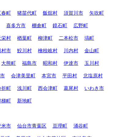
三春町
猪苗代町
飯舘村
須賀川市
矢吹町
喜多方市
棚倉町
鏡石町
広野町
天栄村
楢葉町
柳津町
二本松市
塙町
田村市
鮫川村
檜枝岐村
川内村
金山町
大熊町
福島市
昭和村
伊達市
玉川村
市
会津美里町
本宮市
平田村
北塩原村
桑折町
浅川町
西会津町
葛尾村
いわき市
磐梯町
新地町
登米市
仙台市青葉区
亘理町
涌谷町