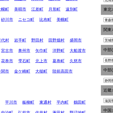
士幌町
美唄市
江差町
月形町
遠別町
東北
砂川市
ニセコ町
比布町
美幌町
関東
普代村
岩手町
野田村
田野畑村
盛岡市
中部
宮古市
奥州市
矢巾町
洋野町
大船渡市
花巻市
雫石町
北上市
葛巻町
久慈市
中部
一関市
金ケ崎町
大槌町
陸前高田市
近畿
平川市
板柳町
東通村
平内町
鶴田町
中国
中泊町
弘前市
佐井村
蓬田村
野辺地町