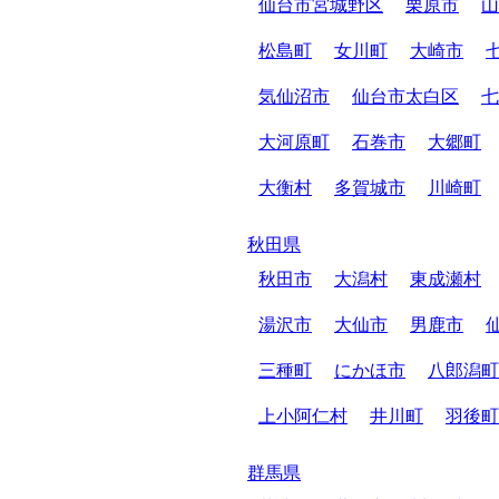
仙台市宮城野区
栗原市
山
松島町
女川町
大崎市
気仙沼市
仙台市太白区
七
大河原町
石巻市
大郷町
大衡村
多賀城市
川崎町
秋田県
秋田市
大潟村
東成瀬村
湯沢市
大仙市
男鹿市
三種町
にかほ市
八郎潟町
上小阿仁村
井川町
羽後町
群馬県