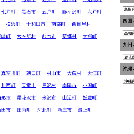
七戸町
黒石市
五戸町
鰺ヶ沢町
六戸町
四国
横浜町
十和田市
南部町
西目屋村
藤崎町
六ヶ所村
むつ市
新郷村
大鰐町
九州
沖縄
真室川町
朝日町
村山市
大蔵村
大江町
川西町
天童市
戸沢村
南陽市
小国町
山形市
尾花沢市
米沢市
山辺町
飯豊町
酒田市
庄内町
河北町
新庄市
最上町