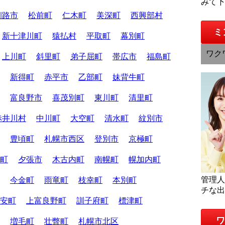
みて
釧路市
松前町
仁木町
美深町
西興部村
ミ
新十津川町
猿払村
平取町
幕別町
ワク
上川町
斜里町
弟子屈町
帯広市
福島町
新得町
赤平市
乙部町
妹背牛町
富良野市
喜茂別町
東川町
清里町
赤井川村
中川町
大空町
清水町
紋別市
豊頃町
札幌市西区
登別市
京極町
町
夕張市
木古内町
南幌町
幌加内町
管理
今金町
雨竜町
枝幸町
本別町
チな
安町
上富良野町
訓子府町
標津町
ワ
増毛町
壮瞥町
札幌市北区