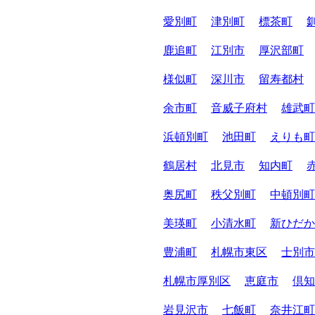
愛別町
津別町
標茶町
鹿追町
江別市
厚沢部町
様似町
深川市
留寿都村
余市町
音威子府村
雄武町
浜頓別町
池田町
えりも町
鶴居村
北見市
知内町
奥尻町
秩父別町
中頓別町
美瑛町
小清水町
新ひだか
豊浦町
札幌市東区
士別市
札幌市厚別区
恵庭市
倶知
岩見沢市
七飯町
奈井江町