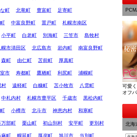
PCM
な町
北竜町
豊富町
足寄町
町
中富良野町
置戸町
札幌市南区
小平町
白老町
別海町
三笠市
島牧村
札幌市清田区
北広島市
岩内町
南富良野町
森町
由仁町
苫前町
厚真町
室市
寿都町
鷹栖町
利尻町
浦幌町
冠村
遠軽町
白糠町
苫小牧市
八雲町
可愛
オフ
中札内村
札幌市豊平区
千歳市
黒松内町
町
小樽市
北斗市
神恵内村
和寒町
長万部町
栗山町
初山別村
安平町
更別村
北海
当麻町
幌延町
厚岸町
旭川市
当別町