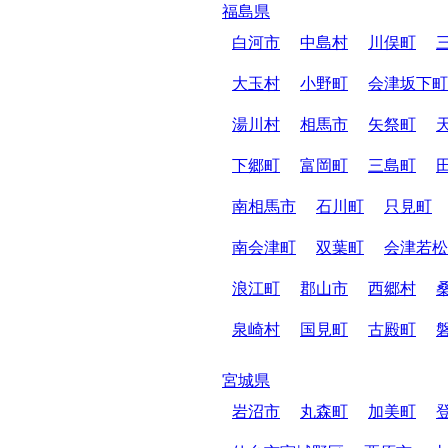
福島県
白河市
中島村
川俣町
大玉村
小野町
会津坂下町
湯川村
相馬市
矢祭町
下郷町
富岡町
三島町
南相馬市
石川町
只見町
南会津町
双葉町
会津若松
浪江町
郡山市
西郷村
泉崎村
国見町
古殿町
宮城県
岩沼市
丸森町
加美町