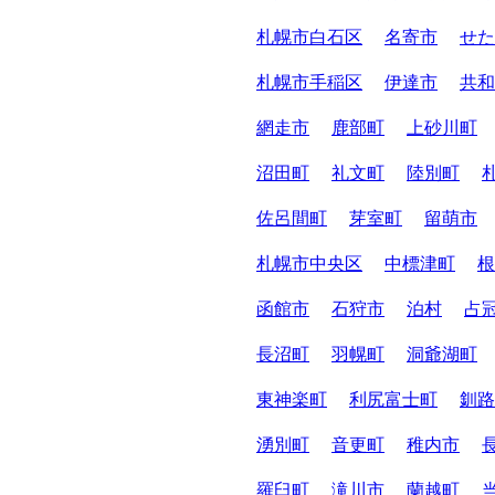
札幌市白石区
名寄市
せた
札幌市手稲区
伊達市
共和
網走市
鹿部町
上砂川町
沼田町
礼文町
陸別町
佐呂間町
芽室町
留萌市
札幌市中央区
中標津町
根
函館市
石狩市
泊村
占
長沼町
羽幌町
洞爺湖町
東神楽町
利尻富士町
釧路
湧別町
音更町
稚内市
羅臼町
滝川市
蘭越町