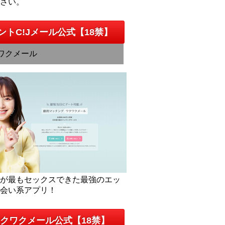
下さい。
ントC!Jメール公式【18禁】
ワクメール
人が最もセックスできた最強のエッ
出会い系アプリ！
クワクメール公式【18禁】