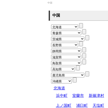
中国
中国
北海道
浜中町
室蘭市
新篠津村
上ノ国町
浦臼町
天塩町