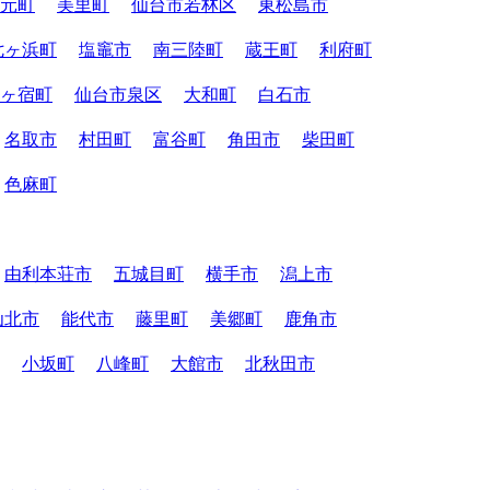
元町
美里町
仙台市若林区
東松島市
七ヶ浜町
塩竈市
南三陸町
蔵王町
利府町
ヶ宿町
仙台市泉区
大和町
白石市
名取市
村田町
富谷町
角田市
柴田町
色麻町
由利本荘市
五城目町
横手市
潟上市
仙北市
能代市
藤里町
美郷町
鹿角市
小坂町
八峰町
大館市
北秋田市