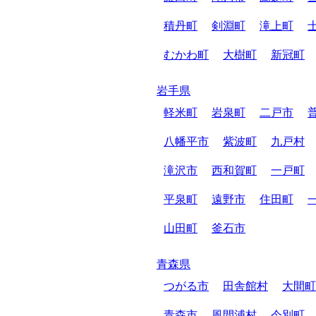
積丹町
剣淵町
滝上町
むかわ町
大樹町
新冠町
岩手県
軽米町
岩泉町
二戸市
八幡平市
紫波町
九戸村
滝沢市
西和賀町
一戸町
平泉町
遠野市
住田町
山田町
釜石市
青森県
つがる市
田舎館村
大間町
青森市
風間浦村
今別町