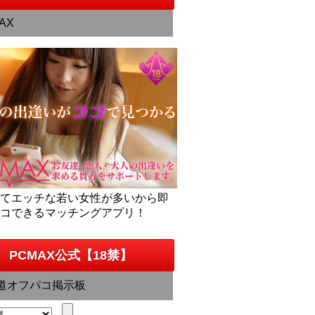
AX
くてエッチな若い女性が多いから即
パコできるマッチングアプリ！
PCMAX公式【18禁】
道オフパコ掲示板