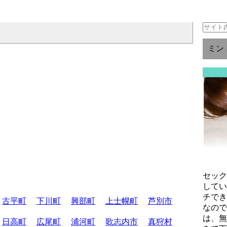
ミン
セッ
して
チで
古平町
下川町
興部町
上士幌町
芦別市
なの
は、
日高町
広尾町
浦河町
歌志内市
真狩村