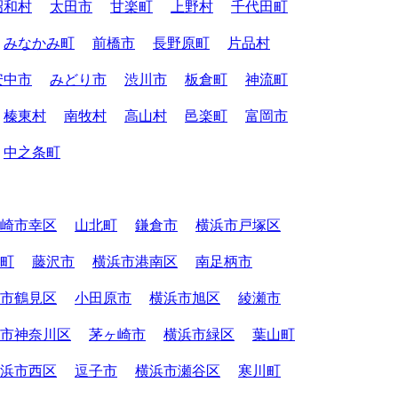
昭和村
太田市
甘楽町
上野村
千代田町
みなかみ町
前橋市
長野原町
片品村
安中市
みどり市
渋川市
板倉町
神流町
榛東村
南牧村
高山村
邑楽町
富岡市
中之条町
崎市幸区
山北町
鎌倉市
横浜市戸塚区
町
藤沢市
横浜市港南区
南足柄市
市鶴見区
小田原市
横浜市旭区
綾瀬市
市神奈川区
茅ヶ崎市
横浜市緑区
葉山町
浜市西区
逗子市
横浜市瀬谷区
寒川町