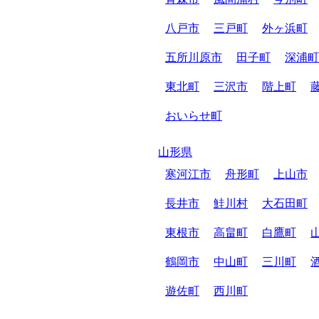
八戸市
三戸町
外ヶ浜町
五所川原市
田子町
深浦町
東北町
三沢市
階上町
おいらせ町
山形県
寒河江市
舟形町
上山市
長井市
鮭川村
大石田町
東根市
高畠町
白鷹町
鶴岡市
中山町
三川町
遊佐町
西川町