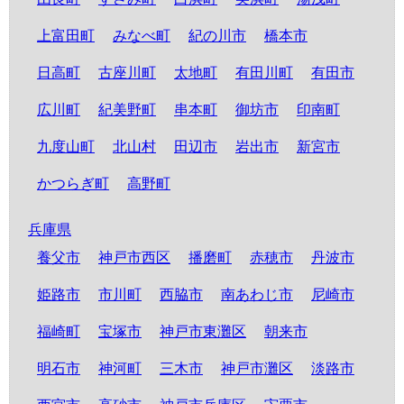
上富田町
みなべ町
紀の川市
橋本市
日高町
古座川町
太地町
有田川町
有田市
広川町
紀美野町
串本町
御坊市
印南町
九度山町
北山村
田辺市
岩出市
新宮市
かつらぎ町
高野町
兵庫県
養父市
神戸市西区
播磨町
赤穂市
丹波市
姫路市
市川町
西脇市
南あわじ市
尼崎市
福崎町
宝塚市
神戸市東灘区
朝来市
明石市
神河町
三木市
神戸市灘区
淡路市