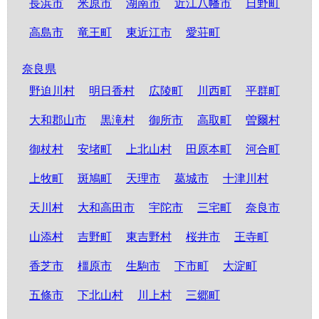
長浜市
米原市
湖南市
近江八幡市
日野町
高島市
竜王町
東近江市
愛荘町
奈良県
野迫川村
明日香村
広陵町
川西町
平群町
大和郡山市
黒滝村
御所市
高取町
曽爾村
御杖村
安堵町
上北山村
田原本町
河合町
上牧町
斑鳩町
天理市
葛城市
十津川村
天川村
大和高田市
宇陀市
三宅町
奈良市
山添村
吉野町
東吉野村
桜井市
王寺町
香芝市
橿原市
生駒市
下市町
大淀町
五條市
下北山村
川上村
三郷町