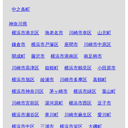
中之条町
神奈川県
横浜市港北区
海老名市
川崎市幸区
山北町
鎌倉市
横浜市戸塚区
座間市
川崎市中原区
開成町
藤沢市
横浜市港南区
南足柄市
川崎市高津区
箱根町
横浜市鶴見区
小田原市
横浜市旭区
綾瀬市
川崎市多摩区
真鶴町
横浜市神奈川区
茅ヶ崎市
横浜市緑区
葉山町
川崎市宮前区
湯河原町
横浜市西区
逗子市
横浜市瀬谷区
寒川町
川崎市麻生区
愛川町
横浜市中区
三浦市
横浜市栄区
大磯町