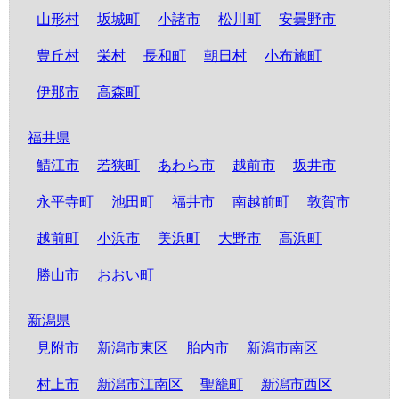
山形村
坂城町
小諸市
松川町
安曇野市
豊丘村
栄村
長和町
朝日村
小布施町
伊那市
高森町
福井県
鯖江市
若狭町
あわら市
越前市
坂井市
永平寺町
池田町
福井市
南越前町
敦賀市
越前町
小浜市
美浜町
大野市
高浜町
勝山市
おおい町
新潟県
見附市
新潟市東区
胎内市
新潟市南区
村上市
新潟市江南区
聖籠町
新潟市西区