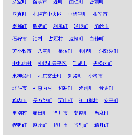
芽室町
留萌市
森町
由仁町
苫前町
厚真町
札幌市中央区
中標津町
根室市
寿都町
鷹栖町
利尻町
浦幌町
函館市
石狩市
泊村
占冠村
遠軽町
白糠町
苫小牧市
八雲町
長沼町
羽幌町
洞爺湖町
中札内村
札幌市豊平区
千歳市
黒松内町
東神楽町
利尻富士町
釧路町
小樽市
北斗市
神恵内村
和寒町
湧別町
音更町
稚内市
長万部町
栗山町
初山別村
安平町
更別村
羅臼町
滝川市
蘭越町
当麻町
幌延町
厚岸町
旭川市
当別町
積丹町