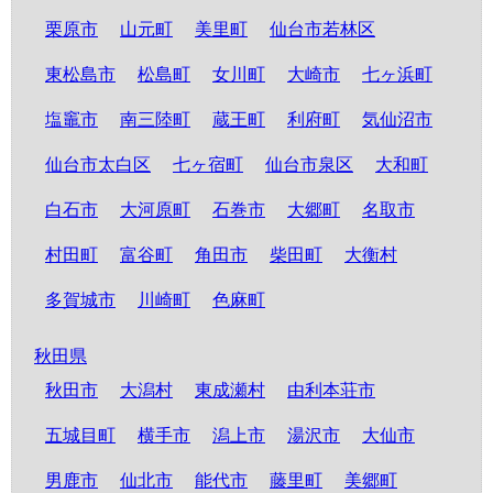
栗原市
山元町
美里町
仙台市若林区
東松島市
松島町
女川町
大崎市
七ヶ浜町
塩竈市
南三陸町
蔵王町
利府町
気仙沼市
仙台市太白区
七ヶ宿町
仙台市泉区
大和町
白石市
大河原町
石巻市
大郷町
名取市
村田町
富谷町
角田市
柴田町
大衡村
多賀城市
川崎町
色麻町
秋田県
秋田市
大潟村
東成瀬村
由利本荘市
五城目町
横手市
潟上市
湯沢市
大仙市
男鹿市
仙北市
能代市
藤里町
美郷町