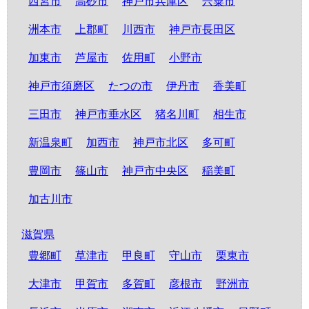
西宮市
高砂市
神戸市兵庫区
宍粟市
洲本市
上郡町
川西市
神戸市長田区
加東市
芦屋市
佐用町
小野市
神戸市須磨区
たつの市
伊丹市
香美町
三田市
神戸市垂水区
猪名川町
相生市
新温泉町
加西市
神戸市北区
多可町
豊岡市
篠山市
神戸市中央区
稲美町
加古川市
滋賀県
豊郷町
草津市
甲良町
守山市
栗東市
大津市
甲賀市
多賀町
彦根市
野洲市