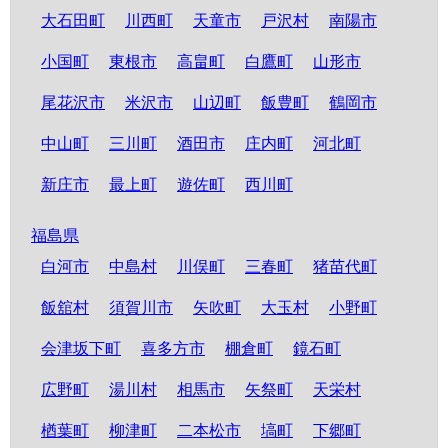
大石田町
川西町
天童市
戸沢村
南陽市
小国町
東根市
高畠町
白鷹町
山形市
尾花沢市
米沢市
山辺町
飯豊町
鶴岡市
中山町
三川町
酒田市
庄内町
河北町
新庄市
最上町
遊佐町
西川町
福島県
白河市
中島村
川俣町
三春町
猪苗代町
飯舘村
須賀川市
矢吹町
大玉村
小野町
会津坂下町
喜多方市
棚倉町
鏡石町
広野町
湯川村
相馬市
矢祭町
天栄村
楢葉町
柳津町
二本松市
塙町
下郷町