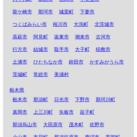
龍ケ崎市
那珂市
城里町
下妻市
つくばみらい市
桜川市
大洗町
北茨城市
高萩市
阿見町
坂東市
潮来市
古河市
行方市
結城市
取手市
大子町
稲敷市
土浦市
ひたちなか市
鉾田市
かすみがうら市
茨城町
常総市
美浦村
栃木県
栃木市
那須町
日光市
下野市
那珂川町
真岡市
上三川町
矢板市
益子町
那須烏山市
大田原市
茂木町
佐野市