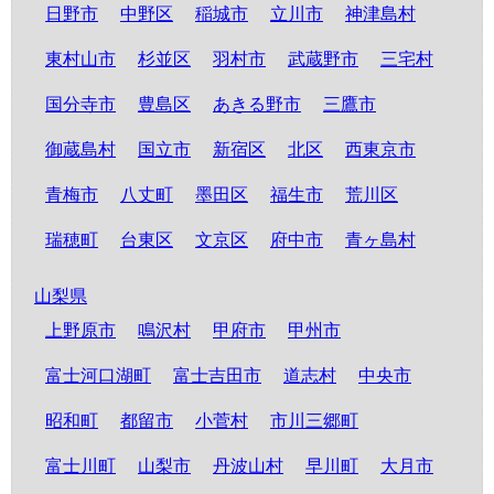
日野市
中野区
稲城市
立川市
神津島村
東村山市
杉並区
羽村市
武蔵野市
三宅村
国分寺市
豊島区
あきる野市
三鷹市
御蔵島村
国立市
新宿区
北区
西東京市
青梅市
八丈町
墨田区
福生市
荒川区
瑞穂町
台東区
文京区
府中市
青ヶ島村
山梨県
上野原市
鳴沢村
甲府市
甲州市
富士河口湖町
富士吉田市
道志村
中央市
昭和町
都留市
小菅村
市川三郷町
富士川町
山梨市
丹波山村
早川町
大月市