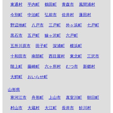
東通村
平内町
鶴田町
青森市
風間浦村
今別町
中泊町
弘前市
佐井村
蓬田村
野辺地町
八戸市
三戸町
外ヶ浜町
七戸町
黒石市
五戸町
鰺ヶ沢町
六戸町
五所川原市
田子町
深浦町
横浜町
十和田市
南部町
西目屋村
東北町
三沢市
階上町
藤崎町
六ヶ所村
むつ市
新郷村
大鰐町
おいらせ町
山形県
寒河江市
舟形町
上山市
真室川町
朝日町
村山市
大蔵村
大江町
長井市
鮭川村