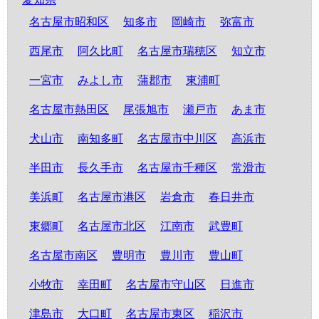
名古屋市昭和区
知多市
岡崎市
弥富市
西尾市
阿久比町
名古屋市瑞穂区
知立市
一宮市
みよし市
蒲郡市
東浦町
名古屋市熱田区
尾張旭市
瀬戸市
あま市
犬山市
南知多町
名古屋市中川区
高浜市
半田市
長久手市
名古屋市千種区
常滑市
美浜町
名古屋市港区
岩倉市
春日井市
東郷町
名古屋市北区
江南市
武豊町
名古屋市南区
豊明市
豊川市
豊山町
小牧市
幸田町
名古屋市守山区
日進市
津島市
大口町
名古屋市東区
稲沢市