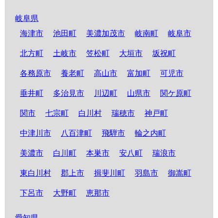
岐阜県
海津市
池田町
美濃加茂市
岐南町
岐阜市
北方町
土岐市
笠松町
大垣市
坂祝町
各務原市
養老町
高山市
富加町
可児市
垂井町
多治見市
川辺町
山県市
関ケ原町
関市
七宗町
白川村
瑞穂市
神戸町
中津川市
八百津町
飛騨市
輪之内町
美濃市
白川町
本巣市
安八町
瑞浪市
東白川村
郡上市
揖斐川町
羽島市
御嵩町
下呂市
大野町
恵那市
愛知県