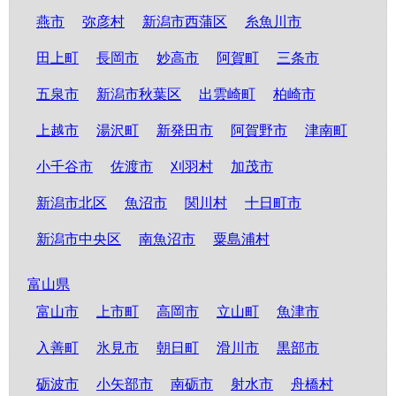
燕市
弥彦村
新潟市西蒲区
糸魚川市
田上町
長岡市
妙高市
阿賀町
三条市
五泉市
新潟市秋葉区
出雲崎町
柏崎市
上越市
湯沢町
新発田市
阿賀野市
津南町
小千谷市
佐渡市
刈羽村
加茂市
新潟市北区
魚沼市
関川村
十日町市
新潟市中央区
南魚沼市
粟島浦村
富山県
富山市
上市町
高岡市
立山町
魚津市
入善町
氷見市
朝日町
滑川市
黒部市
砺波市
小矢部市
南砺市
射水市
舟橋村