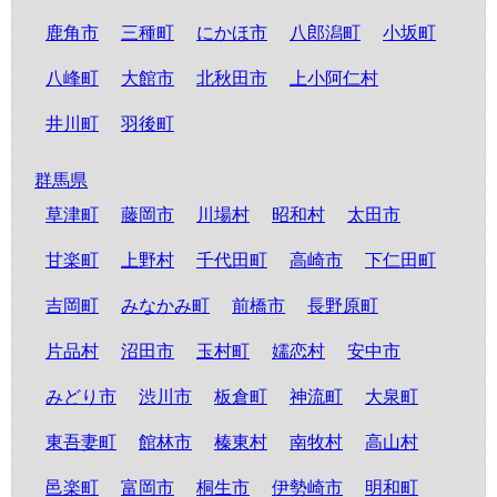
鹿角市
三種町
にかほ市
八郎潟町
小坂町
八峰町
大館市
北秋田市
上小阿仁村
井川町
羽後町
群馬県
草津町
藤岡市
川場村
昭和村
太田市
甘楽町
上野村
千代田町
高崎市
下仁田町
吉岡町
みなかみ町
前橋市
長野原町
片品村
沼田市
玉村町
嬬恋村
安中市
みどり市
渋川市
板倉町
神流町
大泉町
東吾妻町
館林市
榛東村
南牧村
高山村
邑楽町
富岡市
桐生市
伊勢崎市
明和町