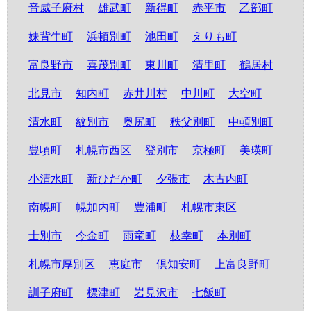
音威子府村
雄武町
新得町
赤平市
乙部町
妹背牛町
浜頓別町
池田町
えりも町
富良野市
喜茂別町
東川町
清里町
鶴居村
北見市
知内町
赤井川村
中川町
大空町
清水町
紋別市
奥尻町
秩父別町
中頓別町
豊頃町
札幌市西区
登別市
京極町
美瑛町
小清水町
新ひだか町
夕張市
木古内町
南幌町
幌加内町
豊浦町
札幌市東区
士別市
今金町
雨竜町
枝幸町
本別町
札幌市厚別区
恵庭市
倶知安町
上富良野町
訓子府町
標津町
岩見沢市
七飯町