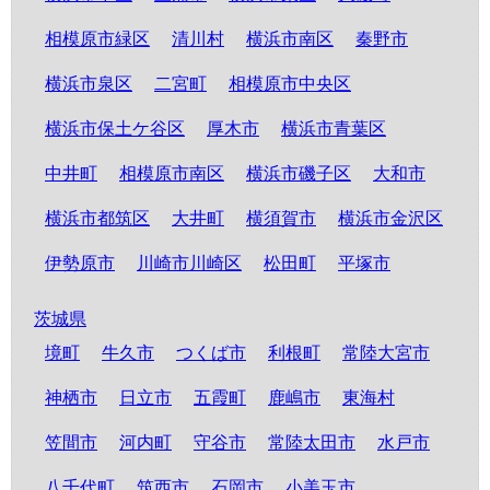
相模原市緑区
清川村
横浜市南区
秦野市
横浜市泉区
二宮町
相模原市中央区
横浜市保土ケ谷区
厚木市
横浜市青葉区
中井町
相模原市南区
横浜市磯子区
大和市
横浜市都筑区
大井町
横須賀市
横浜市金沢区
伊勢原市
川崎市川崎区
松田町
平塚市
茨城県
境町
牛久市
つくば市
利根町
常陸大宮市
神栖市
日立市
五霞町
鹿嶋市
東海村
笠間市
河内町
守谷市
常陸太田市
水戸市
八千代町
筑西市
石岡市
小美玉市