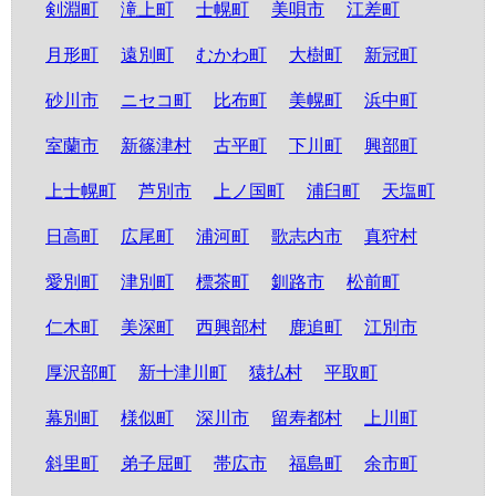
剣淵町
滝上町
士幌町
美唄市
江差町
月形町
遠別町
むかわ町
大樹町
新冠町
砂川市
ニセコ町
比布町
美幌町
浜中町
室蘭市
新篠津村
古平町
下川町
興部町
上士幌町
芦別市
上ノ国町
浦臼町
天塩町
日高町
広尾町
浦河町
歌志内市
真狩村
愛別町
津別町
標茶町
釧路市
松前町
仁木町
美深町
西興部村
鹿追町
江別市
厚沢部町
新十津川町
猿払村
平取町
幕別町
様似町
深川市
留寿都村
上川町
斜里町
弟子屈町
帯広市
福島町
余市町