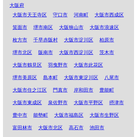
大阪府
大阪市天王寺区
守口市
河南町
大阪市西成区
箕面市
堺市南区
大阪狭山市
大阪市浪速区
枚方市
千早赤阪村
大阪市淀川区
柏原市
堺市北区
阪南市
大阪市西淀川区
茨木市
大阪市鶴見区
羽曳野市
大阪市此花区
堺市美原区
島本町
大阪市東淀川区
八尾市
大阪市住之江区
門真市
岸和田市
豊能町
大阪市東成区
泉佐野市
大阪市平野区
摂津市
豊中市
能勢町
大阪市福島区
大阪市生野区
富田林市
大阪市北区
高石市
池田市