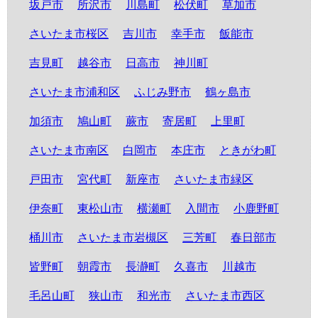
坂戸市
所沢市
川島町
松伏町
草加市
さいたま市桜区
吉川市
幸手市
飯能市
吉見町
越谷市
日高市
神川町
さいたま市浦和区
ふじみ野市
鶴ヶ島市
加須市
鳩山町
蕨市
寄居町
上里町
さいたま市南区
白岡市
本庄市
ときがわ町
戸田市
宮代町
新座市
さいたま市緑区
伊奈町
東松山市
横瀬町
入間市
小鹿野町
桶川市
さいたま市岩槻区
三芳町
春日部市
皆野町
朝霞市
長瀞町
久喜市
川越市
毛呂山町
狭山市
和光市
さいたま市西区