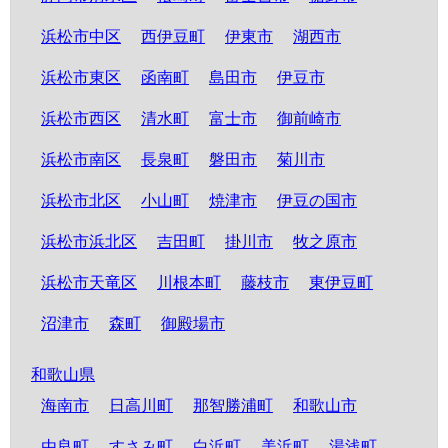
浜松市中区
西伊豆町
伊東市
湖西市
浜松市東区
函南町
島田市
伊豆市
浜松市西区
清水町
富士市
御前崎市
浜松市南区
長泉町
磐田市
菊川市
浜松市北区
小山町
焼津市
伊豆の国市
浜松市浜北区
吉田町
掛川市
牧之原市
浜松市天竜区
川根本町
藤枝市
東伊豆町
沼津市
森町
御殿場市
和歌山県
海南市
日高川町
那智勝浦町
和歌山市
由良町
すさみ町
白浜町
美浜町
湯浅町