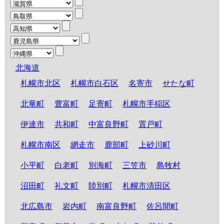
北海道
札幌市北区
札幌市白石区
名寄市
せたな町
北竜町
豊富町
足寄町
札幌市手稲区
伊達市
共和町
中富良野町
置戸町
札幌市南区
網走市
鹿部町
上砂川町
小平町
白老町
別海町
三笠市
島牧村
沼田町
礼文町
陸別町
札幌市清田区
北広島市
岩内町
南富良野町
佐呂間町