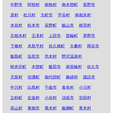
中野市
阿智村
南牧村
南木曽町
長野市
原村
松川村
大町市
平谷村
南相木村
木祖村
松本市
辰野町
飯山市
根羽村
北相木村
王滝村
上田市
箕輪町
茅野市
下條村
木島平村
佐久穂町
大桑村
岡谷市
飯島町
塩尻市
売木村
野沢温泉村
軽井沢町
木曽町
飯田市
南箕輪村
佐久市
天龍村
信濃町
御代田町
麻績村
諏訪市
中川村
白馬村
千曲市
泰阜村
小川村
立科町
生坂村
小谷村
須坂市
宮田村
高山村
東御市
喬木村
飯綱町
青木村