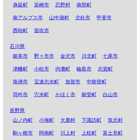
身延町
韮崎市
忍野村
南部町
南アルプス市
山中湖村
北杜市
甲斐市
西桂町
笛吹市
石川県
能美市
野々市市
金沢市
川北町
七尾市
津幡町
小松市
内灘町
輪島市
志賀町
珠洲市
宝達志水町
加賀市
中能登町
羽咋市
穴水町
かほく市
能登町
白山市
長野県
山ノ内町
小海町
大鹿村
下諏訪町
筑北村
駒ヶ根市
阿南町
川上村
上松町
富士見町