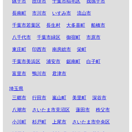
銚子市
匝瑳市
千葉市稲毛区
我孫子市
長南町
市川市
いすみ市
流山市
千葉市若葉区
長生村
大多喜町
船橋市
八千代市
千葉市緑区
御宿町
市原市
東庄町
印西市
南房総市
栄町
千葉市美浜区
浦安市
鋸南町
白子町
富里市
鴨川市
君津市
埼玉県
三郷市
行田市
嵐山町
美里町
深谷市
八潮市
さいたま市見沼区
蓮田市
秩父市
小川町
杉戸町
上尾市
さいたま市中央区