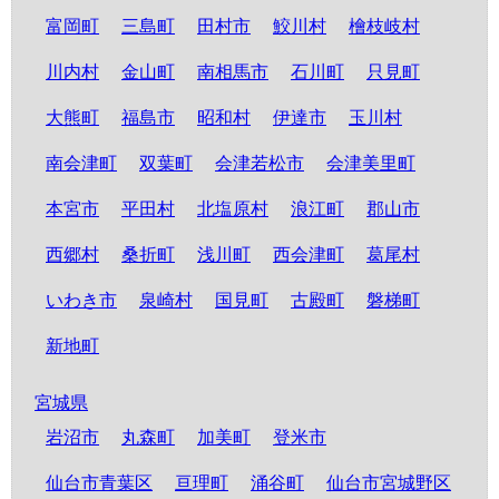
富岡町
三島町
田村市
鮫川村
檜枝岐村
川内村
金山町
南相馬市
石川町
只見町
大熊町
福島市
昭和村
伊達市
玉川村
南会津町
双葉町
会津若松市
会津美里町
本宮市
平田村
北塩原村
浪江町
郡山市
西郷村
桑折町
浅川町
西会津町
葛尾村
いわき市
泉崎村
国見町
古殿町
磐梯町
新地町
宮城県
岩沼市
丸森町
加美町
登米市
仙台市青葉区
亘理町
涌谷町
仙台市宮城野区