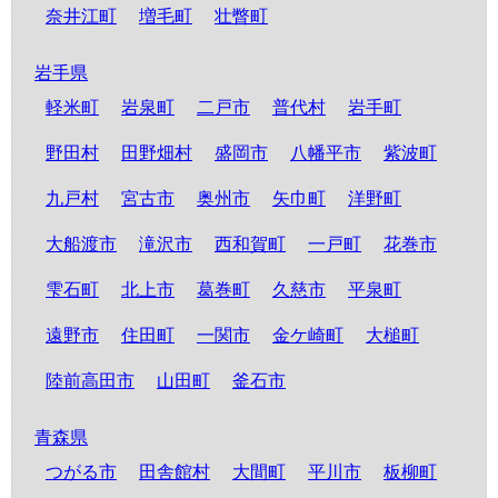
奈井江町
増毛町
壮瞥町
岩手県
軽米町
岩泉町
二戸市
普代村
岩手町
野田村
田野畑村
盛岡市
八幡平市
紫波町
九戸村
宮古市
奥州市
矢巾町
洋野町
大船渡市
滝沢市
西和賀町
一戸町
花巻市
雫石町
北上市
葛巻町
久慈市
平泉町
遠野市
住田町
一関市
金ケ崎町
大槌町
陸前高田市
山田町
釜石市
青森県
つがる市
田舎館村
大間町
平川市
板柳町