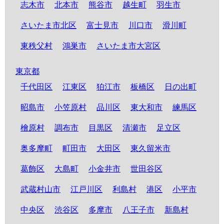
志木市
北本市
熊谷市
越生町
羽生市
さいたま市北区
富士見市
川口市
滑川町
東秩父村
鴻巣市
さいたま市大宮区
東京都
千代田区
江東区
狛江市
板橋区
日の出町
昭島市
小笠原村
品川区
東大和市
練馬区
檜原村
調布市
目黒区
清瀬市
足立区
奥多摩町
町田市
大田区
東久留米市
葛飾区
大島町
小金井市
世田谷区
武蔵村山市
江戸川区
利島村
港区
小平市
中央区
渋谷区
多摩市
八王子市
新島村