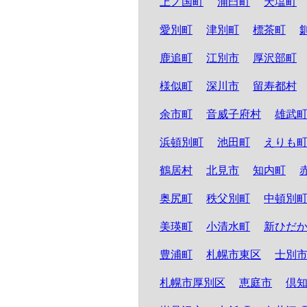
上ノ国町
浦臼町
天塩町
愛別町
津別町
標茶町
鹿追町
江別市
厚沢部町
様似町
深川市
留寿都村
余市町
音威子府村
雄武
浜頓別町
池田町
えりも
鶴居村
北見市
知内町
奥尻町
秩父別町
中頓別
美瑛町
小清水町
新ひだ
豊浦町
札幌市東区
士別
札幌市厚別区
恵庭市
倶