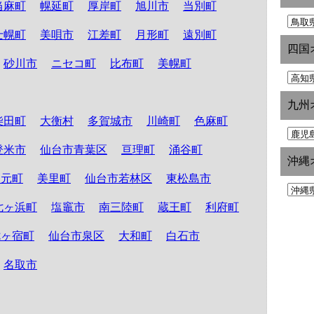
当麻町
幌延町
厚岸町
旭川市
当別町
士幌町
美唄市
江差町
月形町
遠別町
四国
砂川市
ニセコ町
比布町
美幌町
九州
柴田町
大衡村
多賀城市
川崎町
色麻町
登米市
仙台市青葉区
亘理町
涌谷町
沖縄
山元町
美里町
仙台市若林区
東松島市
七ヶ浜町
塩竈市
南三陸町
蔵王町
利府町
七ヶ宿町
仙台市泉区
大和町
白石市
名取市