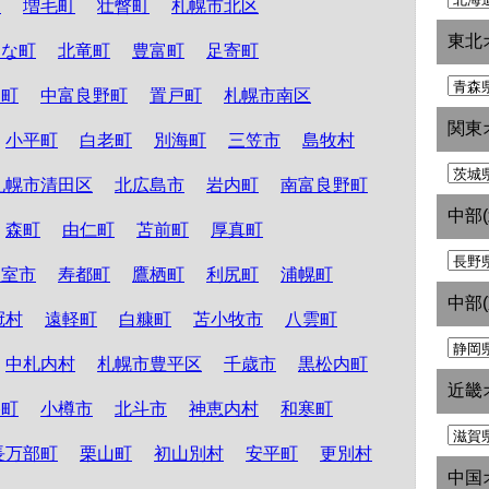
町
増毛町
壮瞥町
札幌市北区
東北
たな町
北竜町
豊富町
足寄町
和町
中富良野町
置戸町
札幌市南区
関東
小平町
白老町
別海町
三笠市
島牧村
札幌市清田区
北広島市
岩内町
南富良野町
中部
森町
由仁町
苫前町
厚真町
根室市
寿都町
鷹栖町
利尻町
浦幌町
中部
冠村
遠軽町
白糠町
苫小牧市
八雲町
中札内村
札幌市豊平区
千歳市
黒松内町
近畿
路町
小樽市
北斗市
神恵内村
和寒町
長万部町
栗山町
初山別村
安平町
更別村
中国