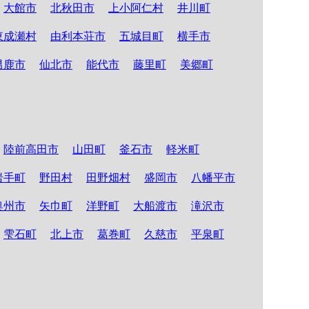
大館市
北秋田市
上小阿仁村
井川町
東成瀬村
由利本荘市
五城目町
横手市
男鹿市
仙北市
能代市
藤里町
美郷町
陸前高田市
山田町
釜石市
軽米町
岩手町
野田村
田野畑村
盛岡市
八幡平市
奥州市
矢巾町
洋野町
大船渡市
滝沢市
雫石町
北上市
葛巻町
久慈市
平泉町