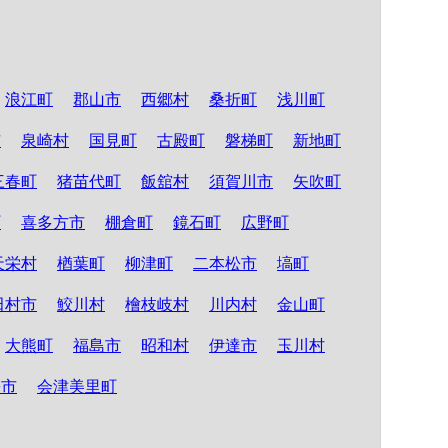
浪江町
郡山市
西郷村
桑折町
浅川町
市
泉崎村
国見町
古殿町
磐梯町
新地町
三春町
猪苗代町
飯舘村
須賀川市
矢吹町
町
喜多方市
棚倉町
鏡石町
広野町
天栄村
楢葉町
柳津町
二本松市
塙町
田村市
鮫川村
檜枝岐村
川内村
金山町
大熊町
福島市
昭和村
伊達市
玉川村
松市
会津美里町