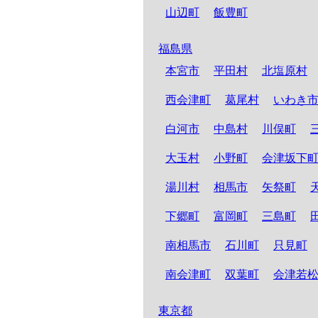
山辺町
飯豊町
福島県
本宮市
平田村
北塩原村
西会津町
葛尾村
いわき
白河市
中島村
川俣町
大玉村
小野町
会津坂下
湯川村
相馬市
矢祭町
下郷町
富岡町
三島町
南相馬市
石川町
只見町
南会津町
双葉町
会津若
東京都