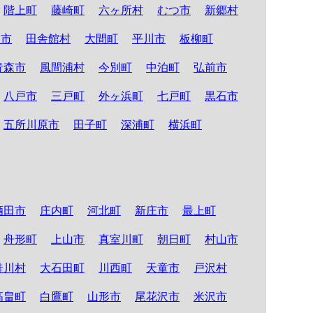
階上町
藤崎町
六ヶ所村
むつ市
新郷村
る市
田舎館村
大間町
平川市
板柳町
青森市
風間浦村
今別町
中泊町
弘前市
八戸市
三戸町
外ヶ浜町
七戸町
黒石市
五所川原市
田子町
深浦町
横浜町
酒田市
庄内町
河北町
新庄市
最上町
舟形町
上山市
真室川町
朝日町
村山市
鮭川村
大石田町
川西町
天童市
戸沢村
高畠町
白鷹町
山形市
尾花沢市
米沢市