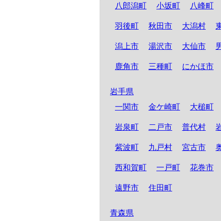
八郎潟町
小坂町
八峰町
羽後町
秋田市
大潟村
潟上市
湯沢市
大仙市
鹿角市
三種町
にかほ市
岩手県
一関市
金ケ崎町
大槌町
岩泉町
二戸市
普代村
紫波町
九戸村
宮古市
西和賀町
一戸町
花巻市
遠野市
住田町
青森県