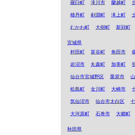
羅臼町
滝川市
蘭越町
積丹町
剣淵町
滝上町
むかわ町
大樹町
新冠町
宮城県
村田町
富谷町
角田市
岩沼市
丸森町
加美町
仙台市宮城野区
栗原市
松島町
女川町
大崎市
気仙沼市
仙台市太白区
大河原町
石巻市
大郷町
秋田県