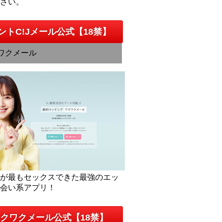
下さい。
ントC!Jメール公式【18禁】
ワクメール
人が最もセックスできた最強のエッ
出会い系アプリ！
クワクメール公式【18禁】