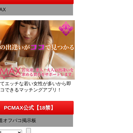
AX
くてエッチな若い女性が多いから即
パコできるマッチングアプリ！
PCMAX公式【18禁】
道オフパコ掲示板