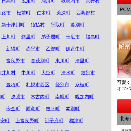
日高町
広尾町
浦河町
歌志内市
真狩村
PCM
釧路市
松前町
仁木町
美深町
西興部村
新十津川町
猿払村
平取町
幕別町
上川町
斜里町
弟子屈町
帯広市
福島町
町
新得町
赤平市
乙部町
妹背牛町
町
富良野市
喜茂別町
東川町
清里町
赤井川村
中川町
大空町
清水町
紋別市
可愛
町
豊頃町
札幌市西区
登別市
京極町
オフ
か町
夕張市
木古内町
南幌町
幌加内町
市
今金町
雨竜町
枝幸町
本別町
北海
知安町
上富良野町
訓子府町
標津町