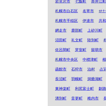
岩見沢市
七飯町
奈井江
札幌市白石区
名寄市
せ
札幌市手稲区
伊達市
共
網走市
鹿部町
上砂川町
沼田町
礼文町
陸別町
佐呂間町
芽室町
留萌市
札幌市中央区
中標津町
函館市
石狩市
泊村
占
長沼町
羽幌町
洞爺湖町
東神楽町
利尻富士町
釧
湧別町
音更町
稚内市