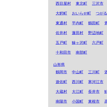
西目屋村
東北町
三沢市
大鰐町
おいらせ町
つが
東通村
平内町
鶴田町
佐井村
蓬田村
野辺地町
五戸町
鰺ヶ沢町
六戸町
十和田市
南部町
山形県
鶴岡市
中山町
三川町
遊佐町
西川町
寒河江市
大蔵村
大江町
長井市
南陽市
小国町
東根市