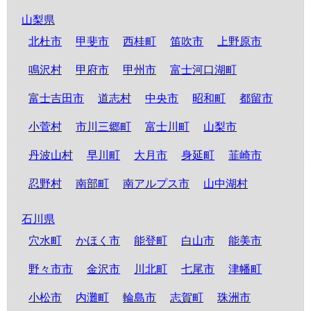
山梨県
北杜市
甲斐市
西桂町
笛吹市
上野原市
鳴沢村
甲府市
甲州市
富士河口湖町
富士吉田市
道志村
中央市
昭和町
都留市
小菅村
市川三郷町
富士川町
山梨市
丹波山村
早川町
大月市
身延町
韮崎市
忍野村
南部町
南アルプス市
山中湖村
石川県
穴水町
かほく市
能登町
白山市
能美市
野々市市
金沢市
川北町
七尾市
津幡町
小松市
内灘町
輪島市
志賀町
珠洲市