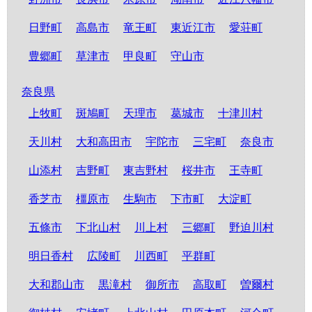
日野町
高島市
竜王町
東近江市
愛荘町
豊郷町
草津市
甲良町
守山市
奈良県
上牧町
斑鳩町
天理市
葛城市
十津川村
天川村
大和高田市
宇陀市
三宅町
奈良市
山添村
吉野町
東吉野村
桜井市
王寺町
香芝市
橿原市
生駒市
下市町
大淀町
五條市
下北山村
川上村
三郷町
野迫川村
明日香村
広陵町
川西町
平群町
大和郡山市
黒滝村
御所市
高取町
曽爾村