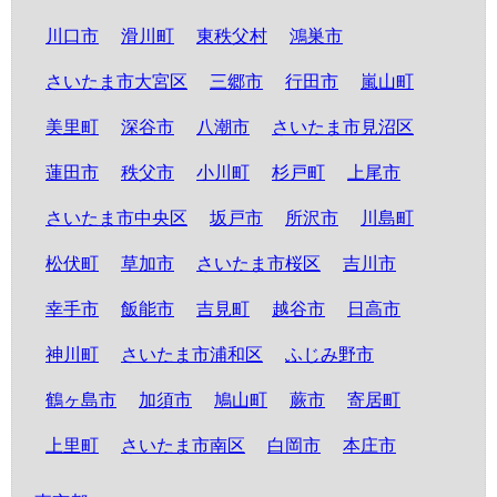
川口市
滑川町
東秩父村
鴻巣市
さいたま市大宮区
三郷市
行田市
嵐山町
美里町
深谷市
八潮市
さいたま市見沼区
蓮田市
秩父市
小川町
杉戸町
上尾市
さいたま市中央区
坂戸市
所沢市
川島町
松伏町
草加市
さいたま市桜区
吉川市
幸手市
飯能市
吉見町
越谷市
日高市
神川町
さいたま市浦和区
ふじみ野市
鶴ヶ島市
加須市
鳩山町
蕨市
寄居町
上里町
さいたま市南区
白岡市
本庄市