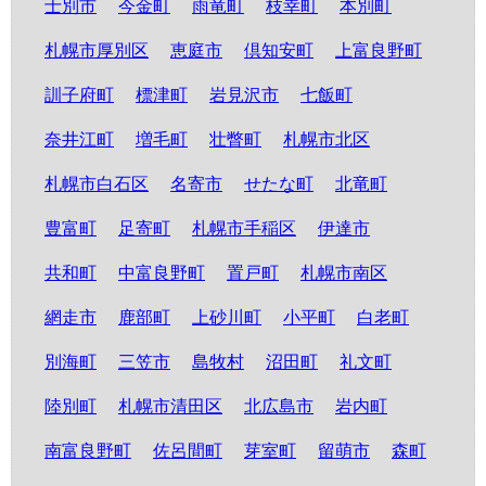
士別市
今金町
雨竜町
枝幸町
本別町
札幌市厚別区
恵庭市
倶知安町
上富良野町
訓子府町
標津町
岩見沢市
七飯町
奈井江町
増毛町
壮瞥町
札幌市北区
札幌市白石区
名寄市
せたな町
北竜町
豊富町
足寄町
札幌市手稲区
伊達市
共和町
中富良野町
置戸町
札幌市南区
網走市
鹿部町
上砂川町
小平町
白老町
別海町
三笠市
島牧村
沼田町
礼文町
陸別町
札幌市清田区
北広島市
岩内町
南富良野町
佐呂間町
芽室町
留萌市
森町