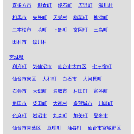
喜多方市
棚倉町
鏡石町
広野町
湯川村
相馬市
矢祭町
天栄村
楢葉町
柳津町
二本松市
塙町
下郷町
富岡町
三島町
田村市
鮫川村
宮城県
利府町
気仙沼市
仙台市太白区
七ヶ宿町
仙台市泉区
大和町
白石市
大河原町
石巻市
大郷町
名取市
村田町
富谷町
角田市
柴田町
大衡村
多賀城市
川崎町
色麻町
岩沼市
丸森町
加美町
登米市
仙台市青葉区
亘理町
涌谷町
仙台市宮城野区