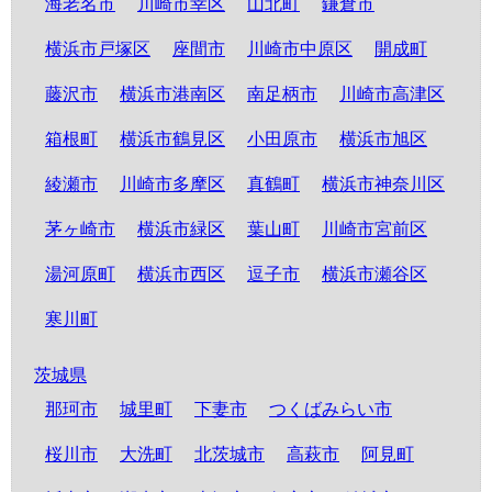
海老名市
川崎市幸区
山北町
鎌倉市
横浜市戸塚区
座間市
川崎市中原区
開成町
藤沢市
横浜市港南区
南足柄市
川崎市高津区
箱根町
横浜市鶴見区
小田原市
横浜市旭区
綾瀬市
川崎市多摩区
真鶴町
横浜市神奈川区
茅ヶ崎市
横浜市緑区
葉山町
川崎市宮前区
湯河原町
横浜市西区
逗子市
横浜市瀬谷区
寒川町
茨城県
那珂市
城里町
下妻市
つくばみらい市
桜川市
大洗町
北茨城市
高萩市
阿見町