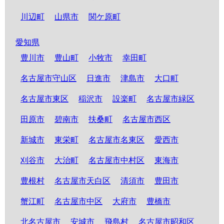
川辺町
山県市
関ケ原町
愛知県
豊川市
豊山町
小牧市
幸田町
名古屋市守山区
日進市
津島市
大口町
名古屋市東区
稲沢市
設楽町
名古屋市緑区
田原市
碧南市
扶桑町
名古屋市西区
新城市
東栄町
名古屋市名東区
愛西市
刈谷市
大治町
名古屋市中村区
東海市
豊根村
名古屋市天白区
清須市
豊田市
蟹江町
名古屋市中区
大府市
豊橋市
北名古屋市
安城市
飛島村
名古屋市昭和区