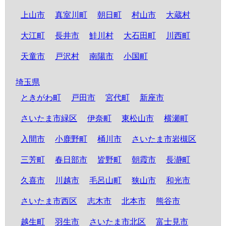
上山市
真室川町
朝日町
村山市
大蔵村
大江町
長井市
鮭川村
大石田町
川西町
天童市
戸沢村
南陽市
小国町
埼玉県
ときがわ町
戸田市
宮代町
新座市
さいたま市緑区
伊奈町
東松山市
横瀬町
入間市
小鹿野町
桶川市
さいたま市岩槻区
三芳町
春日部市
皆野町
朝霞市
長瀞町
久喜市
川越市
毛呂山町
狭山市
和光市
さいたま市西区
志木市
北本市
熊谷市
越生町
羽生市
さいたま市北区
富士見市