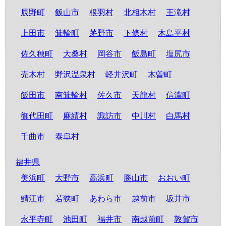
辰野町
飯山市
根羽村
北相木村
王滝村
上田市
箕輪町
茅野市
下條村
木島平村
佐久穂町
大桑村
岡谷市
飯島町
塩尻市
売木村
野沢温泉村
軽井沢町
木曽町
飯田市
南箕輪村
佐久市
天龍村
信濃町
御代田町
麻績村
諏訪市
中川村
白馬村
千曲市
泰阜村
福井県
美浜町
大野市
高浜町
勝山市
おおい町
鯖江市
若狭町
あわら市
越前市
坂井市
永平寺町
池田町
福井市
南越前町
敦賀市