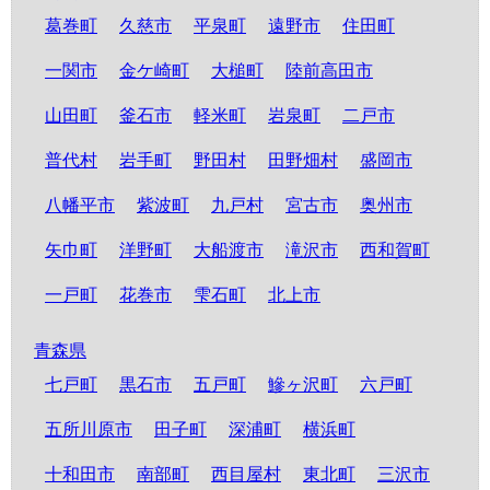
葛巻町
久慈市
平泉町
遠野市
住田町
一関市
金ケ崎町
大槌町
陸前高田市
山田町
釜石市
軽米町
岩泉町
二戸市
普代村
岩手町
野田村
田野畑村
盛岡市
八幡平市
紫波町
九戸村
宮古市
奥州市
矢巾町
洋野町
大船渡市
滝沢市
西和賀町
一戸町
花巻市
雫石町
北上市
青森県
七戸町
黒石市
五戸町
鰺ヶ沢町
六戸町
五所川原市
田子町
深浦町
横浜町
十和田市
南部町
西目屋村
東北町
三沢市