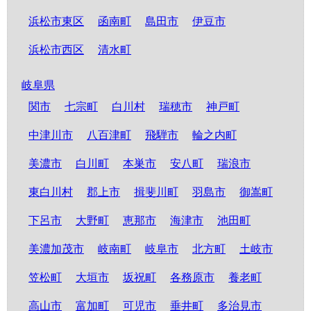
浜松市東区
函南町
島田市
伊豆市
浜松市西区
清水町
岐阜県
関市
七宗町
白川村
瑞穂市
神戸町
中津川市
八百津町
飛騨市
輪之内町
美濃市
白川町
本巣市
安八町
瑞浪市
東白川村
郡上市
揖斐川町
羽島市
御嵩町
下呂市
大野町
恵那市
海津市
池田町
美濃加茂市
岐南町
岐阜市
北方町
土岐市
笠松町
大垣市
坂祝町
各務原市
養老町
高山市
富加町
可児市
垂井町
多治見市