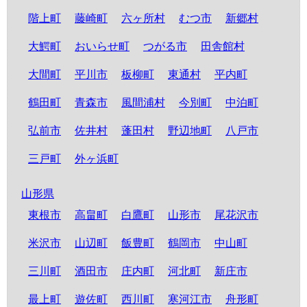
階上町
藤崎町
六ヶ所村
むつ市
新郷村
大鰐町
おいらせ町
つがる市
田舎館村
大間町
平川市
板柳町
東通村
平内町
鶴田町
青森市
風間浦村
今別町
中泊町
弘前市
佐井村
蓬田村
野辺地町
八戸市
三戸町
外ヶ浜町
山形県
東根市
高畠町
白鷹町
山形市
尾花沢市
米沢市
山辺町
飯豊町
鶴岡市
中山町
三川町
酒田市
庄内町
河北町
新庄市
最上町
遊佐町
西川町
寒河江市
舟形町