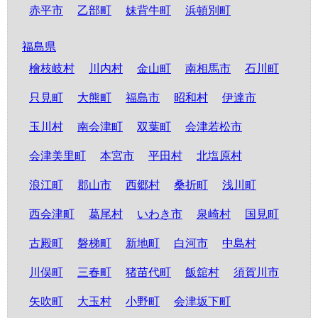
赤平市
乙部町
妹背牛町
浜頓別町
福島県
檜枝岐村
川内村
金山町
南相馬市
石川町
只見町
大熊町
福島市
昭和村
伊達市
玉川村
南会津町
双葉町
会津若松市
会津美里町
本宮市
平田村
北塩原村
浪江町
郡山市
西郷村
桑折町
浅川町
西会津町
葛尾村
いわき市
泉崎村
国見町
古殿町
磐梯町
新地町
白河市
中島村
川俣町
三春町
猪苗代町
飯舘村
須賀川市
矢吹町
大玉村
小野町
会津坂下町