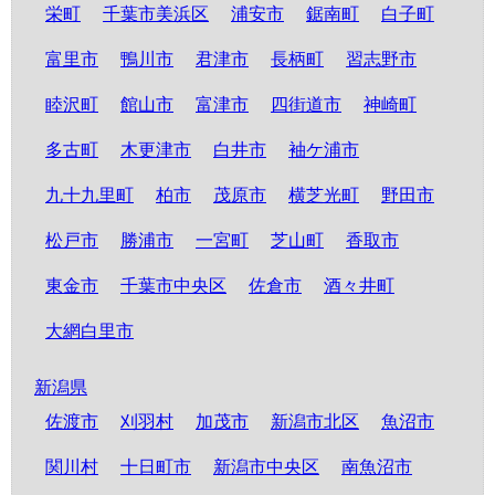
栄町
千葉市美浜区
浦安市
鋸南町
白子町
富里市
鴨川市
君津市
長柄町
習志野市
睦沢町
館山市
富津市
四街道市
神崎町
多古町
木更津市
白井市
袖ケ浦市
九十九里町
柏市
茂原市
横芝光町
野田市
松戸市
勝浦市
一宮町
芝山町
香取市
東金市
千葉市中央区
佐倉市
酒々井町
大網白里市
新潟県
佐渡市
刈羽村
加茂市
新潟市北区
魚沼市
関川村
十日町市
新潟市中央区
南魚沼市