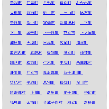
美唄市
江差町
月形町
遠別町
むかわ町
大樹町
新冠町
砂川市
ニセコ町
比布町
美幌町
浜中町
室蘭市
新篠津村
古平町
下川町
興部町
上士幌町
芦別市
上ノ国町
浦臼町
天塩町
日高町
広尾町
浦河町
歌志内市
真狩村
愛別町
津別町
標茶町
釧路市
松前町
仁木町
美深町
西興部村
鹿追町
江別市
厚沢部町
新十津川町
猿払村
平取町
幕別町
様似町
深川市
留寿都村
上川町
斜里町
弟子屈町
帯広市
福島町
余市町
音威子府村
雄武町
新得町