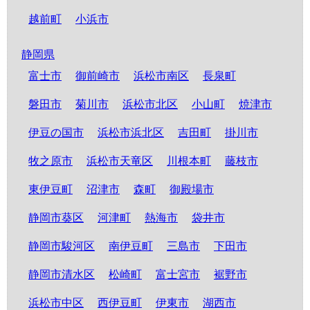
越前町
小浜市
静岡県
富士市
御前崎市
浜松市南区
長泉町
磐田市
菊川市
浜松市北区
小山町
焼津市
伊豆の国市
浜松市浜北区
吉田町
掛川市
牧之原市
浜松市天竜区
川根本町
藤枝市
東伊豆町
沼津市
森町
御殿場市
静岡市葵区
河津町
熱海市
袋井市
静岡市駿河区
南伊豆町
三島市
下田市
静岡市清水区
松崎町
富士宮市
裾野市
浜松市中区
西伊豆町
伊東市
湖西市