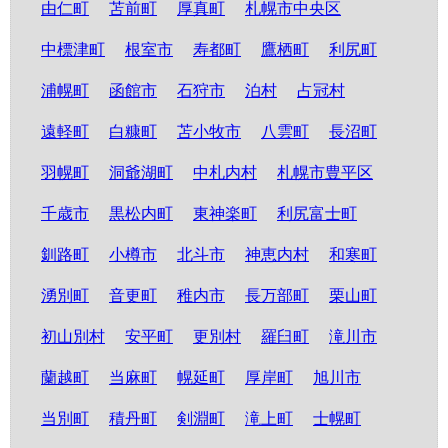
由仁町
苫前町
厚真町
札幌市中央区
中標津町
根室市
寿都町
鷹栖町
利尻町
浦幌町
函館市
石狩市
泊村
占冠村
遠軽町
白糠町
苫小牧市
八雲町
長沼町
羽幌町
洞爺湖町
中札内村
札幌市豊平区
千歳市
黒松内町
東神楽町
利尻富士町
釧路町
小樽市
北斗市
神恵内村
和寒町
湧別町
音更町
稚内市
長万部町
栗山町
初山別村
安平町
更別村
羅臼町
滝川市
蘭越町
当麻町
幌延町
厚岸町
旭川市
当別町
積丹町
剣淵町
滝上町
士幌町