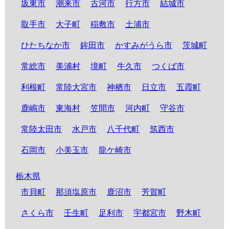
坂東市
潮来市
古河市
行方市
結城市
取手市
大子町
稲敷市
土浦市
ひたちなか市
鉾田市
かすみがうら市
茨城町
常総市
美浦村
境町
牛久市
つくば市
利根町
常陸大宮市
神栖市
日立市
五霞町
鹿嶋市
東海村
笠間市
河内町
守谷市
常陸太田市
水戸市
八千代町
筑西市
石岡市
小美玉市
龍ケ崎市
栃木県
市貝町
那須塩原市
鹿沼市
芳賀町
さくら市
壬生町
足利市
宇都宮市
野木町