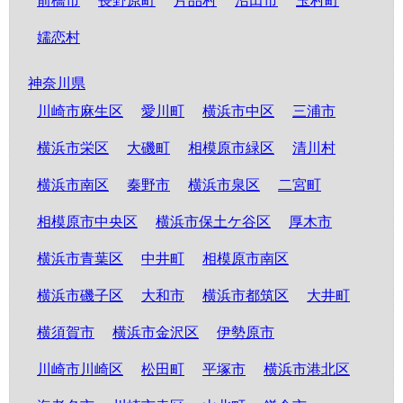
前橋市
長野原町
片品村
沼田市
玉村町
嬬恋村
神奈川県
川崎市麻生区
愛川町
横浜市中区
三浦市
横浜市栄区
大磯町
相模原市緑区
清川村
横浜市南区
秦野市
横浜市泉区
二宮町
相模原市中央区
横浜市保土ケ谷区
厚木市
横浜市青葉区
中井町
相模原市南区
横浜市磯子区
大和市
横浜市都筑区
大井町
横須賀市
横浜市金沢区
伊勢原市
川崎市川崎区
松田町
平塚市
横浜市港北区