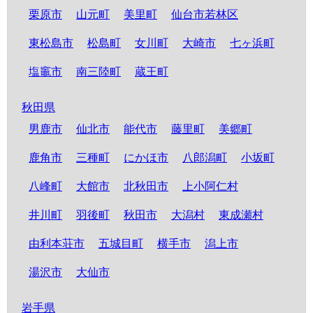
栗原市
山元町
美里町
仙台市若林区
東松島市
松島町
女川町
大崎市
七ヶ浜町
塩竈市
南三陸町
蔵王町
秋田県
男鹿市
仙北市
能代市
藤里町
美郷町
鹿角市
三種町
にかほ市
八郎潟町
小坂町
八峰町
大館市
北秋田市
上小阿仁村
井川町
羽後町
秋田市
大潟村
東成瀬村
由利本荘市
五城目町
横手市
潟上市
湯沢市
大仙市
岩手県