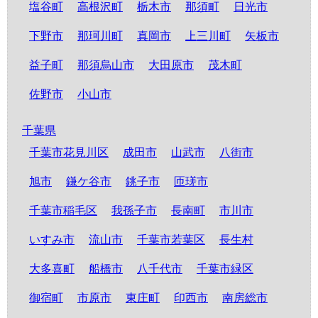
塩谷町
高根沢町
栃木市
那須町
日光市
下野市
那珂川町
真岡市
上三川町
矢板市
益子町
那須烏山市
大田原市
茂木町
佐野市
小山市
千葉県
千葉市花見川区
成田市
山武市
八街市
旭市
鎌ケ谷市
銚子市
匝瑳市
千葉市稲毛区
我孫子市
長南町
市川市
いすみ市
流山市
千葉市若葉区
長生村
大多喜町
船橋市
八千代市
千葉市緑区
御宿町
市原市
東庄町
印西市
南房総市