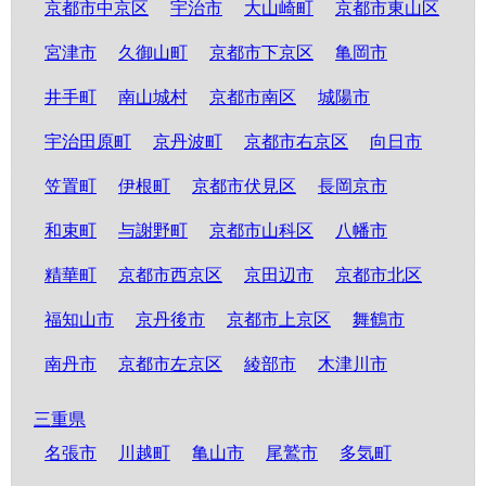
京都市中京区
宇治市
大山崎町
京都市東山区
宮津市
久御山町
京都市下京区
亀岡市
井手町
南山城村
京都市南区
城陽市
宇治田原町
京丹波町
京都市右京区
向日市
笠置町
伊根町
京都市伏見区
長岡京市
和束町
与謝野町
京都市山科区
八幡市
精華町
京都市西京区
京田辺市
京都市北区
福知山市
京丹後市
京都市上京区
舞鶴市
南丹市
京都市左京区
綾部市
木津川市
三重県
名張市
川越町
亀山市
尾鷲市
多気町