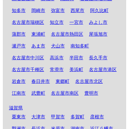
知多市
岡崎市
弥富市
西尾市
阿久比町
名古屋市瑞穂区
知立市
一宮市
みよし市
蒲郡市
東浦町
名古屋市熱田区
尾張旭市
瀬戸市
あま市
犬山市
南知多町
名古屋市中川区
高浜市
半田市
長久手市
名古屋市千種区
常滑市
美浜町
名古屋市港区
岩倉市
春日井市
東郷町
名古屋市北区
江南市
武豊町
名古屋市南区
豊明市
滋賀県
栗東市
大津市
甲賀市
多賀町
彦根市
野洲市
長浜市
米原市
湖南市
近江八幡市