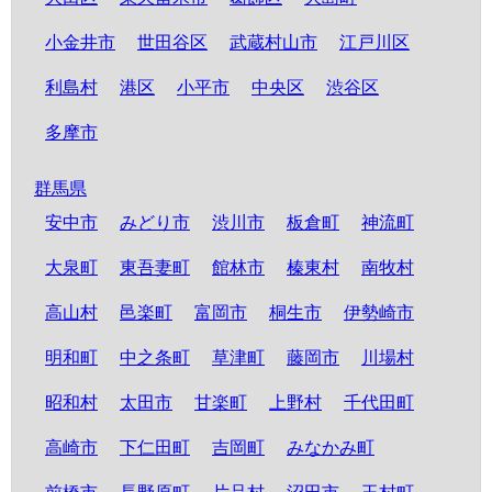
小金井市
世田谷区
武蔵村山市
江戸川区
利島村
港区
小平市
中央区
渋谷区
多摩市
群馬県
安中市
みどり市
渋川市
板倉町
神流町
大泉町
東吾妻町
館林市
榛東村
南牧村
高山村
邑楽町
富岡市
桐生市
伊勢崎市
明和町
中之条町
草津町
藤岡市
川場村
昭和村
太田市
甘楽町
上野村
千代田町
高崎市
下仁田町
吉岡町
みなかみ町