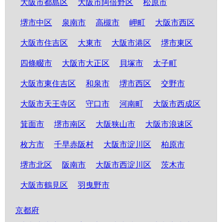
大阪市都島区
大阪市阿倍野区
松原市
堺市中区
泉南市
高槻市
岬町
大阪市西区
大阪市住吉区
大東市
大阪市港区
堺市東区
四條畷市
大阪市大正区
貝塚市
太子町
大阪市東住吉区
和泉市
堺市西区
交野市
大阪市天王寺区
守口市
河南町
大阪市西成区
箕面市
堺市南区
大阪狭山市
大阪市浪速区
枚方市
千早赤阪村
大阪市淀川区
柏原市
堺市北区
阪南市
大阪市西淀川区
茨木市
大阪市鶴見区
羽曳野市
京都府