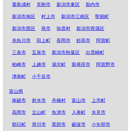
粟島浦村
見附市
新潟市東区
胎内市
新潟市南区
村上市
新潟市江南区
聖籠町
新潟市西区
燕市
弥彦村
新潟市西蒲区
糸魚川市
田上町
長岡市
妙高市
阿賀町
三条市
五泉市
新潟市秋葉区
出雲崎町
柏崎市
上越市
湯沢町
新発田市
阿賀野市
津南町
小千谷市
富山県
南砺市
射水市
舟橋村
富山市
上市町
高岡市
立山町
魚津市
入善町
氷見市
朝日町
滑川市
黒部市
砺波市
小矢部市