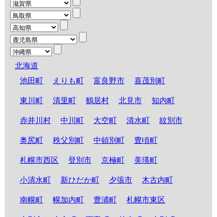
北海道
池田町
えりも町
富良野市
喜茂別町
東川町
清里町
鶴居村
北見市
知内町
赤井川村
中川町
大空町
清水町
紋別市
奥尻町
秩父別町
中頓別町
豊頃町
札幌市西区
登別市
京極町
美瑛町
小清水町
新ひだか町
夕張市
木古内町
南幌町
幌加内町
豊浦町
札幌市東区