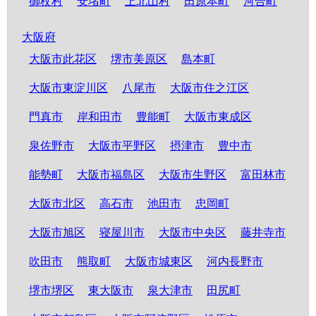
御杖村
安堵町
上北山村
田原本町
河合町
大阪府
大阪市此花区
堺市美原区
島本町
大阪市東淀川区
八尾市
大阪市住之江区
門真市
岸和田市
豊能町
大阪市東成区
泉佐野市
大阪市平野区
摂津市
豊中市
能勢町
大阪市福島区
大阪市生野区
富田林市
大阪市北区
高石市
池田市
忠岡町
大阪市旭区
寝屋川市
大阪市中央区
藤井寺市
吹田市
熊取町
大阪市城東区
河内長野市
堺市堺区
東大阪市
泉大津市
田尻町