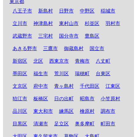
東京都
八王子市
新島村
日野市
中野区
稲城市
立川市
神津島村
東村山市
杉並区
羽村市
武蔵野市
三宅村
国分寺市
豊島区
あきる野市
三鷹市
御蔵島村
国立市
新宿区
北区
西東京市
青梅市
八丈町
墨田区
福生市
荒川区
瑞穂町
台東区
文京区
府中市
青ヶ島村
千代田区
江東区
狛江市
板橋区
日の出町
昭島市
小笠原村
品川区
東大和市
練馬区
檜原村
調布市
目黒区
清瀬市
足立区
奥多摩町
町田市
大田区
東久留米市
葛飾区
大島町