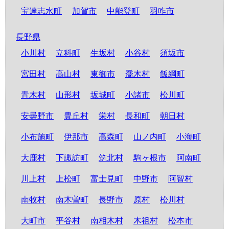
宝達志水町
加賀市
中能登町
羽咋市
長野県
小川村
立科町
生坂村
小谷村
須坂市
宮田村
高山村
東御市
喬木村
飯綱町
青木村
山形村
坂城町
小諸市
松川町
安曇野市
豊丘村
栄村
長和町
朝日村
小布施町
伊那市
高森町
山ノ内町
小海町
大鹿村
下諏訪町
筑北村
駒ヶ根市
阿南町
川上村
上松町
富士見町
中野市
阿智村
南牧村
南木曽町
長野市
原村
松川村
大町市
平谷村
南相木村
木祖村
松本市