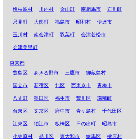
檜枝岐村
川内村
金山町
南相馬市
石川町
只見町
大熊町
福島市
昭和村
伊達市
玉川村
南会津町
双葉町
会津若松市
会津美里町
東京都
豊島区
あきる野市
三鷹市
御蔵島村
国立市
新宿区
北区
西東京市
青梅市
八丈町
墨田区
福生市
荒川区
瑞穂町
台東区
文京区
府中市
青ヶ島村
千代田区
江東区
狛江市
板橋区
日の出町
昭島市
小笠原村
品川区
東大和市
練馬区
檜原村