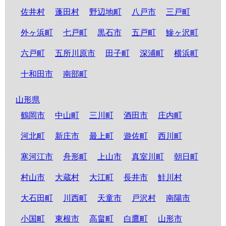
佐井村
蓬田村
野辺地町
八戸市
三戸町
外ヶ浜町
七戸町
黒石市
五戸町
鰺ヶ沢町
六戸町
五所川原市
田子町
深浦町
横浜町
十和田市
南部町
山形県
鶴岡市
中山町
三川町
酒田市
庄内町
河北町
新庄市
最上町
遊佐町
西川町
寒河江市
舟形町
上山市
真室川町
朝日町
村山市
大蔵村
大江町
長井市
鮭川村
大石田町
川西町
天童市
戸沢村
南陽市
小国町
東根市
高畠町
白鷹町
山形市