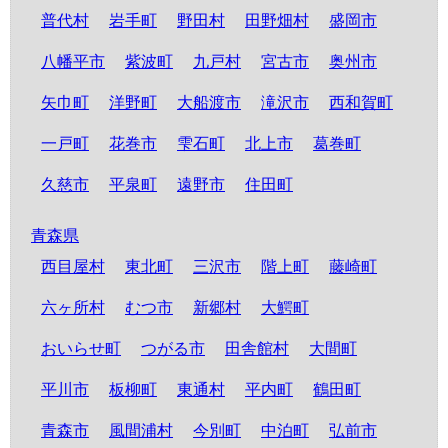
普代村
岩手町
野田村
田野畑村
盛岡市
八幡平市
紫波町
九戸村
宮古市
奥州市
矢巾町
洋野町
大船渡市
滝沢市
西和賀町
一戸町
花巻市
雫石町
北上市
葛巻町
久慈市
平泉町
遠野市
住田町
青森県
西目屋村
東北町
三沢市
階上町
藤崎町
六ヶ所村
むつ市
新郷村
大鰐町
おいらせ町
つがる市
田舎館村
大間町
平川市
板柳町
東通村
平内町
鶴田町
青森市
風間浦村
今別町
中泊町
弘前市