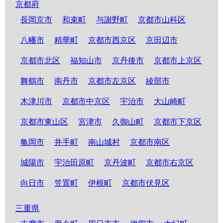
京都府
長岡京市
和束町
与謝野町
京都市山科区
八幡市
精華町
京都市西京区
京田辺市
京都市北区
福知山市
京丹後市
京都市上京区
舞鶴市
南丹市
京都市左京区
綾部市
木津川市
京都市中京区
宇治市
大山崎町
京都市東山区
宮津市
久御山町
京都市下京区
亀岡市
井手町
南山城村
京都市南区
城陽市
宇治田原町
京丹波町
京都市右京区
向日市
笠置町
伊根町
京都市伏見区
三重県