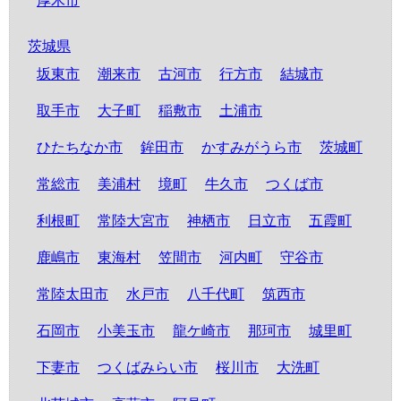
厚木市
茨城県
坂東市
潮来市
古河市
行方市
結城市
取手市
大子町
稲敷市
土浦市
ひたちなか市
鉾田市
かすみがうら市
茨城町
常総市
美浦村
境町
牛久市
つくば市
利根町
常陸大宮市
神栖市
日立市
五霞町
鹿嶋市
東海村
笠間市
河内町
守谷市
常陸太田市
水戸市
八千代町
筑西市
石岡市
小美玉市
龍ケ崎市
那珂市
城里町
下妻市
つくばみらい市
桜川市
大洗町