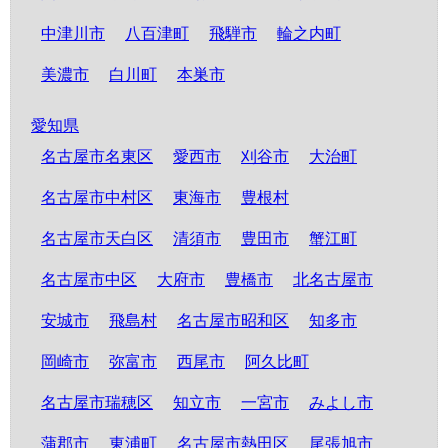
中津川市
八百津町
飛騨市
輪之内町
美濃市
白川町
本巣市
愛知県
名古屋市名東区
愛西市
刈谷市
大治町
名古屋市中村区
東海市
豊根村
名古屋市天白区
清須市
豊田市
蟹江町
名古屋市中区
大府市
豊橋市
北名古屋市
安城市
飛島村
名古屋市昭和区
知多市
岡崎市
弥富市
西尾市
阿久比町
名古屋市瑞穂区
知立市
一宮市
みよし市
蒲郡市
東浦町
名古屋市熱田区
尾張旭市