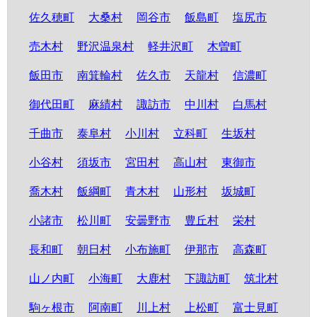
佐久穂町
大桑村
岡谷市
飯島町
塩尻市
売木村
野沢温泉村
軽井沢町
木曽町
飯田市
南箕輪村
佐久市
天龍村
信濃町
御代田町
麻績村
諏訪市
中川村
白馬村
千曲市
泰阜村
小川村
立科町
生坂村
小谷村
須坂市
宮田村
高山村
東御市
喬木村
飯綱町
青木村
山形村
坂城町
小諸市
松川町
安曇野市
豊丘村
栄村
長和町
朝日村
小布施町
伊那市
高森町
山ノ内町
小海町
大鹿村
下諏訪町
筑北村
駒ヶ根市
阿南町
川上村
上松町
富士見町