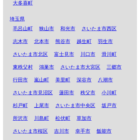
大多喜町
埼玉県
毛呂山町
狭山市
和光市
さいたま市西区
志木市
北本市
熊谷市
越生町
羽生市
さいたま市北区
富士見市
川口市
滑川町
東秩父村
鴻巣市
さいたま市大宮区
三郷市
行田市
嵐山町
美里町
深谷市
八潮市
さいたま市見沼区
蓮田市
秩父市
小川町
杉戸町
上尾市
さいたま市中央区
坂戸市
所沢市
川島町
松伏町
草加市
さいたま市桜区
吉川市
幸手市
飯能市