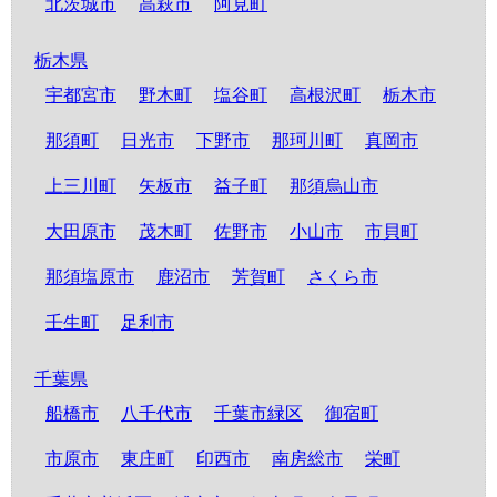
北茨城市
高萩市
阿見町
栃木県
宇都宮市
野木町
塩谷町
高根沢町
栃木市
那須町
日光市
下野市
那珂川町
真岡市
上三川町
矢板市
益子町
那須烏山市
大田原市
茂木町
佐野市
小山市
市貝町
那須塩原市
鹿沼市
芳賀町
さくら市
壬生町
足利市
千葉県
船橋市
八千代市
千葉市緑区
御宿町
市原市
東庄町
印西市
南房総市
栄町