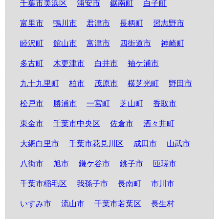
千葉市美浜区
浦安市
鋸南町
白子町
富里市
鴨川市
君津市
長柄町
習志野市
睦沢町
館山市
富津市
四街道市
神崎町
多古町
木更津市
白井市
袖ケ浦市
九十九里町
柏市
茂原市
横芝光町
野田市
松戸市
勝浦市
一宮町
芝山町
香取市
東金市
千葉市中央区
佐倉市
酒々井町
大網白里市
千葉市花見川区
成田市
山武市
八街市
旭市
鎌ケ谷市
銚子市
匝瑳市
千葉市稲毛区
我孫子市
長南町
市川市
いすみ市
流山市
千葉市若葉区
長生村