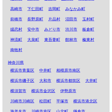
高崎市
下仁田町
吉岡町
みなかみ町
前橋市
長野原町
片品村
沼田市
玉村町
嬬恋村
安中市
みどり市
渋川市
板倉町
神流町
大泉町
東吾妻町
館林市
榛東村
南牧村
神奈川県
横浜市青葉区
中井町
相模原市南区
横浜市磯子区
大和市
横浜市都筑区
大井町
横須賀市
横浜市金沢区
伊勢原市
川崎市川崎区
松田町
平塚市
横浜市港北区
海老名市
川崎市幸区
山北町
鎌倉市