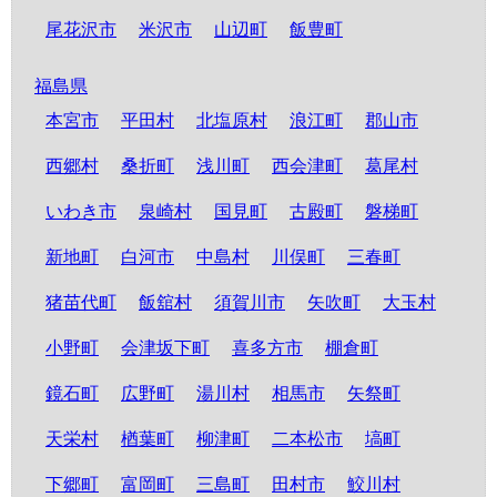
尾花沢市
米沢市
山辺町
飯豊町
福島県
本宮市
平田村
北塩原村
浪江町
郡山市
西郷村
桑折町
浅川町
西会津町
葛尾村
いわき市
泉崎村
国見町
古殿町
磐梯町
新地町
白河市
中島村
川俣町
三春町
猪苗代町
飯舘村
須賀川市
矢吹町
大玉村
小野町
会津坂下町
喜多方市
棚倉町
鏡石町
広野町
湯川村
相馬市
矢祭町
天栄村
楢葉町
柳津町
二本松市
塙町
下郷町
富岡町
三島町
田村市
鮫川村