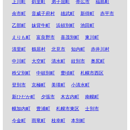
上川町
斜里町
弟子屈町
帯広市
福島町
余市町
音威子府村
雄武町
新得町
赤平市
乙部町
妹背牛町
浜頓別町
池田町
えりも町
富良野市
喜茂別町
東川町
清里町
鶴居村
北見市
知内町
赤井川村
中川町
大空町
清水町
紋別市
奥尻町
秩父別町
中頓別町
豊頃町
札幌市西区
登別市
京極町
美瑛町
小清水町
新ひだか町
夕張市
木古内町
南幌町
幌加内町
豊浦町
札幌市東区
士別市
今金町
雨竜町
枝幸町
本別町