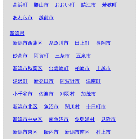
高浜町
勝山市
おおい町
鯖江市
若狭町
あわら市
越前市
新潟県
新潟市西蒲区
糸魚川市
田上町
長岡市
妙高市
阿賀町
三条市
五泉市
新潟市秋葉区
出雲崎町
柏崎市
上越市
湯沢町
新発田市
阿賀野市
津南町
小千谷市
佐渡市
刈羽村
加茂市
新潟市北区
魚沼市
関川村
十日町市
新潟市中央区
南魚沼市
粟島浦村
見附市
新潟市東区
胎内市
新潟市南区
村上市