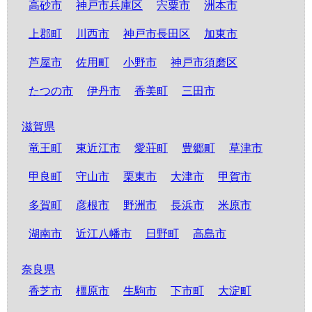
高砂市
神戸市兵庫区
宍粟市
洲本市
上郡町
川西市
神戸市長田区
加東市
芦屋市
佐用町
小野市
神戸市須磨区
たつの市
伊丹市
香美町
三田市
滋賀県
竜王町
東近江市
愛荘町
豊郷町
草津市
甲良町
守山市
栗東市
大津市
甲賀市
多賀町
彦根市
野洲市
長浜市
米原市
湖南市
近江八幡市
日野町
高島市
奈良県
香芝市
橿原市
生駒市
下市町
大淀町