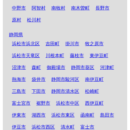
中野市
阿智村
南牧村
南木曽町
長野市
原村
松川村
静岡県
浜松市浜北区
吉田町
掛川市
牧之原市
浜松市天竜区
川根本町
藤枝市
東伊豆町
沼津市
森町
御殿場市
静岡市葵区
河津町
熱海市
袋井市
静岡市駿河区
南伊豆町
三島市
下田市
静岡市清水区
松崎町
富士宮市
裾野市
浜松市中区
西伊豆町
伊東市
湖西市
浜松市東区
函南町
島田市
伊豆市
浜松市西区
清水町
富士市