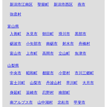
新潟市江南区
聖籠町
新潟市西区
燕市
弥彦村
富山県
入善町
氷見市
朝日町
滑川市
黒部市
砺波市
小矢部市
南砺市
射水市
舟橋村
富山市
上市町
高岡市
立山町
魚津市
山梨県
中央市
昭和町
都留市
小菅村
市川三郷町
富士川町
山梨市
丹波山村
早川町
大月市
身延町
韮崎市
忍野村
南部町
南アルプス市
山中湖村
北杜市
甲斐市