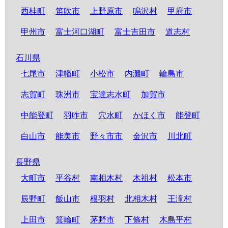
西桂町
笛吹市
上野原市
鳴沢村
甲府市
甲州市
富士河口湖町
富士吉田市
道志村
石川県
七尾市
津幡町
小松市
内灘町
輪島市
志賀町
珠洲市
宝達志水町
加賀市
中能登町
羽咋市
穴水町
かほく市
能登町
白山市
能美市
野々市市
金沢市
川北町
長野県
大町市
平谷村
南相木村
木祖村
松本市
辰野町
飯山市
根羽村
北相木村
王滝村
上田市
箕輪町
茅野市
下條村
木島平村