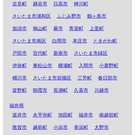
吉見町
越谷市
日高市
神川町
さいたま市浦和区
ふじみ野市
鶴ヶ島市
加須市
鳩山町
蕨市
寄居町
上里町
さいたま市南区
白岡市
本庄市
ときがわ町
戸田市
宮代町
新座市
さいたま市緑区
伊奈町
東松山市
横瀬町
入間市
小鹿野町
桶川市
さいたま市岩槻区
三芳町
春日部市
皆野町
朝霞市
長瀞町
久喜市
川越市
福井県
坂井市
永平寺町
池田町
福井市
南越前町
敦賀市
越前町
小浜市
美浜町
大野市