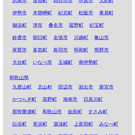
志摩市
度会町
四日市市
伊賀市
大紀町
伊勢市
木曽岬町
紀北町
松阪市
東員町
御浜町
津市
桑名市
菰野町
紀宝町
鈴鹿市
朝日町
名張市
川越町
亀山市
尾鷲市
多気町
鳥羽市
明和町
熊野市
大台町
いなべ市
玉城町
南伊勢町
和歌山県
九度山町
北山村
田辺市
岩出市
新宮市
かつらぎ町
高野町
海南市
日高川町
那智勝浦町
和歌山市
由良町
すさみ町
白浜町
美浜町
湯浅町
上富田町
みなべ町