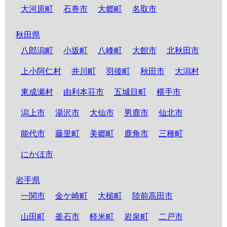
大河原町
石巻市
大郷町
名取市
秋田県
八郎潟町
小坂町
八峰町
大館市
北秋田市
上小阿仁村
井川町
羽後町
秋田市
大潟村
東成瀬村
由利本荘市
五城目町
横手市
潟上市
湯沢市
大仙市
男鹿市
仙北市
能代市
藤里町
美郷町
鹿角市
三種町
にかほ市
岩手県
一関市
金ケ崎町
大槌町
陸前高田市
山田町
釜石市
軽米町
岩泉町
二戸市