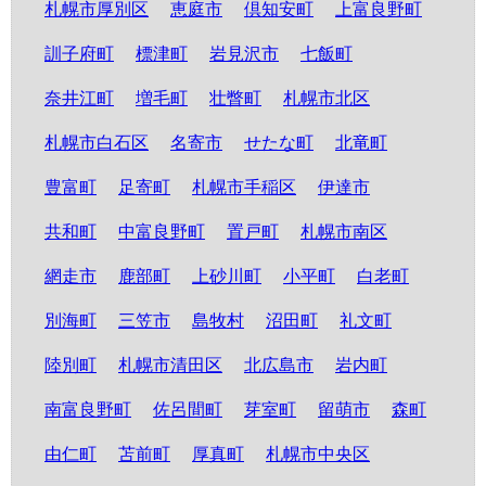
札幌市厚別区
恵庭市
倶知安町
上富良野町
訓子府町
標津町
岩見沢市
七飯町
奈井江町
増毛町
壮瞥町
札幌市北区
札幌市白石区
名寄市
せたな町
北竜町
豊富町
足寄町
札幌市手稲区
伊達市
共和町
中富良野町
置戸町
札幌市南区
網走市
鹿部町
上砂川町
小平町
白老町
別海町
三笠市
島牧村
沼田町
礼文町
陸別町
札幌市清田区
北広島市
岩内町
南富良野町
佐呂間町
芽室町
留萌市
森町
由仁町
苫前町
厚真町
札幌市中央区