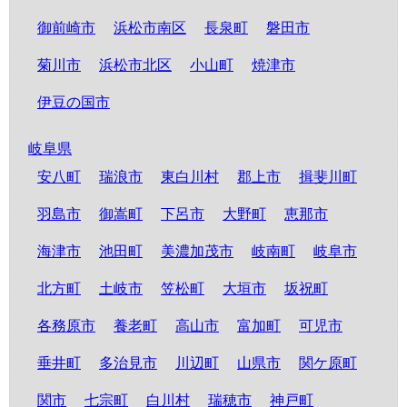
御前崎市
浜松市南区
長泉町
磐田市
菊川市
浜松市北区
小山町
焼津市
伊豆の国市
岐阜県
安八町
瑞浪市
東白川村
郡上市
揖斐川町
羽島市
御嵩町
下呂市
大野町
恵那市
海津市
池田町
美濃加茂市
岐南町
岐阜市
北方町
土岐市
笠松町
大垣市
坂祝町
各務原市
養老町
高山市
富加町
可児市
垂井町
多治見市
川辺町
山県市
関ケ原町
関市
七宗町
白川村
瑞穂市
神戸町