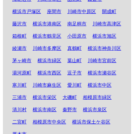
横浜市戸塚区
座間市
川崎市中原区
開成町
藤沢市
横浜市港南区
南足柄市
川崎市高津区
箱根町
横浜市鶴見区
小田原市
横浜市旭区
綾瀬市
川崎市多摩区
真鶴町
横浜市神奈川区
茅ヶ崎市
横浜市緑区
葉山町
川崎市宮前区
湯河原町
横浜市西区
逗子市
横浜市瀬谷区
寒川町
川崎市麻生区
愛川町
横浜市中区
三浦市
横浜市栄区
大磯町
相模原市緑区
清川村
横浜市南区
秦野市
横浜市泉区
二宮町
相模原市中央区
横浜市保土ケ谷区