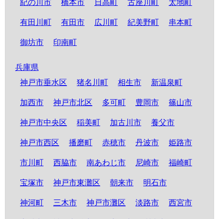
紀の川市
橋本市
日高町
古座川町
太地町
有田川町
有田市
広川町
紀美野町
串本町
御坊市
印南町
兵庫県
神戸市垂水区
猪名川町
相生市
新温泉町
加西市
神戸市北区
多可町
豊岡市
篠山市
神戸市中央区
稲美町
加古川市
養父市
神戸市西区
播磨町
赤穂市
丹波市
姫路市
市川町
西脇市
南あわじ市
尼崎市
福崎町
宝塚市
神戸市東灘区
朝来市
明石市
神河町
三木市
神戸市灘区
淡路市
西宮市