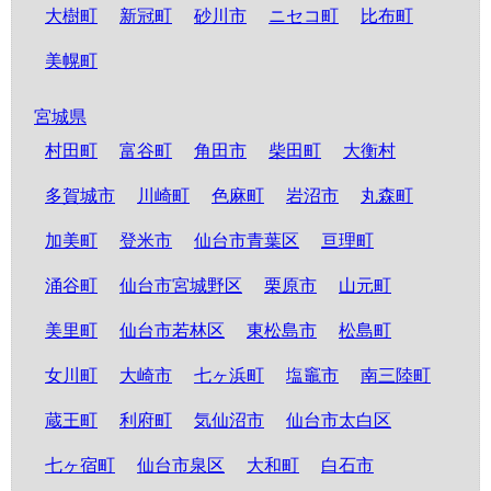
大樹町
新冠町
砂川市
ニセコ町
比布町
美幌町
宮城県
村田町
富谷町
角田市
柴田町
大衡村
多賀城市
川崎町
色麻町
岩沼市
丸森町
加美町
登米市
仙台市青葉区
亘理町
涌谷町
仙台市宮城野区
栗原市
山元町
美里町
仙台市若林区
東松島市
松島町
女川町
大崎市
七ヶ浜町
塩竈市
南三陸町
蔵王町
利府町
気仙沼市
仙台市太白区
七ヶ宿町
仙台市泉区
大和町
白石市