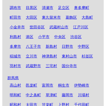
調布市
目黒区
清瀬市
足立区
奥多摩町
町田市
大田区
東久留米市
葛飾区
大島町
小金井市
世田谷区
武蔵村山市
江戸川区
利島村
港区
小平市
中央区
渋谷区
多摩市
八王子市
新島村
日野市
中野区
稲城市
立川市
神津島村
東村山市
杉並区
羽村市
武蔵野市
三宅村
国分寺市
群馬県
高山村
邑楽町
富岡市
桐生市
伊勢崎市
明和町
中之条町
草津町
藤岡市
川場村
昭和村
太田市
甘楽町
上野村
千代田町