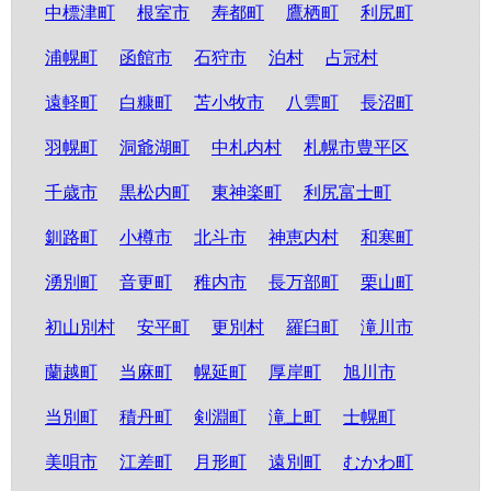
中標津町
根室市
寿都町
鷹栖町
利尻町
浦幌町
函館市
石狩市
泊村
占冠村
遠軽町
白糠町
苫小牧市
八雲町
長沼町
羽幌町
洞爺湖町
中札内村
札幌市豊平区
千歳市
黒松内町
東神楽町
利尻富士町
釧路町
小樽市
北斗市
神恵内村
和寒町
湧別町
音更町
稚内市
長万部町
栗山町
初山別村
安平町
更別村
羅臼町
滝川市
蘭越町
当麻町
幌延町
厚岸町
旭川市
当別町
積丹町
剣淵町
滝上町
士幌町
美唄市
江差町
月形町
遠別町
むかわ町