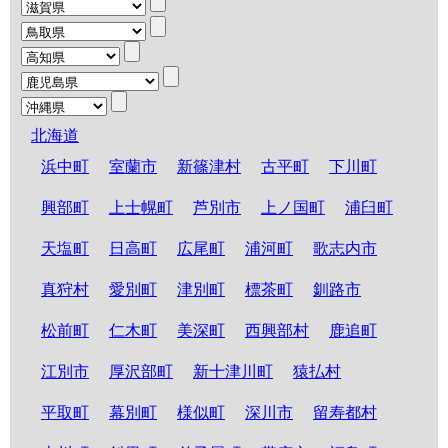
北海道
浜中町
室蘭市
新篠津村
古平町
下川町
興部町
上士幌町
芦別市
上ノ国町
浦臼町
天塩町
日高町
広尾町
浦河町
歌志内市
真狩村
愛別町
津別町
標茶町
釧路市
松前町
仁木町
美深町
西興部村
鹿追町
江別市
厚沢部町
新十津川町
猿払村
平取町
幕別町
様似町
深川市
留寿都村