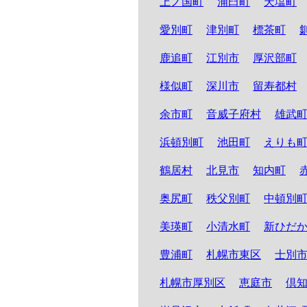
上ノ国町
浦臼町
天塩町
愛別町
津別町
標茶町
鹿追町
江別市
厚沢部町
様似町
深川市
留寿都村
余市町
音威子府村
雄武
浜頓別町
池田町
えりも
鶴居村
北見市
知内町
奥尻町
秩父別町
中頓別
美瑛町
小清水町
新ひだ
豊浦町
札幌市東区
士別
札幌市厚別区
恵庭市
倶