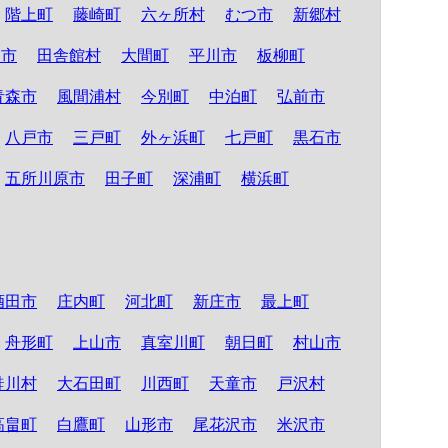
階上町
藤崎町
六ヶ所村
むつ市
新郷村
る市
田舎館村
大間町
平川市
板柳町
青森市
風間浦村
今別町
中泊町
弘前市
八戸市
三戸町
外ヶ浜町
七戸町
黒石市
五所川原市
田子町
深浦町
横浜町
酒田市
庄内町
河北町
新庄市
最上町
舟形町
上山市
真室川町
朝日町
村山市
鮭川村
大石田町
川西町
天童市
戸沢村
高畠町
白鷹町
山形市
尾花沢市
米沢市