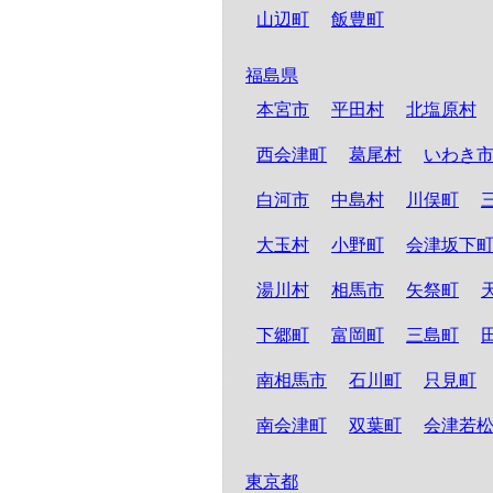
山辺町
飯豊町
福島県
本宮市
平田村
北塩原村
西会津町
葛尾村
いわき
白河市
中島村
川俣町
大玉村
小野町
会津坂下
湯川村
相馬市
矢祭町
下郷町
富岡町
三島町
南相馬市
石川町
只見町
南会津町
双葉町
会津若
東京都