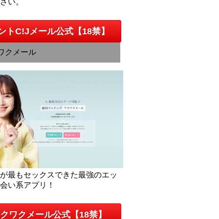
下さい。
ントC!Jメール公式【18禁】
ワクメール
人が最もセックスできた最強のエッ
出会い系アプリ！
クワクメール公式【18禁】