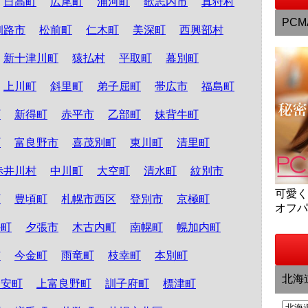
日高町
広尾町
浦河町
歌志内市
真狩村
PCM
釧路市
松前町
仁木町
美深町
西興部村
新十津川町
猿払村
平取町
幕別町
上川町
斜里町
弟子屈町
帯広市
福島町
町
新得町
赤平市
乙部町
妹背牛町
町
富良野市
喜茂別町
東川町
清里町
赤井川村
中川町
大空町
清水町
紋別市
可愛
町
豊頃町
札幌市西区
登別市
京極町
オフ
か町
夕張市
木古内町
南幌町
幌加内町
市
今金町
雨竜町
枝幸町
本別町
北海
知安町
上富良野町
訓子府町
標津町