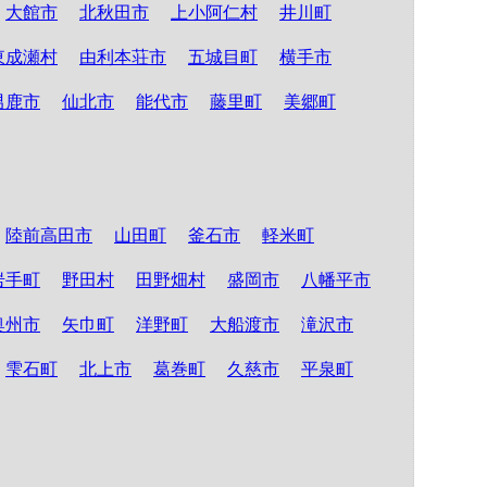
大館市
北秋田市
上小阿仁村
井川町
東成瀬村
由利本荘市
五城目町
横手市
男鹿市
仙北市
能代市
藤里町
美郷町
陸前高田市
山田町
釜石市
軽米町
岩手町
野田村
田野畑村
盛岡市
八幡平市
奥州市
矢巾町
洋野町
大船渡市
滝沢市
雫石町
北上市
葛巻町
久慈市
平泉町