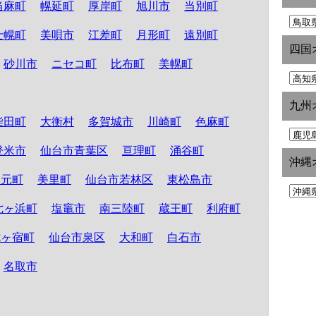
当麻町
幌延町
厚岸町
旭川市
当別町
士幌町
美唄市
江差町
月形町
遠別町
四国
砂川市
ニセコ町
比布町
美幌町
九州
柴田町
大衡村
多賀城市
川崎町
色麻町
登米市
仙台市青葉区
亘理町
涌谷町
沖縄
山元町
美里町
仙台市若林区
東松島市
七ヶ浜町
塩竈市
南三陸町
蔵王町
利府町
七ヶ宿町
仙台市泉区
大和町
白石市
名取市