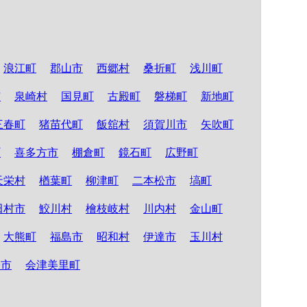
浪江町
郡山市
西郷村
桑折町
浅川町
市
泉崎村
国見町
古殿町
磐梯町
新地町
三春町
猪苗代町
飯舘村
須賀川市
矢吹町
町
喜多方市
棚倉町
鏡石町
広野町
天栄村
楢葉町
柳津町
二本松市
塙町
田村市
鮫川村
檜枝岐村
川内村
金山町
大熊町
福島市
昭和村
伊達市
玉川村
松市
会津美里町