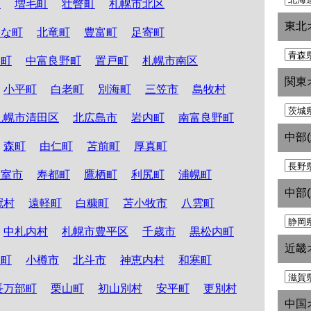
町
増毛町
壮瞥町
札幌市北区
東北
たな町
北竜町
豊富町
足寄町
和町
中富良野町
置戸町
札幌市南区
関東
小平町
白老町
別海町
三笠市
島牧村
札幌市清田区
北広島市
岩内町
南富良野町
中部
森町
由仁町
苫前町
厚真町
根室市
寿都町
鷹栖町
利尻町
浦幌町
中部
冠村
遠軽町
白糠町
苫小牧市
八雲町
中札内村
札幌市豊平区
千歳市
黒松内町
近畿
路町
小樽市
北斗市
神恵内村
和寒町
長万部町
栗山町
初山別村
安平町
更別村
中国