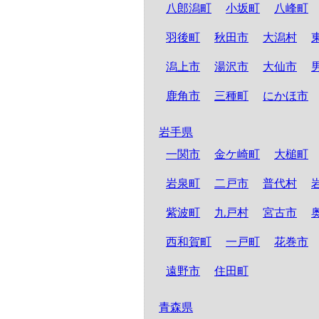
八郎潟町
小坂町
八峰町
羽後町
秋田市
大潟村
潟上市
湯沢市
大仙市
鹿角市
三種町
にかほ市
岩手県
一関市
金ケ崎町
大槌町
岩泉町
二戸市
普代村
紫波町
九戸村
宮古市
西和賀町
一戸町
花巻市
遠野市
住田町
青森県