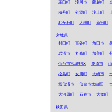
羅臼町
滝川市
蘭越町
積丹町
剣淵町
滝上町
むかわ町
大樹町
新冠町
宮城県
村田町
富谷町
角田市
岩沼市
丸森町
加美町
仙台市宮城野区
栗原市
松島町
女川町
大崎市
気仙沼市
仙台市太白区
大河原町
石巻市
大郷町
秋田県