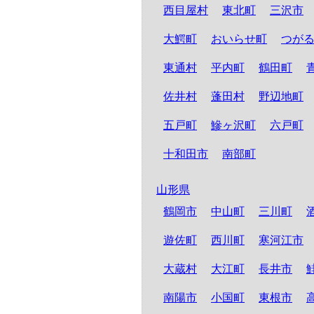
西目屋村
東北町
三沢市
大鰐町
おいらせ町
つが
東通村
平内町
鶴田町
佐井村
蓬田村
野辺地町
五戸町
鰺ヶ沢町
六戸町
十和田市
南部町
山形県
鶴岡市
中山町
三川町
遊佐町
西川町
寒河江市
大蔵村
大江町
長井市
南陽市
小国町
東根市