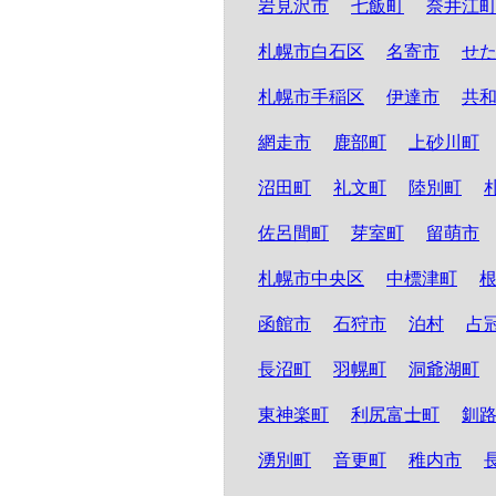
岩見沢市
七飯町
奈井江
札幌市白石区
名寄市
せ
札幌市手稲区
伊達市
共
網走市
鹿部町
上砂川町
沼田町
礼文町
陸別町
佐呂間町
芽室町
留萌市
札幌市中央区
中標津町
函館市
石狩市
泊村
占
長沼町
羽幌町
洞爺湖町
東神楽町
利尻富士町
釧
湧別町
音更町
稚内市