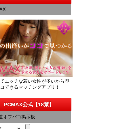
AX
くてエッチな若い女性が多いから即
パコできるマッチングアプリ！
PCMAX公式【18禁】
道オフパコ掲示板