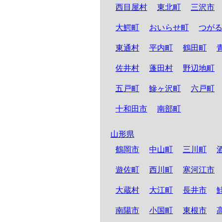
西目屋村
東北町
三沢市
大鰐町
おいらせ町
つが
東通村
平内町
鶴田町
佐井村
蓬田村
野辺地町
五戸町
鰺ヶ沢町
六戸町
十和田市
南部町
山形県
鶴岡市
中山町
三川町
遊佐町
西川町
寒河江市
大蔵村
大江町
長井市
南陽市
小国町
東根市