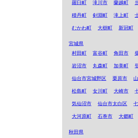
羅臼町
滝川市
蘭越町
積丹町
剣淵町
滝上町
むかわ町
大樹町
新冠町
宮城県
村田町
富谷町
角田市
岩沼市
丸森町
加美町
仙台市宮城野区
栗原市
松島町
女川町
大崎市
気仙沼市
仙台市太白区
大河原町
石巻市
大郷町
秋田県