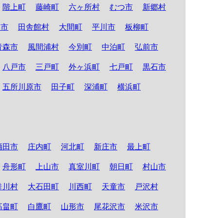
階上町
藤崎町
六ヶ所村
むつ市
新郷村
る市
田舎館村
大間町
平川市
板柳町
青森市
風間浦村
今別町
中泊町
弘前市
八戸市
三戸町
外ヶ浜町
七戸町
黒石市
五所川原市
田子町
深浦町
横浜町
酒田市
庄内町
河北町
新庄市
最上町
舟形町
上山市
真室川町
朝日町
村山市
鮭川村
大石田町
川西町
天童市
戸沢村
高畠町
白鷹町
山形市
尾花沢市
米沢市