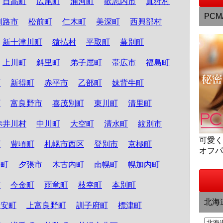
日高町
広尾町
浦河町
歌志内市
真狩村
PCM
釧路市
松前町
仁木町
美深町
西興部村
新十津川町
猿払村
平取町
幕別町
上川町
斜里町
弟子屈町
帯広市
福島町
町
新得町
赤平市
乙部町
妹背牛町
町
富良野市
喜茂別町
東川町
清里町
赤井川村
中川町
大空町
清水町
紋別市
可愛
町
豊頃町
札幌市西区
登別市
京極町
オフ
か町
夕張市
木古内町
南幌町
幌加内町
市
今金町
雨竜町
枝幸町
本別町
北海
知安町
上富良野町
訓子府町
標津町