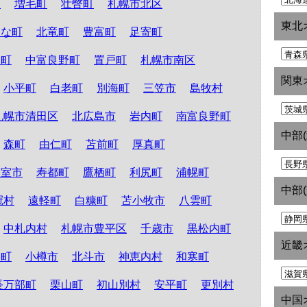
町
増毛町
壮瞥町
札幌市北区
東北
たな町
北竜町
豊富町
足寄町
和町
中富良野町
置戸町
札幌市南区
関東
小平町
白老町
別海町
三笠市
島牧村
札幌市清田区
北広島市
岩内町
南富良野町
中部
森町
由仁町
苫前町
厚真町
根室市
寿都町
鷹栖町
利尻町
浦幌町
中部
冠村
遠軽町
白糠町
苫小牧市
八雲町
中札内村
札幌市豊平区
千歳市
黒松内町
近畿
路町
小樽市
北斗市
神恵内村
和寒町
長万部町
栗山町
初山別村
安平町
更別村
中国