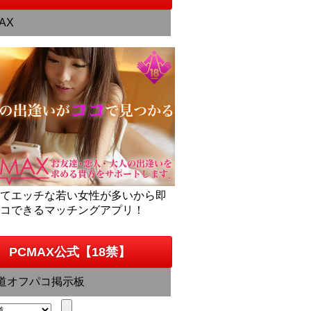
AX
くてエッチな若い女性が多いから即
パコできるマッチングアプリ！
PCMAX公式【18禁】
道オフパコ掲示板