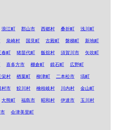
浪江町
郡山市
西郷村
桑折町
浅川町
市
泉崎村
国見町
古殿町
磐梯町
新地町
三春町
猪苗代町
飯舘村
須賀川市
矢吹町
町
喜多方市
棚倉町
鏡石町
広野町
天栄村
楢葉町
柳津町
二本松市
塙町
田村市
鮫川村
檜枝岐村
川内村
金山町
大熊町
福島市
昭和村
伊達市
玉川村
松市
会津美里町