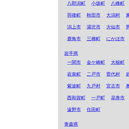
八郎潟町
小坂町
八峰町
羽後町
秋田市
大潟村
潟上市
湯沢市
大仙市
鹿角市
三種町
にかほ市
岩手県
一関市
金ケ崎町
大槌町
岩泉町
二戸市
普代村
紫波町
九戸村
宮古市
西和賀町
一戸町
花巻市
遠野市
住田町
青森県