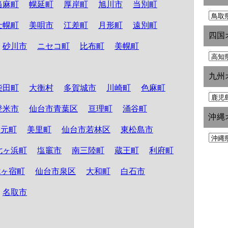
当麻町
幌延町
厚岸町
旭川市
当別町
士幌町
美唄市
江差町
月形町
遠別町
四国
砂川市
ニセコ町
比布町
美幌町
九州
柴田町
大衡村
多賀城市
川崎町
色麻町
登米市
仙台市青葉区
亘理町
涌谷町
沖縄
山元町
美里町
仙台市若林区
東松島市
七ヶ浜町
塩竈市
南三陸町
蔵王町
利府町
七ヶ宿町
仙台市泉区
大和町
白石市
名取市