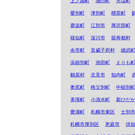
上ノ国町
浦臼町
天塩町
愛別町
津別町
標茶町
鹿追町
江別市
厚沢部町
様似町
深川市
留寿都村
余市町
音威子府村
雄武
浜頓別町
池田町
えりも
鶴居村
北見市
知内町
奥尻町
秩父別町
中頓別
美瑛町
小清水町
新ひだ
豊浦町
札幌市東区
士別
札幌市厚別区
恵庭市
倶