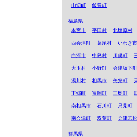
山辺町
飯豊町
福島県
本宮市
平田村
北塩原村
西会津町
葛尾村
いわき
白河市
中島村
川俣町
大玉村
小野町
会津坂下
湯川村
相馬市
矢祭町
下郷町
富岡町
三島町
南相馬市
石川町
只見町
南会津町
双葉町
会津若
群馬県