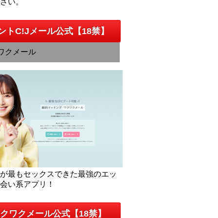
下さい。
ントC!Jメール公式【18禁】
ワクメール
人が最もセックスできた最強のエッ
出会い系アプリ！
クワクメール公式【18禁】