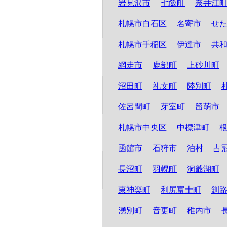
岩見沢市
七飯町
奈井江
札幌市白石区
名寄市
せ
札幌市手稲区
伊達市
共
網走市
鹿部町
上砂川町
沼田町
礼文町
陸別町
佐呂間町
芽室町
留萌市
札幌市中央区
中標津町
函館市
石狩市
泊村
占
長沼町
羽幌町
洞爺湖町
東神楽町
利尻富士町
釧
湧別町
音更町
稚内市