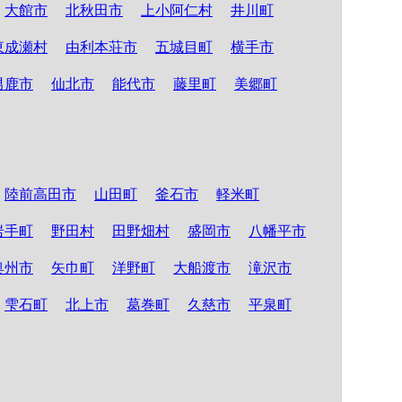
大館市
北秋田市
上小阿仁村
井川町
東成瀬村
由利本荘市
五城目町
横手市
男鹿市
仙北市
能代市
藤里町
美郷町
陸前高田市
山田町
釜石市
軽米町
岩手町
野田村
田野畑村
盛岡市
八幡平市
奥州市
矢巾町
洋野町
大船渡市
滝沢市
雫石町
北上市
葛巻町
久慈市
平泉町