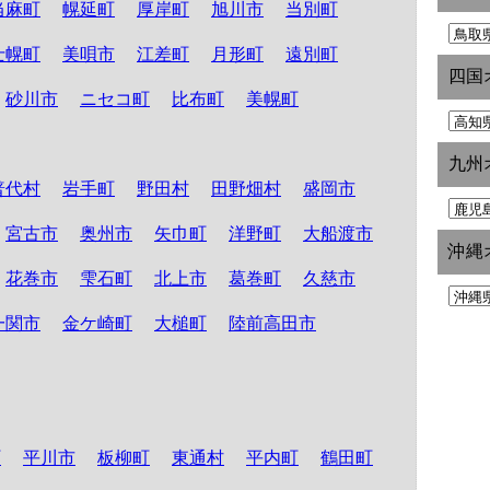
当麻町
幌延町
厚岸町
旭川市
当別町
士幌町
美唄市
江差町
月形町
遠別町
四国
砂川市
ニセコ町
比布町
美幌町
九州
普代村
岩手町
野田村
田野畑村
盛岡市
宮古市
奥州市
矢巾町
洋野町
大船渡市
沖縄
花巻市
雫石町
北上市
葛巻町
久慈市
一関市
金ケ崎町
大槌町
陸前高田市
町
平川市
板柳町
東通村
平内町
鶴田町