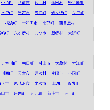
中泊町
弘前市
佐井村
蓬田村
野辺地町
七戸町
黒石市
五戸町
鰺ヶ沢町
六戸町
町
横浜町
十和田市
南部町
西目屋村
藤崎町
六ヶ所村
むつ市
新郷村
大鰐町
真室川町
朝日町
村山市
大蔵村
大江町
川西町
天童市
戸沢村
南陽市
小国町
山形市
尾花沢市
米沢市
山辺町
飯豊町
酒田市
庄内町
河北町
新庄市
最上町