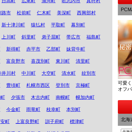
日高町
広尾町
浦河町
歌志内市
真狩村
PCM
釧路市
松前町
仁木町
美深町
西興部村
新十津川町
猿払村
平取町
幕別町
上川町
斜里町
弟子屈町
帯広市
福島町
町
新得町
赤平市
乙部町
妹背牛町
町
富良野市
喜茂別町
東川町
清里町
赤井川村
中川町
大空町
清水町
紋別市
可愛
町
豊頃町
札幌市西区
登別市
京極町
オフ
か町
夕張市
木古内町
南幌町
幌加内町
市
今金町
雨竜町
枝幸町
本別町
北海
知安町
上富良野町
訓子府町
標津町