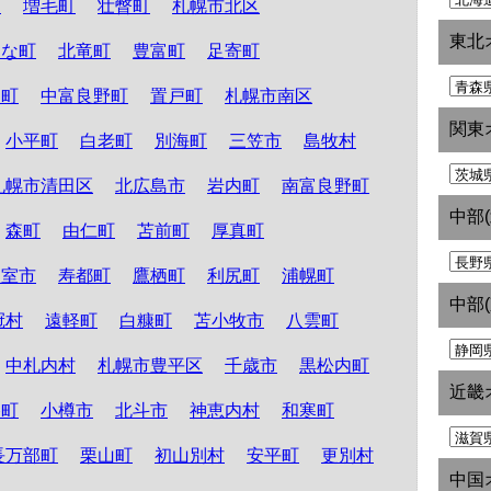
町
増毛町
壮瞥町
札幌市北区
東北
たな町
北竜町
豊富町
足寄町
和町
中富良野町
置戸町
札幌市南区
関東
小平町
白老町
別海町
三笠市
島牧村
札幌市清田区
北広島市
岩内町
南富良野町
中部
森町
由仁町
苫前町
厚真町
根室市
寿都町
鷹栖町
利尻町
浦幌町
中部
冠村
遠軽町
白糠町
苫小牧市
八雲町
中札内村
札幌市豊平区
千歳市
黒松内町
近畿
路町
小樽市
北斗市
神恵内村
和寒町
長万部町
栗山町
初山別村
安平町
更別村
中国