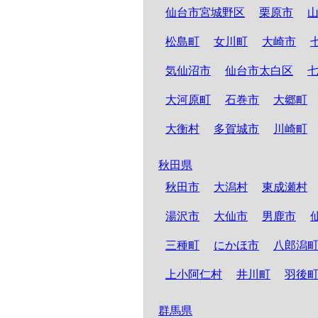
仙台市宮城野区
栗原市
松島町
女川町
大崎市
気仙沼市
仙台市太白区
大河原町
石巻市
大郷町
大衡村
多賀城市
川崎町
秋田県
秋田市
大潟村
東成瀬村
湯沢市
大仙市
男鹿市
三種町
にかほ市
八郎潟
上小阿仁村
井川町
羽後
群馬県