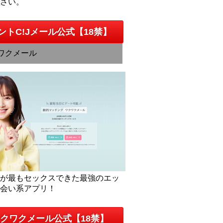
下さい。
ントC!Jメール公式【18禁】
ワクメール
人が最もセックスできた最強のエッ
出会い系アプリ！
クワクメール公式【18禁】