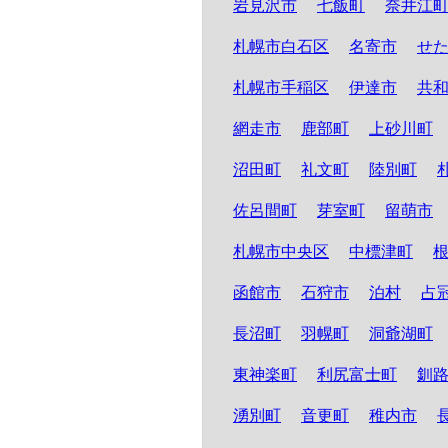
岩見沢市
七飯町
奈井江
札幌市白石区
名寄市
せ
札幌市手稲区
伊達市
共
網走市
鹿部町
上砂川町
沼田町
礼文町
陸別町
佐呂間町
芽室町
留萌市
札幌市中央区
中標津町
函館市
石狩市
泊村
占
長沼町
羽幌町
洞爺湖町
東神楽町
利尻富士町
釧
湧別町
音更町
稚内市