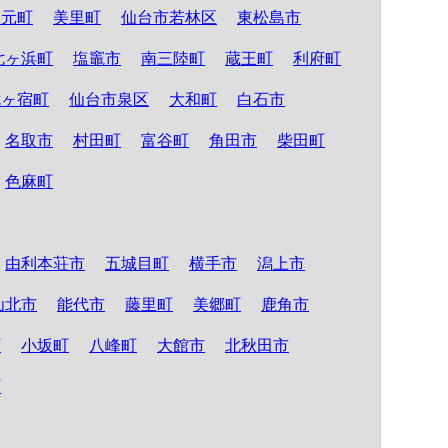
山元町
美里町
仙台市若林区
東松島市
七ヶ浜町
塩竈市
南三陸町
蔵王町
利府町
七ヶ宿町
仙台市泉区
大和町
白石市
名取市
村田町
富谷町
角田市
柴田町
色麻町
由利本荘市
五城目町
横手市
潟上市
仙北市
能代市
藤里町
美郷町
鹿角市
町
小坂町
八峰町
大館市
北秋田市
町