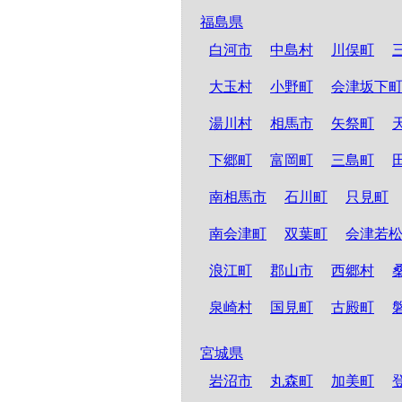
福島県
白河市
中島村
川俣町
大玉村
小野町
会津坂下
湯川村
相馬市
矢祭町
下郷町
富岡町
三島町
南相馬市
石川町
只見町
南会津町
双葉町
会津若
浪江町
郡山市
西郷村
泉崎村
国見町
古殿町
宮城県
岩沼市
丸森町
加美町