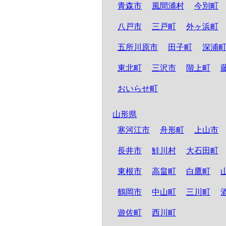
青森市
風間浦村
今別町
八戸市
三戸町
外ヶ浜町
五所川原市
田子町
深浦
東北町
三沢市
階上町
おいらせ町
山形県
寒河江市
舟形町
上山市
長井市
鮭川村
大石田町
東根市
高畠町
白鷹町
鶴岡市
中山町
三川町
遊佐町
西川町