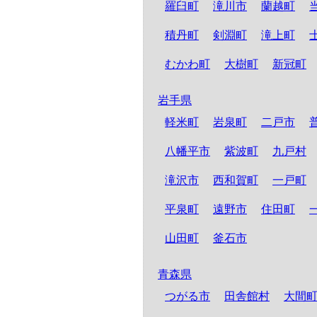
羅臼町
滝川市
蘭越町
積丹町
剣淵町
滝上町
むかわ町
大樹町
新冠町
岩手県
軽米町
岩泉町
二戸市
八幡平市
紫波町
九戸村
滝沢市
西和賀町
一戸町
平泉町
遠野市
住田町
山田町
釜石市
青森県
つがる市
田舎館村
大間