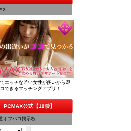
AX
くてエッチな若い女性が多いから即
パコできるマッチングアプリ！
PCMAX公式【18禁】
道オフパコ掲示板