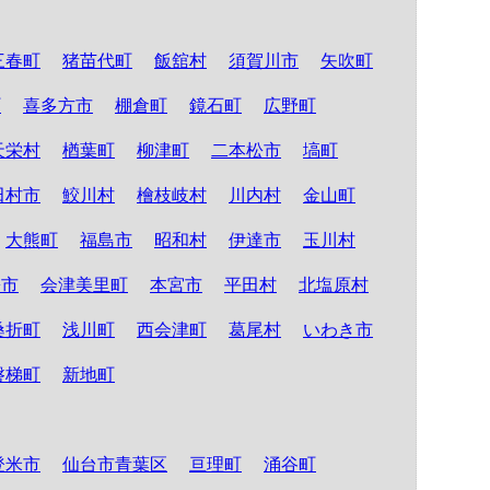
三春町
猪苗代町
飯舘村
須賀川市
矢吹町
町
喜多方市
棚倉町
鏡石町
広野町
天栄村
楢葉町
柳津町
二本松市
塙町
田村市
鮫川村
檜枝岐村
川内村
金山町
大熊町
福島市
昭和村
伊達市
玉川村
松市
会津美里町
本宮市
平田村
北塩原村
桑折町
浅川町
西会津町
葛尾村
いわき市
磐梯町
新地町
登米市
仙台市青葉区
亘理町
涌谷町