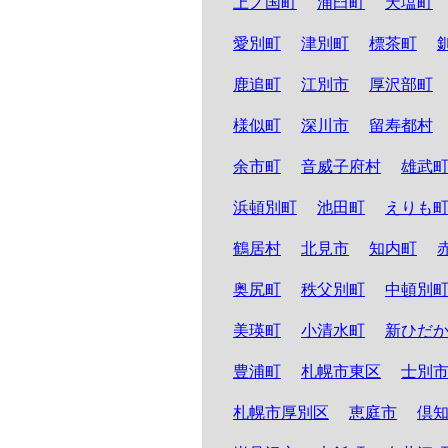
上ノ国町
浦臼町
天塩町
愛別町
津別町
標茶町
鹿追町
江別市
厚沢部町
様似町
深川市
留寿都村
余市町
音威子府村
雄武
浜頓別町
池田町
えりも
鶴居村
北見市
知内町
奥尻町
秩父別町
中頓別
美瑛町
小清水町
新ひだ
豊浦町
札幌市東区
士別
札幌市厚別区
恵庭市
倶