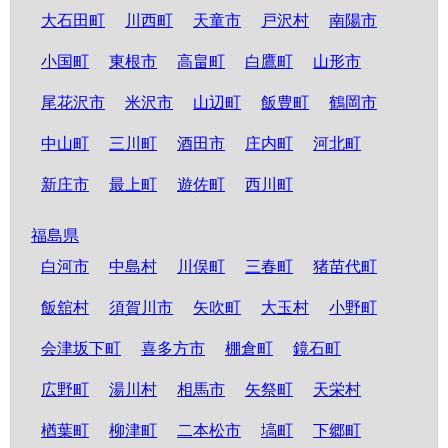
大石田町
川西町
天童市
戸沢村
南陽市
小国町
東根市
高畠町
白鷹町
山形市
尾花沢市
米沢市
山辺町
飯豊町
鶴岡市
中山町
三川町
酒田市
庄内町
河北町
新庄市
最上町
遊佐町
西川町
福島県
白河市
中島村
川俣町
三春町
猪苗代町
飯舘村
須賀川市
矢吹町
大玉村
小野町
会津坂下町
喜多方市
棚倉町
鏡石町
広野町
湯川村
相馬市
矢祭町
天栄村
楢葉町
柳津町
二本松市
塙町
下郷町