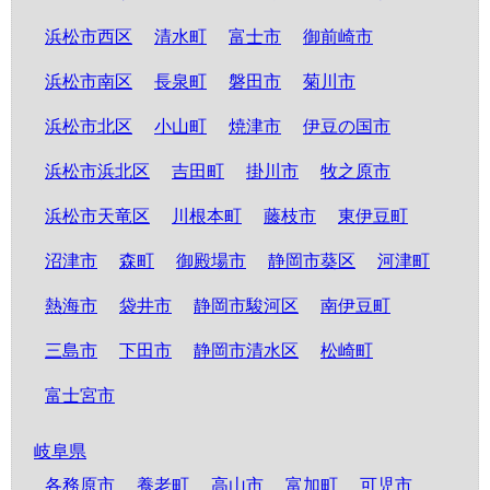
浜松市西区
清水町
富士市
御前崎市
浜松市南区
長泉町
磐田市
菊川市
浜松市北区
小山町
焼津市
伊豆の国市
浜松市浜北区
吉田町
掛川市
牧之原市
浜松市天竜区
川根本町
藤枝市
東伊豆町
沼津市
森町
御殿場市
静岡市葵区
河津町
熱海市
袋井市
静岡市駿河区
南伊豆町
三島市
下田市
静岡市清水区
松崎町
富士宮市
岐阜県
各務原市
養老町
高山市
富加町
可児市