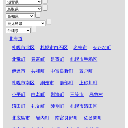
北海道
札幌市北区
札幌市白石区
名寄市
せたな町
北竜町
豊富町
足寄町
札幌市手稲区
伊達市
共和町
中富良野町
置戸町
札幌市南区
網走市
鹿部町
上砂川町
小平町
白老町
別海町
三笠市
島牧村
沼田町
礼文町
陸別町
札幌市清田区
北広島市
岩内町
南富良野町
佐呂間町