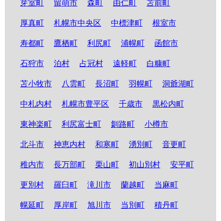
芽室町
留萌市
森町
由仁町
苫前町
厚真町
札幌市中央区
中標津町
根室市
寿都町
鷹栖町
利尻町
浦幌町
函館市
石狩市
泊村
占冠村
遠軽町
白糠町
苫小牧市
八雲町
長沼町
羽幌町
洞爺湖町
中札内村
札幌市豊平区
千歳市
黒松内町
東神楽町
利尻富士町
釧路町
小樽市
北斗市
神恵内村
和寒町
湧別町
音更町
稚内市
長万部町
栗山町
初山別村
安平町
更別村
羅臼町
滝川市
蘭越町
当麻町
幌延町
厚岸町
旭川市
当別町
積丹町