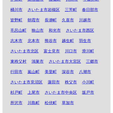
桶川市
さいたま市岩槻区
三芳町
春日部市
皆野町
朝霞市
長瀞町
久喜市
川越市
毛呂山町
狭山市
和光市
さいたま市西区
志木市
北本市
熊谷市
越生町
羽生市
さいたま市北区
富士見市
川口市
滑川町
東秩父村
鴻巣市
さいたま市大宮区
三郷市
行田市
嵐山町
美里町
深谷市
八潮市
さいたま市見沼区
蓮田市
秩父市
小川町
杉戸町
上尾市
さいたま市中央区
坂戸市
所沢市
川島町
松伏町
草加市