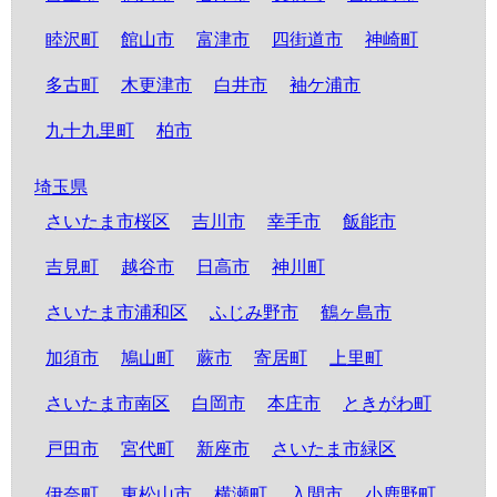
睦沢町
館山市
富津市
四街道市
神崎町
多古町
木更津市
白井市
袖ケ浦市
九十九里町
柏市
埼玉県
さいたま市桜区
吉川市
幸手市
飯能市
吉見町
越谷市
日高市
神川町
さいたま市浦和区
ふじみ野市
鶴ヶ島市
加須市
鳩山町
蕨市
寄居町
上里町
さいたま市南区
白岡市
本庄市
ときがわ町
戸田市
宮代町
新座市
さいたま市緑区
伊奈町
東松山市
横瀬町
入間市
小鹿野町