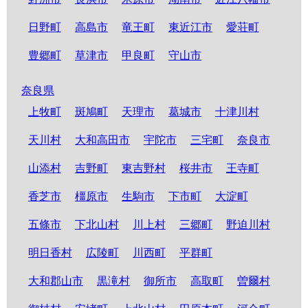
日野町
高島市
竜王町
東近江市
愛荘町
豊郷町
草津市
甲良町
守山市
奈良県
上牧町
斑鳩町
天理市
葛城市
十津川村
天川村
大和高田市
宇陀市
三宅町
奈良市
山添村
吉野町
東吉野村
桜井市
王寺町
香芝市
橿原市
生駒市
下市町
大淀町
五條市
下北山村
川上村
三郷町
野迫川村
明日香村
広陵町
川西町
平群町
大和郡山市
黒滝村
御所市
高取町
曽爾村