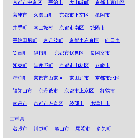
京都市中京区
宇治市
大山崎町
京都市東山区
宮津市
久御山町
京都市下京区
亀岡市
井手町
南山城村
京都市南区
城陽市
宇治田原町
京丹波町
京都市右京区
向日市
笠置町
伊根町
京都市伏見区
長岡京市
和束町
与謝野町
京都市山科区
八幡市
精華町
京都市西京区
京田辺市
京都市北区
福知山市
京丹後市
京都市上京区
舞鶴市
南丹市
京都市左京区
綾部市
木津川市
三重県
名張市
川越町
亀山市
尾鷲市
多気町