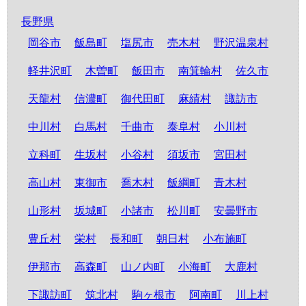
長野県
岡谷市
飯島町
塩尻市
売木村
野沢温泉村
軽井沢町
木曽町
飯田市
南箕輪村
佐久市
天龍村
信濃町
御代田町
麻績村
諏訪市
中川村
白馬村
千曲市
泰阜村
小川村
立科町
生坂村
小谷村
須坂市
宮田村
高山村
東御市
喬木村
飯綱町
青木村
山形村
坂城町
小諸市
松川町
安曇野市
豊丘村
栄村
長和町
朝日村
小布施町
伊那市
高森町
山ノ内町
小海町
大鹿村
下諏訪町
筑北村
駒ヶ根市
阿南町
川上村