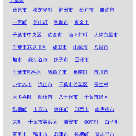
千葉県
茂原市
横芝光町
野田市
松戸市
勝浦市
一宮町
芝山町
香取市
東金市
千葉市中央区
佐倉市
酒々井町
大網白里市
千葉市花見川区
成田市
山武市
八街市
旭市
鎌ケ谷市
銚子市
匝瑳市
千葉市稲毛区
我孫子市
長南町
市川市
いすみ市
流山市
千葉市若葉区
長生村
大多喜町
船橋市
八千代市
千葉市緑区
御宿町
市原市
東庄町
印西市
南房総市
栄町
千葉市美浜区
浦安市
鋸南町
白子町
富里市
鴨川市
君津市
長柄町
習志野市