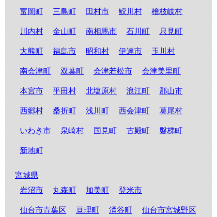
富岡町
三島町
田村市
鮫川村
檜枝岐村
川内村
金山町
南相馬市
石川町
只見町
大熊町
福島市
昭和村
伊達市
玉川村
南会津町
双葉町
会津若松市
会津美里町
本宮市
平田村
北塩原村
浪江町
郡山市
西郷村
桑折町
浅川町
西会津町
葛尾村
いわき市
泉崎村
国見町
古殿町
磐梯町
新地町
宮城県
岩沼市
丸森町
加美町
登米市
仙台市青葉区
亘理町
涌谷町
仙台市宮城野区