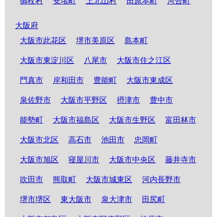
御杖村
安堵町
上北山村
田原本町
河合町
大阪府
大阪市此花区
堺市美原区
島本町
大阪市東淀川区
八尾市
大阪市住之江区
門真市
岸和田市
豊能町
大阪市東成区
泉佐野市
大阪市平野区
摂津市
豊中市
能勢町
大阪市福島区
大阪市生野区
富田林市
大阪市北区
高石市
池田市
忠岡町
大阪市旭区
寝屋川市
大阪市中央区
藤井寺市
吹田市
熊取町
大阪市城東区
河内長野市
堺市堺区
東大阪市
泉大津市
田尻町