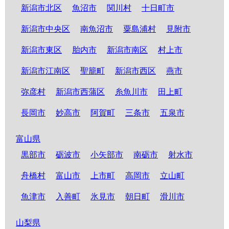
新潟市北区
魚沼市
関川村
十日町市
新潟市中央区
南魚沼市
粟島浦村
見附市
新潟市東区
胎内市
新潟市南区
村上市
新潟市江南区
聖籠町
新潟市西区
燕市
弥彦村
新潟市西蒲区
糸魚川市
田上町
長岡市
妙高市
阿賀町
三条市
五泉市
富山県
黒部市
砺波市
小矢部市
南砺市
射水市
舟橋村
富山市
上市町
高岡市
立山町
魚津市
入善町
氷見市
朝日町
滑川市
山梨県