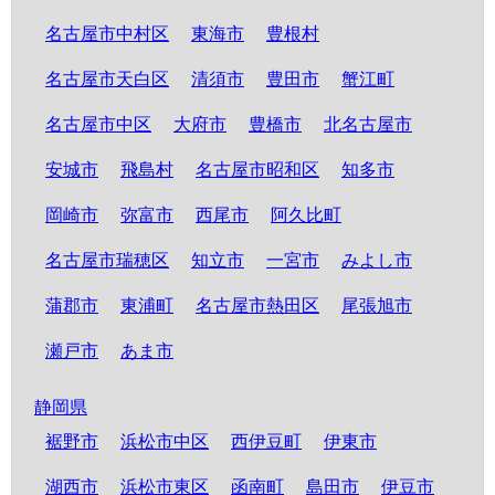
名古屋市中村区
東海市
豊根村
名古屋市天白区
清須市
豊田市
蟹江町
名古屋市中区
大府市
豊橋市
北名古屋市
安城市
飛島村
名古屋市昭和区
知多市
岡崎市
弥富市
西尾市
阿久比町
名古屋市瑞穂区
知立市
一宮市
みよし市
蒲郡市
東浦町
名古屋市熱田区
尾張旭市
瀬戸市
あま市
静岡県
裾野市
浜松市中区
西伊豆町
伊東市
湖西市
浜松市東区
函南町
島田市
伊豆市