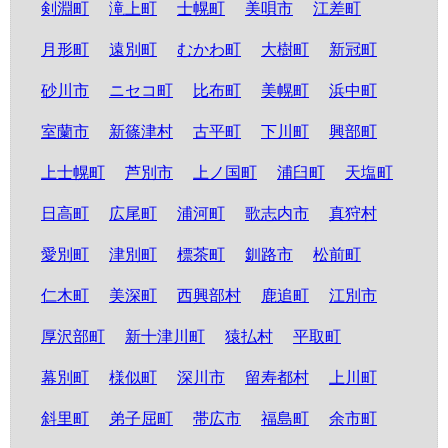
剣淵町
滝上町
士幌町
美唄市
江差町
月形町
遠別町
むかわ町
大樹町
新冠町
砂川市
ニセコ町
比布町
美幌町
浜中町
室蘭市
新篠津村
古平町
下川町
興部町
上士幌町
芦別市
上ノ国町
浦臼町
天塩町
日高町
広尾町
浦河町
歌志内市
真狩村
愛別町
津別町
標茶町
釧路市
松前町
仁木町
美深町
西興部村
鹿追町
江別市
厚沢部町
新十津川町
猿払村
平取町
幕別町
様似町
深川市
留寿都村
上川町
斜里町
弟子屈町
帯広市
福島町
余市町