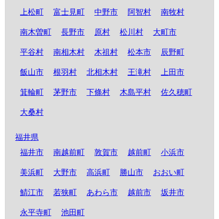
上松町
富士見町
中野市
阿智村
南牧村
南木曽町
長野市
原村
松川村
大町市
平谷村
南相木村
木祖村
松本市
辰野町
飯山市
根羽村
北相木村
王滝村
上田市
箕輪町
茅野市
下條村
木島平村
佐久穂町
大桑村
福井県
福井市
南越前町
敦賀市
越前町
小浜市
美浜町
大野市
高浜町
勝山市
おおい町
鯖江市
若狭町
あわら市
越前市
坂井市
永平寺町
池田町