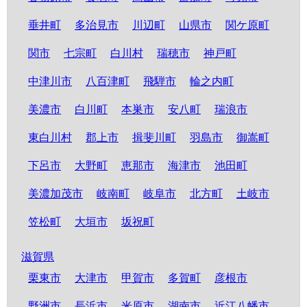
垂井町
多治見市
川辺町
山県市
関ケ原町
関市
七宗町
白川村
瑞穂市
神戸町
中津川市
八百津町
飛騨市
輪之内町
美濃市
白川町
本巣市
安八町
瑞浪市
東白川村
郡上市
揖斐川町
羽島市
御嵩町
下呂市
大野町
恵那市
海津市
池田町
美濃加茂市
岐南町
岐阜市
北方町
土岐市
笠松町
大垣市
坂祝町
滋賀県
栗東市
大津市
甲賀市
多賀町
彦根市
野洲市
長浜市
米原市
湖南市
近江八幡市