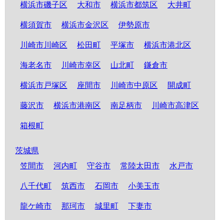
横浜市磯子区
大和市
横浜市都筑区
大井町
横須賀市
横浜市金沢区
伊勢原市
川崎市川崎区
松田町
平塚市
横浜市港北区
海老名市
川崎市幸区
山北町
鎌倉市
横浜市戸塚区
座間市
川崎市中原区
開成町
藤沢市
横浜市港南区
南足柄市
川崎市高津区
箱根町
茨城県
笠間市
河内町
守谷市
常陸太田市
水戸市
八千代町
筑西市
石岡市
小美玉市
龍ケ崎市
那珂市
城里町
下妻市