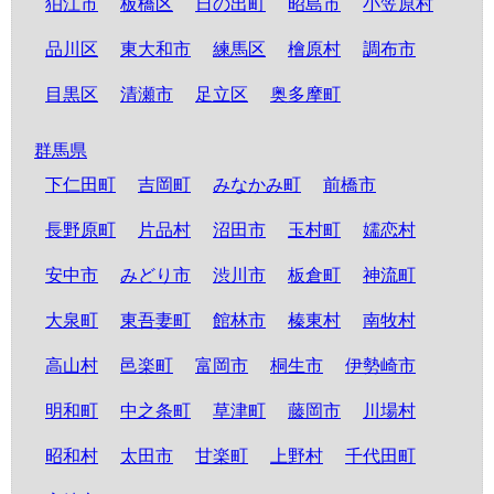
狛江市
板橋区
日の出町
昭島市
小笠原村
品川区
東大和市
練馬区
檜原村
調布市
目黒区
清瀬市
足立区
奥多摩町
群馬県
下仁田町
吉岡町
みなかみ町
前橋市
長野原町
片品村
沼田市
玉村町
嬬恋村
安中市
みどり市
渋川市
板倉町
神流町
大泉町
東吾妻町
館林市
榛東村
南牧村
高山村
邑楽町
富岡市
桐生市
伊勢崎市
明和町
中之条町
草津町
藤岡市
川場村
昭和村
太田市
甘楽町
上野村
千代田町