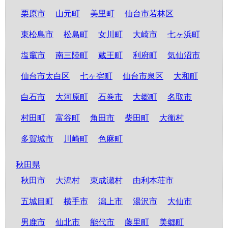
栗原市
山元町
美里町
仙台市若林区
東松島市
松島町
女川町
大崎市
七ヶ浜町
塩竈市
南三陸町
蔵王町
利府町
気仙沼市
仙台市太白区
七ヶ宿町
仙台市泉区
大和町
白石市
大河原町
石巻市
大郷町
名取市
村田町
富谷町
角田市
柴田町
大衡村
多賀城市
川崎町
色麻町
秋田県
秋田市
大潟村
東成瀬村
由利本荘市
五城目町
横手市
潟上市
湯沢市
大仙市
男鹿市
仙北市
能代市
藤里町
美郷町