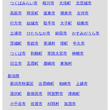
つくばみらい市
桜川市
大洗町
北茨城市
高萩市
阿見町
坂東市
潮来市
古河市
行方市
結城市
取手市
大子町
稲敷市
土浦市
ひたちなか市
鉾田市
かすみがうら市
茨城町
常総市
美浦村
境町
牛久市
つくば市
利根町
常陸大宮市
神栖市
日立市
五霞町
鹿嶋市
東海村
新潟県
新潟市秋葉区
出雲崎町
柏崎市
上越市
湯沢町
新発田市
阿賀野市
津南町
小千谷市
佐渡市
刈羽村
加茂市