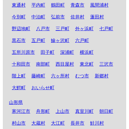
東通村
平内町
鶴田町
青森市
風間浦村
今別町
中泊町
弘前市
佐井村
蓬田村
野辺地町
八戸市
三戸町
外ヶ浜町
七戸町
黒石市
五戸町
鰺ヶ沢町
六戸町
五所川原市
田子町
深浦町
横浜町
十和田市
南部町
西目屋村
東北町
三沢市
階上町
藤崎町
六ヶ所村
むつ市
新郷村
大鰐町
おいらせ町
山形県
寒河江市
舟形町
上山市
真室川町
朝日町
村山市
大蔵村
大江町
長井市
鮭川村