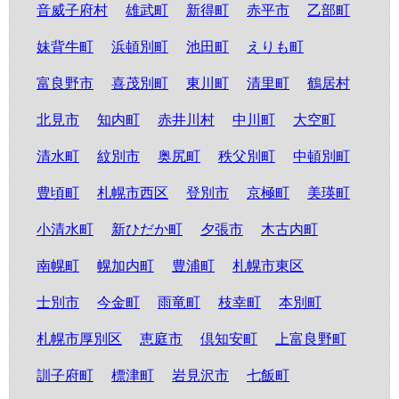
音威子府村
雄武町
新得町
赤平市
乙部町
妹背牛町
浜頓別町
池田町
えりも町
富良野市
喜茂別町
東川町
清里町
鶴居村
北見市
知内町
赤井川村
中川町
大空町
清水町
紋別市
奥尻町
秩父別町
中頓別町
豊頃町
札幌市西区
登別市
京極町
美瑛町
小清水町
新ひだか町
夕張市
木古内町
南幌町
幌加内町
豊浦町
札幌市東区
士別市
今金町
雨竜町
枝幸町
本別町
札幌市厚別区
恵庭市
倶知安町
上富良野町
訓子府町
標津町
岩見沢市
七飯町