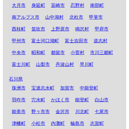
大月市
身延町
韮崎市
忍野村
南部町
南アルプス市
山中湖村
北杜市
甲斐市
西桂町
笛吹市
上野原市
鳴沢村
甲府市
甲州市
富士河口湖町
富士吉田市
道志村
中央市
昭和町
都留市
小菅村
市川三郷町
富士川町
山梨市
丹波山村
早川町
石川県
珠洲市
宝達志水町
加賀市
中能登町
羽咋市
穴水町
かほく市
能登町
白山市
能美市
野々市市
金沢市
川北町
七尾市
津幡町
小松市
内灘町
輪島市
志賀町