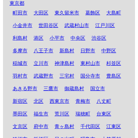
東京都
町田市
大田区
東久留米市
葛飾区
大島町
小金井市
世田谷区
武蔵村山市
江戸川区
利島村
港区
小平市
中央区
渋谷区
多摩市
八王子市
新島村
日野市
中野区
稲城市
立川市
神津島村
東村山市
杉並区
羽村市
武蔵野市
三宅村
国分寺市
豊島区
あきる野市
三鷹市
御蔵島村
国立市
新宿区
北区
西東京市
青梅市
八丈町
墨田区
福生市
荒川区
瑞穂町
台東区
文京区
府中市
青ヶ島村
千代田区
江東区