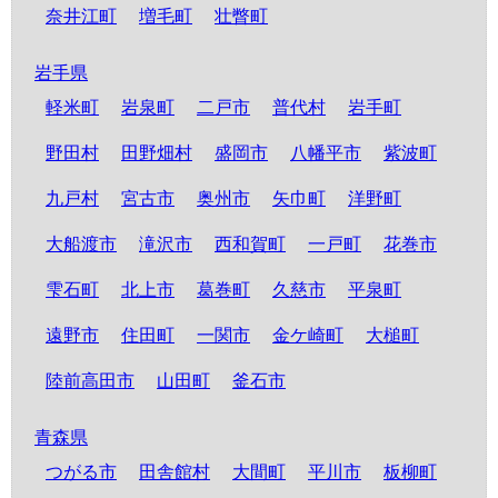
奈井江町
増毛町
壮瞥町
岩手県
軽米町
岩泉町
二戸市
普代村
岩手町
野田村
田野畑村
盛岡市
八幡平市
紫波町
九戸村
宮古市
奥州市
矢巾町
洋野町
大船渡市
滝沢市
西和賀町
一戸町
花巻市
雫石町
北上市
葛巻町
久慈市
平泉町
遠野市
住田町
一関市
金ケ崎町
大槌町
陸前高田市
山田町
釜石市
青森県
つがる市
田舎館村
大間町
平川市
板柳町