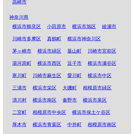
高崎市
神奈川県
横浜市鶴見区
小田原市
横浜市旭区
綾瀬市
川崎市多摩区
真鶴町
横浜市神奈川区
茅ヶ崎市
横浜市緑区
葉山町
川崎市宮前区
湯河原町
横浜市西区
逗子市
横浜市瀬谷区
寒川町
川崎市麻生区
愛川町
横浜市中区
三浦市
横浜市栄区
大磯町
相模原市緑区
清川村
横浜市南区
秦野市
横浜市泉区
二宮町
相模原市中央区
横浜市保土ケ谷区
厚木市
横浜市青葉区
中井町
相模原市南区