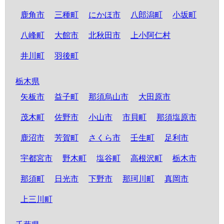
鹿角市
三種町
にかほ市
八郎潟町
小坂町
八峰町
大館市
北秋田市
上小阿仁村
井川町
羽後町
栃木県
矢板市
益子町
那須烏山市
大田原市
茂木町
佐野市
小山市
市貝町
那須塩原市
鹿沼市
芳賀町
さくら市
壬生町
足利市
宇都宮市
野木町
塩谷町
高根沢町
栃木市
那須町
日光市
下野市
那珂川町
真岡市
上三川町