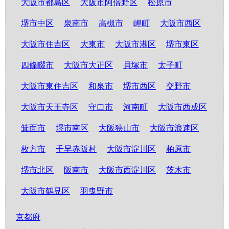
大阪市都島区
大阪市阿倍野区
松原市
堺市中区
泉南市
高槻市
岬町
大阪市西区
大阪市住吉区
大東市
大阪市港区
堺市東区
四條畷市
大阪市大正区
貝塚市
太子町
大阪市東住吉区
和泉市
堺市西区
交野市
大阪市天王寺区
守口市
河南町
大阪市西成区
箕面市
堺市南区
大阪狭山市
大阪市浪速区
枚方市
千早赤阪村
大阪市淀川区
柏原市
堺市北区
阪南市
大阪市西淀川区
茨木市
大阪市鶴見区
羽曳野市
京都府