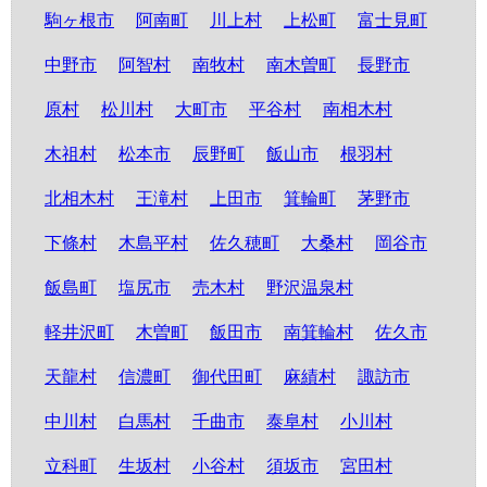
駒ヶ根市
阿南町
川上村
上松町
富士見町
中野市
阿智村
南牧村
南木曽町
長野市
原村
松川村
大町市
平谷村
南相木村
木祖村
松本市
辰野町
飯山市
根羽村
北相木村
王滝村
上田市
箕輪町
茅野市
下條村
木島平村
佐久穂町
大桑村
岡谷市
飯島町
塩尻市
売木村
野沢温泉村
軽井沢町
木曽町
飯田市
南箕輪村
佐久市
天龍村
信濃町
御代田町
麻績村
諏訪市
中川村
白馬村
千曲市
泰阜村
小川村
立科町
生坂村
小谷村
須坂市
宮田村