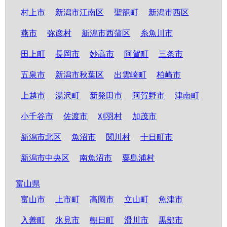
村上市
新潟市江南区
聖籠町
新潟市西区
燕市
弥彦村
新潟市西蒲区
糸魚川市
田上町
長岡市
妙高市
阿賀町
三条市
五泉市
新潟市秋葉区
出雲崎町
柏崎市
上越市
湯沢町
新発田市
阿賀野市
津南町
小千谷市
佐渡市
刈羽村
加茂市
新潟市北区
魚沼市
関川村
十日町市
新潟市中央区
南魚沼市
粟島浦村
富山県
富山市
上市町
高岡市
立山町
魚津市
入善町
氷見市
朝日町
滑川市
黒部市