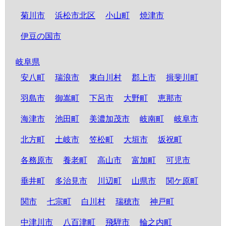
菊川市
浜松市北区
小山町
焼津市
伊豆の国市
岐阜県
安八町
瑞浪市
東白川村
郡上市
揖斐川町
羽島市
御嵩町
下呂市
大野町
恵那市
海津市
池田町
美濃加茂市
岐南町
岐阜市
北方町
土岐市
笠松町
大垣市
坂祝町
各務原市
養老町
高山市
富加町
可児市
垂井町
多治見市
川辺町
山県市
関ケ原町
関市
七宗町
白川村
瑞穂市
神戸町
中津川市
八百津町
飛騨市
輪之内町