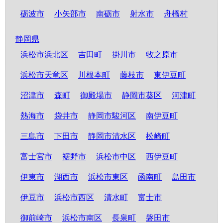
砺波市
小矢部市
南砺市
射水市
舟橋村
静岡県
浜松市浜北区
吉田町
掛川市
牧之原市
浜松市天竜区
川根本町
藤枝市
東伊豆町
沼津市
森町
御殿場市
静岡市葵区
河津町
熱海市
袋井市
静岡市駿河区
南伊豆町
三島市
下田市
静岡市清水区
松崎町
富士宮市
裾野市
浜松市中区
西伊豆町
伊東市
湖西市
浜松市東区
函南町
島田市
伊豆市
浜松市西区
清水町
富士市
御前崎市
浜松市南区
長泉町
磐田市