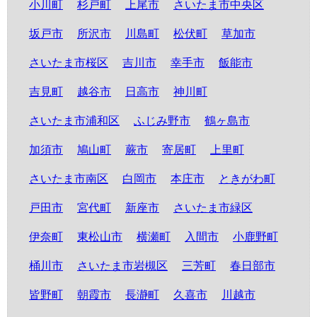
小川町
杉戸町
上尾市
さいたま市中央区
坂戸市
所沢市
川島町
松伏町
草加市
さいたま市桜区
吉川市
幸手市
飯能市
吉見町
越谷市
日高市
神川町
さいたま市浦和区
ふじみ野市
鶴ヶ島市
加須市
鳩山町
蕨市
寄居町
上里町
さいたま市南区
白岡市
本庄市
ときがわ町
戸田市
宮代町
新座市
さいたま市緑区
伊奈町
東松山市
横瀬町
入間市
小鹿野町
桶川市
さいたま市岩槻区
三芳町
春日部市
皆野町
朝霞市
長瀞町
久喜市
川越市