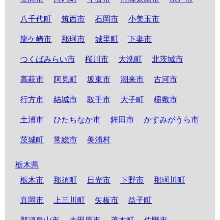
八千代町
筑西市
石岡市
小美玉市
龍ケ崎市
那珂市
城里町
下妻市
つくばみらい市
桜川市
大洗町
北茨城市
高萩市
阿見町
坂東市
潮来市
古河市
行方市
結城市
取手市
大子町
稲敷市
土浦市
ひたちなか市
鉾田市
かすみがうら市
茨城町
常総市
美浦村
栃木県
栃木市
那須町
日光市
下野市
那珂川町
真岡市
上三川町
矢板市
益子町