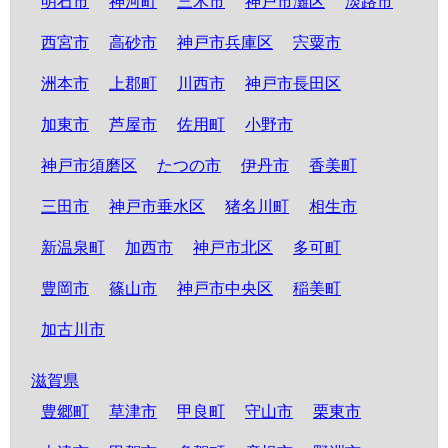
明石市
神河町
三木市
神戸市灘区
淡路市
西宮市
高砂市
神戸市兵庫区
宍粟市
洲本市
上郡町
川西市
神戸市長田区
加東市
芦屋市
佐用町
小野市
神戸市須磨区
たつの市
伊丹市
香美町
三田市
神戸市垂水区
猪名川町
相生市
新温泉町
加西市
神戸市北区
多可町
豊岡市
篠山市
神戸市中央区
稲美町
加古川市
滋賀県
豊郷町
草津市
甲良町
守山市
栗東市