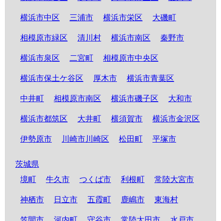
横浜市中区
三浦市
横浜市栄区
大磯町
相模原市緑区
清川村
横浜市南区
秦野市
横浜市泉区
二宮町
相模原市中央区
横浜市保土ケ谷区
厚木市
横浜市青葉区
中井町
相模原市南区
横浜市磯子区
大和市
横浜市都筑区
大井町
横須賀市
横浜市金沢区
伊勢原市
川崎市川崎区
松田町
平塚市
茨城県
境町
牛久市
つくば市
利根町
常陸大宮市
神栖市
日立市
五霞町
鹿嶋市
東海村
笠間市
河内町
守谷市
常陸太田市
水戸市