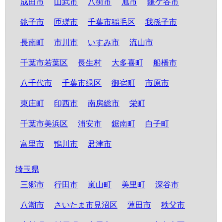
成田市
山武市
八街市
旭市
鎌ケ谷市
銚子市
匝瑳市
千葉市稲毛区
我孫子市
長南町
市川市
いすみ市
流山市
千葉市若葉区
長生村
大多喜町
船橋市
八千代市
千葉市緑区
御宿町
市原市
東庄町
印西市
南房総市
栄町
千葉市美浜区
浦安市
鋸南町
白子町
富里市
鴨川市
君津市
埼玉県
三郷市
行田市
嵐山町
美里町
深谷市
八潮市
さいたま市見沼区
蓮田市
秩父市