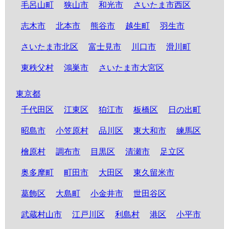
毛呂山町
狭山市
和光市
さいたま市西区
志木市
北本市
熊谷市
越生町
羽生市
さいたま市北区
富士見市
川口市
滑川町
東秩父村
鴻巣市
さいたま市大宮区
東京都
千代田区
江東区
狛江市
板橋区
日の出町
昭島市
小笠原村
品川区
東大和市
練馬区
檜原村
調布市
目黒区
清瀬市
足立区
奥多摩町
町田市
大田区
東久留米市
葛飾区
大島町
小金井市
世田谷区
武蔵村山市
江戸川区
利島村
港区
小平市