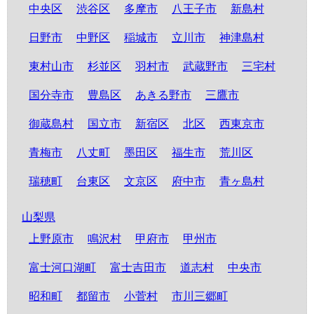
中央区
渋谷区
多摩市
八王子市
新島村
日野市
中野区
稲城市
立川市
神津島村
東村山市
杉並区
羽村市
武蔵野市
三宅村
国分寺市
豊島区
あきる野市
三鷹市
御蔵島村
国立市
新宿区
北区
西東京市
青梅市
八丈町
墨田区
福生市
荒川区
瑞穂町
台東区
文京区
府中市
青ヶ島村
山梨県
上野原市
鳴沢村
甲府市
甲州市
富士河口湖町
富士吉田市
道志村
中央市
昭和町
都留市
小菅村
市川三郷町