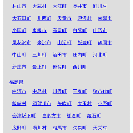
村山市
大蔵村
大江町
長井市
鮭川村
大石田町
川西町
天童市
戸沢村
南陽市
小国町
東根市
高畠町
白鷹町
山形市
尾花沢市
米沢市
山辺町
飯豊町
鶴岡市
中山町
三川町
酒田市
庄内町
河北町
新庄市
最上町
遊佐町
西川町
福島県
白河市
中島村
川俣町
三春町
猪苗代町
飯舘村
須賀川市
矢吹町
大玉村
小野町
会津坂下町
喜多方市
棚倉町
鏡石町
広野町
湯川村
相馬市
矢祭町
天栄村