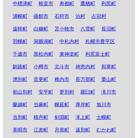
中標津町
根室市
寿都町
鷹栖町
利尻町
浦幌町
函館市
石狩市
泊村
占冠村
遠軽町
白糠町
苫小牧市
八雲町
長沼町
羽幌町
洞爺湖町
中札内村
札幌市豊平区
千歳市
黒松内町
東神楽町
利尻富士町
釧路町
小樽市
北斗市
神恵内村
和寒町
湧別町
音更町
稚内市
長万部町
栗山町
初山別村
安平町
更別村
羅臼町
滝川市
蘭越町
当麻町
幌延町
厚岸町
旭川市
当別町
積丹町
剣淵町
滝上町
士幌町
美唄市
江差町
月形町
遠別町
むかわ町