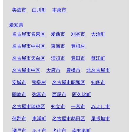
美濃市
白川町
本巣市
愛知県
名古屋市名東区
愛西市
刈谷市
大治町
名古屋市中村区
東海市
豊根村
名古屋市天白区
清須市
豊田市
蟹江町
名古屋市中区
大府市
豊橋市
北名古屋市
安城市
飛島村
名古屋市昭和区
知多市
岡崎市
弥富市
西尾市
阿久比町
名古屋市瑞穂区
知立市
一宮市
みよし市
蒲郡市
東浦町
名古屋市熱田区
尾張旭市
瀬戸市
あま市
犬山市
南知多町