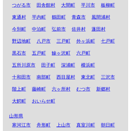
つがる市
田舎館村
大間町
平川市
板柳町
東通村
平内町
鶴田町
青森市
風間浦村
今別町
中泊町
弘前市
佐井村
蓬田村
野辺地町
八戸市
三戸町
外ヶ浜町
七戸町
黒石市
五戸町
鰺ヶ沢町
六戸町
五所川原市
田子町
深浦町
横浜町
十和田市
南部町
西目屋村
東北町
三沢市
階上町
藤崎町
六ヶ所村
むつ市
新郷村
大鰐町
おいらせ町
山形県
寒河江市
舟形町
上山市
真室川町
朝日町