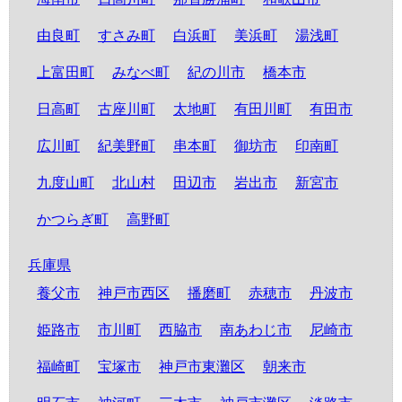
由良町
すさみ町
白浜町
美浜町
湯浅町
上富田町
みなべ町
紀の川市
橋本市
日高町
古座川町
太地町
有田川町
有田市
広川町
紀美野町
串本町
御坊市
印南町
九度山町
北山村
田辺市
岩出市
新宮市
かつらぎ町
高野町
兵庫県
養父市
神戸市西区
播磨町
赤穂市
丹波市
姫路市
市川町
西脇市
南あわじ市
尼崎市
福崎町
宝塚市
神戸市東灘区
朝来市