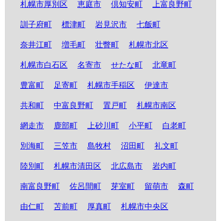
札幌市厚別区
恵庭市
倶知安町
上富良野町
訓子府町
標津町
岩見沢市
七飯町
奈井江町
増毛町
壮瞥町
札幌市北区
札幌市白石区
名寄市
せたな町
北竜町
豊富町
足寄町
札幌市手稲区
伊達市
共和町
中富良野町
置戸町
札幌市南区
網走市
鹿部町
上砂川町
小平町
白老町
別海町
三笠市
島牧村
沼田町
礼文町
陸別町
札幌市清田区
北広島市
岩内町
南富良野町
佐呂間町
芽室町
留萌市
森町
由仁町
苫前町
厚真町
札幌市中央区