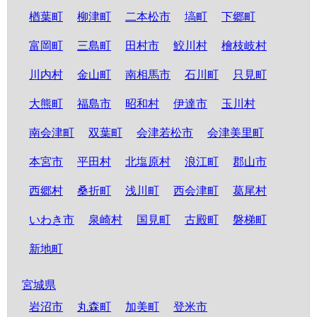
楢葉町
柳津町
二本松市
塙町
下郷町
富岡町
三島町
田村市
鮫川村
檜枝岐村
川内村
金山町
南相馬市
石川町
只見町
大熊町
福島市
昭和村
伊達市
玉川村
南会津町
双葉町
会津若松市
会津美里町
本宮市
平田村
北塩原村
浪江町
郡山市
西郷村
桑折町
浅川町
西会津町
葛尾村
いわき市
泉崎村
国見町
古殿町
磐梯町
新地町
宮城県
岩沼市
丸森町
加美町
登米市