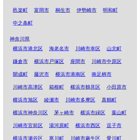
邑楽町
富岡市
桐生市
伊勢崎市
明和町
中之条町
神奈川県
横浜市港北区
海老名市
川崎市幸区
山北町
鎌倉市
横浜市戸塚区
座間市
川崎市中原区
開成町
藤沢市
横浜市港南区
南足柄市
川崎市高津区
箱根町
横浜市鶴見区
小田原市
横浜市旭区
綾瀬市
川崎市多摩区
真鶴町
横浜市神奈川区
茅ヶ崎市
横浜市緑区
葉山町
川崎市宮前区
湯河原町
横浜市西区
逗子市
横浜市瀬谷区
寒川町
川崎市麻生区
愛川町