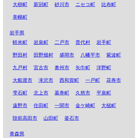
大樹町
新冠町
砂川市
ニセコ町
比布町
美幌町
岩手県
軽米町
岩泉町
二戸市
普代村
岩手町
野田村
田野畑村
盛岡市
八幡平市
紫波町
九戸村
宮古市
奥州市
矢巾町
洋野町
大船渡市
滝沢市
西和賀町
一戸町
花巻市
雫石町
北上市
葛巻町
久慈市
平泉町
遠野市
住田町
一関市
金ケ崎町
大槌町
陸前高田市
山田町
釜石市
青森県