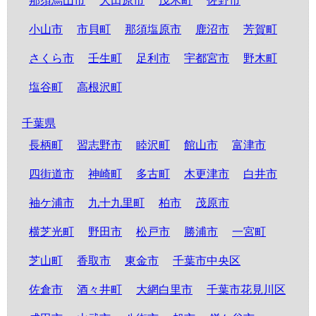
那須烏山市
大田原市
茂木町
佐野市
小山市
市貝町
那須塩原市
鹿沼市
芳賀町
さくら市
壬生町
足利市
宇都宮市
野木町
塩谷町
高根沢町
千葉県
長柄町
習志野市
睦沢町
館山市
富津市
四街道市
神崎町
多古町
木更津市
白井市
袖ケ浦市
九十九里町
柏市
茂原市
横芝光町
野田市
松戸市
勝浦市
一宮町
芝山町
香取市
東金市
千葉市中央区
佐倉市
酒々井町
大網白里市
千葉市花見川区