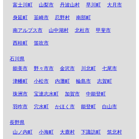
富士川町
山梨市
丹波山村
早川町
大月市
身延町
韮崎市
忍野村
南部町
南アルプス市
山中湖村
北杜市
甲斐市
西桂町
笛吹市
石川県
能美市
野々市市
金沢市
川北町
七尾市
津幡町
小松市
内灘町
輪島市
志賀町
珠洲市
宝達志水町
加賀市
中能登町
羽咋市
穴水町
かほく市
能登町
白山市
長野県
山ノ内町
小海町
大鹿村
下諏訪町
筑北村