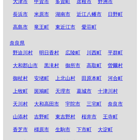
大津市
甲賀市
多賀町
彦根市
野洲市
長浜市
米原市
湖南市
近江八幡市
日野町
高島市
竜王町
東近江市
愛荘町
奈良県
野迫川村
明日香村
広陵町
川西町
平群町
大和郡山市
黒滝村
御所市
高取町
曽爾村
御杖村
安堵町
上北山村
田原本町
河合町
上牧町
斑鳩町
天理市
葛城市
十津川村
天川村
大和高田市
宇陀市
三宅町
奈良市
山添村
吉野町
東吉野村
桜井市
王寺町
香芝市
橿原市
生駒市
下市町
大淀町