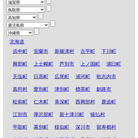
北海道
浜中町
室蘭市
新篠津村
古平町
下川町
興部町
上士幌町
芦別市
上ノ国町
浦臼町
天塩町
日高町
広尾町
浦河町
歌志内市
真狩村
愛別町
津別町
標茶町
釧路市
松前町
仁木町
美深町
西興部村
鹿追町
江別市
厚沢部町
新十津川町
猿払村
平取町
幕別町
様似町
深川市
留寿都村