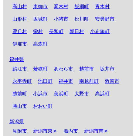
高山村
東御市
喬木村
飯綱町
青木村
山形村
坂城町
小諸市
松川町
安曇野市
豊丘村
栄村
長和町
朝日村
小布施町
伊那市
高森町
福井県
鯖江市
若狭町
あわら市
越前市
坂井市
永平寺町
池田町
福井市
南越前町
敦賀市
越前町
小浜市
美浜町
大野市
高浜町
勝山市
おおい町
新潟県
見附市
新潟市東区
胎内市
新潟市南区