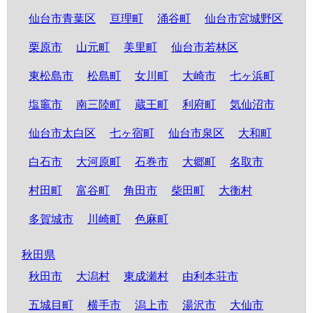
仙台市青葉区
亘理町
涌谷町
仙台市宮城野区
栗原市
山元町
美里町
仙台市若林区
東松島市
松島町
女川町
大崎市
七ヶ浜町
塩竈市
南三陸町
蔵王町
利府町
気仙沼市
仙台市太白区
七ヶ宿町
仙台市泉区
大和町
白石市
大河原町
石巻市
大郷町
名取市
村田町
富谷町
角田市
柴田町
大衡村
多賀城市
川崎町
色麻町
秋田県
秋田市
大潟村
東成瀬村
由利本荘市
五城目町
横手市
潟上市
湯沢市
大仙市