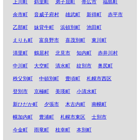
上川町
斜里町
弟子屈町
帯広市
福島町
余市町
音威子府村
雄武町
新得町
赤平市
乙部町
妹背牛町
浜頓別町
池田町
えりも町
富良野市
喜茂別町
東川町
清里町
鶴居村
北見市
知内町
赤井川村
中川町
大空町
清水町
紋別市
奥尻町
秩父別町
中頓別町
豊頃町
札幌市西区
登別市
京極町
美瑛町
小清水町
新ひだか町
夕張市
木古内町
南幌町
幌加内町
豊浦町
札幌市東区
士別市
今金町
雨竜町
枝幸町
本別町