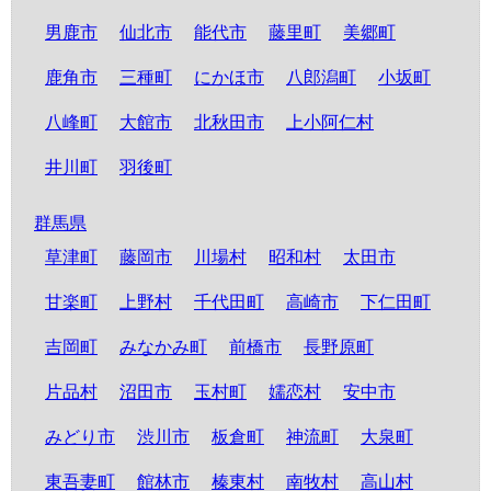
男鹿市
仙北市
能代市
藤里町
美郷町
鹿角市
三種町
にかほ市
八郎潟町
小坂町
八峰町
大館市
北秋田市
上小阿仁村
井川町
羽後町
群馬県
草津町
藤岡市
川場村
昭和村
太田市
甘楽町
上野村
千代田町
高崎市
下仁田町
吉岡町
みなかみ町
前橋市
長野原町
片品村
沼田市
玉村町
嬬恋村
安中市
みどり市
渋川市
板倉町
神流町
大泉町
東吾妻町
館林市
榛東村
南牧村
高山村