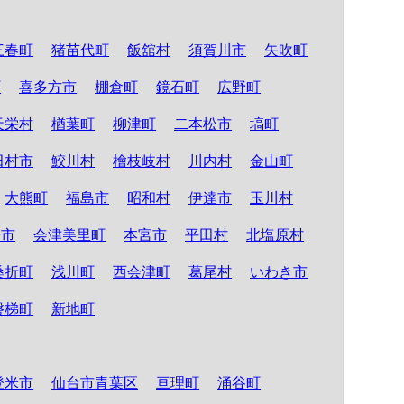
三春町
猪苗代町
飯舘村
須賀川市
矢吹町
町
喜多方市
棚倉町
鏡石町
広野町
天栄村
楢葉町
柳津町
二本松市
塙町
田村市
鮫川村
檜枝岐村
川内村
金山町
大熊町
福島市
昭和村
伊達市
玉川村
松市
会津美里町
本宮市
平田村
北塩原村
桑折町
浅川町
西会津町
葛尾村
いわき市
磐梯町
新地町
登米市
仙台市青葉区
亘理町
涌谷町