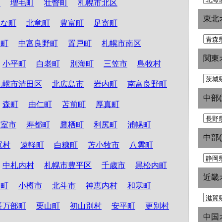
町
増毛町
壮瞥町
札幌市北区
東北
たな町
北竜町
豊富町
足寄町
和町
中富良野町
置戸町
札幌市南区
関東
小平町
白老町
別海町
三笠市
島牧村
札幌市清田区
北広島市
岩内町
南富良野町
中部
森町
由仁町
苫前町
厚真町
根室市
寿都町
鷹栖町
利尻町
浦幌町
中部
冠村
遠軽町
白糠町
苫小牧市
八雲町
中札内村
札幌市豊平区
千歳市
黒松内町
近畿
路町
小樽市
北斗市
神恵内村
和寒町
長万部町
栗山町
初山別村
安平町
更別村
中国