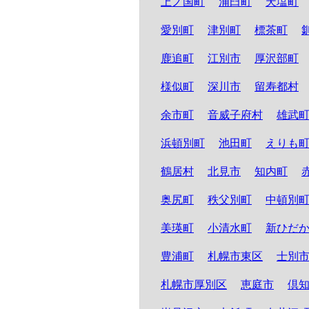
上ノ国町
浦臼町
天塩町
愛別町
津別町
標茶町
鹿追町
江別市
厚沢部町
様似町
深川市
留寿都村
余市町
音威子府村
雄武
浜頓別町
池田町
えりも
鶴居村
北見市
知内町
奥尻町
秩父別町
中頓別
美瑛町
小清水町
新ひだ
豊浦町
札幌市東区
士別
札幌市厚別区
恵庭市
倶