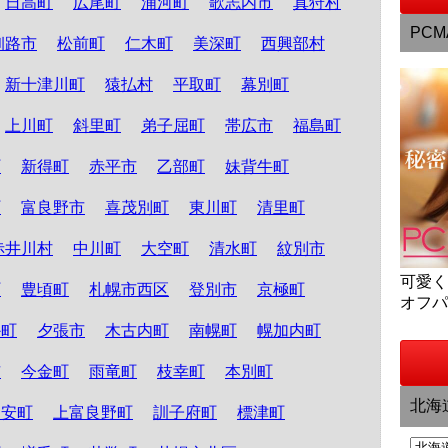
日高町
広尾町
浦河町
歌志内市
真狩村
PCM
釧路市
松前町
仁木町
美深町
西興部村
新十津川町
猿払村
平取町
幕別町
上川町
斜里町
弟子屈町
帯広市
福島町
町
新得町
赤平市
乙部町
妹背牛町
町
富良野市
喜茂別町
東川町
清里町
赤井川村
中川町
大空町
清水町
紋別市
可愛
町
豊頃町
札幌市西区
登別市
京極町
オフ
か町
夕張市
木古内町
南幌町
幌加内町
市
今金町
雨竜町
枝幸町
本別町
北海
知安町
上富良野町
訓子府町
標津町