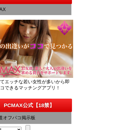
AX
くてエッチな若い女性が多いから即
パコできるマッチングアプリ！
PCMAX公式【18禁】
道オフパコ掲示板