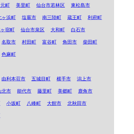
山元町
美里町
仙台市若林区
東松島市
七ヶ浜町
塩竈市
南三陸町
蔵王町
利府町
七ヶ宿町
仙台市泉区
大和町
白石市
名取市
村田町
富谷町
角田市
柴田町
色麻町
由利本荘市
五城目町
横手市
潟上市
仙北市
能代市
藤里町
美郷町
鹿角市
町
小坂町
八峰町
大館市
北秋田市
町