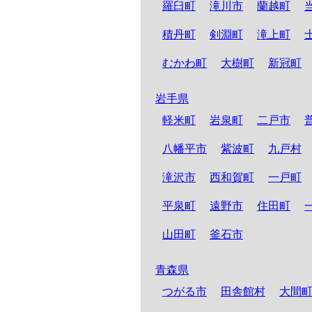
羅臼町
滝川市
蘭越町
積丹町
剣淵町
滝上町
むかわ町
大樹町
新冠町
岩手県
軽米町
岩泉町
二戸市
八幡平市
紫波町
九戸村
滝沢市
西和賀町
一戸町
平泉町
遠野市
住田町
山田町
釜石市
青森県
つがる市
田舎館村
大間