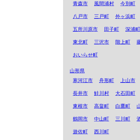
青森市
風間浦村
今別町
八戸市
三戸町
外ヶ浜町
五所川原市
田子町
深浦
東北町
三沢市
階上町
おいらせ町
山形県
寒河江市
舟形町
上山市
長井市
鮭川村
大石田町
東根市
高畠町
白鷹町
鶴岡市
中山町
三川町
遊佐町
西川町