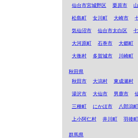
仙台市宮城野区
栗原市
松島町
女川町
大崎市
気仙沼市
仙台市太白区
大河原町
石巻市
大郷町
大衡村
多賀城市
川崎町
秋田県
秋田市
大潟村
東成瀬村
湯沢市
大仙市
男鹿市
三種町
にかほ市
八郎潟
上小阿仁村
井川町
羽後
群馬県