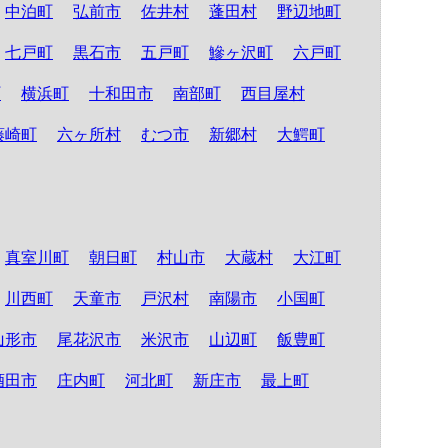
中泊町
弘前市
佐井村
蓬田村
野辺地町
七戸町
黒石市
五戸町
鰺ヶ沢町
六戸町
町
横浜町
十和田市
南部町
西目屋村
藤崎町
六ヶ所村
むつ市
新郷村
大鰐町
真室川町
朝日町
村山市
大蔵村
大江町
川西町
天童市
戸沢村
南陽市
小国町
山形市
尾花沢市
米沢市
山辺町
飯豊町
酒田市
庄内町
河北町
新庄市
最上町