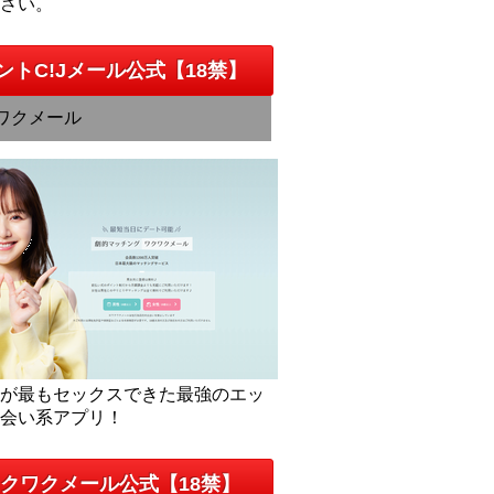
下さい。
ントC!Jメール公式【18禁】
ワクメール
人が最もセックスできた最強のエッ
出会い系アプリ！
クワクメール公式【18禁】