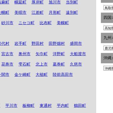
当麻町
幌延町
厚岸町
旭川市
当別町
士幌町
美唄市
江差町
月形町
遠別町
四国
砂川市
ニセコ町
比布町
美幌町
九州
普代村
岩手町
野田村
田野畑村
盛岡市
宮古市
奥州市
矢巾町
洋野町
大船渡市
沖縄
花巻市
雫石町
北上市
葛巻町
久慈市
一関市
金ケ崎町
大槌町
陸前高田市
町
平川市
板柳町
東通村
平内町
鶴田町