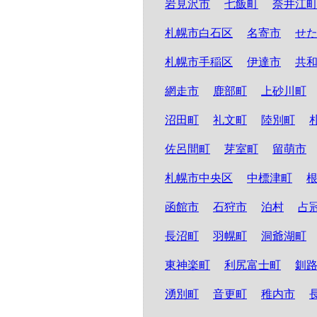
岩見沢市
七飯町
奈井江
札幌市白石区
名寄市
せ
札幌市手稲区
伊達市
共
網走市
鹿部町
上砂川町
沼田町
礼文町
陸別町
佐呂間町
芽室町
留萌市
札幌市中央区
中標津町
函館市
石狩市
泊村
占
長沼町
羽幌町
洞爺湖町
東神楽町
利尻富士町
釧
湧別町
音更町
稚内市