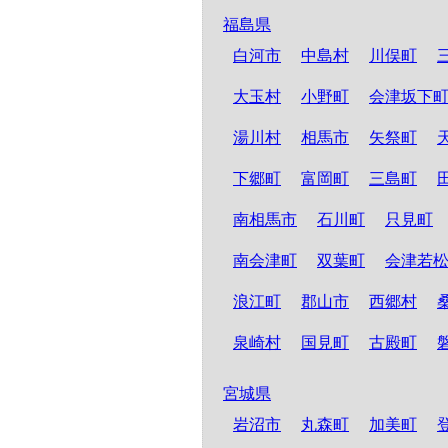
福島県
白河市
中島村
川俣町
大玉村
小野町
会津坂下
湯川村
相馬市
矢祭町
下郷町
富岡町
三島町
南相馬市
石川町
只見町
南会津町
双葉町
会津若
浪江町
郡山市
西郷村
泉崎村
国見町
古殿町
宮城県
岩沼市
丸森町
加美町