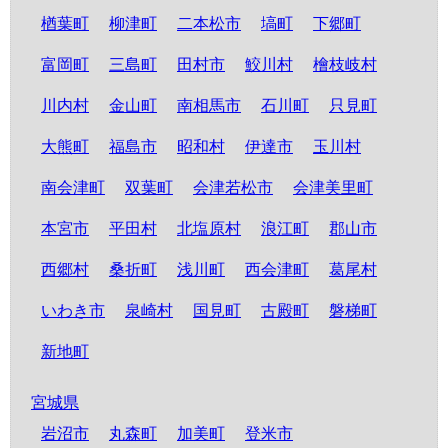
楢葉町
柳津町
二本松市
塙町
下郷町
富岡町
三島町
田村市
鮫川村
檜枝岐村
川内村
金山町
南相馬市
石川町
只見町
大熊町
福島市
昭和村
伊達市
玉川村
南会津町
双葉町
会津若松市
会津美里町
本宮市
平田村
北塩原村
浪江町
郡山市
西郷村
桑折町
浅川町
西会津町
葛尾村
いわき市
泉崎村
国見町
古殿町
磐梯町
新地町
宮城県
岩沼市
丸森町
加美町
登米市