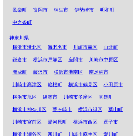
邑楽町
富岡市
桐生市
伊勢崎市
明和町
中之条町
神奈川県
横浜市港北区
海老名市
川崎市幸区
山北町
鎌倉市
横浜市戸塚区
座間市
川崎市中原区
開成町
藤沢市
横浜市港南区
南足柄市
川崎市高津区
箱根町
横浜市鶴見区
小田原市
横浜市旭区
綾瀬市
川崎市多摩区
真鶴町
横浜市神奈川区
茅ヶ崎市
横浜市緑区
葉山町
川崎市宮前区
湯河原町
横浜市西区
逗子市
横浜市瀬谷区
寒川町
川崎市麻生区
愛川町