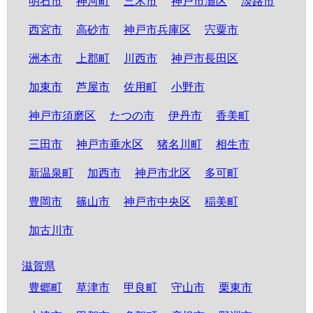
明石市
神河町
三木市
神戸市灘区
淡路市
西宮市
高砂市
神戸市兵庫区
宍粟市
洲本市
上郡町
川西市
神戸市長田区
加東市
芦屋市
佐用町
小野市
神戸市須磨区
たつの市
伊丹市
香美町
三田市
神戸市垂水区
猪名川町
相生市
新温泉町
加西市
神戸市北区
多可町
豊岡市
篠山市
神戸市中央区
稲美町
加古川市
滋賀県
豊郷町
草津市
甲良町
守山市
栗東市