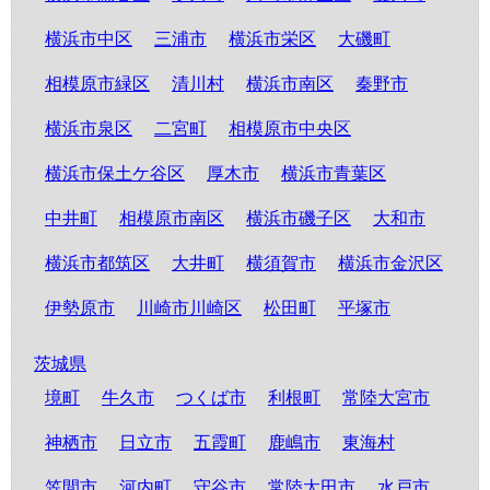
横浜市中区
三浦市
横浜市栄区
大磯町
相模原市緑区
清川村
横浜市南区
秦野市
横浜市泉区
二宮町
相模原市中央区
横浜市保土ケ谷区
厚木市
横浜市青葉区
中井町
相模原市南区
横浜市磯子区
大和市
横浜市都筑区
大井町
横須賀市
横浜市金沢区
伊勢原市
川崎市川崎区
松田町
平塚市
茨城県
境町
牛久市
つくば市
利根町
常陸大宮市
神栖市
日立市
五霞町
鹿嶋市
東海村
笠間市
河内町
守谷市
常陸太田市
水戸市