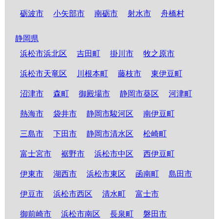
砺波市
小矢部市
南砺市
射水市
舟橋村
静岡県
浜松市浜北区
吉田町
掛川市
牧之原市
浜松市天竜区
川根本町
藤枝市
東伊豆町
沼津市
森町
御殿場市
静岡市葵区
河津町
熱海市
袋井市
静岡市駿河区
南伊豆町
三島市
下田市
静岡市清水区
松崎町
富士宮市
裾野市
浜松市中区
西伊豆町
伊東市
湖西市
浜松市東区
函南町
島田市
伊豆市
浜松市西区
清水町
富士市
御前崎市
浜松市南区
長泉町
磐田市