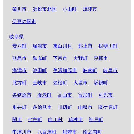
菊川市
浜松市北区
小山町
焼津市
伊豆の国市
岐阜県
安八町
瑞浪市
東白川村
郡上市
揖斐川町
羽島市
御嵩町
下呂市
大野町
恵那市
海津市
池田町
美濃加茂市
岐南町
岐阜市
北方町
土岐市
笠松町
大垣市
坂祝町
各務原市
養老町
高山市
富加町
可児市
垂井町
多治見市
川辺町
山県市
関ケ原町
関市
七宗町
白川村
瑞穂市
神戸町
中津川市
八百津町
飛騨市
輪之内町