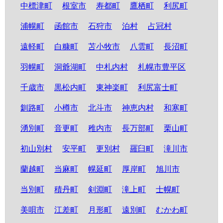
中標津町
根室市
寿都町
鷹栖町
利尻町
浦幌町
函館市
石狩市
泊村
占冠村
遠軽町
白糠町
苫小牧市
八雲町
長沼町
羽幌町
洞爺湖町
中札内村
札幌市豊平区
千歳市
黒松内町
東神楽町
利尻富士町
釧路町
小樽市
北斗市
神恵内村
和寒町
湧別町
音更町
稚内市
長万部町
栗山町
初山別村
安平町
更別村
羅臼町
滝川市
蘭越町
当麻町
幌延町
厚岸町
旭川市
当別町
積丹町
剣淵町
滝上町
士幌町
美唄市
江差町
月形町
遠別町
むかわ町