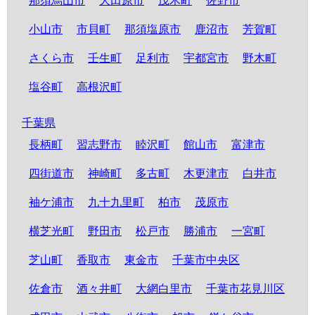
那須烏山市
大田原市
茂木町
佐野市
小山市
市貝町
那須塩原市
鹿沼市
芳賀町
さくら市
壬生町
足利市
宇都宮市
野木町
塩谷町
高根沢町
千葉県
長柄町
習志野市
睦沢町
館山市
富津市
四街道市
神崎町
多古町
木更津市
白井市
袖ケ浦市
九十九里町
柏市
茂原市
横芝光町
野田市
松戸市
勝浦市
一宮町
芝山町
香取市
東金市
千葉市中央区
佐倉市
酒々井町
大網白里市
千葉市花見川区