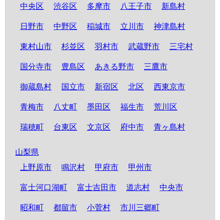
中央区
渋谷区
多摩市
八王子市
新島村
日野市
中野区
稲城市
立川市
神津島村
東村山市
杉並区
羽村市
武蔵野市
三宅村
国分寺市
豊島区
あきる野市
三鷹市
御蔵島村
国立市
新宿区
北区
西東京市
青梅市
八丈町
墨田区
福生市
荒川区
瑞穂町
台東区
文京区
府中市
青ヶ島村
山梨県
上野原市
鳴沢村
甲府市
甲州市
富士河口湖町
富士吉田市
道志村
中央市
昭和町
都留市
小菅村
市川三郷町