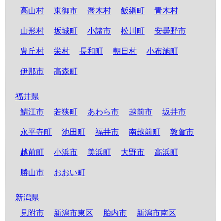
高山村
東御市
喬木村
飯綱町
青木村
山形村
坂城町
小諸市
松川町
安曇野市
豊丘村
栄村
長和町
朝日村
小布施町
伊那市
高森町
福井県
鯖江市
若狭町
あわら市
越前市
坂井市
永平寺町
池田町
福井市
南越前町
敦賀市
越前町
小浜市
美浜町
大野市
高浜町
勝山市
おおい町
新潟県
見附市
新潟市東区
胎内市
新潟市南区