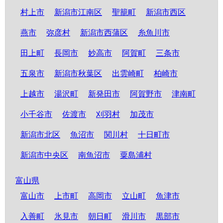
村上市
新潟市江南区
聖籠町
新潟市西区
燕市
弥彦村
新潟市西蒲区
糸魚川市
田上町
長岡市
妙高市
阿賀町
三条市
五泉市
新潟市秋葉区
出雲崎町
柏崎市
上越市
湯沢町
新発田市
阿賀野市
津南町
小千谷市
佐渡市
刈羽村
加茂市
新潟市北区
魚沼市
関川村
十日町市
新潟市中央区
南魚沼市
粟島浦村
富山県
富山市
上市町
高岡市
立山町
魚津市
入善町
氷見市
朝日町
滑川市
黒部市