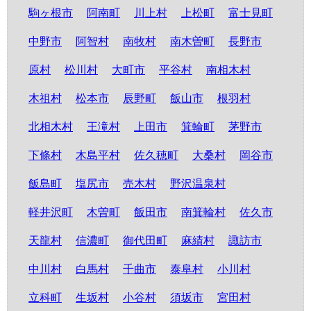
駒ヶ根市
阿南町
川上村
上松町
富士見町
中野市
阿智村
南牧村
南木曽町
長野市
原村
松川村
大町市
平谷村
南相木村
木祖村
松本市
辰野町
飯山市
根羽村
北相木村
王滝村
上田市
箕輪町
茅野市
下條村
木島平村
佐久穂町
大桑村
岡谷市
飯島町
塩尻市
売木村
野沢温泉村
軽井沢町
木曽町
飯田市
南箕輪村
佐久市
天龍村
信濃町
御代田町
麻績村
諏訪市
中川村
白馬村
千曲市
泰阜村
小川村
立科町
生坂村
小谷村
須坂市
宮田村