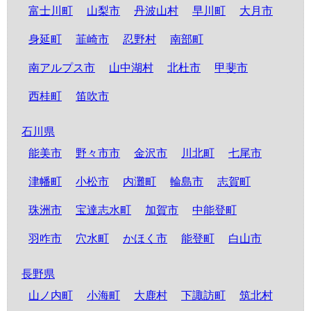
富士川町
山梨市
丹波山村
早川町
大月市
身延町
韮崎市
忍野村
南部町
南アルプス市
山中湖村
北杜市
甲斐市
西桂町
笛吹市
石川県
能美市
野々市市
金沢市
川北町
七尾市
津幡町
小松市
内灘町
輪島市
志賀町
珠洲市
宝達志水町
加賀市
中能登町
羽咋市
穴水町
かほく市
能登町
白山市
長野県
山ノ内町
小海町
大鹿村
下諏訪町
筑北村