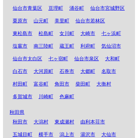
仙台市青葉区
亘理町
涌谷町
仙台市宮城野区
栗原市
山元町
美里町
仙台市若林区
東松島市
松島町
女川町
大崎市
七ヶ浜町
塩竈市
南三陸町
蔵王町
利府町
気仙沼市
仙台市太白区
七ヶ宿町
仙台市泉区
大和町
白石市
大河原町
石巻市
大郷町
名取市
村田町
富谷町
角田市
柴田町
大衡村
多賀城市
川崎町
色麻町
秋田県
秋田市
大潟村
東成瀬村
由利本荘市
五城目町
横手市
潟上市
湯沢市
大仙市