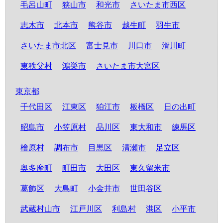
毛呂山町
狭山市
和光市
さいたま市西区
志木市
北本市
熊谷市
越生町
羽生市
さいたま市北区
富士見市
川口市
滑川町
東秩父村
鴻巣市
さいたま市大宮区
東京都
千代田区
江東区
狛江市
板橋区
日の出町
昭島市
小笠原村
品川区
東大和市
練馬区
檜原村
調布市
目黒区
清瀬市
足立区
奥多摩町
町田市
大田区
東久留米市
葛飾区
大島町
小金井市
世田谷区
武蔵村山市
江戸川区
利島村
港区
小平市