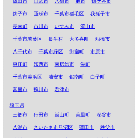
成田市
山武市
八街市
旭市
鎌ケ谷市
銚子市
匝瑳市
千葉市稲毛区
我孫子市
長南町
市川市
いすみ市
流山市
千葉市若葉区
長生村
大多喜町
船橋市
八千代市
千葉市緑区
御宿町
市原市
東庄町
印西市
南房総市
栄町
千葉市美浜区
浦安市
鋸南町
白子町
富里市
鴨川市
君津市
埼玉県
三郷市
行田市
嵐山町
美里町
深谷市
八潮市
さいたま市見沼区
蓮田市
秩父市