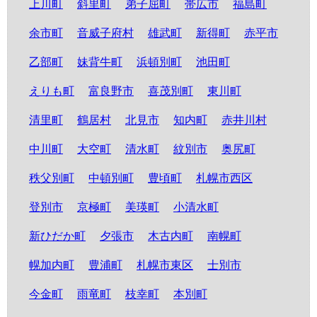
上川町
斜里町
弟子屈町
帯広市
福島町
余市町
音威子府村
雄武町
新得町
赤平市
乙部町
妹背牛町
浜頓別町
池田町
えりも町
富良野市
喜茂別町
東川町
清里町
鶴居村
北見市
知内町
赤井川村
中川町
大空町
清水町
紋別市
奥尻町
秩父別町
中頓別町
豊頃町
札幌市西区
登別市
京極町
美瑛町
小清水町
新ひだか町
夕張市
木古内町
南幌町
幌加内町
豊浦町
札幌市東区
士別市
今金町
雨竜町
枝幸町
本別町