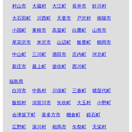
村山市
大蔵村
大江町
長井市
鮭川村
大石田町
川西町
天童市
戸沢村
南陽市
小国町
東根市
高畠町
白鷹町
山形市
尾花沢市
米沢市
山辺町
飯豊町
鶴岡市
中山町
三川町
酒田市
庄内町
河北町
新庄市
最上町
遊佐町
西川町
福島県
白河市
中島村
川俣町
三春町
猪苗代町
飯舘村
須賀川市
矢吹町
大玉村
小野町
会津坂下町
喜多方市
棚倉町
鏡石町
広野町
湯川村
相馬市
矢祭町
天栄村