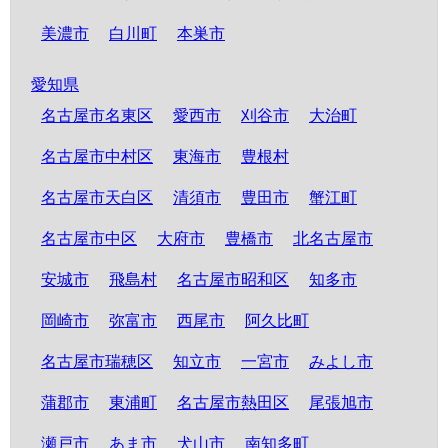
美濃市
白川町
本巣市
愛知県
名古屋市名東区
愛西市
刈谷市
大治町
名古屋市中村区
東海市
豊根村
名古屋市天白区
清須市
豊田市
蟹江町
名古屋市中区
大府市
豊橋市
北名古屋市
安城市
飛島村
名古屋市昭和区
知多市
岡崎市
弥富市
西尾市
阿久比町
名古屋市瑞穂区
知立市
一宮市
みよし市
蒲郡市
東浦町
名古屋市熱田区
尾張旭市
瀬戸市
あま市
犬山市
南知多町