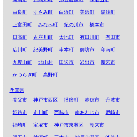
由良町
すさみ町
白浜町
美浜町
湯浅町
上富田町
みなべ町
紀の川市
橋本市
日高町
古座川町
太地町
有田川町
有田市
広川町
紀美野町
串本町
御坊市
印南町
九度山町
北山村
田辺市
岩出市
新宮市
かつらぎ町
高野町
兵庫県
養父市
神戸市西区
播磨町
赤穂市
丹波市
姫路市
市川町
西脇市
南あわじ市
尼崎市
福崎町
宝塚市
神戸市東灘区
朝来市