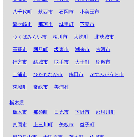
八千代町
筑西市
石岡市
小美玉市
龍ケ崎市
那珂市
城里町
下妻市
つくばみらい市
桜川市
大洗町
北茨城市
高萩市
阿見町
坂東市
潮来市
古河市
行方市
結城市
取手市
大子町
稲敷市
土浦市
ひたちなか市
鉾田市
かすみがうら市
茨城町
常総市
美浦村
栃木県
栃木市
那須町
日光市
下野市
那珂川町
真岡市
上三川町
矢板市
益子町