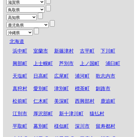
北海道
浜中町
室蘭市
新篠津村
古平町
下川町
興部町
上士幌町
芦別市
上ノ国町
浦臼町
天塩町
日高町
広尾町
浦河町
歌志内市
真狩村
愛別町
津別町
標茶町
釧路市
松前町
仁木町
美深町
西興部村
鹿追町
江別市
厚沢部町
新十津川町
猿払村
平取町
幕別町
様似町
深川市
留寿都村