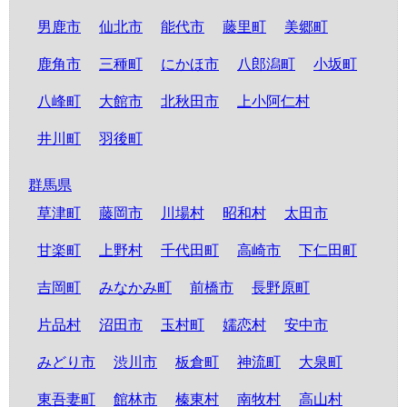
男鹿市
仙北市
能代市
藤里町
美郷町
鹿角市
三種町
にかほ市
八郎潟町
小坂町
八峰町
大館市
北秋田市
上小阿仁村
井川町
羽後町
群馬県
草津町
藤岡市
川場村
昭和村
太田市
甘楽町
上野村
千代田町
高崎市
下仁田町
吉岡町
みなかみ町
前橋市
長野原町
片品村
沼田市
玉村町
嬬恋村
安中市
みどり市
渋川市
板倉町
神流町
大泉町
東吾妻町
館林市
榛東村
南牧村
高山村