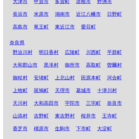
大津市
甲賀市
多賀町
彦根市
野洲市
長浜市
米原市
湖南市
近江八幡市
日野町
高島市
竜王町
東近江市
愛荘町
奈良県
野迫川村
明日香村
広陵町
川西町
平群町
大和郡山市
黒滝村
御所市
高取町
曽爾村
御杖村
安堵町
上北山村
田原本町
河合町
上牧町
斑鳩町
天理市
葛城市
十津川村
天川村
大和高田市
宇陀市
三宅町
奈良市
山添村
吉野町
東吉野村
桜井市
王寺町
香芝市
橿原市
生駒市
下市町
大淀町