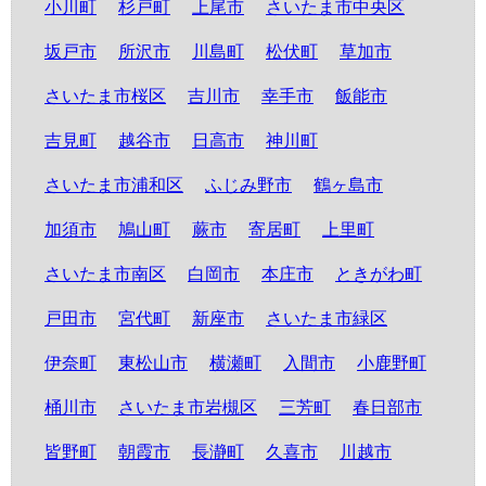
小川町
杉戸町
上尾市
さいたま市中央区
坂戸市
所沢市
川島町
松伏町
草加市
さいたま市桜区
吉川市
幸手市
飯能市
吉見町
越谷市
日高市
神川町
さいたま市浦和区
ふじみ野市
鶴ヶ島市
加須市
鳩山町
蕨市
寄居町
上里町
さいたま市南区
白岡市
本庄市
ときがわ町
戸田市
宮代町
新座市
さいたま市緑区
伊奈町
東松山市
横瀬町
入間市
小鹿野町
桶川市
さいたま市岩槻区
三芳町
春日部市
皆野町
朝霞市
長瀞町
久喜市
川越市