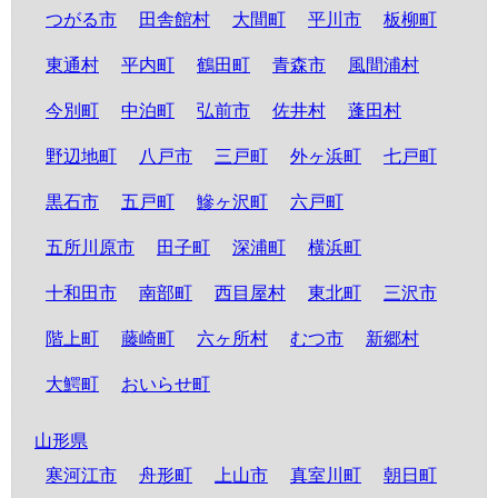
つがる市
田舎館村
大間町
平川市
板柳町
東通村
平内町
鶴田町
青森市
風間浦村
今別町
中泊町
弘前市
佐井村
蓬田村
野辺地町
八戸市
三戸町
外ヶ浜町
七戸町
黒石市
五戸町
鰺ヶ沢町
六戸町
五所川原市
田子町
深浦町
横浜町
十和田市
南部町
西目屋村
東北町
三沢市
階上町
藤崎町
六ヶ所村
むつ市
新郷村
大鰐町
おいらせ町
山形県
寒河江市
舟形町
上山市
真室川町
朝日町