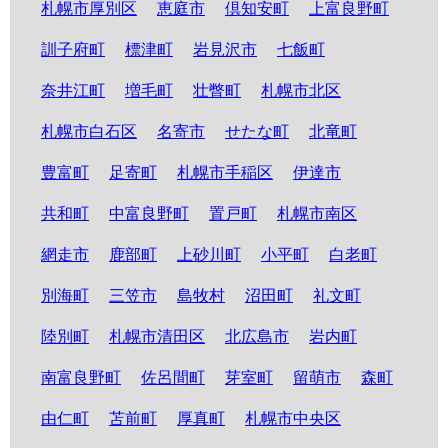
札幌市厚別区
恵庭市
倶知安町
上富良野町
訓子府町
標津町
岩見沢市
七飯町
奈井江町
増毛町
壮瞥町
札幌市北区
札幌市白石区
名寄市
せたな町
北竜町
豊富町
足寄町
札幌市手稲区
伊達市
共和町
中富良野町
置戸町
札幌市南区
網走市
鹿部町
上砂川町
小平町
白老町
別海町
三笠市
島牧村
沼田町
礼文町
陸別町
札幌市清田区
北広島市
岩内町
南富良野町
佐呂間町
芽室町
留萌市
森町
由仁町
苫前町
厚真町
札幌市中央区