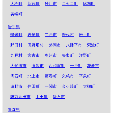
大樹町
新冠町
砂川市
ニセコ町
比布町
美幌町
岩手県
軽米町
岩泉町
二戸市
普代村
岩手町
野田村
田野畑村
盛岡市
八幡平市
紫波町
九戸村
宮古市
奥州市
矢巾町
洋野町
大船渡市
滝沢市
西和賀町
一戸町
花巻市
雫石町
北上市
葛巻町
久慈市
平泉町
遠野市
住田町
一関市
金ケ崎町
大槌町
陸前高田市
山田町
釜石市
青森県