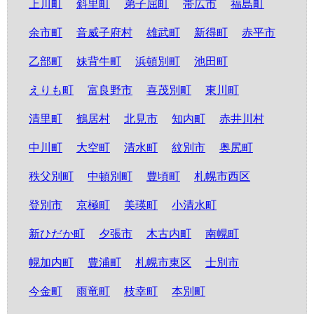
上川町
斜里町
弟子屈町
帯広市
福島町
余市町
音威子府村
雄武町
新得町
赤平市
乙部町
妹背牛町
浜頓別町
池田町
えりも町
富良野市
喜茂別町
東川町
清里町
鶴居村
北見市
知内町
赤井川村
中川町
大空町
清水町
紋別市
奥尻町
秩父別町
中頓別町
豊頃町
札幌市西区
登別市
京極町
美瑛町
小清水町
新ひだか町
夕張市
木古内町
南幌町
幌加内町
豊浦町
札幌市東区
士別市
今金町
雨竜町
枝幸町
本別町