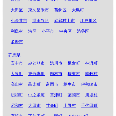
大田区
東久留米市
葛飾区
大島町
小金井市
世田谷区
武蔵村山市
江戸川区
利島村
港区
小平市
中央区
渋谷区
多摩市
群馬県
安中市
みどり市
渋川市
板倉町
神流町
大泉町
東吾妻町
館林市
榛東村
南牧村
高山村
邑楽町
富岡市
桐生市
伊勢崎市
明和町
中之条町
草津町
藤岡市
川場村
昭和村
太田市
甘楽町
上野村
千代田町