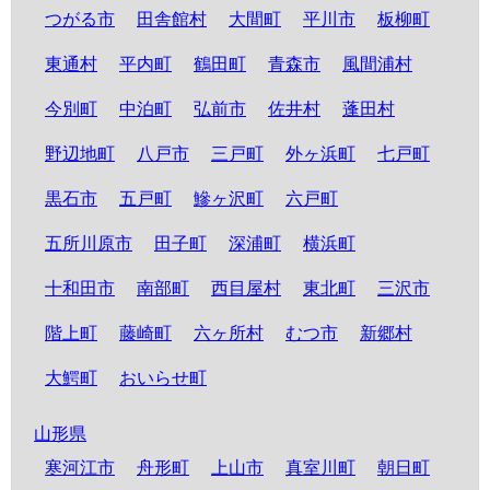
つがる市
田舎館村
大間町
平川市
板柳町
東通村
平内町
鶴田町
青森市
風間浦村
今別町
中泊町
弘前市
佐井村
蓬田村
野辺地町
八戸市
三戸町
外ヶ浜町
七戸町
黒石市
五戸町
鰺ヶ沢町
六戸町
五所川原市
田子町
深浦町
横浜町
十和田市
南部町
西目屋村
東北町
三沢市
階上町
藤崎町
六ヶ所村
むつ市
新郷村
大鰐町
おいらせ町
山形県
寒河江市
舟形町
上山市
真室川町
朝日町