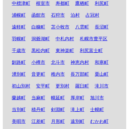
中標津町
根室市
寿都町
鷹栖町
利尻町
浦幌町
函館市
石狩市
泊村
占冠村
遠軽町
白糠町
苫小牧市
八雲町
長沼町
羽幌町
洞爺湖町
中札内村
札幌市豊平区
千歳市
黒松内町
東神楽町
利尻富士町
釧路町
小樽市
北斗市
神恵内村
和寒町
湧別町
音更町
稚内市
長万部町
栗山町
初山別村
安平町
更別村
羅臼町
滝川市
蘭越町
当麻町
幌延町
厚岸町
旭川市
当別町
積丹町
剣淵町
滝上町
士幌町
美唄市
江差町
月形町
遠別町
むかわ町