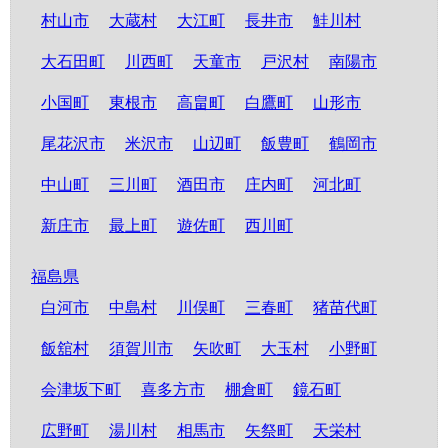
村山市
大蔵村
大江町
長井市
鮭川村
大石田町
川西町
天童市
戸沢村
南陽市
小国町
東根市
高畠町
白鷹町
山形市
尾花沢市
米沢市
山辺町
飯豊町
鶴岡市
中山町
三川町
酒田市
庄内町
河北町
新庄市
最上町
遊佐町
西川町
福島県
白河市
中島村
川俣町
三春町
猪苗代町
飯舘村
須賀川市
矢吹町
大玉村
小野町
会津坂下町
喜多方市
棚倉町
鏡石町
広野町
湯川村
相馬市
矢祭町
天栄村