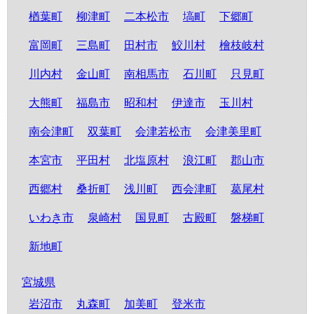
楢葉町
柳津町
二本松市
塙町
下郷町
富岡町
三島町
田村市
鮫川村
檜枝岐村
川内村
金山町
南相馬市
石川町
只見町
大熊町
福島市
昭和村
伊達市
玉川村
南会津町
双葉町
会津若松市
会津美里町
本宮市
平田村
北塩原村
浪江町
郡山市
西郷村
桑折町
浅川町
西会津町
葛尾村
いわき市
泉崎村
国見町
古殿町
磐梯町
新地町
宮城県
岩沼市
丸森町
加美町
登米市