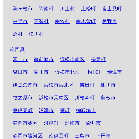
駒ヶ根市
阿南町
川上村
上松町
富士見町
中野市
阿智村
南牧村
南木曽町
長野市
原村
松川村
静岡県
富士市
御前崎市
浜松市南区
長泉町
磐田市
菊川市
浜松市北区
小山町
焼津市
伊豆の国市
浜松市浜北区
吉田町
掛川市
牧之原市
浜松市天竜区
川根本町
藤枝市
東伊豆町
沼津市
森町
御殿場市
静岡市葵区
河津町
熱海市
袋井市
静岡市駿河区
南伊豆町
三島市
下田市