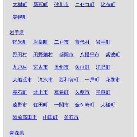
大樹町
新冠町
砂川市
ニセコ町
比布町
美幌町
岩手県
軽米町
岩泉町
二戸市
普代村
岩手町
野田村
田野畑村
盛岡市
八幡平市
紫波町
九戸村
宮古市
奥州市
矢巾町
洋野町
大船渡市
滝沢市
西和賀町
一戸町
花巻市
雫石町
北上市
葛巻町
久慈市
平泉町
遠野市
住田町
一関市
金ケ崎町
大槌町
陸前高田市
山田町
釜石市
青森県