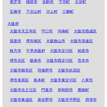
香芝市
橿原市
生駒市
下市町
大淀町
五條市
下北山村
川上村
三郷町
大阪府
大阪市天王寺区
守口市
河南町
大阪市西成区
箕面市
堺市南区
大阪狭山市
大阪市浪速区
枚方市
千早赤阪村
大阪市淀川区
柏原市
堺市北区
阪南市
大阪市西淀川区
茨木市
大阪市鶴見区
羽曳野市
大阪市此花区
堺市美原区
島本町
大阪市東淀川区
八尾市
大阪市住之江区
門真市
岸和田市
豊能町
大阪市東成区
泉佐野市
大阪市平野区
摂津市