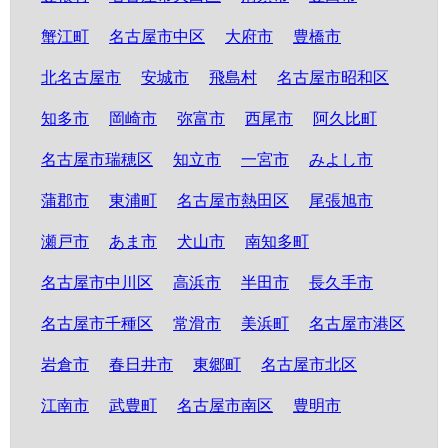
蟹江町
名古屋市中区
大府市
豊橋市
北名古屋市
安城市
飛島村
名古屋市昭和区
知多市
岡崎市
弥富市
西尾市
阿久比町
名古屋市瑞穂区
知立市
一宮市
みよし市
蒲郡市
東浦町
名古屋市熱田区
尾張旭市
瀬戸市
あま市
犬山市
南知多町
名古屋市中川区
高浜市
半田市
長久手市
名古屋市千種区
常滑市
美浜町
名古屋市港区
岩倉市
春日井市
東郷町
名古屋市北区
江南市
武豊町
名古屋市南区
豊明市