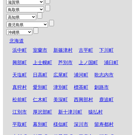
北海道
浜中町
室蘭市
新篠津村
古平町
下川町
興部町
上士幌町
芦別市
上ノ国町
浦臼町
天塩町
日高町
広尾町
浦河町
歌志内市
真狩村
愛別町
津別町
標茶町
釧路市
松前町
仁木町
美深町
西興部村
鹿追町
江別市
厚沢部町
新十津川町
猿払村
平取町
幕別町
様似町
深川市
留寿都村