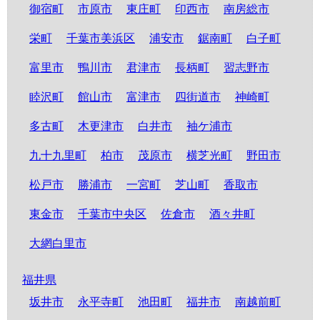
御宿町
市原市
東庄町
印西市
南房総市
栄町
千葉市美浜区
浦安市
鋸南町
白子町
富里市
鴨川市
君津市
長柄町
習志野市
睦沢町
館山市
富津市
四街道市
神崎町
多古町
木更津市
白井市
袖ケ浦市
九十九里町
柏市
茂原市
横芝光町
野田市
松戸市
勝浦市
一宮町
芝山町
香取市
東金市
千葉市中央区
佐倉市
酒々井町
大網白里市
福井県
坂井市
永平寺町
池田町
福井市
南越前町