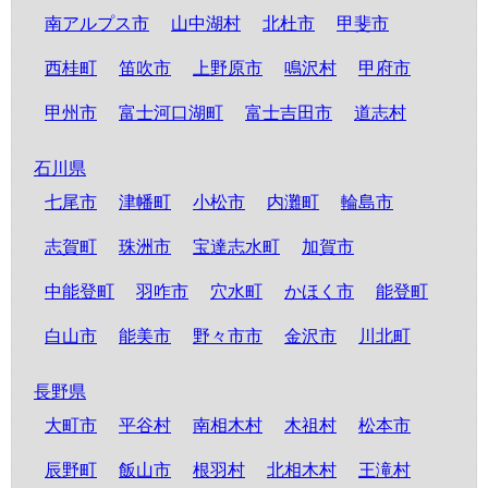
南アルプス市
山中湖村
北杜市
甲斐市
西桂町
笛吹市
上野原市
鳴沢村
甲府市
甲州市
富士河口湖町
富士吉田市
道志村
石川県
七尾市
津幡町
小松市
内灘町
輪島市
志賀町
珠洲市
宝達志水町
加賀市
中能登町
羽咋市
穴水町
かほく市
能登町
白山市
能美市
野々市市
金沢市
川北町
長野県
大町市
平谷村
南相木村
木祖村
松本市
辰野町
飯山市
根羽村
北相木村
王滝村