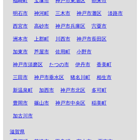
福崎町
宝塚市
神戸市東灘区
朝来市
明石市
神河町
三木市
神戸市灘区
淡路市
西宮市
高砂市
神戸市兵庫区
宍粟市
洲本市
上郡町
川西市
神戸市長田区
加東市
芦屋市
佐用町
小野市
神戸市須磨区
たつの市
伊丹市
香美町
三田市
神戸市垂水区
猪名川町
相生市
新温泉町
加西市
神戸市北区
多可町
豊岡市
篠山市
神戸市中央区
稲美町
加古川市
滋賀県