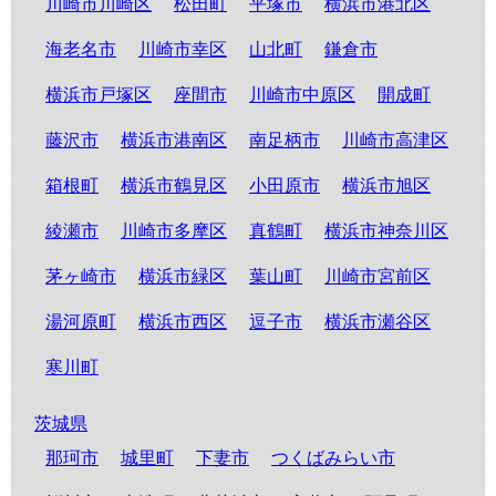
川崎市川崎区
松田町
平塚市
横浜市港北区
海老名市
川崎市幸区
山北町
鎌倉市
横浜市戸塚区
座間市
川崎市中原区
開成町
藤沢市
横浜市港南区
南足柄市
川崎市高津区
箱根町
横浜市鶴見区
小田原市
横浜市旭区
綾瀬市
川崎市多摩区
真鶴町
横浜市神奈川区
茅ヶ崎市
横浜市緑区
葉山町
川崎市宮前区
湯河原町
横浜市西区
逗子市
横浜市瀬谷区
寒川町
茨城県
那珂市
城里町
下妻市
つくばみらい市