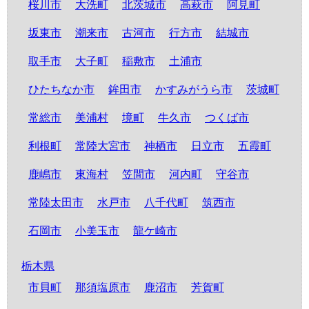
桜川市
大洗町
北茨城市
高萩市
阿見町
坂東市
潮来市
古河市
行方市
結城市
取手市
大子町
稲敷市
土浦市
ひたちなか市
鉾田市
かすみがうら市
茨城町
常総市
美浦村
境町
牛久市
つくば市
利根町
常陸大宮市
神栖市
日立市
五霞町
鹿嶋市
東海村
笠間市
河内町
守谷市
常陸太田市
水戸市
八千代町
筑西市
石岡市
小美玉市
龍ケ崎市
栃木県
市貝町
那須塩原市
鹿沼市
芳賀町