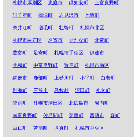
札幌市厚別区
恵庭市
倶知安町
上富良野町
訓子府町
標津町
岩見沢市
七飯町
奈井江町
増毛町
壮瞥町
札幌市北区
札幌市白石区
名寄市
せたな町
北竜町
豊富町
足寄町
札幌市手稲区
伊達市
共和町
中富良野町
置戸町
札幌市南区
網走市
鹿部町
上砂川町
小平町
白老町
別海町
三笠市
島牧村
沼田町
礼文町
陸別町
札幌市清田区
北広島市
岩内町
南富良野町
佐呂間町
芽室町
留萌市
森町
由仁町
苫前町
厚真町
札幌市中央区