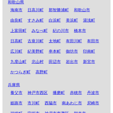
和歌山県
海南市
日高川町
那智勝浦町
和歌山市
由良町
すさみ町
白浜町
美浜町
湯浅町
上富田町
みなべ町
紀の川市
橋本市
日高町
古座川町
太地町
有田川町
有田市
広川町
紀美野町
串本町
御坊市
印南町
九度山町
北山村
田辺市
岩出市
新宮市
かつらぎ町
高野町
兵庫県
養父市
神戸市西区
播磨町
赤穂市
丹波市
姫路市
市川町
西脇市
南あわじ市
尼崎市