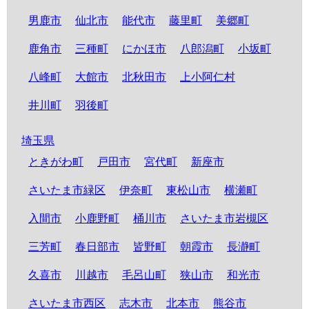
男鹿市
仙北市
能代市
藤里町
美郷町
鹿角市
三種町
にかほ市
八郎潟町
小坂町
八峰町
大館市
北秋田市
上小阿仁村
井川町
羽後町
埼玉県
ときがわ町
戸田市
宮代町
新座市
さいたま市緑区
伊奈町
東松山市
横瀬町
入間市
小鹿野町
桶川市
さいたま市岩槻区
三芳町
春日部市
皆野町
朝霞市
長瀞町
久喜市
川越市
毛呂山町
狭山市
和光市
さいたま市西区
志木市
北本市
熊谷市