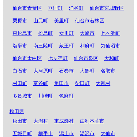
仙台市青葉区
亘理町
涌谷町
仙台市宮城野区
栗原市
山元町
美里町
仙台市若林区
東松島市
松島町
女川町
大崎市
七ヶ浜町
塩竈市
南三陸町
蔵王町
利府町
気仙沼市
仙台市太白区
七ヶ宿町
仙台市泉区
大和町
白石市
大河原町
石巻市
大郷町
名取市
村田町
富谷町
角田市
柴田町
大衡村
多賀城市
川崎町
色麻町
秋田県
秋田市
大潟村
東成瀬村
由利本荘市
五城目町
横手市
潟上市
湯沢市
大仙市