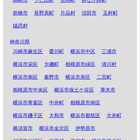
高崎市
下仁田町
吉岡町
みなかみ町
前橋市
長野原町
片品村
沼田市
玉村町
嬬恋村
神奈川県
川崎市麻生区
愛川町
横浜市中区
三浦市
横浜市栄区
大磯町
相模原市緑区
清川村
横浜市南区
秦野市
横浜市泉区
二宮町
相模原市中央区
横浜市保土ケ谷区
厚木市
横浜市青葉区
中井町
相模原市南区
横浜市磯子区
大和市
横浜市都筑区
大井町
横須賀市
横浜市金沢区
伊勢原市