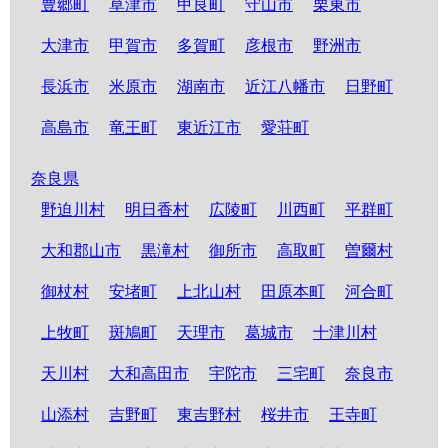
豊郷町
草津市
甲良町
守山市
栗東市
大津市
甲賀市
多賀町
彦根市
野洲市
長浜市
米原市
湖南市
近江八幡市
日野町
高島市
竜王町
東近江市
愛荘町
奈良県
野迫川村
明日香村
広陵町
川西町
平群町
大和郡山市
黒滝村
御所市
高取町
曽爾村
御杖村
安堵町
上北山村
田原本町
河合町
上牧町
斑鳩町
天理市
葛城市
十津川村
天川村
大和高田市
宇陀市
三宅町
奈良市
山添村
吉野町
東吉野村
桜井市
王寺町