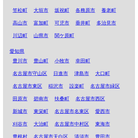
笠松町
大垣市
坂祝町
各務原市
養老町
高山市
富加町
可児市
垂井町
多治見市
川辺町
山県市
関ケ原町
愛知県
豊川市
豊山町
小牧市
幸田町
名古屋市守山区
日進市
津島市
大口町
名古屋市東区
稲沢市
設楽町
名古屋市緑区
田原市
碧南市
扶桑町
名古屋市西区
新城市
東栄町
名古屋市名東区
愛西市
刈谷市
大治町
名古屋市中村区
東海市
豊根村
名古屋市天白区
清須市
豊田市