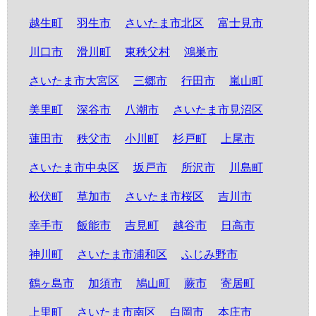
越生町
羽生市
さいたま市北区
富士見市
川口市
滑川町
東秩父村
鴻巣市
さいたま市大宮区
三郷市
行田市
嵐山町
美里町
深谷市
八潮市
さいたま市見沼区
蓮田市
秩父市
小川町
杉戸町
上尾市
さいたま市中央区
坂戸市
所沢市
川島町
松伏町
草加市
さいたま市桜区
吉川市
幸手市
飯能市
吉見町
越谷市
日高市
神川町
さいたま市浦和区
ふじみ野市
鶴ヶ島市
加須市
鳩山町
蕨市
寄居町
上里町
さいたま市南区
白岡市
本庄市