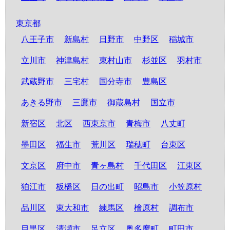
東京都
八王子市
新島村
日野市
中野区
稲城市
立川市
神津島村
東村山市
杉並区
羽村市
武蔵野市
三宅村
国分寺市
豊島区
あきる野市
三鷹市
御蔵島村
国立市
新宿区
北区
西東京市
青梅市
八丈町
墨田区
福生市
荒川区
瑞穂町
台東区
文京区
府中市
青ヶ島村
千代田区
江東区
狛江市
板橋区
日の出町
昭島市
小笠原村
品川区
東大和市
練馬区
檜原村
調布市
目黒区
清瀬市
足立区
奥多摩町
町田市