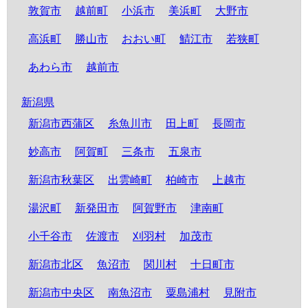
敦賀市
越前町
小浜市
美浜町
大野市
高浜町
勝山市
おおい町
鯖江市
若狭町
あわら市
越前市
新潟県
新潟市西蒲区
糸魚川市
田上町
長岡市
妙高市
阿賀町
三条市
五泉市
新潟市秋葉区
出雲崎町
柏崎市
上越市
湯沢町
新発田市
阿賀野市
津南町
小千谷市
佐渡市
刈羽村
加茂市
新潟市北区
魚沼市
関川村
十日町市
新潟市中央区
南魚沼市
粟島浦村
見附市