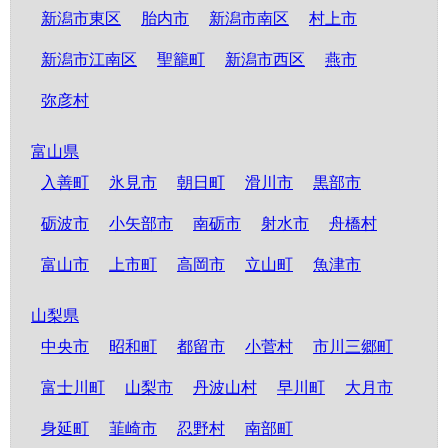
新潟市東区
胎内市
新潟市南区
村上市
新潟市江南区
聖籠町
新潟市西区
燕市
弥彦村
富山県
入善町
氷見市
朝日町
滑川市
黒部市
砺波市
小矢部市
南砺市
射水市
舟橋村
富山市
上市町
高岡市
立山町
魚津市
山梨県
中央市
昭和町
都留市
小菅村
市川三郷町
富士川町
山梨市
丹波山村
早川町
大月市
身延町
韮崎市
忍野村
南部町