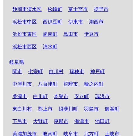
静岡市清水区
松崎町
富士宮市
裾野市
浜松市中区
西伊豆町
伊東市
湖西市
浜松市東区
函南町
島田市
伊豆市
浜松市西区
清水町
岐阜県
関市
七宗町
白川村
瑞穂市
神戸町
中津川市
八百津町
飛騨市
輪之内町
美濃市
白川町
本巣市
安八町
瑞浪市
東白川村
郡上市
揖斐川町
羽島市
御嵩町
下呂市
大野町
恵那市
海津市
池田町
美濃加茂市
岐南町
岐阜市
北方町
土岐市