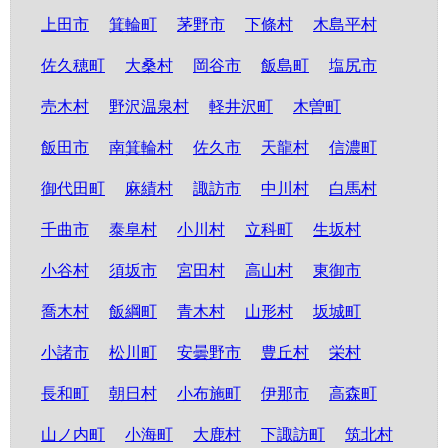
上田市
箕輪町
茅野市
下條村
木島平村
佐久穂町
大桑村
岡谷市
飯島町
塩尻市
売木村
野沢温泉村
軽井沢町
木曽町
飯田市
南箕輪村
佐久市
天龍村
信濃町
御代田町
麻績村
諏訪市
中川村
白馬村
千曲市
泰阜村
小川村
立科町
生坂村
小谷村
須坂市
宮田村
高山村
東御市
喬木村
飯綱町
青木村
山形村
坂城町
小諸市
松川町
安曇野市
豊丘村
栄村
長和町
朝日村
小布施町
伊那市
高森町
山ノ内町
小海町
大鹿村
下諏訪町
筑北村