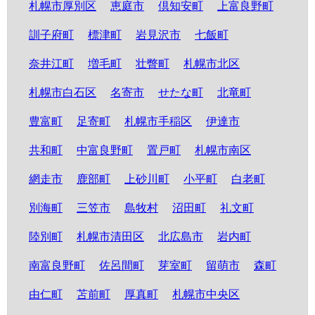
札幌市厚別区
恵庭市
倶知安町
上富良野町
訓子府町
標津町
岩見沢市
七飯町
奈井江町
増毛町
壮瞥町
札幌市北区
札幌市白石区
名寄市
せたな町
北竜町
豊富町
足寄町
札幌市手稲区
伊達市
共和町
中富良野町
置戸町
札幌市南区
網走市
鹿部町
上砂川町
小平町
白老町
別海町
三笠市
島牧村
沼田町
礼文町
陸別町
札幌市清田区
北広島市
岩内町
南富良野町
佐呂間町
芽室町
留萌市
森町
由仁町
苫前町
厚真町
札幌市中央区