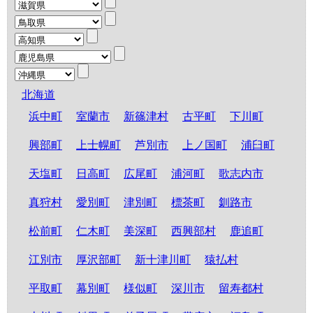
北海道
浜中町
室蘭市
新篠津村
古平町
下川町
興部町
上士幌町
芦別市
上ノ国町
浦臼町
天塩町
日高町
広尾町
浦河町
歌志内市
真狩村
愛別町
津別町
標茶町
釧路市
松前町
仁木町
美深町
西興部村
鹿追町
江別市
厚沢部町
新十津川町
猿払村
平取町
幕別町
様似町
深川市
留寿都村