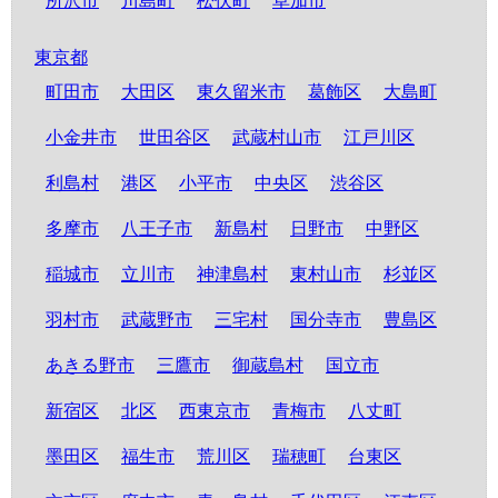
所沢市
川島町
松伏町
草加市
東京都
町田市
大田区
東久留米市
葛飾区
大島町
小金井市
世田谷区
武蔵村山市
江戸川区
利島村
港区
小平市
中央区
渋谷区
多摩市
八王子市
新島村
日野市
中野区
稲城市
立川市
神津島村
東村山市
杉並区
羽村市
武蔵野市
三宅村
国分寺市
豊島区
あきる野市
三鷹市
御蔵島村
国立市
新宿区
北区
西東京市
青梅市
八丈町
墨田区
福生市
荒川区
瑞穂町
台東区