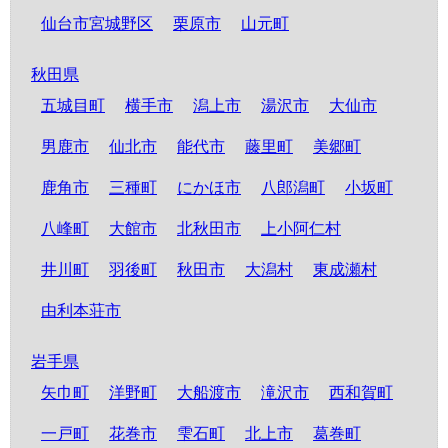
仙台市宮城野区
栗原市
山元町
秋田県
五城目町
横手市
潟上市
湯沢市
大仙市
男鹿市
仙北市
能代市
藤里町
美郷町
鹿角市
三種町
にかほ市
八郎潟町
小坂町
八峰町
大館市
北秋田市
上小阿仁村
井川町
羽後町
秋田市
大潟村
東成瀬村
由利本荘市
岩手県
矢巾町
洋野町
大船渡市
滝沢市
西和賀町
一戸町
花巻市
雫石町
北上市
葛巻町