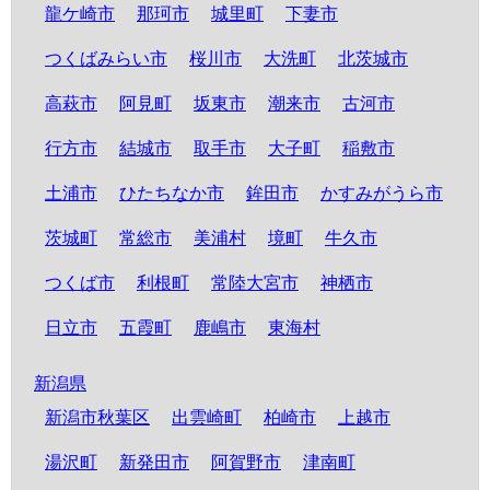
龍ケ崎市
那珂市
城里町
下妻市
つくばみらい市
桜川市
大洗町
北茨城市
高萩市
阿見町
坂東市
潮来市
古河市
行方市
結城市
取手市
大子町
稲敷市
土浦市
ひたちなか市
鉾田市
かすみがうら市
茨城町
常総市
美浦村
境町
牛久市
つくば市
利根町
常陸大宮市
神栖市
日立市
五霞町
鹿嶋市
東海村
新潟県
新潟市秋葉区
出雲崎町
柏崎市
上越市
湯沢町
新発田市
阿賀野市
津南町