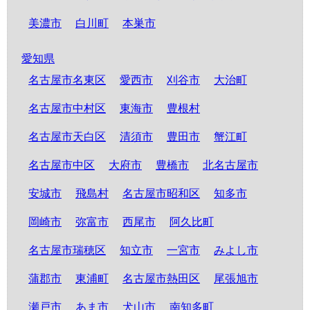
美濃市
白川町
本巣市
愛知県
名古屋市名東区
愛西市
刈谷市
大治町
名古屋市中村区
東海市
豊根村
名古屋市天白区
清須市
豊田市
蟹江町
名古屋市中区
大府市
豊橋市
北名古屋市
安城市
飛島村
名古屋市昭和区
知多市
岡崎市
弥富市
西尾市
阿久比町
名古屋市瑞穂区
知立市
一宮市
みよし市
蒲郡市
東浦町
名古屋市熱田区
尾張旭市
瀬戸市
あま市
犬山市
南知多町