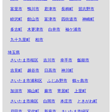
富里市
鴨川市
君津市
長柄町
習志野市
睦沢町
館山市
富津市
四街道市
神崎町
多古町
木更津市
白井市
袖ケ浦市
九十九里町
柏市
埼玉県
さいたま市桜区
吉川市
幸手市
飯能市
吉見町
越谷市
日高市
神川町
さいたま市浦和区
ふじみ野市
鶴ヶ島市
加須市
鳩山町
蕨市
寄居町
上里町
さいたま市南区
白岡市
本庄市
ときがわ町
戸田市
宮代町
新座市
さいたま市緑区