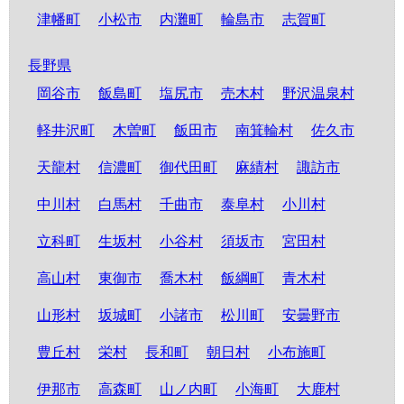
津幡町
小松市
内灘町
輪島市
志賀町
長野県
岡谷市
飯島町
塩尻市
売木村
野沢温泉村
軽井沢町
木曽町
飯田市
南箕輪村
佐久市
天龍村
信濃町
御代田町
麻績村
諏訪市
中川村
白馬村
千曲市
泰阜村
小川村
立科町
生坂村
小谷村
須坂市
宮田村
高山村
東御市
喬木村
飯綱町
青木村
山形村
坂城町
小諸市
松川町
安曇野市
豊丘村
栄村
長和町
朝日村
小布施町
伊那市
高森町
山ノ内町
小海町
大鹿村