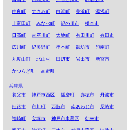
由良町
すさみ町
白浜町
美浜町
湯浅町
上富田町
みなべ町
紀の川市
橋本市
日高町
古座川町
太地町
有田川町
有田市
広川町
紀美野町
串本町
御坊市
印南町
九度山町
北山村
田辺市
岩出市
新宮市
かつらぎ町
高野町
兵庫県
養父市
神戸市西区
播磨町
赤穂市
丹波市
姫路市
市川町
西脇市
南あわじ市
尼崎市
福崎町
宝塚市
神戸市東灘区
朝来市