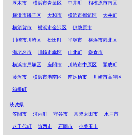
厚木市
横浜市青葉区
中井町
相模原市南区
横浜市磯子区
大和市
横浜市都筑区
大井町
横須賀市
横浜市金沢区
伊勢原市
川崎市川崎区
松田町
平塚市
横浜市港北区
海老名市
川崎市幸区
山北町
鎌倉市
横浜市戸塚区
座間市
川崎市中原区
開成町
藤沢市
横浜市港南区
南足柄市
川崎市高津区
箱根町
茨城県
笠間市
河内町
守谷市
常陸太田市
水戸市
八千代町
筑西市
石岡市
小美玉市