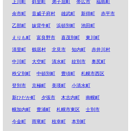
上川町
斜里町
弟子屈町
帯広市
福島町
余市町
音威子府村
雄武町
新得町
赤平市
乙部町
妹背牛町
浜頓別町
池田町
えりも町
富良野市
喜茂別町
東川町
清里町
鶴居村
北見市
知内町
赤井川村
中川町
大空町
清水町
紋別市
奥尻町
秩父別町
中頓別町
豊頃町
札幌市西区
登別市
京極町
美瑛町
小清水町
新ひだか町
夕張市
木古内町
南幌町
幌加内町
豊浦町
札幌市東区
士別市
今金町
雨竜町
枝幸町
本別町