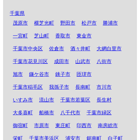
千葉県
茂原市
横芝光町
野田市
松戸市
勝浦市
一宮町
芝山町
香取市
東金市
千葉市中央区
佐倉市
酒々井町
大網白里市
千葉市花見川区
成田市
山武市
八街市
旭市
鎌ケ谷市
銚子市
匝瑳市
千葉市稲毛区
我孫子市
長南町
市川市
いすみ市
流山市
千葉市若葉区
長生村
大多喜町
船橋市
八千代市
千葉市緑区
御宿町
市原市
東庄町
印西市
南房総市
栄町
千葉市美浜区
浦安市
鋸南町
白子町