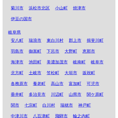
菊川市
浜松市北区
小山町
焼津市
伊豆の国市
岐阜県
安八町
瑞浪市
東白川村
郡上市
揖斐川町
羽島市
御嵩町
下呂市
大野町
恵那市
海津市
池田町
美濃加茂市
岐南町
岐阜市
北方町
土岐市
笠松町
大垣市
坂祝町
各務原市
養老町
高山市
富加町
可児市
垂井町
多治見市
川辺町
山県市
関ケ原町
関市
七宗町
白川村
瑞穂市
神戸町
中津川市
八百津町
飛騨市
輪之内町