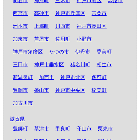
明石市
神河町
三木市
神戸市灘区
淡路市
西宮市
高砂市
神戸市兵庫区
宍粟市
洲本市
上郡町
川西市
神戸市長田区
加東市
芦屋市
佐用町
小野市
神戸市須磨区
たつの市
伊丹市
香美町
三田市
神戸市垂水区
猪名川町
相生市
新温泉町
加西市
神戸市北区
多可町
豊岡市
篠山市
神戸市中央区
稲美町
加古川市
滋賀県
豊郷町
草津市
甲良町
守山市
栗東市