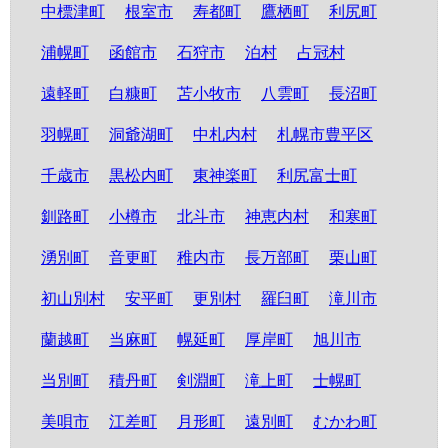
中標津町
根室市
寿都町
鷹栖町
利尻町
浦幌町
函館市
石狩市
泊村
占冠村
遠軽町
白糠町
苫小牧市
八雲町
長沼町
羽幌町
洞爺湖町
中札内村
札幌市豊平区
千歳市
黒松内町
東神楽町
利尻富士町
釧路町
小樽市
北斗市
神恵内村
和寒町
湧別町
音更町
稚内市
長万部町
栗山町
初山別村
安平町
更別村
羅臼町
滝川市
蘭越町
当麻町
幌延町
厚岸町
旭川市
当別町
積丹町
剣淵町
滝上町
士幌町
美唄市
江差町
月形町
遠別町
むかわ町