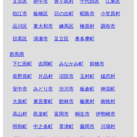
文京区
府中市
青ヶ島村
千代田区
江東区
狛江市
板橋区
日の出町
昭島市
小笠原村
品川区
東大和市
練馬区
檜原村
調布市
目黒区
清瀬市
足立区
奥多摩町
群馬県
下仁田町
吉岡町
みなかみ町
前橋市
長野原町
片品村
沼田市
玉村町
嬬恋村
安中市
みどり市
渋川市
板倉町
神流町
大泉町
東吾妻町
館林市
榛東村
南牧村
高山村
邑楽町
富岡市
桐生市
伊勢崎市
明和町
中之条町
草津町
藤岡市
川場村