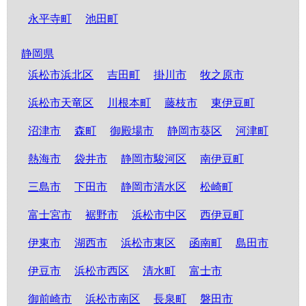
永平寺町
池田町
静岡県
浜松市浜北区
吉田町
掛川市
牧之原市
浜松市天竜区
川根本町
藤枝市
東伊豆町
沼津市
森町
御殿場市
静岡市葵区
河津町
熱海市
袋井市
静岡市駿河区
南伊豆町
三島市
下田市
静岡市清水区
松崎町
富士宮市
裾野市
浜松市中区
西伊豆町
伊東市
湖西市
浜松市東区
函南町
島田市
伊豆市
浜松市西区
清水町
富士市
御前崎市
浜松市南区
長泉町
磐田市