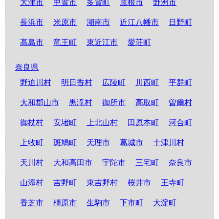
大津市
甲賀市
多賀町
彦根市
野洲市
長浜市
米原市
湖南市
近江八幡市
日野町
高島市
竜王町
東近江市
愛荘町
奈良県
野迫川村
明日香村
広陵町
川西町
平群町
大和郡山市
黒滝村
御所市
高取町
曽爾村
御杖村
安堵町
上北山村
田原本町
河合町
上牧町
斑鳩町
天理市
葛城市
十津川村
天川村
大和高田市
宇陀市
三宅町
奈良市
山添村
吉野町
東吉野村
桜井市
王寺町
香芝市
橿原市
生駒市
下市町
大淀町