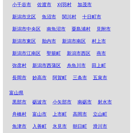
小千谷市
佐渡市
刈羽村
加茂市
新潟市北区
魚沼市
関川村
十日町市
新潟市中央区
南魚沼市
粟島浦村
見附市
新潟市東区
胎内市
新潟市南区
村上市
新潟市江南区
聖籠町
新潟市西区
燕市
弥彦村
新潟市西蒲区
糸魚川市
田上町
長岡市
妙高市
阿賀町
三条市
五泉市
富山県
黒部市
砺波市
小矢部市
南砺市
射水市
舟橋村
富山市
上市町
高岡市
立山町
魚津市
入善町
氷見市
朝日町
滑川市