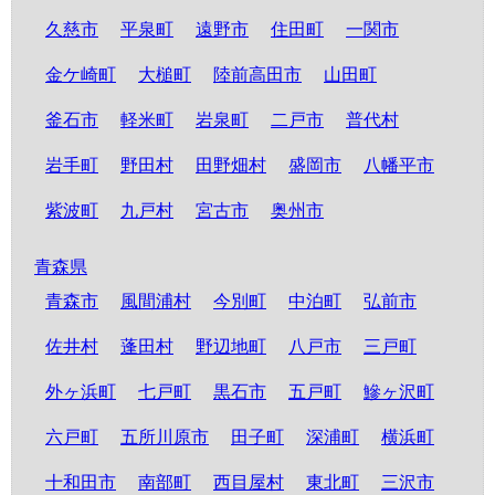
久慈市
平泉町
遠野市
住田町
一関市
金ケ崎町
大槌町
陸前高田市
山田町
釜石市
軽米町
岩泉町
二戸市
普代村
岩手町
野田村
田野畑村
盛岡市
八幡平市
紫波町
九戸村
宮古市
奥州市
青森県
青森市
風間浦村
今別町
中泊町
弘前市
佐井村
蓬田村
野辺地町
八戸市
三戸町
外ヶ浜町
七戸町
黒石市
五戸町
鰺ヶ沢町
六戸町
五所川原市
田子町
深浦町
横浜町
十和田市
南部町
西目屋村
東北町
三沢市