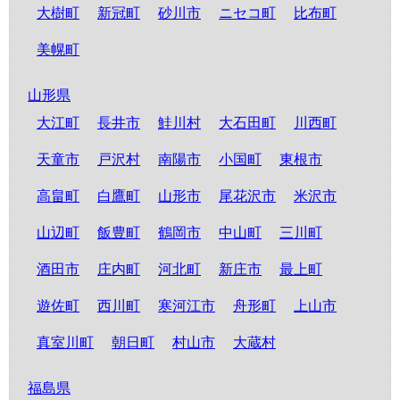
大樹町
新冠町
砂川市
ニセコ町
比布町
美幌町
山形県
大江町
長井市
鮭川村
大石田町
川西町
天童市
戸沢村
南陽市
小国町
東根市
高畠町
白鷹町
山形市
尾花沢市
米沢市
山辺町
飯豊町
鶴岡市
中山町
三川町
酒田市
庄内町
河北町
新庄市
最上町
遊佐町
西川町
寒河江市
舟形町
上山市
真室川町
朝日町
村山市
大蔵村
福島県