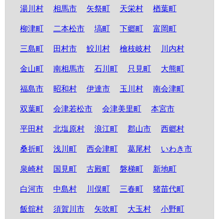
湯川村
相馬市
矢祭町
天栄村
楢葉町
柳津町
二本松市
塙町
下郷町
富岡町
三島町
田村市
鮫川村
檜枝岐村
川内村
金山町
南相馬市
石川町
只見町
大熊町
福島市
昭和村
伊達市
玉川村
南会津町
双葉町
会津若松市
会津美里町
本宮市
平田村
北塩原村
浪江町
郡山市
西郷村
桑折町
浅川町
西会津町
葛尾村
いわき市
泉崎村
国見町
古殿町
磐梯町
新地町
白河市
中島村
川俣町
三春町
猪苗代町
飯舘村
須賀川市
矢吹町
大玉村
小野町