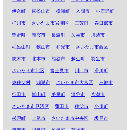
伊奈町
東松山市
横瀬町
入間市
小鹿野町
桶川市
さいたま市岩槻区
三芳町
春日部市
皆野町
朝霞市
長瀞町
久喜市
川越市
毛呂山町
狭山市
和光市
さいたま市西区
志木市
北本市
熊谷市
越生町
羽生市
さいたま市北区
富士見市
川口市
滑川町
東秩父村
鴻巣市
さいたま市大宮区
三郷市
行田市
嵐山町
美里町
深谷市
八潮市
さいたま市見沼区
蓮田市
秩父市
小川町
杉戸町
上尾市
さいたま市中央区
坂戸市