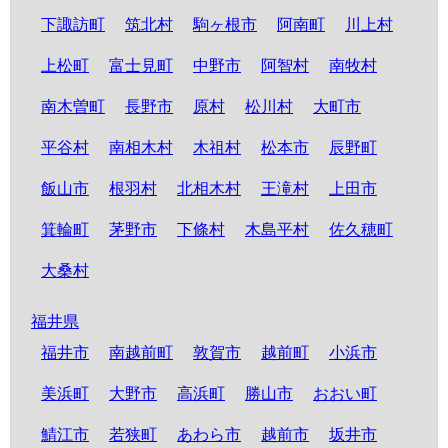
下諏訪町
筑北村
駒ヶ根市
阿南町
川上村
上松町
富士見町
中野市
阿智村
南牧村
南木曽町
長野市
原村
松川村
大町市
平谷村
南相木村
木祖村
松本市
辰野町
飯山市
根羽村
北相木村
王滝村
上田市
箕輪町
茅野市
下條村
木島平村
佐久穂町
大桑村
福井県
福井市
南越前町
敦賀市
越前町
小浜市
美浜町
大野市
高浜町
勝山市
おおい町
鯖江市
若狭町
あわら市
越前市
坂井市