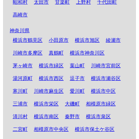
昭和村
太田市
甘楽町
上野村
千代田町
高崎市
神奈川県
横浜市鶴見区
小田原市
横浜市旭区
綾瀬市
川崎市多摩区
真鶴町
横浜市神奈川区
茅ヶ崎市
横浜市緑区
葉山町
川崎市宮前区
湯河原町
横浜市西区
逗子市
横浜市瀬谷区
寒川町
川崎市麻生区
愛川町
横浜市中区
三浦市
横浜市栄区
大磯町
相模原市緑区
清川村
横浜市南区
秦野市
横浜市泉区
二宮町
相模原市中央区
横浜市保土ケ谷区