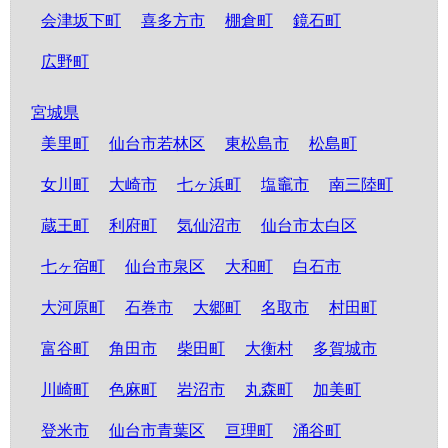
会津坂下町
喜多方市
棚倉町
鏡石町
広野町
宮城県
美里町
仙台市若林区
東松島市
松島町
女川町
大崎市
七ヶ浜町
塩竈市
南三陸町
蔵王町
利府町
気仙沼市
仙台市太白区
七ヶ宿町
仙台市泉区
大和町
白石市
大河原町
石巻市
大郷町
名取市
村田町
富谷町
角田市
柴田町
大衡村
多賀城市
川崎町
色麻町
岩沼市
丸森町
加美町
登米市
仙台市青葉区
亘理町
涌谷町