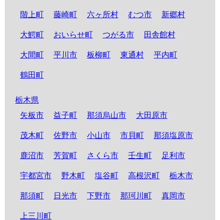
階上町
藤崎町
六ヶ所村
むつ市
新郷村
大鰐町
おいらせ町
つがる市
田舎館村
大間町
平川市
板柳町
東通村
平内町
鶴田町
栃木県
矢板市
益子町
那須烏山市
大田原市
茂木町
佐野市
小山市
市貝町
那須塩原市
鹿沼市
芳賀町
さくら市
壬生町
足利市
宇都宮市
野木町
塩谷町
高根沢町
栃木市
那須町
日光市
下野市
那珂川町
真岡市
上三川町