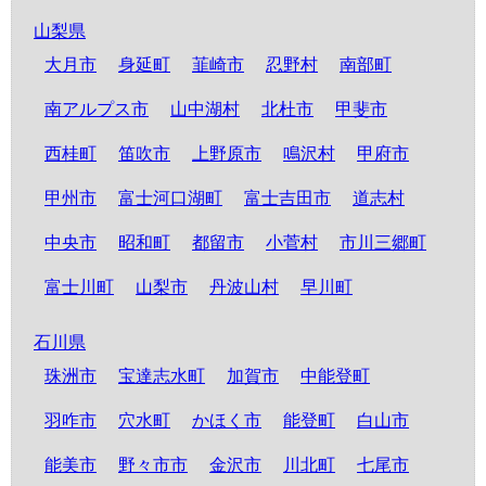
山梨県
大月市
身延町
韮崎市
忍野村
南部町
南アルプス市
山中湖村
北杜市
甲斐市
西桂町
笛吹市
上野原市
鳴沢村
甲府市
甲州市
富士河口湖町
富士吉田市
道志村
中央市
昭和町
都留市
小菅村
市川三郷町
富士川町
山梨市
丹波山村
早川町
石川県
珠洲市
宝達志水町
加賀市
中能登町
羽咋市
穴水町
かほく市
能登町
白山市
能美市
野々市市
金沢市
川北町
七尾市