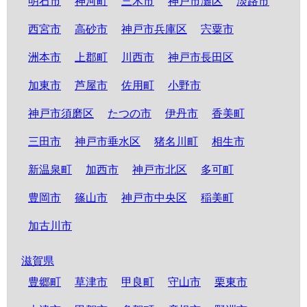
明石市
神河町
三木市
神戸市灘区
淡路市
西宮市
高砂市
神戸市兵庫区
宍粟市
洲本市
上郡町
川西市
神戸市長田区
加東市
芦屋市
佐用町
小野市
神戸市須磨区
たつの市
伊丹市
香美町
三田市
神戸市垂水区
猪名川町
相生市
新温泉町
加西市
神戸市北区
多可町
豊岡市
篠山市
神戸市中央区
稲美町
加古川市
滋賀県
豊郷町
草津市
甲良町
守山市
栗東市