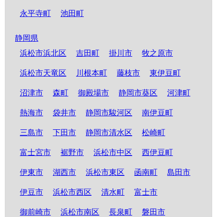
永平寺町
池田町
静岡県
浜松市浜北区
吉田町
掛川市
牧之原市
浜松市天竜区
川根本町
藤枝市
東伊豆町
沼津市
森町
御殿場市
静岡市葵区
河津町
熱海市
袋井市
静岡市駿河区
南伊豆町
三島市
下田市
静岡市清水区
松崎町
富士宮市
裾野市
浜松市中区
西伊豆町
伊東市
湖西市
浜松市東区
函南町
島田市
伊豆市
浜松市西区
清水町
富士市
御前崎市
浜松市南区
長泉町
磐田市