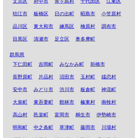
文京区
府中市
青ヶ島村
千代田区
江東区
狛江市
板橋区
日の出町
昭島市
小笠原村
品川区
東大和市
練馬区
檜原村
調布市
目黒区
清瀬市
足立区
奥多摩町
群馬県
下仁田町
吉岡町
みなかみ町
前橋市
長野原町
片品村
沼田市
玉村町
嬬恋村
安中市
みどり市
渋川市
板倉町
神流町
大泉町
東吾妻町
館林市
榛東村
南牧村
高山村
邑楽町
富岡市
桐生市
伊勢崎市
明和町
中之条町
草津町
藤岡市
川場村