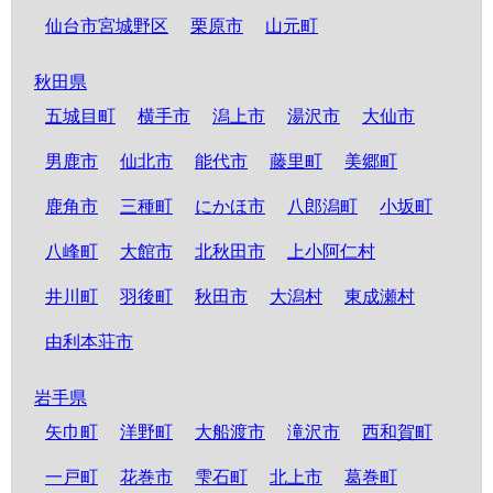
仙台市宮城野区
栗原市
山元町
秋田県
五城目町
横手市
潟上市
湯沢市
大仙市
男鹿市
仙北市
能代市
藤里町
美郷町
鹿角市
三種町
にかほ市
八郎潟町
小坂町
八峰町
大館市
北秋田市
上小阿仁村
井川町
羽後町
秋田市
大潟村
東成瀬村
由利本荘市
岩手県
矢巾町
洋野町
大船渡市
滝沢市
西和賀町
一戸町
花巻市
雫石町
北上市
葛巻町