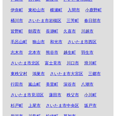
伊奈町
東松山市
横瀬町
入間市
小鹿野町
桶川市
さいたま市岩槻区
三芳町
春日部市
皆野町
朝霞市
長瀞町
久喜市
川越市
毛呂山町
狭山市
和光市
さいたま市西区
志木市
北本市
熊谷市
越生町
羽生市
さいたま市北区
富士見市
川口市
滑川町
東秩父村
鴻巣市
さいたま市大宮区
三郷市
行田市
嵐山町
美里町
深谷市
八潮市
さいたま市見沼区
蓮田市
秩父市
小川町
杉戸町
上尾市
さいたま市中央区
坂戸市