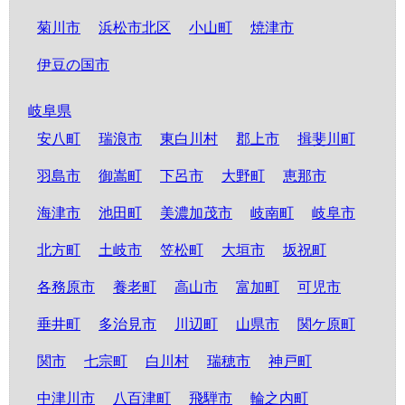
菊川市
浜松市北区
小山町
焼津市
伊豆の国市
岐阜県
安八町
瑞浪市
東白川村
郡上市
揖斐川町
羽島市
御嵩町
下呂市
大野町
恵那市
海津市
池田町
美濃加茂市
岐南町
岐阜市
北方町
土岐市
笠松町
大垣市
坂祝町
各務原市
養老町
高山市
富加町
可児市
垂井町
多治見市
川辺町
山県市
関ケ原町
関市
七宗町
白川村
瑞穂市
神戸町
中津川市
八百津町
飛騨市
輪之内町