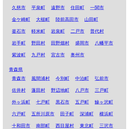
久慈市
平泉町
遠野市
住田町
一関市
金ケ崎町
大槌町
陸前高田市
山田町
釜石市
軽米町
岩泉町
二戸市
普代村
岩手町
野田村
田野畑村
盛岡市
八幡平市
紫波町
九戸村
宮古市
奥州市
青森県
青森市
風間浦村
今別町
中泊町
弘前市
佐井村
蓬田村
野辺地町
八戸市
三戸町
外ヶ浜町
七戸町
黒石市
五戸町
鰺ヶ沢町
六戸町
五所川原市
田子町
深浦町
横浜町
十和田市
南部町
西目屋村
東北町
三沢市