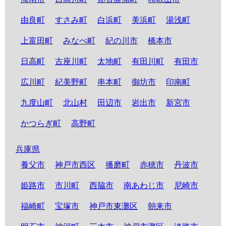
由良町
すさみ町
白浜町
美浜町
湯浅町
上富田町
みなべ町
紀の川市
橋本市
日高町
古座川町
太地町
有田川町
有田市
広川町
紀美野町
串本町
御坊市
印南町
九度山町
北山村
田辺市
岩出市
新宮市
かつらぎ町
高野町
兵庫県
養父市
神戸市西区
播磨町
赤穂市
丹波市
姫路市
市川町
西脇市
南あわじ市
尼崎市
福崎町
宝塚市
神戸市東灘区
朝来市