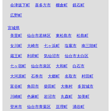
会津坂下町
喜多方市
棚倉町
鏡石町
広野町
宮城県
美里町
仙台市若林区
東松島市
松島町
女川町
大崎市
七ヶ浜町
塩竈市
南三陸町
蔵王町
利府町
気仙沼市
仙台市太白区
七ヶ宿町
仙台市泉区
大和町
白石市
大河原町
石巻市
大郷町
名取市
村田町
富谷町
角田市
柴田町
大衡村
多賀城市
川崎町
色麻町
岩沼市
丸森町
加美町
登米市
仙台市青葉区
亘理町
涌谷町