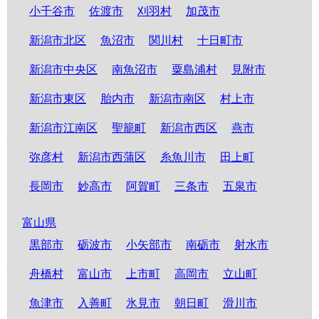
小千谷市
佐渡市
刈羽村
加茂市
新潟市北区
魚沼市
関川村
十日町市
新潟市中央区
南魚沼市
粟島浦村
見附市
新潟市東区
胎内市
新潟市南区
村上市
新潟市江南区
聖籠町
新潟市西区
燕市
弥彦村
新潟市西蒲区
糸魚川市
田上町
長岡市
妙高市
阿賀町
三条市
五泉市
富山県
黒部市
砺波市
小矢部市
南砺市
射水市
舟橋村
富山市
上市町
高岡市
立山町
魚津市
入善町
氷見市
朝日町
滑川市