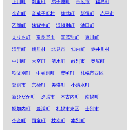
上川町
斜里町
弟子屈町
帯広市
福島町
余市町
音威子府村
雄武町
新得町
赤平市
乙部町
妹背牛町
浜頓別町
池田町
えりも町
富良野市
喜茂別町
東川町
清里町
鶴居村
北見市
知内町
赤井川村
中川町
大空町
清水町
紋別市
奥尻町
秩父別町
中頓別町
豊頃町
札幌市西区
登別市
京極町
美瑛町
小清水町
新ひだか町
夕張市
木古内町
南幌町
幌加内町
豊浦町
札幌市東区
士別市
今金町
雨竜町
枝幸町
本別町