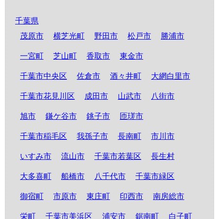
千葉県
茂原市
横芝光町
野田市
松戸市
勝浦市
一宮町
芝山町
香取市
東金市
千葉市中央区
佐倉市
酒々井町
大網白里市
千葉市花見川区
成田市
山武市
八街市
旭市
鎌ケ谷市
銚子市
匝瑳市
千葉市稲毛区
我孫子市
長南町
市川市
いすみ市
流山市
千葉市若葉区
長生村
大多喜町
船橋市
八千代市
千葉市緑区
御宿町
市原市
東庄町
印西市
南房総市
栄町
千葉市美浜区
浦安市
鋸南町
白子町