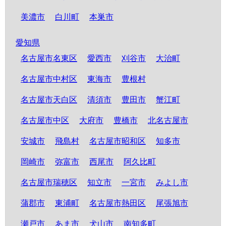
美濃市
白川町
本巣市
愛知県
名古屋市名東区
愛西市
刈谷市
大治町
名古屋市中村区
東海市
豊根村
名古屋市天白区
清須市
豊田市
蟹江町
名古屋市中区
大府市
豊橋市
北名古屋市
安城市
飛島村
名古屋市昭和区
知多市
岡崎市
弥富市
西尾市
阿久比町
名古屋市瑞穂区
知立市
一宮市
みよし市
蒲郡市
東浦町
名古屋市熱田区
尾張旭市
瀬戸市
あま市
犬山市
南知多町