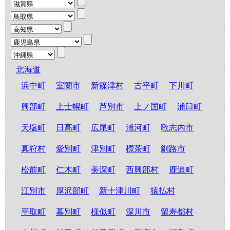
北海道
浜中町
室蘭市
新篠津村
古平町
下川町
興部町
上士幌町
芦別市
上ノ国町
浦臼町
天塩町
日高町
広尾町
浦河町
歌志内市
真狩村
愛別町
津別町
標茶町
釧路市
松前町
仁木町
美深町
西興部村
鹿追町
江別市
厚沢部町
新十津川町
猿払村
平取町
幕別町
様似町
深川市
留寿都村