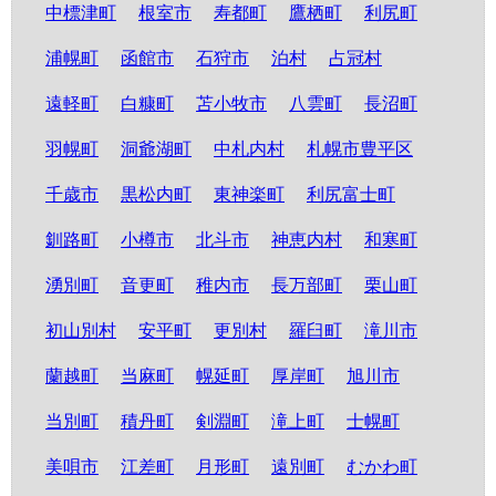
中標津町
根室市
寿都町
鷹栖町
利尻町
浦幌町
函館市
石狩市
泊村
占冠村
遠軽町
白糠町
苫小牧市
八雲町
長沼町
羽幌町
洞爺湖町
中札内村
札幌市豊平区
千歳市
黒松内町
東神楽町
利尻富士町
釧路町
小樽市
北斗市
神恵内村
和寒町
湧別町
音更町
稚内市
長万部町
栗山町
初山別村
安平町
更別村
羅臼町
滝川市
蘭越町
当麻町
幌延町
厚岸町
旭川市
当別町
積丹町
剣淵町
滝上町
士幌町
美唄市
江差町
月形町
遠別町
むかわ町