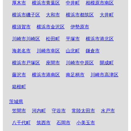
厚木市
横浜市青葉区
中井町
相模原市南区
横浜市磯子区
大和市
横浜市都筑区
大井町
横須賀市
横浜市金沢区
伊勢原市
川崎市川崎区
松田町
平塚市
横浜市港北区
海老名市
川崎市幸区
山北町
鎌倉市
横浜市戸塚区
座間市
川崎市中原区
開成町
藤沢市
横浜市港南区
南足柄市
川崎市高津区
箱根町
茨城県
笠間市
河内町
守谷市
常陸太田市
水戸市
八千代町
筑西市
石岡市
小美玉市