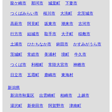
龍ケ崎市
那珂市
城里町
下妻市
つくばみらい市
桜川市
大洗町
北茨城市
高萩市
阿見町
坂東市
潮来市
古河市
行方市
結城市
取手市
大子町
稲敷市
土浦市
ひたちなか市
鉾田市
かすみがうら市
茨城町
常総市
美浦村
境町
牛久市
つくば市
利根町
常陸大宮市
神栖市
日立市
五霞町
鹿嶋市
東海村
新潟県
新潟市秋葉区
出雲崎町
柏崎市
上越市
湯沢町
新発田市
阿賀野市
津南町