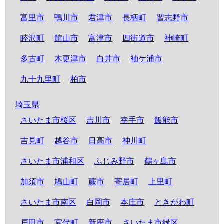
富里市
鴨川市
君津市
長柄町
習志野市
睦沢町
館山市
富津市
四街道市
神崎町
多古町
木更津市
白井市
袖ケ浦市
九十九里町
柏市
埼玉県
さいたま市桜区
吉川市
幸手市
飯能市
吉見町
越谷市
日高市
神川町
さいたま市浦和区
ふじみ野市
鶴ヶ島市
加須市
鳩山町
蕨市
寄居町
上里町
さいたま市南区
白岡市
本庄市
ときがわ町
戸田市
宮代町
新座市
さいたま市緑区