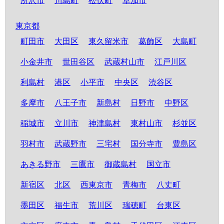
所沢市
川島町
松伏町
草加市
東京都
町田市
大田区
東久留米市
葛飾区
大島町
小金井市
世田谷区
武蔵村山市
江戸川区
利島村
港区
小平市
中央区
渋谷区
多摩市
八王子市
新島村
日野市
中野区
稲城市
立川市
神津島村
東村山市
杉並区
羽村市
武蔵野市
三宅村
国分寺市
豊島区
あきる野市
三鷹市
御蔵島村
国立市
新宿区
北区
西東京市
青梅市
八丈町
墨田区
福生市
荒川区
瑞穂町
台東区