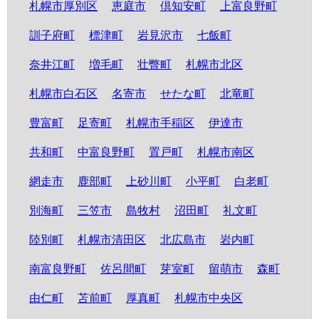
札幌市厚別区
恵庭市
倶知安町
上富良野町
訓子府町
標津町
岩見沢市
七飯町
奈井江町
増毛町
壮瞥町
札幌市北区
札幌市白石区
名寄市
せたな町
北竜町
豊富町
足寄町
札幌市手稲区
伊達市
共和町
中富良野町
置戸町
札幌市南区
網走市
鹿部町
上砂川町
小平町
白老町
別海町
三笠市
島牧村
沼田町
礼文町
陸別町
札幌市清田区
北広島市
岩内町
南富良野町
佐呂間町
芽室町
留萌市
森町
由仁町
苫前町
厚真町
札幌市中央区