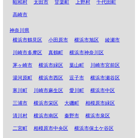
昭和村
太田市
甘楽町
上野村
千代田町
高崎市
神奈川県
横浜市鶴見区
小田原市
横浜市旭区
綾瀬市
川崎市多摩区
真鶴町
横浜市神奈川区
茅ヶ崎市
横浜市緑区
葉山町
川崎市宮前区
湯河原町
横浜市西区
逗子市
横浜市瀬谷区
寒川町
川崎市麻生区
愛川町
横浜市中区
三浦市
横浜市栄区
大磯町
相模原市緑区
清川村
横浜市南区
秦野市
横浜市泉区
二宮町
相模原市中央区
横浜市保土ケ谷区