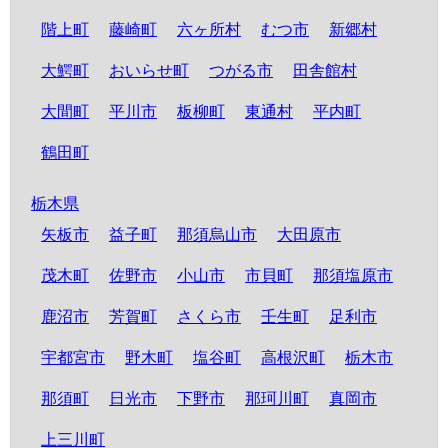
階上町
藤崎町
六ヶ所村
むつ市
新郷村
大鰐町
おいらせ町
つがる市
田舎館村
大間町
平川市
板柳町
東通村
平内町
鶴田町
栃木県
矢板市
益子町
那須烏山市
大田原市
茂木町
佐野市
小山市
市貝町
那須塩原市
鹿沼市
芳賀町
さくら市
壬生町
足利市
宇都宮市
野木町
塩谷町
高根沢町
栃木市
那須町
日光市
下野市
那珂川町
真岡市
上三川町