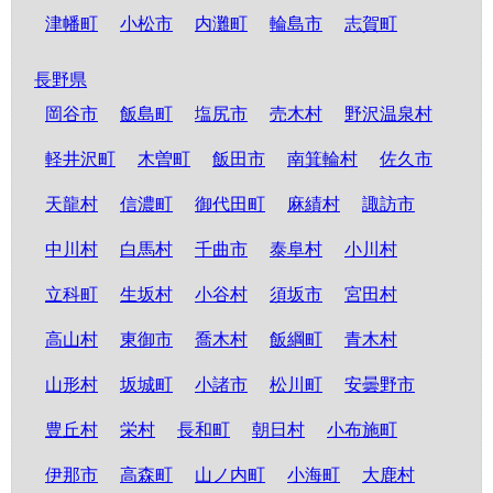
津幡町
小松市
内灘町
輪島市
志賀町
長野県
岡谷市
飯島町
塩尻市
売木村
野沢温泉村
軽井沢町
木曽町
飯田市
南箕輪村
佐久市
天龍村
信濃町
御代田町
麻績村
諏訪市
中川村
白馬村
千曲市
泰阜村
小川村
立科町
生坂村
小谷村
須坂市
宮田村
高山村
東御市
喬木村
飯綱町
青木村
山形村
坂城町
小諸市
松川町
安曇野市
豊丘村
栄村
長和町
朝日村
小布施町
伊那市
高森町
山ノ内町
小海町
大鹿村