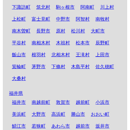
下諏訪町
筑北村
駒ヶ根市
阿南町
川上村
上松町
富士見町
中野市
阿智村
南牧村
南木曽町
長野市
原村
松川村
大町市
平谷村
南相木村
木祖村
松本市
辰野町
飯山市
根羽村
北相木村
王滝村
上田市
箕輪町
茅野市
下條村
木島平村
佐久穂町
大桑村
福井県
福井市
南越前町
敦賀市
越前町
小浜市
美浜町
大野市
高浜町
勝山市
おおい町
鯖江市
若狭町
あわら市
越前市
坂井市