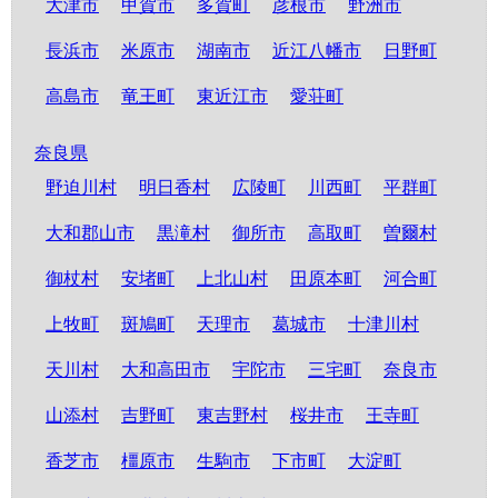
大津市
甲賀市
多賀町
彦根市
野洲市
長浜市
米原市
湖南市
近江八幡市
日野町
高島市
竜王町
東近江市
愛荘町
奈良県
野迫川村
明日香村
広陵町
川西町
平群町
大和郡山市
黒滝村
御所市
高取町
曽爾村
御杖村
安堵町
上北山村
田原本町
河合町
上牧町
斑鳩町
天理市
葛城市
十津川村
天川村
大和高田市
宇陀市
三宅町
奈良市
山添村
吉野町
東吉野村
桜井市
王寺町
香芝市
橿原市
生駒市
下市町
大淀町