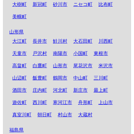
大樹町
新冠町
砂川市
ニセコ町
比布町
美幌町
山形県
大江町
長井市
鮭川村
大石田町
川西町
天童市
戸沢村
南陽市
小国町
東根市
高畠町
白鷹町
山形市
尾花沢市
米沢市
山辺町
飯豊町
鶴岡市
中山町
三川町
酒田市
庄内町
河北町
新庄市
最上町
遊佐町
西川町
寒河江市
舟形町
上山市
真室川町
朝日町
村山市
大蔵村
福島県