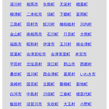
湯川村
相馬市
矢祭町
天栄村
楢葉町
柳津町
二本松市
塙町
下郷町
富岡町
三島町
田村市
鮫川村
檜枝岐村
川内村
金山町
南相馬市
石川町
只見町
大熊町
福島市
昭和村
伊達市
玉川村
南会津町
双葉町
会津若松市
会津美里町
本宮市
平田村
北塩原村
浪江町
郡山市
西郷村
桑折町
浅川町
西会津町
葛尾村
いわき市
泉崎村
国見町
古殿町
磐梯町
新地町
白河市
中島村
川俣町
三春町
猪苗代町
飯舘村
須賀川市
矢吹町
大玉村
小野町