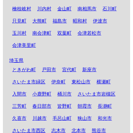
檜枝岐村
川内村
金山町
南相馬市
石川町
只見町
大熊町
福島市
昭和村
伊達市
玉川村
南会津町
双葉町
会津若松市
会津美里町
埼玉県
ときがわ町
戸田市
宮代町
新座市
さいたま市緑区
伊奈町
東松山市
横瀬町
入間市
小鹿野町
桶川市
さいたま市岩槻区
三芳町
春日部市
皆野町
朝霞市
長瀞町
久喜市
川越市
毛呂山町
狭山市
和光市
さいたま市西区
志木市
北本市
熊谷市