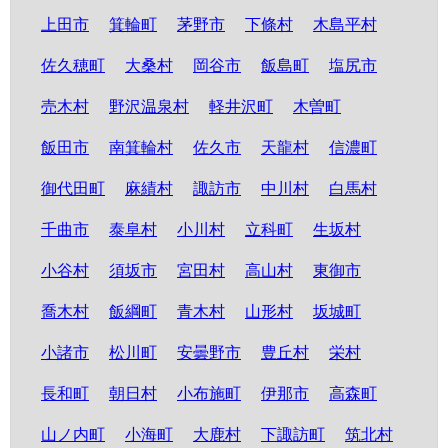
上田市
箕輪町
茅野市
下條村
木島平村
佐久穂町
大桑村
岡谷市
飯島町
塩尻市
売木村
野沢温泉村
軽井沢町
木曽町
飯田市
南箕輪村
佐久市
天龍村
信濃町
御代田町
麻績村
諏訪市
中川村
白馬村
千曲市
泰阜村
小川村
立科町
生坂村
小谷村
須坂市
宮田村
高山村
東御市
喬木村
飯綱町
青木村
山形村
坂城町
小諸市
松川町
安曇野市
豊丘村
栄村
長和町
朝日村
小布施町
伊那市
高森町
山ノ内町
小海町
大鹿村
下諏訪町
筑北村