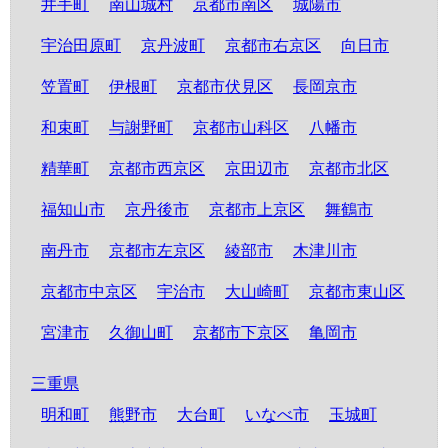
井手町
南山城村
京都市南区
城陽市
宇治田原町
京丹波町
京都市右京区
向日市
笠置町
伊根町
京都市伏見区
長岡京市
和束町
与謝野町
京都市山科区
八幡市
精華町
京都市西京区
京田辺市
京都市北区
福知山市
京丹後市
京都市上京区
舞鶴市
南丹市
京都市左京区
綾部市
木津川市
京都市中京区
宇治市
大山崎町
京都市東山区
宮津市
久御山町
京都市下京区
亀岡市
三重県
明和町
熊野市
大台町
いなべ市
玉城町