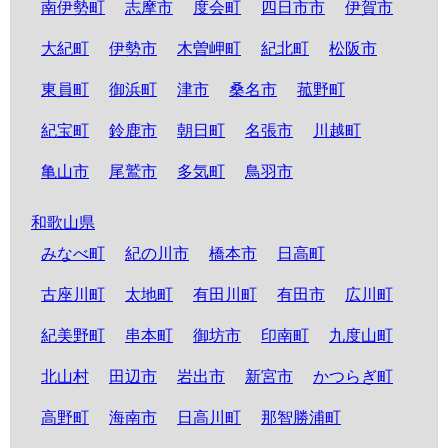
南伊勢町
志摩市
度会町
四日市市
伊賀市
大紀町
伊勢市
木曽岬町
紀北町
松阪市
東員町
御浜町
津市
桑名市
菰野町
紀宝町
鈴鹿市
朝日町
名張市
川越町
亀山市
尾鷲市
多気町
鳥羽市
和歌山県
みなべ町
紀の川市
橋本市
日高町
古座川町
太地町
有田川町
有田市
広川町
紀美野町
串本町
御坊市
印南町
九度山町
北山村
田辺市
岩出市
新宮市
かつらぎ町
高野町
海南市
日高川町
那智勝浦町