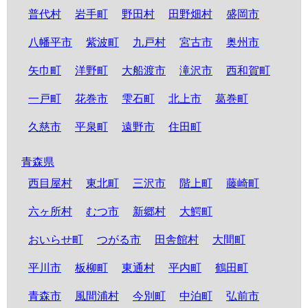
普代村
岩手町
野田村
田野畑村
盛岡市
八幡平市
紫波町
九戸村
宮古市
奥州市
矢巾町
洋野町
大船渡市
滝沢市
西和賀町
一戸町
花巻市
雫石町
北上市
葛巻町
久慈市
平泉町
遠野市
住田町
青森県
西目屋村
東北町
三沢市
階上町
藤崎町
六ヶ所村
むつ市
新郷村
大鰐町
おいらせ町
つがる市
田舎館村
大間町
平川市
板柳町
東通村
平内町
鶴田町
青森市
風間浦村
今別町
中泊町
弘前市