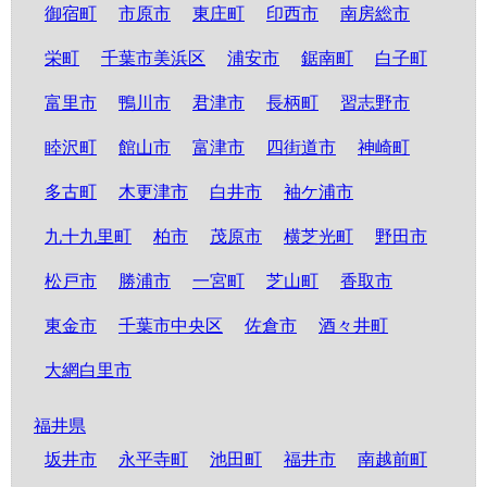
御宿町
市原市
東庄町
印西市
南房総市
栄町
千葉市美浜区
浦安市
鋸南町
白子町
富里市
鴨川市
君津市
長柄町
習志野市
睦沢町
館山市
富津市
四街道市
神崎町
多古町
木更津市
白井市
袖ケ浦市
九十九里町
柏市
茂原市
横芝光町
野田市
松戸市
勝浦市
一宮町
芝山町
香取市
東金市
千葉市中央区
佐倉市
酒々井町
大網白里市
福井県
坂井市
永平寺町
池田町
福井市
南越前町