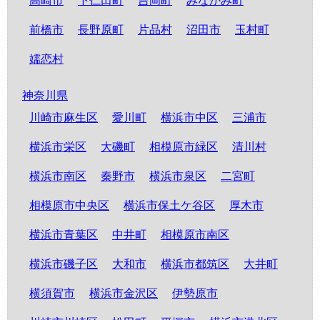
高崎市
下仁田町
吉岡町
みなかみ町
前橋市
長野原町
片品村
沼田市
玉村町
嬬恋村
神奈川県
川崎市麻生区
愛川町
横浜市中区
三浦市
横浜市栄区
大磯町
相模原市緑区
清川村
横浜市南区
秦野市
横浜市泉区
二宮町
相模原市中央区
横浜市保土ケ谷区
厚木市
横浜市青葉区
中井町
相模原市南区
横浜市磯子区
大和市
横浜市都筑区
大井町
横須賀市
横浜市金沢区
伊勢原市