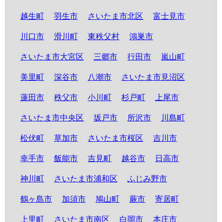
越生町
羽生市
さいたま市北区
富士見市
川口市
滑川町
東秩父村
鴻巣市
さいたま市大宮区
三郷市
行田市
嵐山町
美里町
深谷市
八潮市
さいたま市見沼区
蓮田市
秩父市
小川町
杉戸町
上尾市
さいたま市中央区
坂戸市
所沢市
川島町
松伏町
草加市
さいたま市桜区
吉川市
幸手市
飯能市
吉見町
越谷市
日高市
神川町
さいたま市浦和区
ふじみ野市
鶴ヶ島市
加須市
鳩山町
蕨市
寄居町
上里町
さいたま市南区
白岡市
本庄市