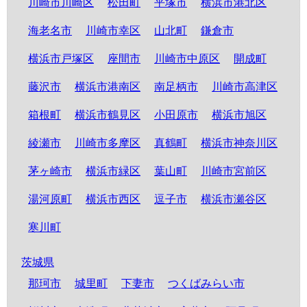
川崎市川崎区
松田町
平塚市
横浜市港北区
海老名市
川崎市幸区
山北町
鎌倉市
横浜市戸塚区
座間市
川崎市中原区
開成町
藤沢市
横浜市港南区
南足柄市
川崎市高津区
箱根町
横浜市鶴見区
小田原市
横浜市旭区
綾瀬市
川崎市多摩区
真鶴町
横浜市神奈川区
茅ヶ崎市
横浜市緑区
葉山町
川崎市宮前区
湯河原町
横浜市西区
逗子市
横浜市瀬谷区
寒川町
茨城県
那珂市
城里町
下妻市
つくばみらい市