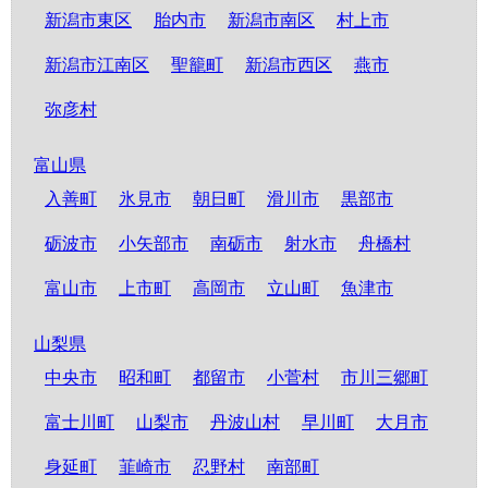
新潟市東区
胎内市
新潟市南区
村上市
新潟市江南区
聖籠町
新潟市西区
燕市
弥彦村
富山県
入善町
氷見市
朝日町
滑川市
黒部市
砺波市
小矢部市
南砺市
射水市
舟橋村
富山市
上市町
高岡市
立山町
魚津市
山梨県
中央市
昭和町
都留市
小菅村
市川三郷町
富士川町
山梨市
丹波山村
早川町
大月市
身延町
韮崎市
忍野村
南部町