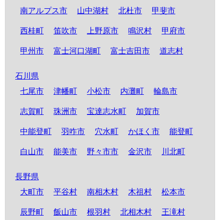
南アルプス市
山中湖村
北杜市
甲斐市
西桂町
笛吹市
上野原市
鳴沢村
甲府市
甲州市
富士河口湖町
富士吉田市
道志村
石川県
七尾市
津幡町
小松市
内灘町
輪島市
志賀町
珠洲市
宝達志水町
加賀市
中能登町
羽咋市
穴水町
かほく市
能登町
白山市
能美市
野々市市
金沢市
川北町
長野県
大町市
平谷村
南相木村
木祖村
松本市
辰野町
飯山市
根羽村
北相木村
王滝村