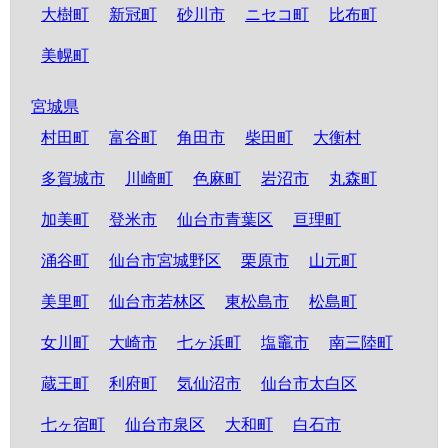
大樹町
新冠町
砂川市
ニセコ町
比布町
美幌町
宮城県
村田町
富谷町
角田市
柴田町
大衡村
多賀城市
川崎町
色麻町
岩沼市
丸森町
加美町
登米市
仙台市青葉区
亘理町
涌谷町
仙台市宮城野区
栗原市
山元町
美里町
仙台市若林区
東松島市
松島町
女川町
大崎市
七ヶ浜町
塩竈市
南三陸町
蔵王町
利府町
気仙沼市
仙台市太白区
七ヶ宿町
仙台市泉区
大和町
白石市