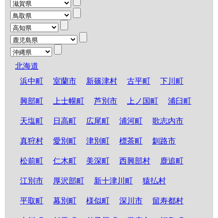
北海道
浜中町
室蘭市
新篠津村
古平町
下川町
興部町
上士幌町
芦別市
上ノ国町
浦臼町
天塩町
日高町
広尾町
浦河町
歌志内市
真狩村
愛別町
津別町
標茶町
釧路市
松前町
仁木町
美深町
西興部村
鹿追町
江別市
厚沢部町
新十津川町
猿払村
平取町
幕別町
様似町
深川市
留寿都村