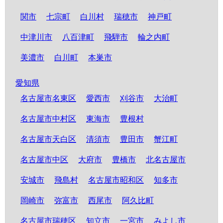
関市
七宗町
白川村
瑞穂市
神戸町
中津川市
八百津町
飛騨市
輪之内町
美濃市
白川町
本巣市
愛知県
名古屋市名東区
愛西市
刈谷市
大治町
名古屋市中村区
東海市
豊根村
名古屋市天白区
清須市
豊田市
蟹江町
名古屋市中区
大府市
豊橋市
北名古屋市
安城市
飛島村
名古屋市昭和区
知多市
岡崎市
弥富市
西尾市
阿久比町
名古屋市瑞穂区
知立市
一宮市
みよし市