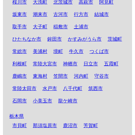
桜川市
大洗町
北茨城市
高萩市
阿見町
坂東市
潮来市
古河市
行方市
結城市
取手市
大子町
稲敷市
土浦市
ひたちなか市
鉾田市
かすみがうら市
茨城町
常総市
美浦村
境町
牛久市
つくば市
利根町
常陸大宮市
神栖市
日立市
五霞町
鹿嶋市
東海村
笠間市
河内町
守谷市
常陸太田市
水戸市
八千代町
筑西市
石岡市
小美玉市
龍ケ崎市
栃木県
市貝町
那須塩原市
鹿沼市
芳賀町