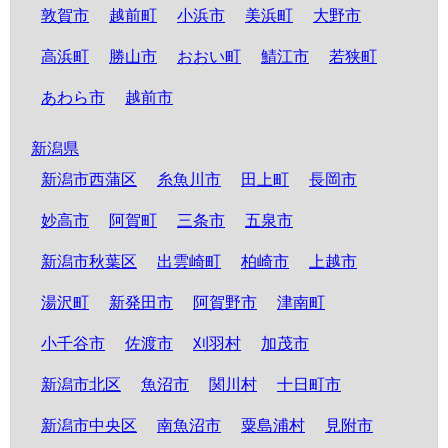
敦賀市
越前町
小浜市
美浜町
大野市
高浜町
勝山市
おおい町
鯖江市
若狭町
あわら市
越前市
新潟県
新潟市西蒲区
糸魚川市
田上町
長岡市
妙高市
阿賀町
三条市
五泉市
新潟市秋葉区
出雲崎町
柏崎市
上越市
湯沢町
新発田市
阿賀野市
津南町
小千谷市
佐渡市
刈羽村
加茂市
新潟市北区
魚沼市
関川村
十日町市
新潟市中央区
南魚沼市
粟島浦村
見附市