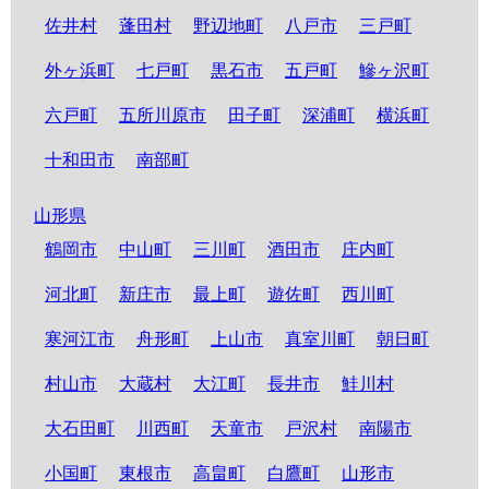
佐井村
蓬田村
野辺地町
八戸市
三戸町
外ヶ浜町
七戸町
黒石市
五戸町
鰺ヶ沢町
六戸町
五所川原市
田子町
深浦町
横浜町
十和田市
南部町
山形県
鶴岡市
中山町
三川町
酒田市
庄内町
河北町
新庄市
最上町
遊佐町
西川町
寒河江市
舟形町
上山市
真室川町
朝日町
村山市
大蔵村
大江町
長井市
鮭川村
大石田町
川西町
天童市
戸沢村
南陽市
小国町
東根市
高畠町
白鷹町
山形市