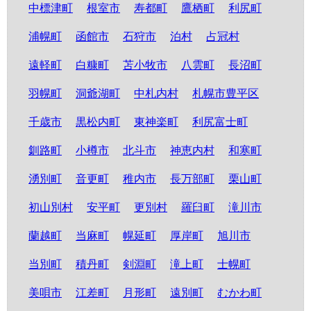
中標津町
根室市
寿都町
鷹栖町
利尻町
浦幌町
函館市
石狩市
泊村
占冠村
遠軽町
白糠町
苫小牧市
八雲町
長沼町
羽幌町
洞爺湖町
中札内村
札幌市豊平区
千歳市
黒松内町
東神楽町
利尻富士町
釧路町
小樽市
北斗市
神恵内村
和寒町
湧別町
音更町
稚内市
長万部町
栗山町
初山別村
安平町
更別村
羅臼町
滝川市
蘭越町
当麻町
幌延町
厚岸町
旭川市
当別町
積丹町
剣淵町
滝上町
士幌町
美唄市
江差町
月形町
遠別町
むかわ町