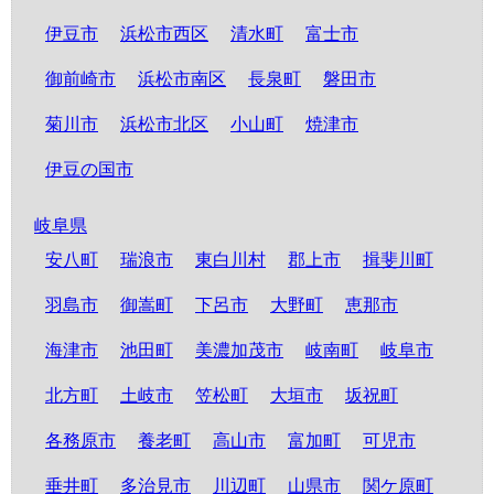
伊豆市
浜松市西区
清水町
富士市
御前崎市
浜松市南区
長泉町
磐田市
菊川市
浜松市北区
小山町
焼津市
伊豆の国市
岐阜県
安八町
瑞浪市
東白川村
郡上市
揖斐川町
羽島市
御嵩町
下呂市
大野町
恵那市
海津市
池田町
美濃加茂市
岐南町
岐阜市
北方町
土岐市
笠松町
大垣市
坂祝町
各務原市
養老町
高山市
富加町
可児市
垂井町
多治見市
川辺町
山県市
関ケ原町