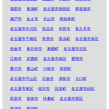
蒲郡市
東浦町
名古屋市熱田区
尾張旭市
瀬戸市
あま市
犬山市
南知多町
名古屋市中川区
高浜市
半田市
長久手市
名古屋市千種区
常滑市
美浜町
名古屋市港区
岩倉市
春日井市
東郷町
名古屋市北区
江南市
武豊町
名古屋市南区
豊明市
豊川市
豊山町
小牧市
幸田町
名古屋市守山区
日進市
津島市
大口町
名古屋市東区
稲沢市
設楽町
名古屋市緑区
田原市
碧南市
扶桑町
名古屋市西区
新城市
東栄町