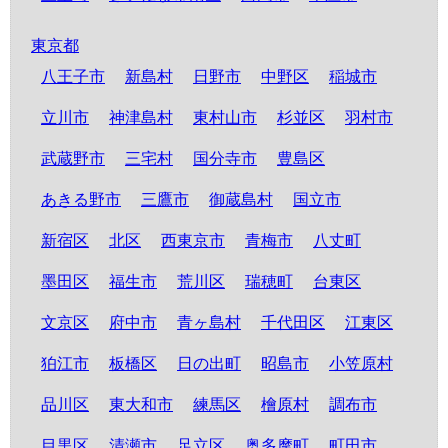
東京都
八王子市
新島村
日野市
中野区
稲城市
立川市
神津島村
東村山市
杉並区
羽村市
武蔵野市
三宅村
国分寺市
豊島区
あきる野市
三鷹市
御蔵島村
国立市
新宿区
北区
西東京市
青梅市
八丈町
墨田区
福生市
荒川区
瑞穂町
台東区
文京区
府中市
青ヶ島村
千代田区
江東区
狛江市
板橋区
日の出町
昭島市
小笠原村
品川区
東大和市
練馬区
檜原村
調布市
目黒区
清瀬市
足立区
奥多摩町
町田市