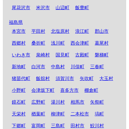
尾花沢市
米沢市
山辺町
飯豊町
福島県
本宮市
平田村
北塩原村
浪江町
郡山市
西郷村
桑折町
浅川町
西会津町
葛尾村
いわき市
泉崎村
国見町
古殿町
磐梯町
新地町
白河市
中島村
川俣町
三春町
猪苗代町
飯舘村
須賀川市
矢吹町
大玉村
小野町
会津坂下町
喜多方市
棚倉町
鏡石町
広野町
湯川村
相馬市
矢祭町
天栄村
楢葉町
柳津町
二本松市
塙町
下郷町
富岡町
三島町
田村市
鮫川村