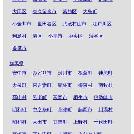
大田区
東久留米市
葛飾区
大島町
小金井市
世田谷区
武蔵村山市
江戸川区
利島村
港区
小平市
中央区
渋谷区
多摩市
群馬県
安中市
みどり市
渋川市
板倉町
神流町
大泉町
東吾妻町
館林市
榛東村
南牧村
高山村
邑楽町
富岡市
桐生市
伊勢崎市
明和町
中之条町
草津町
藤岡市
川場村
昭和村
太田市
甘楽町
上野村
千代田町