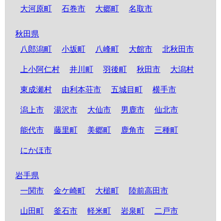
大河原町
石巻市
大郷町
名取市
秋田県
八郎潟町
小坂町
八峰町
大館市
北秋田市
上小阿仁村
井川町
羽後町
秋田市
大潟村
東成瀬村
由利本荘市
五城目町
横手市
潟上市
湯沢市
大仙市
男鹿市
仙北市
能代市
藤里町
美郷町
鹿角市
三種町
にかほ市
岩手県
一関市
金ケ崎町
大槌町
陸前高田市
山田町
釜石市
軽米町
岩泉町
二戸市