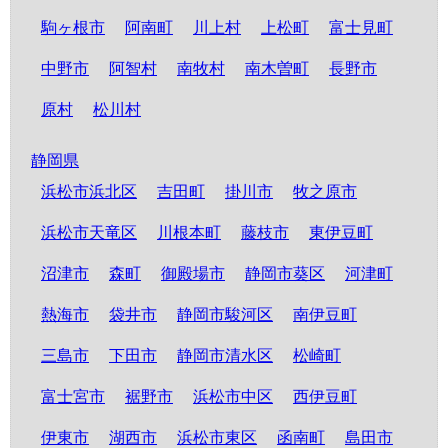
駒ヶ根市
阿南町
川上村
上松町
富士見町
中野市
阿智村
南牧村
南木曽町
長野市
原村
松川村
静岡県
浜松市浜北区
吉田町
掛川市
牧之原市
浜松市天竜区
川根本町
藤枝市
東伊豆町
沼津市
森町
御殿場市
静岡市葵区
河津町
熱海市
袋井市
静岡市駿河区
南伊豆町
三島市
下田市
静岡市清水区
松崎町
富士宮市
裾野市
浜松市中区
西伊豆町
伊東市
湖西市
浜松市東区
函南町
島田市