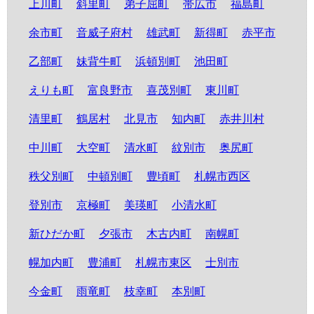
上川町
斜里町
弟子屈町
帯広市
福島町
余市町
音威子府村
雄武町
新得町
赤平市
乙部町
妹背牛町
浜頓別町
池田町
えりも町
富良野市
喜茂別町
東川町
清里町
鶴居村
北見市
知内町
赤井川村
中川町
大空町
清水町
紋別市
奥尻町
秩父別町
中頓別町
豊頃町
札幌市西区
登別市
京極町
美瑛町
小清水町
新ひだか町
夕張市
木古内町
南幌町
幌加内町
豊浦町
札幌市東区
士別市
今金町
雨竜町
枝幸町
本別町