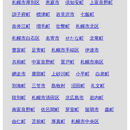
札幌市厚別区
恵庭市
倶知安町
上富良野町
訓子府町
標津町
岩見沢市
七飯町
奈井江町
増毛町
壮瞥町
札幌市北区
札幌市白石区
名寄市
せたな町
北竜町
豊富町
足寄町
札幌市手稲区
伊達市
共和町
中富良野町
置戸町
札幌市南区
網走市
鹿部町
上砂川町
小平町
白老町
別海町
三笠市
島牧村
沼田町
礼文町
陸別町
札幌市清田区
北広島市
岩内町
南富良野町
佐呂間町
芽室町
留萌市
森町
由仁町
苫前町
厚真町
札幌市中央区