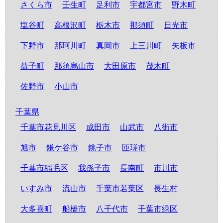
さくら市
壬生町
足利市
宇都宮市
野木町
塩谷町
高根沢町
栃木市
那須町
日光市
下野市
那珂川町
真岡市
上三川町
矢板市
益子町
那須烏山市
大田原市
茂木町
佐野市
小山市
千葉県
千葉市花見川区
成田市
山武市
八街市
旭市
鎌ケ谷市
銚子市
匝瑳市
千葉市稲毛区
我孫子市
長南町
市川市
いすみ市
流山市
千葉市若葉区
長生村
大多喜町
船橋市
八千代市
千葉市緑区