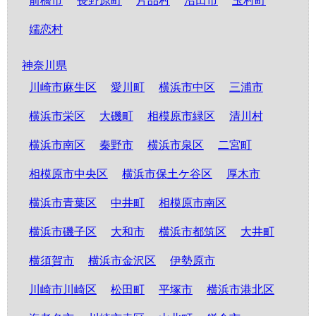
前橋市
長野原町
片品村
沼田市
玉村町
嬬恋村
神奈川県
川崎市麻生区
愛川町
横浜市中区
三浦市
横浜市栄区
大磯町
相模原市緑区
清川村
横浜市南区
秦野市
横浜市泉区
二宮町
相模原市中央区
横浜市保土ケ谷区
厚木市
横浜市青葉区
中井町
相模原市南区
横浜市磯子区
大和市
横浜市都筑区
大井町
横須賀市
横浜市金沢区
伊勢原市
川崎市川崎区
松田町
平塚市
横浜市港北区