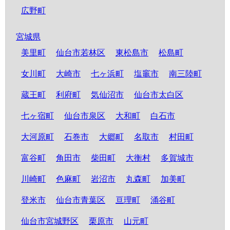
広野町
宮城県
美里町
仙台市若林区
東松島市
松島町
女川町
大崎市
七ヶ浜町
塩竈市
南三陸町
蔵王町
利府町
気仙沼市
仙台市太白区
七ヶ宿町
仙台市泉区
大和町
白石市
大河原町
石巻市
大郷町
名取市
村田町
富谷町
角田市
柴田町
大衡村
多賀城市
川崎町
色麻町
岩沼市
丸森町
加美町
登米市
仙台市青葉区
亘理町
涌谷町
仙台市宮城野区
栗原市
山元町