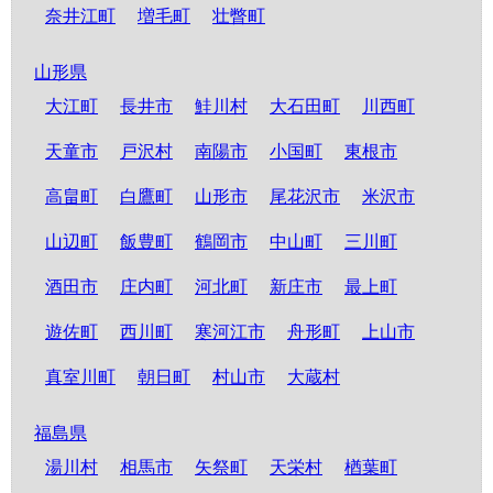
奈井江町
増毛町
壮瞥町
山形県
大江町
長井市
鮭川村
大石田町
川西町
天童市
戸沢村
南陽市
小国町
東根市
高畠町
白鷹町
山形市
尾花沢市
米沢市
山辺町
飯豊町
鶴岡市
中山町
三川町
酒田市
庄内町
河北町
新庄市
最上町
遊佐町
西川町
寒河江市
舟形町
上山市
真室川町
朝日町
村山市
大蔵村
福島県
湯川村
相馬市
矢祭町
天栄村
楢葉町