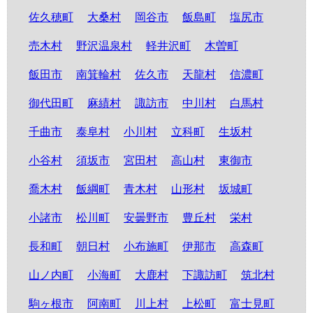
佐久穂町
大桑村
岡谷市
飯島町
塩尻市
売木村
野沢温泉村
軽井沢町
木曽町
飯田市
南箕輪村
佐久市
天龍村
信濃町
御代田町
麻績村
諏訪市
中川村
白馬村
千曲市
泰阜村
小川村
立科町
生坂村
小谷村
須坂市
宮田村
高山村
東御市
喬木村
飯綱町
青木村
山形村
坂城町
小諸市
松川町
安曇野市
豊丘村
栄村
長和町
朝日村
小布施町
伊那市
高森町
山ノ内町
小海町
大鹿村
下諏訪町
筑北村
駒ヶ根市
阿南町
川上村
上松町
富士見町