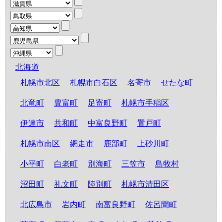
北海道
札幌市北区
札幌市白石区
名寄市
せたな町
北竜町
豊富町
足寄町
札幌市手稲区
伊達市
共和町
中富良野町
置戸町
札幌市南区
網走市
鹿部町
上砂川町
小平町
白老町
別海町
三笠市
島牧村
沼田町
礼文町
陸別町
札幌市清田区
北広島市
岩内町
南富良野町
佐呂間町