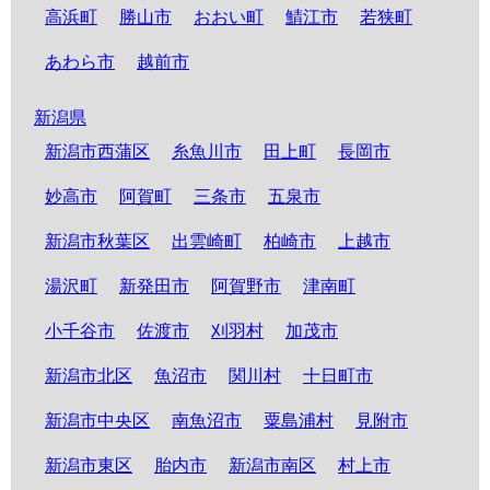
高浜町
勝山市
おおい町
鯖江市
若狭町
あわら市
越前市
新潟県
新潟市西蒲区
糸魚川市
田上町
長岡市
妙高市
阿賀町
三条市
五泉市
新潟市秋葉区
出雲崎町
柏崎市
上越市
湯沢町
新発田市
阿賀野市
津南町
小千谷市
佐渡市
刈羽村
加茂市
新潟市北区
魚沼市
関川村
十日町市
新潟市中央区
南魚沼市
粟島浦村
見附市
新潟市東区
胎内市
新潟市南区
村上市