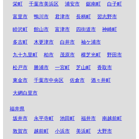
栄町
千葉市美浜区
浦安市
鋸南町
白子町
富里市
鴨川市
君津市
長柄町
習志野市
睦沢町
館山市
富津市
四街道市
神崎町
多古町
木更津市
白井市
袖ケ浦市
九十九里町
柏市
茂原市
横芝光町
野田市
松戸市
勝浦市
一宮町
芝山町
香取市
東金市
千葉市中央区
佐倉市
酒々井町
大網白里市
福井県
坂井市
永平寺町
池田町
福井市
南越前町
敦賀市
越前町
小浜市
美浜町
大野市