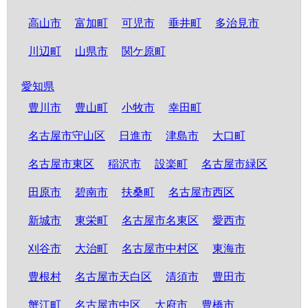
高山市
富加町
可児市
垂井町
多治見市
川辺町
山県市
関ケ原町
愛知県
豊川市
豊山町
小牧市
幸田町
名古屋市守山区
日進市
津島市
大口町
名古屋市東区
稲沢市
設楽町
名古屋市緑区
田原市
碧南市
扶桑町
名古屋市西区
新城市
東栄町
名古屋市名東区
愛西市
刈谷市
大治町
名古屋市中村区
東海市
豊根村
名古屋市天白区
清須市
豊田市
蟹江町
名古屋市中区
大府市
豊橋市