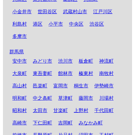
小金井市
世田谷区
武蔵村山市
江戸川区
利島村
港区
小平市
中央区
渋谷区
多摩市
群馬県
安中市
みどり市
渋川市
板倉町
神流町
大泉町
東吾妻町
館林市
榛東村
南牧村
高山村
邑楽町
富岡市
桐生市
伊勢崎市
明和町
中之条町
草津町
藤岡市
川場村
昭和村
太田市
甘楽町
上野村
千代田町
高崎市
下仁田町
吉岡町
みなかみ町