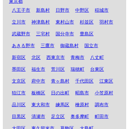
東京都
八王子市
新島村
日野市
中野区
稲城市
立川市
神津島村
東村山市
杉並区
羽村市
武蔵野市
三宅村
国分寺市
豊島区
あきる野市
三鷹市
御蔵島村
国立市
新宿区
北区
西東京市
青梅市
八丈町
墨田区
福生市
荒川区
瑞穂町
台東区
文京区
府中市
青ヶ島村
千代田区
江東区
狛江市
板橋区
日の出町
昭島市
小笠原村
品川区
東大和市
練馬区
檜原村
調布市
目黒区
清瀬市
足立区
奥多摩町
町田市
大田区
東久留米市
葛飾区
大島町