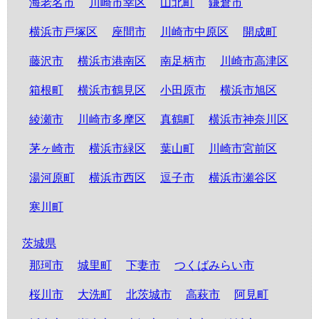
海老名市
川崎市幸区
山北町
鎌倉市
横浜市戸塚区
座間市
川崎市中原区
開成町
藤沢市
横浜市港南区
南足柄市
川崎市高津区
箱根町
横浜市鶴見区
小田原市
横浜市旭区
綾瀬市
川崎市多摩区
真鶴町
横浜市神奈川区
茅ヶ崎市
横浜市緑区
葉山町
川崎市宮前区
湯河原町
横浜市西区
逗子市
横浜市瀬谷区
寒川町
茨城県
那珂市
城里町
下妻市
つくばみらい市
桜川市
大洗町
北茨城市
高萩市
阿見町