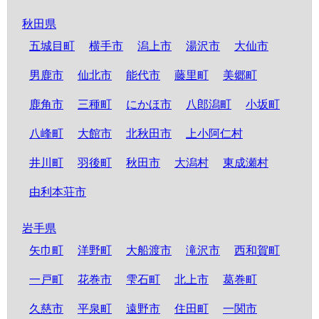
秋田県
五城目町
横手市
潟上市
湯沢市
大仙市
男鹿市
仙北市
能代市
藤里町
美郷町
鹿角市
三種町
にかほ市
八郎潟町
小坂町
八峰町
大館市
北秋田市
上小阿仁村
井川町
羽後町
秋田市
大潟村
東成瀬村
由利本荘市
岩手県
矢巾町
洋野町
大船渡市
滝沢市
西和賀町
一戸町
花巻市
雫石町
北上市
葛巻町
久慈市
平泉町
遠野市
住田町
一関市