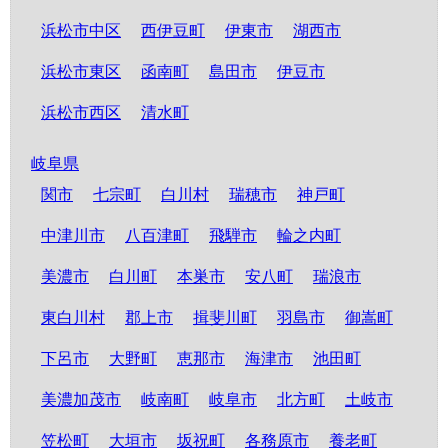
浜松市中区
西伊豆町
伊東市
湖西市
浜松市東区
函南町
島田市
伊豆市
浜松市西区
清水町
岐阜県
関市
七宗町
白川村
瑞穂市
神戸町
中津川市
八百津町
飛騨市
輪之内町
美濃市
白川町
本巣市
安八町
瑞浪市
東白川村
郡上市
揖斐川町
羽島市
御嵩町
下呂市
大野町
恵那市
海津市
池田町
美濃加茂市
岐南町
岐阜市
北方町
土岐市
笠松町
大垣市
坂祝町
各務原市
養老町