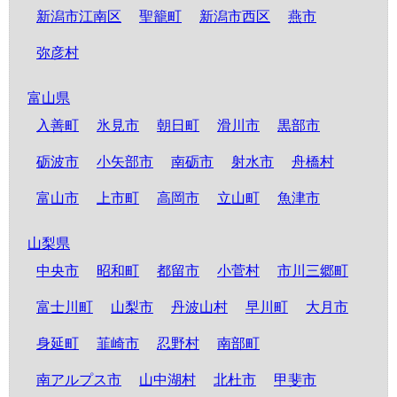
新潟市江南区
聖籠町
新潟市西区
燕市
弥彦村
富山県
入善町
氷見市
朝日町
滑川市
黒部市
砺波市
小矢部市
南砺市
射水市
舟橋村
富山市
上市町
高岡市
立山町
魚津市
山梨県
中央市
昭和町
都留市
小菅村
市川三郷町
富士川町
山梨市
丹波山村
早川町
大月市
身延町
韮崎市
忍野村
南部町
南アルプス市
山中湖村
北杜市
甲斐市