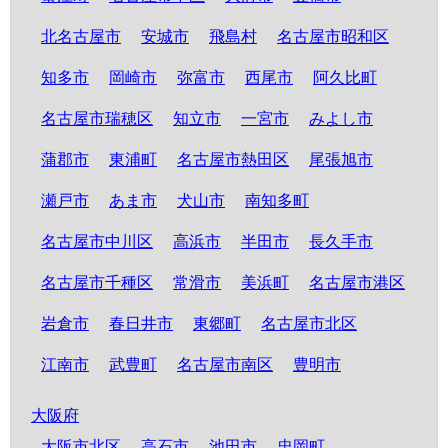
北名古屋市
安城市
飛島村
名古屋市昭和区
知多市
岡崎市
弥富市
西尾市
阿久比町
名古屋市瑞穂区
知立市
一宮市
みよし市
蒲郡市
東浦町
名古屋市熱田区
尾張旭市
瀬戸市
あま市
犬山市
南知多町
名古屋市中川区
高浜市
半田市
長久手市
名古屋市千種区
常滑市
美浜町
名古屋市港区
岩倉市
春日井市
東郷町
名古屋市北区
江南市
武豊町
名古屋市南区
豊明市
大阪府
大阪市北区
高石市
池田市
忠岡町