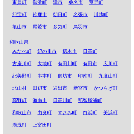
東員町
御浜町
津市
桑名市
菰野町
紀宝町
鈴鹿市
朝日町
名張市
川越町
亀山市
尾鷲市
多気町
鳥羽市
和歌山県
みなべ町
紀の川市
橋本市
日高町
古座川町
太地町
有田川町
有田市
広川町
紀美野町
串本町
御坊市
印南町
九度山町
北山村
田辺市
岩出市
新宮市
かつらぎ町
高野町
海南市
日高川町
那智勝浦町
和歌山市
由良町
すさみ町
白浜町
美浜町
湯浅町
上富田町