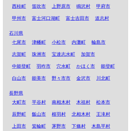
西桂町
笛吹市
上野原市
鳴沢村
甲府市
甲州市
富士河口湖町
富士吉田市
道志村
石川県
七尾市
津幡町
小松市
内灘町
輪島市
志賀町
珠洲市
宝達志水町
加賀市
中能登町
羽咋市
穴水町
かほく市
能登町
白山市
能美市
野々市市
金沢市
川北町
長野県
大町市
平谷村
南相木村
木祖村
松本市
辰野町
飯山市
根羽村
北相木村
王滝村
上田市
箕輪町
茅野市
下條村
木島平村