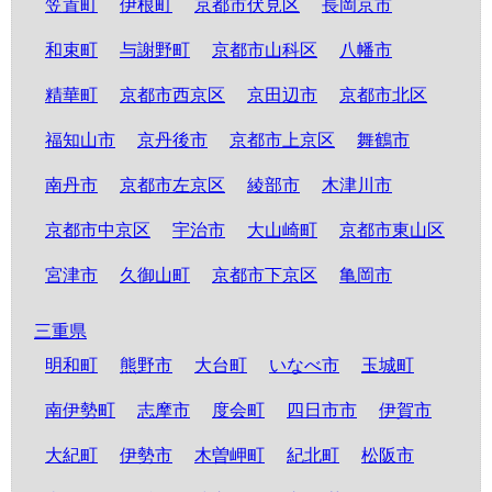
笠置町
伊根町
京都市伏見区
長岡京市
和束町
与謝野町
京都市山科区
八幡市
精華町
京都市西京区
京田辺市
京都市北区
福知山市
京丹後市
京都市上京区
舞鶴市
南丹市
京都市左京区
綾部市
木津川市
京都市中京区
宇治市
大山崎町
京都市東山区
宮津市
久御山町
京都市下京区
亀岡市
三重県
明和町
熊野市
大台町
いなべ市
玉城町
南伊勢町
志摩市
度会町
四日市市
伊賀市
大紀町
伊勢市
木曽岬町
紀北町
松阪市