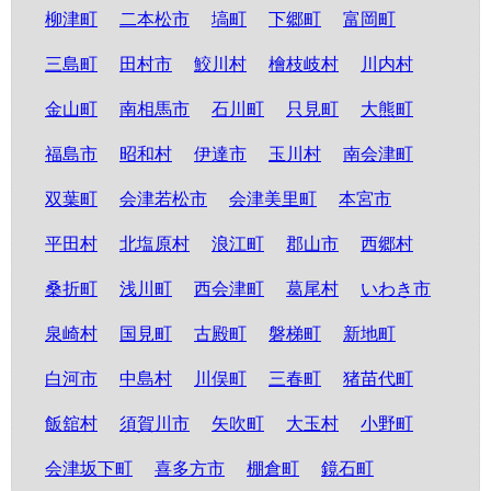
柳津町
二本松市
塙町
下郷町
富岡町
三島町
田村市
鮫川村
檜枝岐村
川内村
金山町
南相馬市
石川町
只見町
大熊町
福島市
昭和村
伊達市
玉川村
南会津町
双葉町
会津若松市
会津美里町
本宮市
平田村
北塩原村
浪江町
郡山市
西郷村
桑折町
浅川町
西会津町
葛尾村
いわき市
泉崎村
国見町
古殿町
磐梯町
新地町
白河市
中島村
川俣町
三春町
猪苗代町
飯舘村
須賀川市
矢吹町
大玉村
小野町
会津坂下町
喜多方市
棚倉町
鏡石町