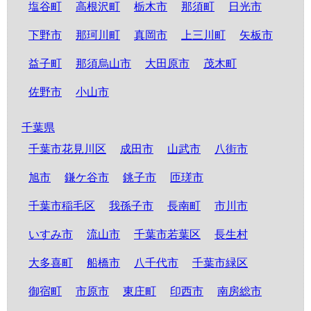
塩谷町
高根沢町
栃木市
那須町
日光市
下野市
那珂川町
真岡市
上三川町
矢板市
益子町
那須烏山市
大田原市
茂木町
佐野市
小山市
千葉県
千葉市花見川区
成田市
山武市
八街市
旭市
鎌ケ谷市
銚子市
匝瑳市
千葉市稲毛区
我孫子市
長南町
市川市
いすみ市
流山市
千葉市若葉区
長生村
大多喜町
船橋市
八千代市
千葉市緑区
御宿町
市原市
東庄町
印西市
南房総市