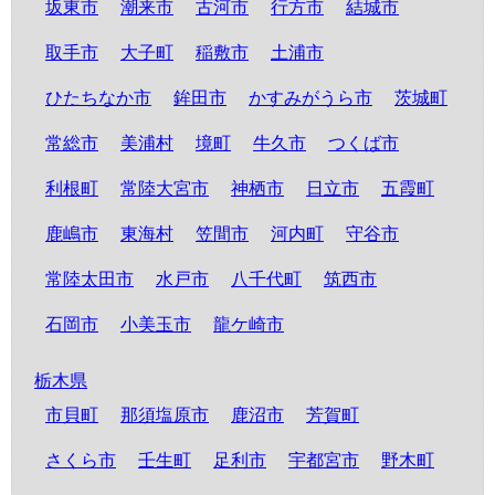
坂東市
潮来市
古河市
行方市
結城市
取手市
大子町
稲敷市
土浦市
ひたちなか市
鉾田市
かすみがうら市
茨城町
常総市
美浦村
境町
牛久市
つくば市
利根町
常陸大宮市
神栖市
日立市
五霞町
鹿嶋市
東海村
笠間市
河内町
守谷市
常陸太田市
水戸市
八千代町
筑西市
石岡市
小美玉市
龍ケ崎市
栃木県
市貝町
那須塩原市
鹿沼市
芳賀町
さくら市
壬生町
足利市
宇都宮市
野木町