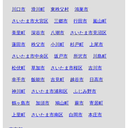
川口市
滑川町
東秩父村
鴻巣市
さいたま市大宮区
三郷市
行田市
嵐山町
美里町
深谷市
八潮市
さいたま市見沼区
蓮田市
秩父市
小川町
杉戸町
上尾市
さいたま市中央区
坂戸市
所沢市
川島町
松伏町
草加市
さいたま市桜区
吉川市
幸手市
飯能市
吉見町
越谷市
日高市
神川町
さいたま市浦和区
ふじみ野市
鶴ヶ島市
加須市
鳩山町
蕨市
寄居町
上里町
さいたま市南区
白岡市
本庄市