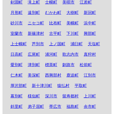
剣淵町
滝上町
士幌町
美唄市
江差町
月形町
遠別町
むかわ町
大樹町
新冠町
砂川市
ニセコ町
比布町
美幌町
浜中町
室蘭市
新篠津村
古平町
下川町
興部町
上士幌町
芦別市
上ノ国町
浦臼町
天塩町
日高町
広尾町
浦河町
歌志内市
真狩村
愛別町
津別町
標茶町
釧路市
松前町
仁木町
美深町
西興部村
鹿追町
江別市
厚沢部町
新十津川町
猿払村
平取町
幕別町
様似町
深川市
留寿都村
上川町
斜里町
弟子屈町
帯広市
福島町
余市町