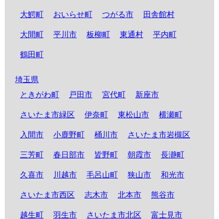
大鰐町
おいらせ町
つがる市
田舎館村
大間町
平川市
板柳町
東通村
平内町
鶴田町
埼玉県
ときがわ町
戸田市
宮代町
新座市
さいたま市緑区
伊奈町
東松山市
横瀬町
入間市
小鹿野町
桶川市
さいたま市岩槻区
三芳町
春日部市
皆野町
朝霞市
長瀞町
久喜市
川越市
毛呂山町
狭山市
和光市
さいたま市西区
志木市
北本市
熊谷市
越生町
羽生市
さいたま市北区
富士見市