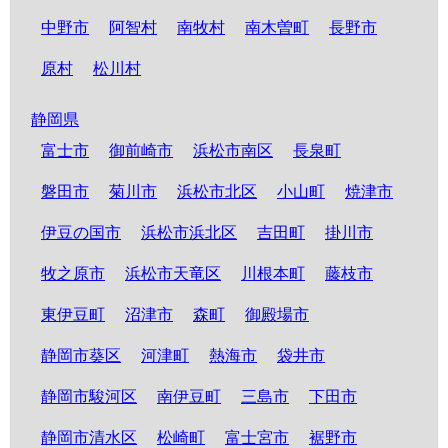
中野市
阿智村
南牧村
南木曽町
長野市
原村
松川村
静岡県
富士市
御前崎市
浜松市南区
長泉町
磐田市
菊川市
浜松市北区
小山町
焼津市
伊豆の国市
浜松市浜北区
吉田町
掛川市
牧之原市
浜松市天竜区
川根本町
藤枝市
東伊豆町
沼津市
森町
御殿場市
静岡市葵区
河津町
熱海市
袋井市
静岡市駿河区
南伊豆町
三島市
下田市
静岡市清水区
松崎町
富士宮市
裾野市