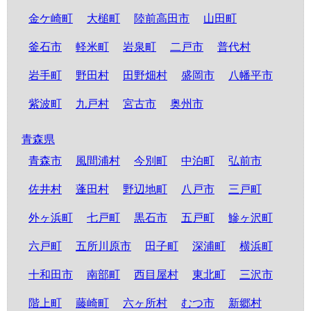
金ケ崎町
大槌町
陸前高田市
山田町
釜石市
軽米町
岩泉町
二戸市
普代村
岩手町
野田村
田野畑村
盛岡市
八幡平市
紫波町
九戸村
宮古市
奥州市
青森県
青森市
風間浦村
今別町
中泊町
弘前市
佐井村
蓬田村
野辺地町
八戸市
三戸町
外ヶ浜町
七戸町
黒石市
五戸町
鰺ヶ沢町
六戸町
五所川原市
田子町
深浦町
横浜町
十和田市
南部町
西目屋村
東北町
三沢市
階上町
藤崎町
六ヶ所村
むつ市
新郷村