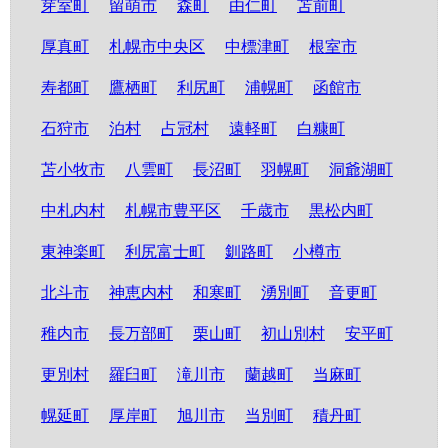
芽室町
留萌市
森町
由仁町
苫前町
厚真町
札幌市中央区
中標津町
根室市
寿都町
鷹栖町
利尻町
浦幌町
函館市
石狩市
泊村
占冠村
遠軽町
白糠町
苫小牧市
八雲町
長沼町
羽幌町
洞爺湖町
中札内村
札幌市豊平区
千歳市
黒松内町
東神楽町
利尻富士町
釧路町
小樽市
北斗市
神恵内村
和寒町
湧別町
音更町
稚内市
長万部町
栗山町
初山別村
安平町
更別村
羅臼町
滝川市
蘭越町
当麻町
幌延町
厚岸町
旭川市
当別町
積丹町