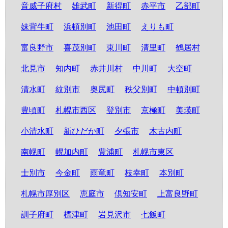
音威子府村
雄武町
新得町
赤平市
乙部町
妹背牛町
浜頓別町
池田町
えりも町
富良野市
喜茂別町
東川町
清里町
鶴居村
北見市
知内町
赤井川村
中川町
大空町
清水町
紋別市
奥尻町
秩父別町
中頓別町
豊頃町
札幌市西区
登別市
京極町
美瑛町
小清水町
新ひだか町
夕張市
木古内町
南幌町
幌加内町
豊浦町
札幌市東区
士別市
今金町
雨竜町
枝幸町
本別町
札幌市厚別区
恵庭市
倶知安町
上富良野町
訓子府町
標津町
岩見沢市
七飯町