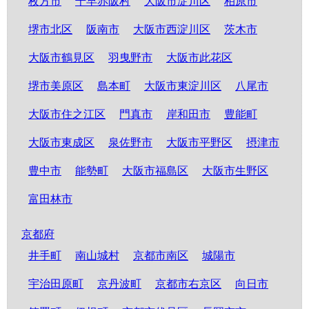
枚方市
千早赤阪村
大阪市淀川区
柏原市
堺市北区
阪南市
大阪市西淀川区
茨木市
大阪市鶴見区
羽曳野市
大阪市此花区
堺市美原区
島本町
大阪市東淀川区
八尾市
大阪市住之江区
門真市
岸和田市
豊能町
大阪市東成区
泉佐野市
大阪市平野区
摂津市
豊中市
能勢町
大阪市福島区
大阪市生野区
富田林市
京都府
井手町
南山城村
京都市南区
城陽市
宇治田原町
京丹波町
京都市右京区
向日市