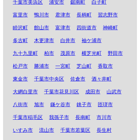
千葉市美浜区
浦安市
鋸南町
白子町
富里市
鴨川市
君津市
長柄町
習志野市
睦沢町
館山市
富津市
四街道市
神崎町
多古町
木更津市
白井市
袖ケ浦市
九十九里町
柏市
茂原市
横芝光町
野田市
松戸市
勝浦市
一宮町
芝山町
香取市
東金市
千葉市中央区
佐倉市
酒々井町
大網白里市
千葉市花見川区
成田市
山武市
八街市
旭市
鎌ケ谷市
銚子市
匝瑳市
千葉市稲毛区
我孫子市
長南町
市川市
いすみ市
流山市
千葉市若葉区
長生村