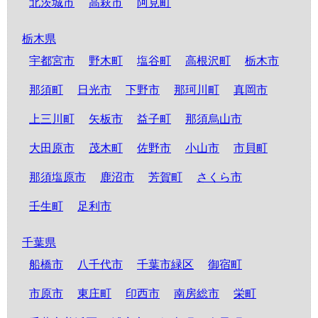
北茨城市
高萩市
阿見町
栃木県
宇都宮市
野木町
塩谷町
高根沢町
栃木市
那須町
日光市
下野市
那珂川町
真岡市
上三川町
矢板市
益子町
那須烏山市
大田原市
茂木町
佐野市
小山市
市貝町
那須塩原市
鹿沼市
芳賀町
さくら市
壬生町
足利市
千葉県
船橋市
八千代市
千葉市緑区
御宿町
市原市
東庄町
印西市
南房総市
栄町