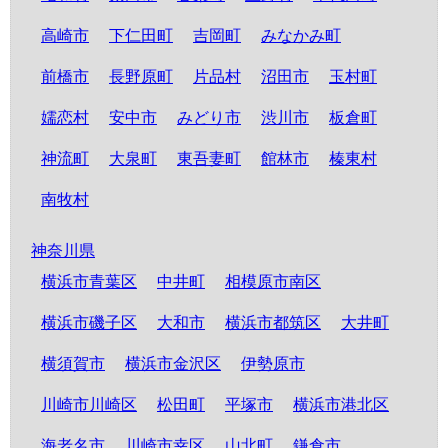
高崎市
下仁田町
吉岡町
みなかみ町
前橋市
長野原町
片品村
沼田市
玉村町
嬬恋村
安中市
みどり市
渋川市
板倉町
神流町
大泉町
東吾妻町
館林市
榛東村
南牧村
神奈川県
横浜市青葉区
中井町
相模原市南区
横浜市磯子区
大和市
横浜市都筑区
大井町
横須賀市
横浜市金沢区
伊勢原市
川崎市川崎区
松田町
平塚市
横浜市港北区
海老名市
川崎市幸区
山北町
鎌倉市