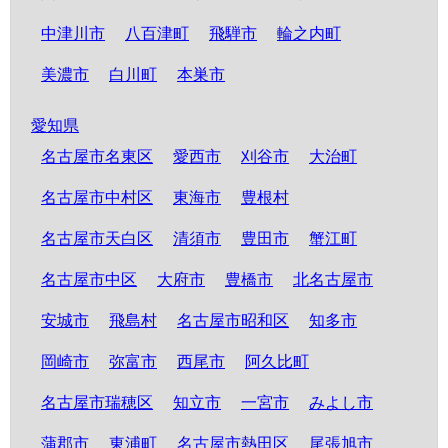
中津川市
八百津町
飛騨市
輪之内町
美濃市
白川町
本巣市
愛知県
名古屋市名東区
愛西市
刈谷市
大治町
名古屋市中村区
東海市
豊根村
名古屋市天白区
清須市
豊田市
蟹江町
名古屋市中区
大府市
豊橋市
北名古屋市
安城市
飛島村
名古屋市昭和区
知多市
岡崎市
弥富市
西尾市
阿久比町
名古屋市瑞穂区
知立市
一宮市
みよし市
蒲郡市
東浦町
名古屋市熱田区
尾張旭市