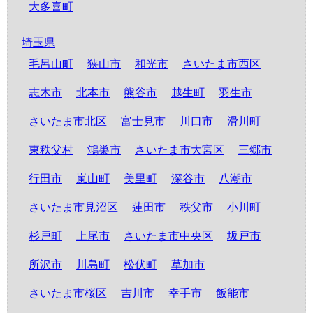
大多喜町
埼玉県
毛呂山町
狭山市
和光市
さいたま市西区
志木市
北本市
熊谷市
越生町
羽生市
さいたま市北区
富士見市
川口市
滑川町
東秩父村
鴻巣市
さいたま市大宮区
三郷市
行田市
嵐山町
美里町
深谷市
八潮市
さいたま市見沼区
蓮田市
秩父市
小川町
杉戸町
上尾市
さいたま市中央区
坂戸市
所沢市
川島町
松伏町
草加市
さいたま市桜区
吉川市
幸手市
飯能市