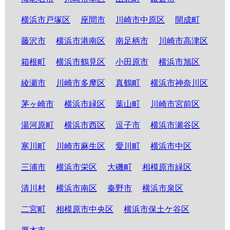
横浜市戸塚区
座間市
川崎市中原区
開成町
藤沢市
横浜市港南区
南足柄市
川崎市高津区
箱根町
横浜市鶴見区
小田原市
横浜市旭区
綾瀬市
川崎市多摩区
真鶴町
横浜市神奈川区
茅ヶ崎市
横浜市緑区
葉山町
川崎市宮前区
湯河原町
横浜市西区
逗子市
横浜市瀬谷区
寒川町
川崎市麻生区
愛川町
横浜市中区
三浦市
横浜市栄区
大磯町
相模原市緑区
清川村
横浜市南区
秦野市
横浜市泉区
二宮町
相模原市中央区
横浜市保土ケ谷区