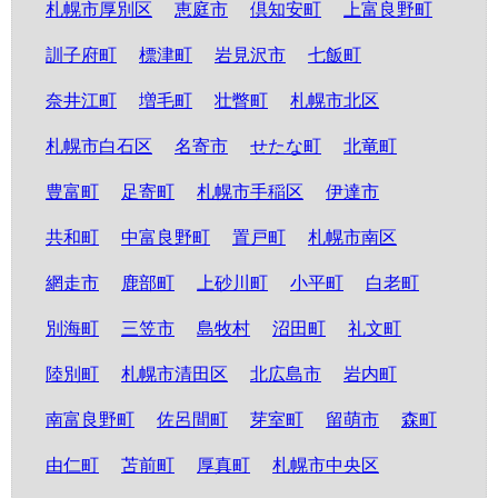
札幌市厚別区
恵庭市
倶知安町
上富良野町
訓子府町
標津町
岩見沢市
七飯町
奈井江町
増毛町
壮瞥町
札幌市北区
札幌市白石区
名寄市
せたな町
北竜町
豊富町
足寄町
札幌市手稲区
伊達市
共和町
中富良野町
置戸町
札幌市南区
網走市
鹿部町
上砂川町
小平町
白老町
別海町
三笠市
島牧村
沼田町
礼文町
陸別町
札幌市清田区
北広島市
岩内町
南富良野町
佐呂間町
芽室町
留萌市
森町
由仁町
苫前町
厚真町
札幌市中央区