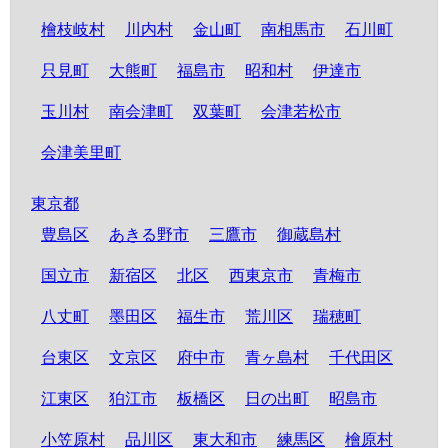
檜枝岐村
川内村
金山町
南相馬市
石川町
只見町
大熊町
福島市
昭和村
伊達市
玉川村
南会津町
双葉町
会津若松市
会津美里町
東京都
豊島区
あきる野市
三鷹市
御蔵島村
国立市
新宿区
北区
西東京市
青梅市
八丈町
墨田区
福生市
荒川区
瑞穂町
台東区
文京区
府中市
青ヶ島村
千代田区
江東区
狛江市
板橋区
日の出町
昭島市
小笠原村
品川区
東大和市
練馬区
檜原村