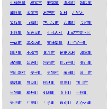
中標津町
根室市
寿都町
鷹栖町
利尻町
浦幌町
函館市
石狩市
泊村
占冠村
遠軽町
白糠町
苫小牧市
八雲町
長沼町
羽幌町
洞爺湖町
中札内村
札幌市豊平区
千歳市
黒松内町
東神楽町
利尻富士町
釧路町
小樽市
北斗市
神恵内村
和寒町
湧別町
音更町
稚内市
長万部町
栗山町
初山別村
安平町
更別村
羅臼町
滝川市
蘭越町
当麻町
幌延町
厚岸町
旭川市
当別町
積丹町
剣淵町
滝上町
士幌町
美唄市
江差町
月形町
遠別町
むかわ町