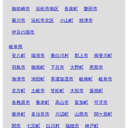
御前崎市
浜松市南区
長泉町
磐田市
菊川市
浜松市北区
小山町
焼津市
伊豆の国市
岐阜県
安八町
瑞浪市
東白川村
郡上市
揖斐川町
羽島市
御嵩町
下呂市
大野町
恵那市
海津市
池田町
美濃加茂市
岐南町
岐阜市
北方町
土岐市
笠松町
大垣市
坂祝町
各務原市
養老町
高山市
富加町
可児市
垂井町
多治見市
川辺町
山県市
関ケ原町
関市
七宗町
白川村
瑞穂市
神戸町