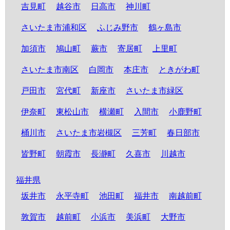
吉見町
越谷市
日高市
神川町
さいたま市浦和区
ふじみ野市
鶴ヶ島市
加須市
鳩山町
蕨市
寄居町
上里町
さいたま市南区
白岡市
本庄市
ときがわ町
戸田市
宮代町
新座市
さいたま市緑区
伊奈町
東松山市
横瀬町
入間市
小鹿野町
桶川市
さいたま市岩槻区
三芳町
春日部市
皆野町
朝霞市
長瀞町
久喜市
川越市
福井県
坂井市
永平寺町
池田町
福井市
南越前町
敦賀市
越前町
小浜市
美浜町
大野市