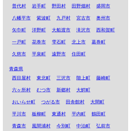
普代村
岩手町
野田村
田野畑村
盛岡市
八幡平市
紫波町
九戸村
宮古市
奥州市
矢巾町
洋野町
大船渡市
滝沢市
西和賀町
一戸町
花巻市
雫石町
北上市
葛巻町
久慈市
平泉町
遠野市
住田町
青森県
西目屋村
東北町
三沢市
階上町
藤崎町
六ヶ所村
むつ市
新郷村
大鰐町
おいらせ町
つがる市
田舎館村
大間町
平川市
板柳町
東通村
平内町
鶴田町
青森市
風間浦村
今別町
中泊町
弘前市