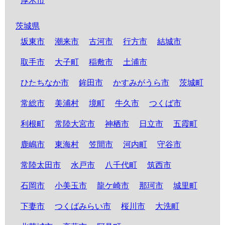
厚木市
茨城県
坂東市
潮来市
古河市
行方市
結城市
取手市
大子町
稲敷市
土浦市
ひたちなか市
鉾田市
かすみがうら市
茨城町
常総市
美浦村
境町
牛久市
つくば市
利根町
常陸大宮市
神栖市
日立市
五霞町
鹿嶋市
東海村
笠間市
河内町
守谷市
常陸太田市
水戸市
八千代町
筑西市
石岡市
小美玉市
龍ケ崎市
那珂市
城里町
下妻市
つくばみらい市
桜川市
大洗町