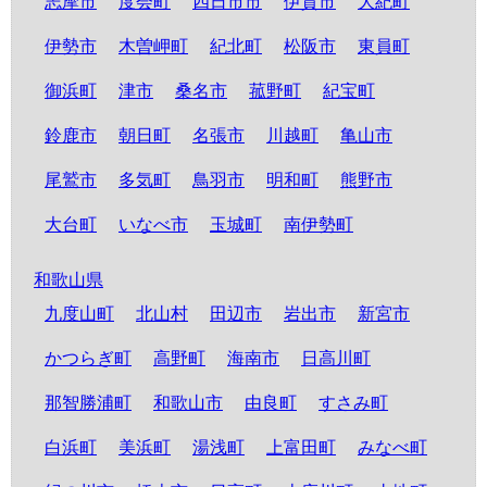
志摩市
度会町
四日市市
伊賀市
大紀町
伊勢市
木曽岬町
紀北町
松阪市
東員町
御浜町
津市
桑名市
菰野町
紀宝町
鈴鹿市
朝日町
名張市
川越町
亀山市
尾鷲市
多気町
鳥羽市
明和町
熊野市
大台町
いなべ市
玉城町
南伊勢町
和歌山県
九度山町
北山村
田辺市
岩出市
新宮市
かつらぎ町
高野町
海南市
日高川町
那智勝浦町
和歌山市
由良町
すさみ町
白浜町
美浜町
湯浅町
上富田町
みなべ町