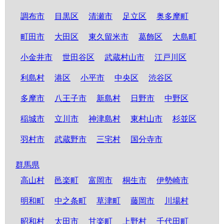
調布市
目黒区
清瀬市
足立区
奥多摩町
町田市
大田区
東久留米市
葛飾区
大島町
小金井市
世田谷区
武蔵村山市
江戸川区
利島村
港区
小平市
中央区
渋谷区
多摩市
八王子市
新島村
日野市
中野区
稲城市
立川市
神津島村
東村山市
杉並区
羽村市
武蔵野市
三宅村
国分寺市
群馬県
高山村
邑楽町
富岡市
桐生市
伊勢崎市
明和町
中之条町
草津町
藤岡市
川場村
昭和村
太田市
甘楽町
上野村
千代田町