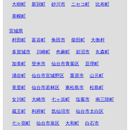
大樹町
新冠町
砂川市
ニセコ町
比布町
美幌町
宮城県
村田町
富谷町
角田市
柴田町
大衡村
多賀城市
川崎町
色麻町
岩沼市
丸森町
加美町
登米市
仙台市青葉区
亘理町
涌谷町
仙台市宮城野区
栗原市
山元町
美里町
仙台市若林区
東松島市
松島町
女川町
大崎市
七ヶ浜町
塩竈市
南三陸町
蔵王町
利府町
気仙沼市
仙台市太白区
七ヶ宿町
仙台市泉区
大和町
白石市