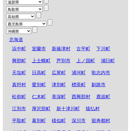
北海道
浜中町
室蘭市
新篠津村
古平町
下川町
興部町
上士幌町
芦別市
上ノ国町
浦臼町
天塩町
日高町
広尾町
浦河町
歌志内市
真狩村
愛別町
津別町
標茶町
釧路市
松前町
仁木町
美深町
西興部村
鹿追町
江別市
厚沢部町
新十津川町
猿払村
平取町
幕別町
様似町
深川市
留寿都村