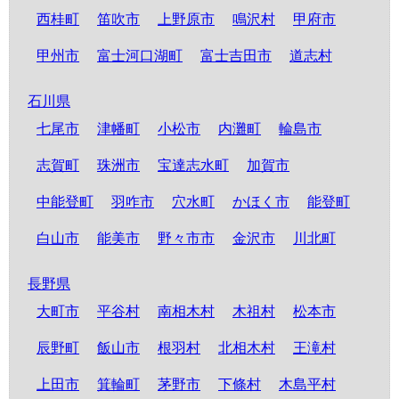
西桂町
笛吹市
上野原市
鳴沢村
甲府市
甲州市
富士河口湖町
富士吉田市
道志村
石川県
七尾市
津幡町
小松市
内灘町
輪島市
志賀町
珠洲市
宝達志水町
加賀市
中能登町
羽咋市
穴水町
かほく市
能登町
白山市
能美市
野々市市
金沢市
川北町
長野県
大町市
平谷村
南相木村
木祖村
松本市
辰野町
飯山市
根羽村
北相木村
王滝村
上田市
箕輪町
茅野市
下條村
木島平村