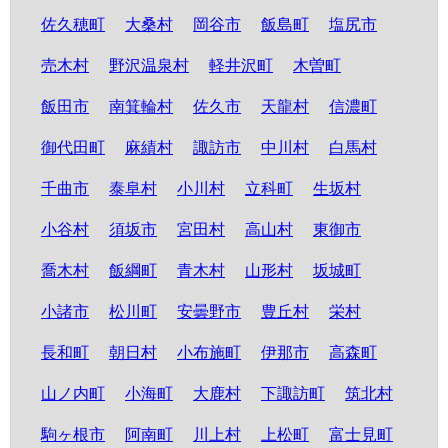
佐久穂町
大桑村
岡谷市
飯島町
塩尻市
売木村
野沢温泉村
軽井沢町
木曽町
飯田市
南箕輪村
佐久市
天龍村
信濃町
御代田町
麻績村
諏訪市
中川村
白馬村
千曲市
泰阜村
小川村
立科町
生坂村
小谷村
須坂市
宮田村
高山村
東御市
喬木村
飯綱町
青木村
山形村
坂城町
小諸市
松川町
安曇野市
豊丘村
栄村
長和町
朝日村
小布施町
伊那市
高森町
山ノ内町
小海町
大鹿村
下諏訪町
筑北村
駒ヶ根市
阿南町
川上村
上松町
富士見町