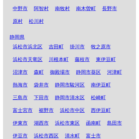
中野市
阿智村
南牧村
南木曽町
長野市
原村
松川村
静岡県
浜松市浜北区
吉田町
掛川市
牧之原市
浜松市天竜区
川根本町
藤枝市
東伊豆町
沼津市
森町
御殿場市
静岡市葵区
河津町
熱海市
袋井市
静岡市駿河区
南伊豆町
三島市
下田市
静岡市清水区
松崎町
富士宮市
裾野市
浜松市中区
西伊豆町
伊東市
湖西市
浜松市東区
函南町
島田市
伊豆市
浜松市西区
清水町
富士市