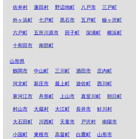
佐井村
蓬田村
野辺地町
八戸市
三戸町
外ヶ浜町
七戸町
黒石市
五戸町
鰺ヶ沢町
六戸町
五所川原市
田子町
深浦町
横浜町
十和田市
南部町
山形県
鶴岡市
中山町
三川町
酒田市
庄内町
河北町
新庄市
最上町
遊佐町
西川町
寒河江市
舟形町
上山市
真室川町
朝日町
村山市
大蔵村
大江町
長井市
鮭川村
大石田町
川西町
天童市
戸沢村
南陽市
小国町
東根市
高畠町
白鷹町
山形市