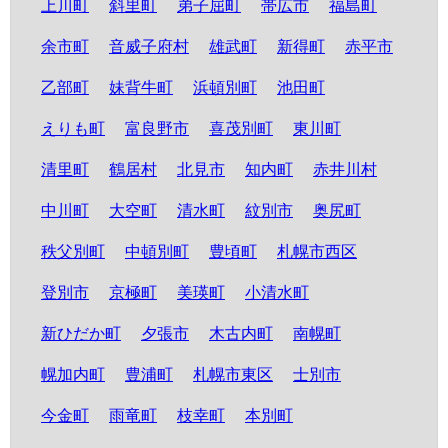
上川町
斜里町
弟子屈町
帯広市
福島町
余市町
音威子府村
雄武町
新得町
赤平市
乙部町
妹背牛町
浜頓別町
池田町
えりも町
富良野市
喜茂別町
東川町
清里町
鶴居村
北見市
知内町
赤井川村
中川町
大空町
清水町
紋別市
奥尻町
秩父別町
中頓別町
豊頃町
札幌市西区
登別市
京極町
美瑛町
小清水町
新ひだか町
夕張市
木古内町
南幌町
幌加内町
豊浦町
札幌市東区
士別市
今金町
雨竜町
枝幸町
本別町