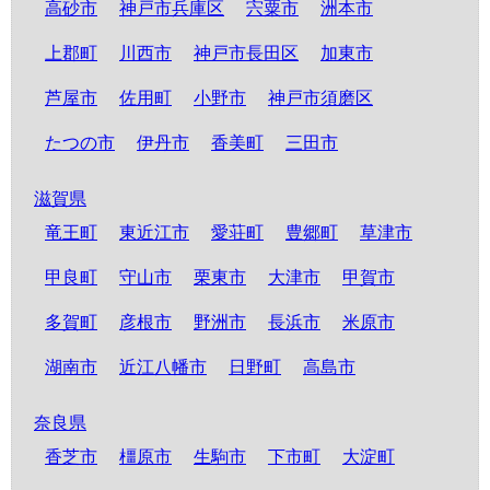
高砂市
神戸市兵庫区
宍粟市
洲本市
上郡町
川西市
神戸市長田区
加東市
芦屋市
佐用町
小野市
神戸市須磨区
たつの市
伊丹市
香美町
三田市
滋賀県
竜王町
東近江市
愛荘町
豊郷町
草津市
甲良町
守山市
栗東市
大津市
甲賀市
多賀町
彦根市
野洲市
長浜市
米原市
湖南市
近江八幡市
日野町
高島市
奈良県
香芝市
橿原市
生駒市
下市町
大淀町