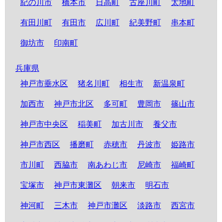
紀の川市
橋本市
日高町
古座川町
太地町
有田川町
有田市
広川町
紀美野町
串本町
御坊市
印南町
兵庫県
神戸市垂水区
猪名川町
相生市
新温泉町
加西市
神戸市北区
多可町
豊岡市
篠山市
神戸市中央区
稲美町
加古川市
養父市
神戸市西区
播磨町
赤穂市
丹波市
姫路市
市川町
西脇市
南あわじ市
尼崎市
福崎町
宝塚市
神戸市東灘区
朝来市
明石市
神河町
三木市
神戸市灘区
淡路市
西宮市