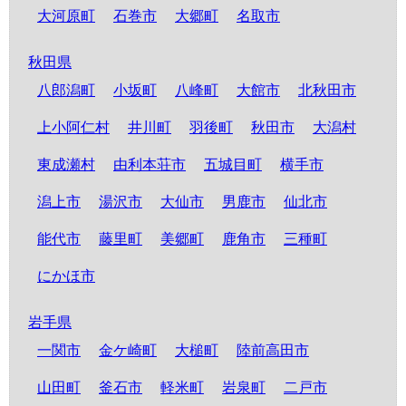
大河原町
石巻市
大郷町
名取市
秋田県
八郎潟町
小坂町
八峰町
大館市
北秋田市
上小阿仁村
井川町
羽後町
秋田市
大潟村
東成瀬村
由利本荘市
五城目町
横手市
潟上市
湯沢市
大仙市
男鹿市
仙北市
能代市
藤里町
美郷町
鹿角市
三種町
にかほ市
岩手県
一関市
金ケ崎町
大槌町
陸前高田市
山田町
釜石市
軽米町
岩泉町
二戸市