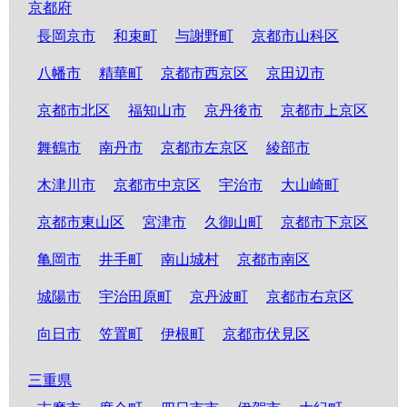
京都府
長岡京市
和束町
与謝野町
京都市山科区
八幡市
精華町
京都市西京区
京田辺市
京都市北区
福知山市
京丹後市
京都市上京区
舞鶴市
南丹市
京都市左京区
綾部市
木津川市
京都市中京区
宇治市
大山崎町
京都市東山区
宮津市
久御山町
京都市下京区
亀岡市
井手町
南山城村
京都市南区
城陽市
宇治田原町
京丹波町
京都市右京区
向日市
笠置町
伊根町
京都市伏見区
三重県