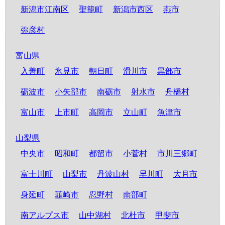
新潟市江南区
聖籠町
新潟市西区
燕市
弥彦村
富山県
入善町
氷見市
朝日町
滑川市
黒部市
砺波市
小矢部市
南砺市
射水市
舟橋村
富山市
上市町
高岡市
立山町
魚津市
山梨県
中央市
昭和町
都留市
小菅村
市川三郷町
富士川町
山梨市
丹波山村
早川町
大月市
身延町
韮崎市
忍野村
南部町
南アルプス市
山中湖村
北杜市
甲斐市