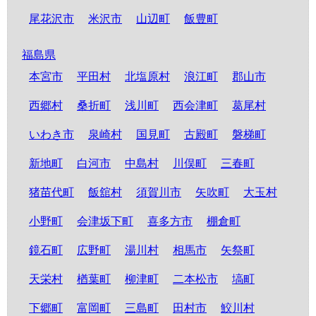
尾花沢市
米沢市
山辺町
飯豊町
福島県
本宮市
平田村
北塩原村
浪江町
郡山市
西郷村
桑折町
浅川町
西会津町
葛尾村
いわき市
泉崎村
国見町
古殿町
磐梯町
新地町
白河市
中島村
川俣町
三春町
猪苗代町
飯舘村
須賀川市
矢吹町
大玉村
小野町
会津坂下町
喜多方市
棚倉町
鏡石町
広野町
湯川村
相馬市
矢祭町
天栄村
楢葉町
柳津町
二本松市
塙町
下郷町
富岡町
三島町
田村市
鮫川村