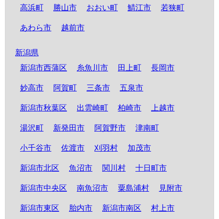
高浜町
勝山市
おおい町
鯖江市
若狭町
あわら市
越前市
新潟県
新潟市西蒲区
糸魚川市
田上町
長岡市
妙高市
阿賀町
三条市
五泉市
新潟市秋葉区
出雲崎町
柏崎市
上越市
湯沢町
新発田市
阿賀野市
津南町
小千谷市
佐渡市
刈羽村
加茂市
新潟市北区
魚沼市
関川村
十日町市
新潟市中央区
南魚沼市
粟島浦村
見附市
新潟市東区
胎内市
新潟市南区
村上市