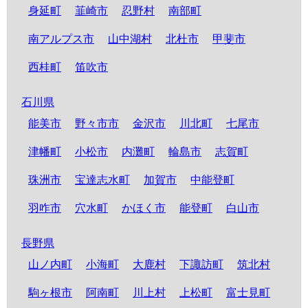
身延町
韮崎市
忍野村
南部町
南アルプス市
山中湖村
北杜市
甲斐市
西桂町
笛吹市
石川県
能美市
野々市市
金沢市
川北町
七尾市
津幡町
小松市
内灘町
輪島市
志賀町
珠洲市
宝達志水町
加賀市
中能登町
羽咋市
穴水町
かほく市
能登町
白山市
長野県
山ノ内町
小海町
大鹿村
下諏訪町
筑北村
駒ヶ根市
阿南町
川上村
上松町
富士見町