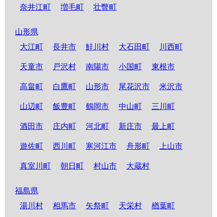
奈井江町
増毛町
壮瞥町
山形県
大江町
長井市
鮭川村
大石田町
川西町
天童市
戸沢村
南陽市
小国町
東根市
高畠町
白鷹町
山形市
尾花沢市
米沢市
山辺町
飯豊町
鶴岡市
中山町
三川町
酒田市
庄内町
河北町
新庄市
最上町
遊佐町
西川町
寒河江市
舟形町
上山市
真室川町
朝日町
村山市
大蔵村
福島県
湯川村
相馬市
矢祭町
天栄村
楢葉町