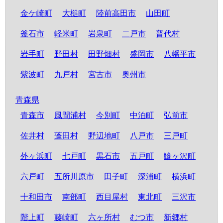
金ケ崎町
大槌町
陸前高田市
山田町
釜石市
軽米町
岩泉町
二戸市
普代村
岩手町
野田村
田野畑村
盛岡市
八幡平市
紫波町
九戸村
宮古市
奥州市
青森県
青森市
風間浦村
今別町
中泊町
弘前市
佐井村
蓬田村
野辺地町
八戸市
三戸町
外ヶ浜町
七戸町
黒石市
五戸町
鰺ヶ沢町
六戸町
五所川原市
田子町
深浦町
横浜町
十和田市
南部町
西目屋村
東北町
三沢市
階上町
藤崎町
六ヶ所村
むつ市
新郷村