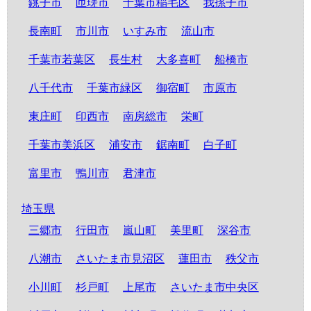
銚子市
匝瑳市
千葉市稲毛区
我孫子市
長南町
市川市
いすみ市
流山市
千葉市若葉区
長生村
大多喜町
船橋市
八千代市
千葉市緑区
御宿町
市原市
東庄町
印西市
南房総市
栄町
千葉市美浜区
浦安市
鋸南町
白子町
富里市
鴨川市
君津市
埼玉県
三郷市
行田市
嵐山町
美里町
深谷市
八潮市
さいたま市見沼区
蓮田市
秩父市
小川町
杉戸町
上尾市
さいたま市中央区