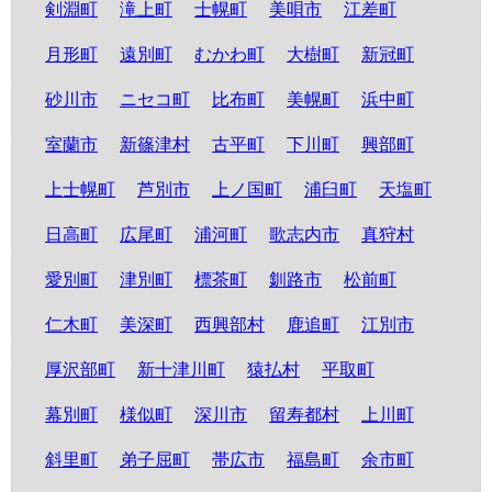
剣淵町
滝上町
士幌町
美唄市
江差町
月形町
遠別町
むかわ町
大樹町
新冠町
砂川市
ニセコ町
比布町
美幌町
浜中町
室蘭市
新篠津村
古平町
下川町
興部町
上士幌町
芦別市
上ノ国町
浦臼町
天塩町
日高町
広尾町
浦河町
歌志内市
真狩村
愛別町
津別町
標茶町
釧路市
松前町
仁木町
美深町
西興部村
鹿追町
江別市
厚沢部町
新十津川町
猿払村
平取町
幕別町
様似町
深川市
留寿都村
上川町
斜里町
弟子屈町
帯広市
福島町
余市町