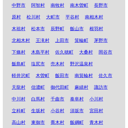
中野市
阿智村
南牧村
南木曽町
長野市
原村
松川村
大町市
平谷村
南相木村
木祖村
松本市
辰野町
飯山市
根羽村
北相木村
王滝村
上田市
箕輪町
茅野市
下條村
木島平村
佐久穂町
大桑村
岡谷市
飯島町
塩尻市
売木村
野沢温泉村
軽井沢町
木曽町
飯田市
南箕輪村
佐久市
天龍村
信濃町
御代田町
麻績村
諏訪市
中川村
白馬村
千曲市
泰阜村
小川村
立科町
生坂村
小谷村
須坂市
宮田村
高山村
東御市
喬木村
飯綱町
青木村