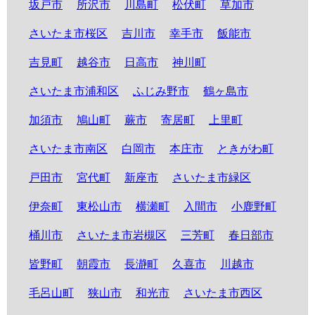
坂戸市
所沢市
川島町
松伏町
草加市
さいたま市桜区
吉川市
幸手市
飯能市
吉見町
越谷市
日高市
神川町
さいたま市浦和区
ふじみ野市
鶴ヶ島市
加須市
鳩山町
蕨市
寄居町
上里町
さいたま市南区
白岡市
本庄市
ときがわ町
戸田市
宮代町
新座市
さいたま市緑区
伊奈町
東松山市
横瀬町
入間市
小鹿野町
桶川市
さいたま市岩槻区
三芳町
春日部市
皆野町
朝霞市
長瀞町
久喜市
川越市
毛呂山町
狭山市
和光市
さいたま市西区