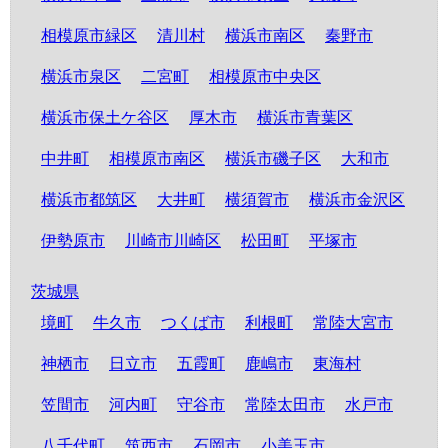
相模原市緑区
清川村
横浜市南区
秦野市
横浜市泉区
二宮町
相模原市中央区
横浜市保土ケ谷区
厚木市
横浜市青葉区
中井町
相模原市南区
横浜市磯子区
大和市
横浜市都筑区
大井町
横須賀市
横浜市金沢区
伊勢原市
川崎市川崎区
松田町
平塚市
茨城県
境町
牛久市
つくば市
利根町
常陸大宮市
神栖市
日立市
五霞町
鹿嶋市
東海村
笠間市
河内町
守谷市
常陸太田市
水戸市
八千代町
筑西市
石岡市
小美玉市