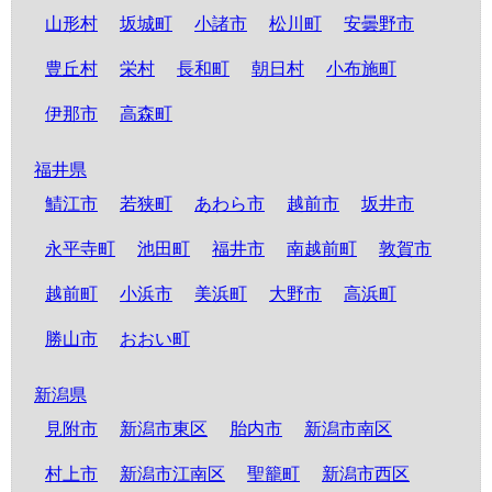
山形村
坂城町
小諸市
松川町
安曇野市
豊丘村
栄村
長和町
朝日村
小布施町
伊那市
高森町
福井県
鯖江市
若狭町
あわら市
越前市
坂井市
永平寺町
池田町
福井市
南越前町
敦賀市
越前町
小浜市
美浜町
大野市
高浜町
勝山市
おおい町
新潟県
見附市
新潟市東区
胎内市
新潟市南区
村上市
新潟市江南区
聖籠町
新潟市西区