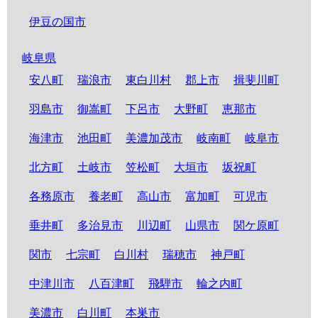
伊豆の国市
岐阜県
安八町
瑞浪市
東白川村
郡上市
揖斐川町
羽島市
御嵩町
下呂市
大野町
恵那市
海津市
池田町
美濃加茂市
岐南町
岐阜市
北方町
土岐市
笠松町
大垣市
坂祝町
各務原市
養老町
高山市
富加町
可児市
垂井町
多治見市
川辺町
山県市
関ケ原町
関市
七宗町
白川村
瑞穂市
神戸町
中津川市
八百津町
飛騨市
輪之内町
美濃市
白川町
本巣市