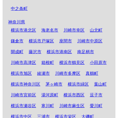
中之条町
神奈川県
横浜市港北区
海老名市
川崎市幸区
山北町
鎌倉市
横浜市戸塚区
座間市
川崎市中原区
開成町
藤沢市
横浜市港南区
南足柄市
川崎市高津区
箱根町
横浜市鶴見区
小田原市
横浜市旭区
綾瀬市
川崎市多摩区
真鶴町
横浜市神奈川区
茅ヶ崎市
横浜市緑区
葉山町
川崎市宮前区
湯河原町
横浜市西区
逗子市
横浜市瀬谷区
寒川町
川崎市麻生区
愛川町
横浜市中区
三浦市
横浜市栄区
大磯町