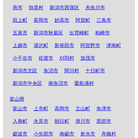
燕市
弥彦村
新潟市西蒲区
糸魚川市
田上町
長岡市
妙高市
阿賀町
三条市
五泉市
新潟市秋葉区
出雲崎町
柏崎市
上越市
湯沢町
新発田市
阿賀野市
津南町
小千谷市
佐渡市
刈羽村
加茂市
新潟市北区
魚沼市
関川村
十日町市
新潟市中央区
南魚沼市
粟島浦村
富山県
富山市
上市町
高岡市
立山町
魚津市
入善町
氷見市
朝日町
滑川市
黒部市
砺波市
小矢部市
南砺市
射水市
舟橋村