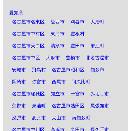
愛知県
名古屋市名東区
愛西市
刈谷市
大治町
名古屋市中村区
東海市
豊根村
名古屋市天白区
清須市
豊田市
蟹江町
名古屋市中区
大府市
豊橋市
北名古屋市
安城市
飛島村
名古屋市昭和区
知多市
岡崎市
弥富市
西尾市
阿久比町
名古屋市瑞穂区
知立市
一宮市
みよし市
蒲郡市
東浦町
名古屋市熱田区
尾張旭市
瀬戸市
あま市
犬山市
南知多町
名古屋市中川区
高浜市
半田市
長久手市