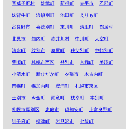
音威子府村
雄武町
新得町
赤平市
乙部町
妹背牛町
浜頓別町
池田町
えりも町
富良野市
喜茂別町
東川町
清里町
鶴居村
北見市
知内町
赤井川村
中川町
大空町
清水町
紋別市
奥尻町
秩父別町
中頓別町
豊頃町
札幌市西区
登別市
京極町
美瑛町
小清水町
新ひだか町
夕張市
木古内町
南幌町
幌加内町
豊浦町
札幌市東区
士別市
今金町
雨竜町
枝幸町
本別町
札幌市厚別区
恵庭市
倶知安町
上富良野町
訓子府町
標津町
岩見沢市
七飯町