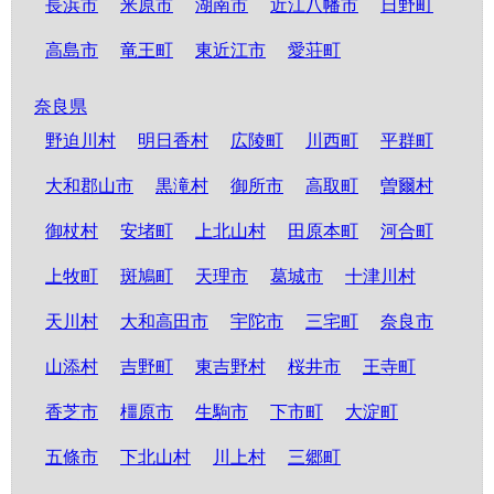
長浜市
米原市
湖南市
近江八幡市
日野町
高島市
竜王町
東近江市
愛荘町
奈良県
野迫川村
明日香村
広陵町
川西町
平群町
大和郡山市
黒滝村
御所市
高取町
曽爾村
御杖村
安堵町
上北山村
田原本町
河合町
上牧町
斑鳩町
天理市
葛城市
十津川村
天川村
大和高田市
宇陀市
三宅町
奈良市
山添村
吉野町
東吉野村
桜井市
王寺町
香芝市
橿原市
生駒市
下市町
大淀町
五條市
下北山村
川上村
三郷町