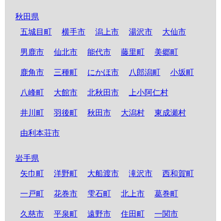
秋田県
五城目町
横手市
潟上市
湯沢市
大仙市
男鹿市
仙北市
能代市
藤里町
美郷町
鹿角市
三種町
にかほ市
八郎潟町
小坂町
八峰町
大館市
北秋田市
上小阿仁村
井川町
羽後町
秋田市
大潟村
東成瀬村
由利本荘市
岩手県
矢巾町
洋野町
大船渡市
滝沢市
西和賀町
一戸町
花巻市
雫石町
北上市
葛巻町
久慈市
平泉町
遠野市
住田町
一関市