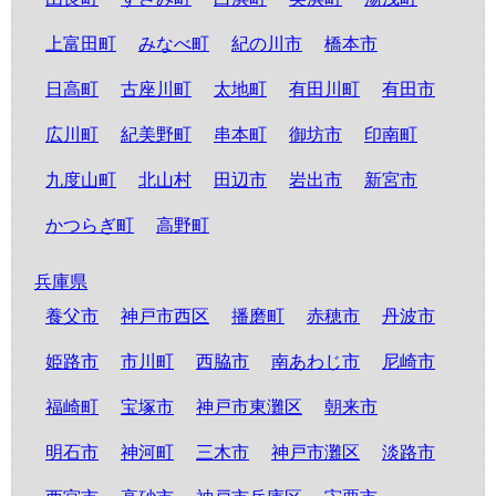
上富田町
みなべ町
紀の川市
橋本市
日高町
古座川町
太地町
有田川町
有田市
広川町
紀美野町
串本町
御坊市
印南町
九度山町
北山村
田辺市
岩出市
新宮市
かつらぎ町
高野町
兵庫県
養父市
神戸市西区
播磨町
赤穂市
丹波市
姫路市
市川町
西脇市
南あわじ市
尼崎市
福崎町
宝塚市
神戸市東灘区
朝来市
明石市
神河町
三木市
神戸市灘区
淡路市