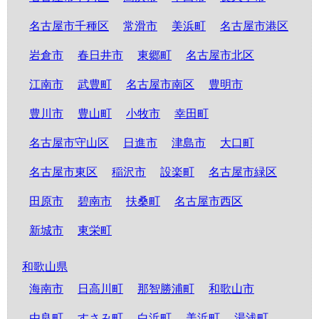
名古屋市千種区
常滑市
美浜町
名古屋市港区
岩倉市
春日井市
東郷町
名古屋市北区
江南市
武豊町
名古屋市南区
豊明市
豊川市
豊山町
小牧市
幸田町
名古屋市守山区
日進市
津島市
大口町
名古屋市東区
稲沢市
設楽町
名古屋市緑区
田原市
碧南市
扶桑町
名古屋市西区
新城市
東栄町
和歌山県
海南市
日高川町
那智勝浦町
和歌山市
由良町
すさみ町
白浜町
美浜町
湯浅町