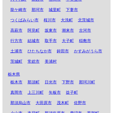
龍ケ崎市
那珂市
城里町
下妻市
つくばみらい市
桜川市
大洗町
北茨城市
高萩市
阿見町
坂東市
潮来市
古河市
行方市
結城市
取手市
大子町
稲敷市
土浦市
ひたちなか市
鉾田市
かすみがうら市
茨城町
常総市
美浦村
栃木県
栃木市
那須町
日光市
下野市
那珂川町
真岡市
上三川町
矢板市
益子町
那須烏山市
大田原市
茂木町
佐野市