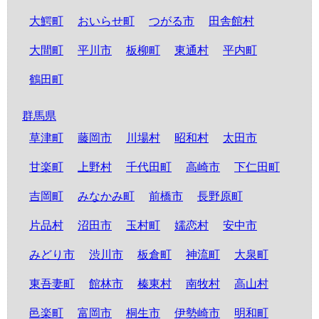
大鰐町
おいらせ町
つがる市
田舎館村
大間町
平川市
板柳町
東通村
平内町
鶴田町
群馬県
草津町
藤岡市
川場村
昭和村
太田市
甘楽町
上野村
千代田町
高崎市
下仁田町
吉岡町
みなかみ町
前橋市
長野原町
片品村
沼田市
玉村町
嬬恋村
安中市
みどり市
渋川市
板倉町
神流町
大泉町
東吾妻町
館林市
榛東村
南牧村
高山村
邑楽町
富岡市
桐生市
伊勢崎市
明和町