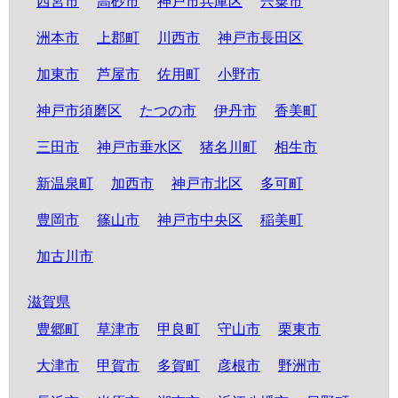
西宮市
高砂市
神戸市兵庫区
宍粟市
洲本市
上郡町
川西市
神戸市長田区
加東市
芦屋市
佐用町
小野市
神戸市須磨区
たつの市
伊丹市
香美町
三田市
神戸市垂水区
猪名川町
相生市
新温泉町
加西市
神戸市北区
多可町
豊岡市
篠山市
神戸市中央区
稲美町
加古川市
滋賀県
豊郷町
草津市
甲良町
守山市
栗東市
大津市
甲賀市
多賀町
彦根市
野洲市