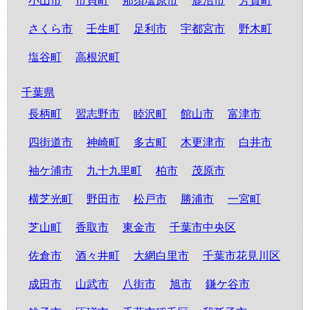
小山市
市貝町
那須塩原市
鹿沼市
芳賀町
さくら市
壬生町
足利市
宇都宮市
野木町
塩谷町
高根沢町
千葉県
長柄町
習志野市
睦沢町
館山市
富津市
四街道市
神崎町
多古町
木更津市
白井市
袖ケ浦市
九十九里町
柏市
茂原市
横芝光町
野田市
松戸市
勝浦市
一宮町
芝山町
香取市
東金市
千葉市中央区
佐倉市
酒々井町
大網白里市
千葉市花見川区
成田市
山武市
八街市
旭市
鎌ケ谷市