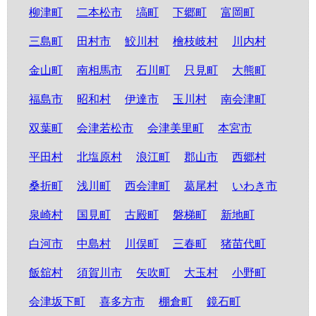
柳津町
二本松市
塙町
下郷町
富岡町
三島町
田村市
鮫川村
檜枝岐村
川内村
金山町
南相馬市
石川町
只見町
大熊町
福島市
昭和村
伊達市
玉川村
南会津町
双葉町
会津若松市
会津美里町
本宮市
平田村
北塩原村
浪江町
郡山市
西郷村
桑折町
浅川町
西会津町
葛尾村
いわき市
泉崎村
国見町
古殿町
磐梯町
新地町
白河市
中島村
川俣町
三春町
猪苗代町
飯舘村
須賀川市
矢吹町
大玉村
小野町
会津坂下町
喜多方市
棚倉町
鏡石町