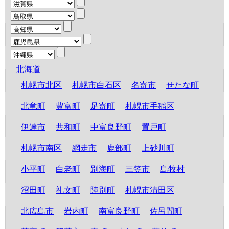
北海道
札幌市北区
札幌市白石区
名寄市
せたな町
北竜町
豊富町
足寄町
札幌市手稲区
伊達市
共和町
中富良野町
置戸町
札幌市南区
網走市
鹿部町
上砂川町
小平町
白老町
別海町
三笠市
島牧村
沼田町
礼文町
陸別町
札幌市清田区
北広島市
岩内町
南富良野町
佐呂間町