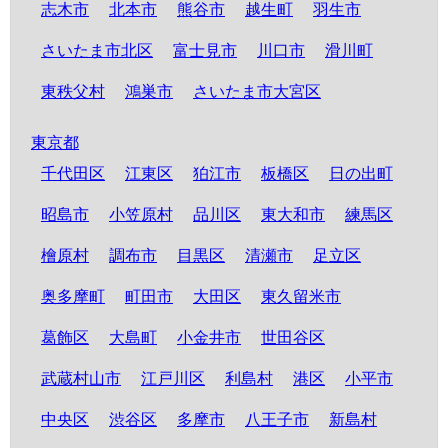
志木市
北本市
熊谷市
越生町
羽生市
さいたま市北区
富士見市
川口市
滑川町
東秩父村
鴻巣市
さいたま市大宮区
東京都
千代田区
江東区
狛江市
板橋区
日の出町
昭島市
小笠原村
品川区
東大和市
練馬区
檜原村
調布市
目黒区
清瀬市
足立区
奥多摩町
町田市
大田区
東久留米市
葛飾区
大島町
小金井市
世田谷区
武蔵村山市
江戸川区
利島村
港区
小平市
中央区
渋谷区
多摩市
八王子市
新島村