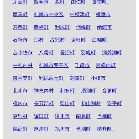
芽室町
留萌市
森町
由仁町
苫前町
厚真町
札幌市中央区
中標津町
根室市
寿都町
鷹栖町
利尻町
浦幌町
函館市
石狩市
泊村
占冠村
遠軽町
白糠町
苫小牧市
八雲町
長沼町
羽幌町
洞爺湖町
中札内村
札幌市豊平区
千歳市
黒松内町
東神楽町
利尻富士町
釧路町
小樽市
北斗市
神恵内村
和寒町
湧別町
音更町
稚内市
長万部町
栗山町
初山別村
安平町
更別村
羅臼町
滝川市
蘭越町
当麻町
幌延町
厚岸町
旭川市
当別町
積丹町