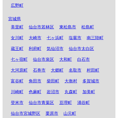
広野町
宮城県
美里町
仙台市若林区
東松島市
松島町
女川町
大崎市
七ヶ浜町
塩竈市
南三陸町
蔵王町
利府町
気仙沼市
仙台市太白区
七ヶ宿町
仙台市泉区
大和町
白石市
大河原町
石巻市
大郷町
名取市
村田町
富谷町
角田市
柴田町
大衡村
多賀城市
川崎町
色麻町
岩沼市
丸森町
加美町
登米市
仙台市青葉区
亘理町
涌谷町
仙台市宮城野区
栗原市
山元町