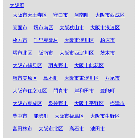
大阪府
大阪市天王寺区
守口市
河南町
大阪市西成区
箕面市
堺市南区
大阪狭山市
大阪市浪速区
枚方市
千早赤阪村
大阪市淀川区
柏原市
堺市北区
阪南市
大阪市西淀川区
茨木市
大阪市鶴見区
羽曳野市
大阪市此花区
堺市美原区
島本町
大阪市東淀川区
八尾市
大阪市住之江区
門真市
岸和田市
豊能町
大阪市東成区
泉佐野市
大阪市平野区
摂津市
豊中市
能勢町
大阪市福島区
大阪市生野区
富田林市
大阪市北区
高石市
池田市