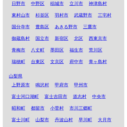
日野市
中野区
稲城市
立川市
神津島村
東村山市
杉並区
羽村市
武蔵野市
三宅村
国分寺市
豊島区
あきる野市
三鷹市
御蔵島村
国立市
新宿区
北区
西東京市
青梅市
八丈町
墨田区
福生市
荒川区
瑞穂町
台東区
文京区
府中市
青ヶ島村
山梨県
上野原市
鳴沢村
甲府市
甲州市
富士河口湖町
富士吉田市
道志村
中央市
昭和町
都留市
小菅村
市川三郷町
富士川町
山梨市
丹波山村
早川町
大月市