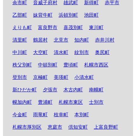
余市町
音威子府村
雄武町
新得町
赤平市
乙部町
妹背牛町
浜頓別町
池田町
えりも町
富良野市
喜茂別町
東川町
清里町
鶴居村
北見市
知内町
赤井川村
中川町
大空町
清水町
紋別市
奥尻町
秩父別町
中頓別町
豊頃町
札幌市西区
登別市
京極町
美瑛町
小清水町
新ひだか町
夕張市
木古内町
南幌町
幌加内町
豊浦町
札幌市東区
士別市
今金町
雨竜町
枝幸町
本別町
札幌市厚別区
恵庭市
倶知安町
上富良野町