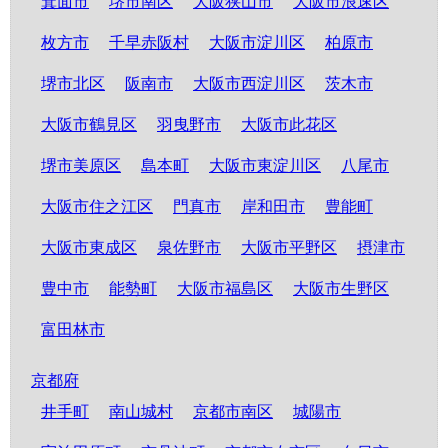
箕面市
堺市南区
大阪狭山市
大阪市浪速区
枚方市
千早赤阪村
大阪市淀川区
柏原市
堺市北区
阪南市
大阪市西淀川区
茨木市
大阪市鶴見区
羽曳野市
大阪市此花区
堺市美原区
島本町
大阪市東淀川区
八尾市
大阪市住之江区
門真市
岸和田市
豊能町
大阪市東成区
泉佐野市
大阪市平野区
摂津市
豊中市
能勢町
大阪市福島区
大阪市生野区
富田林市
京都府
井手町
南山城村
京都市南区
城陽市