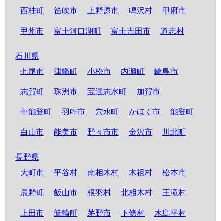
西桂町
笛吹市
上野原市
鳴沢村
甲府市
甲州市
富士河口湖町
富士吉田市
道志村
石川県
七尾市
津幡町
小松市
内灘町
輪島市
志賀町
珠洲市
宝達志水町
加賀市
中能登町
羽咋市
穴水町
かほく市
能登町
白山市
能美市
野々市市
金沢市
川北町
長野県
大町市
平谷村
南相木村
木祖村
松本市
辰野町
飯山市
根羽村
北相木村
王滝村
上田市
箕輪町
茅野市
下條村
木島平村