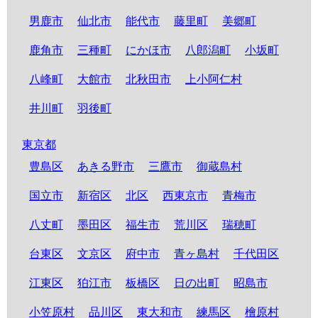
男鹿市
仙北市
能代市
藤里町
美郷町
鹿角市
三種町
にかほ市
八郎潟町
小坂町
八峰町
大館市
北秋田市
上小阿仁村
井川町
羽後町
東京都
豊島区
あきる野市
三鷹市
御蔵島村
国立市
新宿区
北区
西東京市
青梅市
八丈町
墨田区
福生市
荒川区
瑞穂町
台東区
文京区
府中市
青ヶ島村
千代田区
江東区
狛江市
板橋区
日の出町
昭島市
小笠原村
品川区
東大和市
練馬区
檜原村