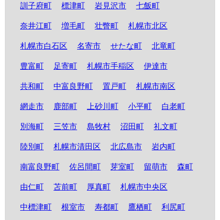
訓子府町
標津町
岩見沢市
七飯町
奈井江町
増毛町
壮瞥町
札幌市北区
札幌市白石区
名寄市
せたな町
北竜町
豊富町
足寄町
札幌市手稲区
伊達市
共和町
中富良野町
置戸町
札幌市南区
網走市
鹿部町
上砂川町
小平町
白老町
別海町
三笠市
島牧村
沼田町
礼文町
陸別町
札幌市清田区
北広島市
岩内町
南富良野町
佐呂間町
芽室町
留萌市
森町
由仁町
苫前町
厚真町
札幌市中央区
中標津町
根室市
寿都町
鷹栖町
利尻町