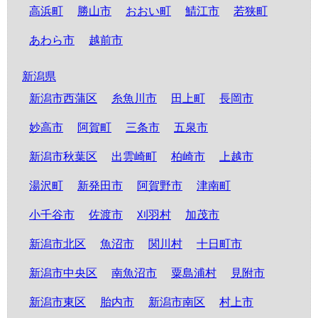
高浜町
勝山市
おおい町
鯖江市
若狭町
あわら市
越前市
新潟県
新潟市西蒲区
糸魚川市
田上町
長岡市
妙高市
阿賀町
三条市
五泉市
新潟市秋葉区
出雲崎町
柏崎市
上越市
湯沢町
新発田市
阿賀野市
津南町
小千谷市
佐渡市
刈羽村
加茂市
新潟市北区
魚沼市
関川村
十日町市
新潟市中央区
南魚沼市
粟島浦村
見附市
新潟市東区
胎内市
新潟市南区
村上市