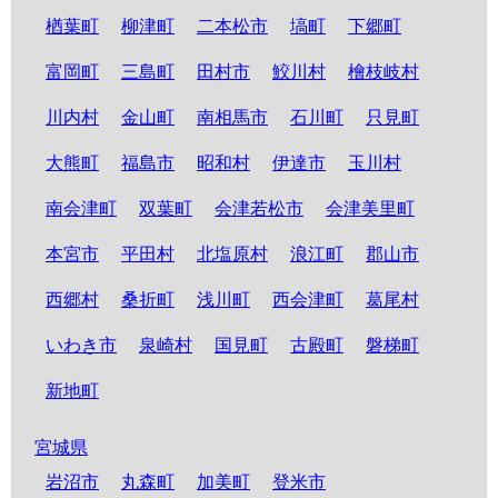
楢葉町
柳津町
二本松市
塙町
下郷町
富岡町
三島町
田村市
鮫川村
檜枝岐村
川内村
金山町
南相馬市
石川町
只見町
大熊町
福島市
昭和村
伊達市
玉川村
南会津町
双葉町
会津若松市
会津美里町
本宮市
平田村
北塩原村
浪江町
郡山市
西郷村
桑折町
浅川町
西会津町
葛尾村
いわき市
泉崎村
国見町
古殿町
磐梯町
新地町
宮城県
岩沼市
丸森町
加美町
登米市