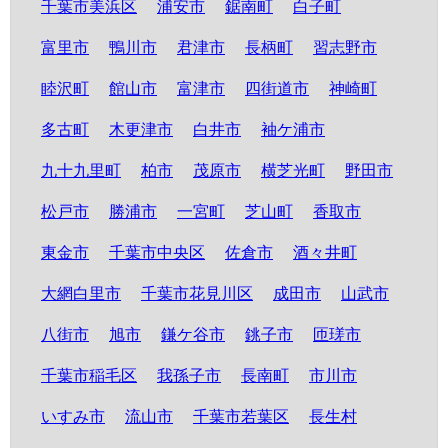
千葉市美浜区
浦安市
鋸南町
白子町
富里市
鴨川市
君津市
長柄町
習志野市
睦沢町
館山市
富津市
四街道市
神崎町
多古町
木更津市
白井市
袖ケ浦市
九十九里町
柏市
茂原市
横芝光町
野田市
松戸市
勝浦市
一宮町
芝山町
香取市
東金市
千葉市中央区
佐倉市
酒々井町
大網白里市
千葉市花見川区
成田市
山武市
八街市
旭市
鎌ケ谷市
銚子市
匝瑳市
千葉市稲毛区
我孫子市
長南町
市川市
いすみ市
流山市
千葉市若葉区
長生村