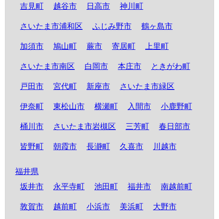
吉見町
越谷市
日高市
神川町
さいたま市浦和区
ふじみ野市
鶴ヶ島市
加須市
鳩山町
蕨市
寄居町
上里町
さいたま市南区
白岡市
本庄市
ときがわ町
戸田市
宮代町
新座市
さいたま市緑区
伊奈町
東松山市
横瀬町
入間市
小鹿野町
桶川市
さいたま市岩槻区
三芳町
春日部市
皆野町
朝霞市
長瀞町
久喜市
川越市
福井県
坂井市
永平寺町
池田町
福井市
南越前町
敦賀市
越前町
小浜市
美浜町
大野市