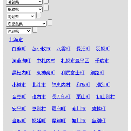
北海道
白糠町
苫小牧市
八雲町
長沼町
羽幌町
洞爺湖町
中札内村
札幌市豊平区
千歳市
黒松内町
東神楽町
利尻富士町
釧路町
小樽市
北斗市
神恵内村
和寒町
湧別町
音更町
稚内市
長万部町
栗山町
初山別村
安平町
更別村
羅臼町
滝川市
蘭越町
当麻町
幌延町
厚岸町
旭川市
当別町