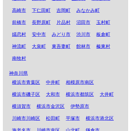
高崎市
下仁田町
吉岡町
みなかみ町
前橋市
長野原町
片品村
沼田市
玉村町
嬬恋村
安中市
みどり市
渋川市
板倉町
神流町
大泉町
東吾妻町
館林市
榛東村
南牧村
神奈川県
横浜市青葉区
中井町
相模原市南区
横浜市磯子区
大和市
横浜市都筑区
大井町
横須賀市
横浜市金沢区
伊勢原市
川崎市川崎区
松田町
平塚市
横浜市港北区
海老名市
川崎市幸区
山北町
鎌倉市