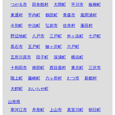
つがる市
田舎館村
大間町
平川市
板柳町
東通村
平内町
鶴田町
青森市
風間浦村
今別町
中泊町
弘前市
佐井村
蓬田村
野辺地町
八戸市
三戸町
外ヶ浜町
七戸町
黒石市
五戸町
鰺ヶ沢町
六戸町
五所川原市
田子町
深浦町
横浜町
十和田市
南部町
西目屋村
東北町
三沢市
階上町
藤崎町
六ヶ所村
むつ市
新郷村
大鰐町
おいらせ町
山形県
寒河江市
舟形町
上山市
真室川町
朝日町