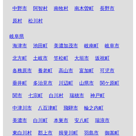
中野市
阿智村
南牧村
南木曽町
長野市
原村
松川村
岐阜県
海津市
池田町
美濃加茂市
岐南町
岐阜市
北方町
土岐市
笠松町
大垣市
坂祝町
各務原市
養老町
高山市
富加町
可児市
垂井町
多治見市
川辺町
山県市
関ケ原町
関市
七宗町
白川村
瑞穂市
神戸町
中津川市
八百津町
飛騨市
輪之内町
美濃市
白川町
本巣市
安八町
瑞浪市
東白川村
郡上市
揖斐川町
羽島市
御嵩町