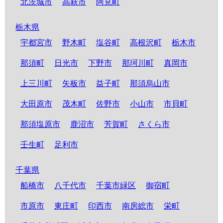
北茨城市
高萩市
阿見町
栃木県
宇都宮市
野木町
塩谷町
高根沢町
栃木市
那須町
日光市
下野市
那珂川町
真岡市
上三川町
矢板市
益子町
那須烏山市
大田原市
茂木町
佐野市
小山市
市貝町
那須塩原市
鹿沼市
芳賀町
さくら市
壬生町
足利市
千葉県
船橋市
八千代市
千葉市緑区
御宿町
市原市
東庄町
印西市
南房総市
栄町