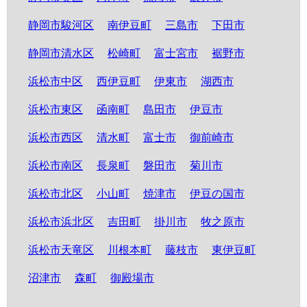
静岡市駿河区
南伊豆町
三島市
下田市
静岡市清水区
松崎町
富士宮市
裾野市
浜松市中区
西伊豆町
伊東市
湖西市
浜松市東区
函南町
島田市
伊豆市
浜松市西区
清水町
富士市
御前崎市
浜松市南区
長泉町
磐田市
菊川市
浜松市北区
小山町
焼津市
伊豆の国市
浜松市浜北区
吉田町
掛川市
牧之原市
浜松市天竜区
川根本町
藤枝市
東伊豆町
沼津市
森町
御殿場市