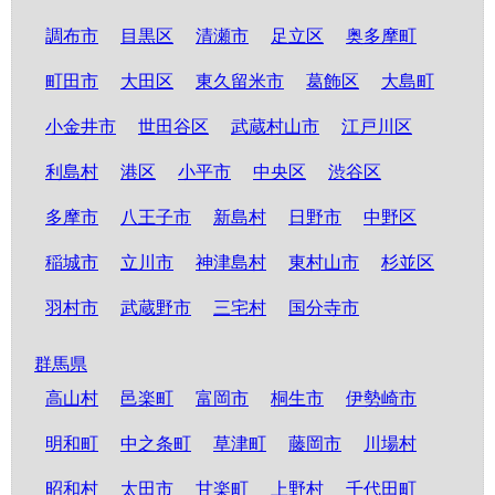
調布市
目黒区
清瀬市
足立区
奥多摩町
町田市
大田区
東久留米市
葛飾区
大島町
小金井市
世田谷区
武蔵村山市
江戸川区
利島村
港区
小平市
中央区
渋谷区
多摩市
八王子市
新島村
日野市
中野区
稲城市
立川市
神津島村
東村山市
杉並区
羽村市
武蔵野市
三宅村
国分寺市
群馬県
高山村
邑楽町
富岡市
桐生市
伊勢崎市
明和町
中之条町
草津町
藤岡市
川場村
昭和村
太田市
甘楽町
上野村
千代田町