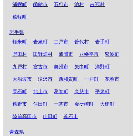
浦幌町
函館市
石狩市
泊村
占冠村
遠軽町
岩手県
軽米町
岩泉町
二戸市
普代村
岩手町
野田村
田野畑村
盛岡市
八幡平市
紫波町
九戸村
宮古市
奥州市
矢巾町
洋野町
大船渡市
滝沢市
西和賀町
一戸町
花巻市
雫石町
北上市
葛巻町
久慈市
平泉町
遠野市
住田町
一関市
金ケ崎町
大槌町
陸前高田市
山田町
釜石市
青森県