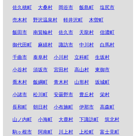
佐久穂町
大桑村
岡谷市
飯島町
塩尻市
売木村
野沢温泉村
軽井沢町
木曽町
飯田市
南箕輪村
佐久市
天龍村
信濃町
御代田町
麻績村
諏訪市
中川村
白馬村
千曲市
泰阜村
小川村
立科町
生坂村
小谷村
須坂市
宮田村
高山村
東御市
喬木村
飯綱町
青木村
山形村
坂城町
小諸市
松川町
安曇野市
豊丘村
栄村
長和町
朝日村
小布施町
伊那市
高森町
山ノ内町
小海町
大鹿村
下諏訪町
筑北村
駒ヶ根市
阿南町
川上村
上松町
富士見町