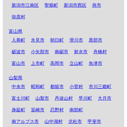
新潟市江南区
聖籠町
新潟市西区
燕市
弥彦村
富山県
入善町
氷見市
朝日町
滑川市
黒部市
砺波市
小矢部市
南砺市
射水市
舟橋村
富山市
上市町
高岡市
立山町
魚津市
山梨県
中央市
昭和町
都留市
小菅村
市川三郷町
富士川町
山梨市
丹波山村
早川町
大月市
身延町
韮崎市
忍野村
南部町
南アルプス市
山中湖村
北杜市
甲斐市