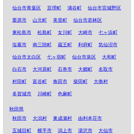
仙台市青葉区
亘理町
涌谷町
仙台市宮城野区
栗原市
山元町
美里町
仙台市若林区
東松島市
松島町
女川町
大崎市
七ヶ浜町
塩竈市
南三陸町
蔵王町
利府町
気仙沼市
仙台市太白区
七ヶ宿町
仙台市泉区
大和町
白石市
大河原町
石巻市
大郷町
名取市
村田町
富谷町
角田市
柴田町
大衡村
多賀城市
川崎町
色麻町
秋田県
秋田市
大潟村
東成瀬村
由利本荘市
五城目町
横手市
潟上市
湯沢市
大仙市