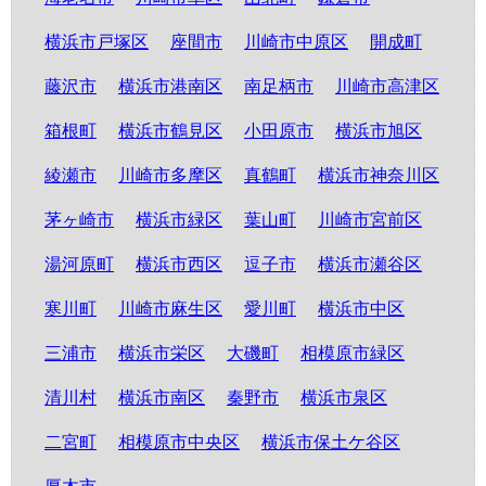
横浜市戸塚区
座間市
川崎市中原区
開成町
藤沢市
横浜市港南区
南足柄市
川崎市高津区
箱根町
横浜市鶴見区
小田原市
横浜市旭区
綾瀬市
川崎市多摩区
真鶴町
横浜市神奈川区
茅ヶ崎市
横浜市緑区
葉山町
川崎市宮前区
湯河原町
横浜市西区
逗子市
横浜市瀬谷区
寒川町
川崎市麻生区
愛川町
横浜市中区
三浦市
横浜市栄区
大磯町
相模原市緑区
清川村
横浜市南区
秦野市
横浜市泉区
二宮町
相模原市中央区
横浜市保土ケ谷区