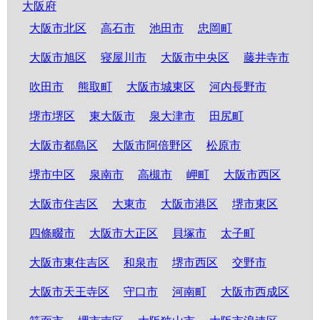
大阪府
大阪市北区
高石市
池田市
忠岡町
大阪市旭区
寝屋川市
大阪市中央区
藤井寺市
吹田市
熊取町
大阪市城東区
河内長野市
堺市堺区
東大阪市
泉大津市
田尻町
大阪市都島区
大阪市阿倍野区
松原市
堺市中区
泉南市
高槻市
岬町
大阪市西区
大阪市住吉区
大東市
大阪市港区
堺市東区
四條畷市
大阪市大正区
貝塚市
太子町
大阪市東住吉区
和泉市
堺市西区
交野市
大阪市天王寺区
守口市
河南町
大阪市西成区