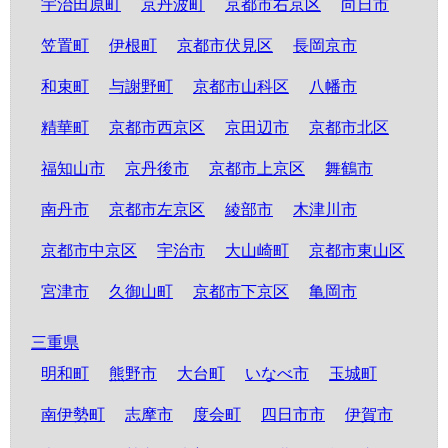
宇治田原町
京丹波町
京都市右京区
向日市
笠置町
伊根町
京都市伏見区
長岡京市
和束町
与謝野町
京都市山科区
八幡市
精華町
京都市西京区
京田辺市
京都市北区
福知山市
京丹後市
京都市上京区
舞鶴市
南丹市
京都市左京区
綾部市
木津川市
京都市中京区
宇治市
大山崎町
京都市東山区
宮津市
久御山町
京都市下京区
亀岡市
三重県
明和町
熊野市
大台町
いなべ市
玉城町
南伊勢町
志摩市
度会町
四日市市
伊賀市