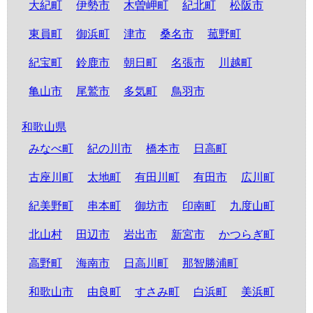
大紀町
伊勢市
木曽岬町
紀北町
松阪市
東員町
御浜町
津市
桑名市
菰野町
紀宝町
鈴鹿市
朝日町
名張市
川越町
亀山市
尾鷲市
多気町
鳥羽市
和歌山県
みなべ町
紀の川市
橋本市
日高町
古座川町
太地町
有田川町
有田市
広川町
紀美野町
串本町
御坊市
印南町
九度山町
北山村
田辺市
岩出市
新宮市
かつらぎ町
高野町
海南市
日高川町
那智勝浦町
和歌山市
由良町
すさみ町
白浜町
美浜町