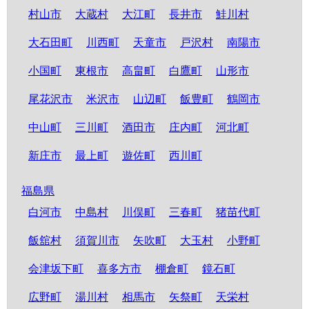
村山市
大蔵村
大江町
長井市
鮭川村
大石田町
川西町
天童市
戸沢村
南陽市
小国町
東根市
高畠町
白鷹町
山形市
尾花沢市
米沢市
山辺町
飯豊町
鶴岡市
中山町
三川町
酒田市
庄内町
河北町
新庄市
最上町
遊佐町
西川町
福島県
白河市
中島村
川俣町
三春町
猪苗代町
飯舘村
須賀川市
矢吹町
大玉村
小野町
会津坂下町
喜多方市
棚倉町
鏡石町
広野町
湯川村
相馬市
矢祭町
天栄村