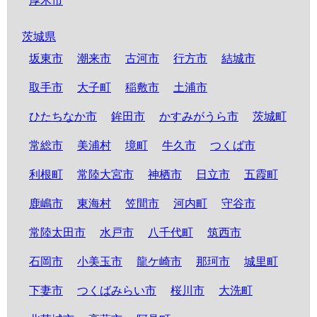
厚木市
茨城県
坂東市
潮来市
古河市
行方市
結城市
取手市
大子町
稲敷市
土浦市
ひたちなか市
鉾田市
かすみがうら市
茨城町
常総市
美浦村
境町
牛久市
つくば市
利根町
常陸大宮市
神栖市
日立市
五霞町
鹿嶋市
東海村
笠間市
河内町
守谷市
常陸太田市
水戸市
八千代町
筑西市
石岡市
小美玉市
龍ケ崎市
那珂市
城里町
下妻市
つくばみらい市
桜川市
大洗町