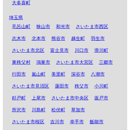
大多喜町
埼玉県
毛呂山町
狭山市
和光市
さいたま市西区
志木市
北本市
熊谷市
越生町
羽生市
さいたま市北区
富士見市
川口市
滑川町
東秩父村
鴻巣市
さいたま市大宮区
三郷市
行田市
嵐山町
美里町
深谷市
八潮市
さいたま市見沼区
蓮田市
秩父市
小川町
杉戸町
上尾市
さいたま市中央区
坂戸市
所沢市
川島町
松伏町
草加市
さいたま市桜区
吉川市
幸手市
飯能市