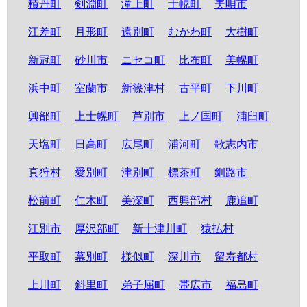
積丹町
剣淵町
滝上町
士幌町
美唄市
江差町
月形町
遠別町
むかわ町
大樹町
新冠町
砂川市
ニセコ町
比布町
美幌町
浜中町
室蘭市
新篠津村
古平町
下川町
興部町
上士幌町
芦別市
上ノ国町
浦臼町
天塩町
日高町
広尾町
浦河町
歌志内市
真狩村
愛別町
津別町
標茶町
釧路市
松前町
仁木町
美深町
西興部村
鹿追町
江別市
厚沢部町
新十津川町
猿払村
平取町
幕別町
様似町
深川市
留寿都村
上川町
斜里町
弟子屈町
帯広市
福島町