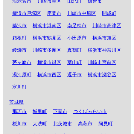
海老名市
川崎市幸区
山北町
鎌倉市
横浜市戸塚区
座間市
川崎市中原区
開成町
藤沢市
横浜市港南区
南足柄市
川崎市高津区
箱根町
横浜市鶴見区
小田原市
横浜市旭区
綾瀬市
川崎市多摩区
真鶴町
横浜市神奈川区
茅ヶ崎市
横浜市緑区
葉山町
川崎市宮前区
湯河原町
横浜市西区
逗子市
横浜市瀬谷区
寒川町
茨城県
那珂市
城里町
下妻市
つくばみらい市
桜川市
大洗町
北茨城市
高萩市
阿見町