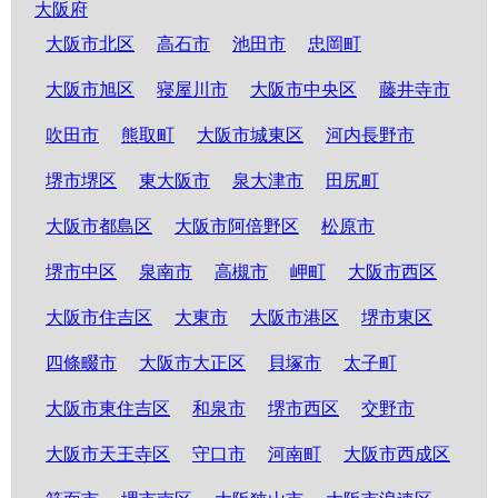
大阪府
大阪市北区
高石市
池田市
忠岡町
大阪市旭区
寝屋川市
大阪市中央区
藤井寺市
吹田市
熊取町
大阪市城東区
河内長野市
堺市堺区
東大阪市
泉大津市
田尻町
大阪市都島区
大阪市阿倍野区
松原市
堺市中区
泉南市
高槻市
岬町
大阪市西区
大阪市住吉区
大東市
大阪市港区
堺市東区
四條畷市
大阪市大正区
貝塚市
太子町
大阪市東住吉区
和泉市
堺市西区
交野市
大阪市天王寺区
守口市
河南町
大阪市西成区