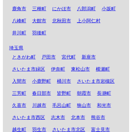
鹿角市
三種町
にかほ市
八郎潟町
小坂町
八峰町
大館市
北秋田市
上小阿仁村
井川町
羽後町
埼玉県
ときがわ町
戸田市
宮代町
新座市
さいたま市緑区
伊奈町
東松山市
横瀬町
入間市
小鹿野町
桶川市
さいたま市岩槻区
三芳町
春日部市
皆野町
朝霞市
長瀞町
久喜市
川越市
毛呂山町
狭山市
和光市
さいたま市西区
志木市
北本市
熊谷市
越生町
羽生市
さいたま市北区
富士見市