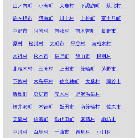
山ノ内町
小海町
大鹿村
下諏訪町
筑北村
駒ヶ根市
阿南町
川上村
上松町
富士見町
中野市
阿智村
南牧村
南木曽町
長野市
原村
松川村
大町市
平谷村
南相木村
木祖村
松本市
辰野町
飯山市
根羽村
北相木村
王滝村
上田市
箕輪町
茅野市
下條村
木島平村
佐久穂町
大桑村
岡谷市
飯島町
塩尻市
売木村
野沢温泉村
軽井沢町
木曽町
飯田市
南箕輪村
佐久市
天龍村
信濃町
御代田町
麻績村
諏訪市
中川村
白馬村
千曲市
泰阜村
小川村