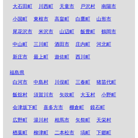
大石田町
川西町
天童市
戸沢村
南陽市
小国町
東根市
高畠町
白鷹町
山形市
尾花沢市
米沢市
山辺町
飯豊町
鶴岡市
中山町
三川町
酒田市
庄内町
河北町
新庄市
最上町
遊佐町
西川町
福島県
白河市
中島村
川俣町
三春町
猪苗代町
飯舘村
須賀川市
矢吹町
大玉村
小野町
会津坂下町
喜多方市
棚倉町
鏡石町
広野町
湯川村
相馬市
矢祭町
天栄村
楢葉町
柳津町
二本松市
塙町
下郷町