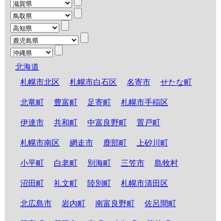
北海道
札幌市北区
札幌市白石区
名寄市
せたな町
北竜町
豊富町
足寄町
札幌市手稲区
伊達市
共和町
中富良野町
置戸町
札幌市南区
網走市
鹿部町
上砂川町
小平町
白老町
別海町
三笠市
島牧村
沼田町
礼文町
陸別町
札幌市清田区
北広島市
岩内町
南富良野町
佐呂間町