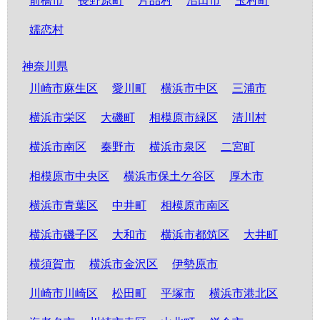
前橋市
長野原町
片品村
沼田市
玉村町
嬬恋村
神奈川県
川崎市麻生区
愛川町
横浜市中区
三浦市
横浜市栄区
大磯町
相模原市緑区
清川村
横浜市南区
秦野市
横浜市泉区
二宮町
相模原市中央区
横浜市保土ケ谷区
厚木市
横浜市青葉区
中井町
相模原市南区
横浜市磯子区
大和市
横浜市都筑区
大井町
横須賀市
横浜市金沢区
伊勢原市
川崎市川崎区
松田町
平塚市
横浜市港北区