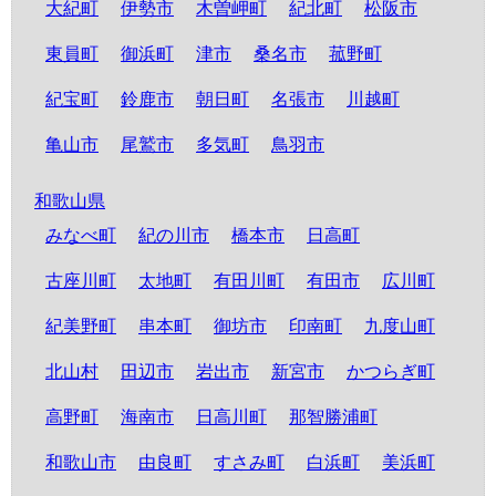
大紀町
伊勢市
木曽岬町
紀北町
松阪市
東員町
御浜町
津市
桑名市
菰野町
紀宝町
鈴鹿市
朝日町
名張市
川越町
亀山市
尾鷲市
多気町
鳥羽市
和歌山県
みなべ町
紀の川市
橋本市
日高町
古座川町
太地町
有田川町
有田市
広川町
紀美野町
串本町
御坊市
印南町
九度山町
北山村
田辺市
岩出市
新宮市
かつらぎ町
高野町
海南市
日高川町
那智勝浦町
和歌山市
由良町
すさみ町
白浜町
美浜町