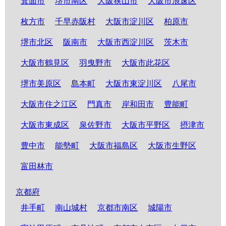
箕面市
堺市南区
大阪狭山市
大阪市浪速区
枚方市
千早赤阪村
大阪市淀川区
柏原市
堺市北区
阪南市
大阪市西淀川区
茨木市
大阪市鶴見区
羽曳野市
大阪市此花区
堺市美原区
島本町
大阪市東淀川区
八尾市
大阪市住之江区
門真市
岸和田市
豊能町
大阪市東成区
泉佐野市
大阪市平野区
摂津市
豊中市
能勢町
大阪市福島区
大阪市生野区
富田林市
京都府
井手町
南山城村
京都市南区
城陽市