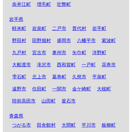
奈井江町
増毛町
壮瞥町
岩手県
軽米町
岩泉町
二戸市
普代村
岩手町
野田村
田野畑村
盛岡市
八幡平市
紫波町
九戸村
宮古市
奥州市
矢巾町
洋野町
大船渡市
滝沢市
西和賀町
一戸町
花巻市
雫石町
北上市
葛巻町
久慈市
平泉町
遠野市
住田町
一関市
金ケ崎町
大槌町
陸前高田市
山田町
釜石市
青森県
つがる市
田舎館村
大間町
平川市
板柳町