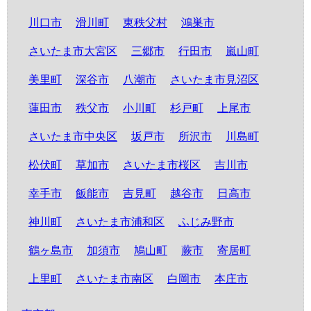
川口市
滑川町
東秩父村
鴻巣市
さいたま市大宮区
三郷市
行田市
嵐山町
美里町
深谷市
八潮市
さいたま市見沼区
蓮田市
秩父市
小川町
杉戸町
上尾市
さいたま市中央区
坂戸市
所沢市
川島町
松伏町
草加市
さいたま市桜区
吉川市
幸手市
飯能市
吉見町
越谷市
日高市
神川町
さいたま市浦和区
ふじみ野市
鶴ヶ島市
加須市
鳩山町
蕨市
寄居町
上里町
さいたま市南区
白岡市
本庄市