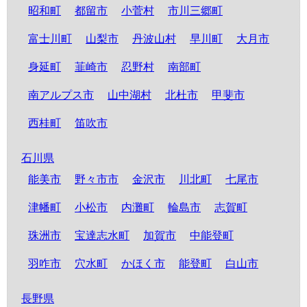
昭和町
都留市
小菅村
市川三郷町
富士川町
山梨市
丹波山村
早川町
大月市
身延町
韮崎市
忍野村
南部町
南アルプス市
山中湖村
北杜市
甲斐市
西桂町
笛吹市
石川県
能美市
野々市市
金沢市
川北町
七尾市
津幡町
小松市
内灘町
輪島市
志賀町
珠洲市
宝達志水町
加賀市
中能登町
羽咋市
穴水町
かほく市
能登町
白山市
長野県