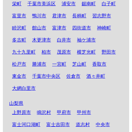
栄町
千葉市美浜区
浦安市
鋸南町
白子町
富里市
鴨川市
君津市
長柄町
習志野市
睦沢町
館山市
富津市
四街道市
神崎町
多古町
木更津市
白井市
袖ケ浦市
九十九里町
柏市
茂原市
横芝光町
野田市
松戸市
勝浦市
一宮町
芝山町
香取市
東金市
千葉市中央区
佐倉市
酒々井町
大網白里市
山梨県
上野原市
鳴沢村
甲府市
甲州市
富士河口湖町
富士吉田市
道志村
中央市