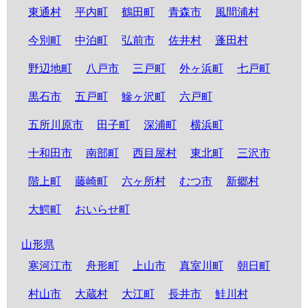
東通村
平内町
鶴田町
青森市
風間浦村
今別町
中泊町
弘前市
佐井村
蓬田村
野辺地町
八戸市
三戸町
外ヶ浜町
七戸町
黒石市
五戸町
鰺ヶ沢町
六戸町
五所川原市
田子町
深浦町
横浜町
十和田市
南部町
西目屋村
東北町
三沢市
階上町
藤崎町
六ヶ所村
むつ市
新郷村
大鰐町
おいらせ町
山形県
寒河江市
舟形町
上山市
真室川町
朝日町
村山市
大蔵村
大江町
長井市
鮭川村