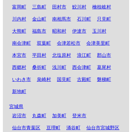
富岡町
三島町
田村市
鮫川村
檜枝岐村
川内村
金山町
南相馬市
石川町
只見町
大熊町
福島市
昭和村
伊達市
玉川村
南会津町
双葉町
会津若松市
会津美里町
本宮市
平田村
北塩原村
浪江町
郡山市
西郷村
桑折町
浅川町
西会津町
葛尾村
いわき市
泉崎村
国見町
古殿町
磐梯町
新地町
宮城県
岩沼市
丸森町
加美町
登米市
仙台市青葉区
亘理町
涌谷町
仙台市宮城野区