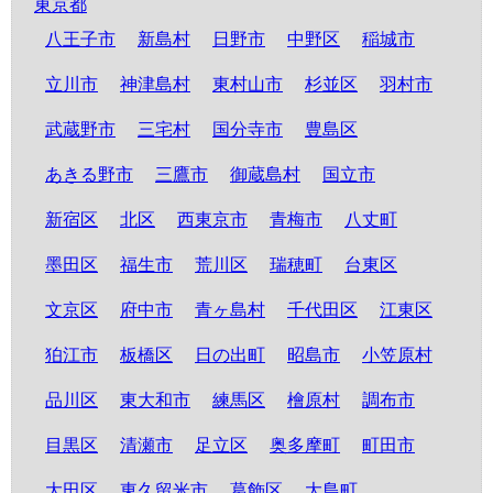
東京都
八王子市
新島村
日野市
中野区
稲城市
立川市
神津島村
東村山市
杉並区
羽村市
武蔵野市
三宅村
国分寺市
豊島区
あきる野市
三鷹市
御蔵島村
国立市
新宿区
北区
西東京市
青梅市
八丈町
墨田区
福生市
荒川区
瑞穂町
台東区
文京区
府中市
青ヶ島村
千代田区
江東区
狛江市
板橋区
日の出町
昭島市
小笠原村
品川区
東大和市
練馬区
檜原村
調布市
目黒区
清瀬市
足立区
奥多摩町
町田市
大田区
東久留米市
葛飾区
大島町