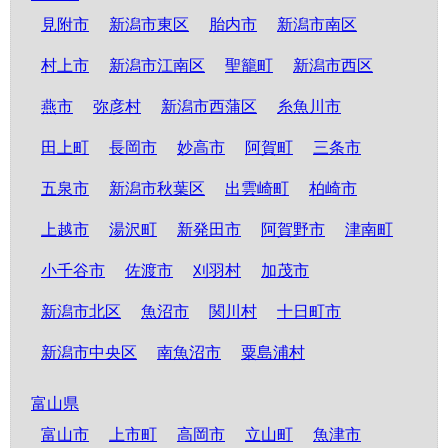
見附市
新潟市東区
胎内市
新潟市南区
村上市
新潟市江南区
聖籠町
新潟市西区
燕市
弥彦村
新潟市西蒲区
糸魚川市
田上町
長岡市
妙高市
阿賀町
三条市
五泉市
新潟市秋葉区
出雲崎町
柏崎市
上越市
湯沢町
新発田市
阿賀野市
津南町
小千谷市
佐渡市
刈羽村
加茂市
新潟市北区
魚沼市
関川村
十日町市
新潟市中央区
南魚沼市
粟島浦村
富山県
富山市
上市町
高岡市
立山町
魚津市