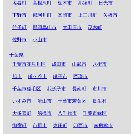
塩谷町
高根沢町
栃木市
那須町
日光市
下野市
那珂川町
真岡市
上三川町
矢板市
益子町
那須烏山市
大田原市
茂木町
佐野市
小山市
千葉県
千葉市花見川区
成田市
山武市
八街市
旭市
鎌ケ谷市
銚子市
匝瑳市
千葉市稲毛区
我孫子市
長南町
市川市
いすみ市
流山市
千葉市若葉区
長生村
大多喜町
船橋市
八千代市
千葉市緑区
御宿町
市原市
東庄町
印西市
南房総市