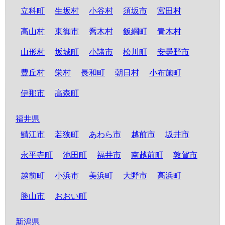
立科町
生坂村
小谷村
須坂市
宮田村
高山村
東御市
喬木村
飯綱町
青木村
山形村
坂城町
小諸市
松川町
安曇野市
豊丘村
栄村
長和町
朝日村
小布施町
伊那市
高森町
福井県
鯖江市
若狭町
あわら市
越前市
坂井市
永平寺町
池田町
福井市
南越前町
敦賀市
越前町
小浜市
美浜町
大野市
高浜町
勝山市
おおい町
新潟県