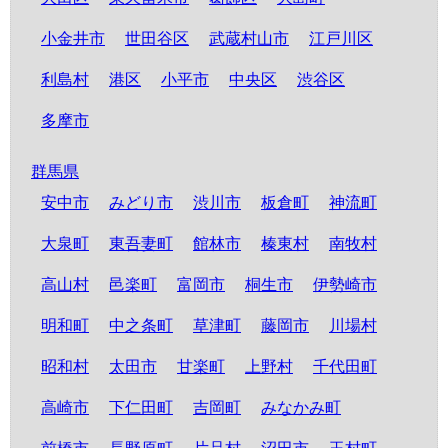
小金井市
世田谷区
武蔵村山市
江戸川区
利島村
港区
小平市
中央区
渋谷区
多摩市
群馬県
安中市
みどり市
渋川市
板倉町
神流町
大泉町
東吾妻町
館林市
榛東村
南牧村
高山村
邑楽町
富岡市
桐生市
伊勢崎市
明和町
中之条町
草津町
藤岡市
川場村
昭和村
太田市
甘楽町
上野村
千代田町
高崎市
下仁田町
吉岡町
みなかみ町