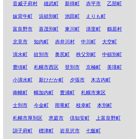
音威子府村
雄武町
新得町
赤平市
乙部町
妹背牛町
浜頓別町
池田町
えりも町
富良野市
喜茂別町
東川町
清里町
鶴居村
北見市
知内町
赤井川村
中川町
大空町
清水町
紋別市
奥尻町
秩父別町
中頓別町
豊頃町
札幌市西区
登別市
京極町
美瑛町
小清水町
新ひだか町
夕張市
木古内町
南幌町
幌加内町
豊浦町
札幌市東区
士別市
今金町
雨竜町
枝幸町
本別町
札幌市厚別区
恵庭市
倶知安町
上富良野町
訓子府町
標津町
岩見沢市
七飯町