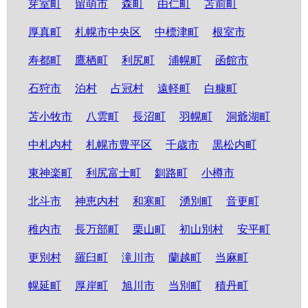
芽室町
留萌市
森町
由仁町
苫前町
厚真町
札幌市中央区
中標津町
根室市
寿都町
鷹栖町
利尻町
浦幌町
函館市
石狩市
泊村
占冠村
遠軽町
白糠町
苫小牧市
八雲町
長沼町
羽幌町
洞爺湖町
中札内村
札幌市豊平区
千歳市
黒松内町
東神楽町
利尻富士町
釧路町
小樽市
北斗市
神恵内村
和寒町
湧別町
音更町
稚内市
長万部町
栗山町
初山別村
安平町
更別村
羅臼町
滝川市
蘭越町
当麻町
幌延町
厚岸町
旭川市
当別町
積丹町