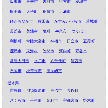
坂東市
潮来市
古河市
行方市
結城市
取手市
大子町
稲敷市
土浦市
ひたちなか市
鉾田市
かすみがうら市
茨城町
常総市
美浦村
境町
牛久市
つくば市
利根町
常陸大宮市
神栖市
日立市
五霞町
鹿嶋市
東海村
笠間市
河内町
守谷市
常陸太田市
水戸市
八千代町
筑西市
石岡市
小美玉市
龍ケ崎市
栃木県
市貝町
那須塩原市
鹿沼市
芳賀町
さくら市
壬生町
足利市
宇都宮市
野木町