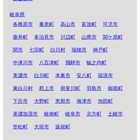
岐阜県
各務原市
養老町
高山市
富加町
可児市
垂井町
多治見市
川辺町
山県市
関ケ原町
関市
七宗町
白川村
瑞穂市
神戸町
中津川市
八百津町
飛騨市
輪之内町
美濃市
白川町
本巣市
安八町
瑞浪市
東白川村
郡上市
揖斐川町
羽島市
御嵩町
下呂市
大野町
恵那市
海津市
池田町
美濃加茂市
岐南町
岐阜市
北方町
土岐市
笠松町
大垣市
坂祝町