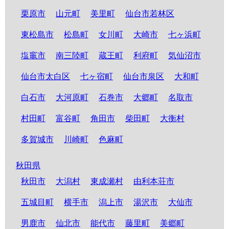
栗原市
山元町
美里町
仙台市若林区
東松島市
松島町
女川町
大崎市
七ヶ浜町
塩竈市
南三陸町
蔵王町
利府町
気仙沼市
仙台市太白区
七ヶ宿町
仙台市泉区
大和町
白石市
大河原町
石巻市
大郷町
名取市
村田町
富谷町
角田市
柴田町
大衡村
多賀城市
川崎町
色麻町
秋田県
秋田市
大潟村
東成瀬村
由利本荘市
五城目町
横手市
潟上市
湯沢市
大仙市
男鹿市
仙北市
能代市
藤里町
美郷町