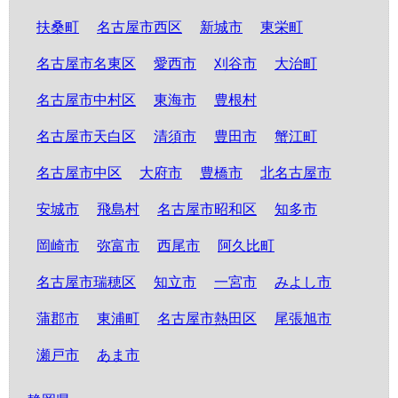
扶桑町
名古屋市西区
新城市
東栄町
名古屋市名東区
愛西市
刈谷市
大治町
名古屋市中村区
東海市
豊根村
名古屋市天白区
清須市
豊田市
蟹江町
名古屋市中区
大府市
豊橋市
北名古屋市
安城市
飛島村
名古屋市昭和区
知多市
岡崎市
弥富市
西尾市
阿久比町
名古屋市瑞穂区
知立市
一宮市
みよし市
蒲郡市
東浦町
名古屋市熱田区
尾張旭市
瀬戸市
あま市