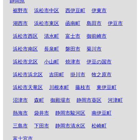
静岡県
裾野市
浜松市中区
西伊豆町
伊東市
湖西市
浜松市東区
函南町
島田市
伊豆市
浜松市西区
清水町
富士市
御前崎市
浜松市南区
長泉町
磐田市
菊川市
浜松市北区
小山町
焼津市
伊豆の国市
浜松市浜北区
吉田町
掛川市
牧之原市
浜松市天竜区
川根本町
藤枝市
東伊豆町
沼津市
森町
御殿場市
静岡市葵区
河津町
熱海市
袋井市
静岡市駿河区
南伊豆町
三島市
下田市
静岡市清水区
松崎町
富士宮市