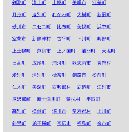
剣淵町
滝上町
士幌町
美唄市
江差町
月形町
遠別町
むかわ町
大樹町
新冠町
砂川市
ニセコ町
比布町
美幌町
浜中町
室蘭市
新篠津村
古平町
下川町
興部町
上士幌町
芦別市
上ノ国町
浦臼町
天塩町
日高町
広尾町
浦河町
歌志内市
真狩村
愛別町
津別町
標茶町
釧路市
松前町
仁木町
美深町
西興部村
鹿追町
江別市
厚沢部町
新十津川町
猿払村
平取町
幕別町
様似町
深川市
留寿都村
上川町
斜里町
弟子屈町
帯広市
福島町
余市町