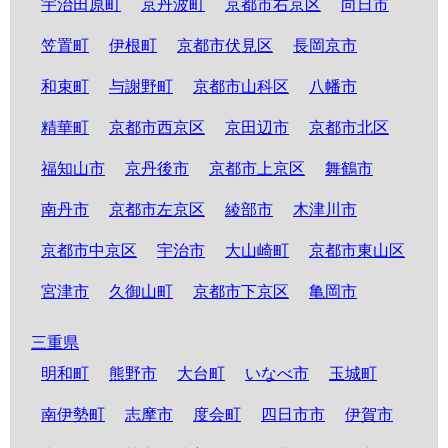
宇治田原町
京丹波町
京都市右京区
向日市
笠置町
伊根町
京都市伏見区
長岡京市
和束町
与謝野町
京都市山科区
八幡市
精華町
京都市西京区
京田辺市
京都市北区
福知山市
京丹後市
京都市上京区
舞鶴市
南丹市
京都市左京区
綾部市
木津川市
京都市中京区
宇治市
大山崎町
京都市東山区
宮津市
久御山町
京都市下京区
亀岡市
三重県
明和町
熊野市
大台町
いなべ市
玉城町
南伊勢町
志摩市
度会町
四日市市
伊賀市