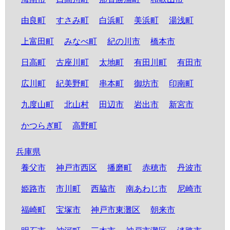
由良町
すさみ町
白浜町
美浜町
湯浅町
上富田町
みなべ町
紀の川市
橋本市
日高町
古座川町
太地町
有田川町
有田市
広川町
紀美野町
串本町
御坊市
印南町
九度山町
北山村
田辺市
岩出市
新宮市
かつらぎ町
高野町
兵庫県
養父市
神戸市西区
播磨町
赤穂市
丹波市
姫路市
市川町
西脇市
南あわじ市
尼崎市
福崎町
宝塚市
神戸市東灘区
朝来市