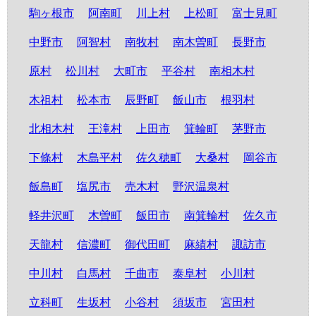
駒ヶ根市
阿南町
川上村
上松町
富士見町
中野市
阿智村
南牧村
南木曽町
長野市
原村
松川村
大町市
平谷村
南相木村
木祖村
松本市
辰野町
飯山市
根羽村
北相木村
王滝村
上田市
箕輪町
茅野市
下條村
木島平村
佐久穂町
大桑村
岡谷市
飯島町
塩尻市
売木村
野沢温泉村
軽井沢町
木曽町
飯田市
南箕輪村
佐久市
天龍村
信濃町
御代田町
麻績村
諏訪市
中川村
白馬村
千曲市
泰阜村
小川村
立科町
生坂村
小谷村
須坂市
宮田村