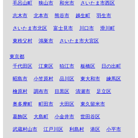
毛呂山町
狭山市
和光市
さいたま市西区
志木市
北本市
熊谷市
越生町
羽生市
さいたま市北区
富士見市
川口市
滑川町
東秩父村
鴻巣市
さいたま市大宮区
東京都
千代田区
江東区
狛江市
板橋区
日の出町
昭島市
小笠原村
品川区
東大和市
練馬区
檜原村
調布市
目黒区
清瀬市
足立区
奥多摩町
町田市
大田区
東久留米市
葛飾区
大島町
小金井市
世田谷区
武蔵村山市
江戸川区
利島村
港区
小平市