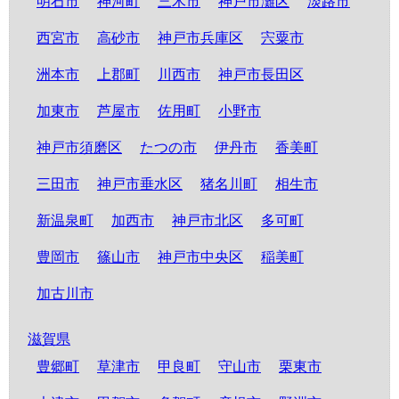
明石市
神河町
三木市
神戸市灘区
淡路市
西宮市
高砂市
神戸市兵庫区
宍粟市
洲本市
上郡町
川西市
神戸市長田区
加東市
芦屋市
佐用町
小野市
神戸市須磨区
たつの市
伊丹市
香美町
三田市
神戸市垂水区
猪名川町
相生市
新温泉町
加西市
神戸市北区
多可町
豊岡市
篠山市
神戸市中央区
稲美町
加古川市
滋賀県
豊郷町
草津市
甲良町
守山市
栗東市