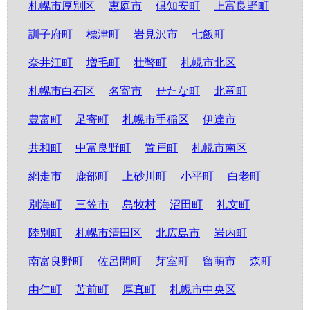
札幌市厚別区
恵庭市
倶知安町
上富良野町
訓子府町
標津町
岩見沢市
七飯町
奈井江町
増毛町
壮瞥町
札幌市北区
札幌市白石区
名寄市
せたな町
北竜町
豊富町
足寄町
札幌市手稲区
伊達市
共和町
中富良野町
置戸町
札幌市南区
網走市
鹿部町
上砂川町
小平町
白老町
別海町
三笠市
島牧村
沼田町
礼文町
陸別町
札幌市清田区
北広島市
岩内町
南富良野町
佐呂間町
芽室町
留萌市
森町
由仁町
苫前町
厚真町
札幌市中央区