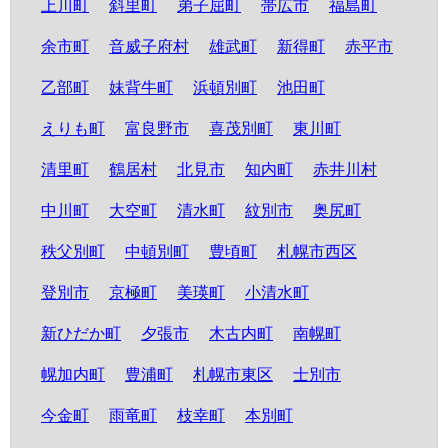
上川町
斜里町
弟子屈町
帯広市
福島町
余市町
音威子府村
雄武町
新得町
赤平市
乙部町
妹背牛町
浜頓別町
池田町
えりも町
富良野市
喜茂別町
東川町
清里町
鶴居村
北見市
知内町
赤井川村
中川町
大空町
清水町
紋別市
奥尻町
秩父別町
中頓別町
豊頃町
札幌市西区
登別市
京極町
美瑛町
小清水町
新ひだか町
夕張市
木古内町
南幌町
幌加内町
豊浦町
札幌市東区
士別市
今金町
雨竜町
枝幸町
本別町