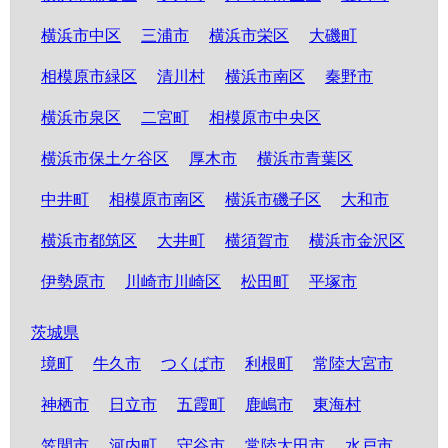
横浜市中区
三浦市
横浜市栄区
大磯町
相模原市緑区
清川村
横浜市南区
秦野市
横浜市泉区
二宮町
相模原市中央区
横浜市保土ケ谷区
厚木市
横浜市青葉区
中井町
相模原市南区
横浜市磯子区
大和市
横浜市都筑区
大井町
横須賀市
横浜市金沢区
伊勢原市
川崎市川崎区
松田町
平塚市
茨城県
境町
牛久市
つくば市
利根町
常陸大宮市
神栖市
日立市
五霞町
鹿嶋市
東海村
笠間市
河内町
守谷市
常陸太田市
水戸市