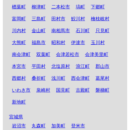
楢葉町
柳津町
二本松市
塙町
下郷町
富岡町
三島町
田村市
鮫川村
檜枝岐村
川内村
金山町
南相馬市
石川町
只見町
大熊町
福島市
昭和村
伊達市
玉川村
南会津町
双葉町
会津若松市
会津美里町
本宮市
平田村
北塩原村
浪江町
郡山市
西郷村
桑折町
浅川町
西会津町
葛尾村
いわき市
泉崎村
国見町
古殿町
磐梯町
新地町
宮城県
岩沼市
丸森町
加美町
登米市