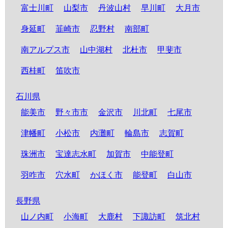
富士川町
山梨市
丹波山村
早川町
大月市
身延町
韮崎市
忍野村
南部町
南アルプス市
山中湖村
北杜市
甲斐市
西桂町
笛吹市
石川県
能美市
野々市市
金沢市
川北町
七尾市
津幡町
小松市
内灘町
輪島市
志賀町
珠洲市
宝達志水町
加賀市
中能登町
羽咋市
穴水町
かほく市
能登町
白山市
長野県
山ノ内町
小海町
大鹿村
下諏訪町
筑北村