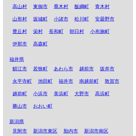
高山村
東御市
喬木村
飯綱町
青木村
山形村
坂城町
小諸市
松川町
安曇野市
豊丘村
栄村
長和町
朝日村
小布施町
伊那市
高森町
福井県
鯖江市
若狭町
あわら市
越前市
坂井市
永平寺町
池田町
福井市
南越前町
敦賀市
越前町
小浜市
美浜町
大野市
高浜町
勝山市
おおい町
新潟県
見附市
新潟市東区
胎内市
新潟市南区