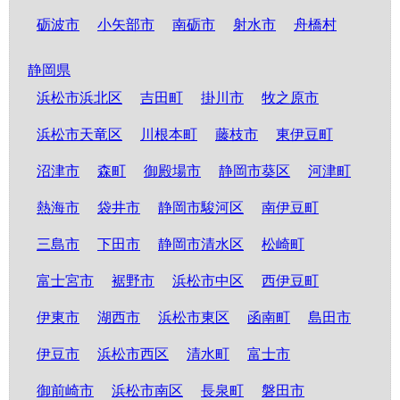
砺波市
小矢部市
南砺市
射水市
舟橋村
静岡県
浜松市浜北区
吉田町
掛川市
牧之原市
浜松市天竜区
川根本町
藤枝市
東伊豆町
沼津市
森町
御殿場市
静岡市葵区
河津町
熱海市
袋井市
静岡市駿河区
南伊豆町
三島市
下田市
静岡市清水区
松崎町
富士宮市
裾野市
浜松市中区
西伊豆町
伊東市
湖西市
浜松市東区
函南町
島田市
伊豆市
浜松市西区
清水町
富士市
御前崎市
浜松市南区
長泉町
磐田市