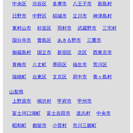
中央区
渋谷区
多摩市
八王子市
新島村
日野市
中野区
稲城市
立川市
神津島村
東村山市
杉並区
羽村市
武蔵野市
三宅村
国分寺市
豊島区
あきる野市
三鷹市
御蔵島村
国立市
新宿区
北区
西東京市
青梅市
八丈町
墨田区
福生市
荒川区
瑞穂町
台東区
文京区
府中市
青ヶ島村
山梨県
上野原市
鳴沢村
甲府市
甲州市
富士河口湖町
富士吉田市
道志村
中央市
昭和町
都留市
小菅村
市川三郷町