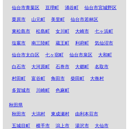
仙台市青葉区
亘理町
涌谷町
仙台市宮城野区
栗原市
山元町
美里町
仙台市若林区
東松島市
松島町
女川町
大崎市
七ヶ浜町
塩竈市
南三陸町
蔵王町
利府町
気仙沼市
仙台市太白区
七ヶ宿町
仙台市泉区
大和町
白石市
大河原町
石巻市
大郷町
名取市
村田町
富谷町
角田市
柴田町
大衡村
多賀城市
川崎町
色麻町
秋田県
秋田市
大潟村
東成瀬村
由利本荘市
五城目町
横手市
潟上市
湯沢市
大仙市