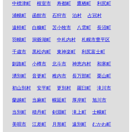
中標津町
根室市
寿都町
鷹栖町
利尻町
浦幌町
函館市
石狩市
泊村
占冠村
遠軽町
白糠町
苫小牧市
八雲町
長沼町
羽幌町
洞爺湖町
中札内村
札幌市豊平区
千歳市
黒松内町
東神楽町
利尻富士町
釧路町
小樽市
北斗市
神恵内村
和寒町
湧別町
音更町
稚内市
長万部町
栗山町
初山別村
安平町
更別村
羅臼町
滝川市
蘭越町
当麻町
幌延町
厚岸町
旭川市
当別町
積丹町
剣淵町
滝上町
士幌町
美唄市
江差町
月形町
遠別町
むかわ町