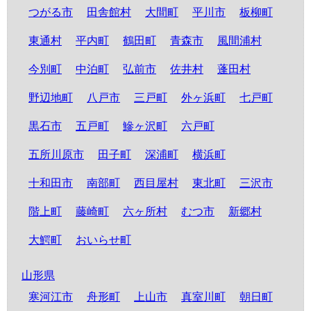
つがる市
田舎館村
大間町
平川市
板柳町
東通村
平内町
鶴田町
青森市
風間浦村
今別町
中泊町
弘前市
佐井村
蓬田村
野辺地町
八戸市
三戸町
外ヶ浜町
七戸町
黒石市
五戸町
鰺ヶ沢町
六戸町
五所川原市
田子町
深浦町
横浜町
十和田市
南部町
西目屋村
東北町
三沢市
階上町
藤崎町
六ヶ所村
むつ市
新郷村
大鰐町
おいらせ町
山形県
寒河江市
舟形町
上山市
真室川町
朝日町