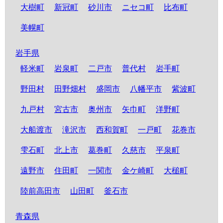
大樹町
新冠町
砂川市
ニセコ町
比布町
美幌町
岩手県
軽米町
岩泉町
二戸市
普代村
岩手町
野田村
田野畑村
盛岡市
八幡平市
紫波町
九戸村
宮古市
奥州市
矢巾町
洋野町
大船渡市
滝沢市
西和賀町
一戸町
花巻市
雫石町
北上市
葛巻町
久慈市
平泉町
遠野市
住田町
一関市
金ケ崎町
大槌町
陸前高田市
山田町
釜石市
青森県