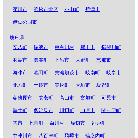
菊川市
浜松市北区
小山町
焼津市
伊豆の国市
岐阜県
安八町
瑞浪市
東白川村
郡上市
揖斐川町
羽島市
御嵩町
下呂市
大野町
恵那市
海津市
池田町
美濃加茂市
岐南町
岐阜市
北方町
土岐市
笠松町
大垣市
坂祝町
各務原市
養老町
高山市
富加町
可児市
垂井町
多治見市
川辺町
山県市
関ケ原町
関市
七宗町
白川村
瑞穂市
神戸町
中津川市
八百津町
飛騨市
輪之内町