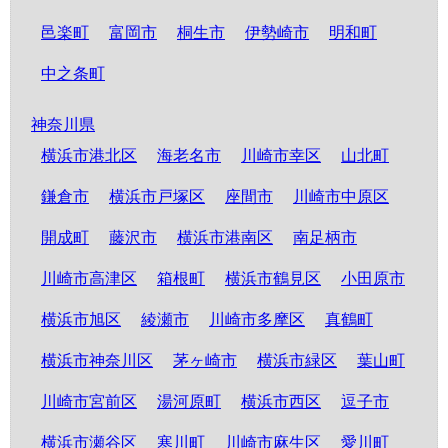
邑楽町
富岡市
桐生市
伊勢崎市
明和町
中之条町
神奈川県
横浜市港北区
海老名市
川崎市幸区
山北町
鎌倉市
横浜市戸塚区
座間市
川崎市中原区
開成町
藤沢市
横浜市港南区
南足柄市
川崎市高津区
箱根町
横浜市鶴見区
小田原市
横浜市旭区
綾瀬市
川崎市多摩区
真鶴町
横浜市神奈川区
茅ヶ崎市
横浜市緑区
葉山町
川崎市宮前区
湯河原町
横浜市西区
逗子市
横浜市瀬谷区
寒川町
川崎市麻生区
愛川町