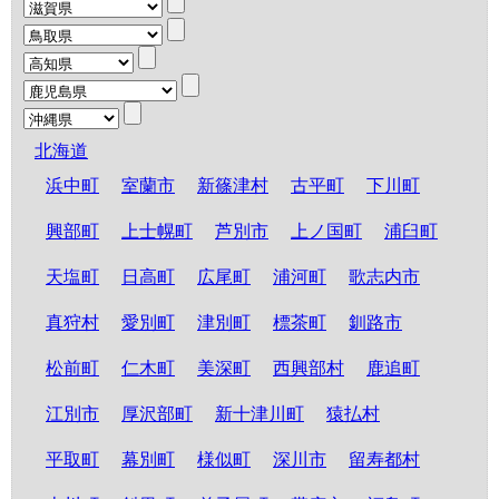
北海道
浜中町
室蘭市
新篠津村
古平町
下川町
興部町
上士幌町
芦別市
上ノ国町
浦臼町
天塩町
日高町
広尾町
浦河町
歌志内市
真狩村
愛別町
津別町
標茶町
釧路市
松前町
仁木町
美深町
西興部村
鹿追町
江別市
厚沢部町
新十津川町
猿払村
平取町
幕別町
様似町
深川市
留寿都村