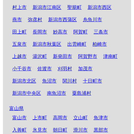
村上市
新潟市江南区
聖籠町
新潟市西区
燕市
弥彦村
新潟市西蒲区
糸魚川市
田上町
長岡市
妙高市
阿賀町
三条市
五泉市
新潟市秋葉区
出雲崎町
柏崎市
上越市
湯沢町
新発田市
阿賀野市
津南町
小千谷市
佐渡市
刈羽村
加茂市
新潟市北区
魚沼市
関川村
十日町市
新潟市中央区
南魚沼市
粟島浦村
富山県
富山市
上市町
高岡市
立山町
魚津市
入善町
氷見市
朝日町
滑川市
黒部市