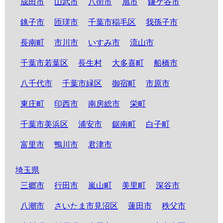
成田市
山武市
八街市
旭市
鎌ケ谷市
銚子市
匝瑳市
千葉市稲毛区
我孫子市
長南町
市川市
いすみ市
流山市
千葉市若葉区
長生村
大多喜町
船橋市
八千代市
千葉市緑区
御宿町
市原市
東庄町
印西市
南房総市
栄町
千葉市美浜区
浦安市
鋸南町
白子町
富里市
鴨川市
君津市
埼玉県
三郷市
行田市
嵐山町
美里町
深谷市
八潮市
さいたま市見沼区
蓮田市
秩父市