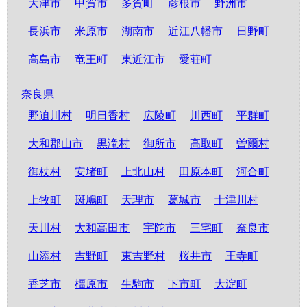
大津市
甲賀市
多賀町
彦根市
野洲市
長浜市
米原市
湖南市
近江八幡市
日野町
高島市
竜王町
東近江市
愛荘町
奈良県
野迫川村
明日香村
広陵町
川西町
平群町
大和郡山市
黒滝村
御所市
高取町
曽爾村
御杖村
安堵町
上北山村
田原本町
河合町
上牧町
斑鳩町
天理市
葛城市
十津川村
天川村
大和高田市
宇陀市
三宅町
奈良市
山添村
吉野町
東吉野村
桜井市
王寺町
香芝市
橿原市
生駒市
下市町
大淀町