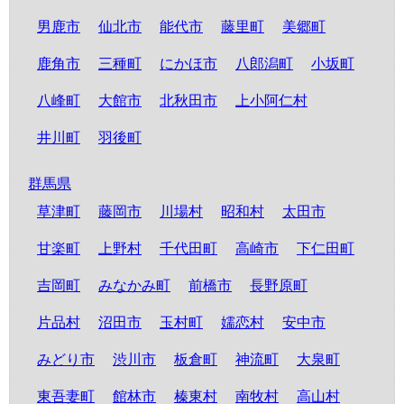
男鹿市
仙北市
能代市
藤里町
美郷町
鹿角市
三種町
にかほ市
八郎潟町
小坂町
八峰町
大館市
北秋田市
上小阿仁村
井川町
羽後町
群馬県
草津町
藤岡市
川場村
昭和村
太田市
甘楽町
上野村
千代田町
高崎市
下仁田町
吉岡町
みなかみ町
前橋市
長野原町
片品村
沼田市
玉村町
嬬恋村
安中市
みどり市
渋川市
板倉町
神流町
大泉町
東吾妻町
館林市
榛東村
南牧村
高山村