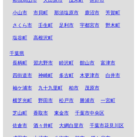
那須烏山市
大田原市
茂木町
佐野市
小山市
市貝町
那須塩原市
鹿沼市
芳賀町
さくら市
壬生町
足利市
宇都宮市
野木町
塩谷町
高根沢町
千葉県
長柄町
習志野市
睦沢町
館山市
富津市
四街道市
神崎町
多古町
木更津市
白井市
袖ケ浦市
九十九里町
柏市
茂原市
横芝光町
野田市
松戸市
勝浦市
一宮町
芝山町
香取市
東金市
千葉市中央区
佐倉市
酒々井町
大網白里市
千葉市花見川区