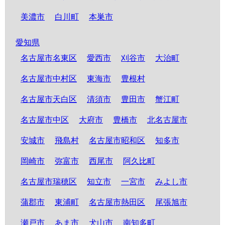
美濃市
白川町
本巣市
愛知県
名古屋市名東区
愛西市
刈谷市
大治町
名古屋市中村区
東海市
豊根村
名古屋市天白区
清須市
豊田市
蟹江町
名古屋市中区
大府市
豊橋市
北名古屋市
安城市
飛島村
名古屋市昭和区
知多市
岡崎市
弥富市
西尾市
阿久比町
名古屋市瑞穂区
知立市
一宮市
みよし市
蒲郡市
東浦町
名古屋市熱田区
尾張旭市
瀬戸市
あま市
犬山市
南知多町