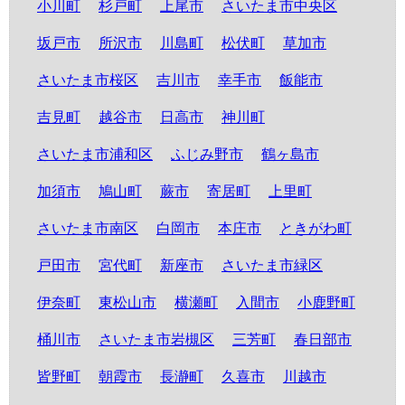
小川町
杉戸町
上尾市
さいたま市中央区
坂戸市
所沢市
川島町
松伏町
草加市
さいたま市桜区
吉川市
幸手市
飯能市
吉見町
越谷市
日高市
神川町
さいたま市浦和区
ふじみ野市
鶴ヶ島市
加須市
鳩山町
蕨市
寄居町
上里町
さいたま市南区
白岡市
本庄市
ときがわ町
戸田市
宮代町
新座市
さいたま市緑区
伊奈町
東松山市
横瀬町
入間市
小鹿野町
桶川市
さいたま市岩槻区
三芳町
春日部市
皆野町
朝霞市
長瀞町
久喜市
川越市