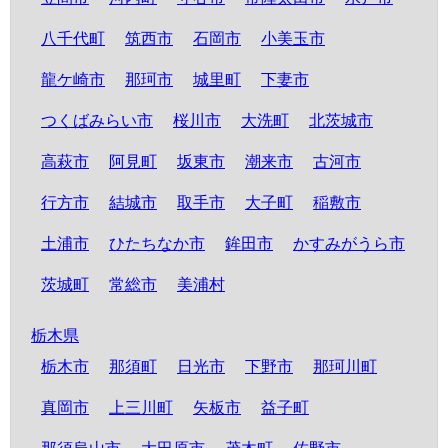
八千代町
筑西市
石岡市
小美玉市
龍ケ崎市
那珂市
城里町
下妻市
つくばみらい市
桜川市
大洗町
北茨城市
高萩市
阿見町
坂東市
潮来市
古河市
行方市
結城市
取手市
大子町
稲敷市
土浦市
ひたちなか市
鉾田市
かすみがうら市
茨城町
常総市
美浦村
栃木県
栃木市
那須町
日光市
下野市
那珂川町
真岡市
上三川町
矢板市
益子町