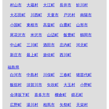
村山市
大蔵村
大江町
長井市
鮭川村
大石田町
川西町
天童市
戸沢村
南陽市
小国町
東根市
高畠町
白鷹町
山形市
尾花沢市
米沢市
山辺町
飯豊町
鶴岡市
中山町
三川町
酒田市
庄内町
河北町
新庄市
最上町
遊佐町
西川町
福島県
白河市
中島村
川俣町
三春町
猪苗代町
飯舘村
須賀川市
矢吹町
大玉村
小野町
会津坂下町
喜多方市
棚倉町
鏡石町
広野町
湯川村
相馬市
矢祭町
天栄村