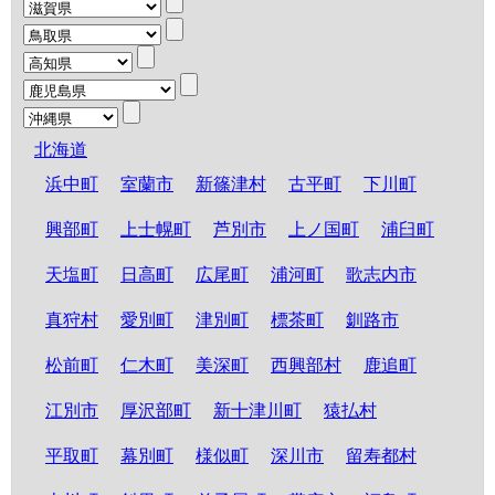
北海道
浜中町
室蘭市
新篠津村
古平町
下川町
興部町
上士幌町
芦別市
上ノ国町
浦臼町
天塩町
日高町
広尾町
浦河町
歌志内市
真狩村
愛別町
津別町
標茶町
釧路市
松前町
仁木町
美深町
西興部村
鹿追町
江別市
厚沢部町
新十津川町
猿払村
平取町
幕別町
様似町
深川市
留寿都村