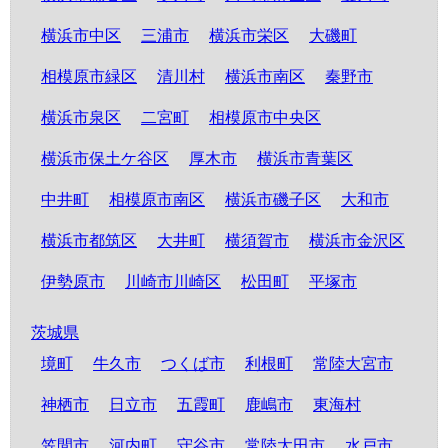
横浜市中区
三浦市
横浜市栄区
大磯町
相模原市緑区
清川村
横浜市南区
秦野市
横浜市泉区
二宮町
相模原市中央区
横浜市保土ケ谷区
厚木市
横浜市青葉区
中井町
相模原市南区
横浜市磯子区
大和市
横浜市都筑区
大井町
横須賀市
横浜市金沢区
伊勢原市
川崎市川崎区
松田町
平塚市
茨城県
境町
牛久市
つくば市
利根町
常陸大宮市
神栖市
日立市
五霞町
鹿嶋市
東海村
笠間市
河内町
守谷市
常陸太田市
水戸市