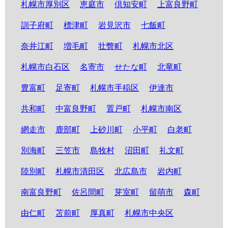
札幌市厚別区
恵庭市
倶知安町
上富良野町
訓子府町
標津町
岩見沢市
七飯町
奈井江町
増毛町
壮瞥町
札幌市北区
札幌市白石区
名寄市
せたな町
北竜町
豊富町
足寄町
札幌市手稲区
伊達市
共和町
中富良野町
置戸町
札幌市南区
網走市
鹿部町
上砂川町
小平町
白老町
別海町
三笠市
島牧村
沼田町
礼文町
陸別町
札幌市清田区
北広島市
岩内町
南富良野町
佐呂間町
芽室町
留萌市
森町
由仁町
苫前町
厚真町
札幌市中央区