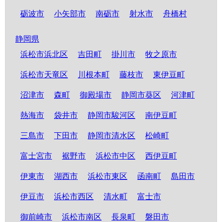
砺波市
小矢部市
南砺市
射水市
舟橋村
静岡県
浜松市浜北区
吉田町
掛川市
牧之原市
浜松市天竜区
川根本町
藤枝市
東伊豆町
沼津市
森町
御殿場市
静岡市葵区
河津町
熱海市
袋井市
静岡市駿河区
南伊豆町
三島市
下田市
静岡市清水区
松崎町
富士宮市
裾野市
浜松市中区
西伊豆町
伊東市
湖西市
浜松市東区
函南町
島田市
伊豆市
浜松市西区
清水町
富士市
御前崎市
浜松市南区
長泉町
磐田市