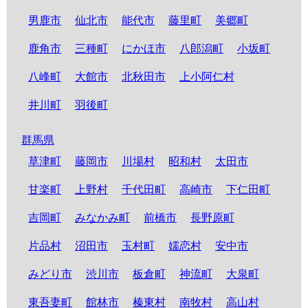
男鹿市
仙北市
能代市
藤里町
美郷町
鹿角市
三種町
にかほ市
八郎潟町
小坂町
八峰町
大館市
北秋田市
上小阿仁村
井川町
羽後町
群馬県
草津町
藤岡市
川場村
昭和村
太田市
甘楽町
上野村
千代田町
高崎市
下仁田町
吉岡町
みなかみ町
前橋市
長野原町
片品村
沼田市
玉村町
嬬恋村
安中市
みどり市
渋川市
板倉町
神流町
大泉町
東吾妻町
館林市
榛東村
南牧村
高山村