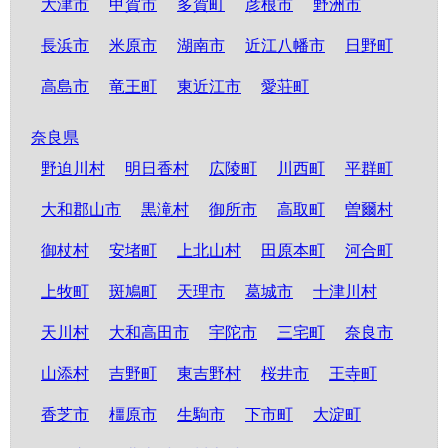
大津市
甲賀市
多賀町
彦根市
野洲市
長浜市
米原市
湖南市
近江八幡市
日野町
高島市
竜王町
東近江市
愛荘町
奈良県
野迫川村
明日香村
広陵町
川西町
平群町
大和郡山市
黒滝村
御所市
高取町
曽爾村
御杖村
安堵町
上北山村
田原本町
河合町
上牧町
斑鳩町
天理市
葛城市
十津川村
天川村
大和高田市
宇陀市
三宅町
奈良市
山添村
吉野町
東吉野村
桜井市
王寺町
香芝市
橿原市
生駒市
下市町
大淀町