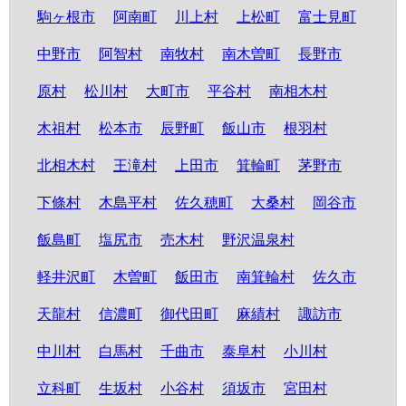
駒ヶ根市
阿南町
川上村
上松町
富士見町
中野市
阿智村
南牧村
南木曽町
長野市
原村
松川村
大町市
平谷村
南相木村
木祖村
松本市
辰野町
飯山市
根羽村
北相木村
王滝村
上田市
箕輪町
茅野市
下條村
木島平村
佐久穂町
大桑村
岡谷市
飯島町
塩尻市
売木村
野沢温泉村
軽井沢町
木曽町
飯田市
南箕輪村
佐久市
天龍村
信濃町
御代田町
麻績村
諏訪市
中川村
白馬村
千曲市
泰阜村
小川村
立科町
生坂村
小谷村
須坂市
宮田村