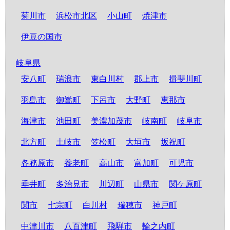
菊川市
浜松市北区
小山町
焼津市
伊豆の国市
岐阜県
安八町
瑞浪市
東白川村
郡上市
揖斐川町
羽島市
御嵩町
下呂市
大野町
恵那市
海津市
池田町
美濃加茂市
岐南町
岐阜市
北方町
土岐市
笠松町
大垣市
坂祝町
各務原市
養老町
高山市
富加町
可児市
垂井町
多治見市
川辺町
山県市
関ケ原町
関市
七宗町
白川村
瑞穂市
神戸町
中津川市
八百津町
飛騨市
輪之内町