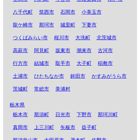
八千代町
筑西市
石岡市
小美玉市
龍ケ崎市
那珂市
城里町
下妻市
つくばみらい市
桜川市
大洗町
北茨城市
高萩市
阿見町
坂東市
潮来市
古河市
行方市
結城市
取手市
大子町
稲敷市
土浦市
ひたちなか市
鉾田市
かすみがうら市
茨城町
常総市
美浦村
栃木県
栃木市
那須町
日光市
下野市
那珂川町
真岡市
上三川町
矢板市
益子町