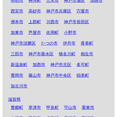
明石市
神河町
三木市
神戸市灘区
淡路市
西宮市
高砂市
神戸市兵庫区
宍粟市
洲本市
上郡町
川西市
神戸市長田区
加東市
芦屋市
佐用町
小野市
神戸市須磨区
たつの市
伊丹市
香美町
三田市
神戸市垂水区
猪名川町
相生市
新温泉町
加西市
神戸市北区
多可町
豊岡市
篠山市
神戸市中央区
稲美町
加古川市
滋賀県
豊郷町
草津市
甲良町
守山市
栗東市