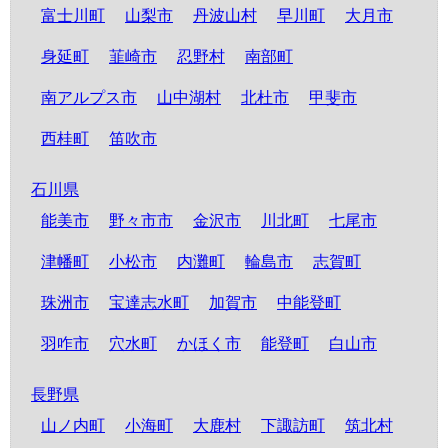
富士川町
山梨市
丹波山村
早川町
大月市
身延町
韮崎市
忍野村
南部町
南アルプス市
山中湖村
北杜市
甲斐市
西桂町
笛吹市
石川県
能美市
野々市市
金沢市
川北町
七尾市
津幡町
小松市
内灘町
輪島市
志賀町
珠洲市
宝達志水町
加賀市
中能登町
羽咋市
穴水町
かほく市
能登町
白山市
長野県
山ノ内町
小海町
大鹿村
下諏訪町
筑北村