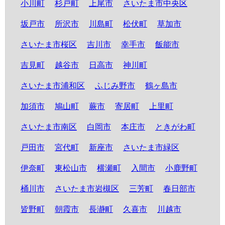
小川町
杉戸町
上尾市
さいたま市中央区
坂戸市
所沢市
川島町
松伏町
草加市
さいたま市桜区
吉川市
幸手市
飯能市
吉見町
越谷市
日高市
神川町
さいたま市浦和区
ふじみ野市
鶴ヶ島市
加須市
鳩山町
蕨市
寄居町
上里町
さいたま市南区
白岡市
本庄市
ときがわ町
戸田市
宮代町
新座市
さいたま市緑区
伊奈町
東松山市
横瀬町
入間市
小鹿野町
桶川市
さいたま市岩槻区
三芳町
春日部市
皆野町
朝霞市
長瀞町
久喜市
川越市