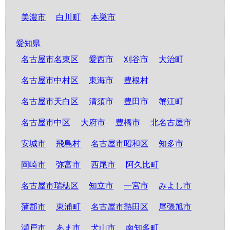
美濃市
白川町
本巣市
愛知県
名古屋市名東区
愛西市
刈谷市
大治町
名古屋市中村区
東海市
豊根村
名古屋市天白区
清須市
豊田市
蟹江町
名古屋市中区
大府市
豊橋市
北名古屋市
安城市
飛島村
名古屋市昭和区
知多市
岡崎市
弥富市
西尾市
阿久比町
名古屋市瑞穂区
知立市
一宮市
みよし市
蒲郡市
東浦町
名古屋市熱田区
尾張旭市
瀬戸市
あま市
犬山市
南知多町