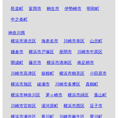
邑楽町
富岡市
桐生市
伊勢崎市
明和町
中之条町
神奈川県
横浜市港北区
海老名市
川崎市幸区
山北町
鎌倉市
横浜市戸塚区
座間市
川崎市中原区
開成町
藤沢市
横浜市港南区
南足柄市
川崎市高津区
箱根町
横浜市鶴見区
小田原市
横浜市旭区
綾瀬市
川崎市多摩区
真鶴町
横浜市神奈川区
茅ヶ崎市
横浜市緑区
葉山町
川崎市宮前区
湯河原町
横浜市西区
逗子市
横浜市瀬谷区
寒川町
川崎市麻生区
愛川町