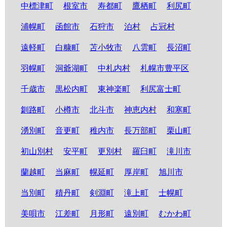
中標津町
根室市
寿都町
鷹栖町
利尻町
浦幌町
函館市
石狩市
泊村
占冠村
遠軽町
白糠町
苫小牧市
八雲町
長沼町
羽幌町
洞爺湖町
中札内村
札幌市豊平区
千歳市
黒松内町
東神楽町
利尻富士町
釧路町
小樽市
北斗市
神恵内村
和寒町
湧別町
音更町
稚内市
長万部町
栗山町
初山別村
安平町
更別村
羅臼町
滝川市
蘭越町
当麻町
幌延町
厚岸町
旭川市
当別町
積丹町
剣淵町
滝上町
士幌町
美唄市
江差町
月形町
遠別町
むかわ町