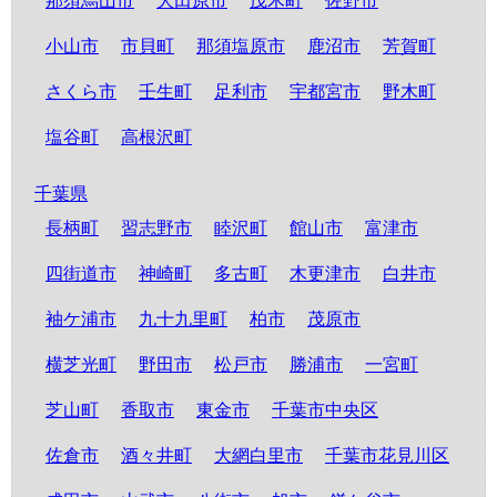
那須烏山市
大田原市
茂木町
佐野市
小山市
市貝町
那須塩原市
鹿沼市
芳賀町
さくら市
壬生町
足利市
宇都宮市
野木町
塩谷町
高根沢町
千葉県
長柄町
習志野市
睦沢町
館山市
富津市
四街道市
神崎町
多古町
木更津市
白井市
袖ケ浦市
九十九里町
柏市
茂原市
横芝光町
野田市
松戸市
勝浦市
一宮町
芝山町
香取市
東金市
千葉市中央区
佐倉市
酒々井町
大網白里市
千葉市花見川区