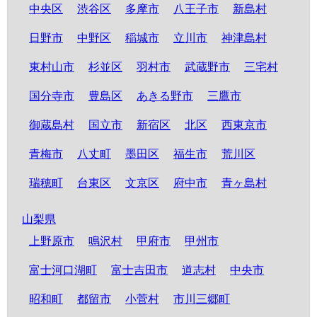
中央区
渋谷区
多摩市
八王子市
新島村
日野市
中野区
稲城市
立川市
神津島村
東村山市
杉並区
羽村市
武蔵野市
三宅村
国分寺市
豊島区
あきる野市
三鷹市
御蔵島村
国立市
新宿区
北区
西東京市
青梅市
八丈町
墨田区
福生市
荒川区
瑞穂町
台東区
文京区
府中市
青ヶ島村
山梨県
上野原市
鳴沢村
甲府市
甲州市
富士河口湖町
富士吉田市
道志村
中央市
昭和町
都留市
小菅村
市川三郷町