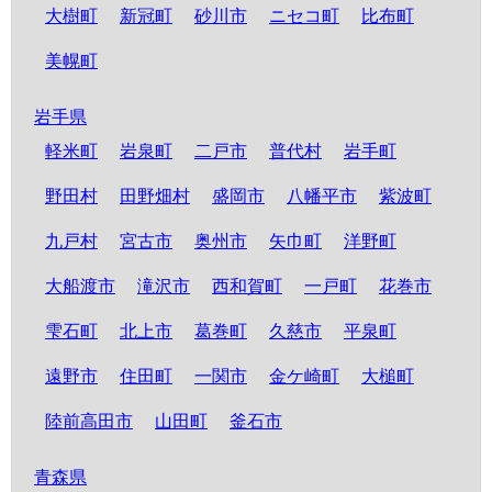
大樹町
新冠町
砂川市
ニセコ町
比布町
美幌町
岩手県
軽米町
岩泉町
二戸市
普代村
岩手町
野田村
田野畑村
盛岡市
八幡平市
紫波町
九戸村
宮古市
奥州市
矢巾町
洋野町
大船渡市
滝沢市
西和賀町
一戸町
花巻市
雫石町
北上市
葛巻町
久慈市
平泉町
遠野市
住田町
一関市
金ケ崎町
大槌町
陸前高田市
山田町
釜石市
青森県