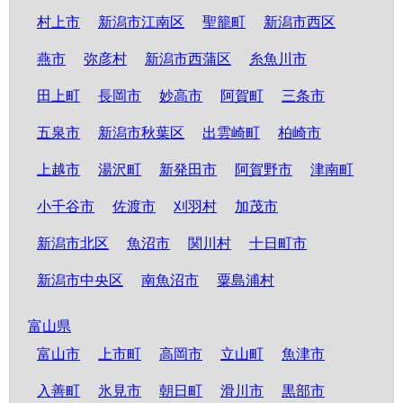
村上市
新潟市江南区
聖籠町
新潟市西区
燕市
弥彦村
新潟市西蒲区
糸魚川市
田上町
長岡市
妙高市
阿賀町
三条市
五泉市
新潟市秋葉区
出雲崎町
柏崎市
上越市
湯沢町
新発田市
阿賀野市
津南町
小千谷市
佐渡市
刈羽村
加茂市
新潟市北区
魚沼市
関川村
十日町市
新潟市中央区
南魚沼市
粟島浦村
富山県
富山市
上市町
高岡市
立山町
魚津市
入善町
氷見市
朝日町
滑川市
黒部市