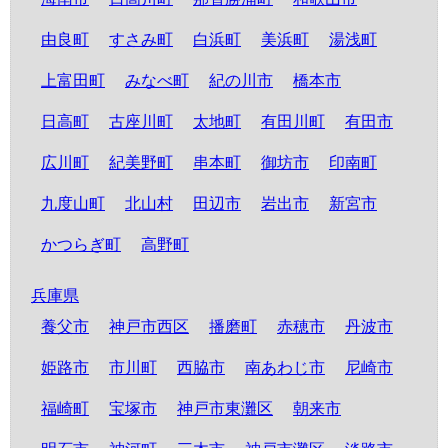
由良町
すさみ町
白浜町
美浜町
湯浅町
上富田町
みなべ町
紀の川市
橋本市
日高町
古座川町
太地町
有田川町
有田市
広川町
紀美野町
串本町
御坊市
印南町
九度山町
北山村
田辺市
岩出市
新宮市
かつらぎ町
高野町
兵庫県
養父市
神戸市西区
播磨町
赤穂市
丹波市
姫路市
市川町
西脇市
南あわじ市
尼崎市
福崎町
宝塚市
神戸市東灘区
朝来市