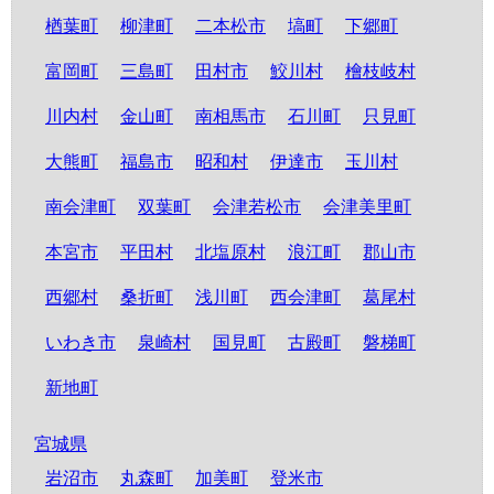
楢葉町
柳津町
二本松市
塙町
下郷町
富岡町
三島町
田村市
鮫川村
檜枝岐村
川内村
金山町
南相馬市
石川町
只見町
大熊町
福島市
昭和村
伊達市
玉川村
南会津町
双葉町
会津若松市
会津美里町
本宮市
平田村
北塩原村
浪江町
郡山市
西郷村
桑折町
浅川町
西会津町
葛尾村
いわき市
泉崎村
国見町
古殿町
磐梯町
新地町
宮城県
岩沼市
丸森町
加美町
登米市