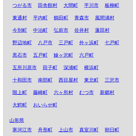
つがる市
田舎館村
大間町
平川市
板柳町
東通村
平内町
鶴田町
青森市
風間浦村
今別町
中泊町
弘前市
佐井村
蓬田村
野辺地町
八戸市
三戸町
外ヶ浜町
七戸町
黒石市
五戸町
鰺ヶ沢町
六戸町
五所川原市
田子町
深浦町
横浜町
十和田市
南部町
西目屋村
東北町
三沢市
階上町
藤崎町
六ヶ所村
むつ市
新郷村
大鰐町
おいらせ町
山形県
寒河江市
舟形町
上山市
真室川町
朝日町