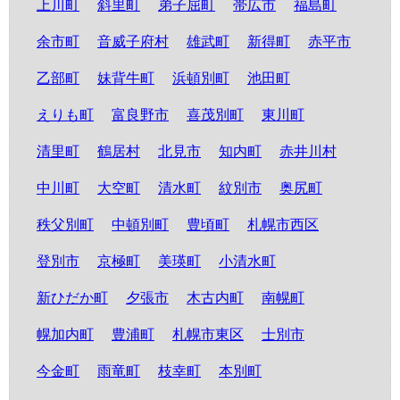
上川町
斜里町
弟子屈町
帯広市
福島町
余市町
音威子府村
雄武町
新得町
赤平市
乙部町
妹背牛町
浜頓別町
池田町
えりも町
富良野市
喜茂別町
東川町
清里町
鶴居村
北見市
知内町
赤井川村
中川町
大空町
清水町
紋別市
奥尻町
秩父別町
中頓別町
豊頃町
札幌市西区
登別市
京極町
美瑛町
小清水町
新ひだか町
夕張市
木古内町
南幌町
幌加内町
豊浦町
札幌市東区
士別市
今金町
雨竜町
枝幸町
本別町