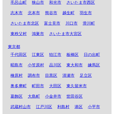
毛呂山町
狭山市
和光市
さいたま市西区
志木市
北本市
熊谷市
越生町
羽生市
さいたま市北区
富士見市
川口市
滑川町
東秩父村
鴻巣市
さいたま市大宮区
東京都
千代田区
江東区
狛江市
板橋区
日の出町
昭島市
小笠原村
品川区
東大和市
練馬区
檜原村
調布市
目黒区
清瀬市
足立区
奥多摩町
町田市
大田区
東久留米市
葛飾区
大島町
小金井市
世田谷区
武蔵村山市
江戸川区
利島村
港区
小平市