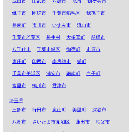
成田市
山武市
八街市
旭市
鎌ケ谷市
銚子市
匝瑳市
千葉市稲毛区
我孫子市
長南町
市川市
いすみ市
流山市
千葉市若葉区
長生村
大多喜町
船橋市
八千代市
千葉市緑区
御宿町
市原市
東庄町
印西市
南房総市
栄町
千葉市美浜区
浦安市
鋸南町
白子町
富里市
鴨川市
君津市
埼玉県
三郷市
行田市
嵐山町
美里町
深谷市
八潮市
さいたま市見沼区
蓮田市
秩父市