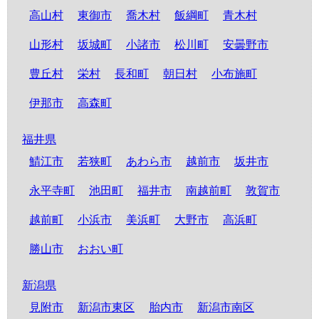
高山村
東御市
喬木村
飯綱町
青木村
山形村
坂城町
小諸市
松川町
安曇野市
豊丘村
栄村
長和町
朝日村
小布施町
伊那市
高森町
福井県
鯖江市
若狭町
あわら市
越前市
坂井市
永平寺町
池田町
福井市
南越前町
敦賀市
越前町
小浜市
美浜町
大野市
高浜町
勝山市
おおい町
新潟県
見附市
新潟市東区
胎内市
新潟市南区