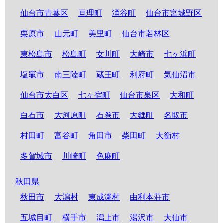
仙台市青葉区
亘理町
涌谷町
仙台市宮城野区
栗原市
山元町
美里町
仙台市若林区
東松島市
松島町
女川町
大崎市
七ヶ浜町
塩竈市
南三陸町
蔵王町
利府町
気仙沼市
仙台市太白区
七ヶ宿町
仙台市泉区
大和町
白石市
大河原町
石巻市
大郷町
名取市
村田町
富谷町
角田市
柴田町
大衡村
多賀城市
川崎町
色麻町
秋田県
秋田市
大潟村
東成瀬村
由利本荘市
五城目町
横手市
潟上市
湯沢市
大仙市