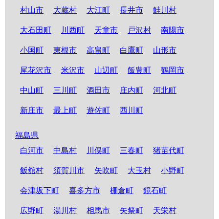
村山市
大蔵村
大江町
長井市
鮭川村
大石田町
川西町
天童市
戸沢村
南陽市
小国町
東根市
高畠町
白鷹町
山形市
尾花沢市
米沢市
山辺町
飯豊町
鶴岡市
中山町
三川町
酒田市
庄内町
河北町
新庄市
最上町
遊佐町
西川町
福島県
白河市
中島村
川俣町
三春町
猪苗代町
飯舘村
須賀川市
矢吹町
大玉村
小野町
会津坂下町
喜多方市
棚倉町
鏡石町
広野町
湯川村
相馬市
矢祭町
天栄村