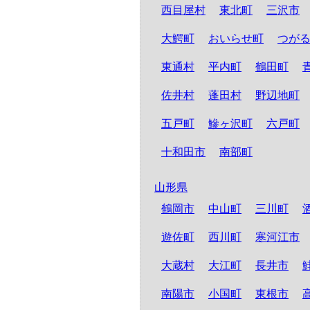
西目屋村
東北町
三沢市
大鰐町
おいらせ町
つが
東通村
平内町
鶴田町
佐井村
蓬田村
野辺地町
五戸町
鰺ヶ沢町
六戸町
十和田市
南部町
山形県
鶴岡市
中山町
三川町
遊佐町
西川町
寒河江市
大蔵村
大江町
長井市
南陽市
小国町
東根市