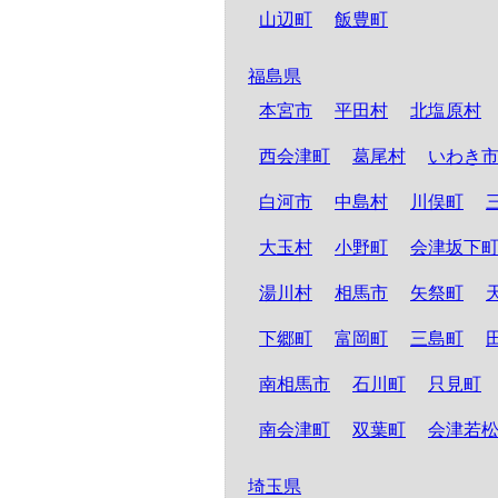
山辺町
飯豊町
福島県
本宮市
平田村
北塩原村
西会津町
葛尾村
いわき
白河市
中島村
川俣町
大玉村
小野町
会津坂下
湯川村
相馬市
矢祭町
下郷町
富岡町
三島町
南相馬市
石川町
只見町
南会津町
双葉町
会津若
埼玉県