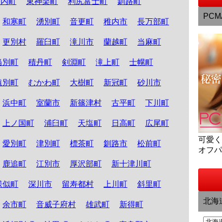
松内町
東神楽町
利尻富士町
釧路町
PCM
和寒町
湧別町
音更町
稚内市
長万部町
更別村
羅臼町
滝川市
蘭越町
当麻町
当別町
積丹町
剣淵町
滝上町
士幌町
遠別町
むかわ町
大樹町
新冠町
砂川市
浜中町
室蘭市
新篠津村
古平町
下川町
上ノ国町
浦臼町
天塩町
日高町
広尾町
可愛
愛別町
津別町
標茶町
釧路市
松前町
オフ
鹿追町
江別市
厚沢部町
新十津川町
様似町
深川市
留寿都村
上川町
斜里町
北海
余市町
音威子府村
雄武町
新得町