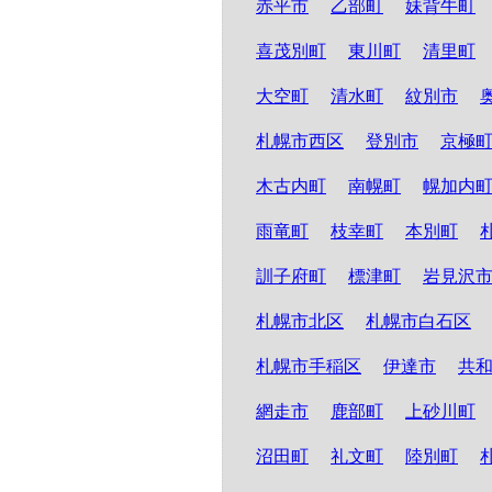
赤平市
乙部町
妹背牛町
喜茂別町
東川町
清里町
大空町
清水町
紋別市
札幌市西区
登別市
京極
木古内町
南幌町
幌加内
雨竜町
枝幸町
本別町
訓子府町
標津町
岩見沢
札幌市北区
札幌市白石区
札幌市手稲区
伊達市
共
網走市
鹿部町
上砂川町
沼田町
礼文町
陸別町