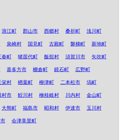
浪江町
郡山市
西郷村
桑折町
浅川町
市
泉崎村
国見町
古殿町
磐梯町
新地町
三春町
猪苗代町
飯舘村
須賀川市
矢吹町
町
喜多方市
棚倉町
鏡石町
広野町
天栄村
楢葉町
柳津町
二本松市
塙町
田村市
鮫川村
檜枝岐村
川内村
金山町
大熊町
福島市
昭和村
伊達市
玉川村
松市
会津美里町