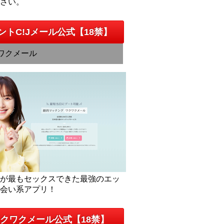
下さい。
ントC!Jメール公式【18禁】
ワクメール
人が最もセックスできた最強のエッ
出会い系アプリ！
クワクメール公式【18禁】