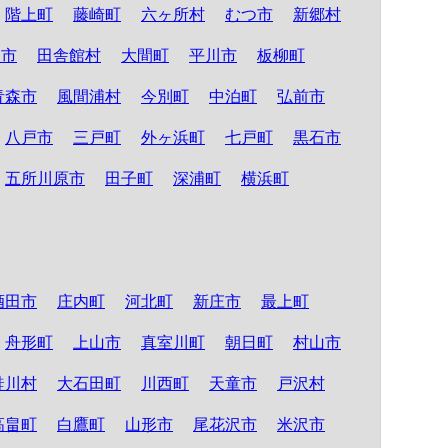
階上町
藤崎町
六ヶ所村
むつ市
新郷村
る市
田舎館村
大間町
平川市
板柳町
青森市
風間浦村
今別町
中泊町
弘前市
八戸市
三戸町
外ヶ浜町
七戸町
黒石市
五所川原市
田子町
深浦町
横浜町
酒田市
庄内町
河北町
新庄市
最上町
舟形町
上山市
真室川町
朝日町
村山市
鮭川村
大石田町
川西町
天童市
戸沢村
高畠町
白鷹町
山形市
尾花沢市
米沢市