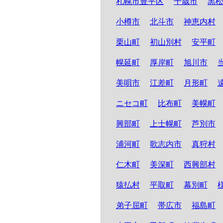
札幌市豊平区
千歳市
黒
小樽市
北斗市
神恵内村
栗山町
初山別村
安平町
幌延町
厚岸町
旭川市
美唄市
江差町
月形町
ニセコ町
比布町
美幌町
興部町
上士幌町
芦別市
浦河町
歌志内市
真狩村
仁木町
美深町
西興部村
猿払村
平取町
幕別町
弟子屈町
帯広市
福島町