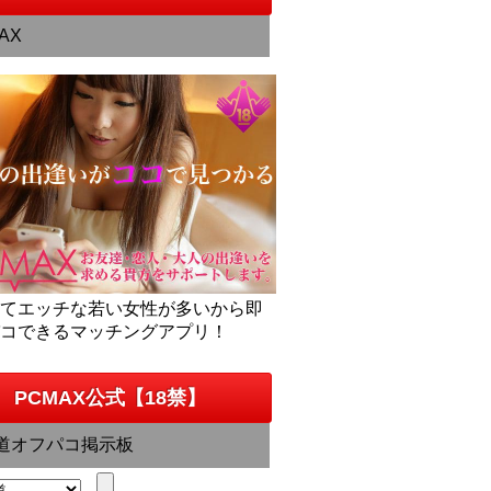
AX
くてエッチな若い女性が多いから即
パコできるマッチングアプリ！
PCMAX公式【18禁】
道オフパコ掲示板