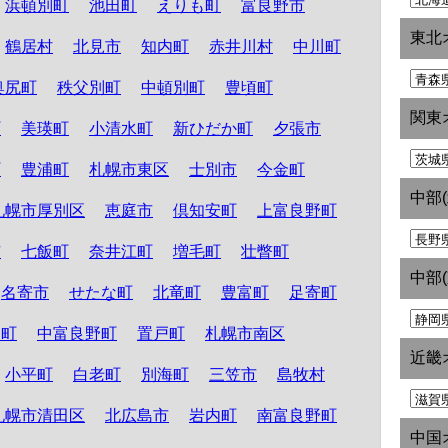
浜頓別町
池田町
えりも町
富良野市
東北
鶴居村
北見市
知内町
赤井川村
中川町
奥尻町
秩父別町
中頓別町
豊頃町
関東
町
美瑛町
小清水町
新ひだか町
夕張市
町
豊浦町
札幌市東区
士別市
今金町
中部
札幌市厚別区
恵庭市
倶知安町
上富良野町
市
七飯町
奈井江町
増毛町
壮瞥町
中部
名寄市
せたな町
北竜町
豊富町
足寄町
和町
中富良野町
置戸町
札幌市南区
近畿
小平町
白老町
別海町
三笠市
島牧村
札幌市清田区
北広島市
岩内町
南富良野町
中国