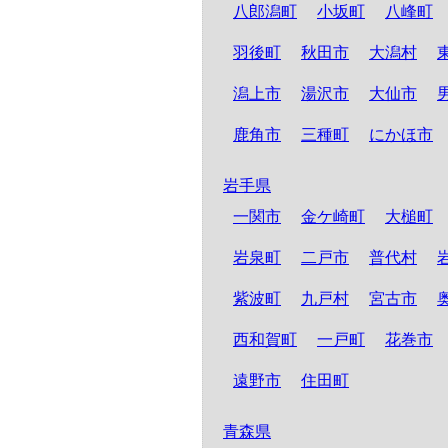
八郎潟町
小坂町
八峰町
羽後町
秋田市
大潟村
潟上市
湯沢市
大仙市
鹿角市
三種町
にかほ市
岩手県
一関市
金ケ崎町
大槌町
岩泉町
二戸市
普代村
紫波町
九戸村
宮古市
西和賀町
一戸町
花巻市
遠野市
住田町
青森県