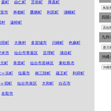
森町
由仁町
苫前町
厚真町
根室市
寿都町
鷹栖町
利尻町
浦幌町
四国
冠村
遠軽町
九州
柴田町
大衡村
多賀城市
川崎町
色麻町
登米市
仙台市青葉区
亘理町
涌谷町
沖縄
山元町
美里町
仙台市若林区
東松島市
七ヶ浜町
塩竈市
南三陸町
蔵王町
利府町
七ヶ宿町
仙台市泉区
大和町
白石市
名取市