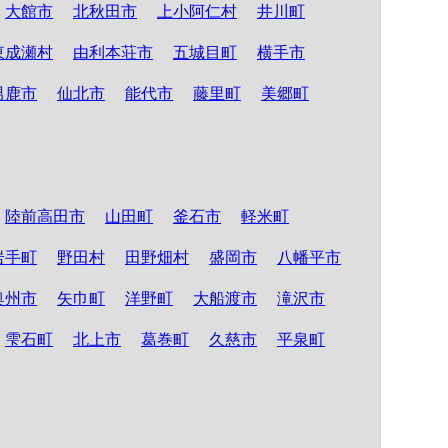
大館市
北秋田市
上小阿仁村
井川町
東成瀬村
由利本荘市
五城目町
横手市
男鹿市
仙北市
能代市
藤里町
美郷町
陸前高田市
山田町
釜石市
軽米町
岩手町
野田村
田野畑村
盛岡市
八幡平市
奥州市
矢巾町
洋野町
大船渡市
滝沢市
雫石町
北上市
葛巻町
久慈市
平泉町