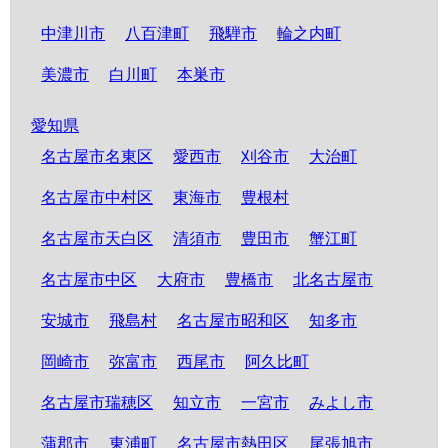
中津川市
八百津町
飛騨市
輪之内町
美濃市
白川町
本巣市
愛知県
名古屋市名東区
愛西市
刈谷市
大治町
名古屋市中村区
東海市
豊根村
名古屋市天白区
清須市
豊田市
蟹江町
名古屋市中区
大府市
豊橋市
北名古屋市
安城市
飛島村
名古屋市昭和区
知多市
岡崎市
弥富市
西尾市
阿久比町
名古屋市瑞穂区
知立市
一宮市
みよし市
蒲郡市
東浦町
名古屋市熱田区
尾張旭市