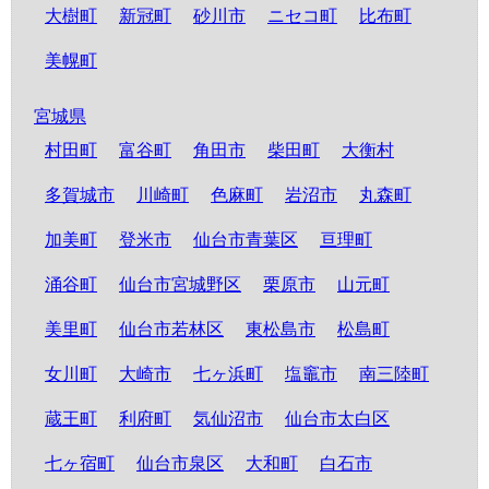
大樹町
新冠町
砂川市
ニセコ町
比布町
美幌町
宮城県
村田町
富谷町
角田市
柴田町
大衡村
多賀城市
川崎町
色麻町
岩沼市
丸森町
加美町
登米市
仙台市青葉区
亘理町
涌谷町
仙台市宮城野区
栗原市
山元町
美里町
仙台市若林区
東松島市
松島町
女川町
大崎市
七ヶ浜町
塩竈市
南三陸町
蔵王町
利府町
気仙沼市
仙台市太白区
七ヶ宿町
仙台市泉区
大和町
白石市