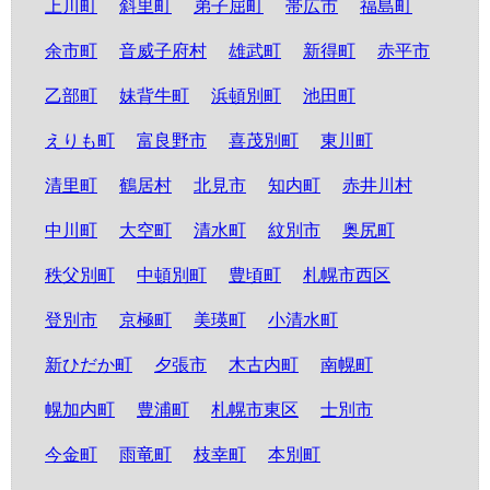
上川町
斜里町
弟子屈町
帯広市
福島町
余市町
音威子府村
雄武町
新得町
赤平市
乙部町
妹背牛町
浜頓別町
池田町
えりも町
富良野市
喜茂別町
東川町
清里町
鶴居村
北見市
知内町
赤井川村
中川町
大空町
清水町
紋別市
奥尻町
秩父別町
中頓別町
豊頃町
札幌市西区
登別市
京極町
美瑛町
小清水町
新ひだか町
夕張市
木古内町
南幌町
幌加内町
豊浦町
札幌市東区
士別市
今金町
雨竜町
枝幸町
本別町