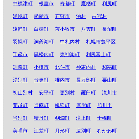
中標津町
根室市
寿都町
鷹栖町
利尻町
浦幌町
函館市
石狩市
泊村
占冠村
遠軽町
白糠町
苫小牧市
八雲町
長沼町
羽幌町
洞爺湖町
中札内村
札幌市豊平区
千歳市
黒松内町
東神楽町
利尻富士町
釧路町
小樽市
北斗市
神恵内村
和寒町
湧別町
音更町
稚内市
長万部町
栗山町
初山別村
安平町
更別村
羅臼町
滝川市
蘭越町
当麻町
幌延町
厚岸町
旭川市
当別町
積丹町
剣淵町
滝上町
士幌町
美唄市
江差町
月形町
遠別町
むかわ町