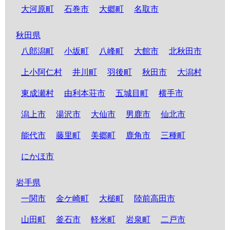
大河原町
石巻市
大郷町
名取市
秋田県
八郎潟町
小坂町
八峰町
大館市
北秋田市
上小阿仁村
井川町
羽後町
秋田市
大潟村
東成瀬村
由利本荘市
五城目町
横手市
潟上市
湯沢市
大仙市
男鹿市
仙北市
能代市
藤里町
美郷町
鹿角市
三種町
にかほ市
岩手県
一関市
金ケ崎町
大槌町
陸前高田市
山田町
釜石市
軽米町
岩泉町
二戸市