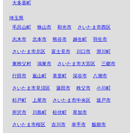
大多喜町
埼玉県
毛呂山町
狭山市
和光市
さいたま市西区
志木市
北本市
熊谷市
越生町
羽生市
さいたま市北区
富士見市
川口市
滑川町
東秩父村
鴻巣市
さいたま市大宮区
三郷市
行田市
嵐山町
美里町
深谷市
八潮市
さいたま市見沼区
蓮田市
秩父市
小川町
杉戸町
上尾市
さいたま市中央区
坂戸市
所沢市
川島町
松伏町
草加市
さいたま市桜区
吉川市
幸手市
飯能市