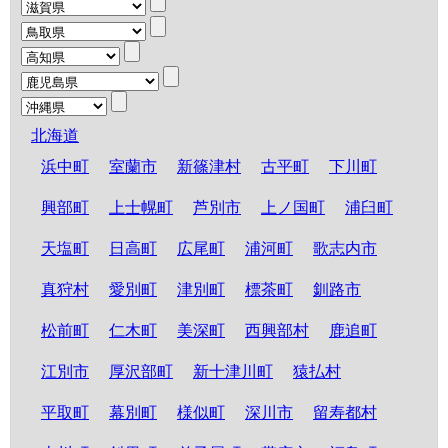
北海道
浜中町
室蘭市
新篠津村
古平町
下川町
興部町
上士幌町
芦別市
上ノ国町
浦臼町
天塩町
日高町
広尾町
浦河町
歌志内市
真狩村
愛別町
津別町
標茶町
釧路市
松前町
仁木町
美深町
西興部村
鹿追町
江別市
厚沢部町
新十津川町
猿払村
平取町
幕別町
様似町
深川市
留寿都村