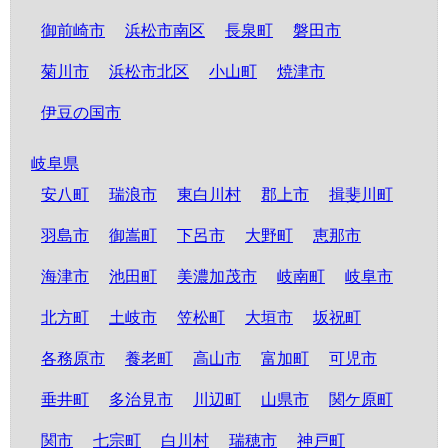
御前崎市
浜松市南区
長泉町
磐田市
菊川市
浜松市北区
小山町
焼津市
伊豆の国市
岐阜県
安八町
瑞浪市
東白川村
郡上市
揖斐川町
羽島市
御嵩町
下呂市
大野町
恵那市
海津市
池田町
美濃加茂市
岐南町
岐阜市
北方町
土岐市
笠松町
大垣市
坂祝町
各務原市
養老町
高山市
富加町
可児市
垂井町
多治見市
川辺町
山県市
関ケ原町
関市
七宗町
白川村
瑞穂市
神戸町