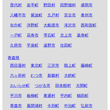
普代村
岩手町
野田村
田野畑村
盛岡市
八幡平市
紫波町
九戸村
宮古市
奥州市
矢巾町
洋野町
大船渡市
滝沢市
西和賀町
一戸町
花巻市
雫石町
北上市
葛巻町
久慈市
平泉町
遠野市
住田町
青森県
西目屋村
東北町
三沢市
階上町
藤崎町
六ヶ所村
むつ市
新郷村
大鰐町
おいらせ町
つがる市
田舎館村
大間町
平川市
板柳町
東通村
平内町
鶴田町
青森市
風間浦村
今別町
中泊町
弘前市