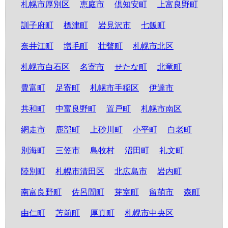
札幌市厚別区
恵庭市
倶知安町
上富良野町
訓子府町
標津町
岩見沢市
七飯町
奈井江町
増毛町
壮瞥町
札幌市北区
札幌市白石区
名寄市
せたな町
北竜町
豊富町
足寄町
札幌市手稲区
伊達市
共和町
中富良野町
置戸町
札幌市南区
網走市
鹿部町
上砂川町
小平町
白老町
別海町
三笠市
島牧村
沼田町
礼文町
陸別町
札幌市清田区
北広島市
岩内町
南富良野町
佐呂間町
芽室町
留萌市
森町
由仁町
苫前町
厚真町
札幌市中央区