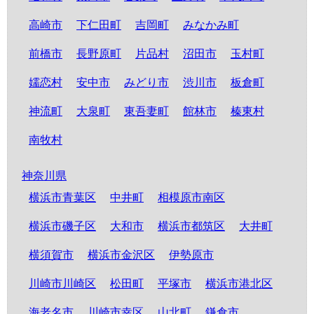
高崎市
下仁田町
吉岡町
みなかみ町
前橋市
長野原町
片品村
沼田市
玉村町
嬬恋村
安中市
みどり市
渋川市
板倉町
神流町
大泉町
東吾妻町
館林市
榛東村
南牧村
神奈川県
横浜市青葉区
中井町
相模原市南区
横浜市磯子区
大和市
横浜市都筑区
大井町
横須賀市
横浜市金沢区
伊勢原市
川崎市川崎区
松田町
平塚市
横浜市港北区
海老名市
川崎市幸区
山北町
鎌倉市