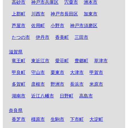
高砂市
神戸市兵庫区
宍粟市
洲本市
上郡町
川西市
神戸市長田区
加東市
芦屋市
佐用町
小野市
神戸市須磨区
たつの市
伊丹市
香美町
三田市
滋賀県
竜王町
東近江市
愛荘町
豊郷町
草津市
甲良町
守山市
栗東市
大津市
甲賀市
多賀町
彦根市
野洲市
長浜市
米原市
湖南市
近江八幡市
日野町
高島市
奈良県
香芝市
橿原市
生駒市
下市町
大淀町