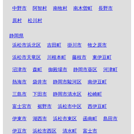
中野市
阿智村
南牧村
南木曽町
長野市
原村
松川村
静岡県
浜松市浜北区
吉田町
掛川市
牧之原市
浜松市天竜区
川根本町
藤枝市
東伊豆町
沼津市
森町
御殿場市
静岡市葵区
河津町
熱海市
袋井市
静岡市駿河区
南伊豆町
三島市
下田市
静岡市清水区
松崎町
富士宮市
裾野市
浜松市中区
西伊豆町
伊東市
湖西市
浜松市東区
函南町
島田市
伊豆市
浜松市西区
清水町
富士市