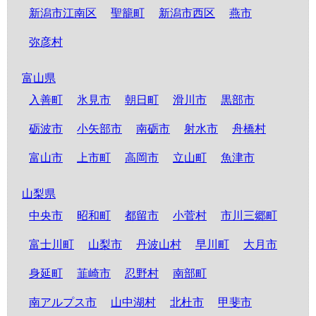
新潟市江南区
聖籠町
新潟市西区
燕市
弥彦村
富山県
入善町
氷見市
朝日町
滑川市
黒部市
砺波市
小矢部市
南砺市
射水市
舟橋村
富山市
上市町
高岡市
立山町
魚津市
山梨県
中央市
昭和町
都留市
小菅村
市川三郷町
富士川町
山梨市
丹波山村
早川町
大月市
身延町
韮崎市
忍野村
南部町
南アルプス市
山中湖村
北杜市
甲斐市