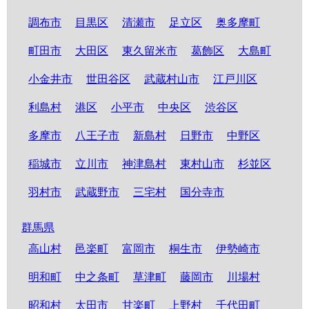
調布市
目黒区
清瀬市
足立区
奥多摩町
町田市
大田区
東久留米市
葛飾区
大島町
小金井市
世田谷区
武蔵村山市
江戸川区
利島村
港区
小平市
中央区
渋谷区
多摩市
八王子市
新島村
日野市
中野区
稲城市
立川市
神津島村
東村山市
杉並区
羽村市
武蔵野市
三宅村
国分寺市
群馬県
高山村
邑楽町
富岡市
桐生市
伊勢崎市
明和町
中之条町
草津町
藤岡市
川場村
昭和村
太田市
甘楽町
上野村
千代田町