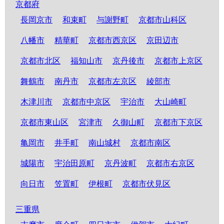
京都府
長岡京市
和束町
与謝野町
京都市山科区
八幡市
精華町
京都市西京区
京田辺市
京都市北区
福知山市
京丹後市
京都市上京区
舞鶴市
南丹市
京都市左京区
綾部市
木津川市
京都市中京区
宇治市
大山崎町
京都市東山区
宮津市
久御山町
京都市下京区
亀岡市
井手町
南山城村
京都市南区
城陽市
宇治田原町
京丹波町
京都市右京区
向日市
笠置町
伊根町
京都市伏見区
三重県