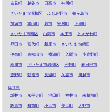
吉見町
越谷市
日高市
神川町
さいたま市浦和区
ふじみ野市
鶴ヶ島市
加須市
鳩山町
蕨市
寄居町
上里町
さいたま市南区
白岡市
本庄市
ときがわ町
戸田市
宮代町
新座市
さいたま市緑区
伊奈町
東松山市
横瀬町
入間市
小鹿野町
桶川市
さいたま市岩槻区
三芳町
春日部市
皆野町
朝霞市
長瀞町
久喜市
川越市
福井県
坂井市
永平寺町
池田町
福井市
南越前町
敦賀市
越前町
小浜市
美浜町
大野市