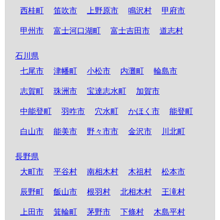
西桂町
笛吹市
上野原市
鳴沢村
甲府市
甲州市
富士河口湖町
富士吉田市
道志村
石川県
七尾市
津幡町
小松市
内灘町
輪島市
志賀町
珠洲市
宝達志水町
加賀市
中能登町
羽咋市
穴水町
かほく市
能登町
白山市
能美市
野々市市
金沢市
川北町
長野県
大町市
平谷村
南相木村
木祖村
松本市
辰野町
飯山市
根羽村
北相木村
王滝村
上田市
箕輪町
茅野市
下條村
木島平村