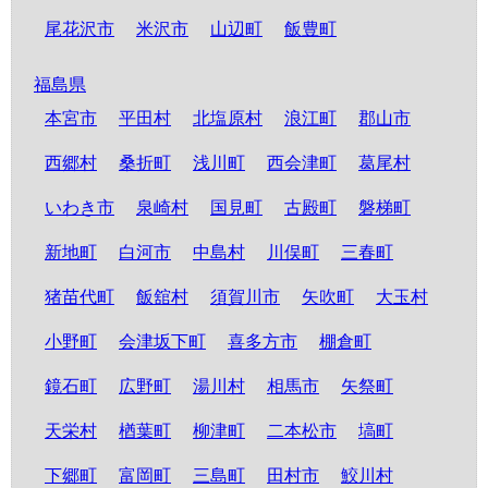
尾花沢市
米沢市
山辺町
飯豊町
福島県
本宮市
平田村
北塩原村
浪江町
郡山市
西郷村
桑折町
浅川町
西会津町
葛尾村
いわき市
泉崎村
国見町
古殿町
磐梯町
新地町
白河市
中島村
川俣町
三春町
猪苗代町
飯舘村
須賀川市
矢吹町
大玉村
小野町
会津坂下町
喜多方市
棚倉町
鏡石町
広野町
湯川村
相馬市
矢祭町
天栄村
楢葉町
柳津町
二本松市
塙町
下郷町
富岡町
三島町
田村市
鮫川村