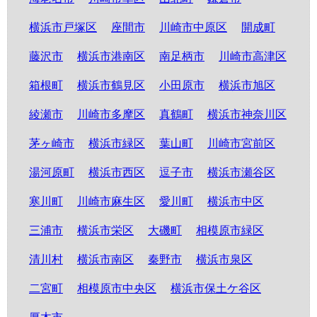
横浜市戸塚区
座間市
川崎市中原区
開成町
藤沢市
横浜市港南区
南足柄市
川崎市高津区
箱根町
横浜市鶴見区
小田原市
横浜市旭区
綾瀬市
川崎市多摩区
真鶴町
横浜市神奈川区
茅ヶ崎市
横浜市緑区
葉山町
川崎市宮前区
湯河原町
横浜市西区
逗子市
横浜市瀬谷区
寒川町
川崎市麻生区
愛川町
横浜市中区
三浦市
横浜市栄区
大磯町
相模原市緑区
清川村
横浜市南区
秦野市
横浜市泉区
二宮町
相模原市中央区
横浜市保土ケ谷区