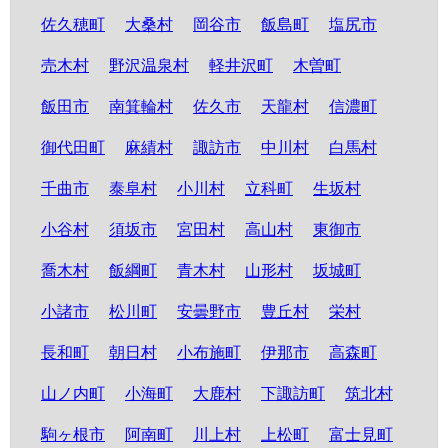
佐久穂町
大桑村
岡谷市
飯島町
塩尻市
売木村
野沢温泉村
軽井沢町
木曽町
飯田市
南箕輪村
佐久市
天龍村
信濃町
御代田町
麻績村
諏訪市
中川村
白馬村
千曲市
泰阜村
小川村
立科町
生坂村
小谷村
須坂市
宮田村
高山村
東御市
喬木村
飯綱町
青木村
山形村
坂城町
小諸市
松川町
安曇野市
豊丘村
栄村
長和町
朝日村
小布施町
伊那市
高森町
山ノ内町
小海町
大鹿村
下諏訪町
筑北村
駒ヶ根市
阿南町
川上村
上松町
富士見町