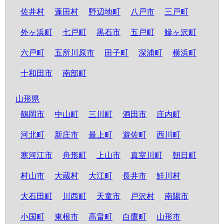
佐井村
蓬田村
野辺地町
八戸市
三戸町
外ヶ浜町
七戸町
黒石市
五戸町
鰺ヶ沢町
六戸町
五所川原市
田子町
深浦町
横浜町
十和田市
南部町
山形県
鶴岡市
中山町
三川町
酒田市
庄内町
河北町
新庄市
最上町
遊佐町
西川町
寒河江市
舟形町
上山市
真室川町
朝日町
村山市
大蔵村
大江町
長井市
鮭川村
大石田町
川西町
天童市
戸沢村
南陽市
小国町
東根市
高畠町
白鷹町
山形市