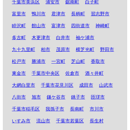
千葉市美浜区
浦安市
鋸南町
白子町
富里市
鴨川市
君津市
長柄町
習志野市
睦沢町
館山市
富津市
四街道市
神崎町
多古町
木更津市
白井市
袖ケ浦市
九十九里町
柏市
茂原市
横芝光町
野田市
松戸市
勝浦市
一宮町
芝山町
香取市
東金市
千葉市中央区
佐倉市
酒々井町
大網白里市
千葉市花見川区
成田市
山武市
八街市
旭市
鎌ケ谷市
銚子市
匝瑳市
千葉市稲毛区
我孫子市
長南町
市川市
いすみ市
流山市
千葉市若葉区
長生村