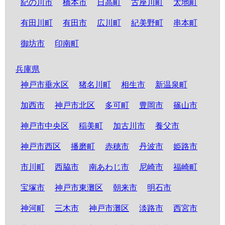
紀の川市
橋本市
日高町
古座川町
太地町
有田川町
有田市
広川町
紀美野町
串本町
御坊市
印南町
兵庫県
神戸市垂水区
猪名川町
相生市
新温泉町
加西市
神戸市北区
多可町
豊岡市
篠山市
神戸市中央区
稲美町
加古川市
養父市
神戸市西区
播磨町
赤穂市
丹波市
姫路市
市川町
西脇市
南あわじ市
尼崎市
福崎町
宝塚市
神戸市東灘区
朝来市
明石市
神河町
三木市
神戸市灘区
淡路市
西宮市