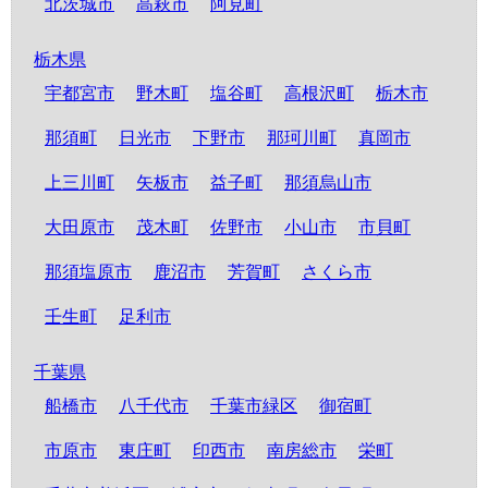
北茨城市
高萩市
阿見町
栃木県
宇都宮市
野木町
塩谷町
高根沢町
栃木市
那須町
日光市
下野市
那珂川町
真岡市
上三川町
矢板市
益子町
那須烏山市
大田原市
茂木町
佐野市
小山市
市貝町
那須塩原市
鹿沼市
芳賀町
さくら市
壬生町
足利市
千葉県
船橋市
八千代市
千葉市緑区
御宿町
市原市
東庄町
印西市
南房総市
栄町