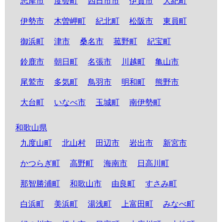
志摩市
度会町
四日市市
伊賀市
大紀町
伊勢市
木曽岬町
紀北町
松阪市
東員町
御浜町
津市
桑名市
菰野町
紀宝町
鈴鹿市
朝日町
名張市
川越町
亀山市
尾鷲市
多気町
鳥羽市
明和町
熊野市
大台町
いなべ市
玉城町
南伊勢町
和歌山県
九度山町
北山村
田辺市
岩出市
新宮市
かつらぎ町
高野町
海南市
日高川町
那智勝浦町
和歌山市
由良町
すさみ町
白浜町
美浜町
湯浅町
上富田町
みなべ町