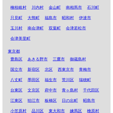
檜枝岐村
川内村
金山町
南相馬市
石川町
只見町
大熊町
福島市
昭和村
伊達市
玉川村
南会津町
双葉町
会津若松市
会津美里町
東京都
豊島区
あきる野市
三鷹市
御蔵島村
国立市
新宿区
北区
西東京市
青梅市
八丈町
墨田区
福生市
荒川区
瑞穂町
台東区
文京区
府中市
青ヶ島村
千代田区
江東区
狛江市
板橋区
日の出町
昭島市
小笠原村
品川区
東大和市
練馬区
檜原村