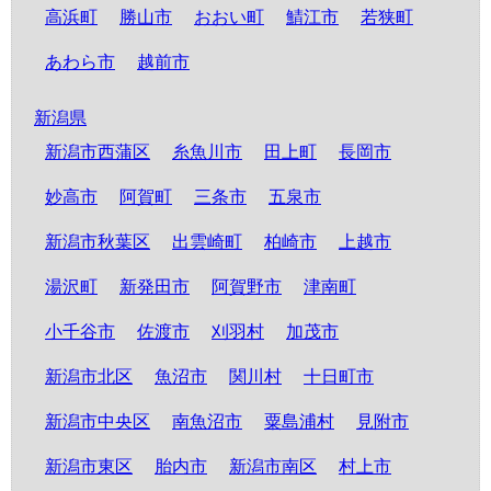
高浜町
勝山市
おおい町
鯖江市
若狭町
あわら市
越前市
新潟県
新潟市西蒲区
糸魚川市
田上町
長岡市
妙高市
阿賀町
三条市
五泉市
新潟市秋葉区
出雲崎町
柏崎市
上越市
湯沢町
新発田市
阿賀野市
津南町
小千谷市
佐渡市
刈羽村
加茂市
新潟市北区
魚沼市
関川村
十日町市
新潟市中央区
南魚沼市
粟島浦村
見附市
新潟市東区
胎内市
新潟市南区
村上市