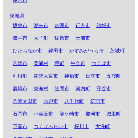
厚木市
茨城県
坂東市
潮来市
古河市
行方市
結城市
取手市
大子町
稲敷市
土浦市
ひたちなか市
鉾田市
かすみがうら市
茨城町
常総市
美浦村
境町
牛久市
つくば市
利根町
常陸大宮市
神栖市
日立市
五霞町
鹿嶋市
東海村
笠間市
河内町
守谷市
常陸太田市
水戸市
八千代町
筑西市
石岡市
小美玉市
龍ケ崎市
那珂市
城里町
下妻市
つくばみらい市
桜川市
大洗町