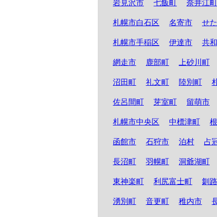
岩見沢市
七飯町
奈井江
札幌市白石区
名寄市
せ
札幌市手稲区
伊達市
共
網走市
鹿部町
上砂川町
沼田町
礼文町
陸別町
佐呂間町
芽室町
留萌市
札幌市中央区
中標津町
函館市
石狩市
泊村
占
長沼町
羽幌町
洞爺湖町
東神楽町
利尻富士町
釧
湧別町
音更町
稚内市