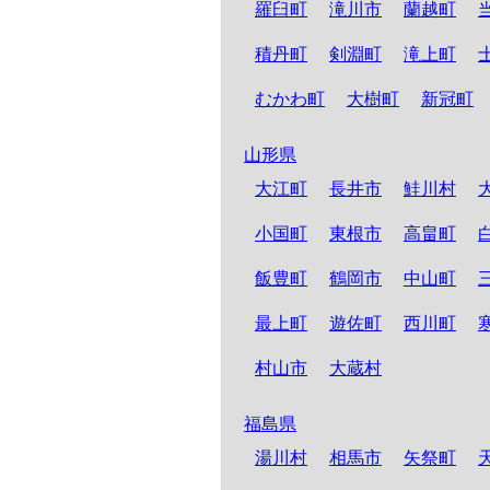
羅臼町
滝川市
蘭越町
積丹町
剣淵町
滝上町
むかわ町
大樹町
新冠町
山形県
大江町
長井市
鮭川村
小国町
東根市
高畠町
飯豊町
鶴岡市
中山町
最上町
遊佐町
西川町
村山市
大蔵村
福島県
湯川村
相馬市
矢祭町