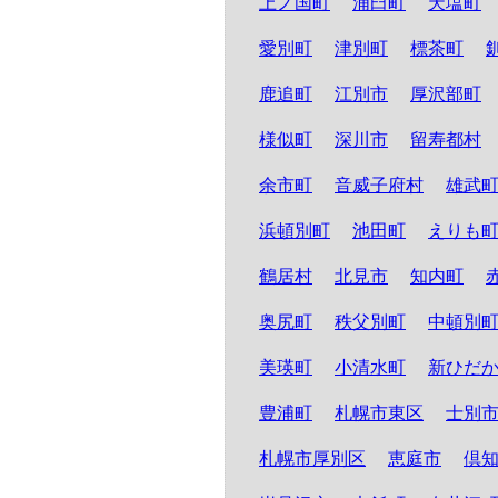
上ノ国町
浦臼町
天塩町
愛別町
津別町
標茶町
鹿追町
江別市
厚沢部町
様似町
深川市
留寿都村
余市町
音威子府村
雄武
浜頓別町
池田町
えりも
鶴居村
北見市
知内町
奥尻町
秩父別町
中頓別
美瑛町
小清水町
新ひだ
豊浦町
札幌市東区
士別
札幌市厚別区
恵庭市
倶