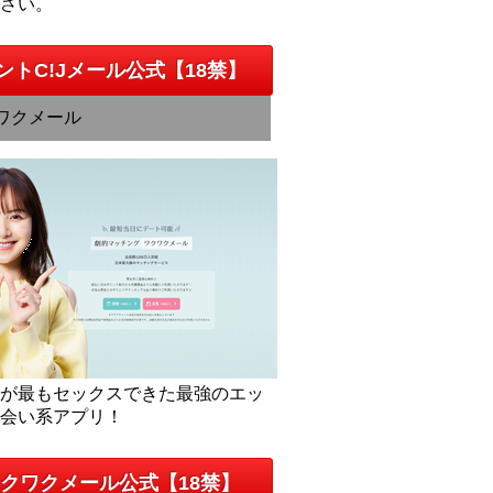
下さい。
ントC!Jメール公式【18禁】
ワクメール
人が最もセックスできた最強のエッ
出会い系アプリ！
クワクメール公式【18禁】