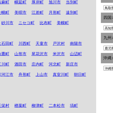
当麻町
幌延町
厚岸町
旭川市
当別町
士幌町
美唄市
江差町
月形町
遠別町
四国
砂川市
ニセコ町
比布町
美幌町
九州
大石田町
川西町
天童市
戸沢村
南陽市
白鷹町
山形市
尾花沢市
米沢市
山辺町
沖縄
三川町
酒田市
庄内町
河北町
新庄市
寒河江市
舟形町
上山市
真室川町
朝日町
天栄村
楢葉町
柳津町
二本松市
塙町