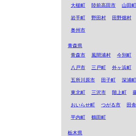
大槌町
陸前高田市
山田
岩手町
野田村
田野畑村
奥州市
青森県
青森市
風間浦村
今別町
八戸市
三戸町
外ヶ浜町
五所川原市
田子町
深浦
東北町
三沢市
階上町
おいらせ町
つがる市
田
平内町
鶴田町
栃木県