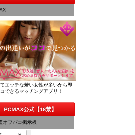
AX
くてエッチな若い女性が多いから即
パコできるマッチングアプリ！
PCMAX公式【18禁】
道オフパコ掲示板