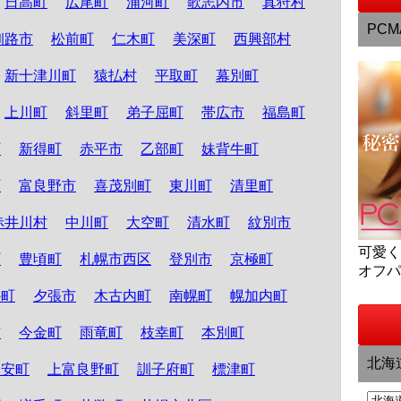
日高町
広尾町
浦河町
歌志内市
真狩村
PCM
釧路市
松前町
仁木町
美深町
西興部村
新十津川町
猿払村
平取町
幕別町
上川町
斜里町
弟子屈町
帯広市
福島町
町
新得町
赤平市
乙部町
妹背牛町
町
富良野市
喜茂別町
東川町
清里町
赤井川村
中川町
大空町
清水町
紋別市
可愛
町
豊頃町
札幌市西区
登別市
京極町
オフ
か町
夕張市
木古内町
南幌町
幌加内町
市
今金町
雨竜町
枝幸町
本別町
北海
知安町
上富良野町
訓子府町
標津町