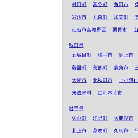
村田町
富谷町
角田市
岩沼市
丸森町
加美町
仙台市宮城野区
栗原市
秋田県
五城目町
横手市
潟上市
藤里町
美郷町
鹿角市
大館市
北秋田市
上小阿
東成瀬村
由利本荘市
岩手県
矢巾町
洋野町
大船渡市
北上市
葛巻町
久慈市