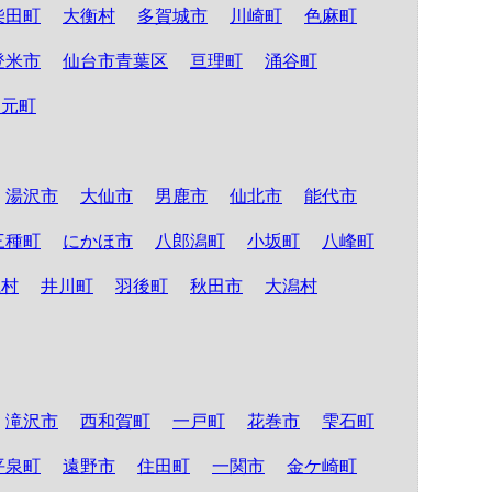
柴田町
大衡村
多賀城市
川崎町
色麻町
登米市
仙台市青葉区
亘理町
涌谷町
山元町
湯沢市
大仙市
男鹿市
仙北市
能代市
三種町
にかほ市
八郎潟町
小坂町
八峰町
仁村
井川町
羽後町
秋田市
大潟村
滝沢市
西和賀町
一戸町
花巻市
雫石町
平泉町
遠野市
住田町
一関市
金ケ崎町