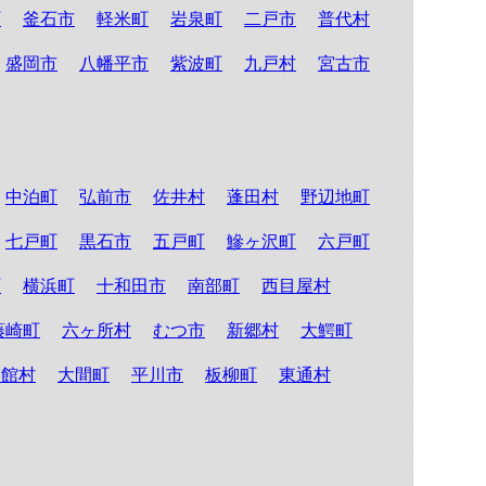
町
釜石市
軽米町
岩泉町
二戸市
普代村
盛岡市
八幡平市
紫波町
九戸村
宮古市
中泊町
弘前市
佐井村
蓬田村
野辺地町
七戸町
黒石市
五戸町
鰺ヶ沢町
六戸町
町
横浜町
十和田市
南部町
西目屋村
藤崎町
六ヶ所村
むつ市
新郷村
大鰐町
舎館村
大間町
平川市
板柳町
東通村