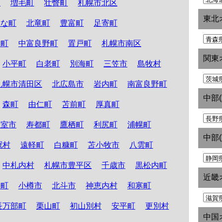
町
増毛町
壮瞥町
札幌市北区
東北
たな町
北竜町
豊富町
足寄町
和町
中富良野町
置戸町
札幌市南区
関東
小平町
白老町
別海町
三笠市
島牧村
札幌市清田区
北広島市
岩内町
南富良野町
中部
森町
由仁町
苫前町
厚真町
根室市
寿都町
鷹栖町
利尻町
浦幌町
中部
冠村
遠軽町
白糠町
苫小牧市
八雲町
中札内村
札幌市豊平区
千歳市
黒松内町
近畿
路町
小樽市
北斗市
神恵内村
和寒町
長万部町
栗山町
初山別村
安平町
更別村
中国