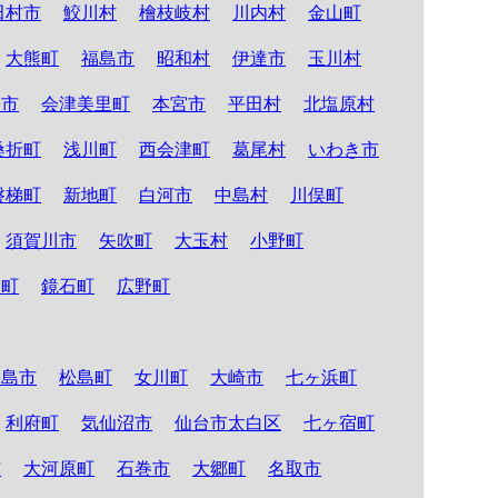
田村市
鮫川村
檜枝岐村
川内村
金山町
大熊町
福島市
昭和村
伊達市
玉川村
松市
会津美里町
本宮市
平田村
北塩原村
桑折町
浅川町
西会津町
葛尾村
いわき市
磐梯町
新地町
白河市
中島村
川俣町
須賀川市
矢吹町
大玉村
小野町
倉町
鏡石町
広野町
松島市
松島町
女川町
大崎市
七ヶ浜町
利府町
気仙沼市
仙台市太白区
七ヶ宿町
市
大河原町
石巻市
大郷町
名取市