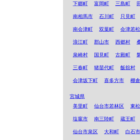
下郷町
富岡町
三島町
南相馬市
石川町
只見町
南会津町
双葉町
会津若
浪江町
郡山市
西郷村
泉崎村
国見町
古殿町
三春町
猪苗代町
飯舘村
会津坂下町
喜多方市
棚
宮城県
美里町
仙台市若林区
東
塩竈市
南三陸町
蔵王町
仙台市泉区
大和町
白石