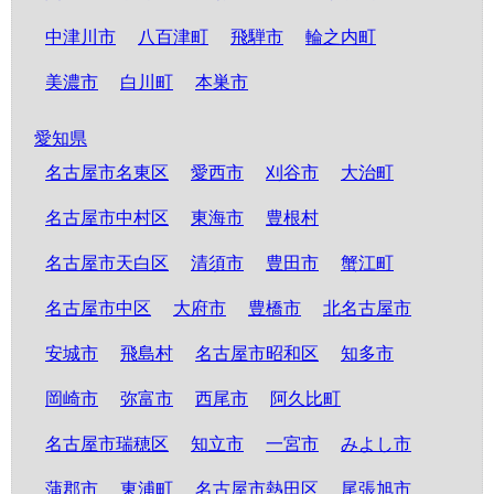
中津川市
八百津町
飛騨市
輪之内町
美濃市
白川町
本巣市
愛知県
名古屋市名東区
愛西市
刈谷市
大治町
名古屋市中村区
東海市
豊根村
名古屋市天白区
清須市
豊田市
蟹江町
名古屋市中区
大府市
豊橋市
北名古屋市
安城市
飛島村
名古屋市昭和区
知多市
岡崎市
弥富市
西尾市
阿久比町
名古屋市瑞穂区
知立市
一宮市
みよし市
蒲郡市
東浦町
名古屋市熱田区
尾張旭市