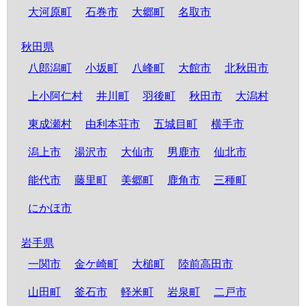
大河原町
石巻市
大郷町
名取市
秋田県
八郎潟町
小坂町
八峰町
大館市
北秋田市
上小阿仁村
井川町
羽後町
秋田市
大潟村
東成瀬村
由利本荘市
五城目町
横手市
潟上市
湯沢市
大仙市
男鹿市
仙北市
能代市
藤里町
美郷町
鹿角市
三種町
にかほ市
岩手県
一関市
金ケ崎町
大槌町
陸前高田市
山田町
釜石市
軽米町
岩泉町
二戸市