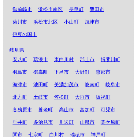
御前崎市
浜松市南区
長泉町
磐田市
菊川市
浜松市北区
小山町
焼津市
伊豆の国市
岐阜県
安八町
瑞浪市
東白川村
郡上市
揖斐川町
羽島市
御嵩町
下呂市
大野町
恵那市
海津市
池田町
美濃加茂市
岐南町
岐阜市
北方町
土岐市
笠松町
大垣市
坂祝町
各務原市
養老町
高山市
富加町
可児市
垂井町
多治見市
川辺町
山県市
関ケ原町
関市
七宗町
白川村
瑞穂市
神戸町