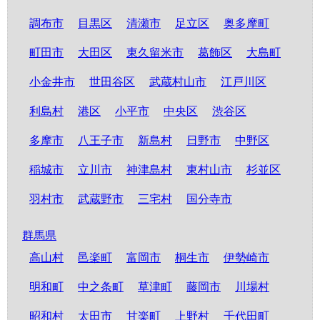
調布市
目黒区
清瀬市
足立区
奥多摩町
町田市
大田区
東久留米市
葛飾区
大島町
小金井市
世田谷区
武蔵村山市
江戸川区
利島村
港区
小平市
中央区
渋谷区
多摩市
八王子市
新島村
日野市
中野区
稲城市
立川市
神津島村
東村山市
杉並区
羽村市
武蔵野市
三宅村
国分寺市
群馬県
高山村
邑楽町
富岡市
桐生市
伊勢崎市
明和町
中之条町
草津町
藤岡市
川場村
昭和村
太田市
甘楽町
上野村
千代田町