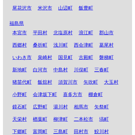
尾花沢市
米沢市
山辺町
飯豊町
福島県
本宮市
平田村
北塩原村
浪江町
郡山市
西郷村
桑折町
浅川町
西会津町
葛尾村
いわき市
泉崎村
国見町
古殿町
磐梯町
新地町
白河市
中島村
川俣町
三春町
猪苗代町
飯舘村
須賀川市
矢吹町
大玉村
小野町
会津坂下町
喜多方市
棚倉町
鏡石町
広野町
湯川村
相馬市
矢祭町
天栄村
楢葉町
柳津町
二本松市
塙町
下郷町
富岡町
三島町
田村市
鮫川村