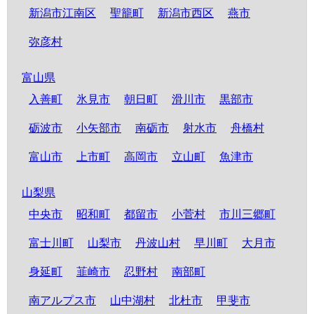
新潟市江南区
聖籠町
新潟市西区
燕市
弥彦村
富山県
入善町
氷見市
朝日町
滑川市
黒部市
砺波市
小矢部市
南砺市
射水市
舟橋村
富山市
上市町
高岡市
立山町
魚津市
山梨県
中央市
昭和町
都留市
小菅村
市川三郷町
富士川町
山梨市
丹波山村
早川町
大月市
身延町
韮崎市
忍野村
南部町
南アルプス市
山中湖村
北杜市
甲斐市