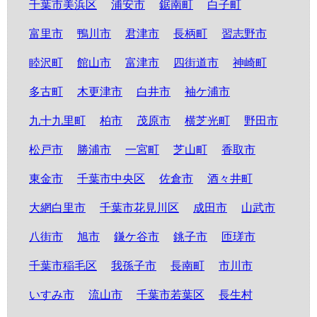
千葉市美浜区
浦安市
鋸南町
白子町
富里市
鴨川市
君津市
長柄町
習志野市
睦沢町
館山市
富津市
四街道市
神崎町
多古町
木更津市
白井市
袖ケ浦市
九十九里町
柏市
茂原市
横芝光町
野田市
松戸市
勝浦市
一宮町
芝山町
香取市
東金市
千葉市中央区
佐倉市
酒々井町
大網白里市
千葉市花見川区
成田市
山武市
八街市
旭市
鎌ケ谷市
銚子市
匝瑳市
千葉市稲毛区
我孫子市
長南町
市川市
いすみ市
流山市
千葉市若葉区
長生村