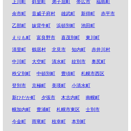
上川町
斜里町
弟子屈町
帯広市
福島町
余市町
音威子府村
雄武町
新得町
赤平市
乙部町
妹背牛町
浜頓別町
池田町
えりも町
富良野市
喜茂別町
東川町
清里町
鶴居村
北見市
知内町
赤井川村
中川町
大空町
清水町
紋別市
奥尻町
秩父別町
中頓別町
豊頃町
札幌市西区
登別市
京極町
美瑛町
小清水町
新ひだか町
夕張市
木古内町
南幌町
幌加内町
豊浦町
札幌市東区
士別市
今金町
雨竜町
枝幸町
本別町