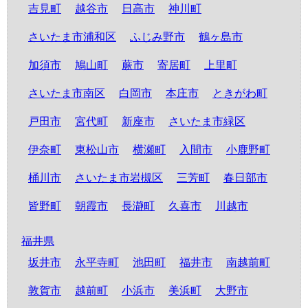
吉見町
越谷市
日高市
神川町
さいたま市浦和区
ふじみ野市
鶴ヶ島市
加須市
鳩山町
蕨市
寄居町
上里町
さいたま市南区
白岡市
本庄市
ときがわ町
戸田市
宮代町
新座市
さいたま市緑区
伊奈町
東松山市
横瀬町
入間市
小鹿野町
桶川市
さいたま市岩槻区
三芳町
春日部市
皆野町
朝霞市
長瀞町
久喜市
川越市
福井県
坂井市
永平寺町
池田町
福井市
南越前町
敦賀市
越前町
小浜市
美浜町
大野市