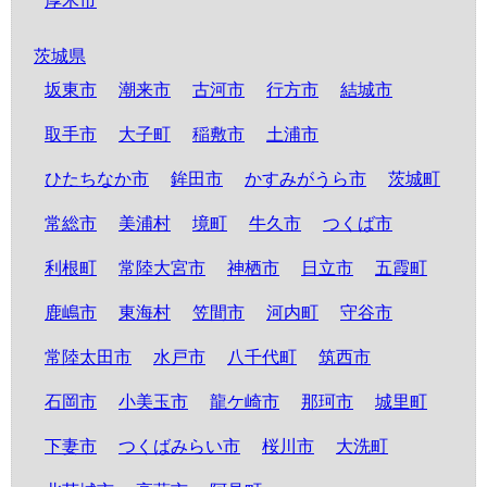
厚木市
茨城県
坂東市
潮来市
古河市
行方市
結城市
取手市
大子町
稲敷市
土浦市
ひたちなか市
鉾田市
かすみがうら市
茨城町
常総市
美浦村
境町
牛久市
つくば市
利根町
常陸大宮市
神栖市
日立市
五霞町
鹿嶋市
東海村
笠間市
河内町
守谷市
常陸太田市
水戸市
八千代町
筑西市
石岡市
小美玉市
龍ケ崎市
那珂市
城里町
下妻市
つくばみらい市
桜川市
大洗町