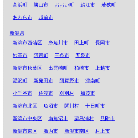
高浜町
勝山市
おおい町
鯖江市
若狭町
あわら市
越前市
新潟県
新潟市西蒲区
糸魚川市
田上町
長岡市
妙高市
阿賀町
三条市
五泉市
新潟市秋葉区
出雲崎町
柏崎市
上越市
湯沢町
新発田市
阿賀野市
津南町
小千谷市
佐渡市
刈羽村
加茂市
新潟市北区
魚沼市
関川村
十日町市
新潟市中央区
南魚沼市
粟島浦村
見附市
新潟市東区
胎内市
新潟市南区
村上市