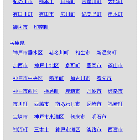
紀の川市
橋本市
日高町
古座川町
太地町
有田川町
有田市
広川町
紀美野町
串本町
御坊市
印南町
兵庫県
神戸市垂水区
猪名川町
相生市
新温泉町
加西市
神戸市北区
多可町
豊岡市
篠山市
神戸市中央区
稲美町
加古川市
養父市
神戸市西区
播磨町
赤穂市
丹波市
姫路市
市川町
西脇市
南あわじ市
尼崎市
福崎町
宝塚市
神戸市東灘区
朝来市
明石市
神河町
三木市
神戸市灘区
淡路市
西宮市