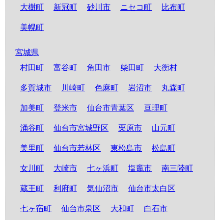
大樹町
新冠町
砂川市
ニセコ町
比布町
美幌町
宮城県
村田町
富谷町
角田市
柴田町
大衡村
多賀城市
川崎町
色麻町
岩沼市
丸森町
加美町
登米市
仙台市青葉区
亘理町
涌谷町
仙台市宮城野区
栗原市
山元町
美里町
仙台市若林区
東松島市
松島町
女川町
大崎市
七ヶ浜町
塩竈市
南三陸町
蔵王町
利府町
気仙沼市
仙台市太白区
七ヶ宿町
仙台市泉区
大和町
白石市