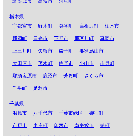
北茨城市
高萩市
阿見町
栃木県
宇都宮市
野木町
塩谷町
高根沢町
栃木市
那須町
日光市
下野市
那珂川町
真岡市
上三川町
矢板市
益子町
那須烏山市
大田原市
茂木町
佐野市
小山市
市貝町
那須塩原市
鹿沼市
芳賀町
さくら市
壬生町
足利市
千葉県
船橋市
八千代市
千葉市緑区
御宿町
市原市
東庄町
印西市
南房総市
栄町