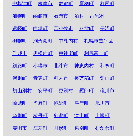
中標津町
根室市
寿都町
鷹栖町
利尻町
浦幌町
函館市
石狩市
泊村
占冠村
遠軽町
白糠町
苫小牧市
八雲町
長沼町
羽幌町
洞爺湖町
中札内村
札幌市豊平区
千歳市
黒松内町
東神楽町
利尻富士町
釧路町
小樽市
北斗市
神恵内村
和寒町
湧別町
音更町
稚内市
長万部町
栗山町
初山別村
安平町
更別村
羅臼町
滝川市
蘭越町
当麻町
幌延町
厚岸町
旭川市
当別町
積丹町
剣淵町
滝上町
士幌町
美唄市
江差町
月形町
遠別町
むかわ町