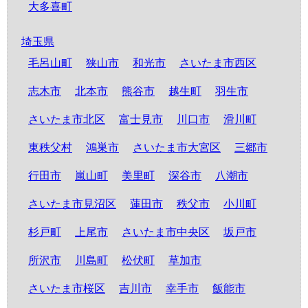
大多喜町
埼玉県
毛呂山町
狭山市
和光市
さいたま市西区
志木市
北本市
熊谷市
越生町
羽生市
さいたま市北区
富士見市
川口市
滑川町
東秩父村
鴻巣市
さいたま市大宮区
三郷市
行田市
嵐山町
美里町
深谷市
八潮市
さいたま市見沼区
蓮田市
秩父市
小川町
杉戸町
上尾市
さいたま市中央区
坂戸市
所沢市
川島町
松伏町
草加市
さいたま市桜区
吉川市
幸手市
飯能市