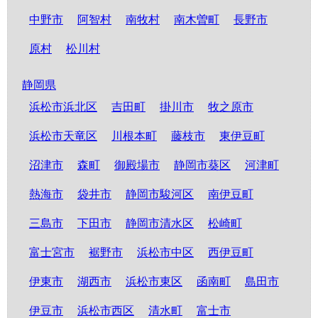
中野市
阿智村
南牧村
南木曽町
長野市
原村
松川村
静岡県
浜松市浜北区
吉田町
掛川市
牧之原市
浜松市天竜区
川根本町
藤枝市
東伊豆町
沼津市
森町
御殿場市
静岡市葵区
河津町
熱海市
袋井市
静岡市駿河区
南伊豆町
三島市
下田市
静岡市清水区
松崎町
富士宮市
裾野市
浜松市中区
西伊豆町
伊東市
湖西市
浜松市東区
函南町
島田市
伊豆市
浜松市西区
清水町
富士市