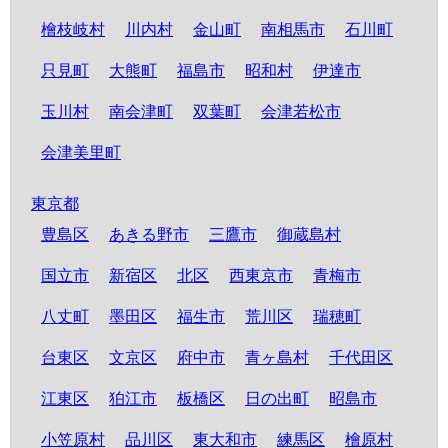
檜枝岐村
川内村
金山町
南相馬市
石川町
只見町
大熊町
福島市
昭和村
伊達市
玉川村
南会津町
双葉町
会津若松市
会津美里町
東京都
豊島区
あきる野市
三鷹市
御蔵島村
国立市
新宿区
北区
西東京市
青梅市
八丈町
墨田区
福生市
荒川区
瑞穂町
台東区
文京区
府中市
青ヶ島村
千代田区
江東区
狛江市
板橋区
日の出町
昭島市
小笠原村
品川区
東大和市
練馬区
檜原村