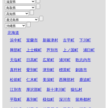
北海道
浜中町
室蘭市
新篠津村
古平町
下川町
興部町
上士幌町
芦別市
上ノ国町
浦臼町
天塩町
日高町
広尾町
浦河町
歌志内市
真狩村
愛別町
津別町
標茶町
釧路市
松前町
仁木町
美深町
西興部村
鹿追町
江別市
厚沢部町
新十津川町
猿払村
平取町
幕別町
様似町
深川市
留寿都村