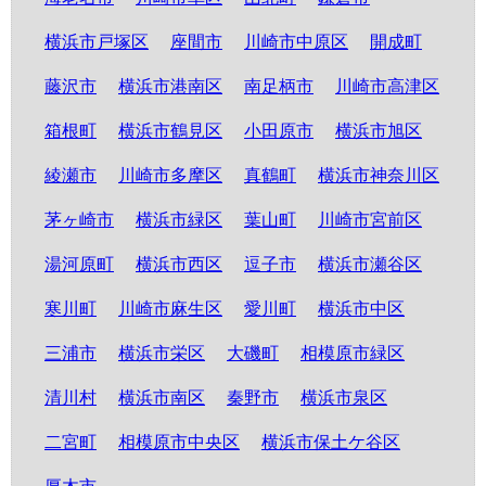
横浜市戸塚区
座間市
川崎市中原区
開成町
藤沢市
横浜市港南区
南足柄市
川崎市高津区
箱根町
横浜市鶴見区
小田原市
横浜市旭区
綾瀬市
川崎市多摩区
真鶴町
横浜市神奈川区
茅ヶ崎市
横浜市緑区
葉山町
川崎市宮前区
湯河原町
横浜市西区
逗子市
横浜市瀬谷区
寒川町
川崎市麻生区
愛川町
横浜市中区
三浦市
横浜市栄区
大磯町
相模原市緑区
清川村
横浜市南区
秦野市
横浜市泉区
二宮町
相模原市中央区
横浜市保土ケ谷区