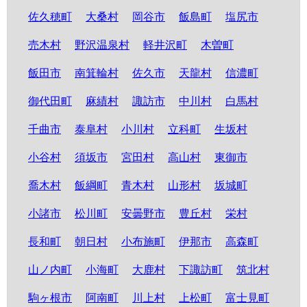
佐久穂町
大桑村
岡谷市
飯島町
塩尻市
売木村
野沢温泉村
軽井沢町
木曽町
飯田市
南箕輪村
佐久市
天龍村
信濃町
御代田町
麻績村
諏訪市
中川村
白馬村
千曲市
泰阜村
小川村
立科町
生坂村
小谷村
須坂市
宮田村
高山村
東御市
喬木村
飯綱町
青木村
山形村
坂城町
小諸市
松川町
安曇野市
豊丘村
栄村
長和町
朝日村
小布施町
伊那市
高森町
山ノ内町
小海町
大鹿村
下諏訪町
筑北村
駒ヶ根市
阿南町
川上村
上松町
富士見町