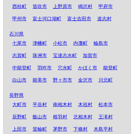
西桂町
笛吹市
上野原市
鳴沢村
甲府市
甲州市
富士河口湖町
富士吉田市
道志村
石川県
七尾市
津幡町
小松市
内灘町
輪島市
志賀町
珠洲市
宝達志水町
加賀市
中能登町
羽咋市
穴水町
かほく市
能登町
白山市
能美市
野々市市
金沢市
川北町
長野県
大町市
平谷村
南相木村
木祖村
松本市
辰野町
飯山市
根羽村
北相木村
王滝村
上田市
箕輪町
茅野市
下條村
木島平村