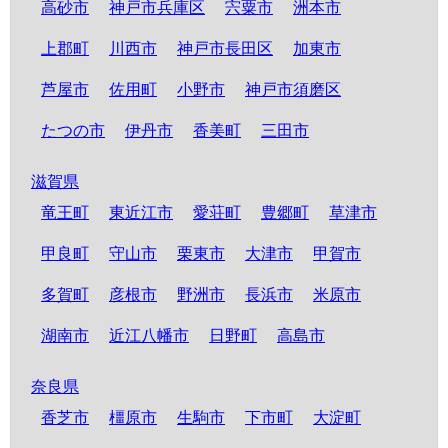
高砂市
神戸市兵庫区
宍粟市
洲本市
上郡町
川西市
神戸市長田区
加東市
芦屋市
佐用町
小野市
神戸市須磨区
たつの市
伊丹市
香美町
三田市
滋賀県
竜王町
東近江市
愛荘町
豊郷町
草津市
甲良町
守山市
栗東市
大津市
甲賀市
多賀町
彦根市
野洲市
長浜市
米原市
湖南市
近江八幡市
日野町
高島市
奈良県
香芝市
橿原市
生駒市
下市町
大淀町