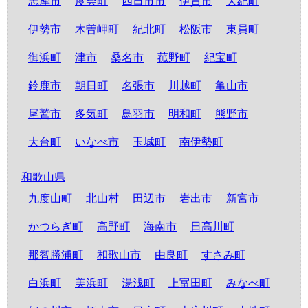
志摩市
度会町
四日市市
伊賀市
大紀町
伊勢市
木曽岬町
紀北町
松阪市
東員町
御浜町
津市
桑名市
菰野町
紀宝町
鈴鹿市
朝日町
名張市
川越町
亀山市
尾鷲市
多気町
鳥羽市
明和町
熊野市
大台町
いなべ市
玉城町
南伊勢町
和歌山県
九度山町
北山村
田辺市
岩出市
新宮市
かつらぎ町
高野町
海南市
日高川町
那智勝浦町
和歌山市
由良町
すさみ町
白浜町
美浜町
湯浅町
上富田町
みなべ町