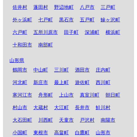
佐井村
蓬田村
野辺地町
八戸市
三戸町
外ヶ浜町
七戸町
黒石市
五戸町
鰺ヶ沢町
六戸町
五所川原市
田子町
深浦町
横浜町
十和田市
南部町
山形県
鶴岡市
中山町
三川町
酒田市
庄内町
河北町
新庄市
最上町
遊佐町
西川町
寒河江市
舟形町
上山市
真室川町
朝日町
村山市
大蔵村
大江町
長井市
鮭川村
大石田町
川西町
天童市
戸沢村
南陽市
小国町
東根市
高畠町
白鷹町
山形市