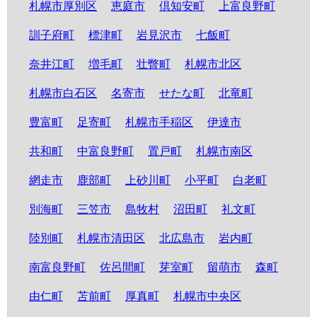
札幌市厚別区
恵庭市
倶知安町
上富良野町
訓子府町
標津町
岩見沢市
七飯町
奈井江町
増毛町
壮瞥町
札幌市北区
札幌市白石区
名寄市
せたな町
北竜町
豊富町
足寄町
札幌市手稲区
伊達市
共和町
中富良野町
置戸町
札幌市南区
網走市
鹿部町
上砂川町
小平町
白老町
別海町
三笠市
島牧村
沼田町
礼文町
陸別町
札幌市清田区
北広島市
岩内町
南富良野町
佐呂間町
芽室町
留萌市
森町
由仁町
苫前町
厚真町
札幌市中央区