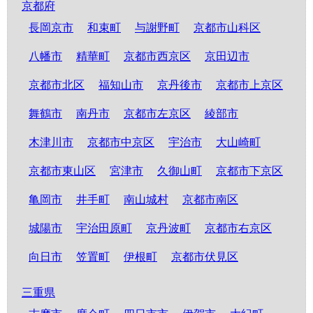
京都府
長岡京市
和束町
与謝野町
京都市山科区
八幡市
精華町
京都市西京区
京田辺市
京都市北区
福知山市
京丹後市
京都市上京区
舞鶴市
南丹市
京都市左京区
綾部市
木津川市
京都市中京区
宇治市
大山崎町
京都市東山区
宮津市
久御山町
京都市下京区
亀岡市
井手町
南山城村
京都市南区
城陽市
宇治田原町
京丹波町
京都市右京区
向日市
笠置町
伊根町
京都市伏見区
三重県