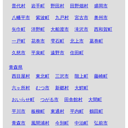
普代村
岩手町
野田村
田野畑村
盛岡市
八幡平市
紫波町
九戸村
宮古市
奥州市
矢巾町
洋野町
大船渡市
滝沢市
西和賀町
一戸町
花巻市
雫石町
北上市
葛巻町
久慈市
平泉町
遠野市
住田町
青森県
西目屋村
東北町
三沢市
階上町
藤崎町
六ヶ所村
むつ市
新郷村
大鰐町
おいらせ町
つがる市
田舎館村
大間町
平川市
板柳町
東通村
平内町
鶴田町
青森市
風間浦村
今別町
中泊町
弘前市