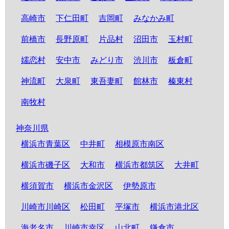
高崎市
下仁田町
吉岡町
みなかみ町
前橋市
長野原町
片品村
沼田市
玉村町
嬬恋村
安中市
みどり市
渋川市
板倉町
神流町
大泉町
東吾妻町
館林市
榛東村
南牧村
神奈川県
横浜市青葉区
中井町
相模原市南区
横浜市磯子区
大和市
横浜市都筑区
大井町
横須賀市
横浜市金沢区
伊勢原市
川崎市川崎区
松田町
平塚市
横浜市港北区
海老名市
川崎市幸区
山北町
鎌倉市