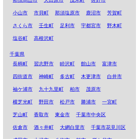
那須烏山市
大田原市
茂木町
佐野市
小山市
市貝町
那須塩原市
鹿沼市
芳賀町
さくら市
壬生町
足利市
宇都宮市
野木町
塩谷町
高根沢町
千葉県
長柄町
習志野市
睦沢町
館山市
富津市
四街道市
神崎町
多古町
木更津市
白井市
袖ケ浦市
九十九里町
柏市
茂原市
横芝光町
野田市
松戸市
勝浦市
一宮町
芝山町
香取市
東金市
千葉市中央区
佐倉市
酒々井町
大網白里市
千葉市花見川区