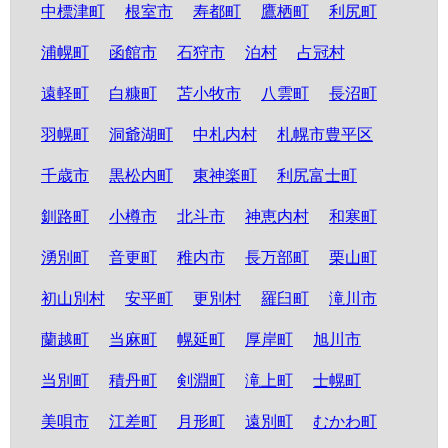
中標津町
根室市
寿都町
鷹栖町
利尻町
浦幌町
函館市
石狩市
泊村
占冠村
遠軽町
白糠町
苫小牧市
八雲町
長沼町
羽幌町
洞爺湖町
中札内村
札幌市豊平区
千歳市
黒松内町
東神楽町
利尻富士町
釧路町
小樽市
北斗市
神恵内村
和寒町
湧別町
音更町
稚内市
長万部町
栗山町
初山別村
安平町
更別村
羅臼町
滝川市
蘭越町
当麻町
幌延町
厚岸町
旭川市
当別町
積丹町
剣淵町
滝上町
士幌町
美唄市
江差町
月形町
遠別町
むかわ町