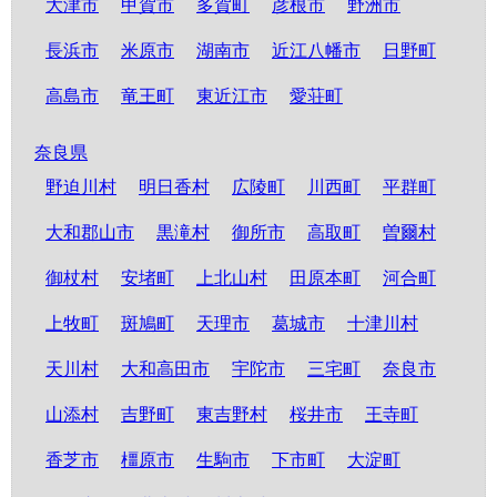
大津市
甲賀市
多賀町
彦根市
野洲市
長浜市
米原市
湖南市
近江八幡市
日野町
高島市
竜王町
東近江市
愛荘町
奈良県
野迫川村
明日香村
広陵町
川西町
平群町
大和郡山市
黒滝村
御所市
高取町
曽爾村
御杖村
安堵町
上北山村
田原本町
河合町
上牧町
斑鳩町
天理市
葛城市
十津川村
天川村
大和高田市
宇陀市
三宅町
奈良市
山添村
吉野町
東吉野村
桜井市
王寺町
香芝市
橿原市
生駒市
下市町
大淀町