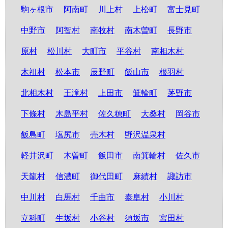
駒ヶ根市
阿南町
川上村
上松町
富士見町
中野市
阿智村
南牧村
南木曽町
長野市
原村
松川村
大町市
平谷村
南相木村
木祖村
松本市
辰野町
飯山市
根羽村
北相木村
王滝村
上田市
箕輪町
茅野市
下條村
木島平村
佐久穂町
大桑村
岡谷市
飯島町
塩尻市
売木村
野沢温泉村
軽井沢町
木曽町
飯田市
南箕輪村
佐久市
天龍村
信濃町
御代田町
麻績村
諏訪市
中川村
白馬村
千曲市
泰阜村
小川村
立科町
生坂村
小谷村
須坂市
宮田村