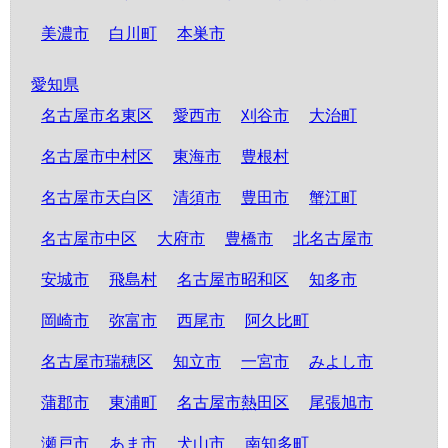
美濃市
白川町
本巣市
愛知県
名古屋市名東区
愛西市
刈谷市
大治町
名古屋市中村区
東海市
豊根村
名古屋市天白区
清須市
豊田市
蟹江町
名古屋市中区
大府市
豊橋市
北名古屋市
安城市
飛島村
名古屋市昭和区
知多市
岡崎市
弥富市
西尾市
阿久比町
名古屋市瑞穂区
知立市
一宮市
みよし市
蒲郡市
東浦町
名古屋市熱田区
尾張旭市
瀬戸市
あま市
犬山市
南知多町