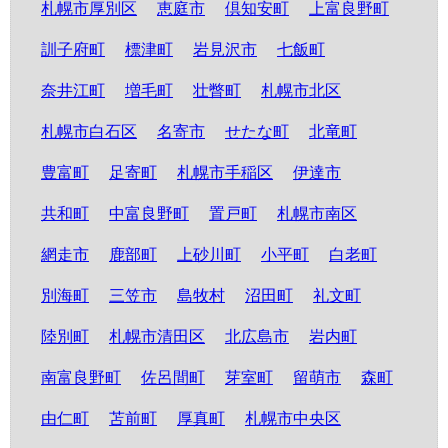
札幌市厚別区
恵庭市
倶知安町
上富良野町
訓子府町
標津町
岩見沢市
七飯町
奈井江町
増毛町
壮瞥町
札幌市北区
札幌市白石区
名寄市
せたな町
北竜町
豊富町
足寄町
札幌市手稲区
伊達市
共和町
中富良野町
置戸町
札幌市南区
網走市
鹿部町
上砂川町
小平町
白老町
別海町
三笠市
島牧村
沼田町
礼文町
陸別町
札幌市清田区
北広島市
岩内町
南富良野町
佐呂間町
芽室町
留萌市
森町
由仁町
苫前町
厚真町
札幌市中央区