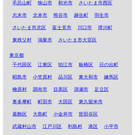
毛呂山町
狭山市
和光市
さいたま市西区
志木市
北本市
熊谷市
越生町
羽生市
さいたま市北区
富士見市
川口市
滑川町
東秩父村
鴻巣市
さいたま市大宮区
東京都
千代田区
江東区
狛江市
板橋区
日の出町
昭島市
小笠原村
品川区
東大和市
練馬区
檜原村
調布市
目黒区
清瀬市
足立区
奥多摩町
町田市
大田区
東久留米市
葛飾区
大島町
小金井市
世田谷区
武蔵村山市
江戸川区
利島村
港区
小平市