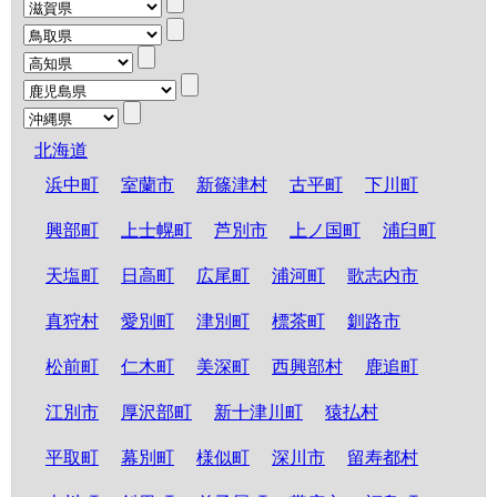
北海道
浜中町
室蘭市
新篠津村
古平町
下川町
興部町
上士幌町
芦別市
上ノ国町
浦臼町
天塩町
日高町
広尾町
浦河町
歌志内市
真狩村
愛別町
津別町
標茶町
釧路市
松前町
仁木町
美深町
西興部村
鹿追町
江別市
厚沢部町
新十津川町
猿払村
平取町
幕別町
様似町
深川市
留寿都村