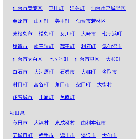
仙台市青葉区
亘理町
涌谷町
仙台市宮城野区
栗原市
山元町
美里町
仙台市若林区
東松島市
松島町
女川町
大崎市
七ヶ浜町
塩竈市
南三陸町
蔵王町
利府町
気仙沼市
仙台市太白区
七ヶ宿町
仙台市泉区
大和町
白石市
大河原町
石巻市
大郷町
名取市
村田町
富谷町
角田市
柴田町
大衡村
多賀城市
川崎町
色麻町
秋田県
秋田市
大潟村
東成瀬村
由利本荘市
五城目町
横手市
潟上市
湯沢市
大仙市