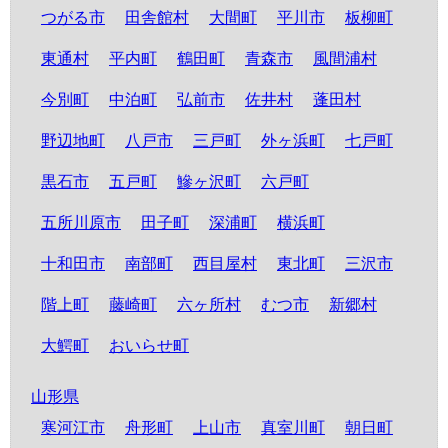
つがる市
田舎館村
大間町
平川市
板柳町
東通村
平内町
鶴田町
青森市
風間浦村
今別町
中泊町
弘前市
佐井村
蓬田村
野辺地町
八戸市
三戸町
外ヶ浜町
七戸町
黒石市
五戸町
鰺ヶ沢町
六戸町
五所川原市
田子町
深浦町
横浜町
十和田市
南部町
西目屋村
東北町
三沢市
階上町
藤崎町
六ヶ所村
むつ市
新郷村
大鰐町
おいらせ町
山形県
寒河江市
舟形町
上山市
真室川町
朝日町