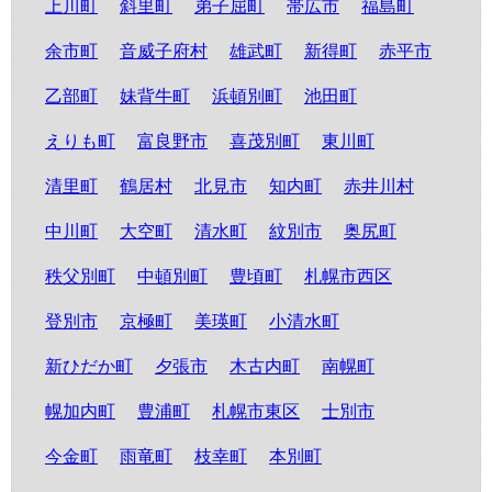
上川町
斜里町
弟子屈町
帯広市
福島町
余市町
音威子府村
雄武町
新得町
赤平市
乙部町
妹背牛町
浜頓別町
池田町
えりも町
富良野市
喜茂別町
東川町
清里町
鶴居村
北見市
知内町
赤井川村
中川町
大空町
清水町
紋別市
奥尻町
秩父別町
中頓別町
豊頃町
札幌市西区
登別市
京極町
美瑛町
小清水町
新ひだか町
夕張市
木古内町
南幌町
幌加内町
豊浦町
札幌市東区
士別市
今金町
雨竜町
枝幸町
本別町