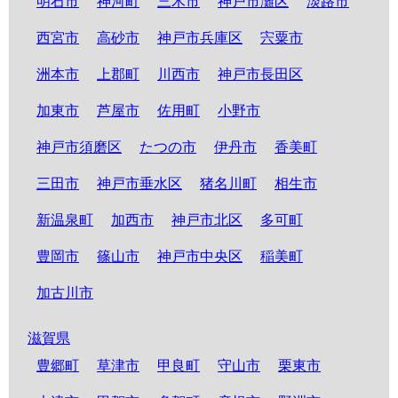
明石市
神河町
三木市
神戸市灘区
淡路市
西宮市
高砂市
神戸市兵庫区
宍粟市
洲本市
上郡町
川西市
神戸市長田区
加東市
芦屋市
佐用町
小野市
神戸市須磨区
たつの市
伊丹市
香美町
三田市
神戸市垂水区
猪名川町
相生市
新温泉町
加西市
神戸市北区
多可町
豊岡市
篠山市
神戸市中央区
稲美町
加古川市
滋賀県
豊郷町
草津市
甲良町
守山市
栗東市