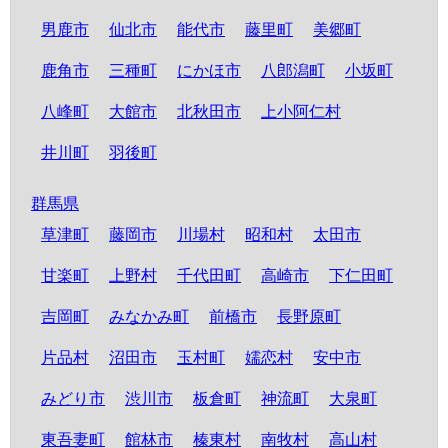
男鹿市
仙北市
能代市
藤里町
美郷町
鹿角市
三種町
にかほ市
八郎潟町
小坂町
八峰町
大館市
北秋田市
上小阿仁村
井川町
羽後町
群馬県
草津町
藤岡市
川場村
昭和村
太田市
甘楽町
上野村
千代田町
高崎市
下仁田町
吉岡町
みなかみ町
前橋市
長野原町
片品村
沼田市
玉村町
嬬恋村
安中市
みどり市
渋川市
板倉町
神流町
大泉町
東吾妻町
館林市
榛東村
南牧村
高山村