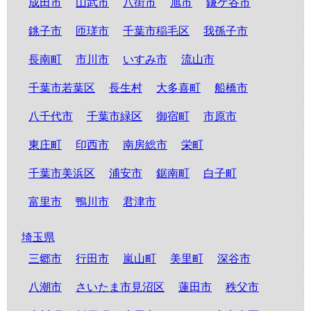
成田市
山武市
八街市
旭市
鎌ケ谷市
銚子市
匝瑳市
千葉市稲毛区
我孫子市
長南町
市川市
いすみ市
流山市
千葉市若葉区
長生村
大多喜町
船橋市
八千代市
千葉市緑区
御宿町
市原市
東庄町
印西市
南房総市
栄町
千葉市美浜区
浦安市
鋸南町
白子町
富里市
鴨川市
君津市
埼玉県
三郷市
行田市
嵐山町
美里町
深谷市
八潮市
さいたま市見沼区
蓮田市
秩父市