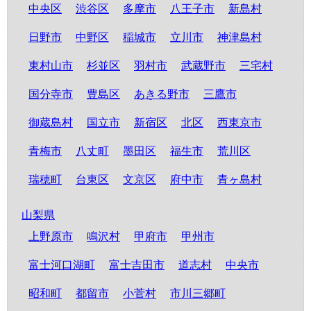
中央区
渋谷区
多摩市
八王子市
新島村
日野市
中野区
稲城市
立川市
神津島村
東村山市
杉並区
羽村市
武蔵野市
三宅村
国分寺市
豊島区
あきる野市
三鷹市
御蔵島村
国立市
新宿区
北区
西東京市
青梅市
八丈町
墨田区
福生市
荒川区
瑞穂町
台東区
文京区
府中市
青ヶ島村
山梨県
上野原市
鳴沢村
甲府市
甲州市
富士河口湖町
富士吉田市
道志村
中央市
昭和町
都留市
小菅村
市川三郷町