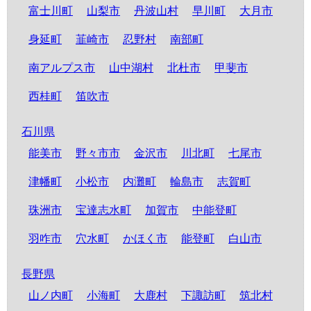
富士川町
山梨市
丹波山村
早川町
大月市
身延町
韮崎市
忍野村
南部町
南アルプス市
山中湖村
北杜市
甲斐市
西桂町
笛吹市
石川県
能美市
野々市市
金沢市
川北町
七尾市
津幡町
小松市
内灘町
輪島市
志賀町
珠洲市
宝達志水町
加賀市
中能登町
羽咋市
穴水町
かほく市
能登町
白山市
長野県
山ノ内町
小海町
大鹿村
下諏訪町
筑北村