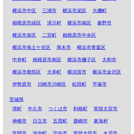
横浜市中区
三浦市
横浜市栄区
大磯町
相模原市緑区
清川村
横浜市南区
秦野市
横浜市泉区
二宮町
相模原市中央区
横浜市保土ケ谷区
厚木市
横浜市青葉区
中井町
相模原市南区
横浜市磯子区
大和市
横浜市都筑区
大井町
横須賀市
横浜市金沢区
伊勢原市
川崎市川崎区
松田町
平塚市
茨城県
境町
牛久市
つくば市
利根町
常陸大宮市
神栖市
日立市
五霞町
鹿嶋市
東海村
笠間市
河内町
守谷市
常陸太田市
水戸市