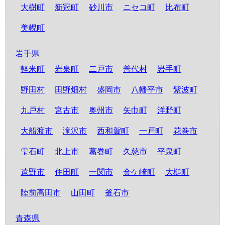
大樹町
新冠町
砂川市
ニセコ町
比布町
美幌町
岩手県
軽米町
岩泉町
二戸市
普代村
岩手町
野田村
田野畑村
盛岡市
八幡平市
紫波町
九戸村
宮古市
奥州市
矢巾町
洋野町
大船渡市
滝沢市
西和賀町
一戸町
花巻市
雫石町
北上市
葛巻町
久慈市
平泉町
遠野市
住田町
一関市
金ケ崎町
大槌町
陸前高田市
山田町
釜石市
青森県