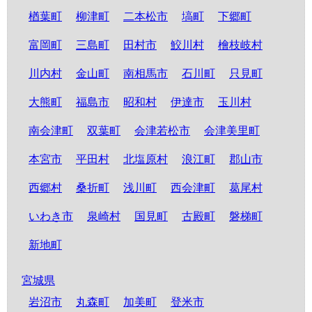
楢葉町
柳津町
二本松市
塙町
下郷町
富岡町
三島町
田村市
鮫川村
檜枝岐村
川内村
金山町
南相馬市
石川町
只見町
大熊町
福島市
昭和村
伊達市
玉川村
南会津町
双葉町
会津若松市
会津美里町
本宮市
平田村
北塩原村
浪江町
郡山市
西郷村
桑折町
浅川町
西会津町
葛尾村
いわき市
泉崎村
国見町
古殿町
磐梯町
新地町
宮城県
岩沼市
丸森町
加美町
登米市