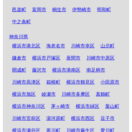
邑楽町
富岡市
桐生市
伊勢崎市
明和町
中之条町
神奈川県
横浜市港北区
海老名市
川崎市幸区
山北町
鎌倉市
横浜市戸塚区
座間市
川崎市中原区
開成町
藤沢市
横浜市港南区
南足柄市
川崎市高津区
箱根町
横浜市鶴見区
小田原市
横浜市旭区
綾瀬市
川崎市多摩区
真鶴町
横浜市神奈川区
茅ヶ崎市
横浜市緑区
葉山町
川崎市宮前区
湯河原町
横浜市西区
逗子市
横浜市瀬谷区
寒川町
川崎市麻生区
愛川町