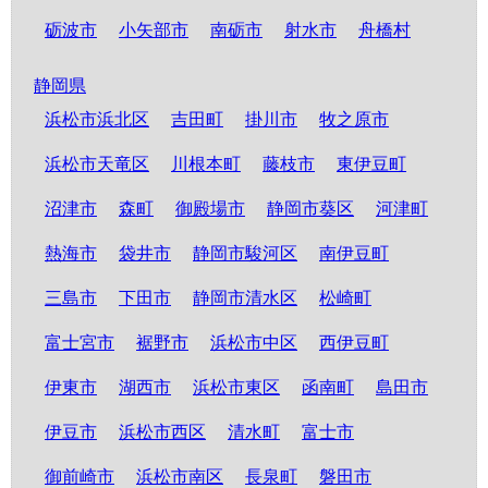
砺波市
小矢部市
南砺市
射水市
舟橋村
静岡県
浜松市浜北区
吉田町
掛川市
牧之原市
浜松市天竜区
川根本町
藤枝市
東伊豆町
沼津市
森町
御殿場市
静岡市葵区
河津町
熱海市
袋井市
静岡市駿河区
南伊豆町
三島市
下田市
静岡市清水区
松崎町
富士宮市
裾野市
浜松市中区
西伊豆町
伊東市
湖西市
浜松市東区
函南町
島田市
伊豆市
浜松市西区
清水町
富士市
御前崎市
浜松市南区
長泉町
磐田市