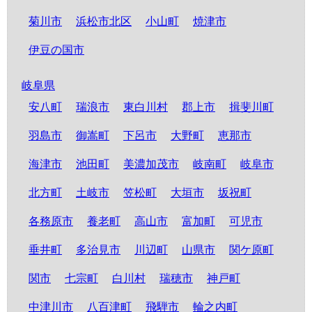
菊川市
浜松市北区
小山町
焼津市
伊豆の国市
岐阜県
安八町
瑞浪市
東白川村
郡上市
揖斐川町
羽島市
御嵩町
下呂市
大野町
恵那市
海津市
池田町
美濃加茂市
岐南町
岐阜市
北方町
土岐市
笠松町
大垣市
坂祝町
各務原市
養老町
高山市
富加町
可児市
垂井町
多治見市
川辺町
山県市
関ケ原町
関市
七宗町
白川村
瑞穂市
神戸町
中津川市
八百津町
飛騨市
輪之内町