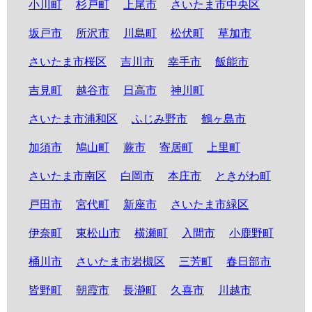
小川町
杉戸町
上尾市
さいたま市中央区
坂戸市
所沢市
川島町
松伏町
草加市
さいたま市桜区
吉川市
幸手市
飯能市
吉見町
越谷市
日高市
神川町
さいたま市浦和区
ふじみ野市
鶴ヶ島市
加須市
鳩山町
蕨市
寄居町
上里町
さいたま市南区
白岡市
本庄市
ときがわ町
戸田市
宮代町
新座市
さいたま市緑区
伊奈町
東松山市
横瀬町
入間市
小鹿野町
桶川市
さいたま市岩槻区
三芳町
春日部市
皆野町
朝霞市
長瀞町
久喜市
川越市