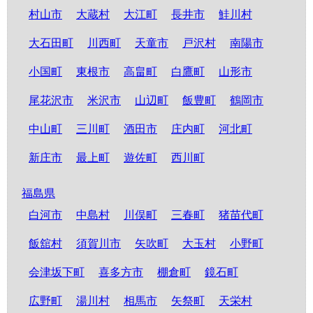
村山市
大蔵村
大江町
長井市
鮭川村
大石田町
川西町
天童市
戸沢村
南陽市
小国町
東根市
高畠町
白鷹町
山形市
尾花沢市
米沢市
山辺町
飯豊町
鶴岡市
中山町
三川町
酒田市
庄内町
河北町
新庄市
最上町
遊佐町
西川町
福島県
白河市
中島村
川俣町
三春町
猪苗代町
飯舘村
須賀川市
矢吹町
大玉村
小野町
会津坂下町
喜多方市
棚倉町
鏡石町
広野町
湯川村
相馬市
矢祭町
天栄村