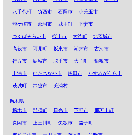
八千代町
筑西市
石岡市
小美玉市
龍ケ崎市
那珂市
城里町
下妻市
つくばみらい市
桜川市
大洗町
北茨城市
高萩市
阿見町
坂東市
潮来市
古河市
行方市
結城市
取手市
大子町
稲敷市
土浦市
ひたちなか市
鉾田市
かすみがうら市
茨城町
常総市
美浦村
栃木県
栃木市
那須町
日光市
下野市
那珂川町
真岡市
上三川町
矢板市
益子町