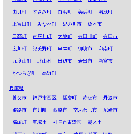
由良町
すさみ町
白浜町
美浜町
湯浅町
上富田町
みなべ町
紀の川市
橋本市
日高町
古座川町
太地町
有田川町
有田市
広川町
紀美野町
串本町
御坊市
印南町
九度山町
北山村
田辺市
岩出市
新宮市
かつらぎ町
高野町
兵庫県
養父市
神戸市西区
播磨町
赤穂市
丹波市
姫路市
市川町
西脇市
南あわじ市
尼崎市
福崎町
宝塚市
神戸市東灘区
朝来市