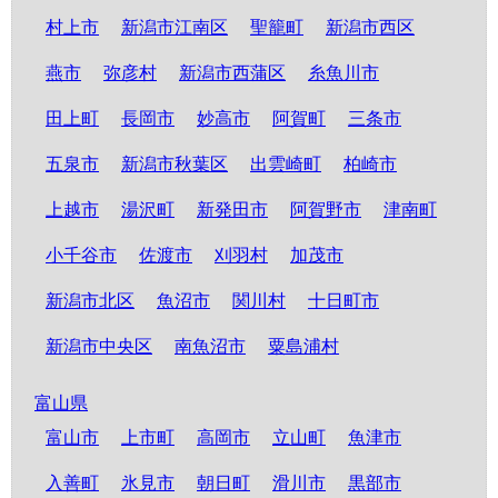
村上市
新潟市江南区
聖籠町
新潟市西区
燕市
弥彦村
新潟市西蒲区
糸魚川市
田上町
長岡市
妙高市
阿賀町
三条市
五泉市
新潟市秋葉区
出雲崎町
柏崎市
上越市
湯沢町
新発田市
阿賀野市
津南町
小千谷市
佐渡市
刈羽村
加茂市
新潟市北区
魚沼市
関川村
十日町市
新潟市中央区
南魚沼市
粟島浦村
富山県
富山市
上市町
高岡市
立山町
魚津市
入善町
氷見市
朝日町
滑川市
黒部市