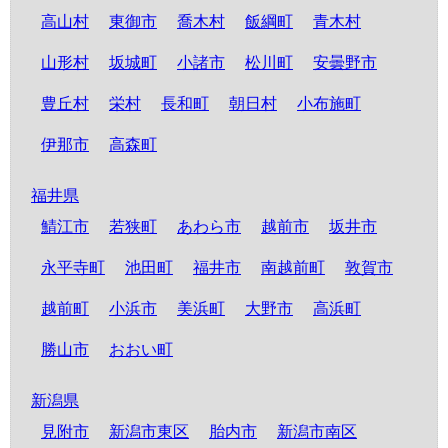
高山村
東御市
喬木村
飯綱町
青木村
山形村
坂城町
小諸市
松川町
安曇野市
豊丘村
栄村
長和町
朝日村
小布施町
伊那市
高森町
福井県
鯖江市
若狭町
あわら市
越前市
坂井市
永平寺町
池田町
福井市
南越前町
敦賀市
越前町
小浜市
美浜町
大野市
高浜町
勝山市
おおい町
新潟県
見附市
新潟市東区
胎内市
新潟市南区