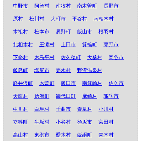
中野市
阿智村
南牧村
南木曽町
長野市
原村
松川村
大町市
平谷村
南相木村
木祖村
松本市
辰野町
飯山市
根羽村
北相木村
王滝村
上田市
箕輪町
茅野市
下條村
木島平村
佐久穂町
大桑村
岡谷市
飯島町
塩尻市
売木村
野沢温泉村
軽井沢町
木曽町
飯田市
南箕輪村
佐久市
天龍村
信濃町
御代田町
麻績村
諏訪市
中川村
白馬村
千曲市
泰阜村
小川村
立科町
生坂村
小谷村
須坂市
宮田村
高山村
東御市
喬木村
飯綱町
青木村