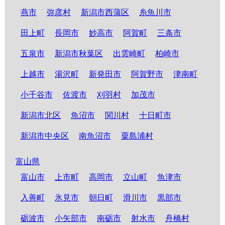
燕市
弥彦村
新潟市西蒲区
糸魚川市
田上町
長岡市
妙高市
阿賀町
三条市
五泉市
新潟市秋葉区
出雲崎町
柏崎市
上越市
湯沢町
新発田市
阿賀野市
津南町
小千谷市
佐渡市
刈羽村
加茂市
新潟市北区
魚沼市
関川村
十日町市
新潟市中央区
南魚沼市
粟島浦村
富山県
富山市
上市町
高岡市
立山町
魚津市
入善町
氷見市
朝日町
滑川市
黒部市
砺波市
小矢部市
南砺市
射水市
舟橋村