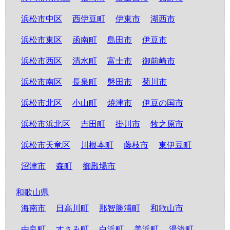
浜松市中区
西伊豆町
伊東市
湖西市
浜松市東区
函南町
島田市
伊豆市
浜松市西区
清水町
富士市
御前崎市
浜松市南区
長泉町
磐田市
菊川市
浜松市北区
小山町
焼津市
伊豆の国市
浜松市浜北区
吉田町
掛川市
牧之原市
浜松市天竜区
川根本町
藤枝市
東伊豆町
沼津市
森町
御殿場市
和歌山県
海南市
日高川町
那智勝浦町
和歌山市
由良町
すさみ町
白浜町
美浜町
湯浅町