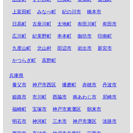
上富田町
みなべ町
紀の川市
橋本市
日高町
古座川町
太地町
有田川町
有田市
広川町
紀美野町
串本町
御坊市
印南町
九度山町
北山村
田辺市
岩出市
新宮市
かつらぎ町
高野町
兵庫県
養父市
神戸市西区
播磨町
赤穂市
丹波市
姫路市
市川町
西脇市
南あわじ市
尼崎市
福崎町
宝塚市
神戸市東灘区
朝来市
明石市
神河町
三木市
神戸市灘区
淡路市