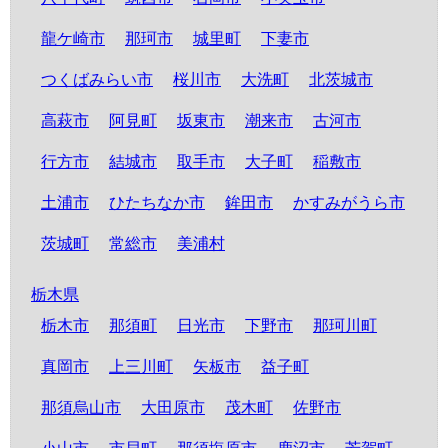
龍ケ崎市
那珂市
城里町
下妻市
つくばみらい市
桜川市
大洗町
北茨城市
高萩市
阿見町
坂東市
潮来市
古河市
行方市
結城市
取手市
大子町
稲敷市
土浦市
ひたちなか市
鉾田市
かすみがうら市
茨城町
常総市
美浦村
栃木県
栃木市
那須町
日光市
下野市
那珂川町
真岡市
上三川町
矢板市
益子町
那須烏山市
大田原市
茂木町
佐野市