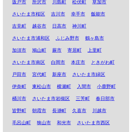
坂戸市
所沢市
川島町
松伏町
草加市
さいたま市桜区
吉川市
幸手市
飯能市
吉見町
越谷市
日高市
神川町
さいたま市浦和区
ふじみ野市
鶴ヶ島市
加須市
鳩山町
蕨市
寄居町
上里町
さいたま市南区
白岡市
本庄市
ときがわ町
戸田市
宮代町
新座市
さいたま市緑区
伊奈町
東松山市
横瀬町
入間市
小鹿野町
桶川市
さいたま市岩槻区
三芳町
春日部市
皆野町
朝霞市
長瀞町
久喜市
川越市
毛呂山町
狭山市
和光市
さいたま市西区