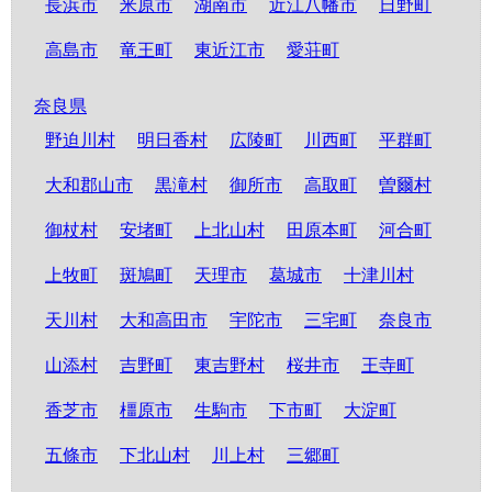
長浜市
米原市
湖南市
近江八幡市
日野町
高島市
竜王町
東近江市
愛荘町
奈良県
野迫川村
明日香村
広陵町
川西町
平群町
大和郡山市
黒滝村
御所市
高取町
曽爾村
御杖村
安堵町
上北山村
田原本町
河合町
上牧町
斑鳩町
天理市
葛城市
十津川村
天川村
大和高田市
宇陀市
三宅町
奈良市
山添村
吉野町
東吉野村
桜井市
王寺町
香芝市
橿原市
生駒市
下市町
大淀町
五條市
下北山村
川上村
三郷町