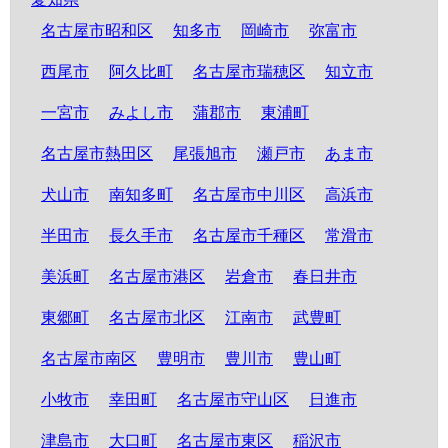
名古屋市昭和区
知多市
岡崎市
弥富市
西尾市
阿久比町
名古屋市瑞穂区
知立市
一宮市
みよし市
蒲郡市
東浦町
名古屋市熱田区
尾張旭市
瀬戸市
あま市
犬山市
南知多町
名古屋市中川区
高浜市
半田市
長久手市
名古屋市千種区
常滑市
美浜町
名古屋市港区
岩倉市
春日井市
東郷町
名古屋市北区
江南市
武豊町
名古屋市南区
豊明市
豊川市
豊山町
小牧市
幸田町
名古屋市守山区
日進市
津島市
大口町
名古屋市東区
稲沢市