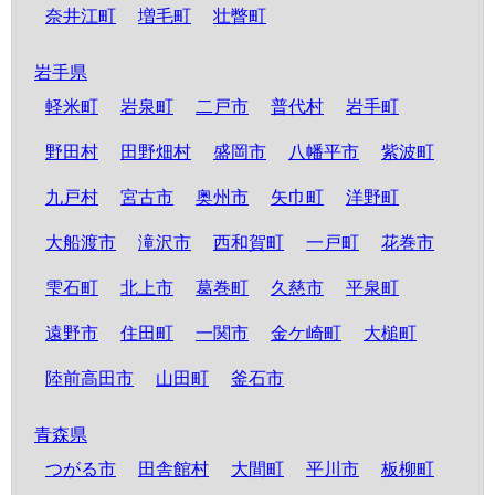
奈井江町
増毛町
壮瞥町
岩手県
軽米町
岩泉町
二戸市
普代村
岩手町
野田村
田野畑村
盛岡市
八幡平市
紫波町
九戸村
宮古市
奥州市
矢巾町
洋野町
大船渡市
滝沢市
西和賀町
一戸町
花巻市
雫石町
北上市
葛巻町
久慈市
平泉町
遠野市
住田町
一関市
金ケ崎町
大槌町
陸前高田市
山田町
釜石市
青森県
つがる市
田舎館村
大間町
平川市
板柳町