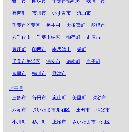
銚子市
匝瑳市
千葉市稲毛区
我孫子市
長南町
市川市
いすみ市
流山市
千葉市若葉区
長生村
大多喜町
船橋市
八千代市
千葉市緑区
御宿町
市原市
東庄町
印西市
南房総市
栄町
千葉市美浜区
浦安市
鋸南町
白子町
富里市
鴨川市
君津市
埼玉県
三郷市
行田市
嵐山町
美里町
深谷市
八潮市
さいたま市見沼区
蓮田市
秩父市
小川町
杉戸町
上尾市
さいたま市中央区