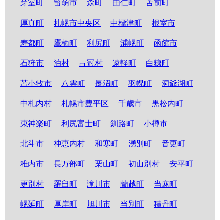
芽室町
留萌市
森町
由仁町
苫前町
厚真町
札幌市中央区
中標津町
根室市
寿都町
鷹栖町
利尻町
浦幌町
函館市
石狩市
泊村
占冠村
遠軽町
白糠町
苫小牧市
八雲町
長沼町
羽幌町
洞爺湖町
中札内村
札幌市豊平区
千歳市
黒松内町
東神楽町
利尻富士町
釧路町
小樽市
北斗市
神恵内村
和寒町
湧別町
音更町
稚内市
長万部町
栗山町
初山別村
安平町
更別村
羅臼町
滝川市
蘭越町
当麻町
幌延町
厚岸町
旭川市
当別町
積丹町