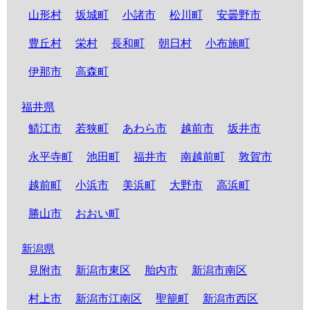
山形村
坂城町
小諸市
松川町
安曇野市
豊丘村
栄村
長和町
朝日村
小布施町
伊那市
高森町
福井県
鯖江市
若狭町
あわら市
越前市
坂井市
永平寺町
池田町
福井市
南越前町
敦賀市
越前町
小浜市
美浜町
大野市
高浜町
勝山市
おおい町
新潟県
見附市
新潟市東区
胎内市
新潟市南区
村上市
新潟市江南区
聖籠町
新潟市西区