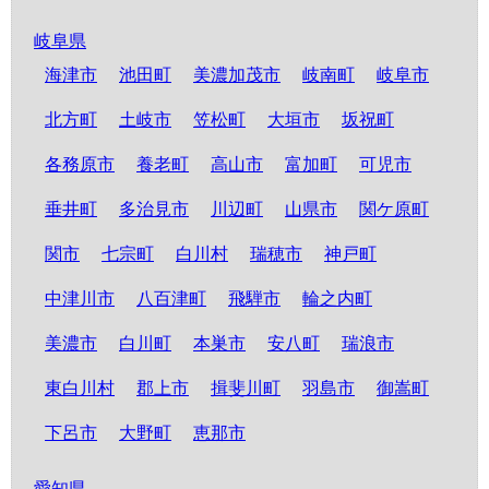
岐阜県
海津市
池田町
美濃加茂市
岐南町
岐阜市
北方町
土岐市
笠松町
大垣市
坂祝町
各務原市
養老町
高山市
富加町
可児市
垂井町
多治見市
川辺町
山県市
関ケ原町
関市
七宗町
白川村
瑞穂市
神戸町
中津川市
八百津町
飛騨市
輪之内町
美濃市
白川町
本巣市
安八町
瑞浪市
東白川村
郡上市
揖斐川町
羽島市
御嵩町
下呂市
大野町
恵那市
愛知県