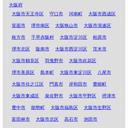
大阪府
大阪市天王寺区
守口市
河南町
大阪市西成区
箕面市
堺市南区
大阪狭山市
大阪市浪速区
枚方市
千早赤阪村
大阪市淀川区
柏原市
堺市北区
阪南市
大阪市西淀川区
茨木市
大阪市鶴見区
羽曳野市
大阪市此花区
堺市美原区
島本町
大阪市東淀川区
八尾市
大阪市住之江区
門真市
岸和田市
豊能町
大阪市東成区
泉佐野市
大阪市平野区
摂津市
豊中市
能勢町
大阪市福島区
大阪市生野区
富田林市
大阪市北区
高石市
池田市