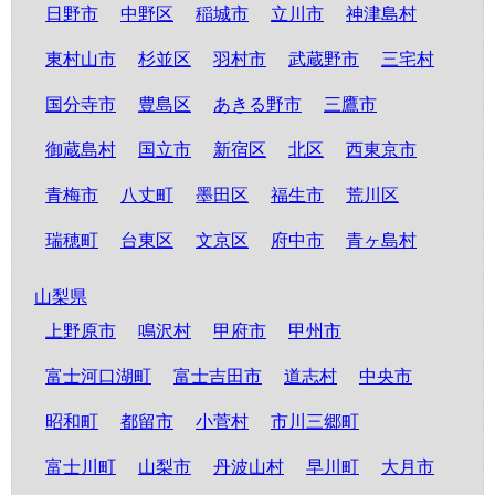
日野市
中野区
稲城市
立川市
神津島村
東村山市
杉並区
羽村市
武蔵野市
三宅村
国分寺市
豊島区
あきる野市
三鷹市
御蔵島村
国立市
新宿区
北区
西東京市
青梅市
八丈町
墨田区
福生市
荒川区
瑞穂町
台東区
文京区
府中市
青ヶ島村
山梨県
上野原市
鳴沢村
甲府市
甲州市
富士河口湖町
富士吉田市
道志村
中央市
昭和町
都留市
小菅村
市川三郷町
富士川町
山梨市
丹波山村
早川町
大月市