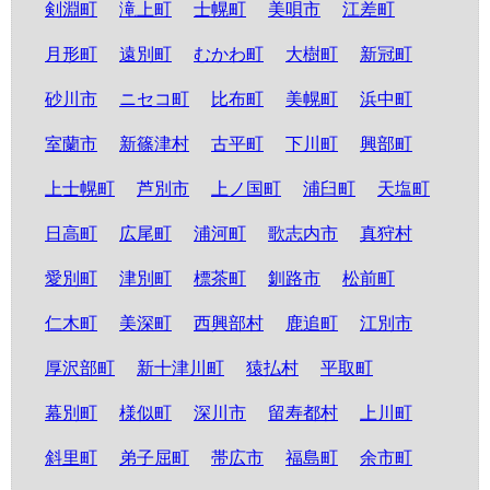
剣淵町
滝上町
士幌町
美唄市
江差町
月形町
遠別町
むかわ町
大樹町
新冠町
砂川市
ニセコ町
比布町
美幌町
浜中町
室蘭市
新篠津村
古平町
下川町
興部町
上士幌町
芦別市
上ノ国町
浦臼町
天塩町
日高町
広尾町
浦河町
歌志内市
真狩村
愛別町
津別町
標茶町
釧路市
松前町
仁木町
美深町
西興部村
鹿追町
江別市
厚沢部町
新十津川町
猿払村
平取町
幕別町
様似町
深川市
留寿都村
上川町
斜里町
弟子屈町
帯広市
福島町
余市町