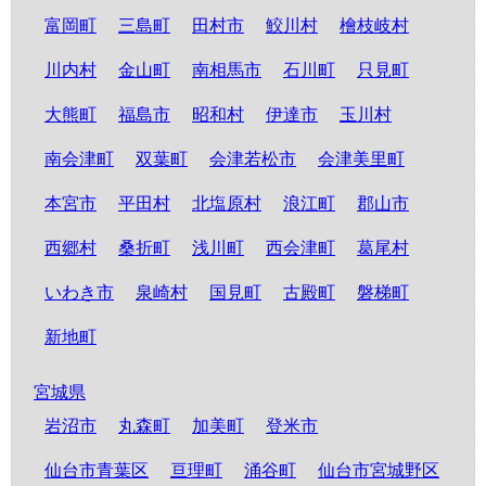
富岡町
三島町
田村市
鮫川村
檜枝岐村
川内村
金山町
南相馬市
石川町
只見町
大熊町
福島市
昭和村
伊達市
玉川村
南会津町
双葉町
会津若松市
会津美里町
本宮市
平田村
北塩原村
浪江町
郡山市
西郷村
桑折町
浅川町
西会津町
葛尾村
いわき市
泉崎村
国見町
古殿町
磐梯町
新地町
宮城県
岩沼市
丸森町
加美町
登米市
仙台市青葉区
亘理町
涌谷町
仙台市宮城野区