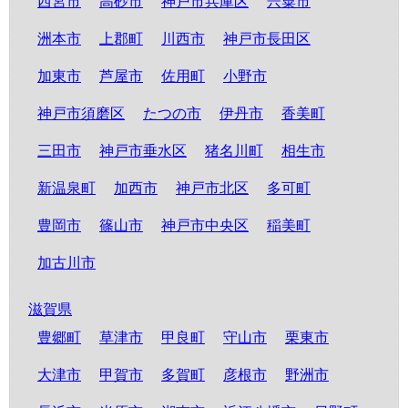
西宮市
高砂市
神戸市兵庫区
宍粟市
洲本市
上郡町
川西市
神戸市長田区
加東市
芦屋市
佐用町
小野市
神戸市須磨区
たつの市
伊丹市
香美町
三田市
神戸市垂水区
猪名川町
相生市
新温泉町
加西市
神戸市北区
多可町
豊岡市
篠山市
神戸市中央区
稲美町
加古川市
滋賀県
豊郷町
草津市
甲良町
守山市
栗東市
大津市
甲賀市
多賀町
彦根市
野洲市