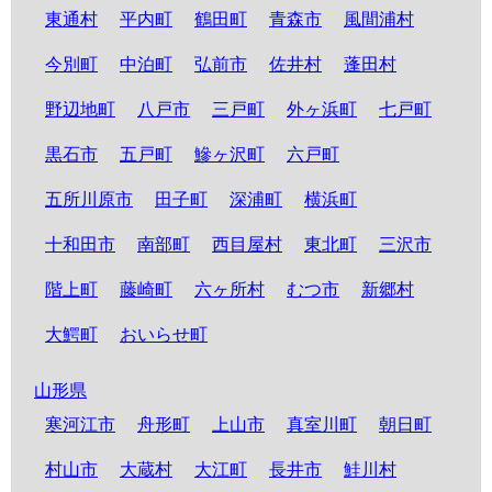
東通村
平内町
鶴田町
青森市
風間浦村
今別町
中泊町
弘前市
佐井村
蓬田村
野辺地町
八戸市
三戸町
外ヶ浜町
七戸町
黒石市
五戸町
鰺ヶ沢町
六戸町
五所川原市
田子町
深浦町
横浜町
十和田市
南部町
西目屋村
東北町
三沢市
階上町
藤崎町
六ヶ所村
むつ市
新郷村
大鰐町
おいらせ町
山形県
寒河江市
舟形町
上山市
真室川町
朝日町
村山市
大蔵村
大江町
長井市
鮭川村