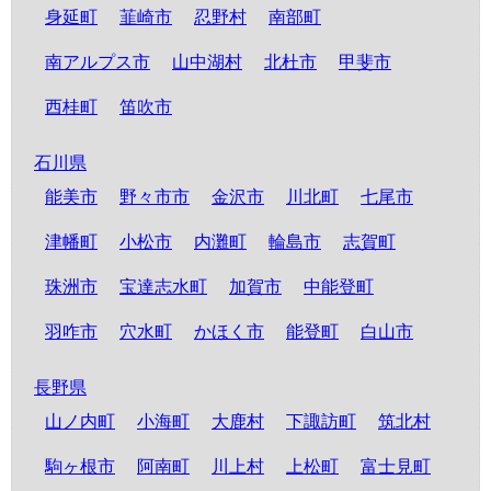
身延町
韮崎市
忍野村
南部町
南アルプス市
山中湖村
北杜市
甲斐市
西桂町
笛吹市
石川県
能美市
野々市市
金沢市
川北町
七尾市
津幡町
小松市
内灘町
輪島市
志賀町
珠洲市
宝達志水町
加賀市
中能登町
羽咋市
穴水町
かほく市
能登町
白山市
長野県
山ノ内町
小海町
大鹿村
下諏訪町
筑北村
駒ヶ根市
阿南町
川上村
上松町
富士見町