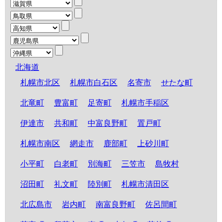
北海道
札幌市北区
札幌市白石区
名寄市
せたな町
北竜町
豊富町
足寄町
札幌市手稲区
伊達市
共和町
中富良野町
置戸町
札幌市南区
網走市
鹿部町
上砂川町
小平町
白老町
別海町
三笠市
島牧村
沼田町
礼文町
陸別町
札幌市清田区
北広島市
岩内町
南富良野町
佐呂間町