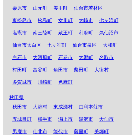
栗原市
山元町
美里町
仙台市若林区
東松島市
松島町
女川町
大崎市
七ヶ浜町
塩竈市
南三陸町
蔵王町
利府町
気仙沼市
仙台市太白区
七ヶ宿町
仙台市泉区
大和町
白石市
大河原町
石巻市
大郷町
名取市
村田町
富谷町
角田市
柴田町
大衡村
多賀城市
川崎町
色麻町
秋田県
秋田市
大潟村
東成瀬村
由利本荘市
五城目町
横手市
潟上市
湯沢市
大仙市
男鹿市
仙北市
能代市
藤里町
美郷町