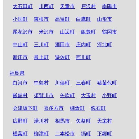
大石田町
川西町
天童市
戸沢村
南陽市
小国町
東根市
高畠町
白鷹町
山形市
尾花沢市
米沢市
山辺町
飯豊町
鶴岡市
中山町
三川町
酒田市
庄内町
河北町
新庄市
最上町
遊佐町
西川町
福島県
白河市
中島村
川俣町
三春町
猪苗代町
飯舘村
須賀川市
矢吹町
大玉村
小野町
会津坂下町
喜多方市
棚倉町
鏡石町
広野町
湯川村
相馬市
矢祭町
天栄村
楢葉町
柳津町
二本松市
塙町
下郷町