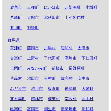
鹿角市
三種町
にかほ市
八郎潟町
小坂町
八峰町
大館市
北秋田市
上小阿仁村
井川町
羽後町
群馬県
草津町
藤岡市
川場村
昭和村
太田市
甘楽町
上野村
千代田町
高崎市
下仁田町
吉岡町
みなかみ町
前橋市
長野原町
片品村
沼田市
玉村町
嬬恋村
安中市
みどり市
渋川市
板倉町
神流町
大泉町
東吾妻町
館林市
榛東村
南牧村
高山村
邑楽町
富岡市
桐生市
伊勢崎市
明和町