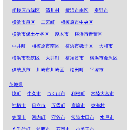
相模原市緑区
清川村
横浜市南区
秦野市
横浜市泉区
二宮町
相模原市中央区
横浜市保土ケ谷区
厚木市
横浜市青葉区
中井町
相模原市南区
横浜市磯子区
大和市
横浜市都筑区
大井町
横須賀市
横浜市金沢区
伊勢原市
川崎市川崎区
松田町
平塚市
茨城県
境町
牛久市
つくば市
利根町
常陸大宮市
神栖市
日立市
五霞町
鹿嶋市
東海村
笠間市
河内町
守谷市
常陸太田市
水戸市
八千代町
筑西市
石岡市
小美玉市