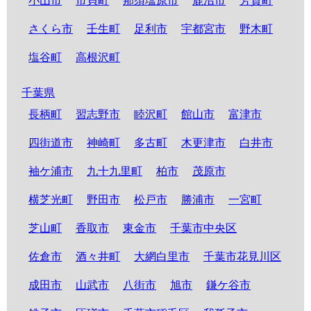
小山市
市貝町
那須塩原市
鹿沼市
芳賀町
さくら市
壬生町
足利市
宇都宮市
野木町
塩谷町
高根沢町
千葉県
長柄町
習志野市
睦沢町
館山市
富津市
四街道市
神崎町
多古町
木更津市
白井市
袖ケ浦市
九十九里町
柏市
茂原市
横芝光町
野田市
松戸市
勝浦市
一宮町
芝山町
香取市
東金市
千葉市中央区
佐倉市
酒々井町
大網白里市
千葉市花見川区
成田市
山武市
八街市
旭市
鎌ケ谷市