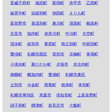
音威子府村
雄武町
新得町
赤平市
乙部町
妹背牛町
浜頓別町
池田町
えりも町
富良野市
喜茂別町
東川町
清里町
鶴居村
北見市
知内町
赤井川村
中川町
大空町
清水町
紋別市
奥尻町
秩父別町
中頓別町
豊頃町
札幌市西区
登別市
京極町
美瑛町
小清水町
新ひだか町
夕張市
木古内町
南幌町
幌加内町
豊浦町
札幌市東区
士別市
今金町
雨竜町
枝幸町
本別町
札幌市厚別区
恵庭市
倶知安町
上富良野町
訓子府町
標津町
岩見沢市
七飯町