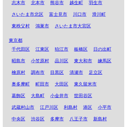
志木市
北本市
熊谷市
越生町
羽生市
さいたま市北区
富士見市
川口市
滑川町
東秩父村
鴻巣市
さいたま市大宮区
東京都
千代田区
江東区
狛江市
板橋区
日の出町
昭島市
小笠原村
品川区
東大和市
練馬区
檜原村
調布市
目黒区
清瀬市
足立区
奥多摩町
町田市
大田区
東久留米市
葛飾区
大島町
小金井市
世田谷区
武蔵村山市
江戸川区
利島村
港区
小平市
中央区
渋谷区
多摩市
八王子市
新島村