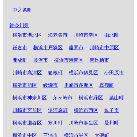
中之条町
神奈川県
横浜市港北区
海老名市
川崎市幸区
山北町
鎌倉市
横浜市戸塚区
座間市
川崎市中原区
開成町
藤沢市
横浜市港南区
南足柄市
川崎市高津区
箱根町
横浜市鶴見区
小田原市
横浜市旭区
綾瀬市
川崎市多摩区
真鶴町
横浜市神奈川区
茅ヶ崎市
横浜市緑区
葉山町
川崎市宮前区
湯河原町
横浜市西区
逗子市
横浜市瀬谷区
寒川町
川崎市麻生区
愛川町
横浜市中区
三浦市
横浜市栄区
大磯町