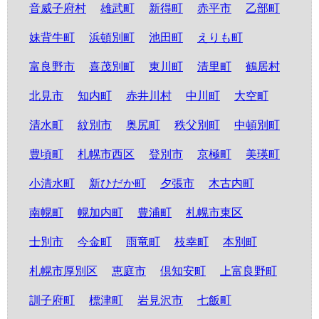
音威子府村
雄武町
新得町
赤平市
乙部町
妹背牛町
浜頓別町
池田町
えりも町
富良野市
喜茂別町
東川町
清里町
鶴居村
北見市
知内町
赤井川村
中川町
大空町
清水町
紋別市
奥尻町
秩父別町
中頓別町
豊頃町
札幌市西区
登別市
京極町
美瑛町
小清水町
新ひだか町
夕張市
木古内町
南幌町
幌加内町
豊浦町
札幌市東区
士別市
今金町
雨竜町
枝幸町
本別町
札幌市厚別区
恵庭市
倶知安町
上富良野町
訓子府町
標津町
岩見沢市
七飯町