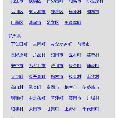
狛江市
板橋区
日の出町
昭島市
小笠原村
品川区
東大和市
練馬区
檜原村
調布市
目黒区
清瀬市
足立区
奥多摩町
群馬県
下仁田町
吉岡町
みなかみ町
前橋市
長野原町
片品村
沼田市
玉村町
嬬恋村
安中市
みどり市
渋川市
板倉町
神流町
大泉町
東吾妻町
館林市
榛東村
南牧村
高山村
邑楽町
富岡市
桐生市
伊勢崎市
明和町
中之条町
草津町
藤岡市
川場村
昭和村
太田市
甘楽町
上野村
千代田町