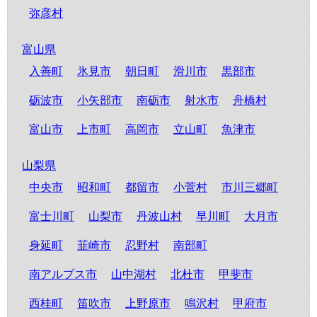
弥彦村
富山県
入善町
氷見市
朝日町
滑川市
黒部市
砺波市
小矢部市
南砺市
射水市
舟橋村
富山市
上市町
高岡市
立山町
魚津市
山梨県
中央市
昭和町
都留市
小菅村
市川三郷町
富士川町
山梨市
丹波山村
早川町
大月市
身延町
韮崎市
忍野村
南部町
南アルプス市
山中湖村
北杜市
甲斐市
西桂町
笛吹市
上野原市
鳴沢村
甲府市