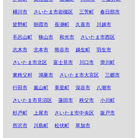
桶川市
さいたま市岩槻区
三芳町
春日部市
皆野町
朝霞市
長瀞町
久喜市
川越市
毛呂山町
狭山市
和光市
さいたま市西区
志木市
北本市
熊谷市
越生町
羽生市
さいたま市北区
富士見市
川口市
滑川町
東秩父村
鴻巣市
さいたま市大宮区
三郷市
行田市
嵐山町
美里町
深谷市
八潮市
さいたま市見沼区
蓮田市
秩父市
小川町
杉戸町
上尾市
さいたま市中央区
坂戸市
所沢市
川島町
松伏町
草加市