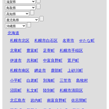
北海道
札幌市北区
札幌市白石区
名寄市
せたな町
北竜町
豊富町
足寄町
札幌市手稲区
伊達市
共和町
中富良野町
置戸町
札幌市南区
網走市
鹿部町
上砂川町
小平町
白老町
別海町
三笠市
島牧村
沼田町
礼文町
陸別町
札幌市清田区
北広島市
岩内町
南富良野町
佐呂間町