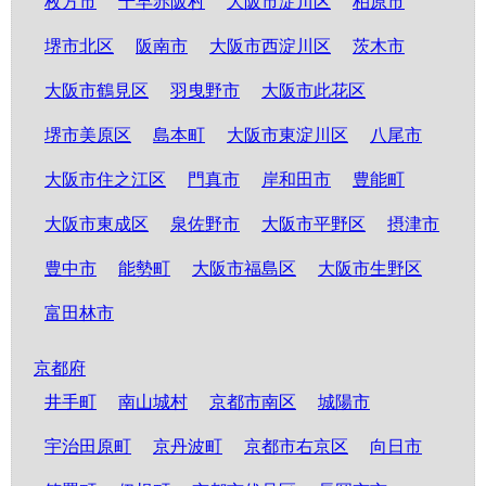
枚方市
千早赤阪村
大阪市淀川区
柏原市
堺市北区
阪南市
大阪市西淀川区
茨木市
大阪市鶴見区
羽曳野市
大阪市此花区
堺市美原区
島本町
大阪市東淀川区
八尾市
大阪市住之江区
門真市
岸和田市
豊能町
大阪市東成区
泉佐野市
大阪市平野区
摂津市
豊中市
能勢町
大阪市福島区
大阪市生野区
富田林市
京都府
井手町
南山城村
京都市南区
城陽市
宇治田原町
京丹波町
京都市右京区
向日市