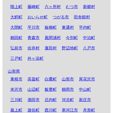
階上町
藤崎町
六ヶ所村
むつ市
新郷村
大鰐町
おいらせ町
つがる市
田舎館村
大間町
平川市
板柳町
東通村
平内町
鶴田町
青森市
風間浦村
今別町
中泊町
弘前市
佐井村
蓬田村
野辺地町
八戸市
三戸町
外ヶ浜町
山形県
東根市
高畠町
白鷹町
山形市
尾花沢市
米沢市
山辺町
飯豊町
鶴岡市
中山町
三川町
酒田市
庄内町
河北町
新庄市
最上町
遊佐町
西川町
寒河江市
舟形町