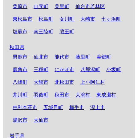
栗原市
山元町
美里町
仙台市若林区
東松島市
松島町
女川町
大崎市
七ヶ浜町
塩竈市
南三陸町
蔵王町
秋田県
男鹿市
仙北市
能代市
藤里町
美郷町
鹿角市
三種町
にかほ市
八郎潟町
小坂町
八峰町
大館市
北秋田市
上小阿仁村
井川町
羽後町
秋田市
大潟村
東成瀬村
由利本荘市
五城目町
横手市
潟上市
湯沢市
大仙市
岩手県