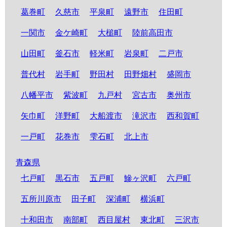
葛巻町
久慈市
平泉町
遠野市
住田町
一関市
金ケ崎町
大槌町
陸前高田市
山田町
釜石市
軽米町
岩泉町
二戸市
普代村
岩手町
野田村
田野畑村
盛岡市
八幡平市
紫波町
九戸村
宮古市
奥州市
矢巾町
洋野町
大船渡市
滝沢市
西和賀町
一戸町
花巻市
雫石町
北上市
青森県
七戸町
黒石市
五戸町
鰺ヶ沢町
六戸町
五所川原市
田子町
深浦町
横浜町
十和田市
南部町
西目屋村
東北町
三沢市