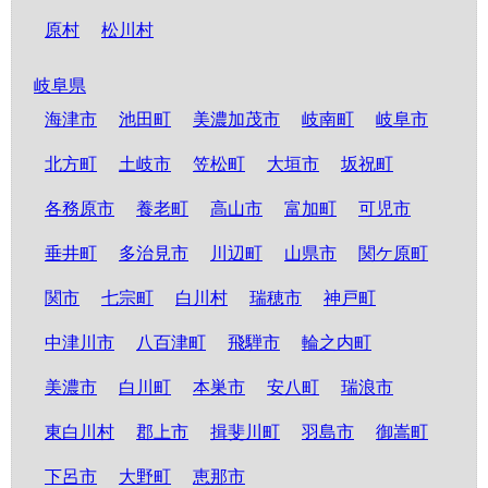
原村
松川村
岐阜県
海津市
池田町
美濃加茂市
岐南町
岐阜市
北方町
土岐市
笠松町
大垣市
坂祝町
各務原市
養老町
高山市
富加町
可児市
垂井町
多治見市
川辺町
山県市
関ケ原町
関市
七宗町
白川村
瑞穂市
神戸町
中津川市
八百津町
飛騨市
輪之内町
美濃市
白川町
本巣市
安八町
瑞浪市
東白川村
郡上市
揖斐川町
羽島市
御嵩町
下呂市
大野町
恵那市