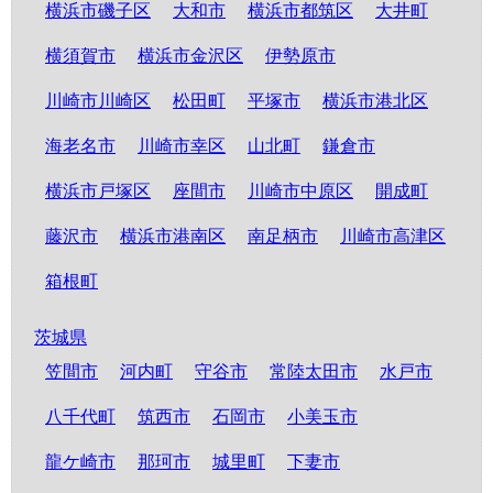
横浜市磯子区
大和市
横浜市都筑区
大井町
横須賀市
横浜市金沢区
伊勢原市
川崎市川崎区
松田町
平塚市
横浜市港北区
海老名市
川崎市幸区
山北町
鎌倉市
横浜市戸塚区
座間市
川崎市中原区
開成町
藤沢市
横浜市港南区
南足柄市
川崎市高津区
箱根町
茨城県
笠間市
河内町
守谷市
常陸太田市
水戸市
八千代町
筑西市
石岡市
小美玉市
龍ケ崎市
那珂市
城里町
下妻市