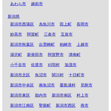
あわら市
越前市
新潟県
新潟市西蒲区
糸魚川市
田上町
長岡市
妙高市
阿賀町
三条市
五泉市
新潟市秋葉区
出雲崎町
柏崎市
上越市
湯沢町
新発田市
阿賀野市
津南町
小千谷市
佐渡市
刈羽村
加茂市
新潟市北区
魚沼市
関川村
十日町市
新潟市中央区
南魚沼市
粟島浦村
見附市
新潟市東区
胎内市
新潟市南区
村上市
新潟市江南区
聖籠町
新潟市西区
燕市