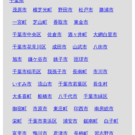
千葉県
茂原市
横芝光町
野田市
松戸市
勝浦市
一宮町
芝山町
香取市
東金市
千葉市中央区
佐倉市
酒々井町
大網白里市
千葉市花見川区
成田市
山武市
八街市
旭市
鎌ケ谷市
銚子市
匝瑳市
千葉市稲毛区
我孫子市
長南町
市川市
いすみ市
流山市
千葉市若葉区
長生村
大多喜町
船橋市
八千代市
千葉市緑区
御宿町
市原市
東庄町
印西市
南房総市
栄町
千葉市美浜区
浦安市
鋸南町
白子町
富里市
鴨川市
君津市
長柄町
習志野市