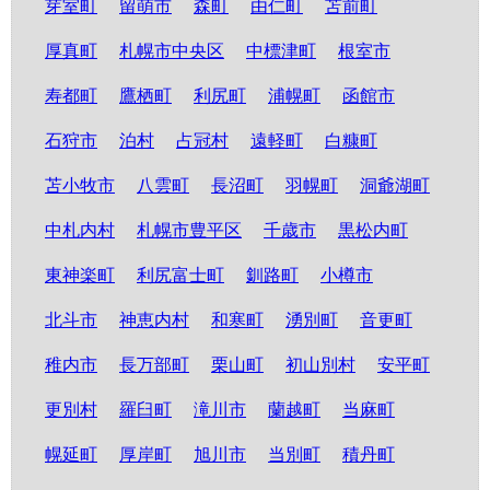
芽室町
留萌市
森町
由仁町
苫前町
厚真町
札幌市中央区
中標津町
根室市
寿都町
鷹栖町
利尻町
浦幌町
函館市
石狩市
泊村
占冠村
遠軽町
白糠町
苫小牧市
八雲町
長沼町
羽幌町
洞爺湖町
中札内村
札幌市豊平区
千歳市
黒松内町
東神楽町
利尻富士町
釧路町
小樽市
北斗市
神恵内村
和寒町
湧別町
音更町
稚内市
長万部町
栗山町
初山別村
安平町
更別村
羅臼町
滝川市
蘭越町
当麻町
幌延町
厚岸町
旭川市
当別町
積丹町