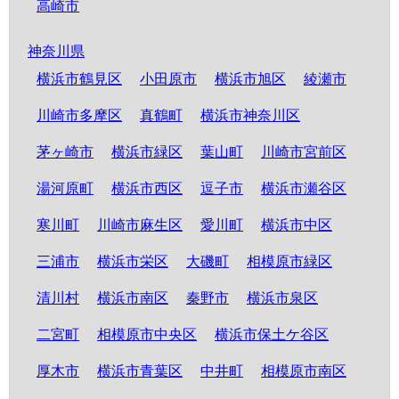
高崎市
神奈川県
横浜市鶴見区
小田原市
横浜市旭区
綾瀬市
川崎市多摩区
真鶴町
横浜市神奈川区
茅ヶ崎市
横浜市緑区
葉山町
川崎市宮前区
湯河原町
横浜市西区
逗子市
横浜市瀬谷区
寒川町
川崎市麻生区
愛川町
横浜市中区
三浦市
横浜市栄区
大磯町
相模原市緑区
清川村
横浜市南区
秦野市
横浜市泉区
二宮町
相模原市中央区
横浜市保土ケ谷区
厚木市
横浜市青葉区
中井町
相模原市南区