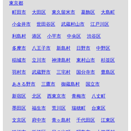
東京都
町田市
大田区
東久留米市
葛飾区
大島町
小金井市
世田谷区
武蔵村山市
江戸川区
利島村
港区
小平市
中央区
渋谷区
多摩市
八王子市
新島村
日野市
中野区
稲城市
立川市
神津島村
東村山市
杉並区
羽村市
武蔵野市
三宅村
国分寺市
豊島区
あきる野市
三鷹市
御蔵島村
国立市
新宿区
北区
西東京市
青梅市
八丈町
墨田区
福生市
荒川区
瑞穂町
台東区
文京区
府中市
青ヶ島村
千代田区
江東区