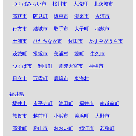
つくばみらい市
桜川市
大洗町
北茨城市
高萩市
阿見町
坂東市
潮来市
古河市
行方市
結城市
取手市
大子町
稲敷市
土浦市
ひたちなか市
鉾田市
かすみがうら市
茨城町
常総市
美浦村
境町
牛久市
つくば市
利根町
常陸大宮市
神栖市
日立市
五霞町
鹿嶋市
東海村
福井県
坂井市
永平寺町
池田町
福井市
南越前町
敦賀市
越前町
小浜市
美浜町
大野市
高浜町
勝山市
おおい町
鯖江市
若狭町