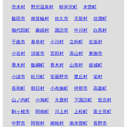
売木村
野沢温泉村
軽井沢町
木曽町
飯田市
南箕輪村
佐久市
天龍村
信濃町
御代田町
麻績村
諏訪市
中川村
白馬村
千曲市
泰阜村
小川村
立科町
生坂村
小谷村
須坂市
宮田村
高山村
東御市
喬木村
飯綱町
青木村
山形村
坂城町
小諸市
松川町
安曇野市
豊丘村
栄村
長和町
朝日村
小布施町
伊那市
高森町
山ノ内町
小海町
大鹿村
下諏訪町
筑北村
駒ヶ根市
阿南町
川上村
上松町
富士見町
中野市
阿智村
南牧村
南木曽町
長野市