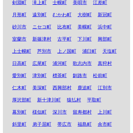
剣淵町
滝上町
士幌町
美唄市
江差町
月形町
遠別町
むかわ町
大樹町
新冠町
砂川市
ニセコ町
比布町
美幌町
浜中町
室蘭市
新篠津村
古平町
下川町
興部町
上士幌町
芦別市
上ノ国町
浦臼町
天塩町
日高町
広尾町
浦河町
歌志内市
真狩村
愛別町
津別町
標茶町
釧路市
松前町
仁木町
美深町
西興部村
鹿追町
江別市
厚沢部町
新十津川町
猿払村
平取町
幕別町
様似町
深川市
留寿都村
上川町
斜里町
弟子屈町
帯広市
福島町
余市町