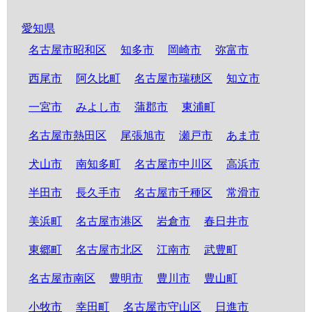
愛知県
名古屋市昭和区
知多市
岡崎市
弥富市
西尾市
阿久比町
名古屋市瑞穂区
知立市
一宮市
みよし市
蒲郡市
東浦町
名古屋市熱田区
尾張旭市
瀬戸市
あま市
犬山市
南知多町
名古屋市中川区
高浜市
半田市
長久手市
名古屋市千種区
常滑市
美浜町
名古屋市港区
岩倉市
春日井市
東郷町
名古屋市北区
江南市
武豊町
名古屋市南区
豊明市
豊川市
豊山町
小牧市
幸田町
名古屋市守山区
日進市