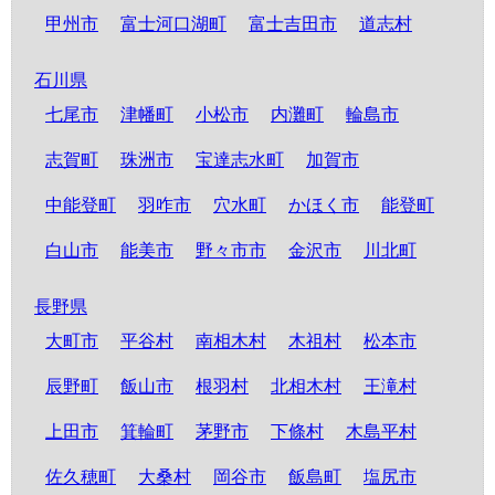
甲州市
富士河口湖町
富士吉田市
道志村
石川県
七尾市
津幡町
小松市
内灘町
輪島市
志賀町
珠洲市
宝達志水町
加賀市
中能登町
羽咋市
穴水町
かほく市
能登町
白山市
能美市
野々市市
金沢市
川北町
長野県
大町市
平谷村
南相木村
木祖村
松本市
辰野町
飯山市
根羽村
北相木村
王滝村
上田市
箕輪町
茅野市
下條村
木島平村
佐久穂町
大桑村
岡谷市
飯島町
塩尻市