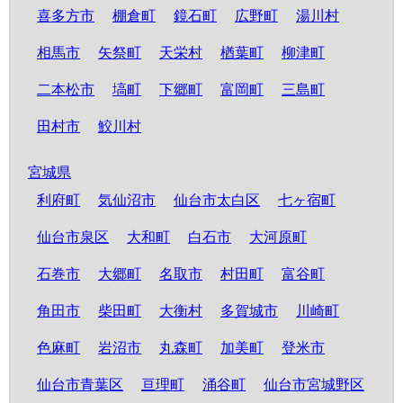
喜多方市
棚倉町
鏡石町
広野町
湯川村
相馬市
矢祭町
天栄村
楢葉町
柳津町
二本松市
塙町
下郷町
富岡町
三島町
田村市
鮫川村
宮城県
利府町
気仙沼市
仙台市太白区
七ヶ宿町
仙台市泉区
大和町
白石市
大河原町
石巻市
大郷町
名取市
村田町
富谷町
角田市
柴田町
大衡村
多賀城市
川崎町
色麻町
岩沼市
丸森町
加美町
登米市
仙台市青葉区
亘理町
涌谷町
仙台市宮城野区