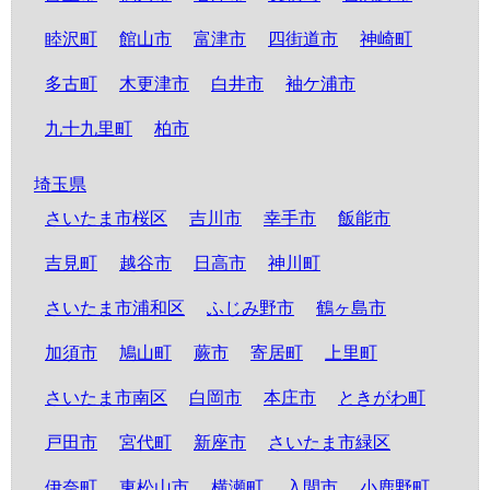
睦沢町
館山市
富津市
四街道市
神崎町
多古町
木更津市
白井市
袖ケ浦市
九十九里町
柏市
埼玉県
さいたま市桜区
吉川市
幸手市
飯能市
吉見町
越谷市
日高市
神川町
さいたま市浦和区
ふじみ野市
鶴ヶ島市
加須市
鳩山町
蕨市
寄居町
上里町
さいたま市南区
白岡市
本庄市
ときがわ町
戸田市
宮代町
新座市
さいたま市緑区
伊奈町
東松山市
横瀬町
入間市
小鹿野町