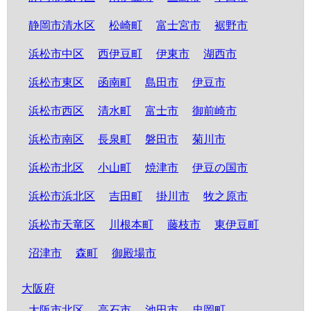
静岡市清水区
松崎町
富士宮市
裾野市
浜松市中区
西伊豆町
伊東市
湖西市
浜松市東区
函南町
島田市
伊豆市
浜松市西区
清水町
富士市
御前崎市
浜松市南区
長泉町
磐田市
菊川市
浜松市北区
小山町
焼津市
伊豆の国市
浜松市浜北区
吉田町
掛川市
牧之原市
浜松市天竜区
川根本町
藤枝市
東伊豆町
沼津市
森町
御殿場市
大阪府
大阪市北区
高石市
池田市
忠岡町