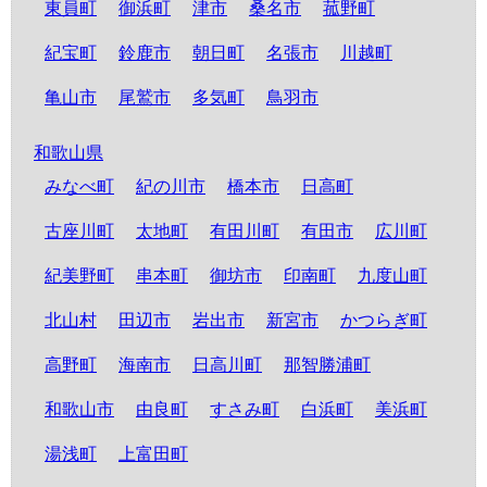
東員町
御浜町
津市
桑名市
菰野町
紀宝町
鈴鹿市
朝日町
名張市
川越町
亀山市
尾鷲市
多気町
鳥羽市
和歌山県
みなべ町
紀の川市
橋本市
日高町
古座川町
太地町
有田川町
有田市
広川町
紀美野町
串本町
御坊市
印南町
九度山町
北山村
田辺市
岩出市
新宮市
かつらぎ町
高野町
海南市
日高川町
那智勝浦町
和歌山市
由良町
すさみ町
白浜町
美浜町
湯浅町
上富田町