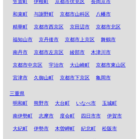
笠置町
伊根町
京都市伏見区
長岡京市
和束町
与謝野町
京都市山科区
八幡市
精華町
京都市西京区
京田辺市
京都市北区
福知山市
京丹後市
京都市上京区
舞鶴市
南丹市
京都市左京区
綾部市
木津川市
京都市中京区
宇治市
大山崎町
京都市東山区
宮津市
久御山町
京都市下京区
亀岡市
三重県
明和町
熊野市
大台町
いなべ市
玉城町
南伊勢町
志摩市
度会町
四日市市
伊賀市
大紀町
伊勢市
木曽岬町
紀北町
松阪市