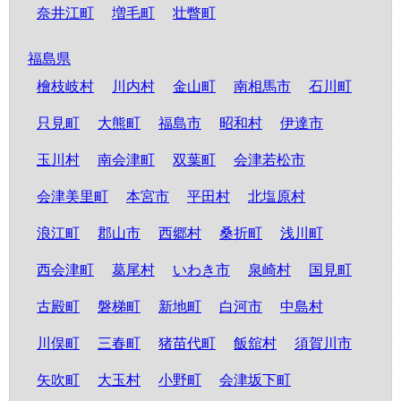
奈井江町
増毛町
壮瞥町
福島県
檜枝岐村
川内村
金山町
南相馬市
石川町
只見町
大熊町
福島市
昭和村
伊達市
玉川村
南会津町
双葉町
会津若松市
会津美里町
本宮市
平田村
北塩原村
浪江町
郡山市
西郷村
桑折町
浅川町
西会津町
葛尾村
いわき市
泉崎村
国見町
古殿町
磐梯町
新地町
白河市
中島村
川俣町
三春町
猪苗代町
飯舘村
須賀川市
矢吹町
大玉村
小野町
会津坂下町