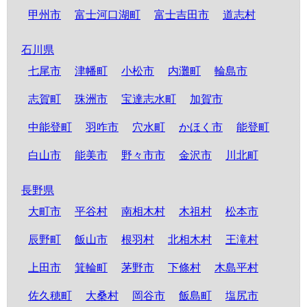
甲州市
富士河口湖町
富士吉田市
道志村
石川県
七尾市
津幡町
小松市
内灘町
輪島市
志賀町
珠洲市
宝達志水町
加賀市
中能登町
羽咋市
穴水町
かほく市
能登町
白山市
能美市
野々市市
金沢市
川北町
長野県
大町市
平谷村
南相木村
木祖村
松本市
辰野町
飯山市
根羽村
北相木村
王滝村
上田市
箕輪町
茅野市
下條村
木島平村
佐久穂町
大桑村
岡谷市
飯島町
塩尻市