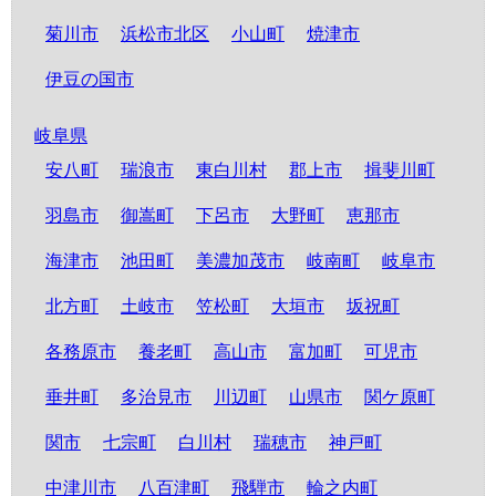
菊川市
浜松市北区
小山町
焼津市
伊豆の国市
岐阜県
安八町
瑞浪市
東白川村
郡上市
揖斐川町
羽島市
御嵩町
下呂市
大野町
恵那市
海津市
池田町
美濃加茂市
岐南町
岐阜市
北方町
土岐市
笠松町
大垣市
坂祝町
各務原市
養老町
高山市
富加町
可児市
垂井町
多治見市
川辺町
山県市
関ケ原町
関市
七宗町
白川村
瑞穂市
神戸町
中津川市
八百津町
飛騨市
輪之内町