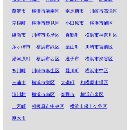
藤沢市
横浜市港南区
南足柄市
川崎市高津区
箱根町
横浜市鶴見区
小田原市
横浜市旭区
綾瀬市
川崎市多摩区
真鶴町
横浜市神奈川区
茅ヶ崎市
横浜市緑区
葉山町
川崎市宮前区
湯河原町
横浜市西区
逗子市
横浜市瀬谷区
寒川町
川崎市麻生区
愛川町
横浜市中区
三浦市
横浜市栄区
大磯町
相模原市緑区
清川村
横浜市南区
秦野市
横浜市泉区
二宮町
相模原市中央区
横浜市保土ケ谷区
厚木市