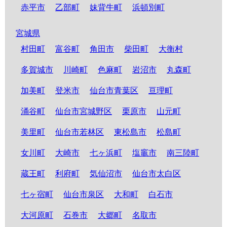
赤平市
乙部町
妹背牛町
浜頓別町
宮城県
村田町
富谷町
角田市
柴田町
大衡村
多賀城市
川崎町
色麻町
岩沼市
丸森町
加美町
登米市
仙台市青葉区
亘理町
涌谷町
仙台市宮城野区
栗原市
山元町
美里町
仙台市若林区
東松島市
松島町
女川町
大崎市
七ヶ浜町
塩竈市
南三陸町
蔵王町
利府町
気仙沼市
仙台市太白区
七ヶ宿町
仙台市泉区
大和町
白石市
大河原町
石巻市
大郷町
名取市