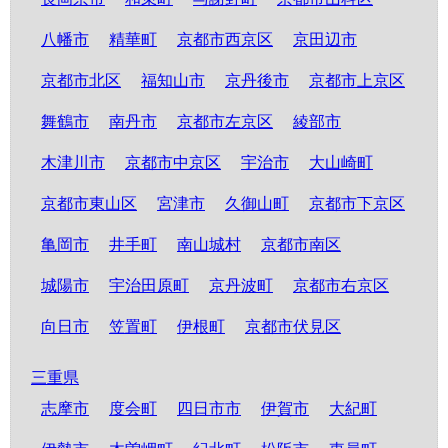
八幡市
精華町
京都市西京区
京田辺市
京都市北区
福知山市
京丹後市
京都市上京区
舞鶴市
南丹市
京都市左京区
綾部市
木津川市
京都市中京区
宇治市
大山崎町
京都市東山区
宮津市
久御山町
京都市下京区
亀岡市
井手町
南山城村
京都市南区
城陽市
宇治田原町
京丹波町
京都市右京区
向日市
笠置町
伊根町
京都市伏見区
三重県
志摩市
度会町
四日市市
伊賀市
大紀町