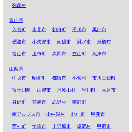
弥彦村
富山県
入善町
氷見市
朝日町
滑川市
黒部市
砺波市
小矢部市
南砺市
射水市
舟橋村
富山市
上市町
高岡市
立山町
魚津市
山梨県
中央市
昭和町
都留市
小菅村
市川三郷町
富士川町
山梨市
丹波山村
早川町
大月市
身延町
韮崎市
忍野村
南部町
南アルプス市
山中湖村
北杜市
甲斐市
西桂町
笛吹市
上野原市
鳴沢村
甲府市