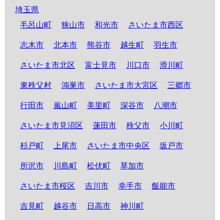
埼玉県
毛呂山町
狭山市
和光市
さいたま市西区
志木市
北本市
熊谷市
越生町
羽生市
さいたま市北区
富士見市
川口市
滑川町
東秩父村
鴻巣市
さいたま市大宮区
三郷市
行田市
嵐山町
美里町
深谷市
八潮市
さいたま市見沼区
蓮田市
秩父市
小川町
杉戸町
上尾市
さいたま市中央区
坂戸市
所沢市
川島町
松伏町
草加市
さいたま市桜区
吉川市
幸手市
飯能市
吉見町
越谷市
日高市
神川町