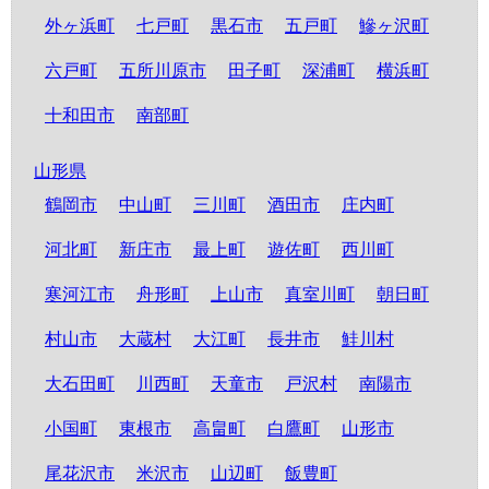
外ヶ浜町
七戸町
黒石市
五戸町
鰺ヶ沢町
六戸町
五所川原市
田子町
深浦町
横浜町
十和田市
南部町
山形県
鶴岡市
中山町
三川町
酒田市
庄内町
河北町
新庄市
最上町
遊佐町
西川町
寒河江市
舟形町
上山市
真室川町
朝日町
村山市
大蔵村
大江町
長井市
鮭川村
大石田町
川西町
天童市
戸沢村
南陽市
小国町
東根市
高畠町
白鷹町
山形市
尾花沢市
米沢市
山辺町
飯豊町