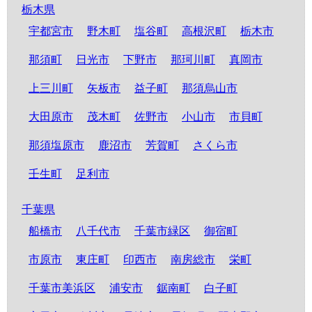
栃木県
宇都宮市
野木町
塩谷町
高根沢町
栃木市
那須町
日光市
下野市
那珂川町
真岡市
上三川町
矢板市
益子町
那須烏山市
大田原市
茂木町
佐野市
小山市
市貝町
那須塩原市
鹿沼市
芳賀町
さくら市
壬生町
足利市
千葉県
船橋市
八千代市
千葉市緑区
御宿町
市原市
東庄町
印西市
南房総市
栄町
千葉市美浜区
浦安市
鋸南町
白子町