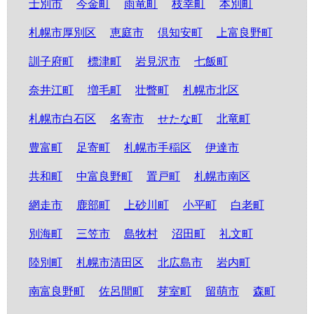
士別市
今金町
雨竜町
枝幸町
本別町
札幌市厚別区
恵庭市
倶知安町
上富良野町
訓子府町
標津町
岩見沢市
七飯町
奈井江町
増毛町
壮瞥町
札幌市北区
札幌市白石区
名寄市
せたな町
北竜町
豊富町
足寄町
札幌市手稲区
伊達市
共和町
中富良野町
置戸町
札幌市南区
網走市
鹿部町
上砂川町
小平町
白老町
別海町
三笠市
島牧村
沼田町
礼文町
陸別町
札幌市清田区
北広島市
岩内町
南富良野町
佐呂間町
芽室町
留萌市
森町