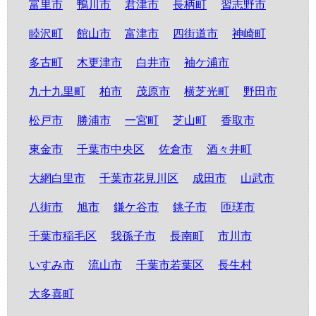
富里市
鴨川市
君津市
長柄町
習志野市
睦沢町
館山市
富津市
四街道市
神崎町
多古町
木更津市
白井市
袖ケ浦市
九十九里町
柏市
茂原市
横芝光町
野田市
松戸市
勝浦市
一宮町
芝山町
香取市
東金市
千葉市中央区
佐倉市
酒々井町
大網白里市
千葉市花見川区
成田市
山武市
八街市
旭市
鎌ケ谷市
銚子市
匝瑳市
千葉市稲毛区
我孫子市
長南町
市川市
いすみ市
流山市
千葉市若葉区
長生村
大多喜町