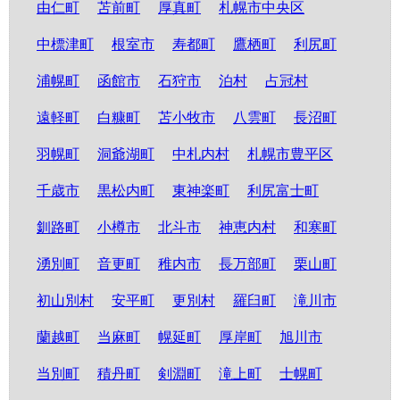
由仁町
苫前町
厚真町
札幌市中央区
中標津町
根室市
寿都町
鷹栖町
利尻町
浦幌町
函館市
石狩市
泊村
占冠村
遠軽町
白糠町
苫小牧市
八雲町
長沼町
羽幌町
洞爺湖町
中札内村
札幌市豊平区
千歳市
黒松内町
東神楽町
利尻富士町
釧路町
小樽市
北斗市
神恵内村
和寒町
湧別町
音更町
稚内市
長万部町
栗山町
初山別村
安平町
更別村
羅臼町
滝川市
蘭越町
当麻町
幌延町
厚岸町
旭川市
当別町
積丹町
剣淵町
滝上町
士幌町