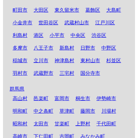
町田市
大田区
東久留米市
葛飾区
大島町
小金井市
世田谷区
武蔵村山市
江戸川区
利島村
港区
小平市
中央区
渋谷区
多摩市
八王子市
新島村
日野市
中野区
稲城市
立川市
神津島村
東村山市
杉並区
羽村市
武蔵野市
三宅村
国分寺市
群馬県
高山村
邑楽町
富岡市
桐生市
伊勢崎市
明和町
中之条町
草津町
藤岡市
川場村
昭和村
太田市
甘楽町
上野村
千代田町
高崎市
下仁田町
吉岡町
みなかみ町