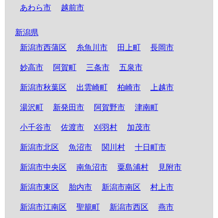
あわら市
越前市
新潟県
新潟市西蒲区
糸魚川市
田上町
長岡市
妙高市
阿賀町
三条市
五泉市
新潟市秋葉区
出雲崎町
柏崎市
上越市
湯沢町
新発田市
阿賀野市
津南町
小千谷市
佐渡市
刈羽村
加茂市
新潟市北区
魚沼市
関川村
十日町市
新潟市中央区
南魚沼市
粟島浦村
見附市
新潟市東区
胎内市
新潟市南区
村上市
新潟市江南区
聖籠町
新潟市西区
燕市