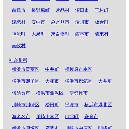
前橋市
長野原町
片品村
沼田市
玉村町
嬬恋村
安中市
みどり市
渋川市
板倉町
神流町
大泉町
東吾妻町
館林市
榛東村
南牧村
神奈川県
横浜市青葉区
中井町
相模原市南区
横浜市磯子区
大和市
横浜市都筑区
大井町
横須賀市
横浜市金沢区
伊勢原市
川崎市川崎区
松田町
平塚市
横浜市港北区
海老名市
川崎市幸区
山北町
鎌倉市
横浜市戸塚区
座間市
川崎市中原区
開成町