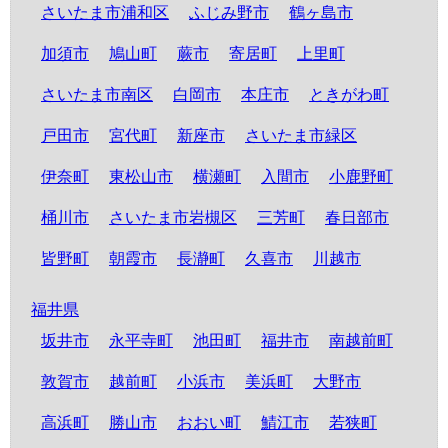
さいたま市浦和区
ふじみ野市
鶴ヶ島市
加須市
鳩山町
蕨市
寄居町
上里町
さいたま市南区
白岡市
本庄市
ときがわ町
戸田市
宮代町
新座市
さいたま市緑区
伊奈町
東松山市
横瀬町
入間市
小鹿野町
桶川市
さいたま市岩槻区
三芳町
春日部市
皆野町
朝霞市
長瀞町
久喜市
川越市
福井県
坂井市
永平寺町
池田町
福井市
南越前町
敦賀市
越前町
小浜市
美浜町
大野市
高浜町
勝山市
おおい町
鯖江市
若狭町