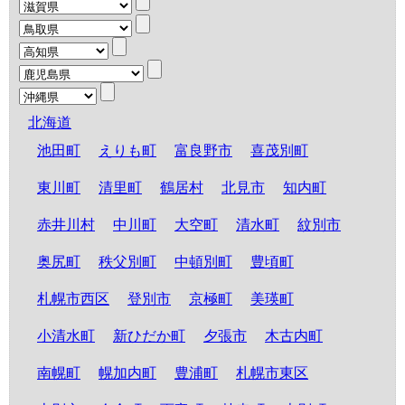
北海道
池田町
えりも町
富良野市
喜茂別町
東川町
清里町
鶴居村
北見市
知内町
赤井川村
中川町
大空町
清水町
紋別市
奥尻町
秩父別町
中頓別町
豊頃町
札幌市西区
登別市
京極町
美瑛町
小清水町
新ひだか町
夕張市
木古内町
南幌町
幌加内町
豊浦町
札幌市東区