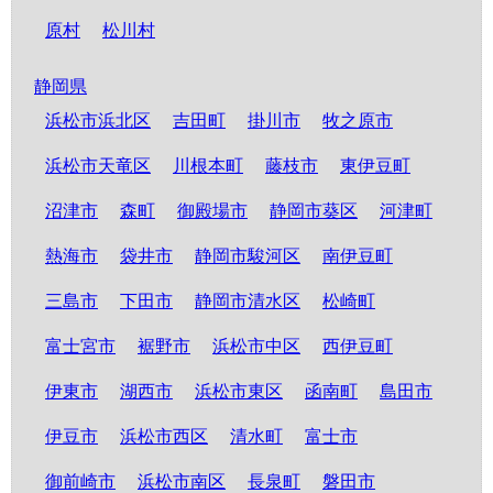
原村
松川村
静岡県
浜松市浜北区
吉田町
掛川市
牧之原市
浜松市天竜区
川根本町
藤枝市
東伊豆町
沼津市
森町
御殿場市
静岡市葵区
河津町
熱海市
袋井市
静岡市駿河区
南伊豆町
三島市
下田市
静岡市清水区
松崎町
富士宮市
裾野市
浜松市中区
西伊豆町
伊東市
湖西市
浜松市東区
函南町
島田市
伊豆市
浜松市西区
清水町
富士市
御前崎市
浜松市南区
長泉町
磐田市