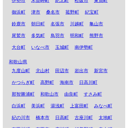
伊勢市
木曽岬町
紀北町
松阪市
東員町
御浜町
津市
桑名市
菰野町
紀宝町
鈴鹿市
朝日町
名張市
川越町
亀山市
尾鷲市
多気町
鳥羽市
明和町
熊野市
大台町
いなべ市
玉城町
南伊勢町
和歌山県
九度山町
北山村
田辺市
岩出市
新宮市
かつらぎ町
高野町
海南市
日高川町
那智勝浦町
和歌山市
由良町
すさみ町
白浜町
美浜町
湯浅町
上富田町
みなべ町
紀の川市
橋本市
日高町
古座川町
太地町