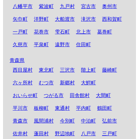
八幡平市
紫波町
九戸村
宮古市
奥州市
矢巾町
洋野町
大船渡市
滝沢市
西和賀町
一戸町
花巻市
雫石町
北上市
葛巻町
久慈市
平泉町
遠野市
住田町
青森県
西目屋村
東北町
三沢市
階上町
藤崎町
六ヶ所村
むつ市
新郷村
大鰐町
おいらせ町
つがる市
田舎館村
大間町
平川市
板柳町
東通村
平内町
鶴田町
青森市
風間浦村
今別町
中泊町
弘前市
佐井村
蓬田村
野辺地町
八戸市
三戸町