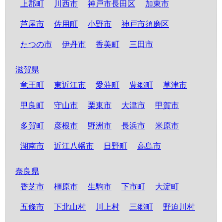
上郡町
川西市
神戸市長田区
加東市
芦屋市
佐用町
小野市
神戸市須磨区
たつの市
伊丹市
香美町
三田市
滋賀県
竜王町
東近江市
愛荘町
豊郷町
草津市
甲良町
守山市
栗東市
大津市
甲賀市
多賀町
彦根市
野洲市
長浜市
米原市
湖南市
近江八幡市
日野町
高島市
奈良県
香芝市
橿原市
生駒市
下市町
大淀町
五條市
下北山村
川上村
三郷町
野迫川村