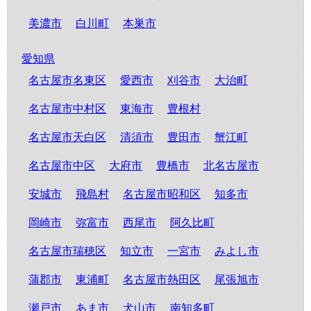
美濃市
白川町
本巣市
愛知県
名古屋市名東区
愛西市
刈谷市
大治町
名古屋市中村区
東海市
豊根村
名古屋市天白区
清須市
豊田市
蟹江町
名古屋市中区
大府市
豊橋市
北名古屋市
安城市
飛島村
名古屋市昭和区
知多市
岡崎市
弥富市
西尾市
阿久比町
名古屋市瑞穂区
知立市
一宮市
みよし市
蒲郡市
東浦町
名古屋市熱田区
尾張旭市
瀬戸市
あま市
犬山市
南知多町