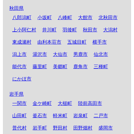
秋田県
八郎潟町
小坂町
八峰町
大館市
北秋田市
上小阿仁村
井川町
羽後町
秋田市
大潟村
東成瀬村
由利本荘市
五城目町
横手市
潟上市
湯沢市
大仙市
男鹿市
仙北市
能代市
藤里町
美郷町
鹿角市
三種町
にかほ市
岩手県
一関市
金ケ崎町
大槌町
陸前高田市
山田町
釜石市
軽米町
岩泉町
二戸市
普代村
岩手町
野田村
田野畑村
盛岡市