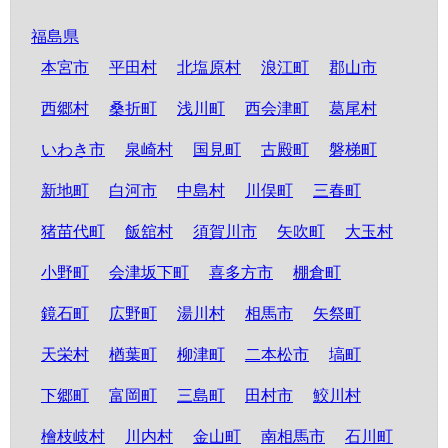
福島県
本宮市
平田村
北塩原村
浪江町
郡山市
西郷村
桑折町
浅川町
西会津町
葛尾村
いわき市
泉崎村
国見町
古殿町
磐梯町
新地町
白河市
中島村
川俣町
三春町
猪苗代町
飯舘村
須賀川市
矢吹町
大玉村
小野町
会津坂下町
喜多方市
棚倉町
鏡石町
広野町
湯川村
相馬市
矢祭町
天栄村
楢葉町
柳津町
二本松市
塙町
下郷町
富岡町
三島町
田村市
鮫川村
檜枝岐村
川内村
金山町
南相馬市
石川町