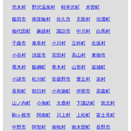
売木村
野沢温泉村
軽井沢町
木曽町
飯田市
南箕輪村
佐久市
天龍村
信濃町
御代田町
麻績村
諏訪市
中川村
白馬村
千曲市
泰阜村
小川村
立科町
生坂村
小谷村
須坂市
宮田村
高山村
東御市
喬木村
飯綱町
青木村
山形村
坂城町
小諸市
松川町
安曇野市
豊丘村
栄村
長和町
朝日村
小布施町
伊那市
高森町
山ノ内町
小海町
大鹿村
下諏訪町
筑北村
駒ヶ根市
阿南町
川上村
上松町
富士見町
中野市
阿智村
南牧村
南木曽町
長野市