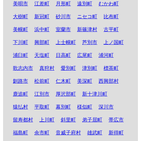
美唄市
江差町
月形町
遠別町
むかわ町
大樹町
新冠町
砂川市
ニセコ町
比布町
美幌町
浜中町
室蘭市
新篠津村
古平町
下川町
興部町
上士幌町
芦別市
上ノ国町
浦臼町
天塩町
日高町
広尾町
浦河町
歌志内市
真狩村
愛別町
津別町
標茶町
釧路市
松前町
仁木町
美深町
西興部村
鹿追町
江別市
厚沢部町
新十津川町
猿払村
平取町
幕別町
様似町
深川市
留寿都村
上川町
斜里町
弟子屈町
帯広市
福島町
余市町
音威子府村
雄武町
新得町