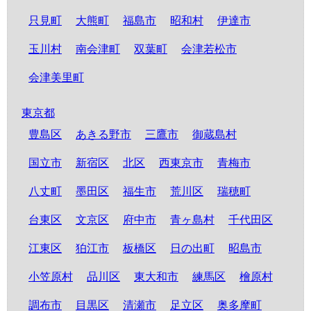
只見町
大熊町
福島市
昭和村
伊達市
玉川村
南会津町
双葉町
会津若松市
会津美里町
東京都
豊島区
あきる野市
三鷹市
御蔵島村
国立市
新宿区
北区
西東京市
青梅市
八丈町
墨田区
福生市
荒川区
瑞穂町
台東区
文京区
府中市
青ヶ島村
千代田区
江東区
狛江市
板橋区
日の出町
昭島市
小笠原村
品川区
東大和市
練馬区
檜原村
調布市
目黒区
清瀬市
足立区
奥多摩町