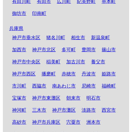
有田川町
有田市
広川町
紀美野町
串本町
御坊市
印南町
兵庫県
神戸市垂水区
猪名川町
相生市
新温泉町
加西市
神戸市北区
多可町
豊岡市
篠山市
神戸市中央区
稲美町
加古川市
養父市
神戸市西区
播磨町
赤穂市
丹波市
姫路市
市川町
西脇市
南あわじ市
尼崎市
福崎町
宝塚市
神戸市東灘区
朝来市
明石市
神河町
三木市
神戸市灘区
淡路市
西宮市
高砂市
神戸市兵庫区
宍粟市
洲本市