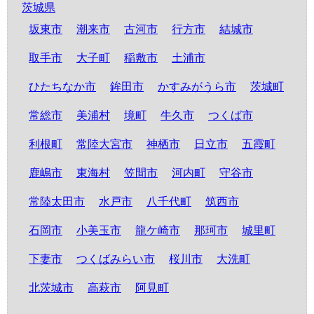
茨城県
坂東市
潮来市
古河市
行方市
結城市
取手市
大子町
稲敷市
土浦市
ひたちなか市
鉾田市
かすみがうら市
茨城町
常総市
美浦村
境町
牛久市
つくば市
利根町
常陸大宮市
神栖市
日立市
五霞町
鹿嶋市
東海村
笠間市
河内町
守谷市
常陸太田市
水戸市
八千代町
筑西市
石岡市
小美玉市
龍ケ崎市
那珂市
城里町
下妻市
つくばみらい市
桜川市
大洗町
北茨城市
高萩市
阿見町