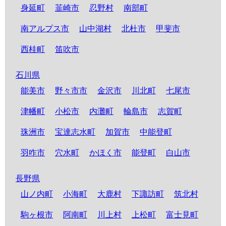
身延町
韮崎市
忍野村
南部町
南アルプス市
山中湖村
北杜市
甲斐市
西桂町
笛吹市
石川県
能美市
野々市市
金沢市
川北町
七尾市
津幡町
小松市
内灘町
輪島市
志賀町
珠洲市
宝達志水町
加賀市
中能登町
羽咋市
穴水町
かほく市
能登町
白山市
長野県
山ノ内町
小海町
大鹿村
下諏訪町
筑北村
駒ヶ根市
阿南町
川上村
上松町
富士見町