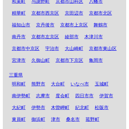
和束町
与謝野町
京都市山科区
八幡市
精華町
京都市西京区
京田辺市
京都市北区
福知山市
京丹後市
京都市上京区
舞鶴市
南丹市
京都市左京区
綾部市
木津川市
京都市中京区
宇治市
大山崎町
京都市東山区
宮津市
久御山町
京都市下京区
亀岡市
三重県
明和町
熊野市
大台町
いなべ市
玉城町
南伊勢町
志摩市
度会町
四日市市
伊賀市
大紀町
伊勢市
木曽岬町
紀北町
松阪市
東員町
御浜町
津市
桑名市
菰野町