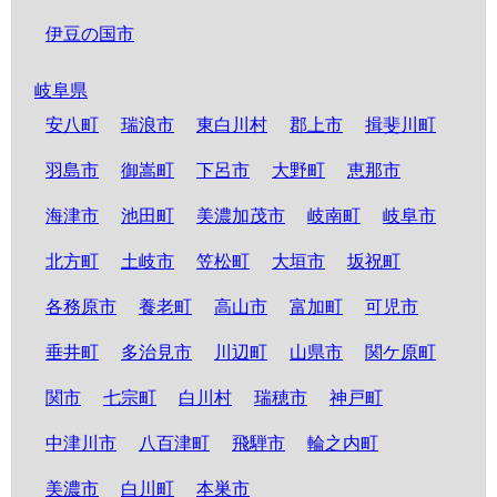
伊豆の国市
岐阜県
安八町
瑞浪市
東白川村
郡上市
揖斐川町
羽島市
御嵩町
下呂市
大野町
恵那市
海津市
池田町
美濃加茂市
岐南町
岐阜市
北方町
土岐市
笠松町
大垣市
坂祝町
各務原市
養老町
高山市
富加町
可児市
垂井町
多治見市
川辺町
山県市
関ケ原町
関市
七宗町
白川村
瑞穂市
神戸町
中津川市
八百津町
飛騨市
輪之内町
美濃市
白川町
本巣市