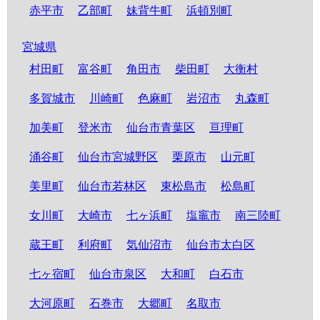
赤平市
乙部町
妹背牛町
浜頓別町
宮城県
村田町
富谷町
角田市
柴田町
大衡村
多賀城市
川崎町
色麻町
岩沼市
丸森町
加美町
登米市
仙台市青葉区
亘理町
涌谷町
仙台市宮城野区
栗原市
山元町
美里町
仙台市若林区
東松島市
松島町
女川町
大崎市
七ヶ浜町
塩竈市
南三陸町
蔵王町
利府町
気仙沼市
仙台市太白区
七ヶ宿町
仙台市泉区
大和町
白石市
大河原町
石巻市
大郷町
名取市