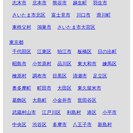
志木市
北本市
熊谷市
越生町
羽生市
さいたま市北区
富士見市
川口市
滑川町
東秩父村
鴻巣市
さいたま市大宮区
東京都
千代田区
江東区
狛江市
板橋区
日の出町
昭島市
小笠原村
品川区
東大和市
練馬区
檜原村
調布市
目黒区
清瀬市
足立区
奥多摩町
町田市
大田区
東久留米市
葛飾区
大島町
小金井市
世田谷区
武蔵村山市
江戸川区
利島村
港区
小平市
中央区
渋谷区
多摩市
八王子市
新島村