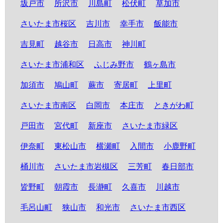
坂戸市
所沢市
川島町
松伏町
草加市
さいたま市桜区
吉川市
幸手市
飯能市
吉見町
越谷市
日高市
神川町
さいたま市浦和区
ふじみ野市
鶴ヶ島市
加須市
鳩山町
蕨市
寄居町
上里町
さいたま市南区
白岡市
本庄市
ときがわ町
戸田市
宮代町
新座市
さいたま市緑区
伊奈町
東松山市
横瀬町
入間市
小鹿野町
桶川市
さいたま市岩槻区
三芳町
春日部市
皆野町
朝霞市
長瀞町
久喜市
川越市
毛呂山町
狭山市
和光市
さいたま市西区