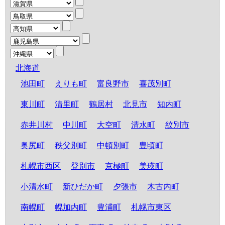
北海道
池田町
えりも町
富良野市
喜茂別町
東川町
清里町
鶴居村
北見市
知内町
赤井川村
中川町
大空町
清水町
紋別市
奥尻町
秩父別町
中頓別町
豊頃町
札幌市西区
登別市
京極町
美瑛町
小清水町
新ひだか町
夕張市
木古内町
南幌町
幌加内町
豊浦町
札幌市東区