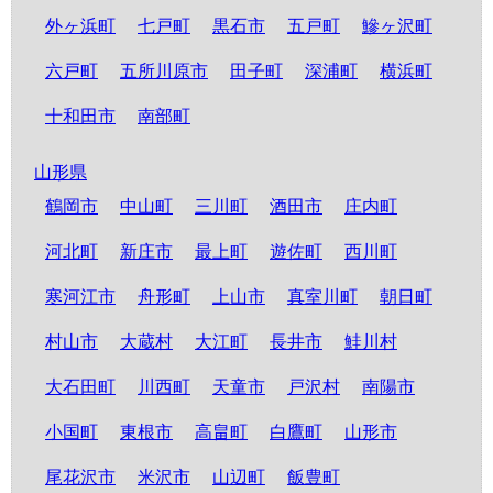
外ヶ浜町
七戸町
黒石市
五戸町
鰺ヶ沢町
六戸町
五所川原市
田子町
深浦町
横浜町
十和田市
南部町
山形県
鶴岡市
中山町
三川町
酒田市
庄内町
河北町
新庄市
最上町
遊佐町
西川町
寒河江市
舟形町
上山市
真室川町
朝日町
村山市
大蔵村
大江町
長井市
鮭川村
大石田町
川西町
天童市
戸沢村
南陽市
小国町
東根市
高畠町
白鷹町
山形市
尾花沢市
米沢市
山辺町
飯豊町