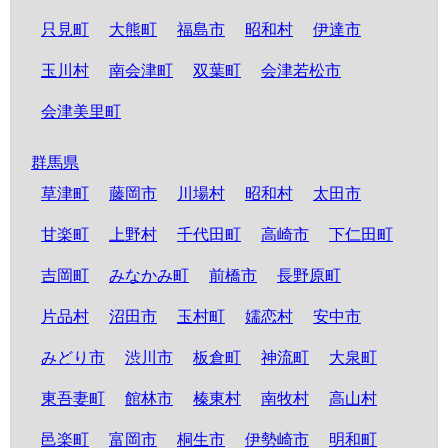
只見町
大熊町
福島市
昭和村
伊達市
玉川村
南会津町
双葉町
会津若松市
会津美里町
群馬県
草津町
藤岡市
川場村
昭和村
太田市
甘楽町
上野村
千代田町
高崎市
下仁田町
吉岡町
みなかみ町
前橋市
長野原町
片品村
沼田市
玉村町
嬬恋村
安中市
みどり市
渋川市
板倉町
神流町
大泉町
東吾妻町
館林市
榛東村
南牧村
高山村
邑楽町
富岡市
桐生市
伊勢崎市
明和町