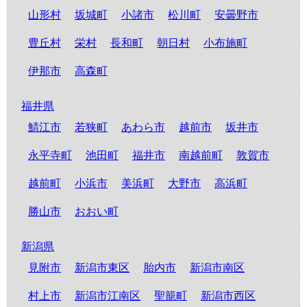
山形村
坂城町
小諸市
松川町
安曇野市
豊丘村
栄村
長和町
朝日村
小布施町
伊那市
高森町
福井県
鯖江市
若狭町
あわら市
越前市
坂井市
永平寺町
池田町
福井市
南越前町
敦賀市
越前町
小浜市
美浜町
大野市
高浜町
勝山市
おおい町
新潟県
見附市
新潟市東区
胎内市
新潟市南区
村上市
新潟市江南区
聖籠町
新潟市西区