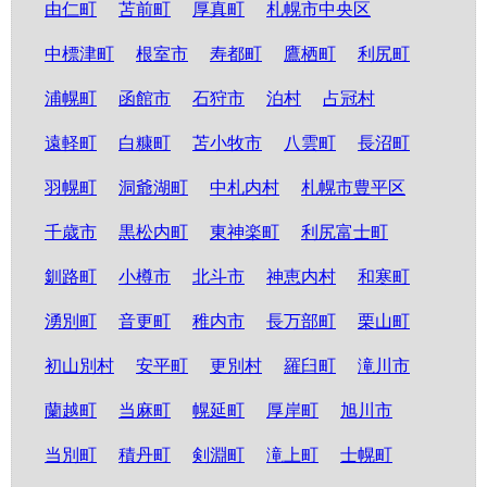
由仁町
苫前町
厚真町
札幌市中央区
中標津町
根室市
寿都町
鷹栖町
利尻町
浦幌町
函館市
石狩市
泊村
占冠村
遠軽町
白糠町
苫小牧市
八雲町
長沼町
羽幌町
洞爺湖町
中札内村
札幌市豊平区
千歳市
黒松内町
東神楽町
利尻富士町
釧路町
小樽市
北斗市
神恵内村
和寒町
湧別町
音更町
稚内市
長万部町
栗山町
初山別村
安平町
更別村
羅臼町
滝川市
蘭越町
当麻町
幌延町
厚岸町
旭川市
当別町
積丹町
剣淵町
滝上町
士幌町