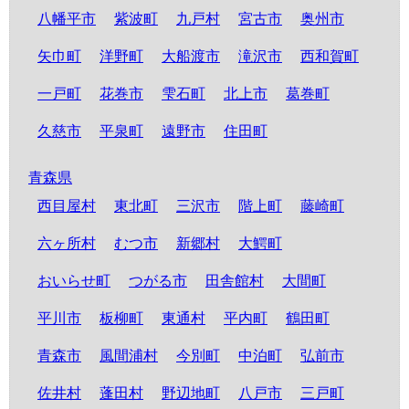
八幡平市
紫波町
九戸村
宮古市
奥州市
矢巾町
洋野町
大船渡市
滝沢市
西和賀町
一戸町
花巻市
雫石町
北上市
葛巻町
久慈市
平泉町
遠野市
住田町
青森県
西目屋村
東北町
三沢市
階上町
藤崎町
六ヶ所村
むつ市
新郷村
大鰐町
おいらせ町
つがる市
田舎館村
大間町
平川市
板柳町
東通村
平内町
鶴田町
青森市
風間浦村
今別町
中泊町
弘前市
佐井村
蓬田村
野辺地町
八戸市
三戸町