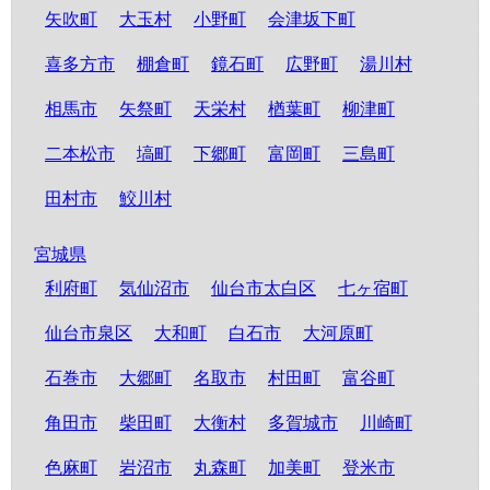
矢吹町
大玉村
小野町
会津坂下町
喜多方市
棚倉町
鏡石町
広野町
湯川村
相馬市
矢祭町
天栄村
楢葉町
柳津町
二本松市
塙町
下郷町
富岡町
三島町
田村市
鮫川村
宮城県
利府町
気仙沼市
仙台市太白区
七ヶ宿町
仙台市泉区
大和町
白石市
大河原町
石巻市
大郷町
名取市
村田町
富谷町
角田市
柴田町
大衡村
多賀城市
川崎町
色麻町
岩沼市
丸森町
加美町
登米市