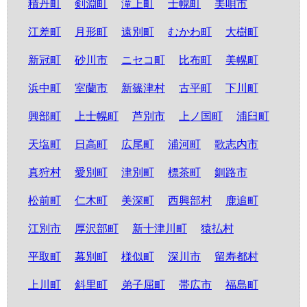
積丹町
剣淵町
滝上町
士幌町
美唄市
江差町
月形町
遠別町
むかわ町
大樹町
新冠町
砂川市
ニセコ町
比布町
美幌町
浜中町
室蘭市
新篠津村
古平町
下川町
興部町
上士幌町
芦別市
上ノ国町
浦臼町
天塩町
日高町
広尾町
浦河町
歌志内市
真狩村
愛別町
津別町
標茶町
釧路市
松前町
仁木町
美深町
西興部村
鹿追町
江別市
厚沢部町
新十津川町
猿払村
平取町
幕別町
様似町
深川市
留寿都村
上川町
斜里町
弟子屈町
帯広市
福島町