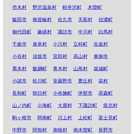
売木村
野沢温泉村
軽井沢町
木曽町
飯田市
南箕輪村
佐久市
天龍村
信濃町
御代田町
麻績村
諏訪市
中川村
白馬村
千曲市
泰阜村
小川村
立科町
生坂村
小谷村
須坂市
宮田村
高山村
東御市
喬木村
飯綱町
青木村
山形村
坂城町
小諸市
松川町
安曇野市
豊丘村
栄村
長和町
朝日村
小布施町
伊那市
高森町
山ノ内町
小海町
大鹿村
下諏訪町
筑北村
駒ヶ根市
阿南町
川上村
上松町
富士見町
中野市
阿智村
南牧村
南木曽町
長野市