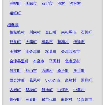
浦幌町
函館市
石狩市
泊村
占冠村
遠軽町
福島県
檜枝岐村
川内村
金山町
南相馬市
石川町
只見町
大熊町
福島市
昭和村
伊達市
玉川村
南会津町
双葉町
会津若松市
会津美里町
本宮市
平田村
北塩原村
浪江町
郡山市
西郷村
桑折町
浅川町
西会津町
葛尾村
いわき市
泉崎村
国見町
古殿町
磐梯町
新地町
白河市
中島村
川俣町
三春町
猪苗代町
飯舘村
須賀川市