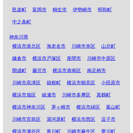
邑楽町
富岡市
桐生市
伊勢崎市
明和町
中之条町
神奈川県
横浜市港北区
海老名市
川崎市幸区
山北町
鎌倉市
横浜市戸塚区
座間市
川崎市中原区
開成町
藤沢市
横浜市港南区
南足柄市
川崎市高津区
箱根町
横浜市鶴見区
小田原市
横浜市旭区
綾瀬市
川崎市多摩区
真鶴町
横浜市神奈川区
茅ヶ崎市
横浜市緑区
葉山町
川崎市宮前区
湯河原町
横浜市西区
逗子市
横浜市瀬谷区
寒川町
川崎市麻生区
愛川町