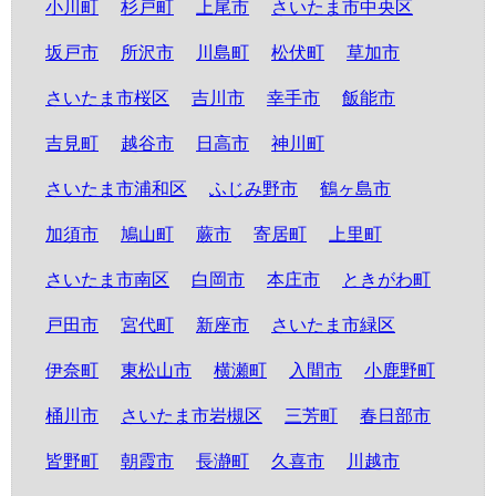
小川町
杉戸町
上尾市
さいたま市中央区
坂戸市
所沢市
川島町
松伏町
草加市
さいたま市桜区
吉川市
幸手市
飯能市
吉見町
越谷市
日高市
神川町
さいたま市浦和区
ふじみ野市
鶴ヶ島市
加須市
鳩山町
蕨市
寄居町
上里町
さいたま市南区
白岡市
本庄市
ときがわ町
戸田市
宮代町
新座市
さいたま市緑区
伊奈町
東松山市
横瀬町
入間市
小鹿野町
桶川市
さいたま市岩槻区
三芳町
春日部市
皆野町
朝霞市
長瀞町
久喜市
川越市