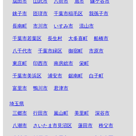
成田市
山武市
八街市
旭市
鎌ケ谷市
銚子市
匝瑳市
千葉市稲毛区
我孫子市
長南町
市川市
いすみ市
流山市
千葉市若葉区
長生村
大多喜町
船橋市
八千代市
千葉市緑区
御宿町
市原市
東庄町
印西市
南房総市
栄町
千葉市美浜区
浦安市
鋸南町
白子町
富里市
鴨川市
君津市
埼玉県
三郷市
行田市
嵐山町
美里町
深谷市
八潮市
さいたま市見沼区
蓮田市
秩父市