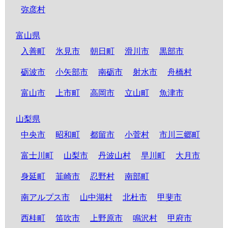
弥彦村
富山県
入善町
氷見市
朝日町
滑川市
黒部市
砺波市
小矢部市
南砺市
射水市
舟橋村
富山市
上市町
高岡市
立山町
魚津市
山梨県
中央市
昭和町
都留市
小菅村
市川三郷町
富士川町
山梨市
丹波山村
早川町
大月市
身延町
韮崎市
忍野村
南部町
南アルプス市
山中湖村
北杜市
甲斐市
西桂町
笛吹市
上野原市
鳴沢村
甲府市