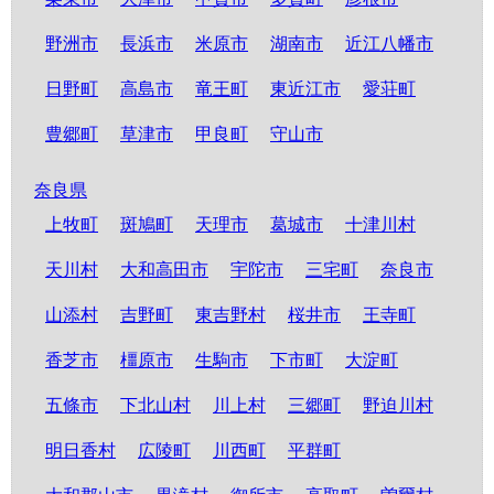
野洲市
長浜市
米原市
湖南市
近江八幡市
日野町
高島市
竜王町
東近江市
愛荘町
豊郷町
草津市
甲良町
守山市
奈良県
上牧町
斑鳩町
天理市
葛城市
十津川村
天川村
大和高田市
宇陀市
三宅町
奈良市
山添村
吉野町
東吉野村
桜井市
王寺町
香芝市
橿原市
生駒市
下市町
大淀町
五條市
下北山村
川上村
三郷町
野迫川村
明日香村
広陵町
川西町
平群町