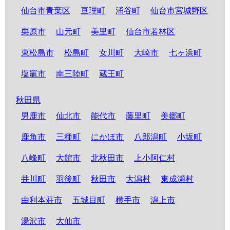
仙台市青葉区
亘理町
涌谷町
仙台市宮城野区
栗原市
山元町
美里町
仙台市若林区
東松島市
松島町
女川町
大崎市
七ヶ浜町
塩竈市
南三陸町
蔵王町
秋田県
男鹿市
仙北市
能代市
藤里町
美郷町
鹿角市
三種町
にかほ市
八郎潟町
小坂町
八峰町
大館市
北秋田市
上小阿仁村
井川町
羽後町
秋田市
大潟村
東成瀬村
由利本荘市
五城目町
横手市
潟上市
湯沢市
大仙市