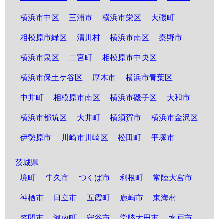
横浜市中区
三浦市
横浜市栄区
大磯町
相模原市緑区
清川村
横浜市南区
秦野市
横浜市泉区
二宮町
相模原市中央区
横浜市保土ケ谷区
厚木市
横浜市青葉区
中井町
相模原市南区
横浜市磯子区
大和市
横浜市都筑区
大井町
横須賀市
横浜市金沢区
伊勢原市
川崎市川崎区
松田町
平塚市
茨城県
境町
牛久市
つくば市
利根町
常陸大宮市
神栖市
日立市
五霞町
鹿嶋市
東海村
笠間市
河内町
守谷市
常陸太田市
水戸市