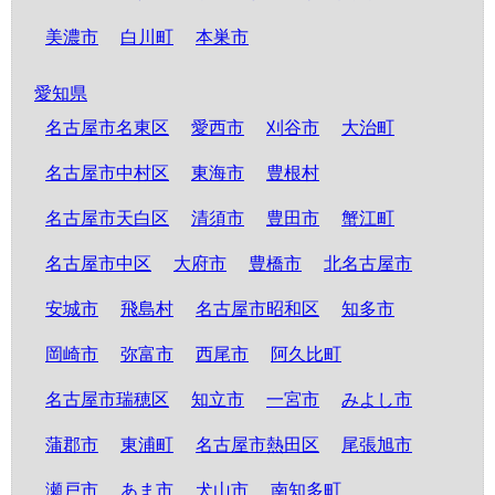
美濃市
白川町
本巣市
愛知県
名古屋市名東区
愛西市
刈谷市
大治町
名古屋市中村区
東海市
豊根村
名古屋市天白区
清須市
豊田市
蟹江町
名古屋市中区
大府市
豊橋市
北名古屋市
安城市
飛島村
名古屋市昭和区
知多市
岡崎市
弥富市
西尾市
阿久比町
名古屋市瑞穂区
知立市
一宮市
みよし市
蒲郡市
東浦町
名古屋市熱田区
尾張旭市
瀬戸市
あま市
犬山市
南知多町