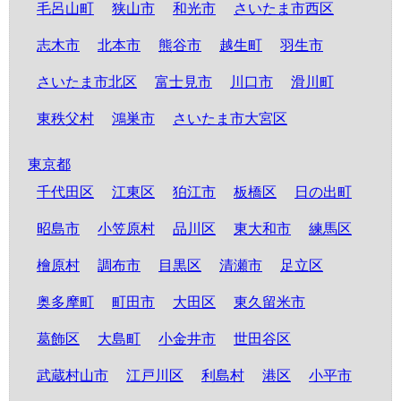
毛呂山町
狭山市
和光市
さいたま市西区
志木市
北本市
熊谷市
越生町
羽生市
さいたま市北区
富士見市
川口市
滑川町
東秩父村
鴻巣市
さいたま市大宮区
東京都
千代田区
江東区
狛江市
板橋区
日の出町
昭島市
小笠原村
品川区
東大和市
練馬区
檜原村
調布市
目黒区
清瀬市
足立区
奥多摩町
町田市
大田区
東久留米市
葛飾区
大島町
小金井市
世田谷区
武蔵村山市
江戸川区
利島村
港区
小平市