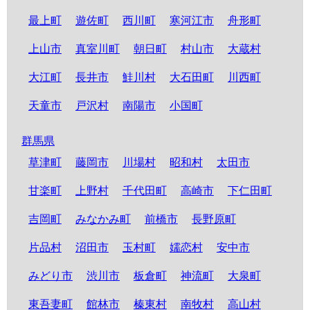
最上町
遊佐町
西川町
寒河江市
舟形町
上山市
真室川町
朝日町
村山市
大蔵村
大江町
長井市
鮭川村
大石田町
川西町
天童市
戸沢村
南陽市
小国町
群馬県
草津町
藤岡市
川場村
昭和村
太田市
甘楽町
上野村
千代田町
高崎市
下仁田町
吉岡町
みなかみ町
前橋市
長野原町
片品村
沼田市
玉村町
嬬恋村
安中市
みどり市
渋川市
板倉町
神流町
大泉町
東吾妻町
館林市
榛東村
南牧村
高山村