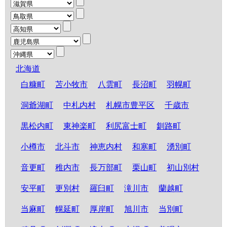
北海道
白糠町
苫小牧市
八雲町
長沼町
羽幌町
洞爺湖町
中札内村
札幌市豊平区
千歳市
黒松内町
東神楽町
利尻富士町
釧路町
小樽市
北斗市
神恵内村
和寒町
湧別町
音更町
稚内市
長万部町
栗山町
初山別村
安平町
更別村
羅臼町
滝川市
蘭越町
当麻町
幌延町
厚岸町
旭川市
当別町