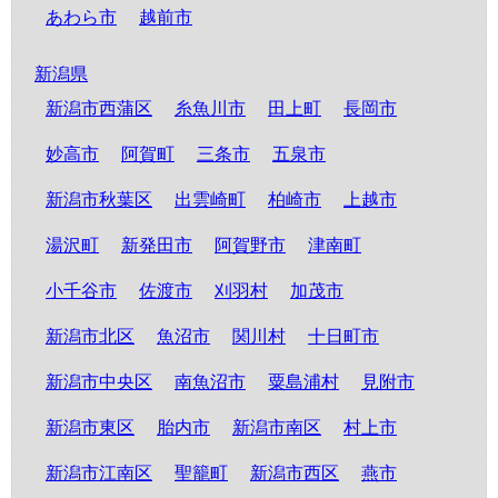
あわら市
越前市
新潟県
新潟市西蒲区
糸魚川市
田上町
長岡市
妙高市
阿賀町
三条市
五泉市
新潟市秋葉区
出雲崎町
柏崎市
上越市
湯沢町
新発田市
阿賀野市
津南町
小千谷市
佐渡市
刈羽村
加茂市
新潟市北区
魚沼市
関川村
十日町市
新潟市中央区
南魚沼市
粟島浦村
見附市
新潟市東区
胎内市
新潟市南区
村上市
新潟市江南区
聖籠町
新潟市西区
燕市