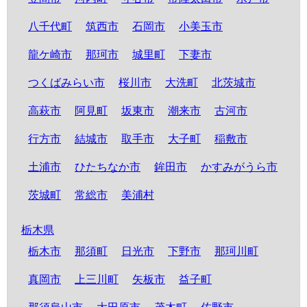
八千代町
筑西市
石岡市
小美玉市
龍ケ崎市
那珂市
城里町
下妻市
つくばみらい市
桜川市
大洗町
北茨城市
高萩市
阿見町
坂東市
潮来市
古河市
行方市
結城市
取手市
大子町
稲敷市
土浦市
ひたちなか市
鉾田市
かすみがうら市
茨城町
常総市
美浦村
栃木県
栃木市
那須町
日光市
下野市
那珂川町
真岡市
上三川町
矢板市
益子町