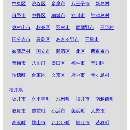
中央区
渋谷区
多摩市
八王子市
新島村
日野市
中野区
稲城市
立川市
神津島村
東村山市
杉並区
羽村市
武蔵野市
三宅村
国分寺市
豊島区
あきる野市
三鷹市
御蔵島村
国立市
新宿区
北区
西東京市
青梅市
八丈町
墨田区
福生市
荒川区
瑞穂町
台東区
文京区
府中市
青ヶ島村
福井県
坂井市
永平寺町
池田町
福井市
南越前町
敦賀市
越前町
小浜市
美浜町
大野市
高浜町
勝山市
おおい町
鯖江市
若狭町