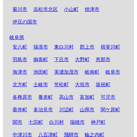
菊川市
浜松市北区
小山町
焼津市
伊豆の国市
岐阜県
安八町
瑞浪市
東白川村
郡上市
揖斐川町
羽島市
御嵩町
下呂市
大野町
恵那市
海津市
池田町
美濃加茂市
岐南町
岐阜市
北方町
土岐市
笠松町
大垣市
坂祝町
各務原市
養老町
高山市
富加町
可児市
垂井町
多治見市
川辺町
山県市
関ケ原町
関市
七宗町
白川村
瑞穂市
神戸町
中津川市
八百津町
飛騨市
輪之内町