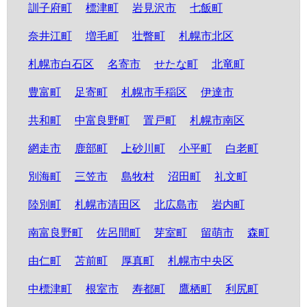
訓子府町
標津町
岩見沢市
七飯町
奈井江町
増毛町
壮瞥町
札幌市北区
札幌市白石区
名寄市
せたな町
北竜町
豊富町
足寄町
札幌市手稲区
伊達市
共和町
中富良野町
置戸町
札幌市南区
網走市
鹿部町
上砂川町
小平町
白老町
別海町
三笠市
島牧村
沼田町
礼文町
陸別町
札幌市清田区
北広島市
岩内町
南富良野町
佐呂間町
芽室町
留萌市
森町
由仁町
苫前町
厚真町
札幌市中央区
中標津町
根室市
寿都町
鷹栖町
利尻町