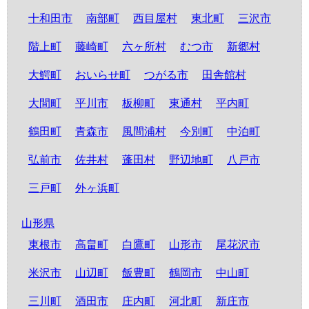
十和田市
南部町
西目屋村
東北町
三沢市
階上町
藤崎町
六ヶ所村
むつ市
新郷村
大鰐町
おいらせ町
つがる市
田舎館村
大間町
平川市
板柳町
東通村
平内町
鶴田町
青森市
風間浦村
今別町
中泊町
弘前市
佐井村
蓬田村
野辺地町
八戸市
三戸町
外ヶ浜町
山形県
東根市
高畠町
白鷹町
山形市
尾花沢市
米沢市
山辺町
飯豊町
鶴岡市
中山町
三川町
酒田市
庄内町
河北町
新庄市