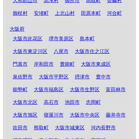
大和郡山市
黒滝村
御所市
高取町
曽爾村
御杖村
安堵町
上北山村
田原本町
河合町
大阪府
大阪市此花区
堺市美原区
島本町
大阪市東淀川区
八尾市
大阪市住之江区
門真市
岸和田市
豊能町
大阪市東成区
泉佐野市
大阪市平野区
摂津市
豊中市
能勢町
大阪市福島区
大阪市生野区
富田林市
大阪市北区
高石市
池田市
忠岡町
大阪市旭区
寝屋川市
大阪市中央区
藤井寺市
吹田市
熊取町
大阪市城東区
河内長野市