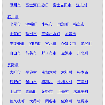
甲州市
富士河口湖町
富士吉田市
道志村
石川県
七尾市
津幡町
小松市
内灘町
輪島市
志賀町
珠洲市
宝達志水町
加賀市
中能登町
羽咋市
穴水町
かほく市
能登町
白山市
能美市
野々市市
金沢市
川北町
長野県
大町市
平谷村
南相木村
木祖村
松本市
辰野町
飯山市
根羽村
北相木村
王滝村
上田市
箕輪町
茅野市
下條村
木島平村
佐久穂町
大桑村
岡谷市
飯島町
塩尻市