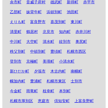
余市町
音威子府村
雄武町
新得町
赤平市
乙部町
妹背牛町
浜頓別町
池田町
えりも町
富良野市
喜茂別町
東川町
清里町
鶴居村
北見市
知内町
赤井川村
中川町
大空町
清水町
紋別市
奥尻町
秩父別町
中頓別町
豊頃町
札幌市西区
登別市
京極町
美瑛町
小清水町
新ひだか町
夕張市
木古内町
南幌町
幌加内町
豊浦町
札幌市東区
士別市
今金町
雨竜町
枝幸町
本別町
札幌市厚別区
恵庭市
倶知安町
上富良野町