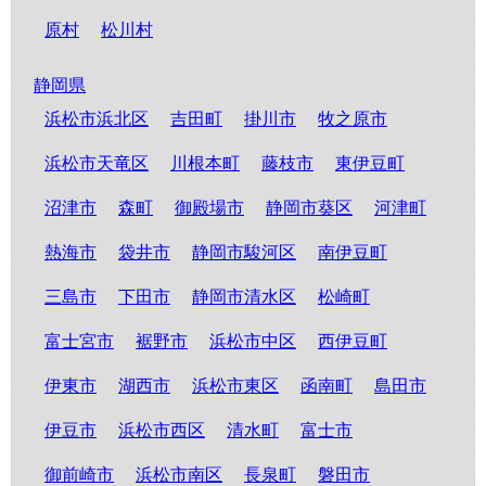
原村
松川村
静岡県
浜松市浜北区
吉田町
掛川市
牧之原市
浜松市天竜区
川根本町
藤枝市
東伊豆町
沼津市
森町
御殿場市
静岡市葵区
河津町
熱海市
袋井市
静岡市駿河区
南伊豆町
三島市
下田市
静岡市清水区
松崎町
富士宮市
裾野市
浜松市中区
西伊豆町
伊東市
湖西市
浜松市東区
函南町
島田市
伊豆市
浜松市西区
清水町
富士市
御前崎市
浜松市南区
長泉町
磐田市