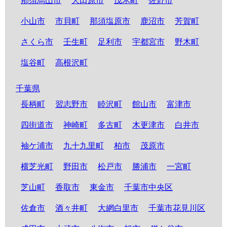
那須烏山市
大田原市
茂木町
佐野市
小山市
市貝町
那須塩原市
鹿沼市
芳賀町
さくら市
壬生町
足利市
宇都宮市
野木町
塩谷町
高根沢町
千葉県
長柄町
習志野市
睦沢町
館山市
富津市
四街道市
神崎町
多古町
木更津市
白井市
袖ケ浦市
九十九里町
柏市
茂原市
横芝光町
野田市
松戸市
勝浦市
一宮町
芝山町
香取市
東金市
千葉市中央区
佐倉市
酒々井町
大網白里市
千葉市花見川区