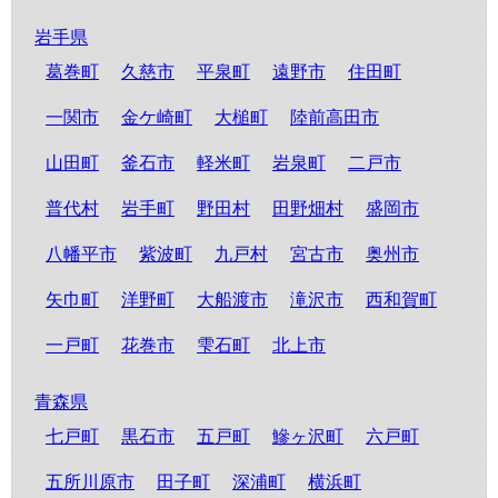
岩手県
葛巻町
久慈市
平泉町
遠野市
住田町
一関市
金ケ崎町
大槌町
陸前高田市
山田町
釜石市
軽米町
岩泉町
二戸市
普代村
岩手町
野田村
田野畑村
盛岡市
八幡平市
紫波町
九戸村
宮古市
奥州市
矢巾町
洋野町
大船渡市
滝沢市
西和賀町
一戸町
花巻市
雫石町
北上市
青森県
七戸町
黒石市
五戸町
鰺ヶ沢町
六戸町
五所川原市
田子町
深浦町
横浜町