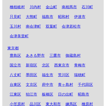
檜枝岐村
川内村
金山町
南相馬市
石川町
只見町
大熊町
福島市
昭和村
伊達市
玉川村
南会津町
双葉町
会津若松市
会津美里町
東京都
豊島区
あきる野市
三鷹市
御蔵島村
国立市
新宿区
北区
西東京市
青梅市
八丈町
墨田区
福生市
荒川区
瑞穂町
台東区
文京区
府中市
青ヶ島村
千代田区
江東区
狛江市
板橋区
日の出町
昭島市
小笠原村
品川区
東大和市
練馬区
檜原村