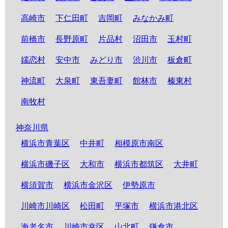
高崎市
下仁田町
吉岡町
みなかみ町
前橋市
長野原町
片品村
沼田市
玉村町
嬬恋村
安中市
みどり市
渋川市
板倉町
神流町
大泉町
東吾妻町
館林市
榛東村
南牧村
神奈川県
横浜市青葉区
中井町
相模原市南区
横浜市磯子区
大和市
横浜市都筑区
大井町
横須賀市
横浜市金沢区
伊勢原市
川崎市川崎区
松田町
平塚市
横浜市港北区
海老名市
川崎市幸区
山北町
鎌倉市