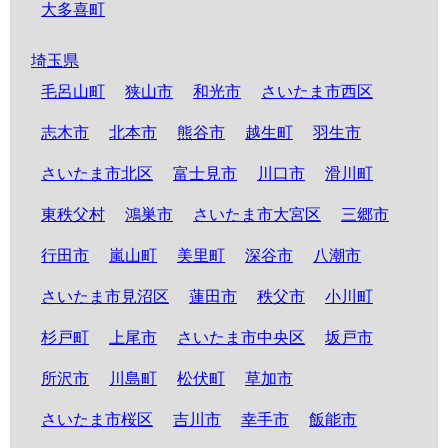
大多喜町
埼玉県
毛呂山町
狭山市
和光市
さいたま市西区
志木市
北本市
熊谷市
越生町
羽生市
さいたま市北区
富士見市
川口市
滑川町
東秩父村
鴻巣市
さいたま市大宮区
三郷市
行田市
嵐山町
美里町
深谷市
八潮市
さいたま市見沼区
蓮田市
秩父市
小川町
杉戸町
上尾市
さいたま市中央区
坂戸市
所沢市
川島町
松伏町
草加市
さいたま市桜区
吉川市
幸手市
飯能市