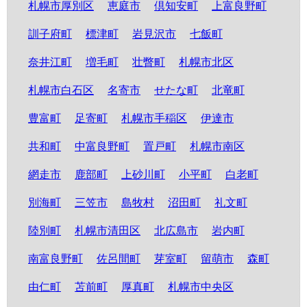
札幌市厚別区
恵庭市
倶知安町
上富良野町
訓子府町
標津町
岩見沢市
七飯町
奈井江町
増毛町
壮瞥町
札幌市北区
札幌市白石区
名寄市
せたな町
北竜町
豊富町
足寄町
札幌市手稲区
伊達市
共和町
中富良野町
置戸町
札幌市南区
網走市
鹿部町
上砂川町
小平町
白老町
別海町
三笠市
島牧村
沼田町
礼文町
陸別町
札幌市清田区
北広島市
岩内町
南富良野町
佐呂間町
芽室町
留萌市
森町
由仁町
苫前町
厚真町
札幌市中央区