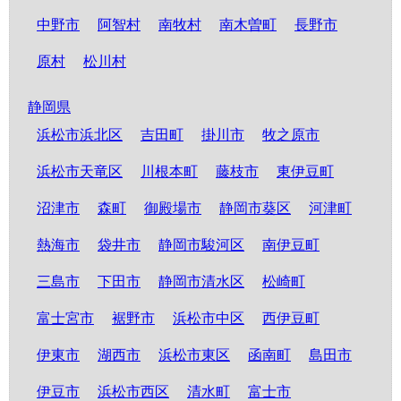
中野市
阿智村
南牧村
南木曽町
長野市
原村
松川村
静岡県
浜松市浜北区
吉田町
掛川市
牧之原市
浜松市天竜区
川根本町
藤枝市
東伊豆町
沼津市
森町
御殿場市
静岡市葵区
河津町
熱海市
袋井市
静岡市駿河区
南伊豆町
三島市
下田市
静岡市清水区
松崎町
富士宮市
裾野市
浜松市中区
西伊豆町
伊東市
湖西市
浜松市東区
函南町
島田市
伊豆市
浜松市西区
清水町
富士市