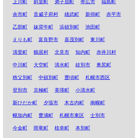
上川町
斜里町
弟子屈町
帯広市
福島町
余市町
音威子府村
雄武町
新得町
赤平市
乙部町
妹背牛町
浜頓別町
池田町
えりも町
富良野市
喜茂別町
東川町
清里町
鶴居村
北見市
知内町
赤井川村
中川町
大空町
清水町
紋別市
奥尻町
秩父別町
中頓別町
豊頃町
札幌市西区
登別市
京極町
美瑛町
小清水町
新ひだか町
夕張市
木古内町
南幌町
幌加内町
豊浦町
札幌市東区
士別市
今金町
雨竜町
枝幸町
本別町