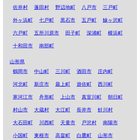
佐井村
蓬田村
野辺地町
八戸市
三戸町
外ヶ浜町
七戸町
黒石市
五戸町
鰺ヶ沢町
六戸町
五所川原市
田子町
深浦町
横浜町
十和田市
南部町
山形県
鶴岡市
中山町
三川町
酒田市
庄内町
河北町
新庄市
最上町
遊佐町
西川町
寒河江市
舟形町
上山市
真室川町
朝日町
村山市
大蔵村
大江町
長井市
鮭川村
大石田町
川西町
天童市
戸沢村
南陽市
小国町
東根市
高畠町
白鷹町
山形市