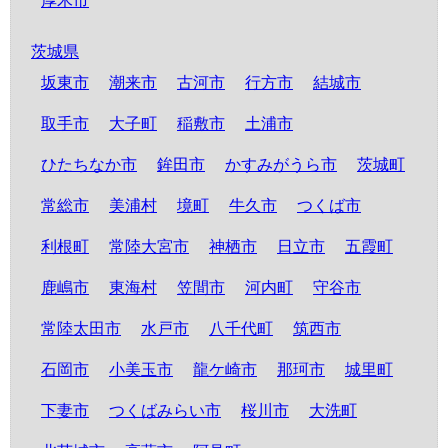
厚木市
茨城県
坂東市
潮来市
古河市
行方市
結城市
取手市
大子町
稲敷市
土浦市
ひたちなか市
鉾田市
かすみがうら市
茨城町
常総市
美浦村
境町
牛久市
つくば市
利根町
常陸大宮市
神栖市
日立市
五霞町
鹿嶋市
東海村
笠間市
河内町
守谷市
常陸太田市
水戸市
八千代町
筑西市
石岡市
小美玉市
龍ケ崎市
那珂市
城里町
下妻市
つくばみらい市
桜川市
大洗町