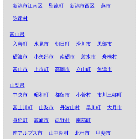
新潟市江南区
聖籠町
新潟市西区
燕市
弥彦村
富山県
入善町
氷見市
朝日町
滑川市
黒部市
砺波市
小矢部市
南砺市
射水市
舟橋村
富山市
上市町
高岡市
立山町
魚津市
山梨県
中央市
昭和町
都留市
小菅村
市川三郷町
富士川町
山梨市
丹波山村
早川町
大月市
身延町
韮崎市
忍野村
南部町
南アルプス市
山中湖村
北杜市
甲斐市