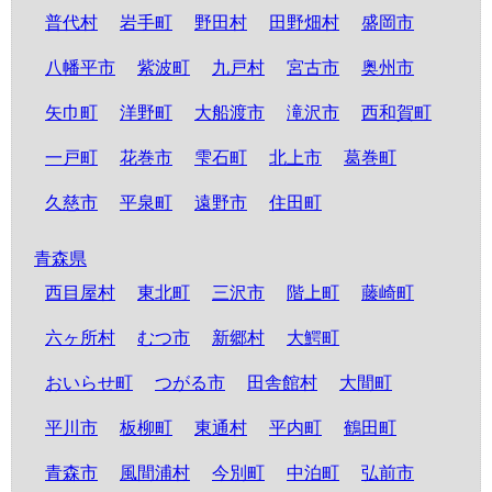
普代村
岩手町
野田村
田野畑村
盛岡市
八幡平市
紫波町
九戸村
宮古市
奥州市
矢巾町
洋野町
大船渡市
滝沢市
西和賀町
一戸町
花巻市
雫石町
北上市
葛巻町
久慈市
平泉町
遠野市
住田町
青森県
西目屋村
東北町
三沢市
階上町
藤崎町
六ヶ所村
むつ市
新郷村
大鰐町
おいらせ町
つがる市
田舎館村
大間町
平川市
板柳町
東通村
平内町
鶴田町
青森市
風間浦村
今別町
中泊町
弘前市