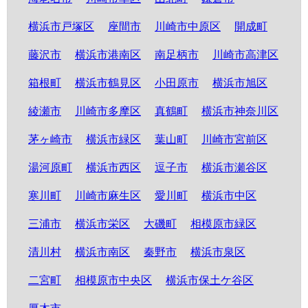
横浜市戸塚区
座間市
川崎市中原区
開成町
藤沢市
横浜市港南区
南足柄市
川崎市高津区
箱根町
横浜市鶴見区
小田原市
横浜市旭区
綾瀬市
川崎市多摩区
真鶴町
横浜市神奈川区
茅ヶ崎市
横浜市緑区
葉山町
川崎市宮前区
湯河原町
横浜市西区
逗子市
横浜市瀬谷区
寒川町
川崎市麻生区
愛川町
横浜市中区
三浦市
横浜市栄区
大磯町
相模原市緑区
清川村
横浜市南区
秦野市
横浜市泉区
二宮町
相模原市中央区
横浜市保土ケ谷区