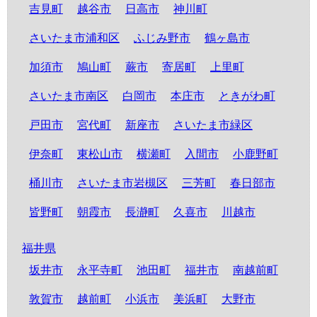
吉見町
越谷市
日高市
神川町
さいたま市浦和区
ふじみ野市
鶴ヶ島市
加須市
鳩山町
蕨市
寄居町
上里町
さいたま市南区
白岡市
本庄市
ときがわ町
戸田市
宮代町
新座市
さいたま市緑区
伊奈町
東松山市
横瀬町
入間市
小鹿野町
桶川市
さいたま市岩槻区
三芳町
春日部市
皆野町
朝霞市
長瀞町
久喜市
川越市
福井県
坂井市
永平寺町
池田町
福井市
南越前町
敦賀市
越前町
小浜市
美浜町
大野市