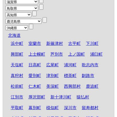
北海道
浜中町
室蘭市
新篠津村
古平町
下川町
興部町
上士幌町
芦別市
上ノ国町
浦臼町
天塩町
日高町
広尾町
浦河町
歌志内市
真狩村
愛別町
津別町
標茶町
釧路市
松前町
仁木町
美深町
西興部村
鹿追町
江別市
厚沢部町
新十津川町
猿払村
平取町
幕別町
様似町
深川市
留寿都村