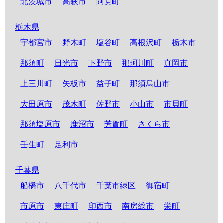
北茨城市
高萩市
阿見町
栃木県
宇都宮市
野木町
塩谷町
高根沢町
栃木市
那須町
日光市
下野市
那珂川町
真岡市
上三川町
矢板市
益子町
那須烏山市
大田原市
茂木町
佐野市
小山市
市貝町
那須塩原市
鹿沼市
芳賀町
さくら市
壬生町
足利市
千葉県
船橋市
八千代市
千葉市緑区
御宿町
市原市
東庄町
印西市
南房総市
栄町