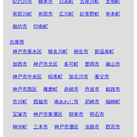
紀の川市
橋本市
日高町
古座川町
太地町
有田川町
有田市
広川町
紀美野町
串本町
御坊市
印南町
兵庫県
神戸市垂水区
猪名川町
相生市
新温泉町
加西市
神戸市北区
多可町
豊岡市
篠山市
神戸市中央区
稲美町
加古川市
養父市
神戸市西区
播磨町
赤穂市
丹波市
姫路市
市川町
西脇市
南あわじ市
尼崎市
福崎町
宝塚市
神戸市東灘区
朝来市
明石市
神河町
三木市
神戸市灘区
淡路市
西宮市