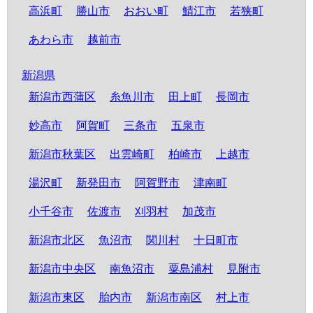
高浜町
勝山市
おおい町
鯖江市
若狭町
あわら市
越前市
新潟県
新潟市西蒲区
糸魚川市
田上町
長岡市
妙高市
阿賀町
三条市
五泉市
新潟市秋葉区
出雲崎町
柏崎市
上越市
湯沢町
新発田市
阿賀野市
津南町
小千谷市
佐渡市
刈羽村
加茂市
新潟市北区
魚沼市
関川村
十日町市
新潟市中央区
南魚沼市
粟島浦村
見附市
新潟市東区
胎内市
新潟市南区
村上市