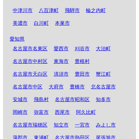
中津川市
八百津町
飛騨市
輪之内町
美濃市
白川町
本巣市
愛知県
名古屋市名東区
愛西市
刈谷市
大治町
名古屋市中村区
東海市
豊根村
名古屋市天白区
清須市
豊田市
蟹江町
名古屋市中区
大府市
豊橋市
北名古屋市
安城市
飛島村
名古屋市昭和区
知多市
岡崎市
弥富市
西尾市
阿久比町
名古屋市瑞穂区
知立市
一宮市
みよし市
蒲郡市
東浦町
名古屋市熱田区
尾張旭市