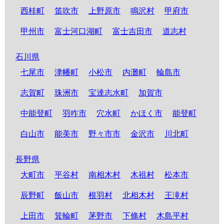
西桂町
笛吹市
上野原市
鳴沢村
甲府市
甲州市
富士河口湖町
富士吉田市
道志村
石川県
七尾市
津幡町
小松市
内灘町
輪島市
志賀町
珠洲市
宝達志水町
加賀市
中能登町
羽咋市
穴水町
かほく市
能登町
白山市
能美市
野々市市
金沢市
川北町
長野県
大町市
平谷村
南相木村
木祖村
松本市
辰野町
飯山市
根羽村
北相木村
王滝村
上田市
箕輪町
茅野市
下條村
木島平村