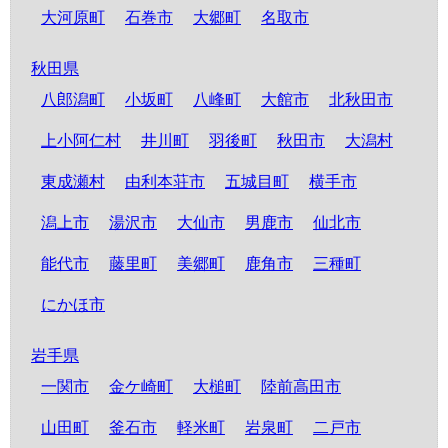
大河原町
石巻市
大郷町
名取市
秋田県
八郎潟町
小坂町
八峰町
大館市
北秋田市
上小阿仁村
井川町
羽後町
秋田市
大潟村
東成瀬村
由利本荘市
五城目町
横手市
潟上市
湯沢市
大仙市
男鹿市
仙北市
能代市
藤里町
美郷町
鹿角市
三種町
にかほ市
岩手県
一関市
金ケ崎町
大槌町
陸前高田市
山田町
釜石市
軽米町
岩泉町
二戸市