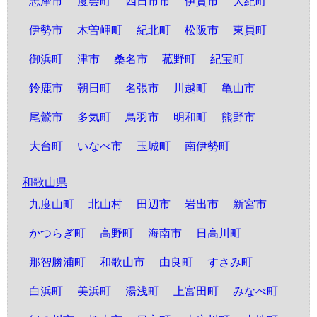
志摩市
度会町
四日市市
伊賀市
大紀町
伊勢市
木曽岬町
紀北町
松阪市
東員町
御浜町
津市
桑名市
菰野町
紀宝町
鈴鹿市
朝日町
名張市
川越町
亀山市
尾鷲市
多気町
鳥羽市
明和町
熊野市
大台町
いなべ市
玉城町
南伊勢町
和歌山県
九度山町
北山村
田辺市
岩出市
新宮市
かつらぎ町
高野町
海南市
日高川町
那智勝浦町
和歌山市
由良町
すさみ町
白浜町
美浜町
湯浅町
上富田町
みなべ町