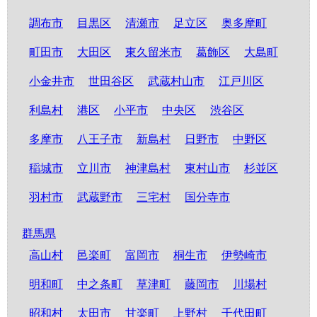
調布市
目黒区
清瀬市
足立区
奥多摩町
町田市
大田区
東久留米市
葛飾区
大島町
小金井市
世田谷区
武蔵村山市
江戸川区
利島村
港区
小平市
中央区
渋谷区
多摩市
八王子市
新島村
日野市
中野区
稲城市
立川市
神津島村
東村山市
杉並区
羽村市
武蔵野市
三宅村
国分寺市
群馬県
高山村
邑楽町
富岡市
桐生市
伊勢崎市
明和町
中之条町
草津町
藤岡市
川場村
昭和村
太田市
甘楽町
上野村
千代田町