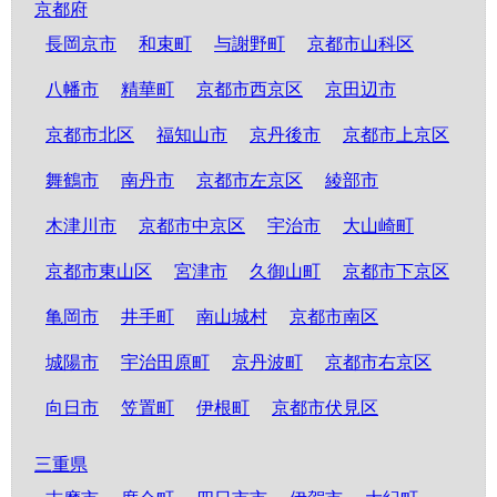
京都府
長岡京市
和束町
与謝野町
京都市山科区
八幡市
精華町
京都市西京区
京田辺市
京都市北区
福知山市
京丹後市
京都市上京区
舞鶴市
南丹市
京都市左京区
綾部市
木津川市
京都市中京区
宇治市
大山崎町
京都市東山区
宮津市
久御山町
京都市下京区
亀岡市
井手町
南山城村
京都市南区
城陽市
宇治田原町
京丹波町
京都市右京区
向日市
笠置町
伊根町
京都市伏見区
三重県