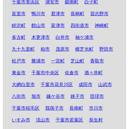
千葉市美浜区
浦安市
鋸南町
白子町
富里市
鴨川市
君津市
長柄町
習志野市
睦沢町
館山市
富津市
四街道市
神崎町
多古町
木更津市
白井市
袖ケ浦市
九十九里町
柏市
茂原市
横芝光町
野田市
松戸市
勝浦市
一宮町
芝山町
香取市
東金市
千葉市中央区
佐倉市
酒々井町
大網白里市
千葉市花見川区
成田市
山武市
八街市
旭市
鎌ケ谷市
銚子市
匝瑳市
千葉市稲毛区
我孫子市
長南町
市川市
いすみ市
流山市
千葉市若葉区
長生村