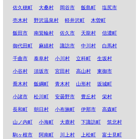
佐久穂町
大桑村
岡谷市
飯島町
塩尻市
売木村
野沢温泉村
軽井沢町
木曽町
飯田市
南箕輪村
佐久市
天龍村
信濃町
御代田町
麻績村
諏訪市
中川村
白馬村
千曲市
泰阜村
小川村
立科町
生坂村
小谷村
須坂市
宮田村
高山村
東御市
喬木村
飯綱町
青木村
山形村
坂城町
小諸市
松川町
安曇野市
豊丘村
栄村
長和町
朝日村
小布施町
伊那市
高森町
山ノ内町
小海町
大鹿村
下諏訪町
筑北村
駒ヶ根市
阿南町
川上村
上松町
富士見町