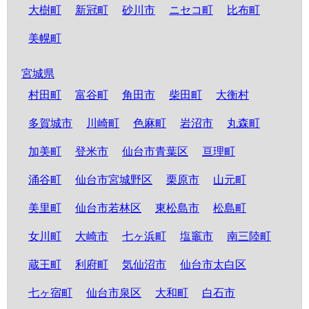
大樹町
新冠町
砂川市
ニセコ町
比布町
美幌町
宮城県
村田町
富谷町
角田市
柴田町
大衡村
多賀城市
川崎町
色麻町
岩沼市
丸森町
加美町
登米市
仙台市青葉区
亘理町
涌谷町
仙台市宮城野区
栗原市
山元町
美里町
仙台市若林区
東松島市
松島町
女川町
大崎市
七ヶ浜町
塩竈市
南三陸町
蔵王町
利府町
気仙沼市
仙台市太白区
七ヶ宿町
仙台市泉区
大和町
白石市