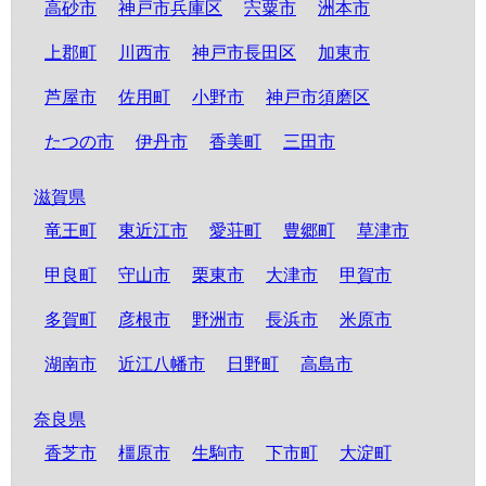
高砂市
神戸市兵庫区
宍粟市
洲本市
上郡町
川西市
神戸市長田区
加東市
芦屋市
佐用町
小野市
神戸市須磨区
たつの市
伊丹市
香美町
三田市
滋賀県
竜王町
東近江市
愛荘町
豊郷町
草津市
甲良町
守山市
栗東市
大津市
甲賀市
多賀町
彦根市
野洲市
長浜市
米原市
湖南市
近江八幡市
日野町
高島市
奈良県
香芝市
橿原市
生駒市
下市町
大淀町