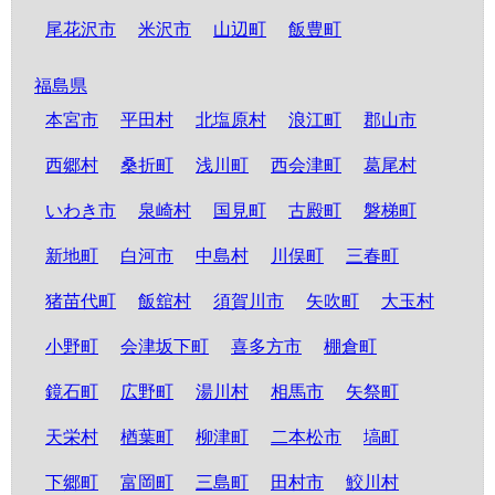
尾花沢市
米沢市
山辺町
飯豊町
福島県
本宮市
平田村
北塩原村
浪江町
郡山市
西郷村
桑折町
浅川町
西会津町
葛尾村
いわき市
泉崎村
国見町
古殿町
磐梯町
新地町
白河市
中島村
川俣町
三春町
猪苗代町
飯舘村
須賀川市
矢吹町
大玉村
小野町
会津坂下町
喜多方市
棚倉町
鏡石町
広野町
湯川村
相馬市
矢祭町
天栄村
楢葉町
柳津町
二本松市
塙町
下郷町
富岡町
三島町
田村市
鮫川村