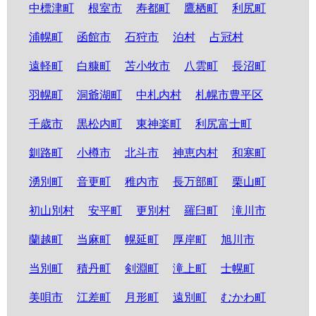
中標津町
根室市
寿都町
鷹栖町
利尻町
浦幌町
函館市
石狩市
泊村
占冠村
遠軽町
白糠町
苫小牧市
八雲町
長沼町
羽幌町
洞爺湖町
中札内村
札幌市豊平区
千歳市
黒松内町
東神楽町
利尻富士町
釧路町
小樽市
北斗市
神恵内村
和寒町
湧別町
音更町
稚内市
長万部町
栗山町
初山別村
安平町
更別村
羅臼町
滝川市
蘭越町
当麻町
幌延町
厚岸町
旭川市
当別町
積丹町
剣淵町
滝上町
士幌町
美唄市
江差町
月形町
遠別町
むかわ町