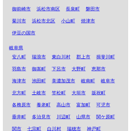
御前崎市
浜松市南区
長泉町
磐田市
菊川市
浜松市北区
小山町
焼津市
伊豆の国市
岐阜県
安八町
瑞浪市
東白川村
郡上市
揖斐川町
羽島市
御嵩町
下呂市
大野町
恵那市
海津市
池田町
美濃加茂市
岐南町
岐阜市
北方町
土岐市
笠松町
大垣市
坂祝町
各務原市
養老町
高山市
富加町
可児市
垂井町
多治見市
川辺町
山県市
関ケ原町
関市
七宗町
白川村
瑞穂市
神戸町