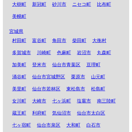
大樹町
新冠町
砂川市
ニセコ町
比布町
美幌町
宮城県
村田町
富谷町
角田市
柴田町
大衡村
多賀城市
川崎町
色麻町
岩沼市
丸森町
加美町
登米市
仙台市青葉区
亘理町
涌谷町
仙台市宮城野区
栗原市
山元町
美里町
仙台市若林区
東松島市
松島町
女川町
大崎市
七ヶ浜町
塩竈市
南三陸町
蔵王町
利府町
気仙沼市
仙台市太白区
七ヶ宿町
仙台市泉区
大和町
白石市