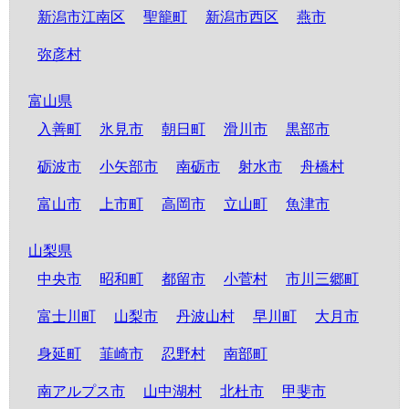
新潟市江南区
聖籠町
新潟市西区
燕市
弥彦村
富山県
入善町
氷見市
朝日町
滑川市
黒部市
砺波市
小矢部市
南砺市
射水市
舟橋村
富山市
上市町
高岡市
立山町
魚津市
山梨県
中央市
昭和町
都留市
小菅村
市川三郷町
富士川町
山梨市
丹波山村
早川町
大月市
身延町
韮崎市
忍野村
南部町
南アルプス市
山中湖村
北杜市
甲斐市