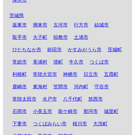
厚木市
茨城県
坂東市
潮来市
古河市
行方市
結城市
取手市
大子町
稲敷市
土浦市
ひたちなか市
鉾田市
かすみがうら市
茨城町
常総市
美浦村
境町
牛久市
つくば市
利根町
常陸大宮市
神栖市
日立市
五霞町
鹿嶋市
東海村
笠間市
河内町
守谷市
常陸太田市
水戸市
八千代町
筑西市
石岡市
小美玉市
龍ケ崎市
那珂市
城里町
下妻市
つくばみらい市
桜川市
大洗町