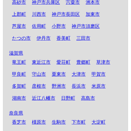
高砂市
神戸市兵庫区
宍粟市
洲本市
上郡町
川西市
神戸市長田区
加東市
芦屋市
佐用町
小野市
神戸市須磨区
たつの市
伊丹市
香美町
三田市
滋賀県
竜王町
東近江市
愛荘町
豊郷町
草津市
甲良町
守山市
栗東市
大津市
甲賀市
多賀町
彦根市
野洲市
長浜市
米原市
湖南市
近江八幡市
日野町
高島市
奈良県
香芝市
橿原市
生駒市
下市町
大淀町