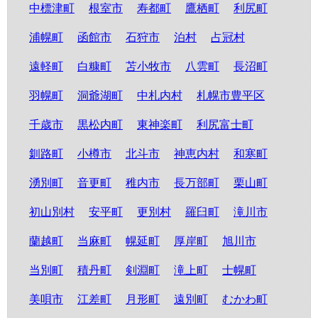
中標津町
根室市
寿都町
鷹栖町
利尻町
浦幌町
函館市
石狩市
泊村
占冠村
遠軽町
白糠町
苫小牧市
八雲町
長沼町
羽幌町
洞爺湖町
中札内村
札幌市豊平区
千歳市
黒松内町
東神楽町
利尻富士町
釧路町
小樽市
北斗市
神恵内村
和寒町
湧別町
音更町
稚内市
長万部町
栗山町
初山別村
安平町
更別村
羅臼町
滝川市
蘭越町
当麻町
幌延町
厚岸町
旭川市
当別町
積丹町
剣淵町
滝上町
士幌町
美唄市
江差町
月形町
遠別町
むかわ町