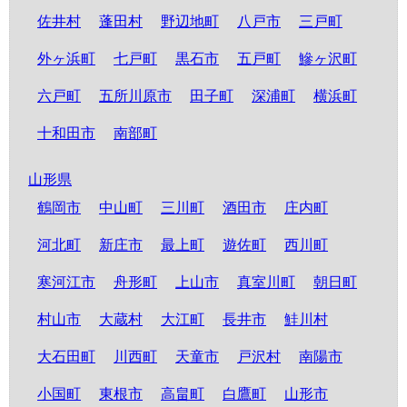
佐井村
蓬田村
野辺地町
八戸市
三戸町
外ヶ浜町
七戸町
黒石市
五戸町
鰺ヶ沢町
六戸町
五所川原市
田子町
深浦町
横浜町
十和田市
南部町
山形県
鶴岡市
中山町
三川町
酒田市
庄内町
河北町
新庄市
最上町
遊佐町
西川町
寒河江市
舟形町
上山市
真室川町
朝日町
村山市
大蔵村
大江町
長井市
鮭川村
大石田町
川西町
天童市
戸沢村
南陽市
小国町
東根市
高畠町
白鷹町
山形市