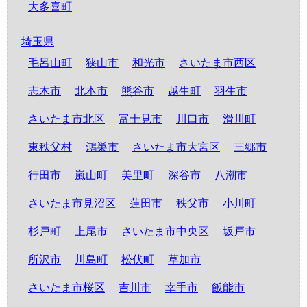
大多喜町
埼玉県
毛呂山町
狭山市
和光市
さいたま市西区
志木市
北本市
熊谷市
越生町
羽生市
さいたま市北区
富士見市
川口市
滑川町
東秩父村
鴻巣市
さいたま市大宮区
三郷市
行田市
嵐山町
美里町
深谷市
八潮市
さいたま市見沼区
蓮田市
秩父市
小川町
杉戸町
上尾市
さいたま市中央区
坂戸市
所沢市
川島町
松伏町
草加市
さいたま市桜区
吉川市
幸手市
飯能市