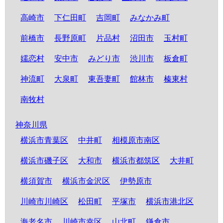
高崎市
下仁田町
吉岡町
みなかみ町
前橋市
長野原町
片品村
沼田市
玉村町
嬬恋村
安中市
みどり市
渋川市
板倉町
神流町
大泉町
東吾妻町
館林市
榛東村
南牧村
神奈川県
横浜市青葉区
中井町
相模原市南区
横浜市磯子区
大和市
横浜市都筑区
大井町
横須賀市
横浜市金沢区
伊勢原市
川崎市川崎区
松田町
平塚市
横浜市港北区
海老名市
川崎市幸区
山北町
鎌倉市