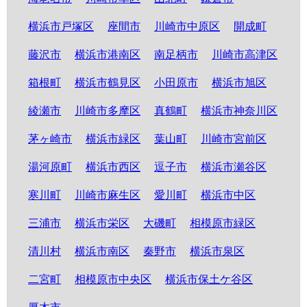
横浜市戸塚区
座間市
川崎市中原区
開成町
藤沢市
横浜市港南区
南足柄市
川崎市高津区
箱根町
横浜市鶴見区
小田原市
横浜市旭区
綾瀬市
川崎市多摩区
真鶴町
横浜市神奈川区
茅ヶ崎市
横浜市緑区
葉山町
川崎市宮前区
湯河原町
横浜市西区
逗子市
横浜市瀬谷区
寒川町
川崎市麻生区
愛川町
横浜市中区
三浦市
横浜市栄区
大磯町
相模原市緑区
清川村
横浜市南区
秦野市
横浜市泉区
二宮町
相模原市中央区
横浜市保土ケ谷区