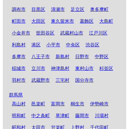
調布市
目黒区
清瀬市
足立区
奥多摩町
町田市
大田区
東久留米市
葛飾区
大島町
小金井市
世田谷区
武蔵村山市
江戸川区
利島村
港区
小平市
中央区
渋谷区
多摩市
八王子市
新島村
日野市
中野区
稲城市
立川市
神津島村
東村山市
杉並区
羽村市
武蔵野市
三宅村
国分寺市
群馬県
高山村
邑楽町
富岡市
桐生市
伊勢崎市
明和町
中之条町
草津町
藤岡市
川場村
昭和村
太田市
甘楽町
上野村
千代田町