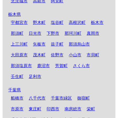
北茨城市
高萩市
阿見町
栃木県
宇都宮市
野木町
塩谷町
高根沢町
栃木市
那須町
日光市
下野市
那珂川町
真岡市
上三川町
矢板市
益子町
那須烏山市
大田原市
茂木町
佐野市
小山市
市貝町
那須塩原市
鹿沼市
芳賀町
さくら市
壬生町
足利市
千葉県
船橋市
八千代市
千葉市緑区
御宿町
市原市
東庄町
印西市
南房総市
栄町