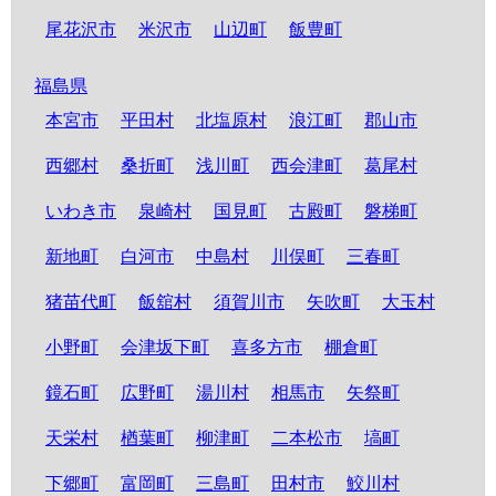
尾花沢市
米沢市
山辺町
飯豊町
福島県
本宮市
平田村
北塩原村
浪江町
郡山市
西郷村
桑折町
浅川町
西会津町
葛尾村
いわき市
泉崎村
国見町
古殿町
磐梯町
新地町
白河市
中島村
川俣町
三春町
猪苗代町
飯舘村
須賀川市
矢吹町
大玉村
小野町
会津坂下町
喜多方市
棚倉町
鏡石町
広野町
湯川村
相馬市
矢祭町
天栄村
楢葉町
柳津町
二本松市
塙町
下郷町
富岡町
三島町
田村市
鮫川村