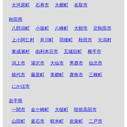
大河原町
石巻市
大郷町
名取市
秋田県
八郎潟町
小坂町
八峰町
大館市
北秋田市
上小阿仁村
井川町
羽後町
秋田市
大潟村
東成瀬村
由利本荘市
五城目町
横手市
潟上市
湯沢市
大仙市
男鹿市
仙北市
能代市
藤里町
美郷町
鹿角市
三種町
にかほ市
岩手県
一関市
金ケ崎町
大槌町
陸前高田市
山田町
釜石市
軽米町
岩泉町
二戸市