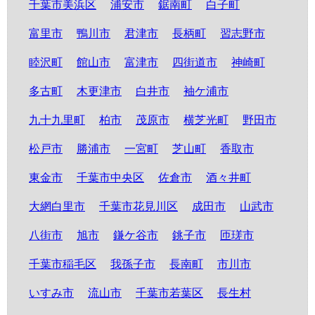
千葉市美浜区
浦安市
鋸南町
白子町
富里市
鴨川市
君津市
長柄町
習志野市
睦沢町
館山市
富津市
四街道市
神崎町
多古町
木更津市
白井市
袖ケ浦市
九十九里町
柏市
茂原市
横芝光町
野田市
松戸市
勝浦市
一宮町
芝山町
香取市
東金市
千葉市中央区
佐倉市
酒々井町
大網白里市
千葉市花見川区
成田市
山武市
八街市
旭市
鎌ケ谷市
銚子市
匝瑳市
千葉市稲毛区
我孫子市
長南町
市川市
いすみ市
流山市
千葉市若葉区
長生村