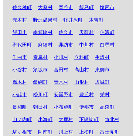
佐久穂町
大桑村
岡谷市
飯島町
塩尻市
売木村
野沢温泉村
軽井沢町
木曽町
飯田市
南箕輪村
佐久市
天龍村
信濃町
御代田町
麻績村
諏訪市
中川村
白馬村
千曲市
泰阜村
小川村
立科町
生坂村
小谷村
須坂市
宮田村
高山村
東御市
喬木村
飯綱町
青木村
山形村
坂城町
小諸市
松川町
安曇野市
豊丘村
栄村
長和町
朝日村
小布施町
伊那市
高森町
山ノ内町
小海町
大鹿村
下諏訪町
筑北村
駒ヶ根市
阿南町
川上村
上松町
富士見町