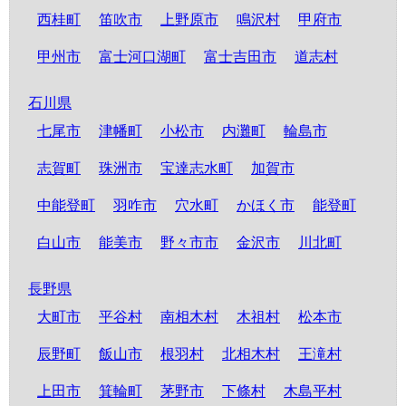
西桂町
笛吹市
上野原市
鳴沢村
甲府市
甲州市
富士河口湖町
富士吉田市
道志村
石川県
七尾市
津幡町
小松市
内灘町
輪島市
志賀町
珠洲市
宝達志水町
加賀市
中能登町
羽咋市
穴水町
かほく市
能登町
白山市
能美市
野々市市
金沢市
川北町
長野県
大町市
平谷村
南相木村
木祖村
松本市
辰野町
飯山市
根羽村
北相木村
王滝村
上田市
箕輪町
茅野市
下條村
木島平村