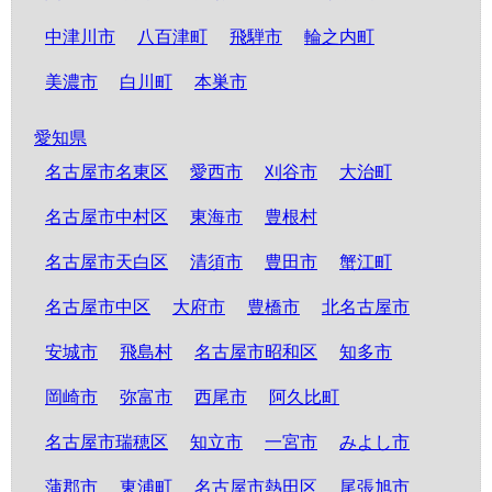
中津川市
八百津町
飛騨市
輪之内町
美濃市
白川町
本巣市
愛知県
名古屋市名東区
愛西市
刈谷市
大治町
名古屋市中村区
東海市
豊根村
名古屋市天白区
清須市
豊田市
蟹江町
名古屋市中区
大府市
豊橋市
北名古屋市
安城市
飛島村
名古屋市昭和区
知多市
岡崎市
弥富市
西尾市
阿久比町
名古屋市瑞穂区
知立市
一宮市
みよし市
蒲郡市
東浦町
名古屋市熱田区
尾張旭市