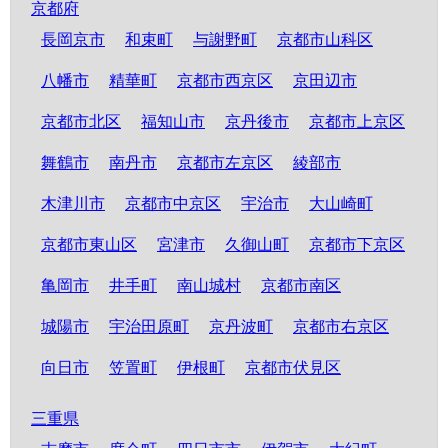
京都府
長岡京市
和束町
与謝野町
京都市山科区
八幡市
精華町
京都市西京区
京田辺市
京都市北区
福知山市
京丹後市
京都市上京区
舞鶴市
南丹市
京都市左京区
綾部市
木津川市
京都市中京区
宇治市
大山崎町
京都市東山区
宮津市
久御山町
京都市下京区
亀岡市
井手町
南山城村
京都市南区
城陽市
宇治田原町
京丹波町
京都市右京区
向日市
笠置町
伊根町
京都市伏見区
三重県