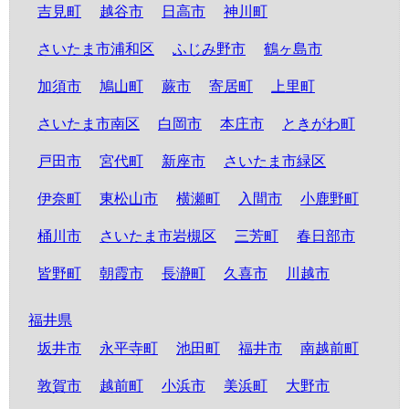
吉見町
越谷市
日高市
神川町
さいたま市浦和区
ふじみ野市
鶴ヶ島市
加須市
鳩山町
蕨市
寄居町
上里町
さいたま市南区
白岡市
本庄市
ときがわ町
戸田市
宮代町
新座市
さいたま市緑区
伊奈町
東松山市
横瀬町
入間市
小鹿野町
桶川市
さいたま市岩槻区
三芳町
春日部市
皆野町
朝霞市
長瀞町
久喜市
川越市
福井県
坂井市
永平寺町
池田町
福井市
南越前町
敦賀市
越前町
小浜市
美浜町
大野市