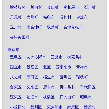
檜枝岐村
川内村
金山町
南相馬市
石川町
只見町
大熊町
福島市
昭和村
伊達市
玉川村
南会津町
双葉町
会津若松市
会津美里町
東京都
豊島区
あきる野市
三鷹市
御蔵島村
国立市
新宿区
北区
西東京市
青梅市
八丈町
墨田区
福生市
荒川区
瑞穂町
台東区
文京区
府中市
青ヶ島村
千代田区
江東区
狛江市
板橋区
日の出町
昭島市
小笠原村
品川区
東大和市
練馬区
檜原村