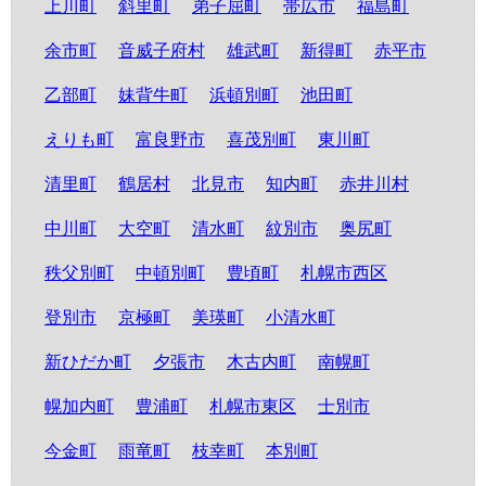
上川町
斜里町
弟子屈町
帯広市
福島町
余市町
音威子府村
雄武町
新得町
赤平市
乙部町
妹背牛町
浜頓別町
池田町
えりも町
富良野市
喜茂別町
東川町
清里町
鶴居村
北見市
知内町
赤井川村
中川町
大空町
清水町
紋別市
奥尻町
秩父別町
中頓別町
豊頃町
札幌市西区
登別市
京極町
美瑛町
小清水町
新ひだか町
夕張市
木古内町
南幌町
幌加内町
豊浦町
札幌市東区
士別市
今金町
雨竜町
枝幸町
本別町