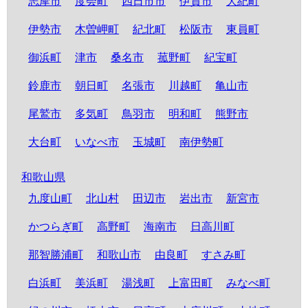
志摩市
度会町
四日市市
伊賀市
大紀町
伊勢市
木曽岬町
紀北町
松阪市
東員町
御浜町
津市
桑名市
菰野町
紀宝町
鈴鹿市
朝日町
名張市
川越町
亀山市
尾鷲市
多気町
鳥羽市
明和町
熊野市
大台町
いなべ市
玉城町
南伊勢町
和歌山県
九度山町
北山村
田辺市
岩出市
新宮市
かつらぎ町
高野町
海南市
日高川町
那智勝浦町
和歌山市
由良町
すさみ町
白浜町
美浜町
湯浅町
上富田町
みなべ町