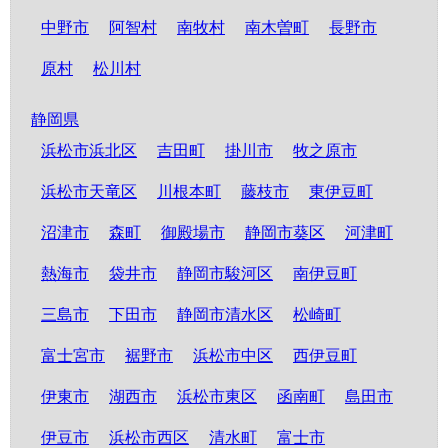
中野市
阿智村
南牧村
南木曽町
長野市
原村
松川村
静岡県
浜松市浜北区
吉田町
掛川市
牧之原市
浜松市天竜区
川根本町
藤枝市
東伊豆町
沼津市
森町
御殿場市
静岡市葵区
河津町
熱海市
袋井市
静岡市駿河区
南伊豆町
三島市
下田市
静岡市清水区
松崎町
富士宮市
裾野市
浜松市中区
西伊豆町
伊東市
湖西市
浜松市東区
函南町
島田市
伊豆市
浜松市西区
清水町
富士市