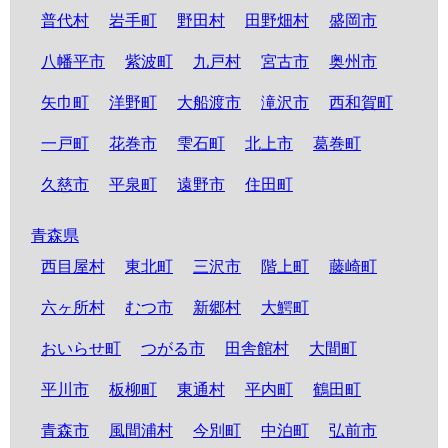
普代村
岩手町
野田村
田野畑村
盛岡市
八幡平市
紫波町
九戸村
宮古市
奥州市
矢巾町
洋野町
大船渡市
滝沢市
西和賀町
一戸町
花巻市
雫石町
北上市
葛巻町
久慈市
平泉町
遠野市
住田町
青森県
西目屋村
東北町
三沢市
階上町
藤崎町
六ヶ所村
むつ市
新郷村
大鰐町
おいらせ町
つがる市
田舎館村
大間町
平川市
板柳町
東通村
平内町
鶴田町
青森市
風間浦村
今別町
中泊町
弘前市