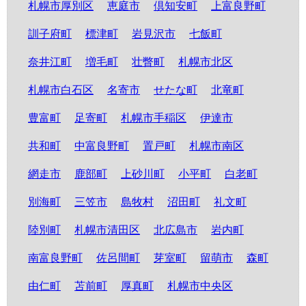
札幌市厚別区
恵庭市
倶知安町
上富良野町
訓子府町
標津町
岩見沢市
七飯町
奈井江町
増毛町
壮瞥町
札幌市北区
札幌市白石区
名寄市
せたな町
北竜町
豊富町
足寄町
札幌市手稲区
伊達市
共和町
中富良野町
置戸町
札幌市南区
網走市
鹿部町
上砂川町
小平町
白老町
別海町
三笠市
島牧村
沼田町
礼文町
陸別町
札幌市清田区
北広島市
岩内町
南富良野町
佐呂間町
芽室町
留萌市
森町
由仁町
苫前町
厚真町
札幌市中央区