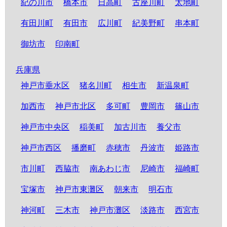
紀の川市
橋本市
日高町
古座川町
太地町
有田川町
有田市
広川町
紀美野町
串本町
御坊市
印南町
兵庫県
神戸市垂水区
猪名川町
相生市
新温泉町
加西市
神戸市北区
多可町
豊岡市
篠山市
神戸市中央区
稲美町
加古川市
養父市
神戸市西区
播磨町
赤穂市
丹波市
姫路市
市川町
西脇市
南あわじ市
尼崎市
福崎町
宝塚市
神戸市東灘区
朝来市
明石市
神河町
三木市
神戸市灘区
淡路市
西宮市