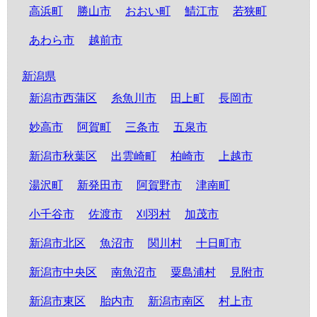
高浜町
勝山市
おおい町
鯖江市
若狭町
あわら市
越前市
新潟県
新潟市西蒲区
糸魚川市
田上町
長岡市
妙高市
阿賀町
三条市
五泉市
新潟市秋葉区
出雲崎町
柏崎市
上越市
湯沢町
新発田市
阿賀野市
津南町
小千谷市
佐渡市
刈羽村
加茂市
新潟市北区
魚沼市
関川村
十日町市
新潟市中央区
南魚沼市
粟島浦村
見附市
新潟市東区
胎内市
新潟市南区
村上市