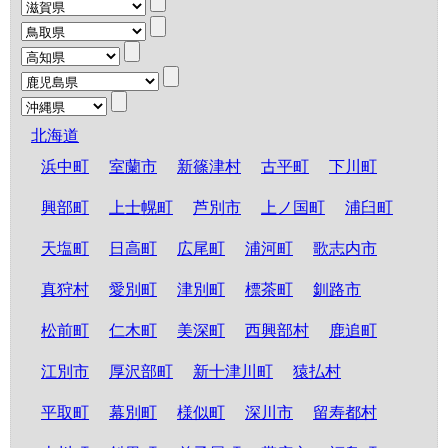
北海道
浜中町
室蘭市
新篠津村
古平町
下川町
興部町
上士幌町
芦別市
上ノ国町
浦臼町
天塩町
日高町
広尾町
浦河町
歌志内市
真狩村
愛別町
津別町
標茶町
釧路市
松前町
仁木町
美深町
西興部村
鹿追町
江別市
厚沢部町
新十津川町
猿払村
平取町
幕別町
様似町
深川市
留寿都村