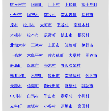
駒ヶ根市
阿南町
川上村
上松町
富士見町
中野市
阿智村
南牧村
南木曽町
長野市
原村
松川村
大町市
平谷村
南相木村
木祖村
松本市
辰野町
飯山市
根羽村
北相木村
王滝村
上田市
箕輪町
茅野市
下條村
木島平村
佐久穂町
大桑村
岡谷市
飯島町
塩尻市
売木村
野沢温泉村
軽井沢町
木曽町
飯田市
南箕輪村
佐久市
天龍村
信濃町
御代田町
麻績村
諏訪市
中川村
白馬村
千曲市
泰阜村
小川村
立科町
生坂村
小谷村
須坂市
宮田村