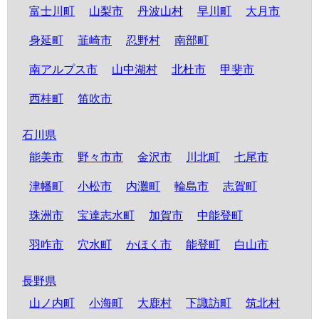
富士川町
山梨市
丹波山村
早川町
大月市
身延町
韮崎市
忍野村
南部町
南アルプス市
山中湖村
北杜市
甲斐市
西桂町
笛吹市
石川県
能美市
野々市市
金沢市
川北町
七尾市
津幡町
小松市
内灘町
輪島市
志賀町
珠洲市
宝達志水町
加賀市
中能登町
羽咋市
穴水町
かほく市
能登町
白山市
長野県
山ノ内町
小海町
大鹿村
下諏訪町
筑北村