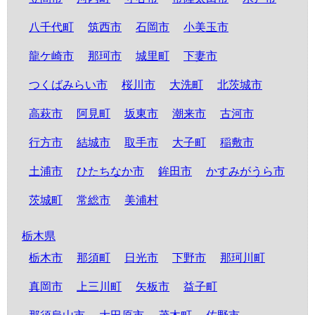
八千代町
筑西市
石岡市
小美玉市
龍ケ崎市
那珂市
城里町
下妻市
つくばみらい市
桜川市
大洗町
北茨城市
高萩市
阿見町
坂東市
潮来市
古河市
行方市
結城市
取手市
大子町
稲敷市
土浦市
ひたちなか市
鉾田市
かすみがうら市
茨城町
常総市
美浦村
栃木県
栃木市
那須町
日光市
下野市
那珂川町
真岡市
上三川町
矢板市
益子町