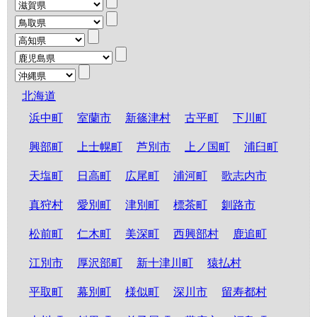
北海道
浜中町
室蘭市
新篠津村
古平町
下川町
興部町
上士幌町
芦別市
上ノ国町
浦臼町
天塩町
日高町
広尾町
浦河町
歌志内市
真狩村
愛別町
津別町
標茶町
釧路市
松前町
仁木町
美深町
西興部村
鹿追町
江別市
厚沢部町
新十津川町
猿払村
平取町
幕別町
様似町
深川市
留寿都村