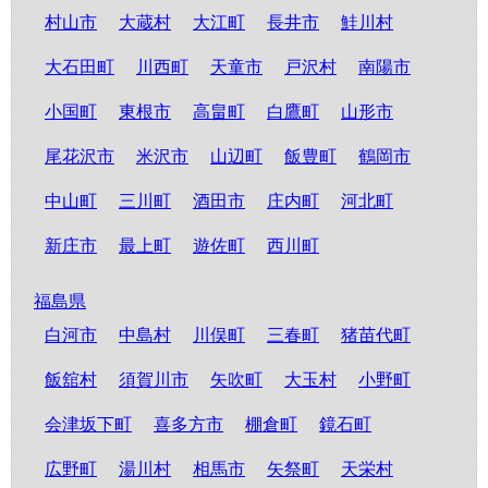
村山市
大蔵村
大江町
長井市
鮭川村
大石田町
川西町
天童市
戸沢村
南陽市
小国町
東根市
高畠町
白鷹町
山形市
尾花沢市
米沢市
山辺町
飯豊町
鶴岡市
中山町
三川町
酒田市
庄内町
河北町
新庄市
最上町
遊佐町
西川町
福島県
白河市
中島村
川俣町
三春町
猪苗代町
飯舘村
須賀川市
矢吹町
大玉村
小野町
会津坂下町
喜多方市
棚倉町
鏡石町
広野町
湯川村
相馬市
矢祭町
天栄村