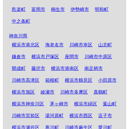
邑楽町
富岡市
桐生市
伊勢崎市
明和町
中之条町
神奈川県
横浜市港北区
海老名市
川崎市幸区
山北町
鎌倉市
横浜市戸塚区
座間市
川崎市中原区
開成町
藤沢市
横浜市港南区
南足柄市
川崎市高津区
箱根町
横浜市鶴見区
小田原市
横浜市旭区
綾瀬市
川崎市多摩区
真鶴町
横浜市神奈川区
茅ヶ崎市
横浜市緑区
葉山町
川崎市宮前区
湯河原町
横浜市西区
逗子市
横浜市瀬谷区
寒川町
川崎市麻生区
愛川町