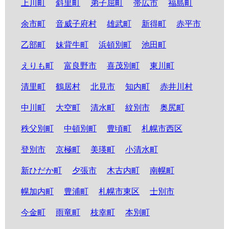
上川町
斜里町
弟子屈町
帯広市
福島町
余市町
音威子府村
雄武町
新得町
赤平市
乙部町
妹背牛町
浜頓別町
池田町
えりも町
富良野市
喜茂別町
東川町
清里町
鶴居村
北見市
知内町
赤井川村
中川町
大空町
清水町
紋別市
奥尻町
秩父別町
中頓別町
豊頃町
札幌市西区
登別市
京極町
美瑛町
小清水町
新ひだか町
夕張市
木古内町
南幌町
幌加内町
豊浦町
札幌市東区
士別市
今金町
雨竜町
枝幸町
本別町