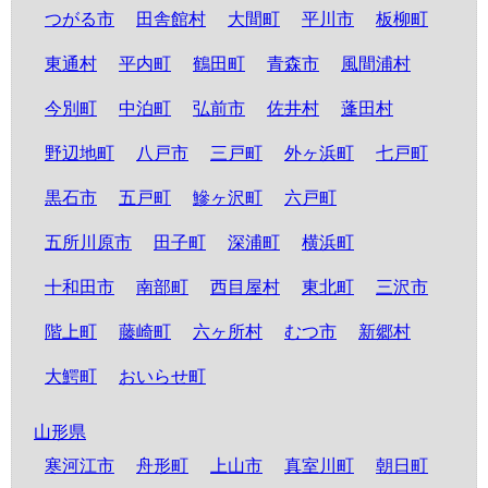
つがる市
田舎館村
大間町
平川市
板柳町
東通村
平内町
鶴田町
青森市
風間浦村
今別町
中泊町
弘前市
佐井村
蓬田村
野辺地町
八戸市
三戸町
外ヶ浜町
七戸町
黒石市
五戸町
鰺ヶ沢町
六戸町
五所川原市
田子町
深浦町
横浜町
十和田市
南部町
西目屋村
東北町
三沢市
階上町
藤崎町
六ヶ所村
むつ市
新郷村
大鰐町
おいらせ町
山形県
寒河江市
舟形町
上山市
真室川町
朝日町