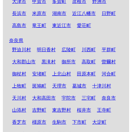
大津市
甲賀市
多賀町
彦根市
野洲市
長浜市
米原市
湖南市
近江八幡市
日野町
高島市
竜王町
東近江市
愛荘町
奈良県
野迫川村
明日香村
広陵町
川西町
平群町
大和郡山市
黒滝村
御所市
高取町
曽爾村
御杖村
安堵町
上北山村
田原本町
河合町
上牧町
斑鳩町
天理市
葛城市
十津川村
天川村
大和高田市
宇陀市
三宅町
奈良市
山添村
吉野町
東吉野村
桜井市
王寺町
香芝市
橿原市
生駒市
下市町
大淀町