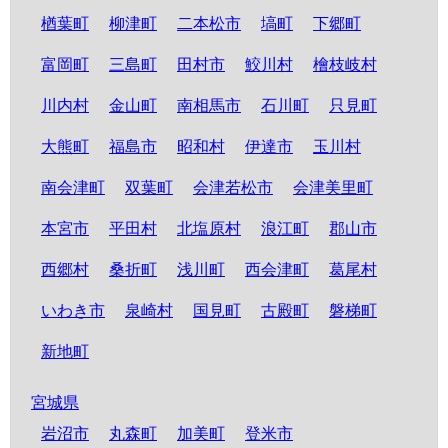
楢葉町
柳津町
二本松市
塙町
下郷町
富岡町
三島町
田村市
鮫川村
檜枝岐村
川内村
金山町
南相馬市
石川町
只見町
大熊町
福島市
昭和村
伊達市
玉川村
南会津町
双葉町
会津若松市
会津美里町
本宮市
平田村
北塩原村
浪江町
郡山市
西郷村
桑折町
浅川町
西会津町
葛尾村
いわき市
泉崎村
国見町
古殿町
磐梯町
新地町
宮城県
岩沼市
丸森町
加美町
登米市