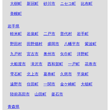
大樹町
新冠町
砂川市
ニセコ町
比布町
美幌町
岩手県
軽米町
岩泉町
二戸市
普代村
岩手町
野田村
田野畑村
盛岡市
八幡平市
紫波町
九戸村
宮古市
奥州市
矢巾町
洋野町
大船渡市
滝沢市
西和賀町
一戸町
花巻市
雫石町
北上市
葛巻町
久慈市
平泉町
遠野市
住田町
一関市
金ケ崎町
大槌町
陸前高田市
山田町
釜石市
青森県