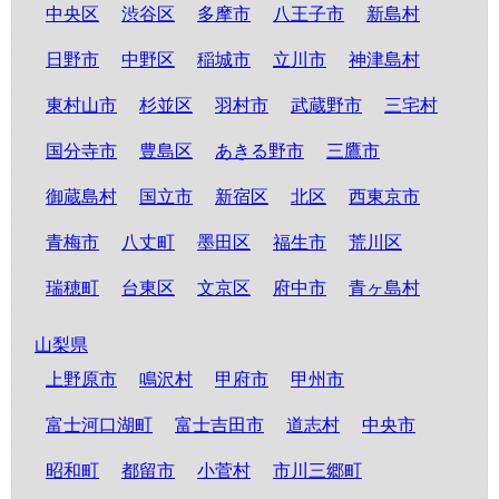
中央区
渋谷区
多摩市
八王子市
新島村
日野市
中野区
稲城市
立川市
神津島村
東村山市
杉並区
羽村市
武蔵野市
三宅村
国分寺市
豊島区
あきる野市
三鷹市
御蔵島村
国立市
新宿区
北区
西東京市
青梅市
八丈町
墨田区
福生市
荒川区
瑞穂町
台東区
文京区
府中市
青ヶ島村
山梨県
上野原市
鳴沢村
甲府市
甲州市
富士河口湖町
富士吉田市
道志村
中央市
昭和町
都留市
小菅村
市川三郷町