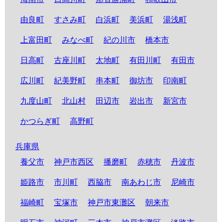
由良町
すさみ町
白浜町
美浜町
湯浅町
上富田町
みなべ町
紀の川市
橋本市
日高町
古座川町
太地町
有田川町
有田市
広川町
紀美野町
串本町
御坊市
印南町
九度山町
北山村
田辺市
岩出市
新宮市
かつらぎ町
高野町
兵庫県
養父市
神戸市西区
播磨町
赤穂市
丹波市
姫路市
市川町
西脇市
南あわじ市
尼崎市
福崎町
宝塚市
神戸市東灘区
朝来市