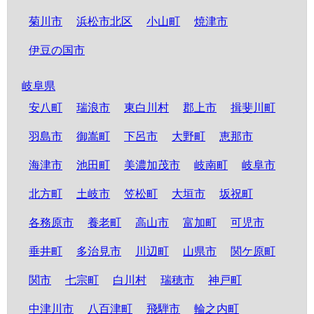
菊川市
浜松市北区
小山町
焼津市
伊豆の国市
岐阜県
安八町
瑞浪市
東白川村
郡上市
揖斐川町
羽島市
御嵩町
下呂市
大野町
恵那市
海津市
池田町
美濃加茂市
岐南町
岐阜市
北方町
土岐市
笠松町
大垣市
坂祝町
各務原市
養老町
高山市
富加町
可児市
垂井町
多治見市
川辺町
山県市
関ケ原町
関市
七宗町
白川村
瑞穂市
神戸町
中津川市
八百津町
飛騨市
輪之内町