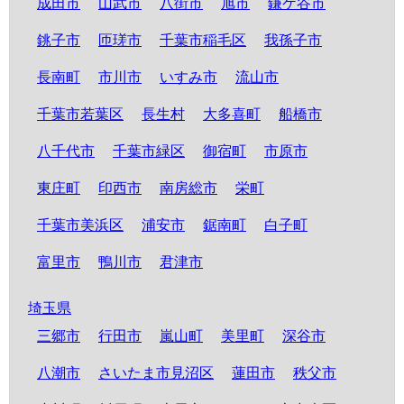
成田市
山武市
八街市
旭市
鎌ケ谷市
銚子市
匝瑳市
千葉市稲毛区
我孫子市
長南町
市川市
いすみ市
流山市
千葉市若葉区
長生村
大多喜町
船橋市
八千代市
千葉市緑区
御宿町
市原市
東庄町
印西市
南房総市
栄町
千葉市美浜区
浦安市
鋸南町
白子町
富里市
鴨川市
君津市
埼玉県
三郷市
行田市
嵐山町
美里町
深谷市
八潮市
さいたま市見沼区
蓮田市
秩父市