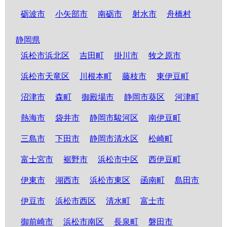
砺波市
小矢部市
南砺市
射水市
舟橋村
静岡県
浜松市浜北区
吉田町
掛川市
牧之原市
浜松市天竜区
川根本町
藤枝市
東伊豆町
沼津市
森町
御殿場市
静岡市葵区
河津町
熱海市
袋井市
静岡市駿河区
南伊豆町
三島市
下田市
静岡市清水区
松崎町
富士宮市
裾野市
浜松市中区
西伊豆町
伊東市
湖西市
浜松市東区
函南町
島田市
伊豆市
浜松市西区
清水町
富士市
御前崎市
浜松市南区
長泉町
磐田市