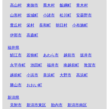
高山村
東御市
喬木村
飯綱町
青木村
山形村
坂城町
小諸市
松川町
安曇野市
豊丘村
栄村
長和町
朝日村
小布施町
伊那市
高森町
福井県
鯖江市
若狭町
あわら市
越前市
坂井市
永平寺町
池田町
福井市
南越前町
敦賀市
越前町
小浜市
美浜町
大野市
高浜町
勝山市
おおい町
新潟県
見附市
新潟市東区
胎内市
新潟市南区