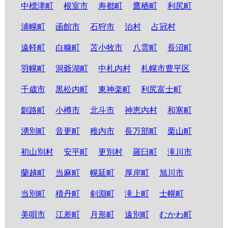
中標津町
根室市
寿都町
鷹栖町
利尻町
浦幌町
函館市
石狩市
泊村
占冠村
遠軽町
白糠町
苫小牧市
八雲町
長沼町
羽幌町
洞爺湖町
中札内村
札幌市豊平区
千歳市
黒松内町
東神楽町
利尻富士町
釧路町
小樽市
北斗市
神恵内村
和寒町
湧別町
音更町
稚内市
長万部町
栗山町
初山別村
安平町
更別村
羅臼町
滝川市
蘭越町
当麻町
幌延町
厚岸町
旭川市
当別町
積丹町
剣淵町
滝上町
士幌町
美唄市
江差町
月形町
遠別町
むかわ町