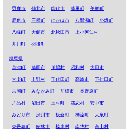
男鹿市
仙北市
能代市
藤里町
美郷町
鹿角市
三種町
にかほ市
八郎潟町
小坂町
八峰町
大館市
北秋田市
上小阿仁村
井川町
羽後町
群馬県
草津町
藤岡市
川場村
昭和村
太田市
甘楽町
上野村
千代田町
高崎市
下仁田町
吉岡町
みなかみ町
前橋市
長野原町
片品村
沼田市
玉村町
嬬恋村
安中市
みどり市
渋川市
板倉町
神流町
大泉町
東吾妻町
館林市
榛東村
南牧村
高山村