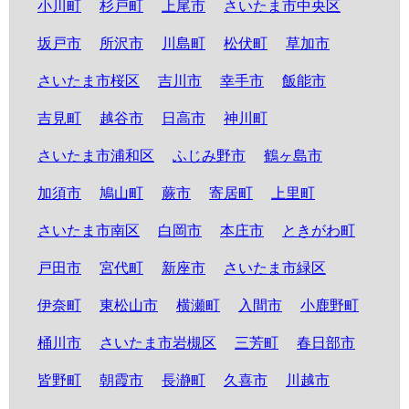
小川町
杉戸町
上尾市
さいたま市中央区
坂戸市
所沢市
川島町
松伏町
草加市
さいたま市桜区
吉川市
幸手市
飯能市
吉見町
越谷市
日高市
神川町
さいたま市浦和区
ふじみ野市
鶴ヶ島市
加須市
鳩山町
蕨市
寄居町
上里町
さいたま市南区
白岡市
本庄市
ときがわ町
戸田市
宮代町
新座市
さいたま市緑区
伊奈町
東松山市
横瀬町
入間市
小鹿野町
桶川市
さいたま市岩槻区
三芳町
春日部市
皆野町
朝霞市
長瀞町
久喜市
川越市