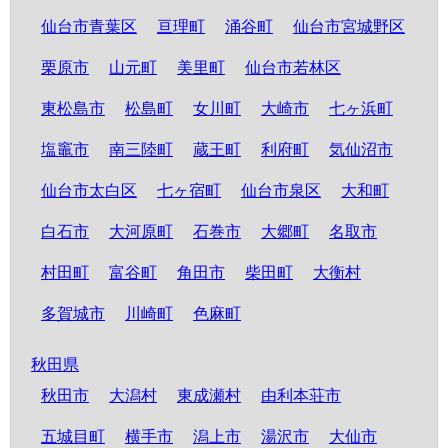
仙台市青葉区
亘理町
涌谷町
仙台市宮城野区
栗原市
山元町
美里町
仙台市若林区
東松島市
松島町
女川町
大崎市
七ヶ浜町
塩竈市
南三陸町
蔵王町
利府町
気仙沼市
仙台市太白区
七ヶ宿町
仙台市泉区
大和町
白石市
大河原町
石巻市
大郷町
名取市
村田町
富谷町
角田市
柴田町
大衡村
多賀城市
川崎町
色麻町
秋田県
秋田市
大潟村
東成瀬村
由利本荘市
五城目町
横手市
潟上市
湯沢市
大仙市