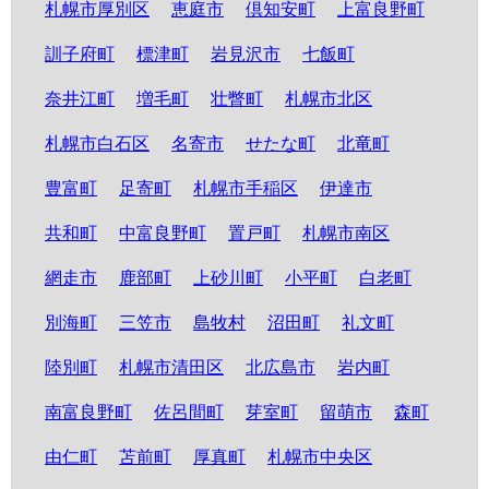
札幌市厚別区
恵庭市
倶知安町
上富良野町
訓子府町
標津町
岩見沢市
七飯町
奈井江町
増毛町
壮瞥町
札幌市北区
札幌市白石区
名寄市
せたな町
北竜町
豊富町
足寄町
札幌市手稲区
伊達市
共和町
中富良野町
置戸町
札幌市南区
網走市
鹿部町
上砂川町
小平町
白老町
別海町
三笠市
島牧村
沼田町
礼文町
陸別町
札幌市清田区
北広島市
岩内町
南富良野町
佐呂間町
芽室町
留萌市
森町
由仁町
苫前町
厚真町
札幌市中央区