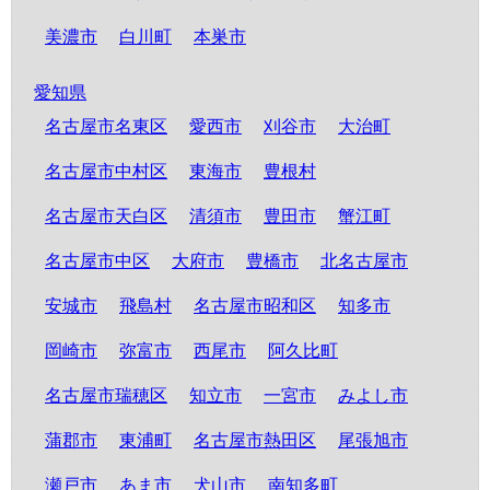
美濃市
白川町
本巣市
愛知県
名古屋市名東区
愛西市
刈谷市
大治町
名古屋市中村区
東海市
豊根村
名古屋市天白区
清須市
豊田市
蟹江町
名古屋市中区
大府市
豊橋市
北名古屋市
安城市
飛島村
名古屋市昭和区
知多市
岡崎市
弥富市
西尾市
阿久比町
名古屋市瑞穂区
知立市
一宮市
みよし市
蒲郡市
東浦町
名古屋市熱田区
尾張旭市
瀬戸市
あま市
犬山市
南知多町