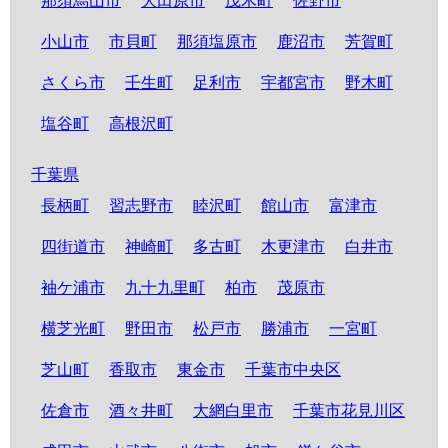
那須烏山市
大田原市
茂木町
佐野市
小山市
市貝町
那須塩原市
鹿沼市
芳賀町
さくら市
壬生町
足利市
宇都宮市
野木町
塩谷町
高根沢町
千葉県
長柄町
習志野市
睦沢町
館山市
富津市
四街道市
神崎町
多古町
木更津市
白井市
袖ケ浦市
九十九里町
柏市
茂原市
横芝光町
野田市
松戸市
勝浦市
一宮町
芝山町
香取市
東金市
千葉市中央区
佐倉市
酒々井町
大網白里市
千葉市花見川区