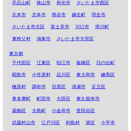
毛呂山町
狭山市
和光市
さいたま市西区
志木市
北本市
熊谷市
越生町
羽生市
さいたま市北区
富士見市
川口市
滑川町
東秩父村
鴻巣市
さいたま市大宮区
東京都
千代田区
江東区
狛江市
板橋区
日の出町
昭島市
小笠原村
品川区
東大和市
練馬区
檜原村
調布市
目黒区
清瀬市
足立区
奥多摩町
町田市
大田区
東久留米市
葛飾区
大島町
小金井市
世田谷区
武蔵村山市
江戸川区
利島村
港区
小平市