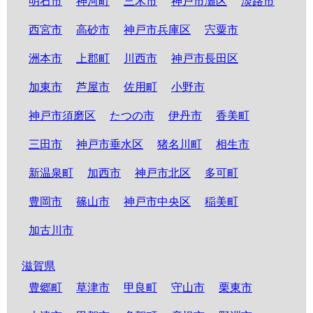
明石市
神河町
三木市
神戸市灘区
淡路市
西宮市
高砂市
神戸市兵庫区
宍粟市
洲本市
上郡町
川西市
神戸市長田区
加東市
芦屋市
佐用町
小野市
神戸市須磨区
たつの市
伊丹市
香美町
三田市
神戸市垂水区
猪名川町
相生市
新温泉町
加西市
神戸市北区
多可町
豊岡市
篠山市
神戸市中央区
稲美町
加古川市
滋賀県
豊郷町
草津市
甲良町
守山市
栗東市