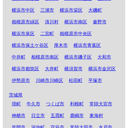
横浜市中区
三浦市
横浜市栄区
大磯町
相模原市緑区
清川村
横浜市南区
秦野市
横浜市泉区
二宮町
相模原市中央区
横浜市保土ケ谷区
厚木市
横浜市青葉区
中井町
相模原市南区
横浜市磯子区
大和市
横浜市都筑区
大井町
横須賀市
横浜市金沢区
伊勢原市
川崎市川崎区
松田町
平塚市
茨城県
境町
牛久市
つくば市
利根町
常陸大宮市
神栖市
日立市
五霞町
鹿嶋市
東海村
笠間市
河内町
守谷市
常陸太田市
水戸市