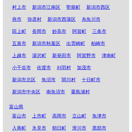
村上市
新潟市江南区
聖籠町
新潟市西区
燕市
弥彦村
新潟市西蒲区
糸魚川市
田上町
長岡市
妙高市
阿賀町
三条市
五泉市
新潟市秋葉区
出雲崎町
柏崎市
上越市
湯沢町
新発田市
阿賀野市
津南町
小千谷市
佐渡市
刈羽村
加茂市
新潟市北区
魚沼市
関川村
十日町市
新潟市中央区
南魚沼市
粟島浦村
富山県
富山市
上市町
高岡市
立山町
魚津市
入善町
氷見市
朝日町
滑川市
黒部市