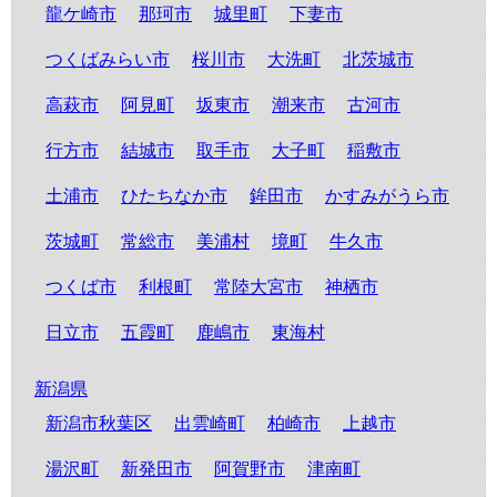
龍ケ崎市
那珂市
城里町
下妻市
つくばみらい市
桜川市
大洗町
北茨城市
高萩市
阿見町
坂東市
潮来市
古河市
行方市
結城市
取手市
大子町
稲敷市
土浦市
ひたちなか市
鉾田市
かすみがうら市
茨城町
常総市
美浦村
境町
牛久市
つくば市
利根町
常陸大宮市
神栖市
日立市
五霞町
鹿嶋市
東海村
新潟県
新潟市秋葉区
出雲崎町
柏崎市
上越市
湯沢町
新発田市
阿賀野市
津南町