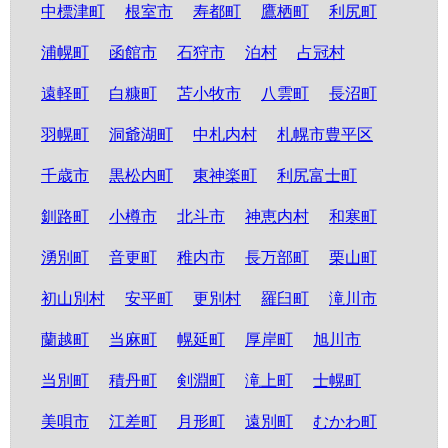
中標津町
根室市
寿都町
鷹栖町
利尻町
浦幌町
函館市
石狩市
泊村
占冠村
遠軽町
白糠町
苫小牧市
八雲町
長沼町
羽幌町
洞爺湖町
中札内村
札幌市豊平区
千歳市
黒松内町
東神楽町
利尻富士町
釧路町
小樽市
北斗市
神恵内村
和寒町
湧別町
音更町
稚内市
長万部町
栗山町
初山別村
安平町
更別村
羅臼町
滝川市
蘭越町
当麻町
幌延町
厚岸町
旭川市
当別町
積丹町
剣淵町
滝上町
士幌町
美唄市
江差町
月形町
遠別町
むかわ町