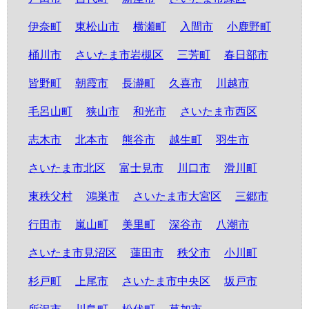
伊奈町
東松山市
横瀬町
入間市
小鹿野町
桶川市
さいたま市岩槻区
三芳町
春日部市
皆野町
朝霞市
長瀞町
久喜市
川越市
毛呂山町
狭山市
和光市
さいたま市西区
志木市
北本市
熊谷市
越生町
羽生市
さいたま市北区
富士見市
川口市
滑川町
東秩父村
鴻巣市
さいたま市大宮区
三郷市
行田市
嵐山町
美里町
深谷市
八潮市
さいたま市見沼区
蓮田市
秩父市
小川町
杉戸町
上尾市
さいたま市中央区
坂戸市