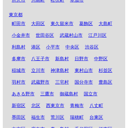
所沢市
川島町
松伏町
草加市
東京都
町田市
大田区
東久留米市
葛飾区
大島町
小金井市
世田谷区
武蔵村山市
江戸川区
利島村
港区
小平市
中央区
渋谷区
多摩市
八王子市
新島村
日野市
中野区
稲城市
立川市
神津島村
東村山市
杉並区
羽村市
武蔵野市
三宅村
国分寺市
豊島区
あきる野市
三鷹市
御蔵島村
国立市
新宿区
北区
西東京市
青梅市
八丈町
墨田区
福生市
荒川区
瑞穂町
台東区