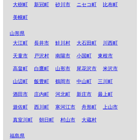
大樹町
新冠町
砂川市
ニセコ町
比布町
美幌町
山形県
大江町
長井市
鮭川村
大石田町
川西町
天童市
戸沢村
南陽市
小国町
東根市
高畠町
白鷹町
山形市
尾花沢市
米沢市
山辺町
飯豊町
鶴岡市
中山町
三川町
酒田市
庄内町
河北町
新庄市
最上町
遊佐町
西川町
寒河江市
舟形町
上山市
真室川町
朝日町
村山市
大蔵村
福島県