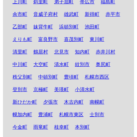
上川町
斜里町
弟子屈町
帯広市
福島町
余市町
音威子府村
雄武町
新得町
赤平市
乙部町
妹背牛町
浜頓別町
池田町
えりも町
富良野市
喜茂別町
東川町
清里町
鶴居村
北見市
知内町
赤井川村
中川町
大空町
清水町
紋別市
奥尻町
秩父別町
中頓別町
豊頃町
札幌市西区
登別市
京極町
美瑛町
小清水町
新ひだか町
夕張市
木古内町
南幌町
幌加内町
豊浦町
札幌市東区
士別市
今金町
雨竜町
枝幸町
本別町