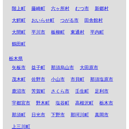
階上町
藤崎町
六ヶ所村
むつ市
新郷村
大鰐町
おいらせ町
つがる市
田舎館村
大間町
平川市
板柳町
東通村
平内町
鶴田町
栃木県
矢板市
益子町
那須烏山市
大田原市
茂木町
佐野市
小山市
市貝町
那須塩原市
鹿沼市
芳賀町
さくら市
壬生町
足利市
宇都宮市
野木町
塩谷町
高根沢町
栃木市
那須町
日光市
下野市
那珂川町
真岡市
上三川町