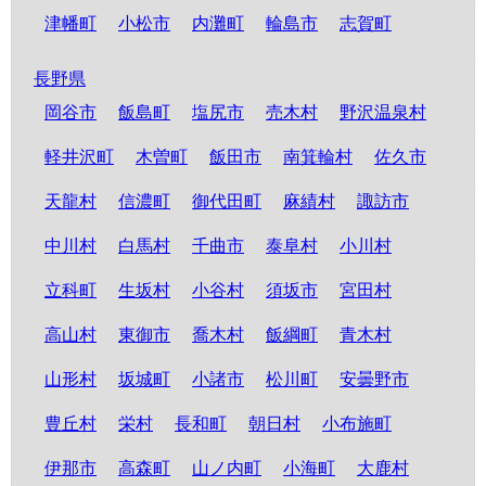
津幡町
小松市
内灘町
輪島市
志賀町
長野県
岡谷市
飯島町
塩尻市
売木村
野沢温泉村
軽井沢町
木曽町
飯田市
南箕輪村
佐久市
天龍村
信濃町
御代田町
麻績村
諏訪市
中川村
白馬村
千曲市
泰阜村
小川村
立科町
生坂村
小谷村
須坂市
宮田村
高山村
東御市
喬木村
飯綱町
青木村
山形村
坂城町
小諸市
松川町
安曇野市
豊丘村
栄村
長和町
朝日村
小布施町
伊那市
高森町
山ノ内町
小海町
大鹿村