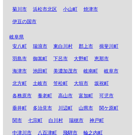
菊川市
浜松市北区
小山町
焼津市
伊豆の国市
岐阜県
安八町
瑞浪市
東白川村
郡上市
揖斐川町
羽島市
御嵩町
下呂市
大野町
恵那市
海津市
池田町
美濃加茂市
岐南町
岐阜市
北方町
土岐市
笠松町
大垣市
坂祝町
各務原市
養老町
高山市
富加町
可児市
垂井町
多治見市
川辺町
山県市
関ケ原町
関市
七宗町
白川村
瑞穂市
神戸町
中津川市
八百津町
飛騨市
輪之内町