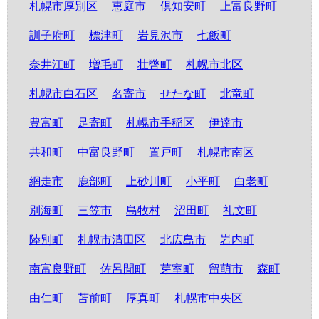
札幌市厚別区
恵庭市
倶知安町
上富良野町
訓子府町
標津町
岩見沢市
七飯町
奈井江町
増毛町
壮瞥町
札幌市北区
札幌市白石区
名寄市
せたな町
北竜町
豊富町
足寄町
札幌市手稲区
伊達市
共和町
中富良野町
置戸町
札幌市南区
網走市
鹿部町
上砂川町
小平町
白老町
別海町
三笠市
島牧村
沼田町
礼文町
陸別町
札幌市清田区
北広島市
岩内町
南富良野町
佐呂間町
芽室町
留萌市
森町
由仁町
苫前町
厚真町
札幌市中央区