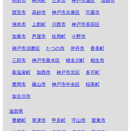
明石市
神河町
三木市
神戸市灘区
淡路市
西宮市
高砂市
神戸市兵庫区
宍粟市
洲本市
上郡町
川西市
神戸市長田区
加東市
芦屋市
佐用町
小野市
神戸市須磨区
たつの市
伊丹市
香美町
三田市
神戸市垂水区
猪名川町
相生市
新温泉町
加西市
神戸市北区
多可町
豊岡市
篠山市
神戸市中央区
稲美町
加古川市
滋賀県
豊郷町
草津市
甲良町
守山市
栗東市