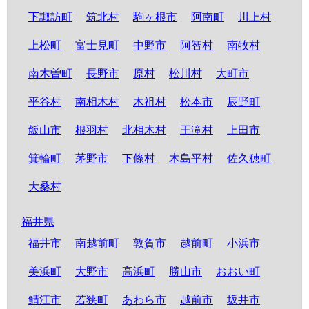
下諏訪町
筑北村
駒ヶ根市
阿南町
川上村
上松町
富士見町
中野市
阿智村
南牧村
南木曽町
長野市
原村
松川村
大町市
平谷村
南相木村
木祖村
松本市
辰野町
飯山市
根羽村
北相木村
王滝村
上田市
箕輪町
茅野市
下條村
木島平村
佐久穂町
大桑村
福井県
福井市
南越前町
敦賀市
越前町
小浜市
美浜町
大野市
高浜町
勝山市
おおい町
鯖江市
若狭町
あわら市
越前市
坂井市