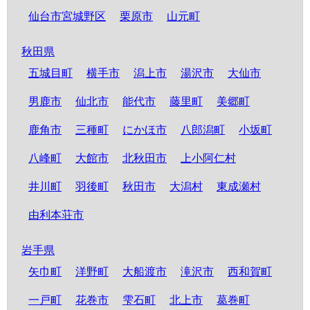
仙台市宮城野区
栗原市
山元町
秋田県
五城目町
横手市
潟上市
湯沢市
大仙市
男鹿市
仙北市
能代市
藤里町
美郷町
鹿角市
三種町
にかほ市
八郎潟町
小坂町
八峰町
大館市
北秋田市
上小阿仁村
井川町
羽後町
秋田市
大潟村
東成瀬村
由利本荘市
岩手県
矢巾町
洋野町
大船渡市
滝沢市
西和賀町
一戸町
花巻市
雫石町
北上市
葛巻町