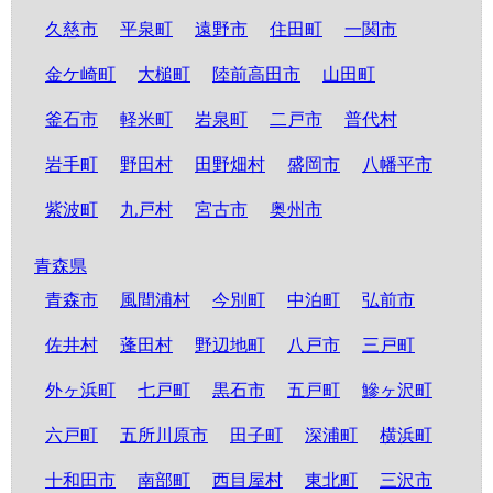
久慈市
平泉町
遠野市
住田町
一関市
金ケ崎町
大槌町
陸前高田市
山田町
釜石市
軽米町
岩泉町
二戸市
普代村
岩手町
野田村
田野畑村
盛岡市
八幡平市
紫波町
九戸村
宮古市
奥州市
青森県
青森市
風間浦村
今別町
中泊町
弘前市
佐井村
蓬田村
野辺地町
八戸市
三戸町
外ヶ浜町
七戸町
黒石市
五戸町
鰺ヶ沢町
六戸町
五所川原市
田子町
深浦町
横浜町
十和田市
南部町
西目屋村
東北町
三沢市