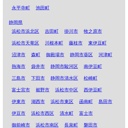
永平寺町
池田町
静岡県
浜松市浜北区
吉田町
掛川市
牧之原市
浜松市天竜区
川根本町
藤枝市
東伊豆町
沼津市
森町
御殿場市
静岡市葵区
河津町
熱海市
袋井市
静岡市駿河区
南伊豆町
三島市
下田市
静岡市清水区
松崎町
富士宮市
裾野市
浜松市中区
西伊豆町
伊東市
湖西市
浜松市東区
函南町
島田市
伊豆市
浜松市西区
清水町
富士市
御前崎市
浜松市南区
長泉町
磐田市