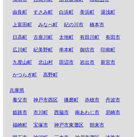
由良町
すさみ町
白浜町
美浜町
湯浅町
上富田町
みなべ町
紀の川市
橋本市
日高町
古座川町
太地町
有田川町
有田市
広川町
紀美野町
串本町
御坊市
印南町
九度山町
北山村
田辺市
岩出市
新宮市
かつらぎ町
高野町
兵庫県
養父市
神戸市西区
播磨町
赤穂市
丹波市
姫路市
市川町
西脇市
南あわじ市
尼崎市
福崎町
宝塚市
神戸市東灘区
朝来市