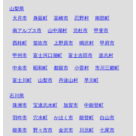
山梨県
大月市
身延町
韮崎市
忍野村
南部町
南アルプス市
山中湖村
北杜市
甲斐市
西桂町
笛吹市
上野原市
鳴沢村
甲府市
甲州市
富士河口湖町
富士吉田市
道志村
中央市
昭和町
都留市
小菅村
市川三郷町
富士川町
山梨市
丹波山村
早川町
石川県
珠洲市
宝達志水町
加賀市
中能登町
羽咋市
穴水町
かほく市
能登町
白山市
能美市
野々市市
金沢市
川北町
七尾市