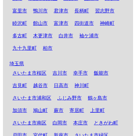
富里市
鴨川市
君津市
長柄町
習志野市
睦沢町
館山市
富津市
四街道市
神崎町
多古町
木更津市
白井市
袖ケ浦市
九十九里町
柏市
埼玉県
さいたま市桜区
吉川市
幸手市
飯能市
吉見町
越谷市
日高市
神川町
さいたま市浦和区
ふじみ野市
鶴ヶ島市
加須市
鳩山町
蕨市
寄居町
上里町
さいたま市南区
白岡市
本庄市
ときがわ町
戸田市
宮代町
新座市
さいたま市緑区