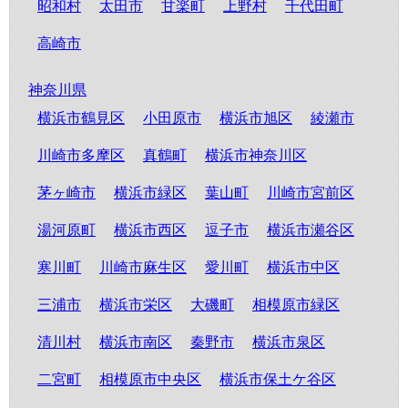
昭和村
太田市
甘楽町
上野村
千代田町
高崎市
神奈川県
横浜市鶴見区
小田原市
横浜市旭区
綾瀬市
川崎市多摩区
真鶴町
横浜市神奈川区
茅ヶ崎市
横浜市緑区
葉山町
川崎市宮前区
湯河原町
横浜市西区
逗子市
横浜市瀬谷区
寒川町
川崎市麻生区
愛川町
横浜市中区
三浦市
横浜市栄区
大磯町
相模原市緑区
清川村
横浜市南区
秦野市
横浜市泉区
二宮町
相模原市中央区
横浜市保土ケ谷区