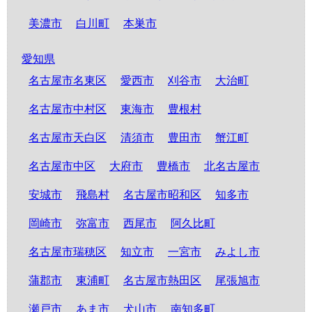
美濃市
白川町
本巣市
愛知県
名古屋市名東区
愛西市
刈谷市
大治町
名古屋市中村区
東海市
豊根村
名古屋市天白区
清須市
豊田市
蟹江町
名古屋市中区
大府市
豊橋市
北名古屋市
安城市
飛島村
名古屋市昭和区
知多市
岡崎市
弥富市
西尾市
阿久比町
名古屋市瑞穂区
知立市
一宮市
みよし市
蒲郡市
東浦町
名古屋市熱田区
尾張旭市
瀬戸市
あま市
犬山市
南知多町