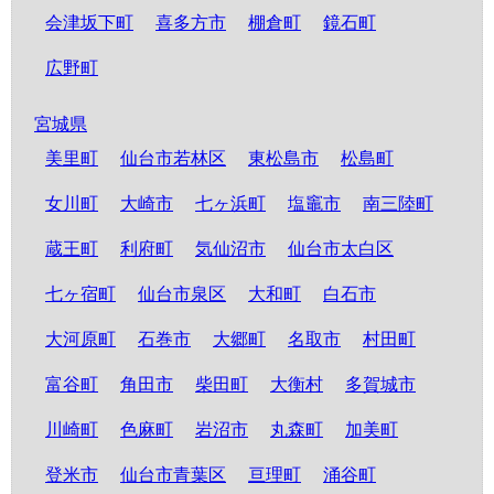
会津坂下町
喜多方市
棚倉町
鏡石町
広野町
宮城県
美里町
仙台市若林区
東松島市
松島町
女川町
大崎市
七ヶ浜町
塩竈市
南三陸町
蔵王町
利府町
気仙沼市
仙台市太白区
七ヶ宿町
仙台市泉区
大和町
白石市
大河原町
石巻市
大郷町
名取市
村田町
富谷町
角田市
柴田町
大衡村
多賀城市
川崎町
色麻町
岩沼市
丸森町
加美町
登米市
仙台市青葉区
亘理町
涌谷町