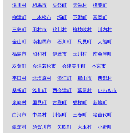
湯川村
相馬市
矢祭町
天栄村
楢葉町
柳津町
二本松市
塙町
下郷町
富岡町
三島町
田村市
鮫川村
檜枝岐村
川内村
金山町
南相馬市
石川町
只見町
大熊町
福島市
昭和村
伊達市
玉川村
南会津町
双葉町
会津若松市
会津美里町
本宮市
平田村
北塩原村
浪江町
郡山市
西郷村
桑折町
浅川町
西会津町
葛尾村
いわき市
泉崎村
国見町
古殿町
磐梯町
新地町
白河市
中島村
川俣町
三春町
猪苗代町
飯舘村
須賀川市
矢吹町
大玉村
小野町