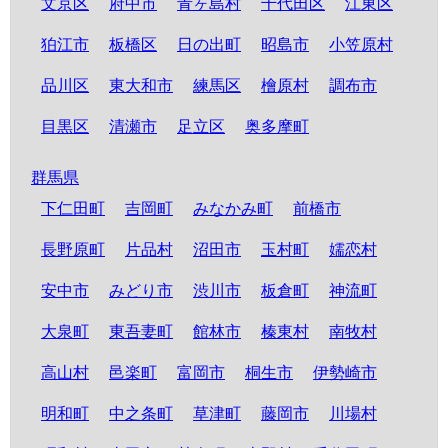
文京区
府中市
青ヶ島村
千代田区
江東区
狛江市
板橋区
日の出町
昭島市
小笠原村
品川区
東大和市
練馬区
檜原村
調布市
目黒区
清瀬市
足立区
奥多摩町
群馬県
下仁田町
吉岡町
みなかみ町
前橋市
長野原町
片品村
沼田市
玉村町
嬬恋村
安中市
みどり市
渋川市
板倉町
神流町
大泉町
東吾妻町
館林市
榛東村
南牧村
高山村
邑楽町
富岡市
桐生市
伊勢崎市
明和町
中之条町
草津町
藤岡市
川場村