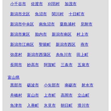
小千谷市
佐渡市
刈羽村
加茂市
新潟市北区
魚沼市
関川村
十日町市
新潟市中央区
南魚沼市
粟島浦村
見附市
新潟市東区
胎内市
新潟市南区
村上市
新潟市江南区
聖籠町
新潟市西区
燕市
弥彦村
新潟市西蒲区
糸魚川市
田上町
長岡市
妙高市
阿賀町
三条市
五泉市
富山県
黒部市
砺波市
小矢部市
南砺市
射水市
舟橋村
富山市
上市町
高岡市
立山町
魚津市
入善町
氷見市
朝日町
滑川市