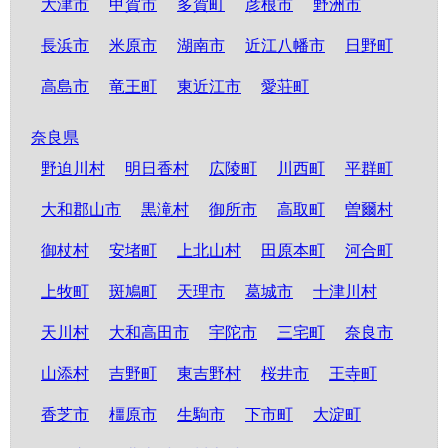
大津市
甲賀市
多賀町
彦根市
野洲市
長浜市
米原市
湖南市
近江八幡市
日野町
高島市
竜王町
東近江市
愛荘町
奈良県
野迫川村
明日香村
広陵町
川西町
平群町
大和郡山市
黒滝村
御所市
高取町
曽爾村
御杖村
安堵町
上北山村
田原本町
河合町
上牧町
斑鳩町
天理市
葛城市
十津川村
天川村
大和高田市
宇陀市
三宅町
奈良市
山添村
吉野町
東吉野村
桜井市
王寺町
香芝市
橿原市
生駒市
下市町
大淀町