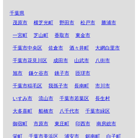
千葉県
茂原市
横芝光町
野田市
松戸市
勝浦市
一宮町
芝山町
香取市
東金市
千葉市中央区
佐倉市
酒々井町
大網白里市
千葉市花見川区
成田市
山武市
八街市
旭市
鎌ケ谷市
銚子市
匝瑳市
千葉市稲毛区
我孫子市
長南町
市川市
いすみ市
流山市
千葉市若葉区
長生村
大多喜町
船橋市
八千代市
千葉市緑区
御宿町
市原市
東庄町
印西市
南房総市
栄町
千葉市美浜区
浦安市
鋸南町
白子町