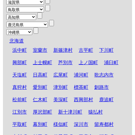
北海道
浜中町
室蘭市
新篠津村
古平町
下川町
興部町
上士幌町
芦別市
上ノ国町
浦臼町
天塩町
日高町
広尾町
浦河町
歌志内市
真狩村
愛別町
津別町
標茶町
釧路市
松前町
仁木町
美深町
西興部村
鹿追町
江別市
厚沢部町
新十津川町
猿払村
平取町
幕別町
様似町
深川市
留寿都村