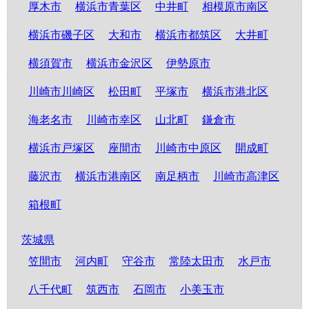
厚木市
横浜市青葉区
中井町
相模原市南区
横浜市磯子区
大和市
横浜市都筑区
大井町
横須賀市
横浜市金沢区
伊勢原市
川崎市川崎区
松田町
平塚市
横浜市港北区
海老名市
川崎市幸区
山北町
鎌倉市
横浜市戸塚区
座間市
川崎市中原区
開成町
藤沢市
横浜市港南区
南足柄市
川崎市高津区
箱根町
茨城県
笠間市
河内町
守谷市
常陸太田市
水戸市
八千代町
筑西市
石岡市
小美玉市