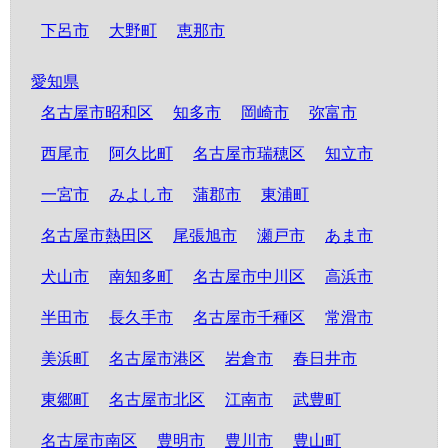
下呂市
大野町
恵那市
愛知県
名古屋市昭和区
知多市
岡崎市
弥富市
西尾市
阿久比町
名古屋市瑞穂区
知立市
一宮市
みよし市
蒲郡市
東浦町
名古屋市熱田区
尾張旭市
瀬戸市
あま市
犬山市
南知多町
名古屋市中川区
高浜市
半田市
長久手市
名古屋市千種区
常滑市
美浜町
名古屋市港区
岩倉市
春日井市
東郷町
名古屋市北区
江南市
武豊町
名古屋市南区
豊明市
豊川市
豊山町