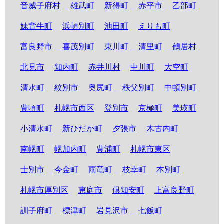
音威子府村
雄武町
新得町
赤平市
乙部町
妹背牛町
浜頓別町
池田町
えりも町
富良野市
喜茂別町
東川町
清里町
鶴居村
北見市
知内町
赤井川村
中川町
大空町
清水町
紋別市
奥尻町
秩父別町
中頓別町
豊頃町
札幌市西区
登別市
京極町
美瑛町
小清水町
新ひだか町
夕張市
木古内町
南幌町
幌加内町
豊浦町
札幌市東区
士別市
今金町
雨竜町
枝幸町
本別町
札幌市厚別区
恵庭市
倶知安町
上富良野町
訓子府町
標津町
岩見沢市
七飯町