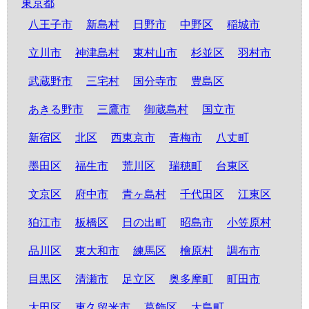
東京都
八王子市
新島村
日野市
中野区
稲城市
立川市
神津島村
東村山市
杉並区
羽村市
武蔵野市
三宅村
国分寺市
豊島区
あきる野市
三鷹市
御蔵島村
国立市
新宿区
北区
西東京市
青梅市
八丈町
墨田区
福生市
荒川区
瑞穂町
台東区
文京区
府中市
青ヶ島村
千代田区
江東区
狛江市
板橋区
日の出町
昭島市
小笠原村
品川区
東大和市
練馬区
檜原村
調布市
目黒区
清瀬市
足立区
奥多摩町
町田市
大田区
東久留米市
葛飾区
大島町