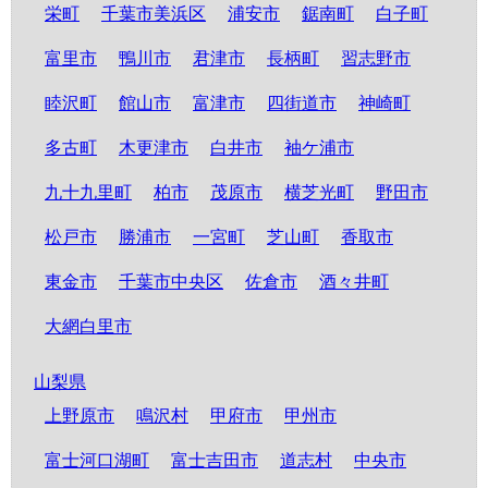
栄町
千葉市美浜区
浦安市
鋸南町
白子町
富里市
鴨川市
君津市
長柄町
習志野市
睦沢町
館山市
富津市
四街道市
神崎町
多古町
木更津市
白井市
袖ケ浦市
九十九里町
柏市
茂原市
横芝光町
野田市
松戸市
勝浦市
一宮町
芝山町
香取市
東金市
千葉市中央区
佐倉市
酒々井町
大網白里市
山梨県
上野原市
鳴沢村
甲府市
甲州市
富士河口湖町
富士吉田市
道志村
中央市