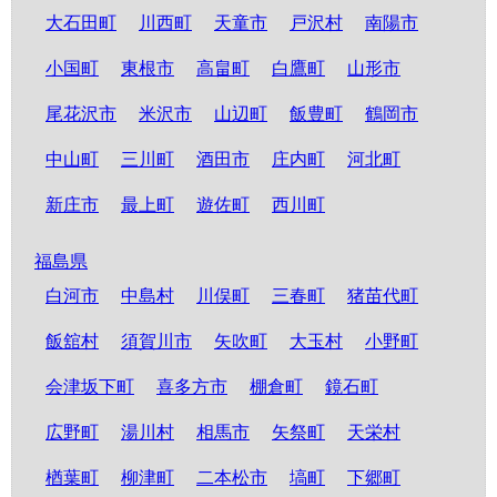
大石田町
川西町
天童市
戸沢村
南陽市
小国町
東根市
高畠町
白鷹町
山形市
尾花沢市
米沢市
山辺町
飯豊町
鶴岡市
中山町
三川町
酒田市
庄内町
河北町
新庄市
最上町
遊佐町
西川町
福島県
白河市
中島村
川俣町
三春町
猪苗代町
飯舘村
須賀川市
矢吹町
大玉村
小野町
会津坂下町
喜多方市
棚倉町
鏡石町
広野町
湯川村
相馬市
矢祭町
天栄村
楢葉町
柳津町
二本松市
塙町
下郷町