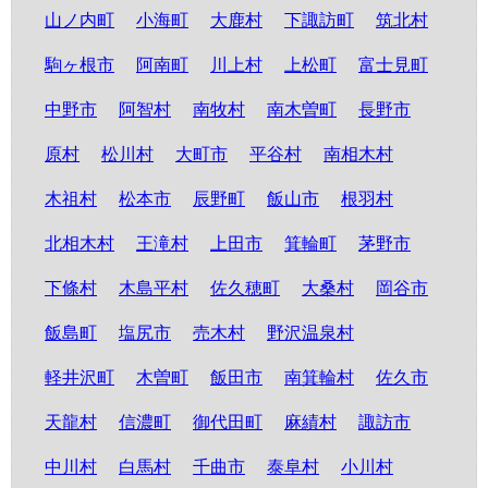
山ノ内町
小海町
大鹿村
下諏訪町
筑北村
駒ヶ根市
阿南町
川上村
上松町
富士見町
中野市
阿智村
南牧村
南木曽町
長野市
原村
松川村
大町市
平谷村
南相木村
木祖村
松本市
辰野町
飯山市
根羽村
北相木村
王滝村
上田市
箕輪町
茅野市
下條村
木島平村
佐久穂町
大桑村
岡谷市
飯島町
塩尻市
売木村
野沢温泉村
軽井沢町
木曽町
飯田市
南箕輪村
佐久市
天龍村
信濃町
御代田町
麻績村
諏訪市
中川村
白馬村
千曲市
泰阜村
小川村