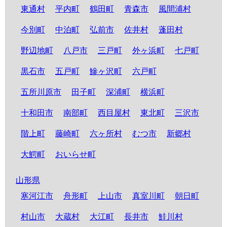
東通村
平内町
鶴田町
青森市
風間浦村
今別町
中泊町
弘前市
佐井村
蓬田村
野辺地町
八戸市
三戸町
外ヶ浜町
七戸町
黒石市
五戸町
鰺ヶ沢町
六戸町
五所川原市
田子町
深浦町
横浜町
十和田市
南部町
西目屋村
東北町
三沢市
階上町
藤崎町
六ヶ所村
むつ市
新郷村
大鰐町
おいらせ町
山形県
寒河江市
舟形町
上山市
真室川町
朝日町
村山市
大蔵村
大江町
長井市
鮭川村