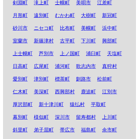
剣淵町
滝上町
士幌町
美唄市
江差町
月形町
遠別町
むかわ町
大樹町
新冠町
砂川市
ニセコ町
比布町
美幌町
浜中町
室蘭市
新篠津村
古平町
下川町
興部町
上士幌町
芦別市
上ノ国町
浦臼町
天塩町
日高町
広尾町
浦河町
歌志内市
真狩村
愛別町
津別町
標茶町
釧路市
松前町
仁木町
美深町
西興部村
鹿追町
江別市
厚沢部町
新十津川町
猿払村
平取町
幕別町
様似町
深川市
留寿都村
上川町
斜里町
弟子屈町
帯広市
福島町
余市町