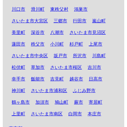
川口市
滑川町
東秩父村
鴻巣市
さいたま市大宮区
三郷市
行田市
嵐山町
美里町
深谷市
八潮市
さいたま市見沼区
蓮田市
秩父市
小川町
杉戸町
上尾市
さいたま市中央区
坂戸市
所沢市
川島町
松伏町
草加市
さいたま市桜区
吉川市
幸手市
飯能市
吉見町
越谷市
日高市
神川町
さいたま市浦和区
ふじみ野市
鶴ヶ島市
加須市
鳩山町
蕨市
寄居町
上里町
さいたま市南区
白岡市
本庄市