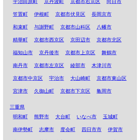
宇治田原町
京丹波町
京都市右京区
向日市
笠置町
伊根町
京都市伏見区
長岡京市
和束町
与謝野町
京都市山科区
八幡市
精華町
京都市西京区
京田辺市
京都市北区
福知山市
京丹後市
京都市上京区
舞鶴市
南丹市
京都市左京区
綾部市
木津川市
京都市中京区
宇治市
大山崎町
京都市東山区
宮津市
久御山町
京都市下京区
亀岡市
三重県
明和町
熊野市
大台町
いなべ市
玉城町
南伊勢町
志摩市
度会町
四日市市
伊賀市