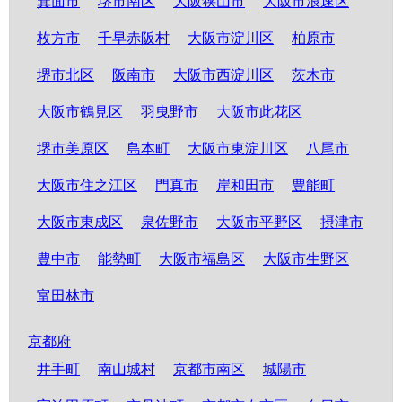
箕面市
堺市南区
大阪狭山市
大阪市浪速区
枚方市
千早赤阪村
大阪市淀川区
柏原市
堺市北区
阪南市
大阪市西淀川区
茨木市
大阪市鶴見区
羽曳野市
大阪市此花区
堺市美原区
島本町
大阪市東淀川区
八尾市
大阪市住之江区
門真市
岸和田市
豊能町
大阪市東成区
泉佐野市
大阪市平野区
摂津市
豊中市
能勢町
大阪市福島区
大阪市生野区
富田林市
京都府
井手町
南山城村
京都市南区
城陽市