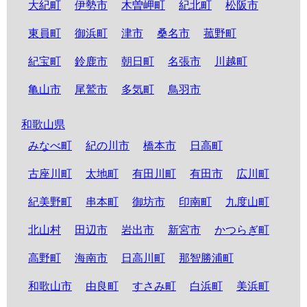
大紀町
伊勢市
木曽岬町
紀北町
松阪市
東員町
御浜町
津市
桑名市
菰野町
紀宝町
鈴鹿市
朝日町
名張市
川越町
亀山市
尾鷲市
多気町
鳥羽市
和歌山県
みなべ町
紀の川市
橋本市
日高町
古座川町
太地町
有田川町
有田市
広川町
紀美野町
串本町
御坊市
印南町
九度山町
北山村
田辺市
岩出市
新宮市
かつらぎ町
高野町
海南市
日高川町
那智勝浦町
和歌山市
由良町
すさみ町
白浜町
美浜町