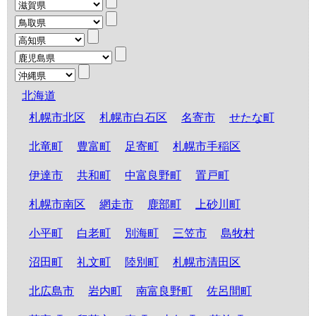
北海道
札幌市北区
札幌市白石区
名寄市
せたな町
北竜町
豊富町
足寄町
札幌市手稲区
伊達市
共和町
中富良野町
置戸町
札幌市南区
網走市
鹿部町
上砂川町
小平町
白老町
別海町
三笠市
島牧村
沼田町
礼文町
陸別町
札幌市清田区
北広島市
岩内町
南富良野町
佐呂間町