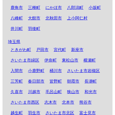
鹿角市
三種町
にかほ市
八郎潟町
小坂町
八峰町
大館市
北秋田市
上小阿仁村
井川町
羽後町
埼玉県
ときがわ町
戸田市
宮代町
新座市
さいたま市緑区
伊奈町
東松山市
横瀬町
入間市
小鹿野町
桶川市
さいたま市岩槻区
三芳町
春日部市
皆野町
朝霞市
長瀞町
久喜市
川越市
毛呂山町
狭山市
和光市
さいたま市西区
志木市
北本市
熊谷市
越生町
羽生市
さいたま市北区
富士見市