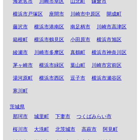
海老名市
川崎市幸区
山北町
鎌倉市
横浜市戸塚区
座間市
川崎市中原区
開成町
藤沢市
横浜市港南区
南足柄市
川崎市高津区
箱根町
横浜市鶴見区
小田原市
横浜市旭区
綾瀬市
川崎市多摩区
真鶴町
横浜市神奈川区
茅ヶ崎市
横浜市緑区
葉山町
川崎市宮前区
湯河原町
横浜市西区
逗子市
横浜市瀬谷区
寒川町
茨城県
那珂市
城里町
下妻市
つくばみらい市
桜川市
大洗町
北茨城市
高萩市
阿見町