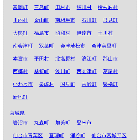
富岡町
三島町
田村市
鮫川村
檜枝岐村
川内村
金山町
南相馬市
石川町
只見町
大熊町
福島市
昭和村
伊達市
玉川村
南会津町
双葉町
会津若松市
会津美里町
本宮市
平田村
北塩原村
浪江町
郡山市
西郷村
桑折町
浅川町
西会津町
葛尾村
いわき市
泉崎村
国見町
古殿町
磐梯町
新地町
宮城県
岩沼市
丸森町
加美町
登米市
仙台市青葉区
亘理町
涌谷町
仙台市宮城野区