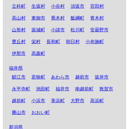
立科町
生坂村
小谷村
須坂市
宮田村
高山村
東御市
喬木村
飯綱町
青木村
山形村
坂城町
小諸市
松川町
安曇野市
豊丘村
栄村
長和町
朝日村
小布施町
伊那市
高森町
福井県
鯖江市
若狭町
あわら市
越前市
坂井市
永平寺町
池田町
福井市
南越前町
敦賀市
越前町
小浜市
美浜町
大野市
高浜町
勝山市
おおい町
新潟県