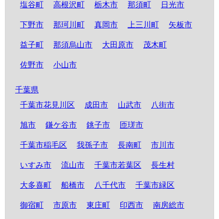
塩谷町
高根沢町
栃木市
那須町
日光市
下野市
那珂川町
真岡市
上三川町
矢板市
益子町
那須烏山市
大田原市
茂木町
佐野市
小山市
千葉県
千葉市花見川区
成田市
山武市
八街市
旭市
鎌ケ谷市
銚子市
匝瑳市
千葉市稲毛区
我孫子市
長南町
市川市
いすみ市
流山市
千葉市若葉区
長生村
大多喜町
船橋市
八千代市
千葉市緑区
御宿町
市原市
東庄町
印西市
南房総市