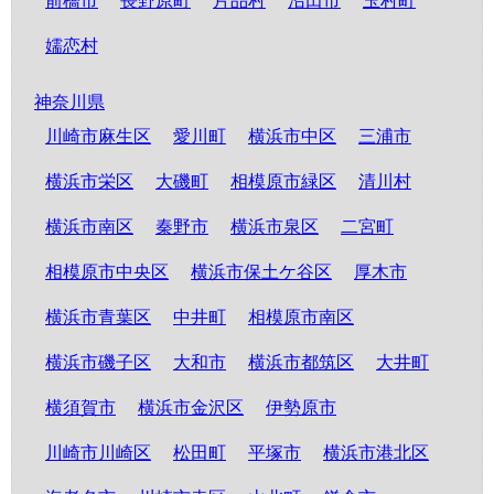
前橋市
長野原町
片品村
沼田市
玉村町
嬬恋村
神奈川県
川崎市麻生区
愛川町
横浜市中区
三浦市
横浜市栄区
大磯町
相模原市緑区
清川村
横浜市南区
秦野市
横浜市泉区
二宮町
相模原市中央区
横浜市保土ケ谷区
厚木市
横浜市青葉区
中井町
相模原市南区
横浜市磯子区
大和市
横浜市都筑区
大井町
横須賀市
横浜市金沢区
伊勢原市
川崎市川崎区
松田町
平塚市
横浜市港北区