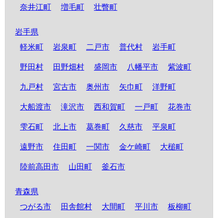
奈井江町
増毛町
壮瞥町
岩手県
軽米町
岩泉町
二戸市
普代村
岩手町
野田村
田野畑村
盛岡市
八幡平市
紫波町
九戸村
宮古市
奥州市
矢巾町
洋野町
大船渡市
滝沢市
西和賀町
一戸町
花巻市
雫石町
北上市
葛巻町
久慈市
平泉町
遠野市
住田町
一関市
金ケ崎町
大槌町
陸前高田市
山田町
釜石市
青森県
つがる市
田舎館村
大間町
平川市
板柳町