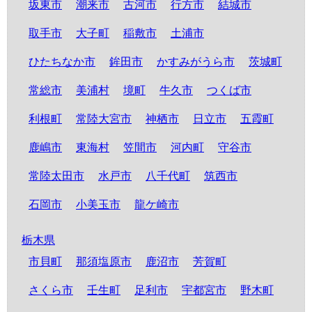
坂東市
潮来市
古河市
行方市
結城市
取手市
大子町
稲敷市
土浦市
ひたちなか市
鉾田市
かすみがうら市
茨城町
常総市
美浦村
境町
牛久市
つくば市
利根町
常陸大宮市
神栖市
日立市
五霞町
鹿嶋市
東海村
笠間市
河内町
守谷市
常陸太田市
水戸市
八千代町
筑西市
石岡市
小美玉市
龍ケ崎市
栃木県
市貝町
那須塩原市
鹿沼市
芳賀町
さくら市
壬生町
足利市
宇都宮市
野木町