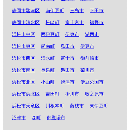
静岡市駿河区
南伊豆町
三島市
下田市
静岡市清水区
松崎町
富士宮市
裾野市
浜松市中区
西伊豆町
伊東市
湖西市
浜松市東区
函南町
島田市
伊豆市
浜松市西区
清水町
富士市
御前崎市
浜松市南区
長泉町
磐田市
菊川市
浜松市北区
小山町
焼津市
伊豆の国市
浜松市浜北区
吉田町
掛川市
牧之原市
浜松市天竜区
川根本町
藤枝市
東伊豆町
沼津市
森町
御殿場市