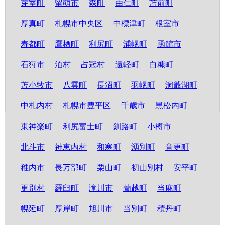
芽室町
留萌市
森町
由仁町
苫前町
厚真町
札幌市中央区
中標津町
根室市
寿都町
鷹栖町
利尻町
浦幌町
函館市
石狩市
泊村
占冠村
遠軽町
白糠町
苫小牧市
八雲町
長沼町
羽幌町
洞爺湖町
中札内村
札幌市豊平区
千歳市
黒松内町
東神楽町
利尻富士町
釧路町
小樽市
北斗市
神恵内村
和寒町
湧別町
音更町
稚内市
長万部町
栗山町
初山別村
安平町
更別村
羅臼町
滝川市
蘭越町
当麻町
幌延町
厚岸町
旭川市
当別町
積丹町