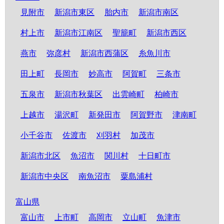
見附市
新潟市東区
胎内市
新潟市南区
村上市
新潟市江南区
聖籠町
新潟市西区
燕市
弥彦村
新潟市西蒲区
糸魚川市
田上町
長岡市
妙高市
阿賀町
三条市
五泉市
新潟市秋葉区
出雲崎町
柏崎市
上越市
湯沢町
新発田市
阿賀野市
津南町
小千谷市
佐渡市
刈羽村
加茂市
新潟市北区
魚沼市
関川村
十日町市
新潟市中央区
南魚沼市
粟島浦村
富山県
富山市
上市町
高岡市
立山町
魚津市