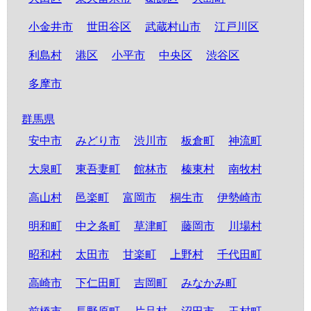
小金井市
世田谷区
武蔵村山市
江戸川区
利島村
港区
小平市
中央区
渋谷区
多摩市
群馬県
安中市
みどり市
渋川市
板倉町
神流町
大泉町
東吾妻町
館林市
榛東村
南牧村
高山村
邑楽町
富岡市
桐生市
伊勢崎市
明和町
中之条町
草津町
藤岡市
川場村
昭和村
太田市
甘楽町
上野村
千代田町
高崎市
下仁田町
吉岡町
みなかみ町