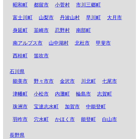
昭和町
都留市
小菅村
市川三郷町
富士川町
山梨市
丹波山村
早川町
大月市
身延町
韮崎市
忍野村
南部町
南アルプス市
山中湖村
北杜市
甲斐市
西桂町
笛吹市
石川県
能美市
野々市市
金沢市
川北町
七尾市
津幡町
小松市
内灘町
輪島市
志賀町
珠洲市
宝達志水町
加賀市
中能登町
羽咋市
穴水町
かほく市
能登町
白山市
長野県