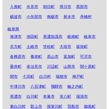
入善町
氷見市
朝日町
滑川市
黒部市
砺波市
小矢部市
南砺市
射水市
舟橋村
岐阜県
海津市
池田町
美濃加茂市
岐南町
岐阜市
北方町
土岐市
笠松町
大垣市
坂祝町
各務原市
養老町
高山市
富加町
可児市
垂井町
多治見市
川辺町
山県市
関ケ原町
関市
七宗町
白川村
瑞穂市
神戸町
中津川市
八百津町
飛騨市
輪之内町
美濃市
白川町
本巣市
安八町
瑞浪市
東白川村
郡上市
揖斐川町
羽島市
御嵩町