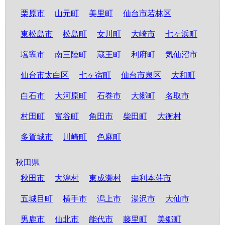
栗原市
山元町
美里町
仙台市若林区
東松島市
松島町
女川町
大崎市
七ヶ浜町
塩竈市
南三陸町
蔵王町
利府町
気仙沼市
仙台市太白区
七ヶ宿町
仙台市泉区
大和町
白石市
大河原町
石巻市
大郷町
名取市
村田町
富谷町
角田市
柴田町
大衡村
多賀城市
川崎町
色麻町
秋田県
秋田市
大潟村
東成瀬村
由利本荘市
五城目町
横手市
潟上市
湯沢市
大仙市
男鹿市
仙北市
能代市
藤里町
美郷町