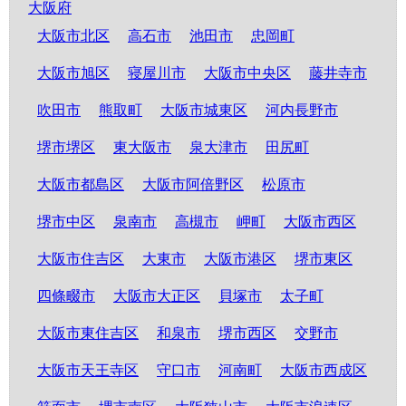
大阪府
大阪市北区
高石市
池田市
忠岡町
大阪市旭区
寝屋川市
大阪市中央区
藤井寺市
吹田市
熊取町
大阪市城東区
河内長野市
堺市堺区
東大阪市
泉大津市
田尻町
大阪市都島区
大阪市阿倍野区
松原市
堺市中区
泉南市
高槻市
岬町
大阪市西区
大阪市住吉区
大東市
大阪市港区
堺市東区
四條畷市
大阪市大正区
貝塚市
太子町
大阪市東住吉区
和泉市
堺市西区
交野市
大阪市天王寺区
守口市
河南町
大阪市西成区