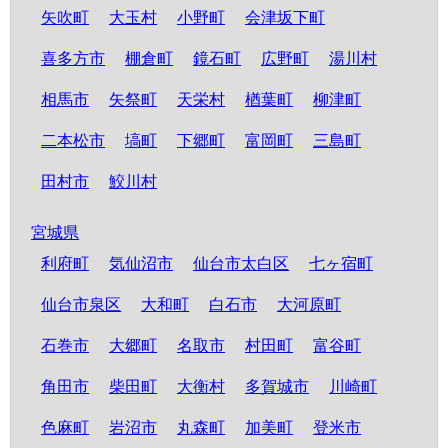
矢吹町
大玉村
小野町
会津坂下町
喜多方市
棚倉町
鏡石町
広野町
湯川村
相馬市
矢祭町
天栄村
楢葉町
柳津町
二本松市
塙町
下郷町
富岡町
三島町
田村市
鮫川村
宮城県
利府町
気仙沼市
仙台市太白区
七ヶ宿町
仙台市泉区
大和町
白石市
大河原町
石巻市
大郷町
名取市
村田町
富谷町
角田市
柴田町
大衡村
多賀城市
川崎町
色麻町
岩沼市
丸森町
加美町
登米市