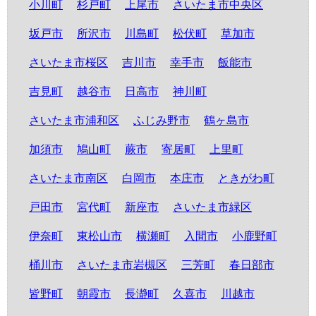
小川町
杉戸町
上尾市
さいたま市中央区
坂戸市
所沢市
川島町
松伏町
草加市
さいたま市桜区
吉川市
幸手市
飯能市
吉見町
越谷市
日高市
神川町
さいたま市浦和区
ふじみ野市
鶴ヶ島市
加須市
鳩山町
蕨市
寄居町
上里町
さいたま市南区
白岡市
本庄市
ときがわ町
戸田市
宮代町
新座市
さいたま市緑区
伊奈町
東松山市
横瀬町
入間市
小鹿野町
桶川市
さいたま市岩槻区
三芳町
春日部市
皆野町
朝霞市
長瀞町
久喜市
川越市