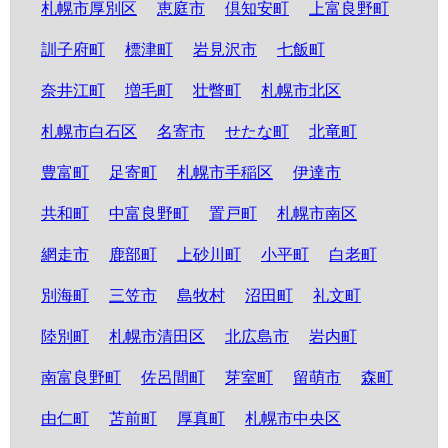
札幌市厚別区
恵庭市
倶知安町
上富良野町
訓子府町
標津町
岩見沢市
七飯町
奈井江町
増毛町
壮瞥町
札幌市北区
札幌市白石区
名寄市
せたな町
北竜町
豊富町
足寄町
札幌市手稲区
伊達市
共和町
中富良野町
置戸町
札幌市南区
網走市
鹿部町
上砂川町
小平町
白老町
別海町
三笠市
島牧村
沼田町
礼文町
陸別町
札幌市清田区
北広島市
岩内町
南富良野町
佐呂間町
芽室町
留萌市
森町
由仁町
苫前町
厚真町
札幌市中央区