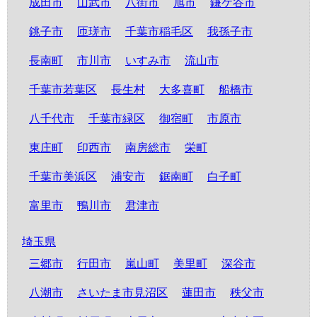
成田市
山武市
八街市
旭市
鎌ケ谷市
銚子市
匝瑳市
千葉市稲毛区
我孫子市
長南町
市川市
いすみ市
流山市
千葉市若葉区
長生村
大多喜町
船橋市
八千代市
千葉市緑区
御宿町
市原市
東庄町
印西市
南房総市
栄町
千葉市美浜区
浦安市
鋸南町
白子町
富里市
鴨川市
君津市
埼玉県
三郷市
行田市
嵐山町
美里町
深谷市
八潮市
さいたま市見沼区
蓮田市
秩父市