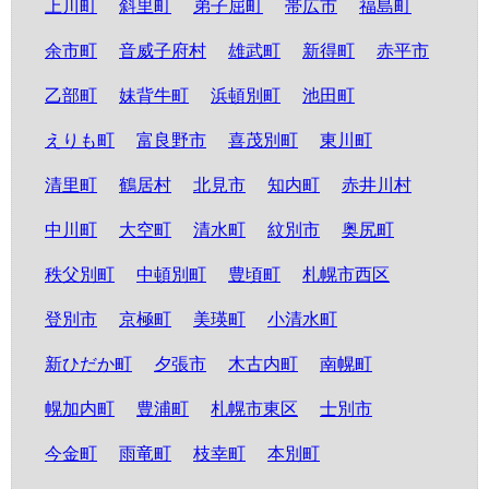
上川町
斜里町
弟子屈町
帯広市
福島町
余市町
音威子府村
雄武町
新得町
赤平市
乙部町
妹背牛町
浜頓別町
池田町
えりも町
富良野市
喜茂別町
東川町
清里町
鶴居村
北見市
知内町
赤井川村
中川町
大空町
清水町
紋別市
奥尻町
秩父別町
中頓別町
豊頃町
札幌市西区
登別市
京極町
美瑛町
小清水町
新ひだか町
夕張市
木古内町
南幌町
幌加内町
豊浦町
札幌市東区
士別市
今金町
雨竜町
枝幸町
本別町