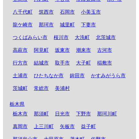
八千代町
筑西市
石岡市
小美玉市
龍ケ崎市
那珂市
城里町
下妻市
つくばみらい市
桜川市
大洗町
北茨城市
高萩市
阿見町
坂東市
潮来市
古河市
行方市
結城市
取手市
大子町
稲敷市
土浦市
ひたちなか市
鉾田市
かすみがうら市
茨城町
常総市
美浦村
栃木県
栃木市
那須町
日光市
下野市
那珂川町
真岡市
上三川町
矢板市
益子町