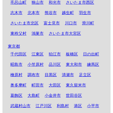
毛呂山町
狭山市
和光市
さいたま市西区
志木市
北本市
熊谷市
越生町
羽生市
さいたま市北区
富士見市
川口市
滑川町
東秩父村
鴻巣市
さいたま市大宮区
東京都
千代田区
江東区
狛江市
板橋区
日の出町
昭島市
小笠原村
品川区
東大和市
練馬区
檜原村
調布市
目黒区
清瀬市
足立区
奥多摩町
町田市
大田区
東久留米市
葛飾区
大島町
小金井市
世田谷区
武蔵村山市
江戸川区
利島村
港区
小平市