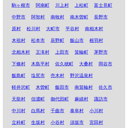
駒ヶ根市
阿南町
川上村
上松町
富士見町
中野市
阿智村
南牧村
南木曽町
長野市
原村
松川村
大町市
平谷村
南相木村
木祖村
松本市
辰野町
飯山市
根羽村
北相木村
王滝村
上田市
箕輪町
茅野市
下條村
木島平村
佐久穂町
大桑村
岡谷市
飯島町
塩尻市
売木村
野沢温泉村
軽井沢町
木曽町
飯田市
南箕輪村
佐久市
天龍村
信濃町
御代田町
麻績村
諏訪市
中川村
白馬村
千曲市
泰阜村
小川村
立科町
生坂村
小谷村
須坂市
宮田村