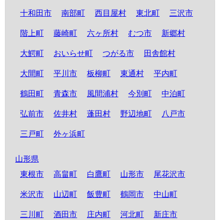
十和田市
南部町
西目屋村
東北町
三沢市
階上町
藤崎町
六ヶ所村
むつ市
新郷村
大鰐町
おいらせ町
つがる市
田舎館村
大間町
平川市
板柳町
東通村
平内町
鶴田町
青森市
風間浦村
今別町
中泊町
弘前市
佐井村
蓬田村
野辺地町
八戸市
三戸町
外ヶ浜町
山形県
東根市
高畠町
白鷹町
山形市
尾花沢市
米沢市
山辺町
飯豊町
鶴岡市
中山町
三川町
酒田市
庄内町
河北町
新庄市