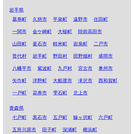
岩手県
葛巻町
久慈市
平泉町
遠野市
住田町
一関市
金ケ崎町
大槌町
陸前高田市
山田町
釜石市
軽米町
岩泉町
二戸市
普代村
岩手町
野田村
田野畑村
盛岡市
八幡平市
紫波町
九戸村
宮古市
奥州市
矢巾町
洋野町
大船渡市
滝沢市
西和賀町
一戸町
花巻市
雫石町
北上市
青森県
七戸町
黒石市
五戸町
鰺ヶ沢町
六戸町
五所川原市
田子町
深浦町
横浜町