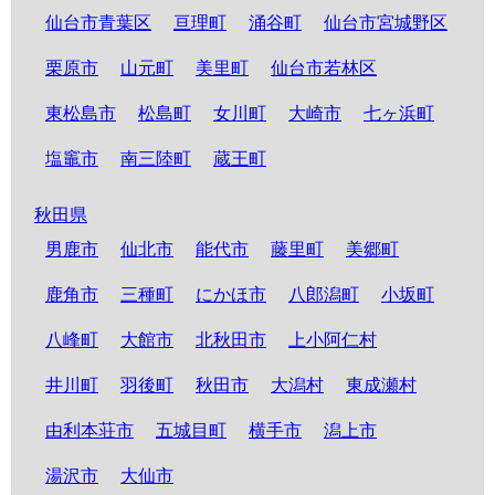
仙台市青葉区
亘理町
涌谷町
仙台市宮城野区
栗原市
山元町
美里町
仙台市若林区
東松島市
松島町
女川町
大崎市
七ヶ浜町
塩竈市
南三陸町
蔵王町
秋田県
男鹿市
仙北市
能代市
藤里町
美郷町
鹿角市
三種町
にかほ市
八郎潟町
小坂町
八峰町
大館市
北秋田市
上小阿仁村
井川町
羽後町
秋田市
大潟村
東成瀬村
由利本荘市
五城目町
横手市
潟上市
湯沢市
大仙市