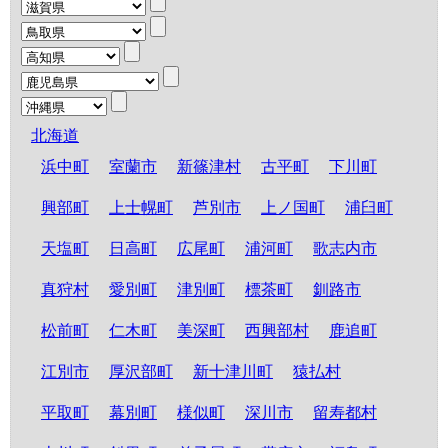
北海道
浜中町
室蘭市
新篠津村
古平町
下川町
興部町
上士幌町
芦別市
上ノ国町
浦臼町
天塩町
日高町
広尾町
浦河町
歌志内市
真狩村
愛別町
津別町
標茶町
釧路市
松前町
仁木町
美深町
西興部村
鹿追町
江別市
厚沢部町
新十津川町
猿払村
平取町
幕別町
様似町
深川市
留寿都村