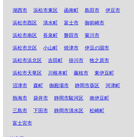
湖西市
浜松市東区
函南町
島田市
伊豆市
浜松市西区
清水町
富士市
御前崎市
浜松市南区
長泉町
磐田市
菊川市
浜松市北区
小山町
焼津市
伊豆の国市
浜松市浜北区
吉田町
掛川市
牧之原市
浜松市天竜区
川根本町
藤枝市
東伊豆町
沼津市
森町
御殿場市
静岡市葵区
河津町
熱海市
袋井市
静岡市駿河区
南伊豆町
三島市
下田市
静岡市清水区
松崎町
富士宮市