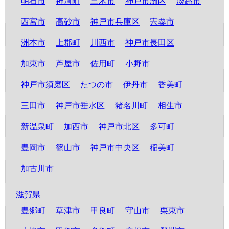
明石市
神河町
三木市
神戸市灘区
淡路市
西宮市
高砂市
神戸市兵庫区
宍粟市
洲本市
上郡町
川西市
神戸市長田区
加東市
芦屋市
佐用町
小野市
神戸市須磨区
たつの市
伊丹市
香美町
三田市
神戸市垂水区
猪名川町
相生市
新温泉町
加西市
神戸市北区
多可町
豊岡市
篠山市
神戸市中央区
稲美町
加古川市
滋賀県
豊郷町
草津市
甲良町
守山市
栗東市