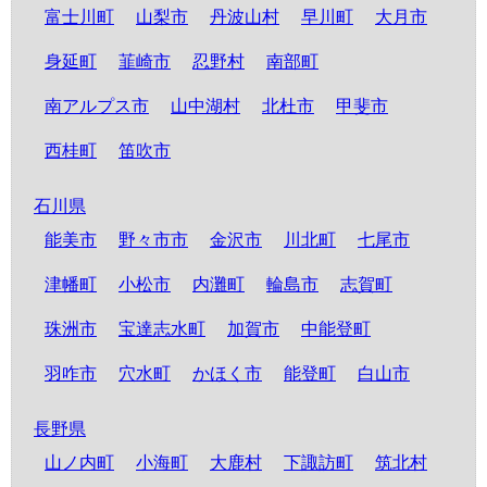
富士川町
山梨市
丹波山村
早川町
大月市
身延町
韮崎市
忍野村
南部町
南アルプス市
山中湖村
北杜市
甲斐市
西桂町
笛吹市
石川県
能美市
野々市市
金沢市
川北町
七尾市
津幡町
小松市
内灘町
輪島市
志賀町
珠洲市
宝達志水町
加賀市
中能登町
羽咋市
穴水町
かほく市
能登町
白山市
長野県
山ノ内町
小海町
大鹿村
下諏訪町
筑北村