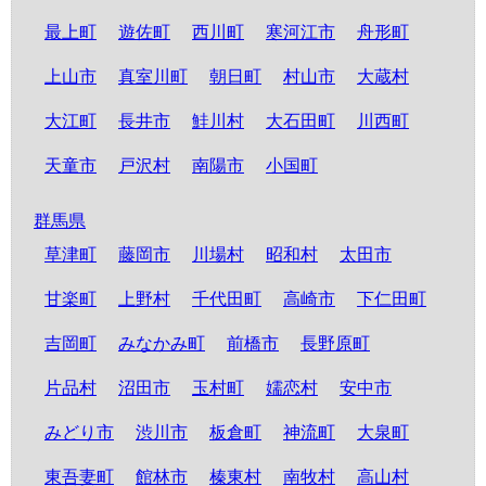
最上町
遊佐町
西川町
寒河江市
舟形町
上山市
真室川町
朝日町
村山市
大蔵村
大江町
長井市
鮭川村
大石田町
川西町
天童市
戸沢村
南陽市
小国町
群馬県
草津町
藤岡市
川場村
昭和村
太田市
甘楽町
上野村
千代田町
高崎市
下仁田町
吉岡町
みなかみ町
前橋市
長野原町
片品村
沼田市
玉村町
嬬恋村
安中市
みどり市
渋川市
板倉町
神流町
大泉町
東吾妻町
館林市
榛東村
南牧村
高山村