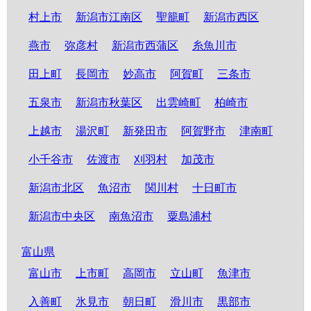
村上市
新潟市江南区
聖籠町
新潟市西区
燕市
弥彦村
新潟市西蒲区
糸魚川市
田上町
長岡市
妙高市
阿賀町
三条市
五泉市
新潟市秋葉区
出雲崎町
柏崎市
上越市
湯沢町
新発田市
阿賀野市
津南町
小千谷市
佐渡市
刈羽村
加茂市
新潟市北区
魚沼市
関川村
十日町市
新潟市中央区
南魚沼市
粟島浦村
富山県
富山市
上市町
高岡市
立山町
魚津市
入善町
氷見市
朝日町
滑川市
黒部市