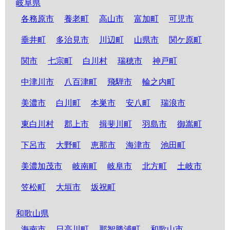
岐阜県
各務原市
養老町
高山市
富加町
可児市
垂井町
多治見市
川辺町
山県市
関ケ原町
関市
七宗町
白川村
瑞穂市
神戸町
中津川市
八百津町
飛騨市
輪之内町
美濃市
白川町
本巣市
安八町
瑞浪市
東白川村
郡上市
揖斐川町
羽島市
御嵩町
下呂市
大野町
恵那市
海津市
池田町
美濃加茂市
岐南町
岐阜市
北方町
土岐市
笠松町
大垣市
坂祝町
和歌山県
海南市
日高川町
那智勝浦町
和歌山市