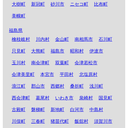
大樹町
新冠町
砂川市
ニセコ町
比布町
美幌町
福島県
檜枝岐村
川内村
金山町
南相馬市
石川町
只見町
大熊町
福島市
昭和村
伊達市
玉川村
南会津町
双葉町
会津若松市
会津美里町
本宮市
平田村
北塩原村
浪江町
郡山市
西郷村
桑折町
浅川町
西会津町
葛尾村
いわき市
泉崎村
国見町
古殿町
磐梯町
新地町
白河市
中島村
川俣町
三春町
猪苗代町
飯舘村
須賀川市