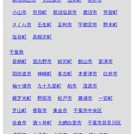
那須烏山市
大田原市
茂木町
佐野市
小山市
市貝町
那須塩原市
鹿沼市
芳賀町
さくら市
壬生町
足利市
宇都宮市
野木町
塩谷町
高根沢町
千葉県
長柄町
習志野市
睦沢町
館山市
富津市
四街道市
神崎町
多古町
木更津市
白井市
袖ケ浦市
九十九里町
柏市
茂原市
横芝光町
野田市
松戸市
勝浦市
一宮町
芝山町
香取市
東金市
千葉市中央区
佐倉市
酒々井町
大網白里市
千葉市花見川区