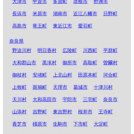
大津市
甲賀市
多賀町
彦根市
野洲市
長浜市
米原市
湖南市
近江八幡市
日野町
高島市
竜王町
東近江市
愛荘町
奈良県
野迫川村
明日香村
広陵町
川西町
平群町
大和郡山市
黒滝村
御所市
高取町
曽爾村
御杖村
安堵町
上北山村
田原本町
河合町
上牧町
斑鳩町
天理市
葛城市
十津川村
天川村
大和高田市
宇陀市
三宅町
奈良市
山添村
吉野町
東吉野村
桜井市
王寺町
香芝市
橿原市
生駒市
下市町
大淀町