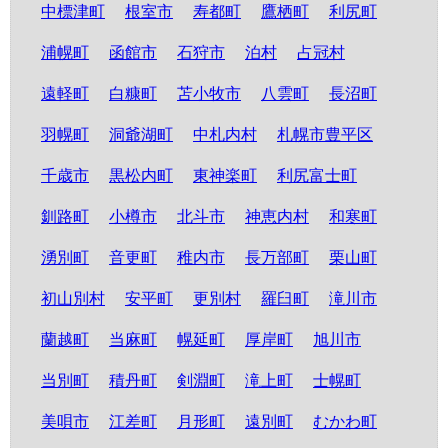
中標津町
根室市
寿都町
鷹栖町
利尻町
浦幌町
函館市
石狩市
泊村
占冠村
遠軽町
白糠町
苫小牧市
八雲町
長沼町
羽幌町
洞爺湖町
中札内村
札幌市豊平区
千歳市
黒松内町
東神楽町
利尻富士町
釧路町
小樽市
北斗市
神恵内村
和寒町
湧別町
音更町
稚内市
長万部町
栗山町
初山別村
安平町
更別村
羅臼町
滝川市
蘭越町
当麻町
幌延町
厚岸町
旭川市
当別町
積丹町
剣淵町
滝上町
士幌町
美唄市
江差町
月形町
遠別町
むかわ町