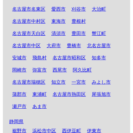
名古屋市名東区
愛西市
刈谷市
大治町
名古屋市中村区
東海市
豊根村
名古屋市天白区
清須市
豊田市
蟹江町
名古屋市中区
大府市
豊橋市
北名古屋市
安城市
飛島村
名古屋市昭和区
知多市
岡崎市
弥富市
西尾市
阿久比町
名古屋市瑞穂区
知立市
一宮市
みよし市
蒲郡市
東浦町
名古屋市熱田区
尾張旭市
瀬戸市
あま市
静岡県
裾野市
浜松市中区
西伊豆町
伊東市