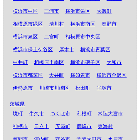
横浜市中区
三浦市
横浜市栄区
大磯町
相模原市緑区
清川村
横浜市南区
秦野市
横浜市泉区
二宮町
相模原市中央区
横浜市保土ケ谷区
厚木市
横浜市青葉区
中井町
相模原市南区
横浜市磯子区
大和市
横浜市都筑区
大井町
横須賀市
横浜市金沢区
伊勢原市
川崎市川崎区
松田町
平塚市
茨城県
境町
牛久市
つくば市
利根町
常陸大宮市
神栖市
日立市
五霞町
鹿嶋市
東海村
笠間市
河内町
守谷市
常陸太田市
水戸市