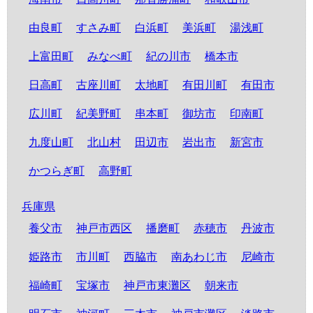
由良町
すさみ町
白浜町
美浜町
湯浅町
上富田町
みなべ町
紀の川市
橋本市
日高町
古座川町
太地町
有田川町
有田市
広川町
紀美野町
串本町
御坊市
印南町
九度山町
北山村
田辺市
岩出市
新宮市
かつらぎ町
高野町
兵庫県
養父市
神戸市西区
播磨町
赤穂市
丹波市
姫路市
市川町
西脇市
南あわじ市
尼崎市
福崎町
宝塚市
神戸市東灘区
朝来市