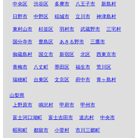
中央区
渋谷区
多摩市
八王子市
新島村
日野市
中野区
稲城市
立川市
神津島村
東村山市
杉並区
羽村市
武蔵野市
三宅村
国分寺市
豊島区
あきる野市
三鷹市
御蔵島村
国立市
新宿区
北区
西東京市
青梅市
八丈町
墨田区
福生市
荒川区
瑞穂町
台東区
文京区
府中市
青ヶ島村
山梨県
上野原市
鳴沢村
甲府市
甲州市
富士河口湖町
富士吉田市
道志村
中央市
昭和町
都留市
小菅村
市川三郷町