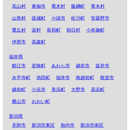
高山村
東御市
喬木村
飯綱町
青木村
山形村
坂城町
小諸市
松川町
安曇野市
豊丘村
栄村
長和町
朝日村
小布施町
伊那市
高森町
福井県
鯖江市
若狭町
あわら市
越前市
坂井市
永平寺町
池田町
福井市
南越前町
敦賀市
越前町
小浜市
美浜町
大野市
高浜町
勝山市
おおい町
新潟県
見附市
新潟市東区
胎内市
新潟市南区