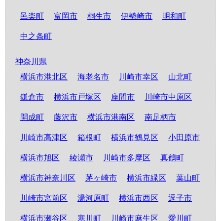
邑楽町
富岡市
桐生市
伊勢崎市
明和町
中之条町
神奈川県
横浜市港北区
海老名市
川崎市幸区
山北町
鎌倉市
横浜市戸塚区
座間市
川崎市中原区
開成町
藤沢市
横浜市港南区
南足柄市
川崎市高津区
箱根町
横浜市鶴見区
小田原市
横浜市旭区
綾瀬市
川崎市多摩区
真鶴町
横浜市神奈川区
茅ヶ崎市
横浜市緑区
葉山町
川崎市宮前区
湯河原町
横浜市西区
逗子市
横浜市瀬谷区
寒川町
川崎市麻生区
愛川町