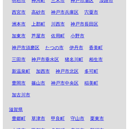
明石市
神河町
三木市
神戸市灘区
淡路市
西宮市
高砂市
神戸市兵庫区
宍粟市
洲本市
上郡町
川西市
神戸市長田区
加東市
芦屋市
佐用町
小野市
神戸市須磨区
たつの市
伊丹市
香美町
三田市
神戸市垂水区
猪名川町
相生市
新温泉町
加西市
神戸市北区
多可町
豊岡市
篠山市
神戸市中央区
稲美町
加古川市
滋賀県
豊郷町
草津市
甲良町
守山市
栗東市