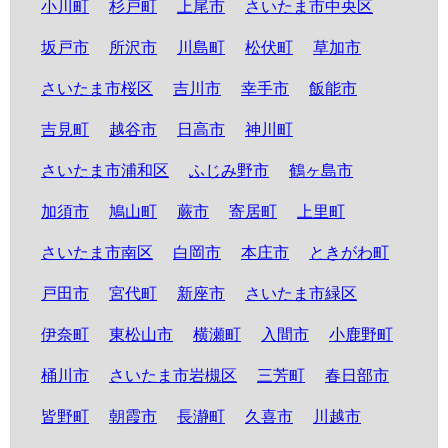
小川町
杉戸町
上尾市
さいたま市中央区
坂戸市
所沢市
川島町
松伏町
草加市
さいたま市桜区
吉川市
幸手市
飯能市
吉見町
越谷市
日高市
神川町
さいたま市浦和区
ふじみ野市
鶴ヶ島市
加須市
鳩山町
蕨市
寄居町
上里町
さいたま市南区
白岡市
本庄市
ときがわ町
戸田市
宮代町
新座市
さいたま市緑区
伊奈町
東松山市
横瀬町
入間市
小鹿野町
桶川市
さいたま市岩槻区
三芳町
春日部市
皆野町
朝霞市
長瀞町
久喜市
川越市