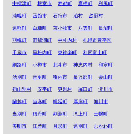
中標津町
根室市
寿都町
鷹栖町
利尻町
浦幌町
函館市
石狩市
泊村
占冠村
遠軽町
白糠町
苫小牧市
八雲町
長沼町
羽幌町
洞爺湖町
中札内村
札幌市豊平区
千歳市
黒松内町
東神楽町
利尻富士町
釧路町
小樽市
北斗市
神恵内村
和寒町
湧別町
音更町
稚内市
長万部町
栗山町
初山別村
安平町
更別村
羅臼町
滝川市
蘭越町
当麻町
幌延町
厚岸町
旭川市
当別町
積丹町
剣淵町
滝上町
士幌町
美唄市
江差町
月形町
遠別町
むかわ町