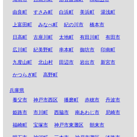
由良町
すさみ町
白浜町
美浜町
湯浅町
上富田町
みなべ町
紀の川市
橋本市
日高町
古座川町
太地町
有田川町
有田市
広川町
紀美野町
串本町
御坊市
印南町
九度山町
北山村
田辺市
岩出市
新宮市
かつらぎ町
高野町
兵庫県
養父市
神戸市西区
播磨町
赤穂市
丹波市
姫路市
市川町
西脇市
南あわじ市
尼崎市
福崎町
宝塚市
神戸市東灘区
朝来市