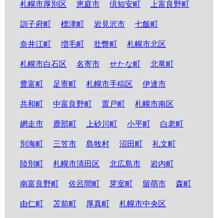
札幌市厚別区
恵庭市
倶知安町
上富良野町
訓子府町
標津町
岩見沢市
七飯町
奈井江町
増毛町
壮瞥町
札幌市北区
札幌市白石区
名寄市
せたな町
北竜町
豊富町
足寄町
札幌市手稲区
伊達市
共和町
中富良野町
置戸町
札幌市南区
網走市
鹿部町
上砂川町
小平町
白老町
別海町
三笠市
島牧村
沼田町
礼文町
陸別町
札幌市清田区
北広島市
岩内町
南富良野町
佐呂間町
芽室町
留萌市
森町
由仁町
苫前町
厚真町
札幌市中央区