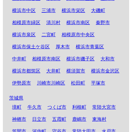
横浜市中区
三浦市
横浜市栄区
大磯町
相模原市緑区
清川村
横浜市南区
秦野市
横浜市泉区
二宮町
相模原市中央区
横浜市保土ケ谷区
厚木市
横浜市青葉区
中井町
相模原市南区
横浜市磯子区
大和市
横浜市都筑区
大井町
横須賀市
横浜市金沢区
伊勢原市
川崎市川崎区
松田町
平塚市
茨城県
境町
牛久市
つくば市
利根町
常陸大宮市
神栖市
日立市
五霞町
鹿嶋市
東海村
笠間市
河内町
守谷市
常陸太田市
水戸市