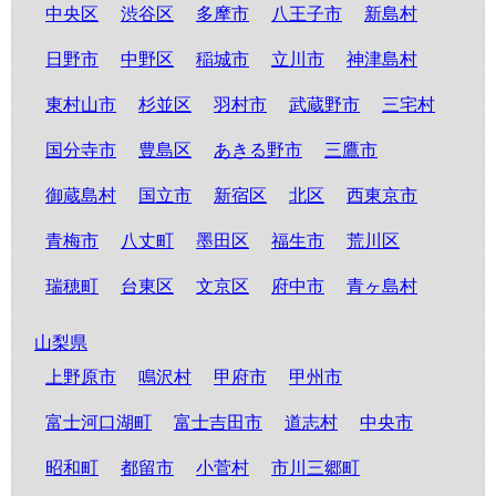
中央区
渋谷区
多摩市
八王子市
新島村
日野市
中野区
稲城市
立川市
神津島村
東村山市
杉並区
羽村市
武蔵野市
三宅村
国分寺市
豊島区
あきる野市
三鷹市
御蔵島村
国立市
新宿区
北区
西東京市
青梅市
八丈町
墨田区
福生市
荒川区
瑞穂町
台東区
文京区
府中市
青ヶ島村
山梨県
上野原市
鳴沢村
甲府市
甲州市
富士河口湖町
富士吉田市
道志村
中央市
昭和町
都留市
小菅村
市川三郷町