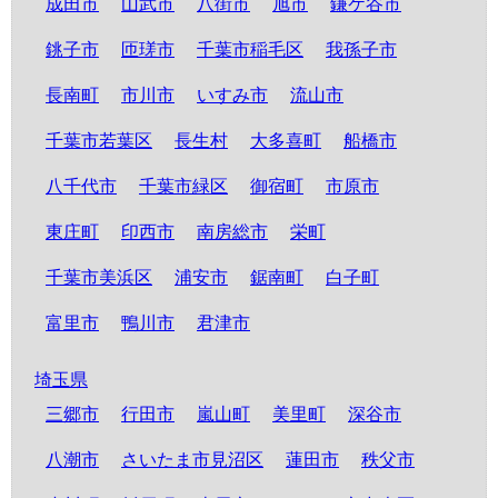
成田市
山武市
八街市
旭市
鎌ケ谷市
銚子市
匝瑳市
千葉市稲毛区
我孫子市
長南町
市川市
いすみ市
流山市
千葉市若葉区
長生村
大多喜町
船橋市
八千代市
千葉市緑区
御宿町
市原市
東庄町
印西市
南房総市
栄町
千葉市美浜区
浦安市
鋸南町
白子町
富里市
鴨川市
君津市
埼玉県
三郷市
行田市
嵐山町
美里町
深谷市
八潮市
さいたま市見沼区
蓮田市
秩父市