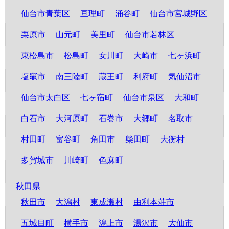
仙台市青葉区
亘理町
涌谷町
仙台市宮城野区
栗原市
山元町
美里町
仙台市若林区
東松島市
松島町
女川町
大崎市
七ヶ浜町
塩竈市
南三陸町
蔵王町
利府町
気仙沼市
仙台市太白区
七ヶ宿町
仙台市泉区
大和町
白石市
大河原町
石巻市
大郷町
名取市
村田町
富谷町
角田市
柴田町
大衡村
多賀城市
川崎町
色麻町
秋田県
秋田市
大潟村
東成瀬村
由利本荘市
五城目町
横手市
潟上市
湯沢市
大仙市