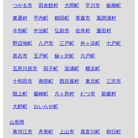
つがる市
田舎館村
大間町
平川市
板柳町
東通村
平内町
鶴田町
青森市
風間浦村
今別町
中泊町
弘前市
佐井村
蓬田村
野辺地町
八戸市
三戸町
外ヶ浜町
七戸町
黒石市
五戸町
鰺ヶ沢町
六戸町
五所川原市
田子町
深浦町
横浜町
十和田市
南部町
西目屋村
東北町
三沢市
階上町
藤崎町
六ヶ所村
むつ市
新郷村
大鰐町
おいらせ町
山形県
寒河江市
舟形町
上山市
真室川町
朝日町