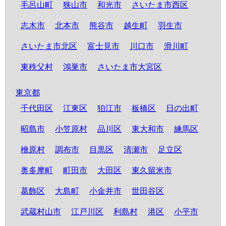
毛呂山町
狭山市
和光市
さいたま市西区
志木市
北本市
熊谷市
越生町
羽生市
さいたま市北区
富士見市
川口市
滑川町
東秩父村
鴻巣市
さいたま市大宮区
東京都
千代田区
江東区
狛江市
板橋区
日の出町
昭島市
小笠原村
品川区
東大和市
練馬区
檜原村
調布市
目黒区
清瀬市
足立区
奥多摩町
町田市
大田区
東久留米市
葛飾区
大島町
小金井市
世田谷区
武蔵村山市
江戸川区
利島村
港区
小平市