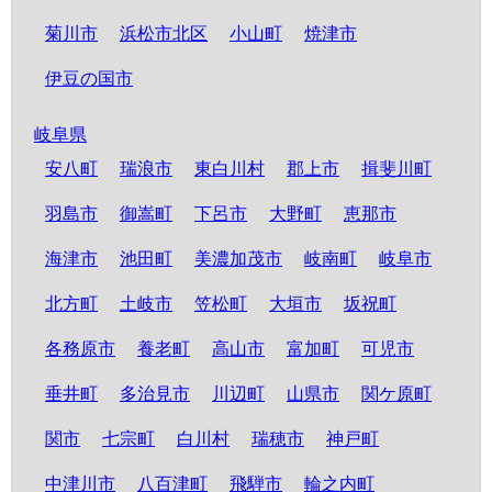
菊川市
浜松市北区
小山町
焼津市
伊豆の国市
岐阜県
安八町
瑞浪市
東白川村
郡上市
揖斐川町
羽島市
御嵩町
下呂市
大野町
恵那市
海津市
池田町
美濃加茂市
岐南町
岐阜市
北方町
土岐市
笠松町
大垣市
坂祝町
各務原市
養老町
高山市
富加町
可児市
垂井町
多治見市
川辺町
山県市
関ケ原町
関市
七宗町
白川村
瑞穂市
神戸町
中津川市
八百津町
飛騨市
輪之内町