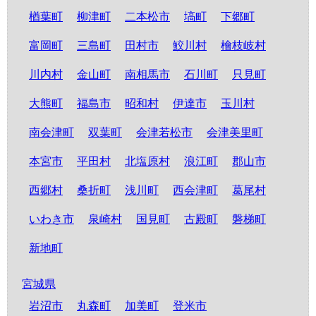
楢葉町
柳津町
二本松市
塙町
下郷町
富岡町
三島町
田村市
鮫川村
檜枝岐村
川内村
金山町
南相馬市
石川町
只見町
大熊町
福島市
昭和村
伊達市
玉川村
南会津町
双葉町
会津若松市
会津美里町
本宮市
平田村
北塩原村
浪江町
郡山市
西郷村
桑折町
浅川町
西会津町
葛尾村
いわき市
泉崎村
国見町
古殿町
磐梯町
新地町
宮城県
岩沼市
丸森町
加美町
登米市