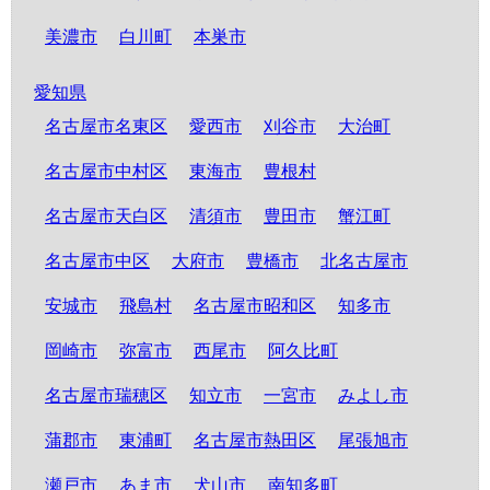
美濃市
白川町
本巣市
愛知県
名古屋市名東区
愛西市
刈谷市
大治町
名古屋市中村区
東海市
豊根村
名古屋市天白区
清須市
豊田市
蟹江町
名古屋市中区
大府市
豊橋市
北名古屋市
安城市
飛島村
名古屋市昭和区
知多市
岡崎市
弥富市
西尾市
阿久比町
名古屋市瑞穂区
知立市
一宮市
みよし市
蒲郡市
東浦町
名古屋市熱田区
尾張旭市
瀬戸市
あま市
犬山市
南知多町