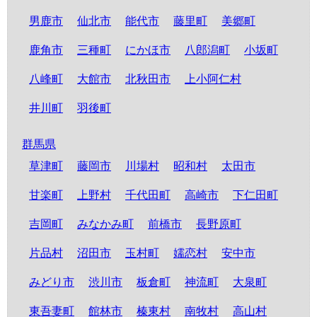
男鹿市
仙北市
能代市
藤里町
美郷町
鹿角市
三種町
にかほ市
八郎潟町
小坂町
八峰町
大館市
北秋田市
上小阿仁村
井川町
羽後町
群馬県
草津町
藤岡市
川場村
昭和村
太田市
甘楽町
上野村
千代田町
高崎市
下仁田町
吉岡町
みなかみ町
前橋市
長野原町
片品村
沼田市
玉村町
嬬恋村
安中市
みどり市
渋川市
板倉町
神流町
大泉町
東吾妻町
館林市
榛東村
南牧村
高山村