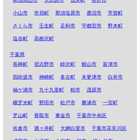
那須烏山市
大田原市
茂木町
佐野市
小山市
市貝町
那須塩原市
鹿沼市
芳賀町
さくら市
壬生町
足利市
宇都宮市
野木町
塩谷町
高根沢町
千葉県
長柄町
習志野市
睦沢町
館山市
富津市
四街道市
神崎町
多古町
木更津市
白井市
袖ケ浦市
九十九里町
柏市
茂原市
横芝光町
野田市
松戸市
勝浦市
一宮町
芝山町
香取市
東金市
千葉市中央区
佐倉市
酒々井町
大網白里市
千葉市花見川区