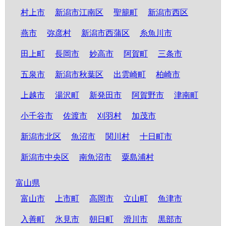
村上市
新潟市江南区
聖籠町
新潟市西区
燕市
弥彦村
新潟市西蒲区
糸魚川市
田上町
長岡市
妙高市
阿賀町
三条市
五泉市
新潟市秋葉区
出雲崎町
柏崎市
上越市
湯沢町
新発田市
阿賀野市
津南町
小千谷市
佐渡市
刈羽村
加茂市
新潟市北区
魚沼市
関川村
十日町市
新潟市中央区
南魚沼市
粟島浦村
富山県
富山市
上市町
高岡市
立山町
魚津市
入善町
氷見市
朝日町
滑川市
黒部市