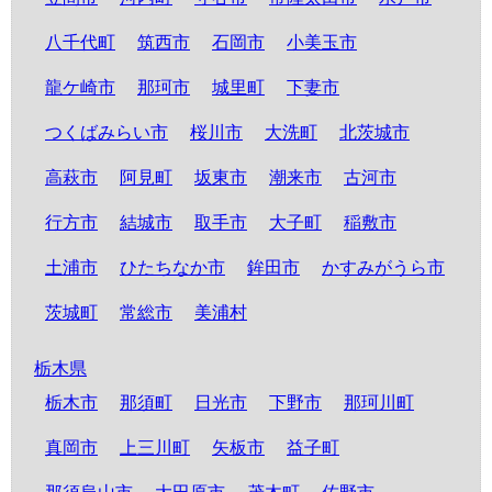
八千代町
筑西市
石岡市
小美玉市
龍ケ崎市
那珂市
城里町
下妻市
つくばみらい市
桜川市
大洗町
北茨城市
高萩市
阿見町
坂東市
潮来市
古河市
行方市
結城市
取手市
大子町
稲敷市
土浦市
ひたちなか市
鉾田市
かすみがうら市
茨城町
常総市
美浦村
栃木県
栃木市
那須町
日光市
下野市
那珂川町
真岡市
上三川町
矢板市
益子町