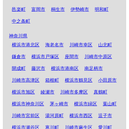
邑楽町
富岡市
桐生市
伊勢崎市
明和町
中之条町
神奈川県
横浜市港北区
海老名市
川崎市幸区
山北町
鎌倉市
横浜市戸塚区
座間市
川崎市中原区
開成町
藤沢市
横浜市港南区
南足柄市
川崎市高津区
箱根町
横浜市鶴見区
小田原市
横浜市旭区
綾瀬市
川崎市多摩区
真鶴町
横浜市神奈川区
茅ヶ崎市
横浜市緑区
葉山町
川崎市宮前区
湯河原町
横浜市西区
逗子市
横浜市瀬谷区
寒川町
川崎市麻生区
愛川町