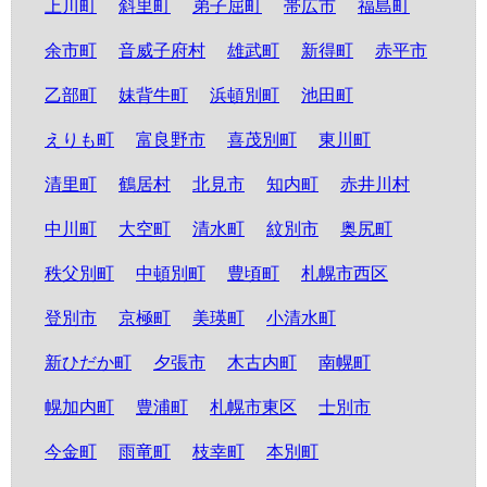
上川町
斜里町
弟子屈町
帯広市
福島町
余市町
音威子府村
雄武町
新得町
赤平市
乙部町
妹背牛町
浜頓別町
池田町
えりも町
富良野市
喜茂別町
東川町
清里町
鶴居村
北見市
知内町
赤井川村
中川町
大空町
清水町
紋別市
奥尻町
秩父別町
中頓別町
豊頃町
札幌市西区
登別市
京極町
美瑛町
小清水町
新ひだか町
夕張市
木古内町
南幌町
幌加内町
豊浦町
札幌市東区
士別市
今金町
雨竜町
枝幸町
本別町