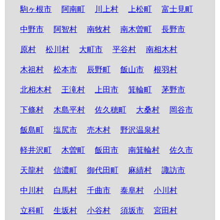
駒ヶ根市
阿南町
川上村
上松町
富士見町
中野市
阿智村
南牧村
南木曽町
長野市
原村
松川村
大町市
平谷村
南相木村
木祖村
松本市
辰野町
飯山市
根羽村
北相木村
王滝村
上田市
箕輪町
茅野市
下條村
木島平村
佐久穂町
大桑村
岡谷市
飯島町
塩尻市
売木村
野沢温泉村
軽井沢町
木曽町
飯田市
南箕輪村
佐久市
天龍村
信濃町
御代田町
麻績村
諏訪市
中川村
白馬村
千曲市
泰阜村
小川村
立科町
生坂村
小谷村
須坂市
宮田村