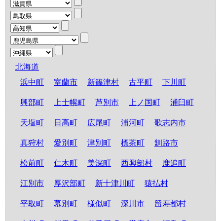
北海道
浜中町
室蘭市
新篠津村
古平町
下川町
興部町
上士幌町
芦別市
上ノ国町
浦臼町
天塩町
日高町
広尾町
浦河町
歌志内市
真狩村
愛別町
津別町
標茶町
釧路市
松前町
仁木町
美深町
西興部村
鹿追町
江別市
厚沢部町
新十津川町
猿払村
平取町
幕別町
様似町
深川市
留寿都村