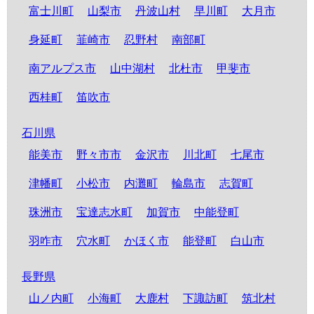
富士川町
山梨市
丹波山村
早川町
大月市
身延町
韮崎市
忍野村
南部町
南アルプス市
山中湖村
北杜市
甲斐市
西桂町
笛吹市
石川県
能美市
野々市市
金沢市
川北町
七尾市
津幡町
小松市
内灘町
輪島市
志賀町
珠洲市
宝達志水町
加賀市
中能登町
羽咋市
穴水町
かほく市
能登町
白山市
長野県
山ノ内町
小海町
大鹿村
下諏訪町
筑北村