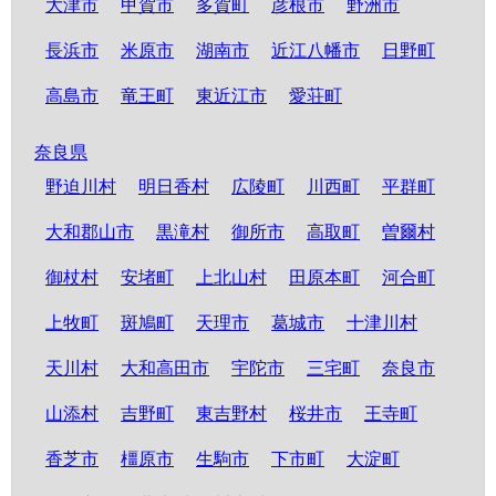
大津市
甲賀市
多賀町
彦根市
野洲市
長浜市
米原市
湖南市
近江八幡市
日野町
高島市
竜王町
東近江市
愛荘町
奈良県
野迫川村
明日香村
広陵町
川西町
平群町
大和郡山市
黒滝村
御所市
高取町
曽爾村
御杖村
安堵町
上北山村
田原本町
河合町
上牧町
斑鳩町
天理市
葛城市
十津川村
天川村
大和高田市
宇陀市
三宅町
奈良市
山添村
吉野町
東吉野村
桜井市
王寺町
香芝市
橿原市
生駒市
下市町
大淀町