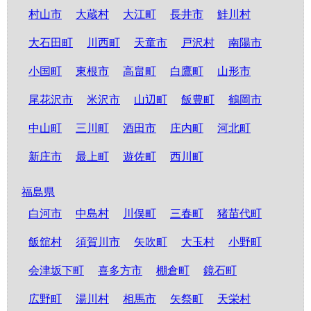
村山市
大蔵村
大江町
長井市
鮭川村
大石田町
川西町
天童市
戸沢村
南陽市
小国町
東根市
高畠町
白鷹町
山形市
尾花沢市
米沢市
山辺町
飯豊町
鶴岡市
中山町
三川町
酒田市
庄内町
河北町
新庄市
最上町
遊佐町
西川町
福島県
白河市
中島村
川俣町
三春町
猪苗代町
飯舘村
須賀川市
矢吹町
大玉村
小野町
会津坂下町
喜多方市
棚倉町
鏡石町
広野町
湯川村
相馬市
矢祭町
天栄村