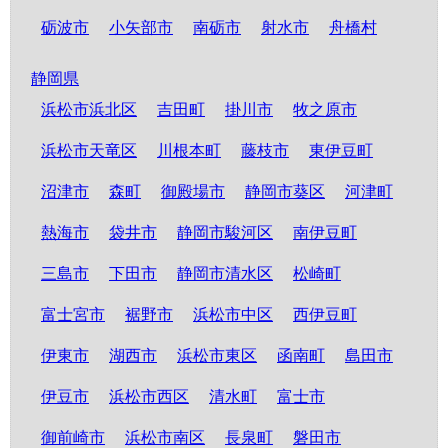
砺波市
小矢部市
南砺市
射水市
舟橋村
静岡県
浜松市浜北区
吉田町
掛川市
牧之原市
浜松市天竜区
川根本町
藤枝市
東伊豆町
沼津市
森町
御殿場市
静岡市葵区
河津町
熱海市
袋井市
静岡市駿河区
南伊豆町
三島市
下田市
静岡市清水区
松崎町
富士宮市
裾野市
浜松市中区
西伊豆町
伊東市
湖西市
浜松市東区
函南町
島田市
伊豆市
浜松市西区
清水町
富士市
御前崎市
浜松市南区
長泉町
磐田市