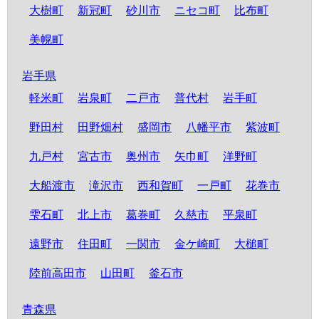
大樹町
新冠町
砂川市
ニセコ町
比布町
美幌町
岩手県
軽米町
岩泉町
二戸市
普代村
岩手町
野田村
田野畑村
盛岡市
八幡平市
紫波町
九戸村
宮古市
奥州市
矢巾町
洋野町
大船渡市
滝沢市
西和賀町
一戸町
花巻市
雫石町
北上市
葛巻町
久慈市
平泉町
遠野市
住田町
一関市
金ケ崎町
大槌町
陸前高田市
山田町
釜石市
青森県