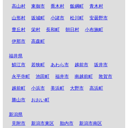
高山村
東御市
喬木村
飯綱町
青木村
山形村
坂城町
小諸市
松川町
安曇野市
豊丘村
栄村
長和町
朝日村
小布施町
伊那市
高森町
福井県
鯖江市
若狭町
あわら市
越前市
坂井市
永平寺町
池田町
福井市
南越前町
敦賀市
越前町
小浜市
美浜町
大野市
高浜町
勝山市
おおい町
新潟県
見附市
新潟市東区
胎内市
新潟市南区