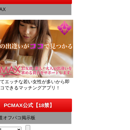
AX
くてエッチな若い女性が多いから即
パコできるマッチングアプリ！
PCMAX公式【18禁】
道オフパコ掲示板