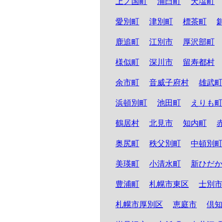
上ノ国町
浦臼町
天塩町
愛別町
津別町
標茶町
鹿追町
江別市
厚沢部町
様似町
深川市
留寿都村
余市町
音威子府村
雄武
浜頓別町
池田町
えりも
鶴居村
北見市
知内町
奥尻町
秩父別町
中頓別
美瑛町
小清水町
新ひだ
豊浦町
札幌市東区
士別
札幌市厚別区
恵庭市
倶