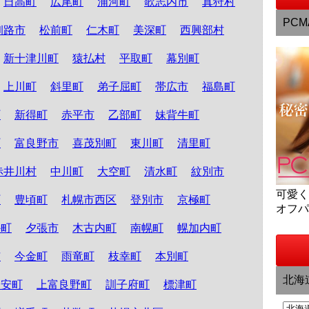
日高町
広尾町
浦河町
歌志内市
真狩村
PCM
釧路市
松前町
仁木町
美深町
西興部村
新十津川町
猿払村
平取町
幕別町
上川町
斜里町
弟子屈町
帯広市
福島町
町
新得町
赤平市
乙部町
妹背牛町
町
富良野市
喜茂別町
東川町
清里町
赤井川村
中川町
大空町
清水町
紋別市
可愛
町
豊頃町
札幌市西区
登別市
京極町
オフ
か町
夕張市
木古内町
南幌町
幌加内町
市
今金町
雨竜町
枝幸町
本別町
北海
知安町
上富良野町
訓子府町
標津町