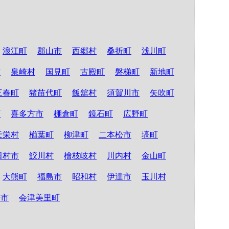
浪江町
郡山市
西郷村
桑折町
浅川町
市
泉崎村
国見町
古殿町
磐梯町
新地町
三春町
猪苗代町
飯舘村
須賀川市
矢吹町
町
喜多方市
棚倉町
鏡石町
広野町
天栄村
楢葉町
柳津町
二本松市
塙町
田村市
鮫川村
檜枝岐村
川内村
金山町
大熊町
福島市
昭和村
伊達市
玉川村
松市
会津美里町