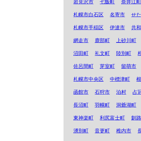
岩見沢市
七飯町
奈井江
札幌市白石区
名寄市
せ
札幌市手稲区
伊達市
共
網走市
鹿部町
上砂川町
沼田町
礼文町
陸別町
佐呂間町
芽室町
留萌市
札幌市中央区
中標津町
函館市
石狩市
泊村
占
長沼町
羽幌町
洞爺湖町
東神楽町
利尻富士町
釧
湧別町
音更町
稚内市