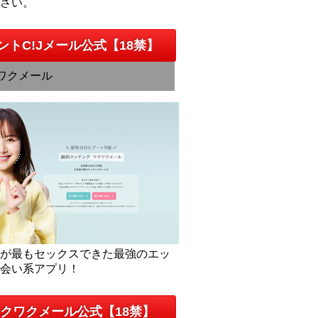
下さい。
ントC!Jメール公式【18禁】
ワクメール
人が最もセックスできた最強のエッ
出会い系アプリ！
クワクメール公式【18禁】