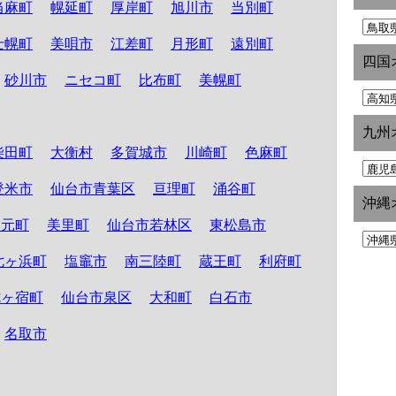
当麻町
幌延町
厚岸町
旭川市
当別町
士幌町
美唄市
江差町
月形町
遠別町
四国
砂川市
ニセコ町
比布町
美幌町
九州
柴田町
大衡村
多賀城市
川崎町
色麻町
登米市
仙台市青葉区
亘理町
涌谷町
沖縄
山元町
美里町
仙台市若林区
東松島市
七ヶ浜町
塩竈市
南三陸町
蔵王町
利府町
七ヶ宿町
仙台市泉区
大和町
白石市
名取市