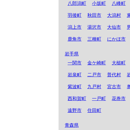
八郎潟町
小坂町
八峰町
羽後町
秋田市
大潟村
潟上市
湯沢市
大仙市
鹿角市
三種町
にかほ市
岩手県
一関市
金ケ崎町
大槌町
岩泉町
二戸市
普代村
紫波町
九戸村
宮古市
西和賀町
一戸町
花巻市
遠野市
住田町
青森県