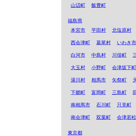
山辺町
飯豊町
福島県
本宮市
平田村
北塩原村
西会津町
葛尾村
いわき
白河市
中島村
川俣町
大玉村
小野町
会津坂下
湯川村
相馬市
矢祭町
下郷町
富岡町
三島町
南相馬市
石川町
只見町
南会津町
双葉町
会津若
東京都