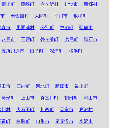
階上町
藤崎町
六ヶ所村
むつ市
新郷村
る市
田舎館村
大間町
平川市
板柳町
青森市
風間浦村
今別町
中泊町
弘前市
八戸市
三戸町
外ヶ浜町
七戸町
黒石市
五所川原市
田子町
深浦町
横浜町
酒田市
庄内町
河北町
新庄市
最上町
舟形町
上山市
真室川町
朝日町
村山市
鮭川村
大石田町
川西町
天童市
戸沢村
高畠町
白鷹町
山形市
尾花沢市
米沢市