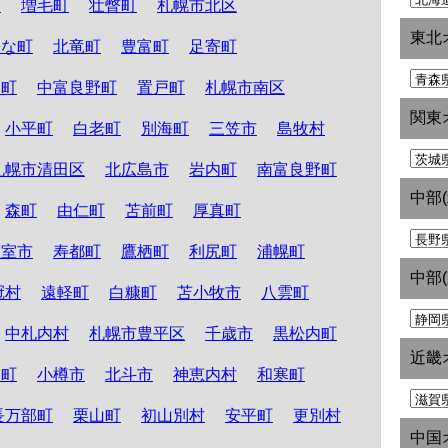
町
増毛町
壮瞥町
札幌市北区
東北
たな町
北竜町
豊富町
足寄町
和町
中富良野町
置戸町
札幌市南区
関東
小平町
白老町
別海町
三笠市
島牧村
札幌市清田区
北広島市
岩内町
南富良野町
中部
森町
由仁町
苫前町
厚真町
根室市
寿都町
鷹栖町
利尻町
浦幌町
中部
冠村
遠軽町
白糠町
苫小牧市
八雲町
中札内村
札幌市豊平区
千歳市
黒松内町
近畿
路町
小樽市
北斗市
神恵内村
和寒町
長万部町
栗山町
初山別村
安平町
更別村
中国