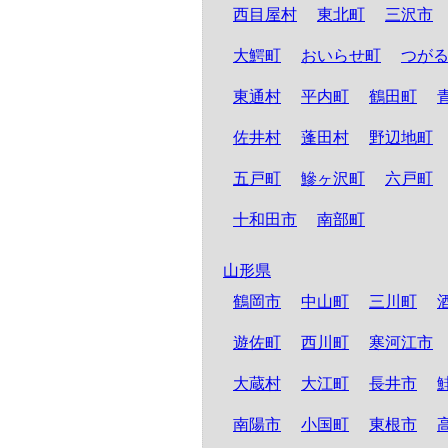
西目屋村
東北町
三沢市
大鰐町
おいらせ町
つが
東通村
平内町
鶴田町
佐井村
蓬田村
野辺地町
五戸町
鰺ヶ沢町
六戸町
十和田市
南部町
山形県
鶴岡市
中山町
三川町
遊佐町
西川町
寒河江市
大蔵村
大江町
長井市
南陽市
小国町
東根市