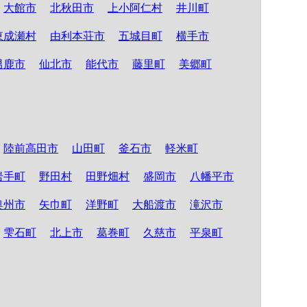
大館市
北秋田市
上小阿仁村
井川町
東成瀬村
由利本荘市
五城目町
横手市
男鹿市
仙北市
能代市
藤里町
美郷町
陸前高田市
山田町
釜石市
軽米町
岩手町
野田村
田野畑村
盛岡市
八幡平市
奥州市
矢巾町
洋野町
大船渡市
滝沢市
雫石町
北上市
葛巻町
久慈市
平泉町