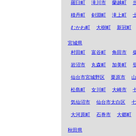
羅臼町
滝川市
蘭越町
積丹町
剣淵町
滝上町
むかわ町
大樹町
新冠町
宮城県
村田町
富谷町
角田市
岩沼市
丸森町
加美町
仙台市宮城野区
栗原市
松島町
女川町
大崎市
気仙沼市
仙台市太白区
大河原町
石巻市
大郷町
秋田県