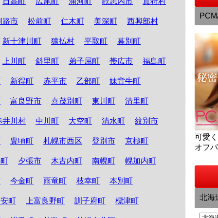
日高町
広尾町
浦河町
歌志内市
真狩村
PCM
釧路市
松前町
仁木町
美深町
西興部村
新十津川町
猿払村
平取町
幕別町
上川町
斜里町
弟子屈町
帯広市
福島町
町
新得町
赤平市
乙部町
妹背牛町
町
富良野市
喜茂別町
東川町
清里町
赤井川村
中川町
大空町
清水町
紋別市
可愛
町
豊頃町
札幌市西区
登別市
京極町
オフ
か町
夕張市
木古内町
南幌町
幌加内町
市
今金町
雨竜町
枝幸町
本別町
北海
知安町
上富良野町
訓子府町
標津町