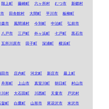
階上町
藤崎町
六ヶ所村
むつ市
新郷村
る市
田舎館村
大間町
平川市
板柳町
青森市
風間浦村
今別町
中泊町
弘前市
八戸市
三戸町
外ヶ浜町
七戸町
黒石市
五所川原市
田子町
深浦町
横浜町
酒田市
庄内町
河北町
新庄市
最上町
舟形町
上山市
真室川町
朝日町
村山市
鮭川村
大石田町
川西町
天童市
戸沢村
高畠町
白鷹町
山形市
尾花沢市
米沢市