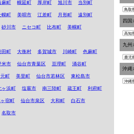
当麻町
幌延町
厚岸町
旭川市
当別町
士幌町
美唄市
江差町
月形町
遠別町
四国
砂川市
ニセコ町
比布町
美幌町
九州
柴田町
大衡村
多賀城市
川崎町
色麻町
登米市
仙台市青葉区
亘理町
涌谷町
沖縄
山元町
美里町
仙台市若林区
東松島市
七ヶ浜町
塩竈市
南三陸町
蔵王町
利府町
七ヶ宿町
仙台市泉区
大和町
白石市
名取市