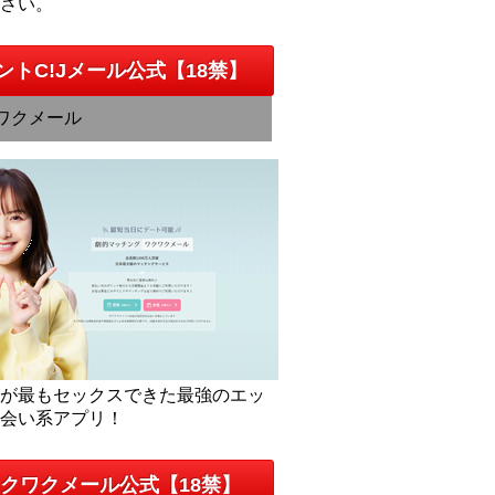
下さい。
ントC!Jメール公式【18禁】
ワクメール
人が最もセックスできた最強のエッ
出会い系アプリ！
クワクメール公式【18禁】