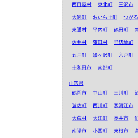
西目屋村
東北町
三沢市
大鰐町
おいらせ町
つが
東通村
平内町
鶴田町
佐井村
蓬田村
野辺地町
五戸町
鰺ヶ沢町
六戸町
十和田市
南部町
山形県
鶴岡市
中山町
三川町
遊佐町
西川町
寒河江市
大蔵村
大江町
長井市
南陽市
小国町
東根市