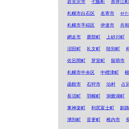
岩見沢市
七飯町
奈井江
札幌市白石区
名寄市
せ
札幌市手稲区
伊達市
共
網走市
鹿部町
上砂川町
沼田町
礼文町
陸別町
佐呂間町
芽室町
留萌市
札幌市中央区
中標津町
函館市
石狩市
泊村
占
長沼町
羽幌町
洞爺湖町
東神楽町
利尻富士町
釧
湧別町
音更町
稚内市