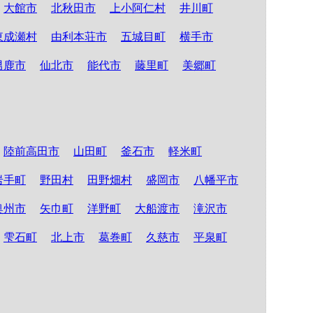
大館市
北秋田市
上小阿仁村
井川町
東成瀬村
由利本荘市
五城目町
横手市
男鹿市
仙北市
能代市
藤里町
美郷町
陸前高田市
山田町
釜石市
軽米町
岩手町
野田村
田野畑村
盛岡市
八幡平市
奥州市
矢巾町
洋野町
大船渡市
滝沢市
雫石町
北上市
葛巻町
久慈市
平泉町