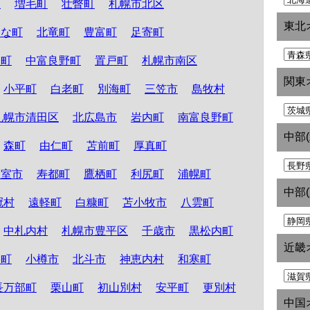
町
増毛町
壮瞥町
札幌市北区
東北
たな町
北竜町
豊富町
足寄町
和町
中富良野町
置戸町
札幌市南区
関東
小平町
白老町
別海町
三笠市
島牧村
札幌市清田区
北広島市
岩内町
南富良野町
中部
森町
由仁町
苫前町
厚真町
根室市
寿都町
鷹栖町
利尻町
浦幌町
中部
冠村
遠軽町
白糠町
苫小牧市
八雲町
中札内村
札幌市豊平区
千歳市
黒松内町
近畿
路町
小樽市
北斗市
神恵内村
和寒町
長万部町
栗山町
初山別村
安平町
更別村
中国