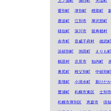
上ノ国町
浦臼町
天塩町
愛別町
津別町
標茶町
鹿追町
江別市
厚沢部町
様似町
深川市
留寿都村
余市町
音威子府村
雄武
浜頓別町
池田町
えりも
鶴居村
北見市
知内町
奥尻町
秩父別町
中頓別
美瑛町
小清水町
新ひだ
豊浦町
札幌市東区
士別
札幌市厚別区
恵庭市
倶