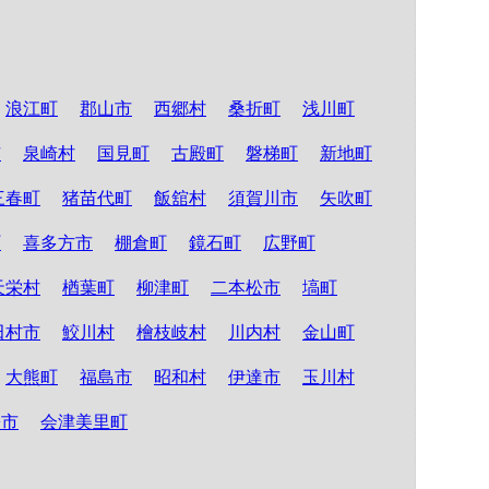
浪江町
郡山市
西郷村
桑折町
浅川町
市
泉崎村
国見町
古殿町
磐梯町
新地町
三春町
猪苗代町
飯舘村
須賀川市
矢吹町
町
喜多方市
棚倉町
鏡石町
広野町
天栄村
楢葉町
柳津町
二本松市
塙町
田村市
鮫川村
檜枝岐村
川内村
金山町
大熊町
福島市
昭和村
伊達市
玉川村
松市
会津美里町