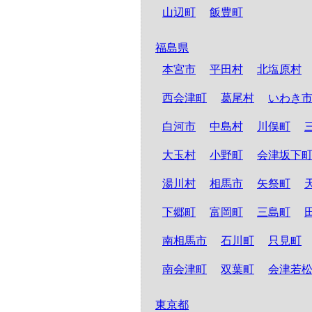
山辺町
飯豊町
福島県
本宮市
平田村
北塩原村
西会津町
葛尾村
いわき
白河市
中島村
川俣町
大玉村
小野町
会津坂下
湯川村
相馬市
矢祭町
下郷町
富岡町
三島町
南相馬市
石川町
只見町
南会津町
双葉町
会津若
東京都