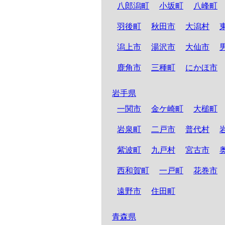
八郎潟町
小坂町
八峰町
羽後町
秋田市
大潟村
潟上市
湯沢市
大仙市
鹿角市
三種町
にかほ市
岩手県
一関市
金ケ崎町
大槌町
岩泉町
二戸市
普代村
紫波町
九戸村
宮古市
西和賀町
一戸町
花巻市
遠野市
住田町
青森県