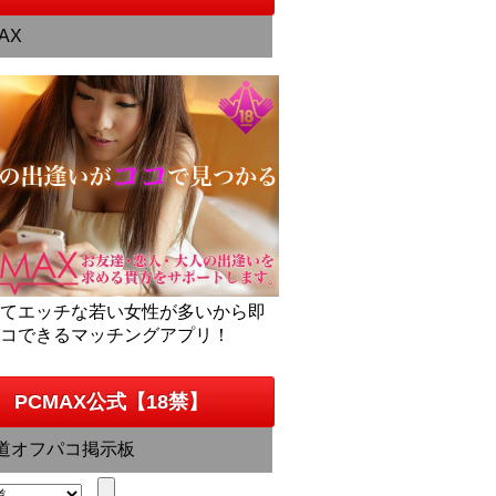
AX
くてエッチな若い女性が多いから即
パコできるマッチングアプリ！
PCMAX公式【18禁】
道オフパコ掲示板