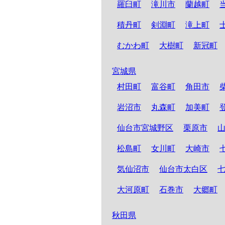
羅臼町
滝川市
蘭越町
積丹町
剣淵町
滝上町
むかわ町
大樹町
新冠町
宮城県
村田町
富谷町
角田市
岩沼市
丸森町
加美町
仙台市宮城野区
栗原市
松島町
女川町
大崎市
気仙沼市
仙台市太白区
大河原町
石巻市
大郷町
秋田県