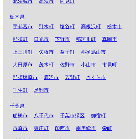
北茨城市
高萩市
阿見町
栃木県
宇都宮市
野木町
塩谷町
高根沢町
栃木市
那須町
日光市
下野市
那珂川町
真岡市
上三川町
矢板市
益子町
那須烏山市
大田原市
茂木町
佐野市
小山市
市貝町
那須塩原市
鹿沼市
芳賀町
さくら市
壬生町
足利市
千葉県
船橋市
八千代市
千葉市緑区
御宿町
市原市
東庄町
印西市
南房総市
栄町