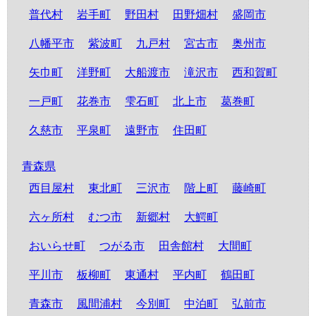
普代村
岩手町
野田村
田野畑村
盛岡市
八幡平市
紫波町
九戸村
宮古市
奥州市
矢巾町
洋野町
大船渡市
滝沢市
西和賀町
一戸町
花巻市
雫石町
北上市
葛巻町
久慈市
平泉町
遠野市
住田町
青森県
西目屋村
東北町
三沢市
階上町
藤崎町
六ヶ所村
むつ市
新郷村
大鰐町
おいらせ町
つがる市
田舎館村
大間町
平川市
板柳町
東通村
平内町
鶴田町
青森市
風間浦村
今別町
中泊町
弘前市