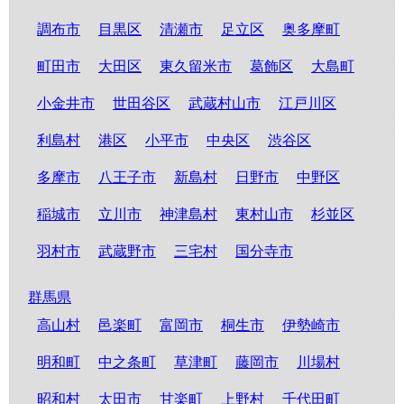
調布市
目黒区
清瀬市
足立区
奥多摩町
町田市
大田区
東久留米市
葛飾区
大島町
小金井市
世田谷区
武蔵村山市
江戸川区
利島村
港区
小平市
中央区
渋谷区
多摩市
八王子市
新島村
日野市
中野区
稲城市
立川市
神津島村
東村山市
杉並区
羽村市
武蔵野市
三宅村
国分寺市
群馬県
高山村
邑楽町
富岡市
桐生市
伊勢崎市
明和町
中之条町
草津町
藤岡市
川場村
昭和村
太田市
甘楽町
上野村
千代田町