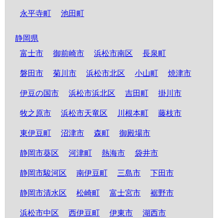
永平寺町
池田町
静岡県
富士市
御前崎市
浜松市南区
長泉町
磐田市
菊川市
浜松市北区
小山町
焼津市
伊豆の国市
浜松市浜北区
吉田町
掛川市
牧之原市
浜松市天竜区
川根本町
藤枝市
東伊豆町
沼津市
森町
御殿場市
静岡市葵区
河津町
熱海市
袋井市
静岡市駿河区
南伊豆町
三島市
下田市
静岡市清水区
松崎町
富士宮市
裾野市
浜松市中区
西伊豆町
伊東市
湖西市