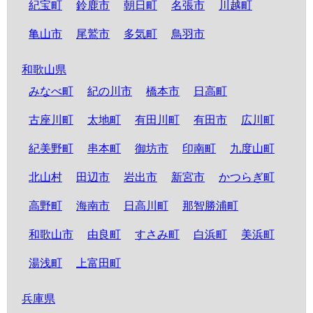
紀宝町
鈴鹿市
朝日町
名張市
川越町
亀山市
尾鷲市
多気町
鳥羽市
和歌山県
みなべ町
紀の川市
橋本市
日高町
古座川町
太地町
有田川町
有田市
広川町
紀美野町
串本町
御坊市
印南町
九度山町
北山村
田辺市
岩出市
新宮市
かつらぎ町
高野町
海南市
日高川町
那智勝浦町
和歌山市
由良町
すさみ町
白浜町
美浜町
湯浅町
上富田町
兵庫県