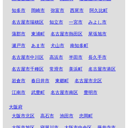
知多市
岡崎市
弥富市
西尾市
阿久比町
名古屋市瑞穂区
知立市
一宮市
みよし市
蒲郡市
東浦町
名古屋市熱田区
尾張旭市
瀬戸市
あま市
犬山市
南知多町
名古屋市中川区
高浜市
半田市
長久手市
名古屋市千種区
常滑市
美浜町
名古屋市港区
岩倉市
春日井市
東郷町
名古屋市北区
江南市
武豊町
名古屋市南区
豊明市
大阪府
大阪市北区
高石市
池田市
忠岡町
大阪市旭区
寝屋川市
大阪市中央区
藤井寺市