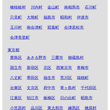
檜枝岐村
川内村
金山町
南相馬市
石川町
只見町
大熊町
福島市
昭和村
伊達市
玉川村
南会津町
双葉町
会津若松市
会津美里町
東京都
豊島区
あきる野市
三鷹市
御蔵島村
国立市
新宿区
北区
西東京市
青梅市
八丈町
墨田区
福生市
荒川区
瑞穂町
台東区
文京区
府中市
青ヶ島村
千代田区
江東区
狛江市
板橋区
日の出町
昭島市
小笠原村
品川区
東大和市
練馬区
檜原村