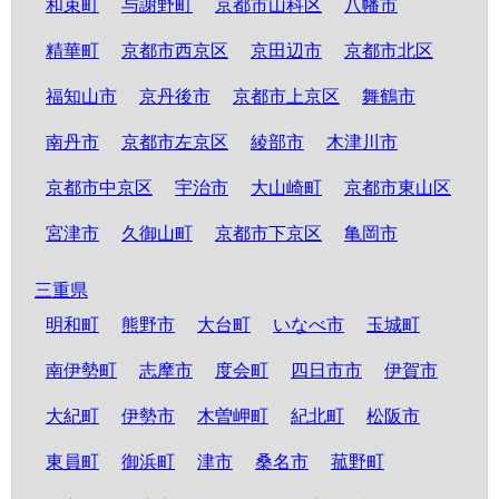
和束町
与謝野町
京都市山科区
八幡市
精華町
京都市西京区
京田辺市
京都市北区
福知山市
京丹後市
京都市上京区
舞鶴市
南丹市
京都市左京区
綾部市
木津川市
京都市中京区
宇治市
大山崎町
京都市東山区
宮津市
久御山町
京都市下京区
亀岡市
三重県
明和町
熊野市
大台町
いなべ市
玉城町
南伊勢町
志摩市
度会町
四日市市
伊賀市
大紀町
伊勢市
木曽岬町
紀北町
松阪市
東員町
御浜町
津市
桑名市
菰野町