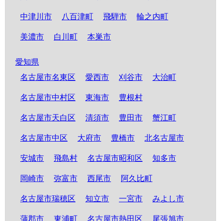
中津川市
八百津町
飛騨市
輪之内町
美濃市
白川町
本巣市
愛知県
名古屋市名東区
愛西市
刈谷市
大治町
名古屋市中村区
東海市
豊根村
名古屋市天白区
清須市
豊田市
蟹江町
名古屋市中区
大府市
豊橋市
北名古屋市
安城市
飛島村
名古屋市昭和区
知多市
岡崎市
弥富市
西尾市
阿久比町
名古屋市瑞穂区
知立市
一宮市
みよし市
蒲郡市
東浦町
名古屋市熱田区
尾張旭市