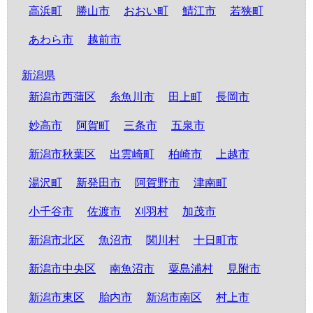
高浜町
勝山市
おおい町
鯖江市
若狭町
あわら市
越前市
新潟県
新潟市西蒲区
糸魚川市
田上町
長岡市
妙高市
阿賀町
三条市
五泉市
新潟市秋葉区
出雲崎町
柏崎市
上越市
湯沢町
新発田市
阿賀野市
津南町
小千谷市
佐渡市
刈羽村
加茂市
新潟市北区
魚沼市
関川村
十日町市
新潟市中央区
南魚沼市
粟島浦村
見附市
新潟市東区
胎内市
新潟市南区
村上市