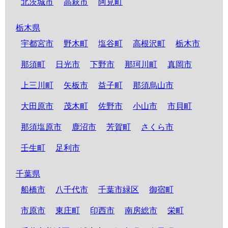
北茨城市
高萩市
阿見町
栃木県
宇都宮市
野木町
塩谷町
高根沢町
栃木市
那須町
日光市
下野市
那珂川町
真岡市
上三川町
矢板市
益子町
那須烏山市
大田原市
茂木町
佐野市
小山市
市貝町
那須塩原市
鹿沼市
芳賀町
さくら市
壬生町
足利市
千葉県
船橋市
八千代市
千葉市緑区
御宿町
市原市
東庄町
印西市
南房総市
栄町