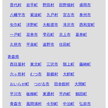
普代村
岩手町
野田村
田野畑村
盛岡市
八幡平市
紫波町
九戸村
宮古市
奥州市
矢巾町
洋野町
大船渡市
滝沢市
西和賀町
一戸町
花巻市
雫石町
北上市
葛巻町
久慈市
平泉町
遠野市
住田町
青森県
西目屋村
東北町
三沢市
階上町
藤崎町
六ヶ所村
むつ市
新郷村
大鰐町
おいらせ町
つがる市
田舎館村
大間町
平川市
板柳町
東通村
平内町
鶴田町
青森市
風間浦村
今別町
中泊町
弘前市