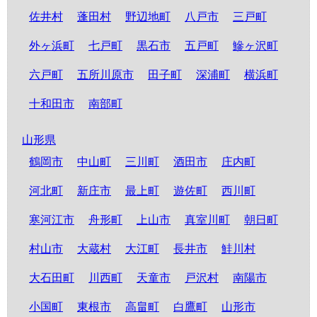
佐井村
蓬田村
野辺地町
八戸市
三戸町
外ヶ浜町
七戸町
黒石市
五戸町
鰺ヶ沢町
六戸町
五所川原市
田子町
深浦町
横浜町
十和田市
南部町
山形県
鶴岡市
中山町
三川町
酒田市
庄内町
河北町
新庄市
最上町
遊佐町
西川町
寒河江市
舟形町
上山市
真室川町
朝日町
村山市
大蔵村
大江町
長井市
鮭川村
大石田町
川西町
天童市
戸沢村
南陽市
小国町
東根市
高畠町
白鷹町
山形市