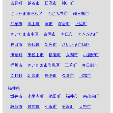
吉見町
越谷市
日高市
神川町
さいたま市浦和区
ふじみ野市
鶴ヶ島市
加須市
鳩山町
蕨市
寄居町
上里町
さいたま市南区
白岡市
本庄市
ときがわ町
戸田市
宮代町
新座市
さいたま市緑区
伊奈町
東松山市
横瀬町
入間市
小鹿野町
桶川市
さいたま市岩槻区
三芳町
春日部市
皆野町
朝霞市
長瀞町
久喜市
川越市
福井県
坂井市
永平寺町
池田町
福井市
南越前町
敦賀市
越前町
小浜市
美浜町
大野市