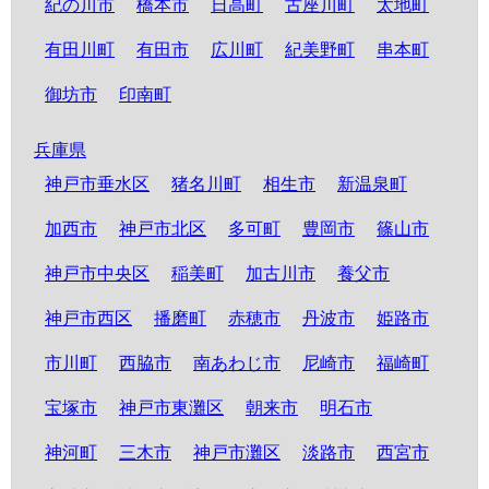
紀の川市
橋本市
日高町
古座川町
太地町
有田川町
有田市
広川町
紀美野町
串本町
御坊市
印南町
兵庫県
神戸市垂水区
猪名川町
相生市
新温泉町
加西市
神戸市北区
多可町
豊岡市
篠山市
神戸市中央区
稲美町
加古川市
養父市
神戸市西区
播磨町
赤穂市
丹波市
姫路市
市川町
西脇市
南あわじ市
尼崎市
福崎町
宝塚市
神戸市東灘区
朝来市
明石市
神河町
三木市
神戸市灘区
淡路市
西宮市