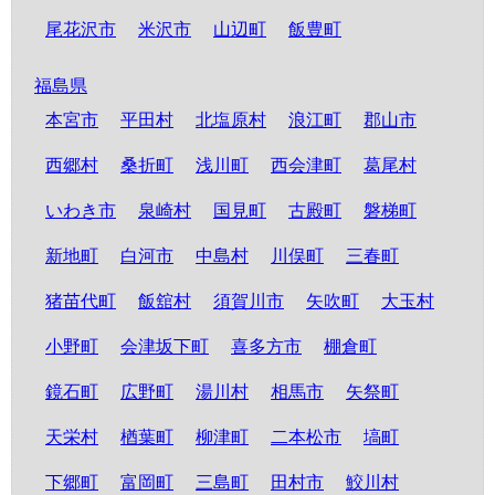
尾花沢市
米沢市
山辺町
飯豊町
福島県
本宮市
平田村
北塩原村
浪江町
郡山市
西郷村
桑折町
浅川町
西会津町
葛尾村
いわき市
泉崎村
国見町
古殿町
磐梯町
新地町
白河市
中島村
川俣町
三春町
猪苗代町
飯舘村
須賀川市
矢吹町
大玉村
小野町
会津坂下町
喜多方市
棚倉町
鏡石町
広野町
湯川村
相馬市
矢祭町
天栄村
楢葉町
柳津町
二本松市
塙町
下郷町
富岡町
三島町
田村市
鮫川村