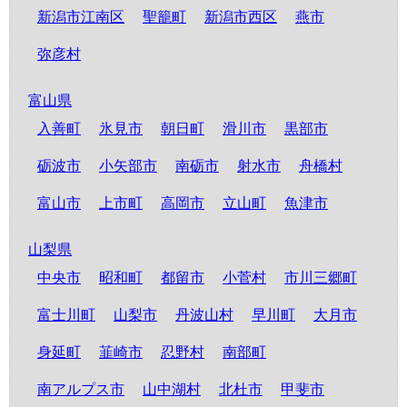
新潟市江南区
聖籠町
新潟市西区
燕市
弥彦村
富山県
入善町
氷見市
朝日町
滑川市
黒部市
砺波市
小矢部市
南砺市
射水市
舟橋村
富山市
上市町
高岡市
立山町
魚津市
山梨県
中央市
昭和町
都留市
小菅村
市川三郷町
富士川町
山梨市
丹波山村
早川町
大月市
身延町
韮崎市
忍野村
南部町
南アルプス市
山中湖村
北杜市
甲斐市