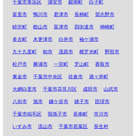
千葉市美浜区
浦安市
鋸南町
白子町
富里市
鴨川市
君津市
長柄町
習志野市
睦沢町
館山市
富津市
四街道市
神崎町
多古町
木更津市
白井市
袖ケ浦市
九十九里町
柏市
茂原市
横芝光町
野田市
松戸市
勝浦市
一宮町
芝山町
香取市
東金市
千葉市中央区
佐倉市
酒々井町
大網白里市
千葉市花見川区
成田市
山武市
八街市
旭市
鎌ケ谷市
銚子市
匝瑳市
千葉市稲毛区
我孫子市
長南町
市川市
いすみ市
流山市
千葉市若葉区
長生村