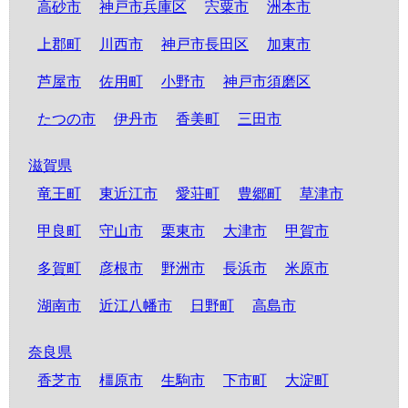
高砂市
神戸市兵庫区
宍粟市
洲本市
上郡町
川西市
神戸市長田区
加東市
芦屋市
佐用町
小野市
神戸市須磨区
たつの市
伊丹市
香美町
三田市
滋賀県
竜王町
東近江市
愛荘町
豊郷町
草津市
甲良町
守山市
栗東市
大津市
甲賀市
多賀町
彦根市
野洲市
長浜市
米原市
湖南市
近江八幡市
日野町
高島市
奈良県
香芝市
橿原市
生駒市
下市町
大淀町