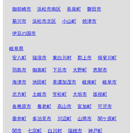
御前崎市
浜松市南区
長泉町
磐田市
菊川市
浜松市北区
小山町
焼津市
伊豆の国市
岐阜県
安八町
瑞浪市
東白川村
郡上市
揖斐川町
羽島市
御嵩町
下呂市
大野町
恵那市
海津市
池田町
美濃加茂市
岐南町
岐阜市
北方町
土岐市
笠松町
大垣市
坂祝町
各務原市
養老町
高山市
富加町
可児市
垂井町
多治見市
川辺町
山県市
関ケ原町
関市
七宗町
白川村
瑞穂市
神戸町