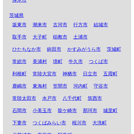
厚木市
茨城県
坂東市
潮来市
古河市
行方市
結城市
取手市
大子町
稲敷市
土浦市
ひたちなか市
鉾田市
かすみがうら市
茨城町
常総市
美浦村
境町
牛久市
つくば市
利根町
常陸大宮市
神栖市
日立市
五霞町
鹿嶋市
東海村
笠間市
河内町
守谷市
常陸太田市
水戸市
八千代町
筑西市
石岡市
小美玉市
龍ケ崎市
那珂市
城里町
下妻市
つくばみらい市
桜川市
大洗町