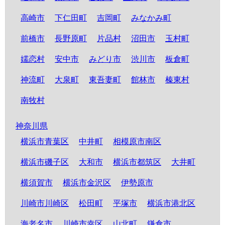
高崎市
下仁田町
吉岡町
みなかみ町
前橋市
長野原町
片品村
沼田市
玉村町
嬬恋村
安中市
みどり市
渋川市
板倉町
神流町
大泉町
東吾妻町
館林市
榛東村
南牧村
神奈川県
横浜市青葉区
中井町
相模原市南区
横浜市磯子区
大和市
横浜市都筑区
大井町
横須賀市
横浜市金沢区
伊勢原市
川崎市川崎区
松田町
平塚市
横浜市港北区
海老名市
川崎市幸区
山北町
鎌倉市