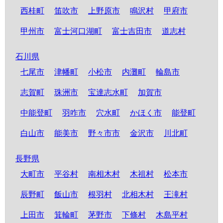
西桂町
笛吹市
上野原市
鳴沢村
甲府市
甲州市
富士河口湖町
富士吉田市
道志村
石川県
七尾市
津幡町
小松市
内灘町
輪島市
志賀町
珠洲市
宝達志水町
加賀市
中能登町
羽咋市
穴水町
かほく市
能登町
白山市
能美市
野々市市
金沢市
川北町
長野県
大町市
平谷村
南相木村
木祖村
松本市
辰野町
飯山市
根羽村
北相木村
王滝村
上田市
箕輪町
茅野市
下條村
木島平村