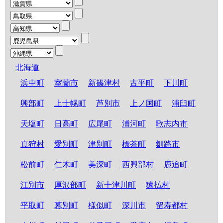
北海道
浜中町
室蘭市
新篠津村
古平町
下川町
興部町
上士幌町
芦別市
上ノ国町
浦臼町
天塩町
日高町
広尾町
浦河町
歌志内市
真狩村
愛別町
津別町
標茶町
釧路市
松前町
仁木町
美深町
西興部村
鹿追町
江別市
厚沢部町
新十津川町
猿払村
平取町
幕別町
様似町
深川市
留寿都村