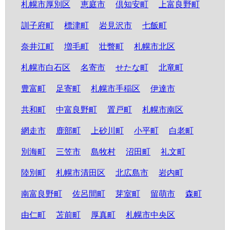
札幌市厚別区
恵庭市
倶知安町
上富良野町
訓子府町
標津町
岩見沢市
七飯町
奈井江町
増毛町
壮瞥町
札幌市北区
札幌市白石区
名寄市
せたな町
北竜町
豊富町
足寄町
札幌市手稲区
伊達市
共和町
中富良野町
置戸町
札幌市南区
網走市
鹿部町
上砂川町
小平町
白老町
別海町
三笠市
島牧村
沼田町
礼文町
陸別町
札幌市清田区
北広島市
岩内町
南富良野町
佐呂間町
芽室町
留萌市
森町
由仁町
苫前町
厚真町
札幌市中央区