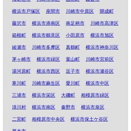
横浜市戸塚区
座間市
川崎市中原区
開成町
藤沢市
横浜市港南区
南足柄市
川崎市高津区
箱根町
横浜市鶴見区
小田原市
横浜市旭区
綾瀬市
川崎市多摩区
真鶴町
横浜市神奈川区
茅ヶ崎市
横浜市緑区
葉山町
川崎市宮前区
湯河原町
横浜市西区
逗子市
横浜市瀬谷区
寒川町
川崎市麻生区
愛川町
横浜市中区
三浦市
横浜市栄区
大磯町
相模原市緑区
清川村
横浜市南区
秦野市
横浜市泉区
二宮町
相模原市中央区
横浜市保土ケ谷区