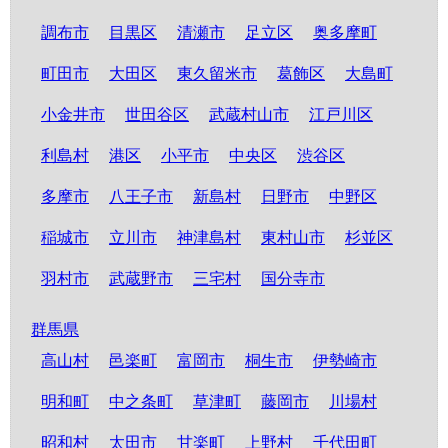
調布市
目黒区
清瀬市
足立区
奥多摩町
町田市
大田区
東久留米市
葛飾区
大島町
小金井市
世田谷区
武蔵村山市
江戸川区
利島村
港区
小平市
中央区
渋谷区
多摩市
八王子市
新島村
日野市
中野区
稲城市
立川市
神津島村
東村山市
杉並区
羽村市
武蔵野市
三宅村
国分寺市
群馬県
高山村
邑楽町
富岡市
桐生市
伊勢崎市
明和町
中之条町
草津町
藤岡市
川場村
昭和村
太田市
甘楽町
上野村
千代田町