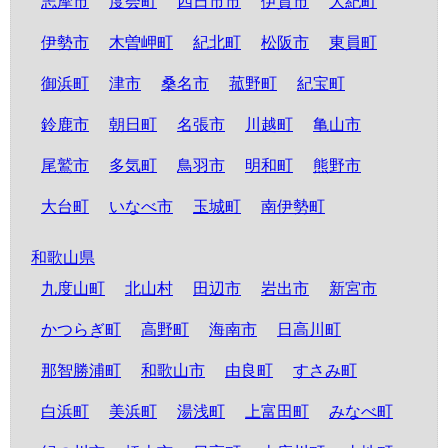
志摩市
度会町
四日市市
伊賀市
大紀町
伊勢市
木曽岬町
紀北町
松阪市
東員町
御浜町
津市
桑名市
菰野町
紀宝町
鈴鹿市
朝日町
名張市
川越町
亀山市
尾鷲市
多気町
鳥羽市
明和町
熊野市
大台町
いなべ市
玉城町
南伊勢町
和歌山県
九度山町
北山村
田辺市
岩出市
新宮市
かつらぎ町
高野町
海南市
日高川町
那智勝浦町
和歌山市
由良町
すさみ町
白浜町
美浜町
湯浅町
上富田町
みなべ町