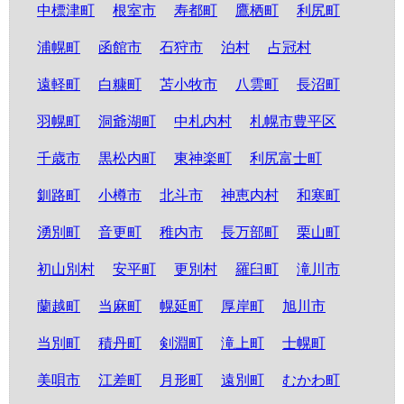
中標津町
根室市
寿都町
鷹栖町
利尻町
浦幌町
函館市
石狩市
泊村
占冠村
遠軽町
白糠町
苫小牧市
八雲町
長沼町
羽幌町
洞爺湖町
中札内村
札幌市豊平区
千歳市
黒松内町
東神楽町
利尻富士町
釧路町
小樽市
北斗市
神恵内村
和寒町
湧別町
音更町
稚内市
長万部町
栗山町
初山別村
安平町
更別村
羅臼町
滝川市
蘭越町
当麻町
幌延町
厚岸町
旭川市
当別町
積丹町
剣淵町
滝上町
士幌町
美唄市
江差町
月形町
遠別町
むかわ町