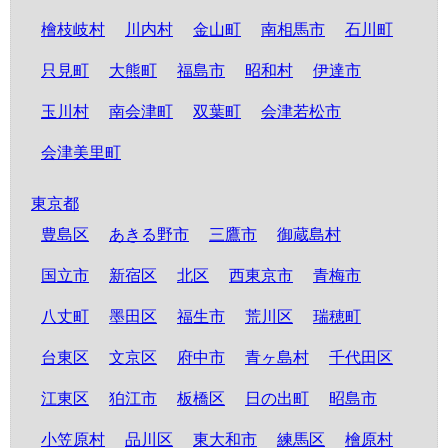
檜枝岐村
川内村
金山町
南相馬市
石川町
只見町
大熊町
福島市
昭和村
伊達市
玉川村
南会津町
双葉町
会津若松市
会津美里町
東京都
豊島区
あきる野市
三鷹市
御蔵島村
国立市
新宿区
北区
西東京市
青梅市
八丈町
墨田区
福生市
荒川区
瑞穂町
台東区
文京区
府中市
青ヶ島村
千代田区
江東区
狛江市
板橋区
日の出町
昭島市
小笠原村
品川区
東大和市
練馬区
檜原村