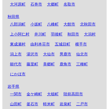
大河原町
石巻市
大郷町
名取市
秋田県
八郎潟町
小坂町
八峰町
大館市
北秋田市
上小阿仁村
井川町
羽後町
秋田市
大潟村
東成瀬村
由利本荘市
五城目町
横手市
潟上市
湯沢市
大仙市
男鹿市
仙北市
能代市
藤里町
美郷町
鹿角市
三種町
にかほ市
岩手県
一関市
金ケ崎町
大槌町
陸前高田市
山田町
釜石市
軽米町
岩泉町
二戸市