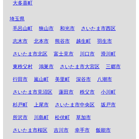
大多喜町
埼玉県
毛呂山町
狭山市
和光市
さいたま市西区
志木市
北本市
熊谷市
越生町
羽生市
さいたま市北区
富士見市
川口市
滑川町
東秩父村
鴻巣市
さいたま市大宮区
三郷市
行田市
嵐山町
美里町
深谷市
八潮市
さいたま市見沼区
蓮田市
秩父市
小川町
杉戸町
上尾市
さいたま市中央区
坂戸市
所沢市
川島町
松伏町
草加市
さいたま市桜区
吉川市
幸手市
飯能市