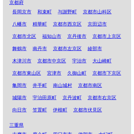
京都府
長岡京市
和束町
与謝野町
京都市山科区
八幡市
精華町
京都市西京区
京田辺市
京都市北区
福知山市
京丹後市
京都市上京区
舞鶴市
南丹市
京都市左京区
綾部市
木津川市
京都市中京区
宇治市
大山崎町
京都市東山区
宮津市
久御山町
京都市下京区
亀岡市
井手町
南山城村
京都市南区
城陽市
宇治田原町
京丹波町
京都市右京区
向日市
笠置町
伊根町
京都市伏見区
三重県