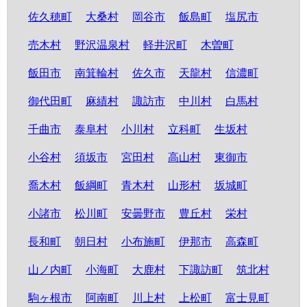
佐久穂町
大桑村
岡谷市
飯島町
塩尻市
売木村
野沢温泉村
軽井沢町
木曽町
飯田市
南箕輪村
佐久市
天龍村
信濃町
御代田町
麻績村
諏訪市
中川村
白馬村
千曲市
泰阜村
小川村
立科町
生坂村
小谷村
須坂市
宮田村
高山村
東御市
喬木村
飯綱町
青木村
山形村
坂城町
小諸市
松川町
安曇野市
豊丘村
栄村
長和町
朝日村
小布施町
伊那市
高森町
山ノ内町
小海町
大鹿村
下諏訪町
筑北村
駒ヶ根市
阿南町
川上村
上松町
富士見町