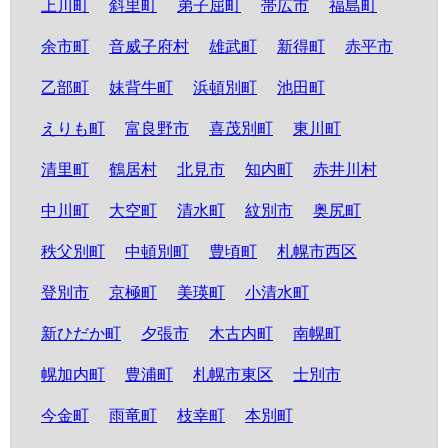
上川町
斜里町
弟子屈町
帯広市
福島町
余市町
音威子府村
雄武町
新得町
赤平市
乙部町
妹背牛町
浜頓別町
池田町
えりも町
富良野市
喜茂別町
東川町
清里町
鶴居村
北見市
知内町
赤井川村
中川町
大空町
清水町
紋別市
奥尻町
秩父別町
中頓別町
豊頃町
札幌市西区
登別市
京極町
美瑛町
小清水町
新ひだか町
夕張市
木古内町
南幌町
幌加内町
豊浦町
札幌市東区
士別市
今金町
雨竜町
枝幸町
本別町