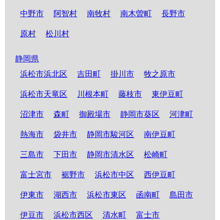
中野市
阿智村
南牧村
南木曽町
長野市
原村
松川村
静岡県
浜松市浜北区
吉田町
掛川市
牧之原市
浜松市天竜区
川根本町
藤枝市
東伊豆町
沼津市
森町
御殿場市
静岡市葵区
河津町
熱海市
袋井市
静岡市駿河区
南伊豆町
三島市
下田市
静岡市清水区
松崎町
富士宮市
裾野市
浜松市中区
西伊豆町
伊東市
湖西市
浜松市東区
函南町
島田市
伊豆市
浜松市西区
清水町
富士市