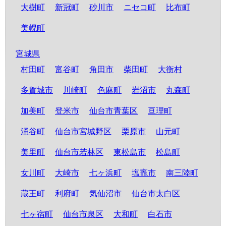
大樹町
新冠町
砂川市
ニセコ町
比布町
美幌町
宮城県
村田町
富谷町
角田市
柴田町
大衡村
多賀城市
川崎町
色麻町
岩沼市
丸森町
加美町
登米市
仙台市青葉区
亘理町
涌谷町
仙台市宮城野区
栗原市
山元町
美里町
仙台市若林区
東松島市
松島町
女川町
大崎市
七ヶ浜町
塩竈市
南三陸町
蔵王町
利府町
気仙沼市
仙台市太白区
七ヶ宿町
仙台市泉区
大和町
白石市