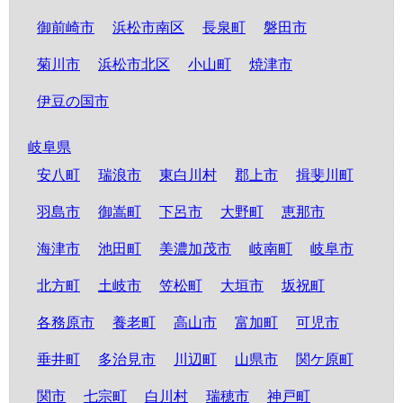
御前崎市
浜松市南区
長泉町
磐田市
菊川市
浜松市北区
小山町
焼津市
伊豆の国市
岐阜県
安八町
瑞浪市
東白川村
郡上市
揖斐川町
羽島市
御嵩町
下呂市
大野町
恵那市
海津市
池田町
美濃加茂市
岐南町
岐阜市
北方町
土岐市
笠松町
大垣市
坂祝町
各務原市
養老町
高山市
富加町
可児市
垂井町
多治見市
川辺町
山県市
関ケ原町
関市
七宗町
白川村
瑞穂市
神戸町