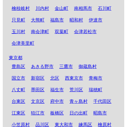
檜枝岐村
川内村
金山町
南相馬市
石川町
只見町
大熊町
福島市
昭和村
伊達市
玉川村
南会津町
双葉町
会津若松市
会津美里町
東京都
豊島区
あきる野市
三鷹市
御蔵島村
国立市
新宿区
北区
西東京市
青梅市
八丈町
墨田区
福生市
荒川区
瑞穂町
台東区
文京区
府中市
青ヶ島村
千代田区
江東区
狛江市
板橋区
日の出町
昭島市
小笠原村
品川区
東大和市
練馬区
檜原村