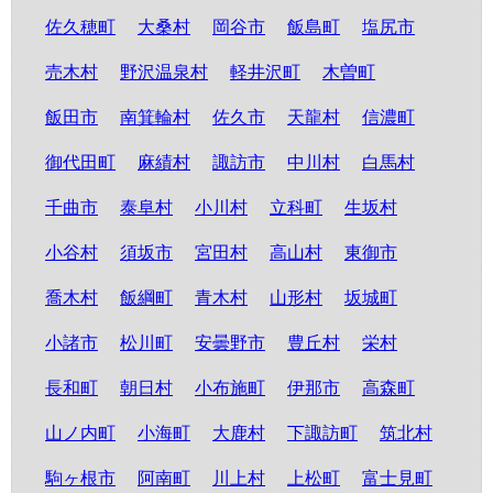
佐久穂町
大桑村
岡谷市
飯島町
塩尻市
売木村
野沢温泉村
軽井沢町
木曽町
飯田市
南箕輪村
佐久市
天龍村
信濃町
御代田町
麻績村
諏訪市
中川村
白馬村
千曲市
泰阜村
小川村
立科町
生坂村
小谷村
須坂市
宮田村
高山村
東御市
喬木村
飯綱町
青木村
山形村
坂城町
小諸市
松川町
安曇野市
豊丘村
栄村
長和町
朝日村
小布施町
伊那市
高森町
山ノ内町
小海町
大鹿村
下諏訪町
筑北村
駒ヶ根市
阿南町
川上村
上松町
富士見町