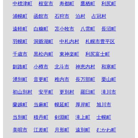
中標津町
根室市
寿都町
鷹栖町
利尻町
浦幌町
函館市
石狩市
泊村
占冠村
遠軽町
白糠町
苫小牧市
八雲町
長沼町
羽幌町
洞爺湖町
中札内村
札幌市豊平区
千歳市
黒松内町
東神楽町
利尻富士町
釧路町
小樽市
北斗市
神恵内村
和寒町
湧別町
音更町
稚内市
長万部町
栗山町
初山別村
安平町
更別村
羅臼町
滝川市
蘭越町
当麻町
幌延町
厚岸町
旭川市
当別町
積丹町
剣淵町
滝上町
士幌町
美唄市
江差町
月形町
遠別町
むかわ町