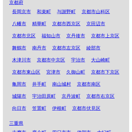
京都府
長岡京市
和束町
与謝野町
京都市山科区
八幡市
精華町
京都市西京区
京田辺市
京都市北区
福知山市
京丹後市
京都市上京区
舞鶴市
南丹市
京都市左京区
綾部市
木津川市
京都市中京区
宇治市
大山崎町
京都市東山区
宮津市
久御山町
京都市下京区
亀岡市
井手町
南山城村
京都市南区
城陽市
宇治田原町
京丹波町
京都市右京区
向日市
笠置町
伊根町
京都市伏見区
三重県