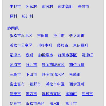
中野市
阿智村
南牧村
南木曽町
長野市
原村
松川村
静岡県
浜松市浜北区
吉田町
掛川市
牧之原市
浜松市天竜区
川根本町
藤枝市
東伊豆町
沼津市
森町
御殿場市
静岡市葵区
河津町
熱海市
袋井市
静岡市駿河区
南伊豆町
三島市
下田市
静岡市清水区
松崎町
富士宮市
裾野市
浜松市中区
西伊豆町
伊東市
湖西市
浜松市東区
函南町
島田市
伊豆市
浜松市西区
清水町
富士市