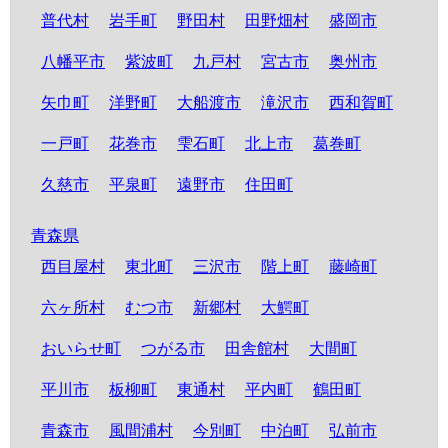
普代村
岩手町
野田村
田野畑村
盛岡市
八幡平市
紫波町
九戸村
宮古市
奥州市
矢巾町
洋野町
大船渡市
滝沢市
西和賀町
一戸町
花巻市
雫石町
北上市
葛巻町
久慈市
平泉町
遠野市
住田町
青森県
西目屋村
東北町
三沢市
階上町
藤崎町
六ヶ所村
むつ市
新郷村
大鰐町
おいらせ町
つがる市
田舎館村
大間町
平川市
板柳町
東通村
平内町
鶴田町
青森市
風間浦村
今別町
中泊町
弘前市