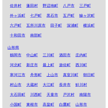
佐井村
蓬田村
野辺地町
八戸市
三戸町
外ヶ浜町
七戸町
黒石市
五戸町
鰺ヶ沢町
六戸町
五所川原市
田子町
深浦町
横浜町
十和田市
南部町
山形県
鶴岡市
中山町
三川町
酒田市
庄内町
河北町
新庄市
最上町
遊佐町
西川町
寒河江市
舟形町
上山市
真室川町
朝日町
村山市
大蔵村
大江町
長井市
鮭川村
大石田町
川西町
天童市
戸沢村
南陽市
小国町
東根市
高畠町
白鷹町
山形市