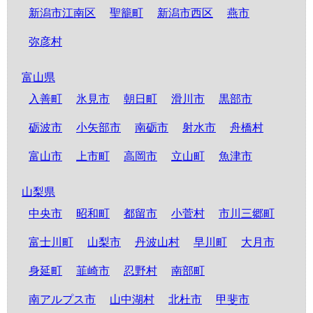
新潟市江南区
聖籠町
新潟市西区
燕市
弥彦村
富山県
入善町
氷見市
朝日町
滑川市
黒部市
砺波市
小矢部市
南砺市
射水市
舟橋村
富山市
上市町
高岡市
立山町
魚津市
山梨県
中央市
昭和町
都留市
小菅村
市川三郷町
富士川町
山梨市
丹波山村
早川町
大月市
身延町
韮崎市
忍野村
南部町
南アルプス市
山中湖村
北杜市
甲斐市