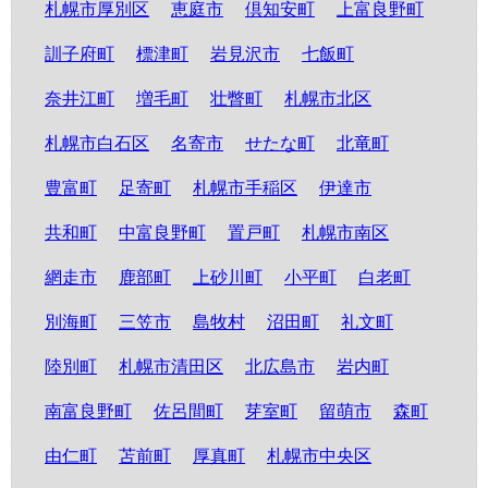
札幌市厚別区
恵庭市
倶知安町
上富良野町
訓子府町
標津町
岩見沢市
七飯町
奈井江町
増毛町
壮瞥町
札幌市北区
札幌市白石区
名寄市
せたな町
北竜町
豊富町
足寄町
札幌市手稲区
伊達市
共和町
中富良野町
置戸町
札幌市南区
網走市
鹿部町
上砂川町
小平町
白老町
別海町
三笠市
島牧村
沼田町
礼文町
陸別町
札幌市清田区
北広島市
岩内町
南富良野町
佐呂間町
芽室町
留萌市
森町
由仁町
苫前町
厚真町
札幌市中央区