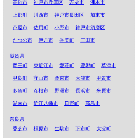
高砂市
神戸市兵庫区
宍粟市
洲本市
上郡町
川西市
神戸市長田区
加東市
芦屋市
佐用町
小野市
神戸市須磨区
たつの市
伊丹市
香美町
三田市
滋賀県
竜王町
東近江市
愛荘町
豊郷町
草津市
甲良町
守山市
栗東市
大津市
甲賀市
多賀町
彦根市
野洲市
長浜市
米原市
湖南市
近江八幡市
日野町
高島市
奈良県
香芝市
橿原市
生駒市
下市町
大淀町