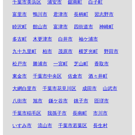
千葉市美浜区
浦安市
鋸南町
白子町
富里市
鴨川市
君津市
長柄町
習志野市
睦沢町
館山市
富津市
四街道市
神崎町
多古町
木更津市
白井市
袖ケ浦市
九十九里町
柏市
茂原市
横芝光町
野田市
松戸市
勝浦市
一宮町
芝山町
香取市
東金市
千葉市中央区
佐倉市
酒々井町
大網白里市
千葉市花見川区
成田市
山武市
八街市
旭市
鎌ケ谷市
銚子市
匝瑳市
千葉市稲毛区
我孫子市
長南町
市川市
いすみ市
流山市
千葉市若葉区
長生村