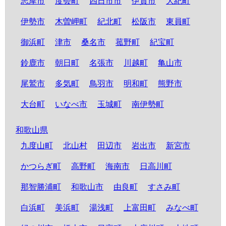
志摩市
度会町
四日市市
伊賀市
大紀町
伊勢市
木曽岬町
紀北町
松阪市
東員町
御浜町
津市
桑名市
菰野町
紀宝町
鈴鹿市
朝日町
名張市
川越町
亀山市
尾鷲市
多気町
鳥羽市
明和町
熊野市
大台町
いなべ市
玉城町
南伊勢町
和歌山県
九度山町
北山村
田辺市
岩出市
新宮市
かつらぎ町
高野町
海南市
日高川町
那智勝浦町
和歌山市
由良町
すさみ町
白浜町
美浜町
湯浅町
上富田町
みなべ町