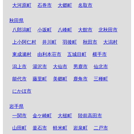
大河原町
石巻市
大郷町
名取市
秋田県
八郎潟町
小坂町
八峰町
大館市
北秋田市
上小阿仁村
井川町
羽後町
秋田市
大潟村
東成瀬村
由利本荘市
五城目町
横手市
潟上市
湯沢市
大仙市
男鹿市
仙北市
能代市
藤里町
美郷町
鹿角市
三種町
にかほ市
岩手県
一関市
金ケ崎町
大槌町
陸前高田市
山田町
釜石市
軽米町
岩泉町
二戸市