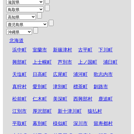
北海道
浜中町
室蘭市
新篠津村
古平町
下川町
興部町
上士幌町
芦別市
上ノ国町
浦臼町
天塩町
日高町
広尾町
浦河町
歌志内市
真狩村
愛別町
津別町
標茶町
釧路市
松前町
仁木町
美深町
西興部村
鹿追町
江別市
厚沢部町
新十津川町
猿払村
平取町
幕別町
様似町
深川市
留寿都村