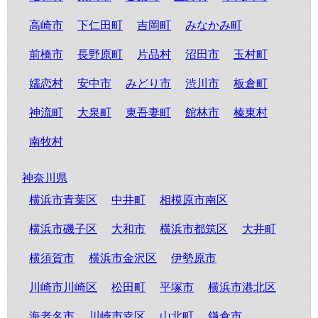
高崎市
下仁田町
吉岡町
みなかみ町
前橋市
長野原町
片品村
沼田市
玉村町
嬬恋村
安中市
みどり市
渋川市
板倉町
神流町
大泉町
東吾妻町
館林市
榛東村
南牧村
神奈川県
横浜市青葉区
中井町
相模原市南区
横浜市磯子区
大和市
横浜市都筑区
大井町
横須賀市
横浜市金沢区
伊勢原市
川崎市川崎区
松田町
平塚市
横浜市港北区
海老名市
川崎市幸区
山北町
鎌倉市