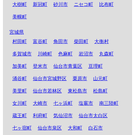
大樹町
新冠町
砂川市
ニセコ町
比布町
美幌町
宮城県
村田町
富谷町
角田市
柴田町
大衡村
多賀城市
川崎町
色麻町
岩沼市
丸森町
加美町
登米市
仙台市青葉区
亘理町
涌谷町
仙台市宮城野区
栗原市
山元町
美里町
仙台市若林区
東松島市
松島町
女川町
大崎市
七ヶ浜町
塩竈市
南三陸町
蔵王町
利府町
気仙沼市
仙台市太白区
七ヶ宿町
仙台市泉区
大和町
白石市