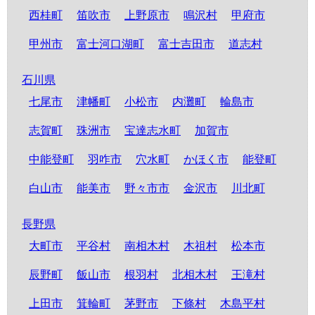
西桂町
笛吹市
上野原市
鳴沢村
甲府市
甲州市
富士河口湖町
富士吉田市
道志村
石川県
七尾市
津幡町
小松市
内灘町
輪島市
志賀町
珠洲市
宝達志水町
加賀市
中能登町
羽咋市
穴水町
かほく市
能登町
白山市
能美市
野々市市
金沢市
川北町
長野県
大町市
平谷村
南相木村
木祖村
松本市
辰野町
飯山市
根羽村
北相木村
王滝村
上田市
箕輪町
茅野市
下條村
木島平村