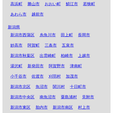
高浜町
勝山市
おおい町
鯖江市
若狭町
あわら市
越前市
新潟県
新潟市西蒲区
糸魚川市
田上町
長岡市
妙高市
阿賀町
三条市
五泉市
新潟市秋葉区
出雲崎町
柏崎市
上越市
湯沢町
新発田市
阿賀野市
津南町
小千谷市
佐渡市
刈羽村
加茂市
新潟市北区
魚沼市
関川村
十日町市
新潟市中央区
南魚沼市
粟島浦村
見附市
新潟市東区
胎内市
新潟市南区
村上市