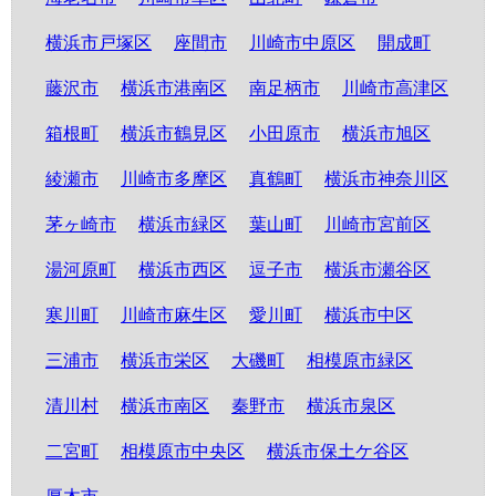
横浜市戸塚区
座間市
川崎市中原区
開成町
藤沢市
横浜市港南区
南足柄市
川崎市高津区
箱根町
横浜市鶴見区
小田原市
横浜市旭区
綾瀬市
川崎市多摩区
真鶴町
横浜市神奈川区
茅ヶ崎市
横浜市緑区
葉山町
川崎市宮前区
湯河原町
横浜市西区
逗子市
横浜市瀬谷区
寒川町
川崎市麻生区
愛川町
横浜市中区
三浦市
横浜市栄区
大磯町
相模原市緑区
清川村
横浜市南区
秦野市
横浜市泉区
二宮町
相模原市中央区
横浜市保土ケ谷区