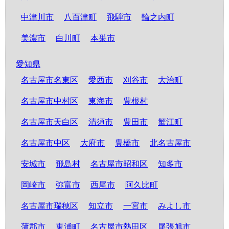
中津川市
八百津町
飛騨市
輪之内町
美濃市
白川町
本巣市
愛知県
名古屋市名東区
愛西市
刈谷市
大治町
名古屋市中村区
東海市
豊根村
名古屋市天白区
清須市
豊田市
蟹江町
名古屋市中区
大府市
豊橋市
北名古屋市
安城市
飛島村
名古屋市昭和区
知多市
岡崎市
弥富市
西尾市
阿久比町
名古屋市瑞穂区
知立市
一宮市
みよし市
蒲郡市
東浦町
名古屋市熱田区
尾張旭市