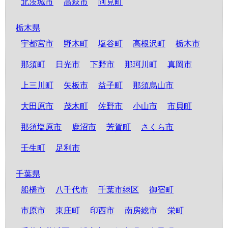
北茨城市
高萩市
阿見町
栃木県
宇都宮市
野木町
塩谷町
高根沢町
栃木市
那須町
日光市
下野市
那珂川町
真岡市
上三川町
矢板市
益子町
那須烏山市
大田原市
茂木町
佐野市
小山市
市貝町
那須塩原市
鹿沼市
芳賀町
さくら市
壬生町
足利市
千葉県
船橋市
八千代市
千葉市緑区
御宿町
市原市
東庄町
印西市
南房総市
栄町