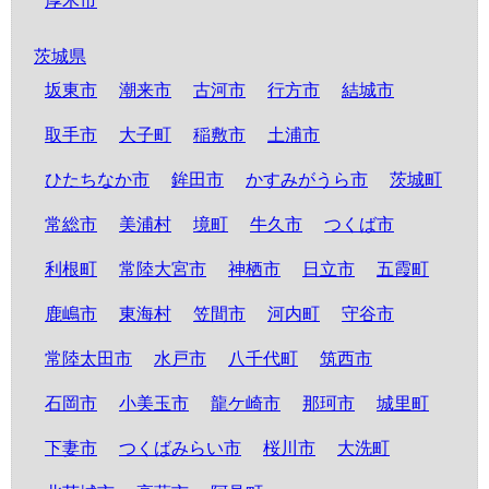
厚木市
茨城県
坂東市
潮来市
古河市
行方市
結城市
取手市
大子町
稲敷市
土浦市
ひたちなか市
鉾田市
かすみがうら市
茨城町
常総市
美浦村
境町
牛久市
つくば市
利根町
常陸大宮市
神栖市
日立市
五霞町
鹿嶋市
東海村
笠間市
河内町
守谷市
常陸太田市
水戸市
八千代町
筑西市
石岡市
小美玉市
龍ケ崎市
那珂市
城里町
下妻市
つくばみらい市
桜川市
大洗町