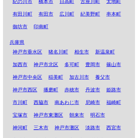
紀の川市
橋本市
日高町
古座川町
太地町
有田川町
有田市
広川町
紀美野町
串本町
御坊市
印南町
兵庫県
神戸市垂水区
猪名川町
相生市
新温泉町
加西市
神戸市北区
多可町
豊岡市
篠山市
神戸市中央区
稲美町
加古川市
養父市
神戸市西区
播磨町
赤穂市
丹波市
姫路市
市川町
西脇市
南あわじ市
尼崎市
福崎町
宝塚市
神戸市東灘区
朝来市
明石市
神河町
三木市
神戸市灘区
淡路市
西宮市