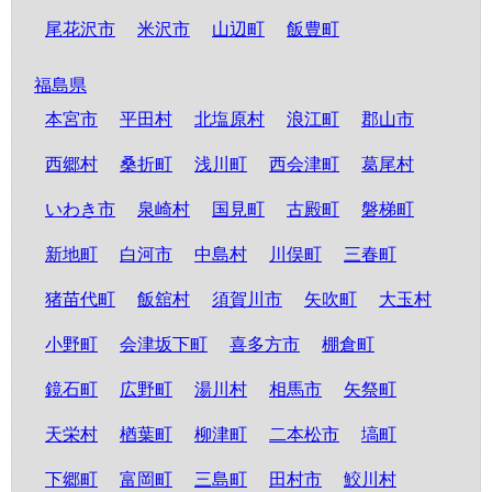
尾花沢市
米沢市
山辺町
飯豊町
福島県
本宮市
平田村
北塩原村
浪江町
郡山市
西郷村
桑折町
浅川町
西会津町
葛尾村
いわき市
泉崎村
国見町
古殿町
磐梯町
新地町
白河市
中島村
川俣町
三春町
猪苗代町
飯舘村
須賀川市
矢吹町
大玉村
小野町
会津坂下町
喜多方市
棚倉町
鏡石町
広野町
湯川村
相馬市
矢祭町
天栄村
楢葉町
柳津町
二本松市
塙町
下郷町
富岡町
三島町
田村市
鮫川村