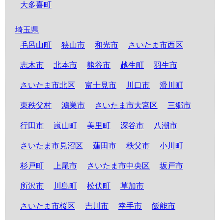
大多喜町
埼玉県
毛呂山町
狭山市
和光市
さいたま市西区
志木市
北本市
熊谷市
越生町
羽生市
さいたま市北区
富士見市
川口市
滑川町
東秩父村
鴻巣市
さいたま市大宮区
三郷市
行田市
嵐山町
美里町
深谷市
八潮市
さいたま市見沼区
蓮田市
秩父市
小川町
杉戸町
上尾市
さいたま市中央区
坂戸市
所沢市
川島町
松伏町
草加市
さいたま市桜区
吉川市
幸手市
飯能市