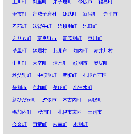
上川町
斜里町
弟子屈町
帯広市
福島町
余市町
音威子府村
雄武町
新得町
赤平市
乙部町
妹背牛町
浜頓別町
池田町
えりも町
富良野市
喜茂別町
東川町
清里町
鶴居村
北見市
知内町
赤井川村
中川町
大空町
清水町
紋別市
奥尻町
秩父別町
中頓別町
豊頃町
札幌市西区
登別市
京極町
美瑛町
小清水町
新ひだか町
夕張市
木古内町
南幌町
幌加内町
豊浦町
札幌市東区
士別市
今金町
雨竜町
枝幸町
本別町