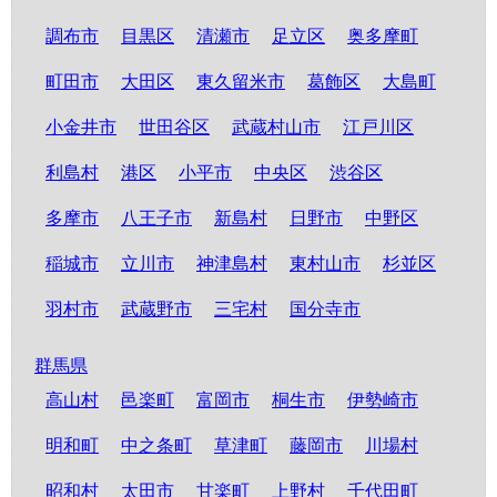
調布市
目黒区
清瀬市
足立区
奥多摩町
町田市
大田区
東久留米市
葛飾区
大島町
小金井市
世田谷区
武蔵村山市
江戸川区
利島村
港区
小平市
中央区
渋谷区
多摩市
八王子市
新島村
日野市
中野区
稲城市
立川市
神津島村
東村山市
杉並区
羽村市
武蔵野市
三宅村
国分寺市
群馬県
高山村
邑楽町
富岡市
桐生市
伊勢崎市
明和町
中之条町
草津町
藤岡市
川場村
昭和村
太田市
甘楽町
上野村
千代田町