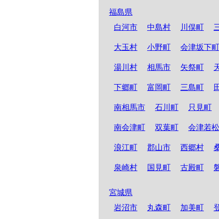
福島県
白河市
中島村
川俣町
大玉村
小野町
会津坂下
湯川村
相馬市
矢祭町
下郷町
富岡町
三島町
南相馬市
石川町
只見町
南会津町
双葉町
会津若
浪江町
郡山市
西郷村
泉崎村
国見町
古殿町
宮城県
岩沼市
丸森町
加美町