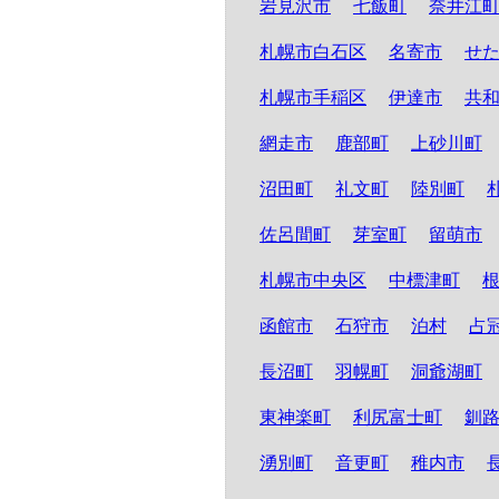
岩見沢市
七飯町
奈井江
札幌市白石区
名寄市
せ
札幌市手稲区
伊達市
共
網走市
鹿部町
上砂川町
沼田町
礼文町
陸別町
佐呂間町
芽室町
留萌市
札幌市中央区
中標津町
函館市
石狩市
泊村
占
長沼町
羽幌町
洞爺湖町
東神楽町
利尻富士町
釧
湧別町
音更町
稚内市