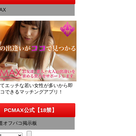
AX
くてエッチな若い女性が多いから即
パコできるマッチングアプリ！
PCMAX公式【18禁】
道オフパコ掲示板