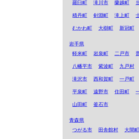
羅臼町
滝川市
蘭越町
積丹町
剣淵町
滝上町
むかわ町
大樹町
新冠町
岩手県
軽米町
岩泉町
二戸市
八幡平市
紫波町
九戸村
滝沢市
西和賀町
一戸町
平泉町
遠野市
住田町
山田町
釜石市
青森県
つがる市
田舎館村
大間