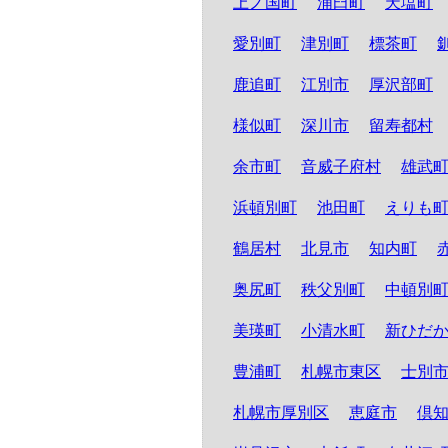
上ノ国町
浦臼町
天塩町
愛別町
津別町
標茶町
鹿追町
江別市
厚沢部町
様似町
深川市
留寿都村
余市町
音威子府村
雄武
浜頓別町
池田町
えりも
鶴居村
北見市
知内町
奥尻町
秩父別町
中頓別
美瑛町
小清水町
新ひだ
豊浦町
札幌市東区
士別
札幌市厚別区
恵庭市
倶