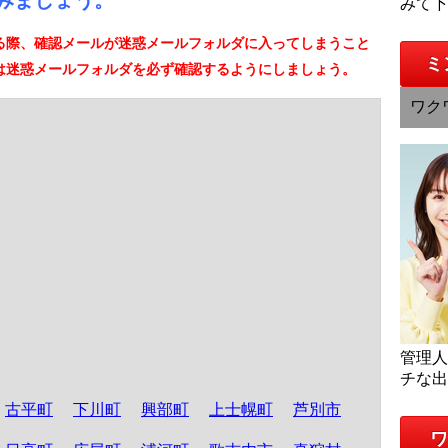
みましょう。
みて
る際、確認メールが迷惑メールフォルダに入ってしまうこと
ミ
は迷惑メールフォルダを必ず確認するようにしましょう。
ワク
管理
チな
古平町
下川町
興部町
上士幌町
芦別市
ワ