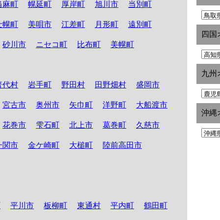
当麻町
幌延町
厚岸町
旭川市
当別町
士幌町
美唄市
江差町
月形町
遠別町
四国
砂川市
ニセコ町
比布町
美幌町
九州
普代村
岩手町
野田村
田野畑村
盛岡市
宮古市
奥州市
矢巾町
洋野町
大船渡市
沖縄
花巻市
雫石町
北上市
葛巻町
久慈市
一関市
金ケ崎町
大槌町
陸前高田市
町
平川市
板柳町
東通村
平内町
鶴田町