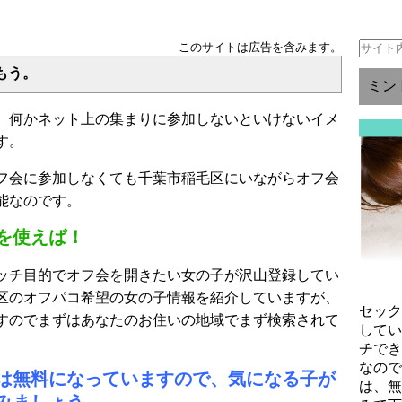
このサイトは広告を含みます。
もう。
ミン
、何かネット上の集まりに参加しないといけないイメ
す。
フ会に参加しなくても千葉市稲毛区にいながらオフ会
能なのです。
を使えば！
ッチ目的でオフ会を開きたい女の子が沢山登録してい
区のオフパコ希望の女の子情報を紹介していますが、
セッ
すのでまずはあなたのお住いの地域でまず検索されて
して
チで
なの
は無料になっていますので、気になる子が
は、