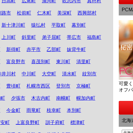
日高町
広尾町
浦河町
歌志内市
真狩村
PCM
釧路市
松前町
仁木町
美深町
西興部村
新十津川町
猿払村
平取町
幕別町
上川町
斜里町
弟子屈町
帯広市
福島町
町
新得町
赤平市
乙部町
妹背牛町
町
富良野市
喜茂別町
東川町
清里町
赤井川村
中川町
大空町
清水町
紋別市
可愛
町
豊頃町
札幌市西区
登別市
京極町
オフ
か町
夕張市
木古内町
南幌町
幌加内町
市
今金町
雨竜町
枝幸町
本別町
北海
知安町
上富良野町
訓子府町
標津町