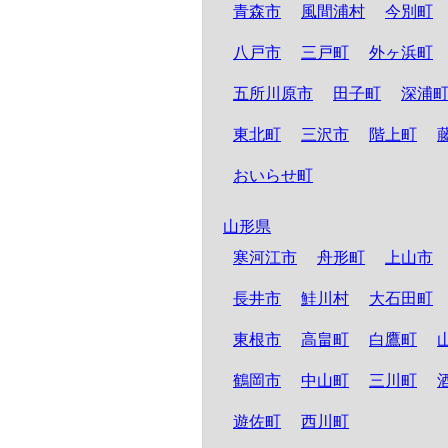
青森市
風間浦村
今別町
八戸市
三戸町
外ヶ浜町
五所川原市
田子町
深浦
東北町
三沢市
階上町
おいらせ町
山形県
寒河江市
舟形町
上山市
長井市
鮭川村
大石田町
東根市
高畠町
白鷹町
鶴岡市
中山町
三川町
遊佐町
西川町