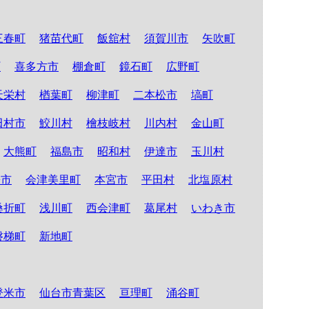
三春町
猪苗代町
飯舘村
須賀川市
矢吹町
町
喜多方市
棚倉町
鏡石町
広野町
天栄村
楢葉町
柳津町
二本松市
塙町
田村市
鮫川村
檜枝岐村
川内村
金山町
大熊町
福島市
昭和村
伊達市
玉川村
松市
会津美里町
本宮市
平田村
北塩原村
桑折町
浅川町
西会津町
葛尾村
いわき市
磐梯町
新地町
登米市
仙台市青葉区
亘理町
涌谷町