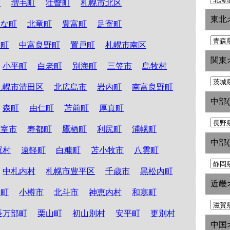
町
増毛町
壮瞥町
札幌市北区
東北
たな町
北竜町
豊富町
足寄町
和町
中富良野町
置戸町
札幌市南区
関東
小平町
白老町
別海町
三笠市
島牧村
札幌市清田区
北広島市
岩内町
南富良野町
中部
森町
由仁町
苫前町
厚真町
根室市
寿都町
鷹栖町
利尻町
浦幌町
中部
冠村
遠軽町
白糠町
苫小牧市
八雲町
中札内村
札幌市豊平区
千歳市
黒松内町
近畿
路町
小樽市
北斗市
神恵内村
和寒町
長万部町
栗山町
初山別村
安平町
更別村
中国