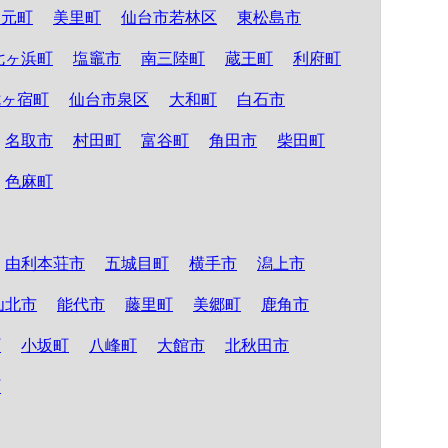
山元町
美里町
仙台市若林区
東松島市
七ヶ浜町
塩竈市
南三陸町
蔵王町
利府町
七ヶ宿町
仙台市泉区
大和町
白石市
名取市
村田町
富谷町
角田市
柴田町
色麻町
由利本荘市
五城目町
横手市
潟上市
仙北市
能代市
藤里町
美郷町
鹿角市
町
小坂町
八峰町
大館市
北秋田市
町