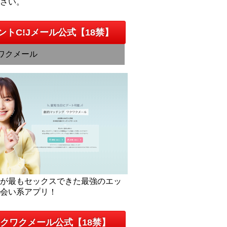
下さい。
ントC!Jメール公式【18禁】
ワクメール
人が最もセックスできた最強のエッ
出会い系アプリ！
クワクメール公式【18禁】