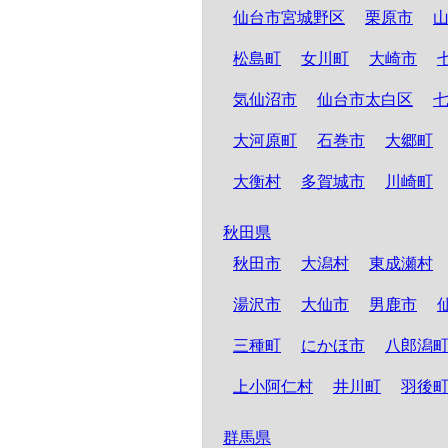
仙台市宮城野区
栗原市
松島町
女川町
大崎市
気仙沼市
仙台市太白区
大河原町
石巻市
大郷町
大衡村
多賀城市
川崎町
秋田県
秋田市
大潟村
東成瀬村
湯沢市
大仙市
男鹿市
三種町
にかほ市
八郎潟
上小阿仁村
井川町
羽後
群馬県