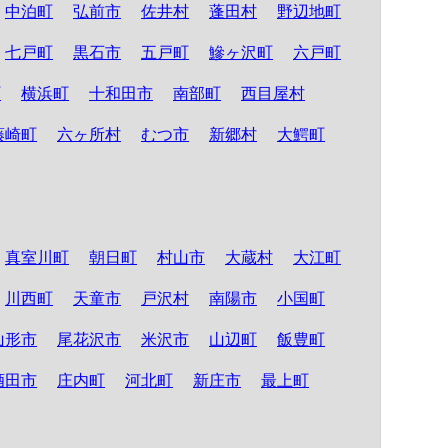
中泊町
弘前市
佐井村
蓬田村
野辺地町
七戸町
黒石市
五戸町
鰺ヶ沢町
六戸町
町
横浜町
十和田市
南部町
西目屋村
藤崎町
六ヶ所村
むつ市
新郷村
大鰐町
真室川町
朝日町
村山市
大蔵村
大江町
川西町
天童市
戸沢村
南陽市
小国町
山形市
尾花沢市
米沢市
山辺町
飯豊町
酒田市
庄内町
河北町
新庄市
最上町