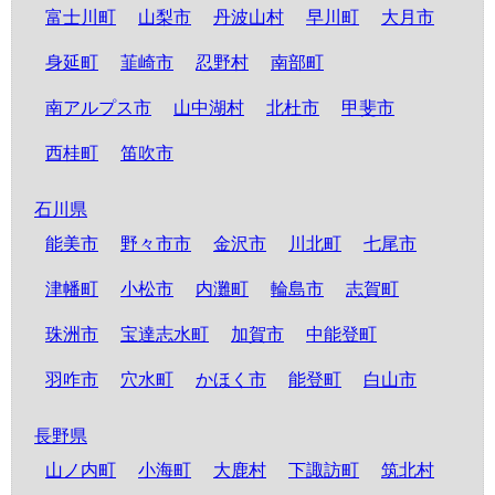
富士川町
山梨市
丹波山村
早川町
大月市
身延町
韮崎市
忍野村
南部町
南アルプス市
山中湖村
北杜市
甲斐市
西桂町
笛吹市
石川県
能美市
野々市市
金沢市
川北町
七尾市
津幡町
小松市
内灘町
輪島市
志賀町
珠洲市
宝達志水町
加賀市
中能登町
羽咋市
穴水町
かほく市
能登町
白山市
長野県
山ノ内町
小海町
大鹿村
下諏訪町
筑北村