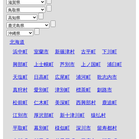
北海道
浜中町
室蘭市
新篠津村
古平町
下川町
興部町
上士幌町
芦別市
上ノ国町
浦臼町
天塩町
日高町
広尾町
浦河町
歌志内市
真狩村
愛別町
津別町
標茶町
釧路市
松前町
仁木町
美深町
西興部村
鹿追町
江別市
厚沢部町
新十津川町
猿払村
平取町
幕別町
様似町
深川市
留寿都村