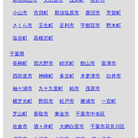
那須烏山市
大田原市
茂木町
佐野市
小山市
市貝町
那須塩原市
鹿沼市
芳賀町
さくら市
壬生町
足利市
宇都宮市
野木町
塩谷町
高根沢町
千葉県
長柄町
習志野市
睦沢町
館山市
富津市
四街道市
神崎町
多古町
木更津市
白井市
袖ケ浦市
九十九里町
柏市
茂原市
横芝光町
野田市
松戸市
勝浦市
一宮町
芝山町
香取市
東金市
千葉市中央区
佐倉市
酒々井町
大網白里市
千葉市花見川区