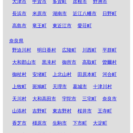
大津市
甲賀市
多賀町
彦根市
野洲市
長浜市
米原市
湖南市
近江八幡市
日野町
高島市
竜王町
東近江市
愛荘町
奈良県
野迫川村
明日香村
広陵町
川西町
平群町
大和郡山市
黒滝村
御所市
高取町
曽爾村
御杖村
安堵町
上北山村
田原本町
河合町
上牧町
斑鳩町
天理市
葛城市
十津川村
天川村
大和高田市
宇陀市
三宅町
奈良市
山添村
吉野町
東吉野村
桜井市
王寺町
香芝市
橿原市
生駒市
下市町
大淀町