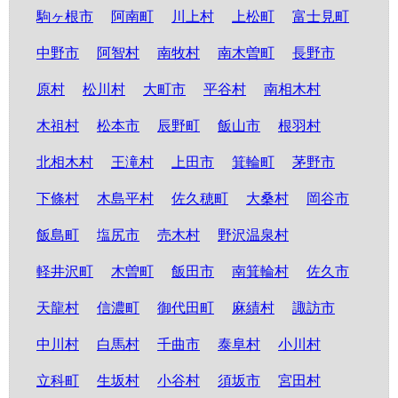
駒ヶ根市
阿南町
川上村
上松町
富士見町
中野市
阿智村
南牧村
南木曽町
長野市
原村
松川村
大町市
平谷村
南相木村
木祖村
松本市
辰野町
飯山市
根羽村
北相木村
王滝村
上田市
箕輪町
茅野市
下條村
木島平村
佐久穂町
大桑村
岡谷市
飯島町
塩尻市
売木村
野沢温泉村
軽井沢町
木曽町
飯田市
南箕輪村
佐久市
天龍村
信濃町
御代田町
麻績村
諏訪市
中川村
白馬村
千曲市
泰阜村
小川村
立科町
生坂村
小谷村
須坂市
宮田村