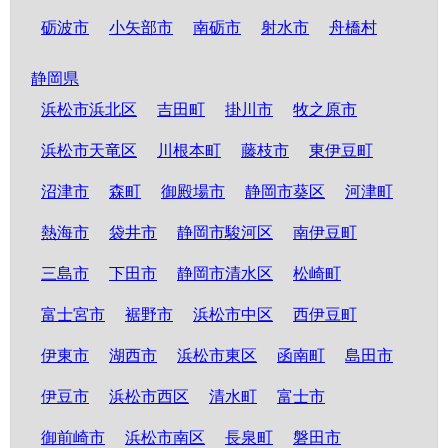
砺波市
小矢部市
南砺市
射水市
舟橋村
静岡県
浜松市浜北区
吉田町
掛川市
牧之原市
浜松市天竜区
川根本町
藤枝市
東伊豆町
沼津市
森町
御殿場市
静岡市葵区
河津町
熱海市
袋井市
静岡市駿河区
南伊豆町
三島市
下田市
静岡市清水区
松崎町
富士宮市
裾野市
浜松市中区
西伊豆町
伊東市
湖西市
浜松市東区
函南町
島田市
伊豆市
浜松市西区
清水町
富士市
御前崎市
浜松市南区
長泉町
磐田市