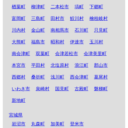
楢葉町
柳津町
二本松市
塙町
下郷町
富岡町
三島町
田村市
鮫川村
檜枝岐村
川内村
金山町
南相馬市
石川町
只見町
大熊町
福島市
昭和村
伊達市
玉川村
南会津町
双葉町
会津若松市
会津美里町
本宮市
平田村
北塩原村
浪江町
郡山市
西郷村
桑折町
浅川町
西会津町
葛尾村
いわき市
泉崎村
国見町
古殿町
磐梯町
新地町
宮城県
岩沼市
丸森町
加美町
登米市