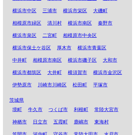
横浜市中区
三浦市
横浜市栄区
大磯町
相模原市緑区
清川村
横浜市南区
秦野市
横浜市泉区
二宮町
相模原市中央区
横浜市保土ケ谷区
厚木市
横浜市青葉区
中井町
相模原市南区
横浜市磯子区
大和市
横浜市都筑区
大井町
横須賀市
横浜市金沢区
伊勢原市
川崎市川崎区
松田町
平塚市
茨城県
境町
牛久市
つくば市
利根町
常陸大宮市
神栖市
日立市
五霞町
鹿嶋市
東海村
笠間市
河内町
守谷市
常陸太田市
水戸市