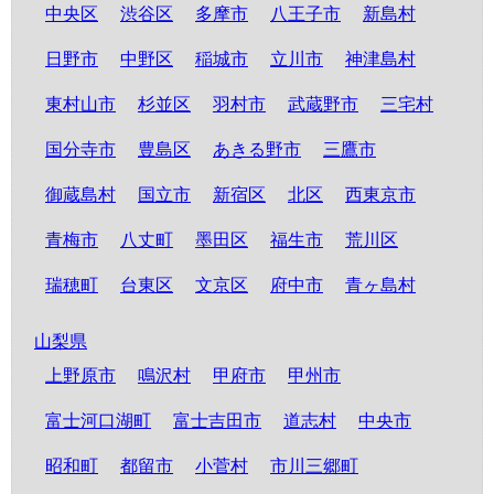
中央区
渋谷区
多摩市
八王子市
新島村
日野市
中野区
稲城市
立川市
神津島村
東村山市
杉並区
羽村市
武蔵野市
三宅村
国分寺市
豊島区
あきる野市
三鷹市
御蔵島村
国立市
新宿区
北区
西東京市
青梅市
八丈町
墨田区
福生市
荒川区
瑞穂町
台東区
文京区
府中市
青ヶ島村
山梨県
上野原市
鳴沢村
甲府市
甲州市
富士河口湖町
富士吉田市
道志村
中央市
昭和町
都留市
小菅村
市川三郷町