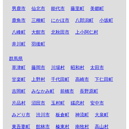
男鹿市
仙北市
能代市
藤里町
美郷町
鹿角市
三種町
にかほ市
八郎潟町
小坂町
八峰町
大館市
北秋田市
上小阿仁村
井川町
羽後町
群馬県
草津町
藤岡市
川場村
昭和村
太田市
甘楽町
上野村
千代田町
高崎市
下仁田町
吉岡町
みなかみ町
前橋市
長野原町
片品村
沼田市
玉村町
嬬恋村
安中市
みどり市
渋川市
板倉町
神流町
大泉町
東吾妻町
館林市
榛東村
南牧村
高山村