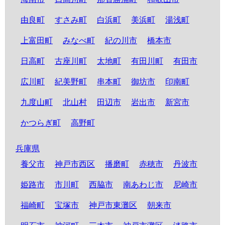
由良町
すさみ町
白浜町
美浜町
湯浅町
上富田町
みなべ町
紀の川市
橋本市
日高町
古座川町
太地町
有田川町
有田市
広川町
紀美野町
串本町
御坊市
印南町
九度山町
北山村
田辺市
岩出市
新宮市
かつらぎ町
高野町
兵庫県
養父市
神戸市西区
播磨町
赤穂市
丹波市
姫路市
市川町
西脇市
南あわじ市
尼崎市
福崎町
宝塚市
神戸市東灘区
朝来市