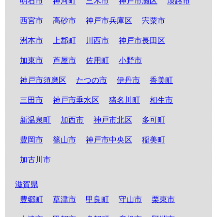
明石市
神河町
三木市
神戸市灘区
淡路市
西宮市
高砂市
神戸市兵庫区
宍粟市
洲本市
上郡町
川西市
神戸市長田区
加東市
芦屋市
佐用町
小野市
神戸市須磨区
たつの市
伊丹市
香美町
三田市
神戸市垂水区
猪名川町
相生市
新温泉町
加西市
神戸市北区
多可町
豊岡市
篠山市
神戸市中央区
稲美町
加古川市
滋賀県
豊郷町
草津市
甲良町
守山市
栗東市