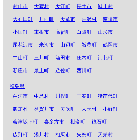
村山市
大蔵村
大江町
長井市
鮭川村
大石田町
川西町
天童市
戸沢村
南陽市
小国町
東根市
高畠町
白鷹町
山形市
尾花沢市
米沢市
山辺町
飯豊町
鶴岡市
中山町
三川町
酒田市
庄内町
河北町
新庄市
最上町
遊佐町
西川町
福島県
白河市
中島村
川俣町
三春町
猪苗代町
飯舘村
須賀川市
矢吹町
大玉村
小野町
会津坂下町
喜多方市
棚倉町
鏡石町
広野町
湯川村
相馬市
矢祭町
天栄村