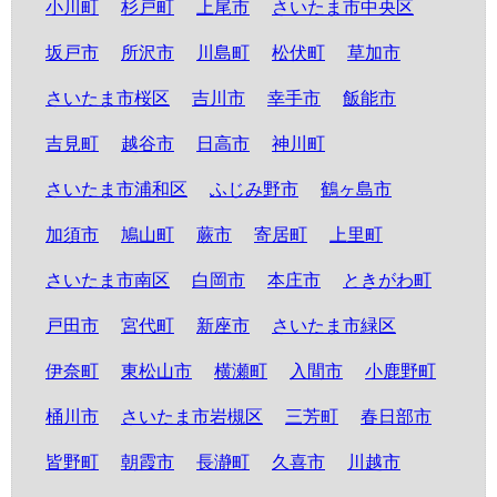
小川町
杉戸町
上尾市
さいたま市中央区
坂戸市
所沢市
川島町
松伏町
草加市
さいたま市桜区
吉川市
幸手市
飯能市
吉見町
越谷市
日高市
神川町
さいたま市浦和区
ふじみ野市
鶴ヶ島市
加須市
鳩山町
蕨市
寄居町
上里町
さいたま市南区
白岡市
本庄市
ときがわ町
戸田市
宮代町
新座市
さいたま市緑区
伊奈町
東松山市
横瀬町
入間市
小鹿野町
桶川市
さいたま市岩槻区
三芳町
春日部市
皆野町
朝霞市
長瀞町
久喜市
川越市