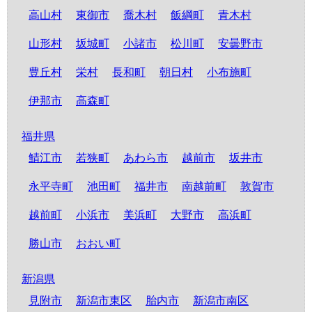
高山村
東御市
喬木村
飯綱町
青木村
山形村
坂城町
小諸市
松川町
安曇野市
豊丘村
栄村
長和町
朝日村
小布施町
伊那市
高森町
福井県
鯖江市
若狭町
あわら市
越前市
坂井市
永平寺町
池田町
福井市
南越前町
敦賀市
越前町
小浜市
美浜町
大野市
高浜町
勝山市
おおい町
新潟県
見附市
新潟市東区
胎内市
新潟市南区