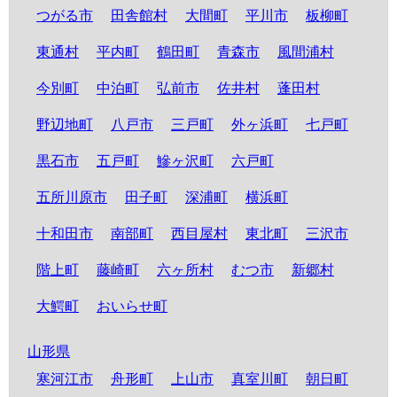
つがる市
田舎館村
大間町
平川市
板柳町
東通村
平内町
鶴田町
青森市
風間浦村
今別町
中泊町
弘前市
佐井村
蓬田村
野辺地町
八戸市
三戸町
外ヶ浜町
七戸町
黒石市
五戸町
鰺ヶ沢町
六戸町
五所川原市
田子町
深浦町
横浜町
十和田市
南部町
西目屋村
東北町
三沢市
階上町
藤崎町
六ヶ所村
むつ市
新郷村
大鰐町
おいらせ町
山形県
寒河江市
舟形町
上山市
真室川町
朝日町