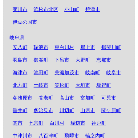
菊川市
浜松市北区
小山町
焼津市
伊豆の国市
岐阜県
安八町
瑞浪市
東白川村
郡上市
揖斐川町
羽島市
御嵩町
下呂市
大野町
恵那市
海津市
池田町
美濃加茂市
岐南町
岐阜市
北方町
土岐市
笠松町
大垣市
坂祝町
各務原市
養老町
高山市
富加町
可児市
垂井町
多治見市
川辺町
山県市
関ケ原町
関市
七宗町
白川村
瑞穂市
神戸町
中津川市
八百津町
飛騨市
輪之内町