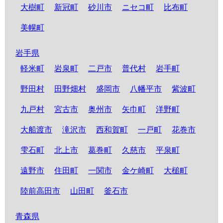
大樹町
新冠町
砂川市
ニセコ町
比布町
美幌町
岩手県
軽米町
岩泉町
二戸市
普代村
岩手町
野田村
田野畑村
盛岡市
八幡平市
紫波町
九戸村
宮古市
奥州市
矢巾町
洋野町
大船渡市
滝沢市
西和賀町
一戸町
花巻市
雫石町
北上市
葛巻町
久慈市
平泉町
遠野市
住田町
一関市
金ケ崎町
大槌町
陸前高田市
山田町
釜石市
青森県