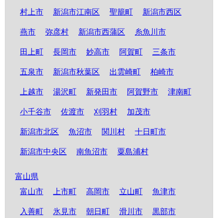
村上市
新潟市江南区
聖籠町
新潟市西区
燕市
弥彦村
新潟市西蒲区
糸魚川市
田上町
長岡市
妙高市
阿賀町
三条市
五泉市
新潟市秋葉区
出雲崎町
柏崎市
上越市
湯沢町
新発田市
阿賀野市
津南町
小千谷市
佐渡市
刈羽村
加茂市
新潟市北区
魚沼市
関川村
十日町市
新潟市中央区
南魚沼市
粟島浦村
富山県
富山市
上市町
高岡市
立山町
魚津市
入善町
氷見市
朝日町
滑川市
黒部市