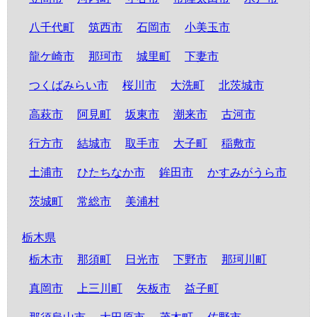
八千代町
筑西市
石岡市
小美玉市
龍ケ崎市
那珂市
城里町
下妻市
つくばみらい市
桜川市
大洗町
北茨城市
高萩市
阿見町
坂東市
潮来市
古河市
行方市
結城市
取手市
大子町
稲敷市
土浦市
ひたちなか市
鉾田市
かすみがうら市
茨城町
常総市
美浦村
栃木県
栃木市
那須町
日光市
下野市
那珂川町
真岡市
上三川町
矢板市
益子町