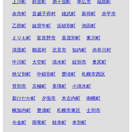
上川町
斜里町
弟子屈町
帯広市
福島町
余市町
音威子府村
雄武町
新得町
赤平市
乙部町
妹背牛町
浜頓別町
池田町
えりも町
富良野市
喜茂別町
東川町
清里町
鶴居村
北見市
知内町
赤井川村
中川町
大空町
清水町
紋別市
奥尻町
秩父別町
中頓別町
豊頃町
札幌市西区
登別市
京極町
美瑛町
小清水町
新ひだか町
夕張市
木古内町
南幌町
幌加内町
豊浦町
札幌市東区
士別市
今金町
雨竜町
枝幸町
本別町