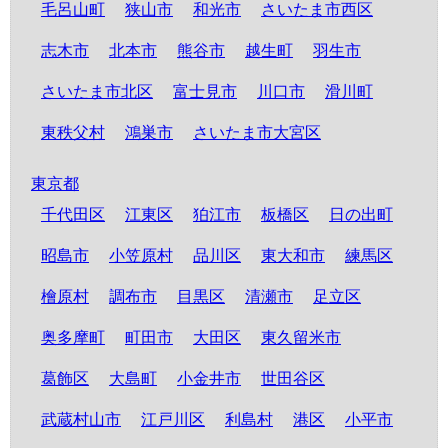
毛呂山町
狭山市
和光市
さいたま市西区
志木市
北本市
熊谷市
越生町
羽生市
さいたま市北区
富士見市
川口市
滑川町
東秩父村
鴻巣市
さいたま市大宮区
東京都
千代田区
江東区
狛江市
板橋区
日の出町
昭島市
小笠原村
品川区
東大和市
練馬区
檜原村
調布市
目黒区
清瀬市
足立区
奥多摩町
町田市
大田区
東久留米市
葛飾区
大島町
小金井市
世田谷区
武蔵村山市
江戸川区
利島村
港区
小平市