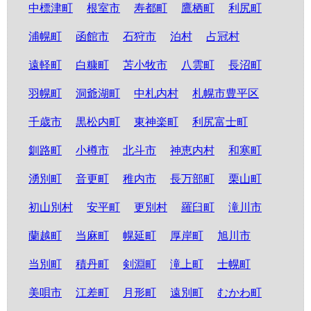
中標津町
根室市
寿都町
鷹栖町
利尻町
浦幌町
函館市
石狩市
泊村
占冠村
遠軽町
白糠町
苫小牧市
八雲町
長沼町
羽幌町
洞爺湖町
中札内村
札幌市豊平区
千歳市
黒松内町
東神楽町
利尻富士町
釧路町
小樽市
北斗市
神恵内村
和寒町
湧別町
音更町
稚内市
長万部町
栗山町
初山別村
安平町
更別村
羅臼町
滝川市
蘭越町
当麻町
幌延町
厚岸町
旭川市
当別町
積丹町
剣淵町
滝上町
士幌町
美唄市
江差町
月形町
遠別町
むかわ町