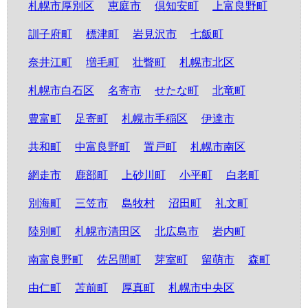
札幌市厚別区
恵庭市
倶知安町
上富良野町
訓子府町
標津町
岩見沢市
七飯町
奈井江町
増毛町
壮瞥町
札幌市北区
札幌市白石区
名寄市
せたな町
北竜町
豊富町
足寄町
札幌市手稲区
伊達市
共和町
中富良野町
置戸町
札幌市南区
網走市
鹿部町
上砂川町
小平町
白老町
別海町
三笠市
島牧村
沼田町
礼文町
陸別町
札幌市清田区
北広島市
岩内町
南富良野町
佐呂間町
芽室町
留萌市
森町
由仁町
苫前町
厚真町
札幌市中央区