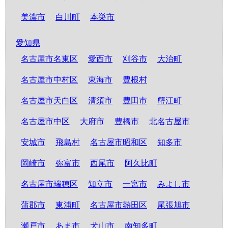
美濃市
白川町
本巣市
愛知県
名古屋市名東区
愛西市
刈谷市
大治町
名古屋市中村区
東海市
豊根村
名古屋市天白区
清須市
豊田市
蟹江町
名古屋市中区
大府市
豊橋市
北名古屋市
安城市
飛島村
名古屋市昭和区
知多市
岡崎市
弥富市
西尾市
阿久比町
名古屋市瑞穂区
知立市
一宮市
みよし市
蒲郡市
東浦町
名古屋市熱田区
尾張旭市
瀬戸市
あま市
犬山市
南知多町