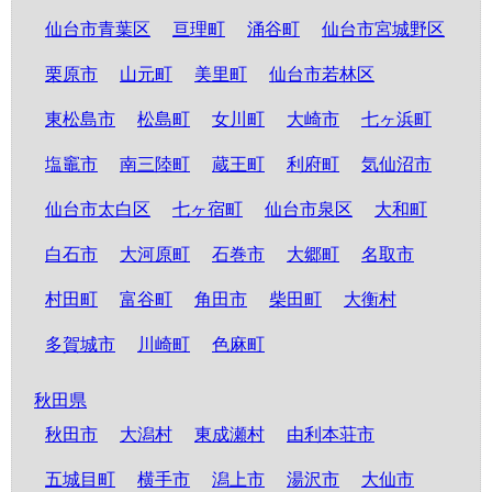
仙台市青葉区
亘理町
涌谷町
仙台市宮城野区
栗原市
山元町
美里町
仙台市若林区
東松島市
松島町
女川町
大崎市
七ヶ浜町
塩竈市
南三陸町
蔵王町
利府町
気仙沼市
仙台市太白区
七ヶ宿町
仙台市泉区
大和町
白石市
大河原町
石巻市
大郷町
名取市
村田町
富谷町
角田市
柴田町
大衡村
多賀城市
川崎町
色麻町
秋田県
秋田市
大潟村
東成瀬村
由利本荘市
五城目町
横手市
潟上市
湯沢市
大仙市