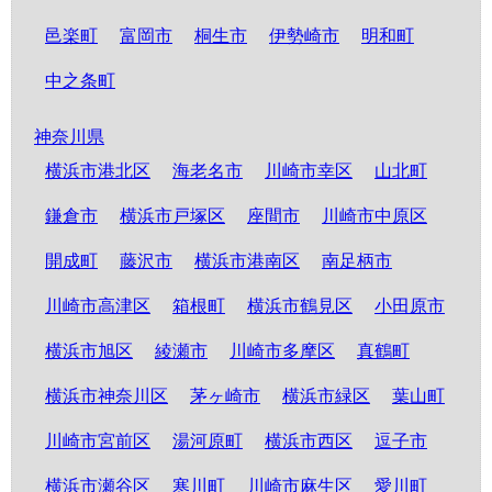
邑楽町
富岡市
桐生市
伊勢崎市
明和町
中之条町
神奈川県
横浜市港北区
海老名市
川崎市幸区
山北町
鎌倉市
横浜市戸塚区
座間市
川崎市中原区
開成町
藤沢市
横浜市港南区
南足柄市
川崎市高津区
箱根町
横浜市鶴見区
小田原市
横浜市旭区
綾瀬市
川崎市多摩区
真鶴町
横浜市神奈川区
茅ヶ崎市
横浜市緑区
葉山町
川崎市宮前区
湯河原町
横浜市西区
逗子市
横浜市瀬谷区
寒川町
川崎市麻生区
愛川町