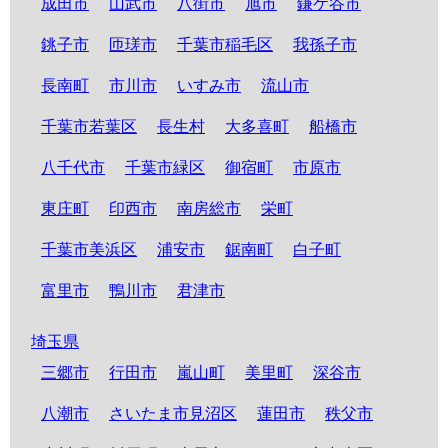
成田市
山武市
八街市
旭市
鎌ケ谷市
銚子市
匝瑳市
千葉市稲毛区
我孫子市
長南町
市川市
いすみ市
流山市
千葉市若葉区
長生村
大多喜町
船橋市
八千代市
千葉市緑区
御宿町
市原市
東庄町
印西市
南房総市
栄町
千葉市美浜区
浦安市
鋸南町
白子町
富里市
鴨川市
君津市
埼玉県
三郷市
行田市
嵐山町
美里町
深谷市
八潮市
さいたま市見沼区
蓮田市
秩父市