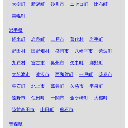
大樹町
新冠町
砂川市
ニセコ町
比布町
美幌町
岩手県
軽米町
岩泉町
二戸市
普代村
岩手町
野田村
田野畑村
盛岡市
八幡平市
紫波町
九戸村
宮古市
奥州市
矢巾町
洋野町
大船渡市
滝沢市
西和賀町
一戸町
花巻市
雫石町
北上市
葛巻町
久慈市
平泉町
遠野市
住田町
一関市
金ケ崎町
大槌町
陸前高田市
山田町
釜石市
青森県