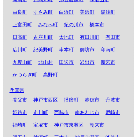
由良町
すさみ町
白浜町
美浜町
湯浅町
上富田町
みなべ町
紀の川市
橋本市
日高町
古座川町
太地町
有田川町
有田市
広川町
紀美野町
串本町
御坊市
印南町
九度山町
北山村
田辺市
岩出市
新宮市
かつらぎ町
高野町
兵庫県
養父市
神戸市西区
播磨町
赤穂市
丹波市
姫路市
市川町
西脇市
南あわじ市
尼崎市
福崎町
宝塚市
神戸市東灘区
朝来市