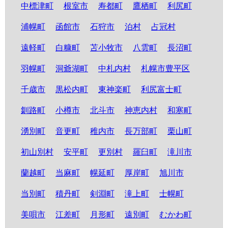
中標津町
根室市
寿都町
鷹栖町
利尻町
浦幌町
函館市
石狩市
泊村
占冠村
遠軽町
白糠町
苫小牧市
八雲町
長沼町
羽幌町
洞爺湖町
中札内村
札幌市豊平区
千歳市
黒松内町
東神楽町
利尻富士町
釧路町
小樽市
北斗市
神恵内村
和寒町
湧別町
音更町
稚内市
長万部町
栗山町
初山別村
安平町
更別村
羅臼町
滝川市
蘭越町
当麻町
幌延町
厚岸町
旭川市
当別町
積丹町
剣淵町
滝上町
士幌町
美唄市
江差町
月形町
遠別町
むかわ町