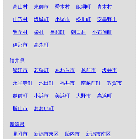
高山村
東御市
喬木村
飯綱町
青木村
山形村
坂城町
小諸市
松川町
安曇野市
豊丘村
栄村
長和町
朝日村
小布施町
伊那市
高森町
福井県
鯖江市
若狭町
あわら市
越前市
坂井市
永平寺町
池田町
福井市
南越前町
敦賀市
越前町
小浜市
美浜町
大野市
高浜町
勝山市
おおい町
新潟県
見附市
新潟市東区
胎内市
新潟市南区