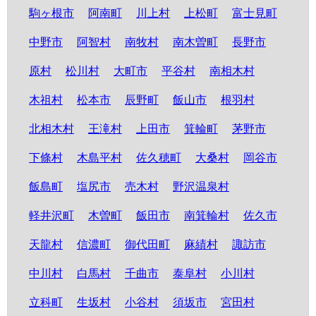
駒ヶ根市
阿南町
川上村
上松町
富士見町
中野市
阿智村
南牧村
南木曽町
長野市
原村
松川村
大町市
平谷村
南相木村
木祖村
松本市
辰野町
飯山市
根羽村
北相木村
王滝村
上田市
箕輪町
茅野市
下條村
木島平村
佐久穂町
大桑村
岡谷市
飯島町
塩尻市
売木村
野沢温泉村
軽井沢町
木曽町
飯田市
南箕輪村
佐久市
天龍村
信濃町
御代田町
麻績村
諏訪市
中川村
白馬村
千曲市
泰阜村
小川村
立科町
生坂村
小谷村
須坂市
宮田村