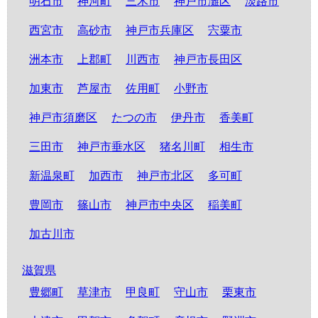
明石市
神河町
三木市
神戸市灘区
淡路市
西宮市
高砂市
神戸市兵庫区
宍粟市
洲本市
上郡町
川西市
神戸市長田区
加東市
芦屋市
佐用町
小野市
神戸市須磨区
たつの市
伊丹市
香美町
三田市
神戸市垂水区
猪名川町
相生市
新温泉町
加西市
神戸市北区
多可町
豊岡市
篠山市
神戸市中央区
稲美町
加古川市
滋賀県
豊郷町
草津市
甲良町
守山市
栗東市