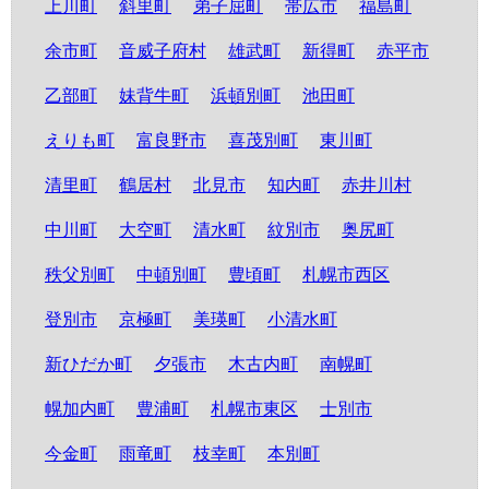
上川町
斜里町
弟子屈町
帯広市
福島町
余市町
音威子府村
雄武町
新得町
赤平市
乙部町
妹背牛町
浜頓別町
池田町
えりも町
富良野市
喜茂別町
東川町
清里町
鶴居村
北見市
知内町
赤井川村
中川町
大空町
清水町
紋別市
奥尻町
秩父別町
中頓別町
豊頃町
札幌市西区
登別市
京極町
美瑛町
小清水町
新ひだか町
夕張市
木古内町
南幌町
幌加内町
豊浦町
札幌市東区
士別市
今金町
雨竜町
枝幸町
本別町