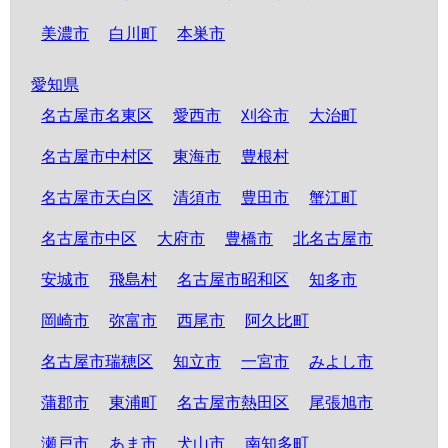
美濃市
白川町
本巣市
愛知県
名古屋市名東区
愛西市
刈谷市
大治町
名古屋市中村区
東海市
豊根村
名古屋市天白区
清須市
豊田市
蟹江町
名古屋市中区
大府市
豊橋市
北名古屋市
安城市
飛島村
名古屋市昭和区
知多市
岡崎市
弥富市
西尾市
阿久比町
名古屋市瑞穂区
知立市
一宮市
みよし市
蒲郡市
東浦町
名古屋市熱田区
尾張旭市
瀬戸市
あま市
犬山市
南知多町