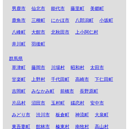
男鹿市
仙北市
能代市
藤里町
美郷町
鹿角市
三種町
にかほ市
八郎潟町
小坂町
八峰町
大館市
北秋田市
上小阿仁村
井川町
羽後町
群馬県
草津町
藤岡市
川場村
昭和村
太田市
甘楽町
上野村
千代田町
高崎市
下仁田町
吉岡町
みなかみ町
前橋市
長野原町
片品村
沼田市
玉村町
嬬恋村
安中市
みどり市
渋川市
板倉町
神流町
大泉町
東吾妻町
館林市
榛東村
南牧村
高山村