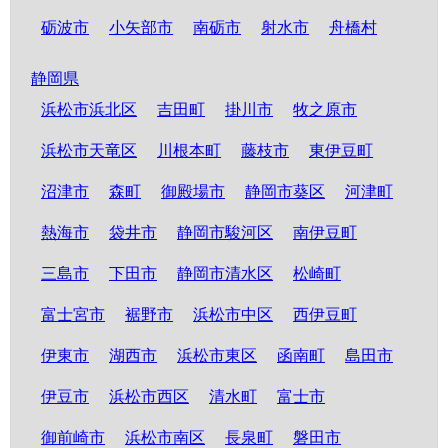
砺波市
小矢部市
南砺市
射水市
舟橋村
静岡県
浜松市浜北区
吉田町
掛川市
牧之原市
浜松市天竜区
川根本町
藤枝市
東伊豆町
沼津市
森町
御殿場市
静岡市葵区
河津町
熱海市
袋井市
静岡市駿河区
南伊豆町
三島市
下田市
静岡市清水区
松崎町
富士宮市
裾野市
浜松市中区
西伊豆町
伊東市
湖西市
浜松市東区
函南町
島田市
伊豆市
浜松市西区
清水町
富士市
御前崎市
浜松市南区
長泉町
磐田市