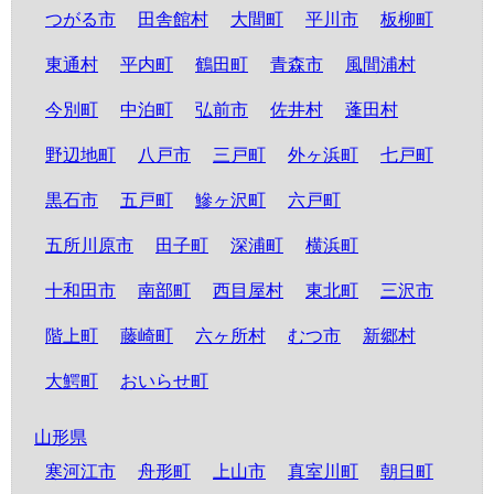
つがる市
田舎館村
大間町
平川市
板柳町
東通村
平内町
鶴田町
青森市
風間浦村
今別町
中泊町
弘前市
佐井村
蓬田村
野辺地町
八戸市
三戸町
外ヶ浜町
七戸町
黒石市
五戸町
鰺ヶ沢町
六戸町
五所川原市
田子町
深浦町
横浜町
十和田市
南部町
西目屋村
東北町
三沢市
階上町
藤崎町
六ヶ所村
むつ市
新郷村
大鰐町
おいらせ町
山形県
寒河江市
舟形町
上山市
真室川町
朝日町