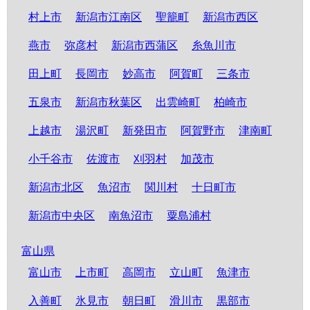
村上市
新潟市江南区
聖籠町
新潟市西区
燕市
弥彦村
新潟市西蒲区
糸魚川市
田上町
長岡市
妙高市
阿賀町
三条市
五泉市
新潟市秋葉区
出雲崎町
柏崎市
上越市
湯沢町
新発田市
阿賀野市
津南町
小千谷市
佐渡市
刈羽村
加茂市
新潟市北区
魚沼市
関川村
十日町市
新潟市中央区
南魚沼市
粟島浦村
富山県
富山市
上市町
高岡市
立山町
魚津市
入善町
氷見市
朝日町
滑川市
黒部市