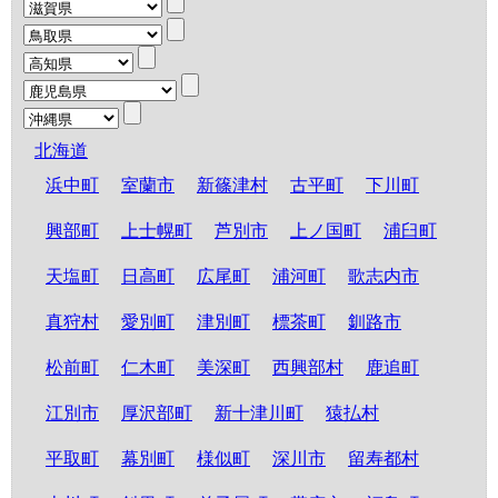
北海道
浜中町
室蘭市
新篠津村
古平町
下川町
興部町
上士幌町
芦別市
上ノ国町
浦臼町
天塩町
日高町
広尾町
浦河町
歌志内市
真狩村
愛別町
津別町
標茶町
釧路市
松前町
仁木町
美深町
西興部村
鹿追町
江別市
厚沢部町
新十津川町
猿払村
平取町
幕別町
様似町
深川市
留寿都村