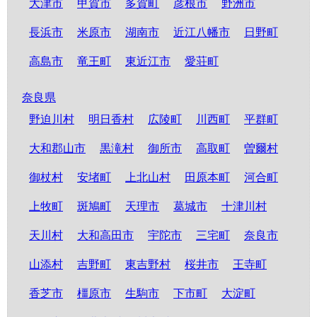
大津市
甲賀市
多賀町
彦根市
野洲市
長浜市
米原市
湖南市
近江八幡市
日野町
高島市
竜王町
東近江市
愛荘町
奈良県
野迫川村
明日香村
広陵町
川西町
平群町
大和郡山市
黒滝村
御所市
高取町
曽爾村
御杖村
安堵町
上北山村
田原本町
河合町
上牧町
斑鳩町
天理市
葛城市
十津川村
天川村
大和高田市
宇陀市
三宅町
奈良市
山添村
吉野町
東吉野村
桜井市
王寺町
香芝市
橿原市
生駒市
下市町
大淀町