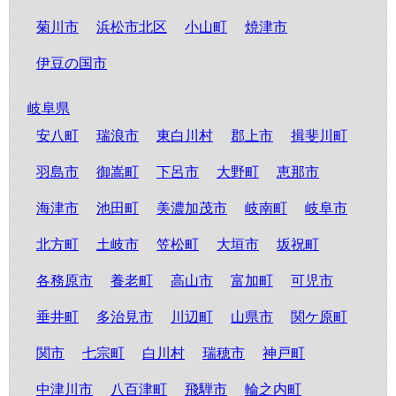
菊川市
浜松市北区
小山町
焼津市
伊豆の国市
岐阜県
安八町
瑞浪市
東白川村
郡上市
揖斐川町
羽島市
御嵩町
下呂市
大野町
恵那市
海津市
池田町
美濃加茂市
岐南町
岐阜市
北方町
土岐市
笠松町
大垣市
坂祝町
各務原市
養老町
高山市
富加町
可児市
垂井町
多治見市
川辺町
山県市
関ケ原町
関市
七宗町
白川村
瑞穂市
神戸町
中津川市
八百津町
飛騨市
輪之内町