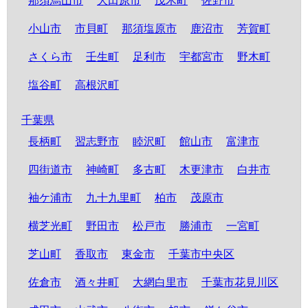
那須烏山市
大田原市
茂木町
佐野市
小山市
市貝町
那須塩原市
鹿沼市
芳賀町
さくら市
壬生町
足利市
宇都宮市
野木町
塩谷町
高根沢町
千葉県
長柄町
習志野市
睦沢町
館山市
富津市
四街道市
神崎町
多古町
木更津市
白井市
袖ケ浦市
九十九里町
柏市
茂原市
横芝光町
野田市
松戸市
勝浦市
一宮町
芝山町
香取市
東金市
千葉市中央区
佐倉市
酒々井町
大網白里市
千葉市花見川区