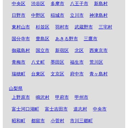
中央区
渋谷区
多摩市
八王子市
新島村
日野市
中野区
稲城市
立川市
神津島村
東村山市
杉並区
羽村市
武蔵野市
三宅村
国分寺市
豊島区
あきる野市
三鷹市
御蔵島村
国立市
新宿区
北区
西東京市
青梅市
八丈町
墨田区
福生市
荒川区
瑞穂町
台東区
文京区
府中市
青ヶ島村
山梨県
上野原市
鳴沢村
甲府市
甲州市
富士河口湖町
富士吉田市
道志村
中央市
昭和町
都留市
小菅村
市川三郷町