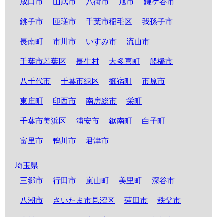
成田市
山武市
八街市
旭市
鎌ケ谷市
銚子市
匝瑳市
千葉市稲毛区
我孫子市
長南町
市川市
いすみ市
流山市
千葉市若葉区
長生村
大多喜町
船橋市
八千代市
千葉市緑区
御宿町
市原市
東庄町
印西市
南房総市
栄町
千葉市美浜区
浦安市
鋸南町
白子町
富里市
鴨川市
君津市
埼玉県
三郷市
行田市
嵐山町
美里町
深谷市
八潮市
さいたま市見沼区
蓮田市
秩父市