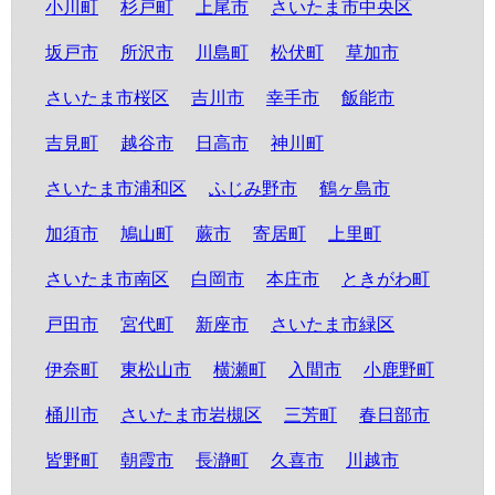
小川町
杉戸町
上尾市
さいたま市中央区
坂戸市
所沢市
川島町
松伏町
草加市
さいたま市桜区
吉川市
幸手市
飯能市
吉見町
越谷市
日高市
神川町
さいたま市浦和区
ふじみ野市
鶴ヶ島市
加須市
鳩山町
蕨市
寄居町
上里町
さいたま市南区
白岡市
本庄市
ときがわ町
戸田市
宮代町
新座市
さいたま市緑区
伊奈町
東松山市
横瀬町
入間市
小鹿野町
桶川市
さいたま市岩槻区
三芳町
春日部市
皆野町
朝霞市
長瀞町
久喜市
川越市