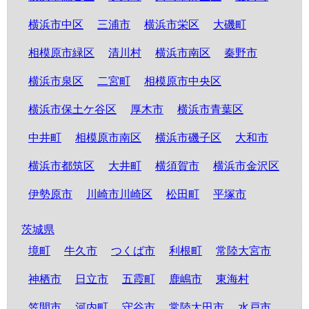
横浜市中区
三浦市
横浜市栄区
大磯町
相模原市緑区
清川村
横浜市南区
秦野市
横浜市泉区
二宮町
相模原市中央区
横浜市保土ケ谷区
厚木市
横浜市青葉区
中井町
相模原市南区
横浜市磯子区
大和市
横浜市都筑区
大井町
横須賀市
横浜市金沢区
伊勢原市
川崎市川崎区
松田町
平塚市
茨城県
境町
牛久市
つくば市
利根町
常陸大宮市
神栖市
日立市
五霞町
鹿嶋市
東海村
笠間市
河内町
守谷市
常陸太田市
水戸市