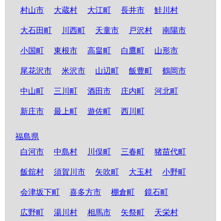
村山市
大蔵村
大江町
長井市
鮭川村
大石田町
川西町
天童市
戸沢村
南陽市
小国町
東根市
高畠町
白鷹町
山形市
尾花沢市
米沢市
山辺町
飯豊町
鶴岡市
中山町
三川町
酒田市
庄内町
河北町
新庄市
最上町
遊佐町
西川町
福島県
白河市
中島村
川俣町
三春町
猪苗代町
飯舘村
須賀川市
矢吹町
大玉村
小野町
会津坂下町
喜多方市
棚倉町
鏡石町
広野町
湯川村
相馬市
矢祭町
天栄村