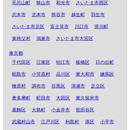
毛呂山町
狭山市
和光市
さいたま市西区
志木市
北本市
熊谷市
越生町
羽生市
さいたま市北区
富士見市
川口市
滑川町
東秩父村
鴻巣市
さいたま市大宮区
東京都
千代田区
江東区
狛江市
板橋区
日の出町
昭島市
小笠原村
品川区
東大和市
練馬区
檜原村
調布市
目黒区
清瀬市
足立区
奥多摩町
町田市
大田区
東久留米市
葛飾区
大島町
小金井市
世田谷区
武蔵村山市
江戸川区
利島村
港区
小平市