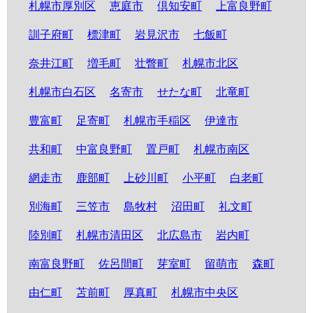
札幌市厚別区
恵庭市
倶知安町
上富良野町
訓子府町
標津町
岩見沢市
七飯町
奈井江町
増毛町
壮瞥町
札幌市北区
札幌市白石区
名寄市
せたな町
北竜町
豊富町
足寄町
札幌市手稲区
伊達市
共和町
中富良野町
置戸町
札幌市南区
網走市
鹿部町
上砂川町
小平町
白老町
別海町
三笠市
島牧村
沼田町
礼文町
陸別町
札幌市清田区
北広島市
岩内町
南富良野町
佐呂間町
芽室町
留萌市
森町
由仁町
苫前町
厚真町
札幌市中央区