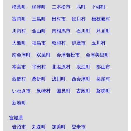
楢葉町
柳津町
二本松市
塙町
下郷町
富岡町
三島町
田村市
鮫川村
檜枝岐村
川内村
金山町
南相馬市
石川町
只見町
大熊町
福島市
昭和村
伊達市
玉川村
南会津町
双葉町
会津若松市
会津美里町
本宮市
平田村
北塩原村
浪江町
郡山市
西郷村
桑折町
浅川町
西会津町
葛尾村
いわき市
泉崎村
国見町
古殿町
磐梯町
新地町
宮城県
岩沼市
丸森町
加美町
登米市