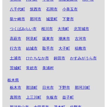
八千代町
筑西市
石岡市
小美玉市
龍ケ崎市
那珂市
城里町
下妻市
つくばみらい市
桜川市
大洗町
北茨城市
高萩市
阿見町
坂東市
潮来市
古河市
行方市
結城市
取手市
大子町
稲敷市
土浦市
ひたちなか市
鉾田市
かすみがうら市
茨城町
常総市
美浦村
栃木県
栃木市
那須町
日光市
下野市
那珂川町
真岡市
上三川町
矢板市
益子町