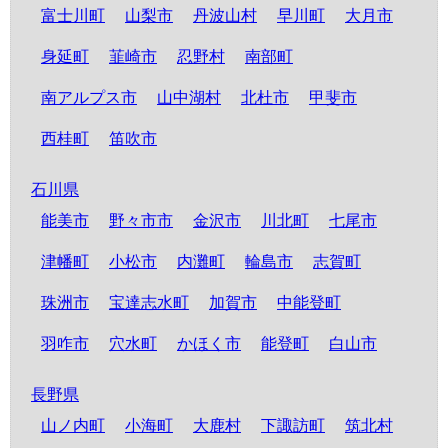
富士川町
山梨市
丹波山村
早川町
大月市
身延町
韮崎市
忍野村
南部町
南アルプス市
山中湖村
北杜市
甲斐市
西桂町
笛吹市
石川県
能美市
野々市市
金沢市
川北町
七尾市
津幡町
小松市
内灘町
輪島市
志賀町
珠洲市
宝達志水町
加賀市
中能登町
羽咋市
穴水町
かほく市
能登町
白山市
長野県
山ノ内町
小海町
大鹿村
下諏訪町
筑北村