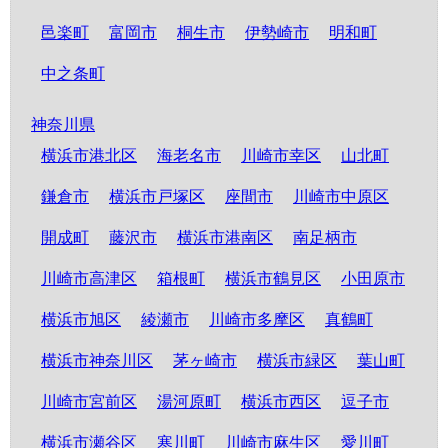
邑楽町
富岡市
桐生市
伊勢崎市
明和町
中之条町
神奈川県
横浜市港北区
海老名市
川崎市幸区
山北町
鎌倉市
横浜市戸塚区
座間市
川崎市中原区
開成町
藤沢市
横浜市港南区
南足柄市
川崎市高津区
箱根町
横浜市鶴見区
小田原市
横浜市旭区
綾瀬市
川崎市多摩区
真鶴町
横浜市神奈川区
茅ヶ崎市
横浜市緑区
葉山町
川崎市宮前区
湯河原町
横浜市西区
逗子市
横浜市瀬谷区
寒川町
川崎市麻生区
愛川町