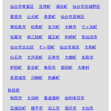
仙台市青葉区
亘理町
涌谷町
仙台市宮城野区
栗原市
山元町
美里町
仙台市若林区
東松島市
松島町
女川町
大崎市
七ヶ浜町
塩竈市
南三陸町
蔵王町
利府町
気仙沼市
仙台市太白区
七ヶ宿町
仙台市泉区
大和町
白石市
大河原町
石巻市
大郷町
名取市
村田町
富谷町
角田市
柴田町
大衡村
多賀城市
川崎町
色麻町
秋田県
秋田市
大潟村
東成瀬村
由利本荘市
五城目町
横手市
潟上市
湯沢市
大仙市