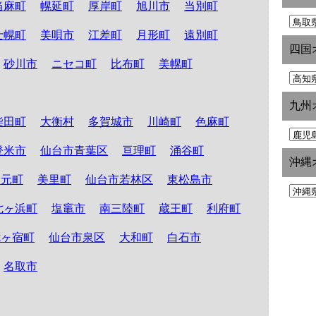
当麻町
幌延町
厚岸町
旭川市
当別町
士幌町
美唄市
江差町
月形町
遠別町
四国
砂川市
ニセコ町
比布町
美幌町
九州
柴田町
大衡村
多賀城市
川崎町
色麻町
登米市
仙台市青葉区
亘理町
涌谷町
沖縄
山元町
美里町
仙台市若林区
東松島市
七ヶ浜町
塩竈市
南三陸町
蔵王町
利府町
七ヶ宿町
仙台市泉区
大和町
白石市
名取市