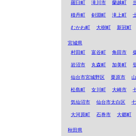
羅臼町
滝川市
蘭越町
積丹町
剣淵町
滝上町
むかわ町
大樹町
新冠町
宮城県
村田町
富谷町
角田市
岩沼市
丸森町
加美町
仙台市宮城野区
栗原市
松島町
女川町
大崎市
気仙沼市
仙台市太白区
大河原町
石巻市
大郷町
秋田県