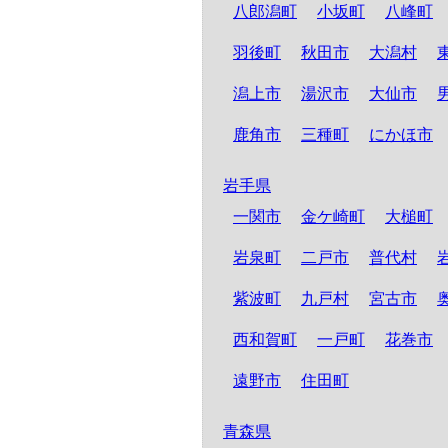
八郎潟町
小坂町
八峰町
羽後町
秋田市
大潟村
潟上市
湯沢市
大仙市
鹿角市
三種町
にかほ市
岩手県
一関市
金ケ崎町
大槌町
岩泉町
二戸市
普代村
紫波町
九戸村
宮古市
西和賀町
一戸町
花巻市
遠野市
住田町
青森県