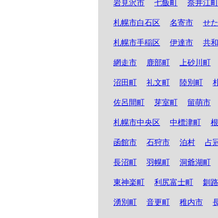
岩見沢市
七飯町
奈井江
札幌市白石区
名寄市
せ
札幌市手稲区
伊達市
共
網走市
鹿部町
上砂川町
沼田町
礼文町
陸別町
佐呂間町
芽室町
留萌市
札幌市中央区
中標津町
函館市
石狩市
泊村
占
長沼町
羽幌町
洞爺湖町
東神楽町
利尻富士町
釧
湧別町
音更町
稚内市