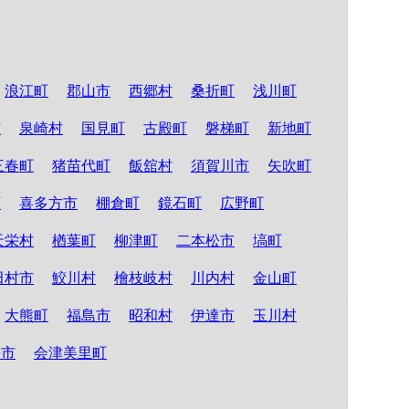
浪江町
郡山市
西郷村
桑折町
浅川町
市
泉崎村
国見町
古殿町
磐梯町
新地町
三春町
猪苗代町
飯舘村
須賀川市
矢吹町
町
喜多方市
棚倉町
鏡石町
広野町
天栄村
楢葉町
柳津町
二本松市
塙町
田村市
鮫川村
檜枝岐村
川内村
金山町
大熊町
福島市
昭和村
伊達市
玉川村
松市
会津美里町