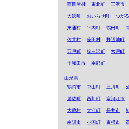
西目屋村
東北町
三沢市
大鰐町
おいらせ町
つが
東通村
平内町
鶴田町
佐井村
蓬田村
野辺地町
五戸町
鰺ヶ沢町
六戸町
十和田市
南部町
山形県
鶴岡市
中山町
三川町
遊佐町
西川町
寒河江市
大蔵村
大江町
長井市
南陽市
小国町
東根市