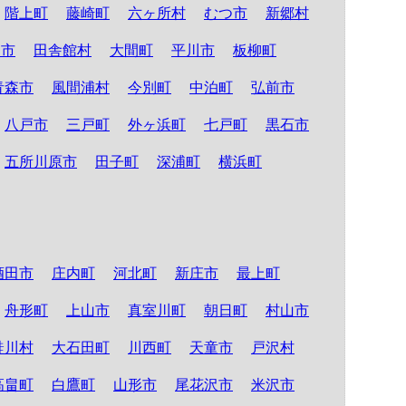
階上町
藤崎町
六ヶ所村
むつ市
新郷村
る市
田舎館村
大間町
平川市
板柳町
青森市
風間浦村
今別町
中泊町
弘前市
八戸市
三戸町
外ヶ浜町
七戸町
黒石市
五所川原市
田子町
深浦町
横浜町
酒田市
庄内町
河北町
新庄市
最上町
舟形町
上山市
真室川町
朝日町
村山市
鮭川村
大石田町
川西町
天童市
戸沢村
高畠町
白鷹町
山形市
尾花沢市
米沢市