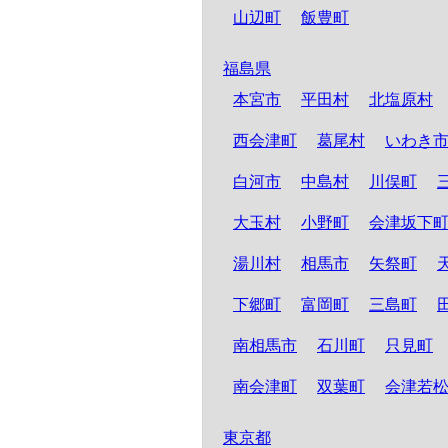
山辺町
飯豊町
福島県
本宮市
平田村
北塩原村
西会津町
葛尾村
いわき
白河市
中島村
川俣町
大玉村
小野町
会津坂下
湯川村
相馬市
矢祭町
下郷町
富岡町
三島町
南相馬市
石川町
只見町
南会津町
双葉町
会津若
東京都