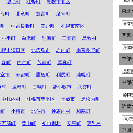
町
増毛町
壮瞥町
札幌市北区
東北
たな町
北竜町
豊富町
足寄町
和町
中富良野町
置戸町
札幌市南区
関東
小平町
白老町
別海町
三笠市
島牧村
札幌市清田区
北広島市
岩内町
南富良野町
中部
森町
由仁町
苫前町
厚真町
根室市
寿都町
鷹栖町
利尻町
浦幌町
中部
冠村
遠軽町
白糠町
苫小牧市
八雲町
中札内村
札幌市豊平区
千歳市
黒松内町
近畿
路町
小樽市
北斗市
神恵内村
和寒町
長万部町
栗山町
初山別村
安平町
更別村
中国