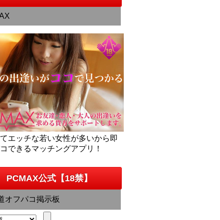
AX
くてエッチな若い女性が多いから即
パコできるマッチングアプリ！
PCMAX公式【18禁】
道オフパコ掲示板