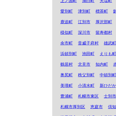
上ノ国町
浦臼町
天塩町
愛別町
津別町
標茶町
鹿追町
江別市
厚沢部町
様似町
深川市
留寿都村
余市町
音威子府村
雄武
浜頓別町
池田町
えりも
鶴居村
北見市
知内町
奥尻町
秩父別町
中頓別
美瑛町
小清水町
新ひだ
豊浦町
札幌市東区
士別
札幌市厚別区
恵庭市
倶