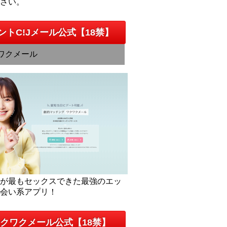
下さい。
ントC!Jメール公式【18禁】
ワクメール
人が最もセックスできた最強のエッ
出会い系アプリ！
クワクメール公式【18禁】