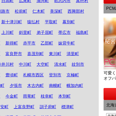
日高町
広尾町
浦河町
歌志内市
真狩村
PCM
釧路市
松前町
仁木町
美深町
西興部村
新十津川町
猿払村
平取町
幕別町
上川町
斜里町
弟子屈町
帯広市
福島町
町
新得町
赤平市
乙部町
妹背牛町
町
富良野市
喜茂別町
東川町
清里町
赤井川村
中川町
大空町
清水町
紋別市
可愛
町
豊頃町
札幌市西区
登別市
京極町
オフ
か町
夕張市
木古内町
南幌町
幌加内町
市
今金町
雨竜町
枝幸町
本別町
北海
知安町
上富良野町
訓子府町
標津町