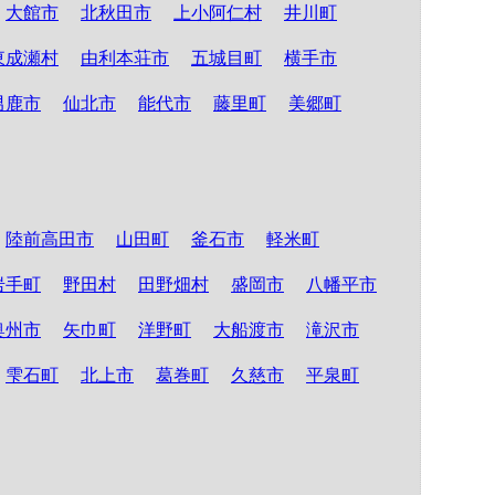
大館市
北秋田市
上小阿仁村
井川町
東成瀬村
由利本荘市
五城目町
横手市
男鹿市
仙北市
能代市
藤里町
美郷町
陸前高田市
山田町
釜石市
軽米町
岩手町
野田村
田野畑村
盛岡市
八幡平市
奥州市
矢巾町
洋野町
大船渡市
滝沢市
雫石町
北上市
葛巻町
久慈市
平泉町