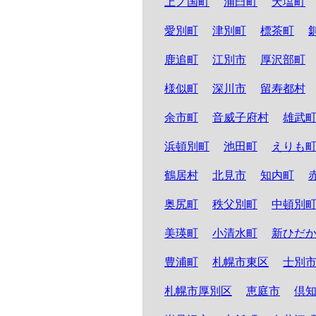
上ノ国町
浦臼町
天塩町
愛別町
津別町
標茶町
鹿追町
江別市
厚沢部町
様似町
深川市
留寿都村
余市町
音威子府村
雄武
浜頓別町
池田町
えりも
鶴居村
北見市
知内町
奥尻町
秩父別町
中頓別
美瑛町
小清水町
新ひだ
豊浦町
札幌市東区
士別
札幌市厚別区
恵庭市
倶