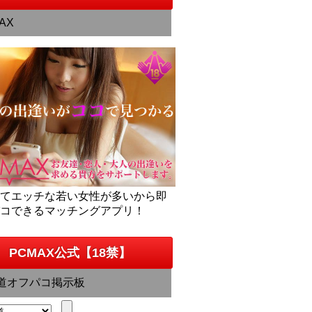
AX
くてエッチな若い女性が多いから即
パコできるマッチングアプリ！
PCMAX公式【18禁】
道オフパコ掲示板