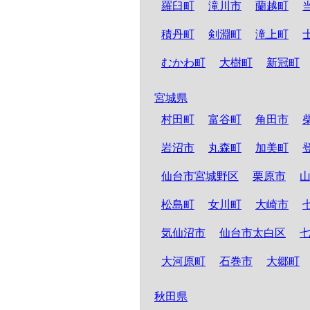
羅臼町
滝川市
蘭越町
積丹町
剣淵町
滝上町
むかわ町
大樹町
新冠町
宮城県
村田町
富谷町
角田市
岩沼市
丸森町
加美町
仙台市宮城野区
栗原市
松島町
女川町
大崎市
気仙沼市
仙台市太白区
大河原町
石巻市
大郷町
秋田県