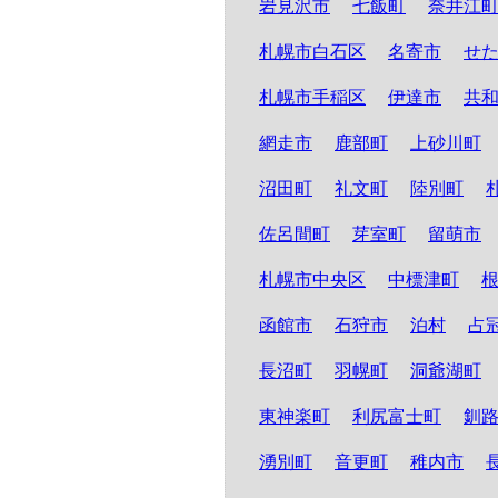
岩見沢市
七飯町
奈井江
札幌市白石区
名寄市
せ
札幌市手稲区
伊達市
共
網走市
鹿部町
上砂川町
沼田町
礼文町
陸別町
佐呂間町
芽室町
留萌市
札幌市中央区
中標津町
函館市
石狩市
泊村
占
長沼町
羽幌町
洞爺湖町
東神楽町
利尻富士町
釧
湧別町
音更町
稚内市