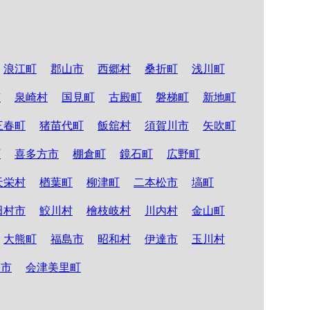
浪江町
郡山市
西郷村
桑折町
浅川町
市
泉崎村
国見町
古殿町
磐梯町
新地町
三春町
猪苗代町
飯舘村
須賀川市
矢吹町
町
喜多方市
棚倉町
鏡石町
広野町
天栄村
楢葉町
柳津町
二本松市
塙町
田村市
鮫川村
檜枝岐村
川内村
金山町
大熊町
福島市
昭和村
伊達市
玉川村
松市
会津美里町