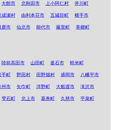
大館市
北秋田市
上小阿仁村
井川町
東成瀬村
由利本荘市
五城目町
横手市
男鹿市
仙北市
能代市
藤里町
美郷町
陸前高田市
山田町
釜石市
軽米町
岩手町
野田村
田野畑村
盛岡市
八幡平市
奥州市
矢巾町
洋野町
大船渡市
滝沢市
雫石町
北上市
葛巻町
久慈市
平泉町