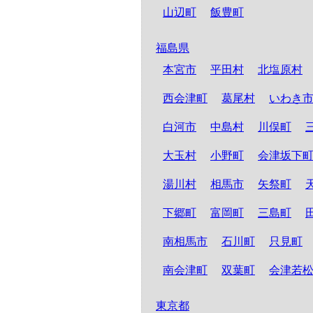
山辺町
飯豊町
福島県
本宮市
平田村
北塩原村
西会津町
葛尾村
いわき
白河市
中島村
川俣町
大玉村
小野町
会津坂下
湯川村
相馬市
矢祭町
下郷町
富岡町
三島町
南相馬市
石川町
只見町
南会津町
双葉町
会津若
東京都