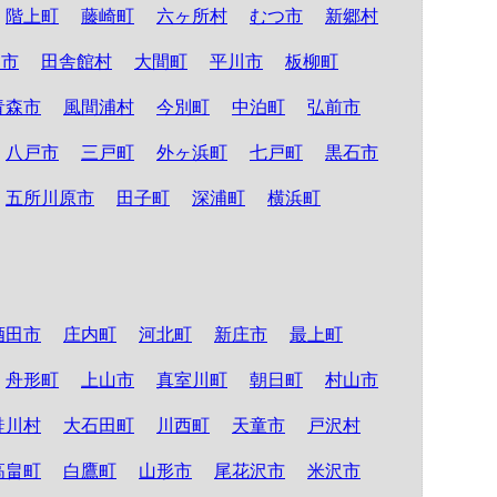
階上町
藤崎町
六ヶ所村
むつ市
新郷村
る市
田舎館村
大間町
平川市
板柳町
青森市
風間浦村
今別町
中泊町
弘前市
八戸市
三戸町
外ヶ浜町
七戸町
黒石市
五所川原市
田子町
深浦町
横浜町
酒田市
庄内町
河北町
新庄市
最上町
舟形町
上山市
真室川町
朝日町
村山市
鮭川村
大石田町
川西町
天童市
戸沢村
高畠町
白鷹町
山形市
尾花沢市
米沢市