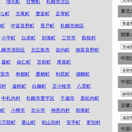
町
増毛町
壮瞥町
札幌市北区
東北
たな町
北竜町
豊富町
足寄町
和町
中富良野町
置戸町
札幌市南区
関東
小平町
白老町
別海町
三笠市
島牧村
札幌市清田区
北広島市
岩内町
南富良野町
中部
森町
由仁町
苫前町
厚真町
根室市
寿都町
鷹栖町
利尻町
浦幌町
中部
冠村
遠軽町
白糠町
苫小牧市
八雲町
中札内村
札幌市豊平区
千歳市
黒松内町
近畿
路町
小樽市
北斗市
神恵内村
和寒町
長万部町
栗山町
初山別村
安平町
更別村
中国