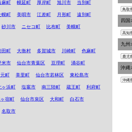
当麻町
幌延町
厚岸町
旭川市
当別町
士幌町
美唄市
江差町
月形町
遠別町
四国
砂川市
ニセコ町
比布町
美幌町
九州
柴田町
大衡村
多賀城市
川崎町
色麻町
登米市
仙台市青葉区
亘理町
涌谷町
沖縄
山元町
美里町
仙台市若林区
東松島市
七ヶ浜町
塩竈市
南三陸町
蔵王町
利府町
七ヶ宿町
仙台市泉区
大和町
白石市
名取市