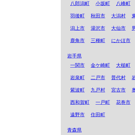
八郎潟町
小坂町
八峰町
羽後町
秋田市
大潟村
潟上市
湯沢市
大仙市
鹿角市
三種町
にかほ市
岩手県
一関市
金ケ崎町
大槌町
岩泉町
二戸市
普代村
紫波町
九戸村
宮古市
西和賀町
一戸町
花巻市
遠野市
住田町
青森県