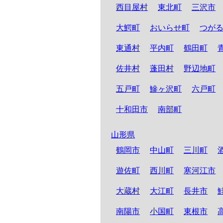
西目屋村
東北町
三沢市
大鰐町
おいらせ町
つが
東通村
平内町
鶴田町
佐井村
蓬田村
野辺地町
五戸町
鰺ヶ沢町
六戸町
十和田市
南部町
山形県
鶴岡市
中山町
三川町
遊佐町
西川町
寒河江市
大蔵村
大江町
長井市
南陽市
小国町
東根市