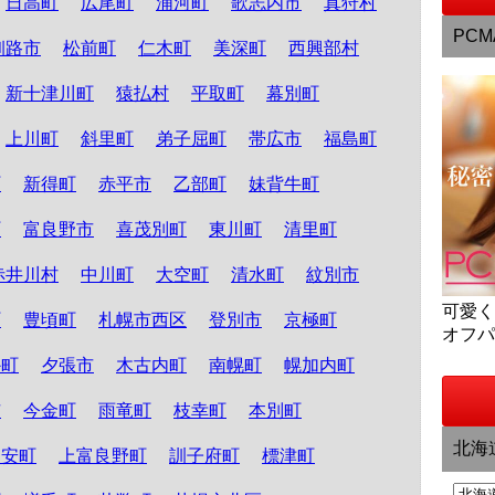
日高町
広尾町
浦河町
歌志内市
真狩村
PCM
釧路市
松前町
仁木町
美深町
西興部村
新十津川町
猿払村
平取町
幕別町
上川町
斜里町
弟子屈町
帯広市
福島町
町
新得町
赤平市
乙部町
妹背牛町
町
富良野市
喜茂別町
東川町
清里町
赤井川村
中川町
大空町
清水町
紋別市
可愛
町
豊頃町
札幌市西区
登別市
京極町
オフ
か町
夕張市
木古内町
南幌町
幌加内町
市
今金町
雨竜町
枝幸町
本別町
北海
知安町
上富良野町
訓子府町
標津町