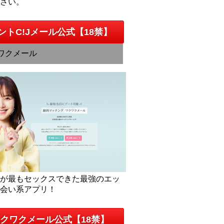
下さい。
ントC!Jメール公式【18禁】
ワクメール
人が最もセックスできた最強のエッ
出会い系アプリ！
クワクメール公式【18禁】